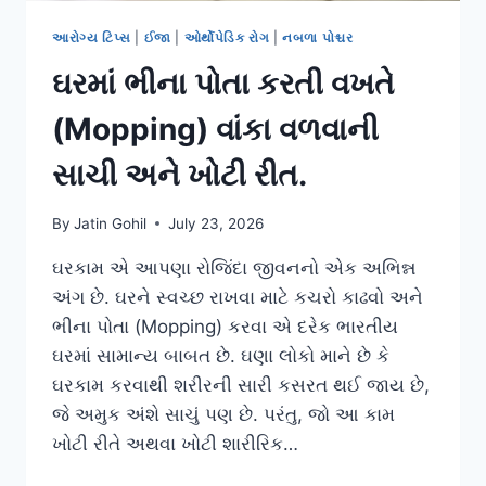
આરોગ્ય ટિપ્સ
|
ઈજા
|
ઓર્થોપેડિક રોગ
|
નબળા પોશ્ચર
ઘરમાં ભીના પોતા કરતી વખતે
(Mopping) વાંકા વળવાની
સાચી અને ખોટી રીત.
By
Jatin Gohil
July 23, 2026
ઘરકામ એ આપણા રોજિંદા જીવનનો એક અભિન્ન
અંગ છે. ઘરને સ્વચ્છ રાખવા માટે કચરો કાઢવો અને
ભીના પોતા (Mopping) કરવા એ દરેક ભારતીય
ઘરમાં સામાન્ય બાબત છે. ઘણા લોકો માને છે કે
ઘરકામ કરવાથી શરીરની સારી કસરત થઈ જાય છે,
જે અમુક અંશે સાચું પણ છે. પરંતુ, જો આ કામ
ખોટી રીતે અથવા ખોટી શારીરિક…