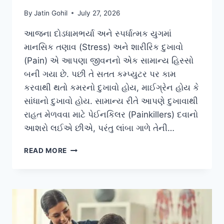
By
Jatin Gohil
July 27, 2026
આજના દોડધામભર્યા અને સ્પર્ધાત્મક યુગમાં
માનસિક તણાવ (Stress) અને શારીરિક દુખાવો
(Pain) એ આપણા જીવનનો એક સામાન્ય હિસ્સો
બની ગયા છે. પછી તે સતત કમ્પ્યુટર પર કામ
કરવાથી થતો કમરનો દુખાવો હોય, માઈગ્રેન હોય કે
સાંધાનો દુખાવો હોય. સામાન્ય રીતે આપણે દુખાવાથી
રાહત મેળવવા માટે પેઈનકિલર (Painkillers) દવાનો
આશરો લઈએ છીએ, પરંતુ લાંબા ગાળે તેની…
‘નાડી
READ MORE
શોધન’
પ્રાણાયામ
દ્વારા
નર્વસ
સિસ્ટમને
શાંત
કરી