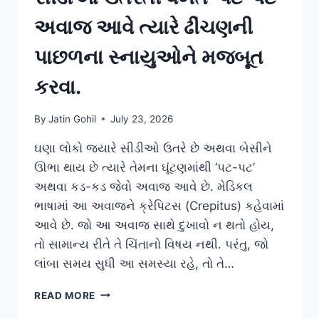
અવાજ આવે ત્યારે ઢીંચણની
પાછળના સ્નાયુઓને મજબૂત
કરવા.
By
Jatin Gohil
July 23, 2026
ઘણા લોકો જ્યારે સીડીઓ ઉતરે છે અથવા બેસીને
ઊભા થાય છે ત્યારે તેમના ઘૂંટણમાંથી ‘પટ-પટ’
અથવા કડ-કડ જેવો અવાજ આવે છે. મેડિકલ
ભાષામાં આ અવાજને ક્રેપિટસ (Crepitus) કહેવામાં
આવે છે. જો આ અવાજ સાથે દુખાવો ન થતો હોય,
તો સામાન્ય રીતે તે ચિંતાનો વિષય નથી. પરંતુ, જો
લાંબા સમય સુધી આ સમસ્યા રહે, તો તે…
સીડીઓ
READ MORE
ઉતરતી