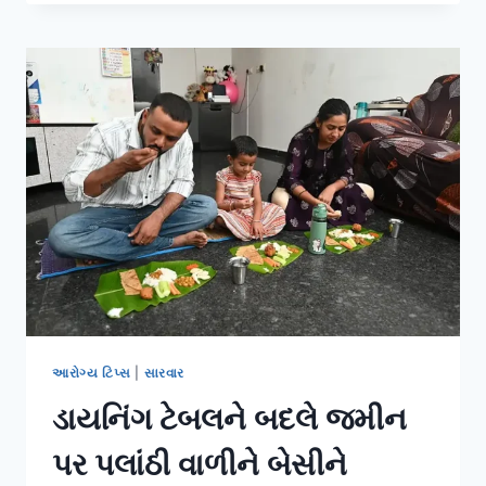
વખતે
‘પટ-
પટ’
અવાજ
આવે
ત્યારે
ઢીંચણની
પાછળના
સ્નાયુઓને
મજબૂત
કરવા.
આરોગ્ય ટિપ્સ
|
સારવાર
ડાયનિંગ ટેબલને બદલે જમીન
પર પલાંઠી વાળીને બેસીને