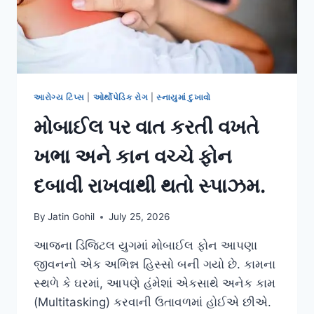
આરોગ્ય ટિપ્સ
|
ઓર્થોપેડિક રોગ
|
સ્નાયુમાં દુખાવો
મોબાઈલ પર વાત કરતી વખતે
ખભા અને કાન વચ્ચે ફોન
દબાવી રાખવાથી થતો સ્પાઝમ.
By
Jatin Gohil
July 25, 2026
આજના ડિજિટલ યુગમાં મોબાઈલ ફોન આપણા
જીવનનો એક અભિન્ન હિસ્સો બની ગયો છે. કામના
સ્થળે કે ઘરમાં, આપણે હંમેશાં એકસાથે અનેક કામ
(Multitasking) કરવાની ઉતાવળમાં હોઈએ છીએ.