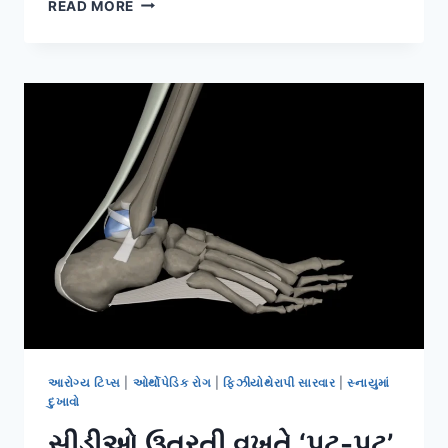
ઘરમાં
READ MORE
ભીના
પોતા
કરતી
વખતે
(MOPPING)
વાંકા
વળવાની
સાચી
અને
ખોટી
રીત.
આરોગ્ય ટિપ્સ
|
ઓર્થોપેડિક રોગ
|
ફિઝીયોથેરાપી સારવાર
|
સ્નાયુમાં
દુખાવો
સીડીઓ ઉતરતી વખતે ‘પટ-પટ’