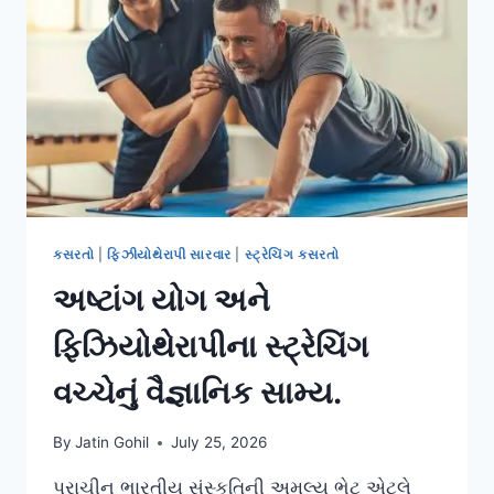
પેઈન
થ્રેશોલ્ડ
વધારવો.
કસરતો
|
ફિઝીયોથેરાપી સારવાર
|
સ્ટ્રેચિંગ કસરતો
અષ્ટાંગ યોગ અને
ફિઝિયોથેરાપીના સ્ટ્રેચિંગ
વચ્ચેનું વૈજ્ઞાનિક સામ્ય.
By
Jatin Gohil
July 25, 2026
પ્રાચીન ભારતીય સંસ્કૃતિની અમૂલ્ય ભેટ એટલે