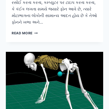
રસોઈ કરતા કરતા, કમ્પ્યુટર પર ટાઇપ કરતા કરતા,
કે કંઈક લખતા સમયે જ્યારે ફોન આવે છે, ત્યારે
મોટાભાગના લોકોની સામાન્ય આદત હોય છે કે તેઓ
ફોનને ખભા અને…
મોબાઈલ
READ MORE
પર
વાત
કરતી
વખતે
ખભા
અને
કાન
વચ્ચે
ફોન
દબાવી
રાખવાથી
થતો
સ્પાઝમ.