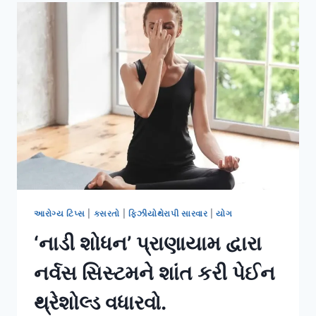
કરીને
સ્લિપ
ડિસ્કના
દર્દીઓને
રાહત
આપવી.
આરોગ્ય ટિપ્સ
|
કસરતો
|
ફિઝીયોથેરાપી સારવાર
|
યોગ
‘નાડી શોધન’ પ્રાણાયામ દ્વારા
નર્વસ સિસ્ટમને શાંત કરી પેઈન
થ્રેશોલ્ડ વધારવો.