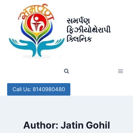
Skip
to
સમર્પણ
content
ફિઝીયોથેરાપી
ક્લિનિક
Call Us: 8140980480
Author: Jatin Gohil