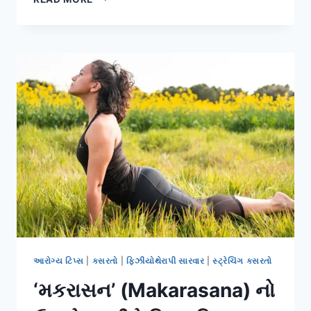
યોગા’
(YIN
YOGA):
ફેશિયા
(FASCIA)
અને
કનેક્ટિવ
ટિશ્યુને
રિલેક્સ
કરવાની
પદ્ધતિ.
આરોગ્ય ટિપ્સ
|
કસરતો
|
ફિઝીયોથેરાપી સારવાર
|
સ્ટ્રેચિંગ કસરતો
‘મકરાસન’ (Makarasana) નો