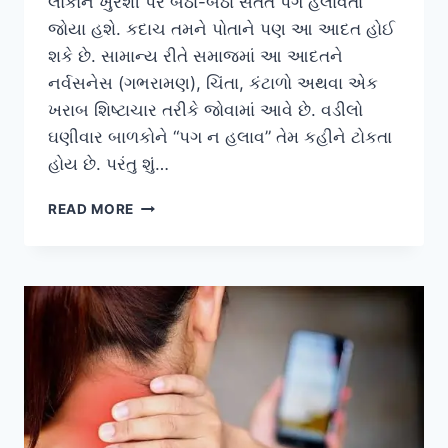
લોકોને ખુરશી પર બેઠા-બેઠા સતત પગ હલાવતા
જોયા હશે. કદાચ તમને પોતાને પણ આ આદત હોઈ
શકે છે. સામાન્ય રીતે સમાજમાં આ આદતને
નર્વસનેસ (ગભરામણ), ચિંતા, કંટાળો અથવા એક
ખરાબ શિષ્ટાચાર તરીકે જોવામાં આવે છે. વડીલો
ઘણીવાર બાળકોને “પગ ન હલાવ” તેમ કહીને ટોકતા
હોય છે. પરંતુ શું…
બેઠા-
READ MORE
બેઠા
પગ
હલાવવાની
આદત
(RESTLESS
LEG
SYNDROME)
અને
તેનું
ન્યુરોલોજીકલ
કારણ.