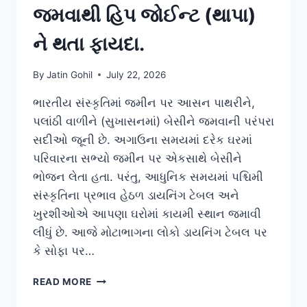
જમવાથી હિપ જોઈન્ટ (થાપા)
ને થતા ફાયદા.
By
Jatin Gohil
July 22, 2026
ભારતીય સંસ્કૃતિમાં જમીન પર આસન પાથરીને,
પલાંઠી વાળીને (સુખાસનમાં) બેસીને જમવાની પરંપરા
સદીઓ જૂની છે. અગાઉના સમયમાં દરેક ઘરમાં
પરિવારના સભ્યો જમીન પર એકસાથે બેસીને
ભોજન લેતા હતા. પરંતુ, આધુનિક સમયમાં પશ્ચિમી
સંસ્કૃતિના પ્રભાવ હેઠળ ડાયનિંગ ટેબલ અને
ખુરશીઓએ આપણા ઘરોમાં કાયમી સ્થાન જમાવી
લીધું છે. આજે મોટાભાગના લોકો ડાયનિંગ ટેબલ પર
કે સોફા પર…
ડાયનિંગ
READ MORE
ટેબલને
બદલે