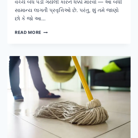
વચ્ચે બંધ પડી ગયેલી કારને ધક્કો મારવો — આ બધી
સામાન્ય લાગતી પ્રવૃત્તિઓ છે. પરંતુ, શું તમે જાણો
છો કે જો આ…
ભારે
READ MORE
દરવાજા
કે
વજનદાર
વસ્તુઓ
ધક્કો
મારતી
વખતે
શરીરનું
ગુરુત્વાકર્ષણ
કેન્દ્ર
(CG)
સાચવવું.