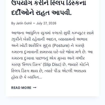
ઉપયોગ કરીને સ્લિપ ડિસ્કના
દર્દીઓને રાહત આપવી.
By
Jatin Gohil
July 27, 2026
આજના આધુનિક યુગમાં કલાકો સુધી કમ્પ્યુટર સામે
ઝૂકીને બેસી રહેવાની આદત, વ્યાયામનો અભાવ
અને ખોટી શારીરિક મુદ્રા (Posture) ને કારણે
કમરના દુખાવાની સમસ્યા ઘરે-ઘરે જોવા મળે છે. આ
કમરના દુખાવા પાછળનું એક મુખ્ય અને ગંભીર
કારણ ‘સ્લિપ ડિસ્ક’ (Slip Disc) છે. જ્યારે કોઈને
સ્લિપ ડિસ્ક થાય છે, ત્યારે પીડા એટલી અસહ્ય
હોય છે કે વ્યક્તિ…
‘મકરાસન’
READ MORE
(MAKARASANA)
નો
ઉપયોગ