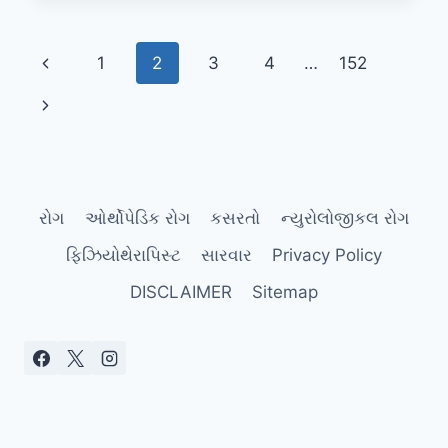
જમીન
પર
Page
Previous
1
2
3
4
…
152
પલાંઠી
વાળીને
navigation
Page
Next
બેસીને
જમવાથી
Page
હિપ
જોઈન્ટ
(થાપા)
ને
રોગ
ઓર્થોપેડિક રોગ
કસરતો
ન્યુરોલોજીકલ રોગ
થતા
ફાયદા.
ફિઝિયોથેરાપિસ્ટ
સારવાર
Privacy Policy
DISCLAIMER
Sitemap