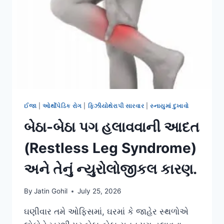
ઈજા
|
ઓર્થોપેડિક રોગ
|
ફિઝીયોથેરાપી સારવાર
|
સ્નાયુમાં દુખાવો
બેઠા-બેઠા પગ હલાવવાની આદત
(Restless Leg Syndrome)
અને તેનું ન્યુરોલોજીકલ કારણ.
By
Jatin Gohil
July 25, 2026
ઘણીવાર તમે ઓફિસમાં, ઘરમાં કે જાહેર સ્થળોએ