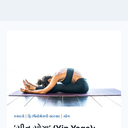
કસરતો
|
ફિઝીયોથેરાપી સારવાર
|
યોગ