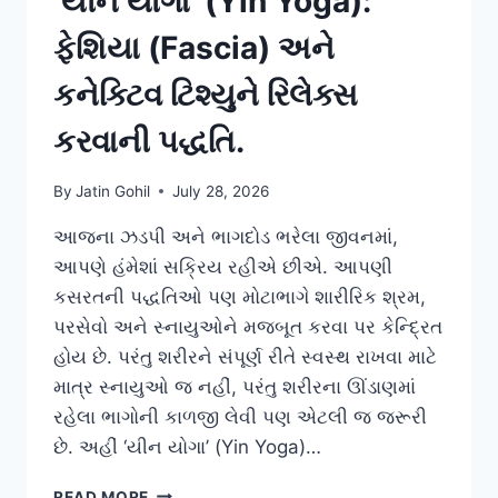
‘યીન યોગા’ (Yin Yoga):
ફેશિયા (Fascia) અને
કનેક્ટિવ ટિશ્યુને રિલેક્સ
કરવાની પદ્ધતિ.
By
Jatin Gohil
July 28, 2026
આજના ઝડપી અને ભાગદોડ ભરેલા જીવનમાં,
આપણે હંમેશાં સક્રિય રહીએ છીએ. આપણી
કસરતની પદ્ધતિઓ પણ મોટાભાગે શારીરિક શ્રમ,
પરસેવો અને સ્નાયુઓને મજબૂત કરવા પર કેન્દ્રિત
હોય છે. પરંતુ શરીરને સંપૂર્ણ રીતે સ્વસ્થ રાખવા માટે
માત્ર સ્નાયુઓ જ નહીં, પરંતુ શરીરના ઊંડાણમાં
રહેલા ભાગોની કાળજી લેવી પણ એટલી જ જરૂરી
છે. અહીં ‘યીન યોગા’ (Yin Yoga)…
‘યીન
READ MORE