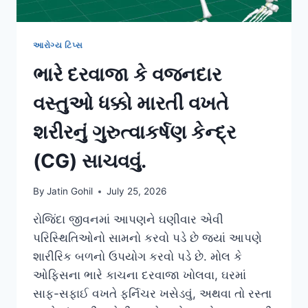
આરોગ્ય ટિપ્સ
ભારે દરવાજા કે વજનદાર
વસ્તુઓ ધક્કો મારતી વખતે
શરીરનું ગુરુત્વાકર્ષણ કેન્દ્ર
(CG) સાચવવું.
By
Jatin Gohil
July 25, 2026
રોજિંદા જીવનમાં આપણને ઘણીવાર એવી
પરિસ્થિતિઓનો સામનો કરવો પડે છે જ્યાં આપણે
શારીરિક બળનો ઉપયોગ કરવો પડે છે. મોલ કે
ઓફિસના ભારે કાચના દરવાજા ખોલવા, ઘરમાં
સાફ-સફાઈ વખતે ફર્નિચર ખસેડવું, અથવા તો રસ્તા