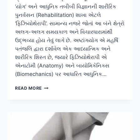
‘યોગ’ અને આધુનિક તબીબી વિજ્ઞાનની શારીરિક
પુનર્વસન (Rehabilitation) શાખા એટલે
‘ફિઝિયોથેરાપી’. સામાન્ય નજરે જોતાં આ બંને ક્ષેત્રો
અલગ-અલગ સમયકાળ અને વિચારધારામાંથી
ઉદ્ભવ્યા હોય તેવું લાગે છે. અષ્ટાંગયોગ એ મહર્ષિ
પતંજલિ દ્વારા દર્શાવેલ એક આધ્યાત્મિક અને
શારીરિક શિસ્ત છે, જ્યારે ફિઝિયોથેરાપી એ
એનાટોમી (Anatomy) અને બાયોમિકેનિક્સ
(Biomechanics) પર આધારિત આધુનિક…
અષ્ટાંગ
READ MORE
યોગ
અને
ફિઝિયોથેરાપીના
સ્ટ્રેચિંગ
વચ્ચેનું
વૈજ્ઞાનિક
સામ્ય.