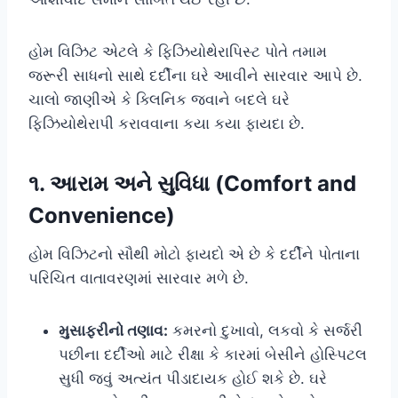
હોમ વિઝિટ એટલે કે ફિઝિયોથેરાપિસ્ટ પોતે તમામ
જરૂરી સાધનો સાથે દર્દીના ઘરે આવીને સારવાર આપે છે.
ચાલો જાણીએ કે ક્લિનિક જવાને બદલે ઘરે
ફિઝિયોથેરાપી કરાવવાના કયા કયા ફાયદા છે.
૧. આરામ અને સુવિધા (Comfort and
Convenience)
હોમ વિઝિટનો સૌથી મોટો ફાયદો એ છે કે દર્દીને પોતાના
પરિચિત વાતાવરણમાં સારવાર મળે છે.
મુસાફરીનો તણાવ:
કમરનો દુખાવો, લકવો કે સર્જરી
પછીના દર્દીઓ માટે રીક્ષા કે કારમાં બેસીને હોસ્પિટલ
સુધી જવું અત્યંત પીડાદાયક હોઈ શકે છે. ઘરે