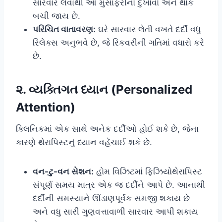
સારવાર લેવાથી આ મુસાફરીનો દુખાવો અને થાક
બચી જાય છે.
પરિચિત વાતાવરણ:
ઘરે સારવાર લેતી વખતે દર્દી વધુ
રિલેક્સ અનુભવે છે, જે રિકવરીની ગતિમાં વધારો કરે
છે.
૨. વ્યક્તિગત ધ્યાન (Personalized
Attention)
ક્લિનિકમાં એક સાથે અનેક દર્દીઓ હોઈ શકે છે, જેના
કારણે થેરાપિસ્ટનું ધ્યાન વહેંચાઈ શકે છે.
વન-ટુ-વન સેશન:
હોમ વિઝિટમાં ફિઝિયોથેરાપિસ્ટ
સંપૂર્ણ સમય માત્ર એક જ દર્દીને આપે છે. આનાથી
દર્દીની સમસ્યાને ઊંડાણપૂર્વક સમજી શકાય છે
અને વધુ સારી ગુણવત્તાવાળી સારવાર આપી શકાય