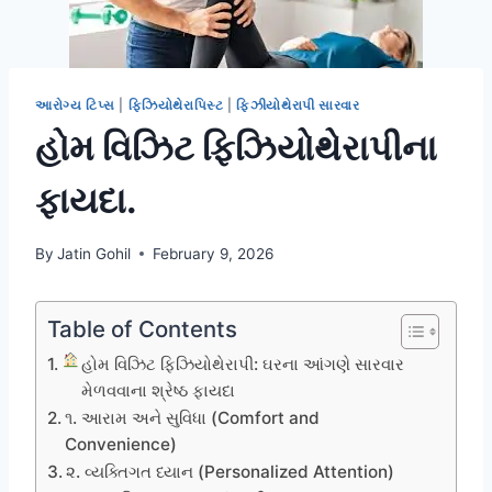
આરોગ્ય ટિપ્સ
|
ફિઝિયોથેરાપિસ્ટ
|
ફિઝીયોથેરાપી સારવાર
હોમ વિઝિટ ફિઝિયોથેરાપીના
ફાયદા.
By
Jatin Gohil
February 9, 2026
Table of Contents
હોમ વિઝિટ ફિઝિયોથેરાપી: ઘરના આંગણે સારવાર
મેળવવાના શ્રેષ્ઠ ફાયદા
૧. આરામ અને સુવિધા (Comfort and
Convenience)
૨. વ્યક્તિગત ધ્યાન (Personalized Attention)