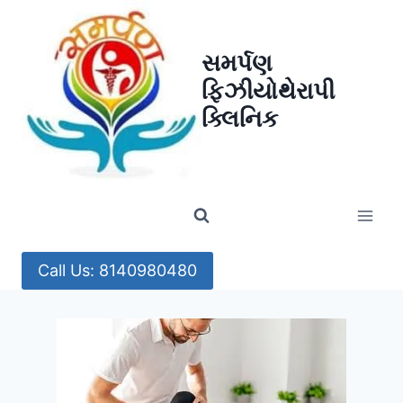
Skip
to
સમર્પણ
content
ફિઝીયોથેરાપી
ક્લિનિક
Call Us: 8140980480