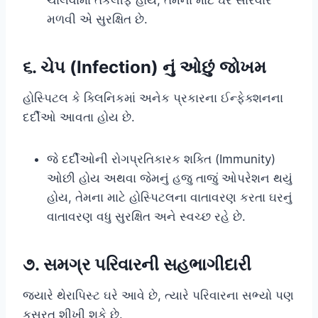
મળવી એ સુરક્ષિત છે.
૬. ચેપ (Infection) નું ઓછું જોખમ
હોસ્પિટલ કે ક્લિનિકમાં અનેક પ્રકારના ઈન્ફેક્શનના
દર્દીઓ આવતા હોય છે.
જે દર્દીઓની રોગપ્રતિકારક શક્તિ (Immunity)
ઓછી હોય અથવા જેમનું હજુ તાજું ઓપરેશન થયું
હોય, તેમના માટે હોસ્પિટલના વાતાવરણ કરતા ઘરનું
વાતાવરણ વધુ સુરક્ષિત અને સ્વચ્છ રહે છે.
૭. સમગ્ર પરિવારની સહભાગીદારી
જ્યારે થેરાપિસ્ટ ઘરે આવે છે, ત્યારે પરિવારના સભ્યો પણ
કસરત શીખી શકે છે.