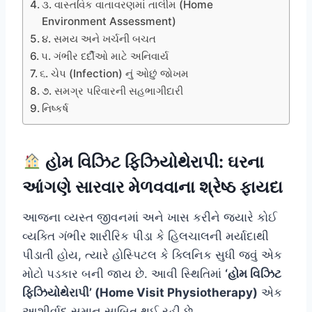
૩. વાસ્તવિક વાતાવરણમાં તાલીમ (Home
Environment Assessment)
૪. સમય અને ખર્ચની બચત
૫. ગંભીર દર્દીઓ માટે અનિવાર્ય
૬. ચેપ (Infection) નું ઓછું જોખમ
૭. સમગ્ર પરિવારની સહભાગીદારી
નિષ્કર્ષ
હોમ વિઝિટ ફિઝિયોથેરાપી: ઘરના
આંગણે સારવાર મેળવવાના શ્રેષ્ઠ ફાયદા
આજના વ્યસ્ત જીવનમાં અને ખાસ કરીને જ્યારે કોઈ
વ્યક્તિ ગંભીર શારીરિક પીડા કે હિલચાલની મર્યાદાથી
પીડાતી હોય, ત્યારે હોસ્પિટલ કે ક્લિનિક સુધી જવું એક
મોટો પડકાર બની જાય છે. આવી સ્થિતિમાં
‘હોમ વિઝિટ
ફિઝિયોથેરાપી’ (Home Visit Physiotherapy)
એક
આશીર્વાદ સમાન સાબિત થઈ રહી છે.