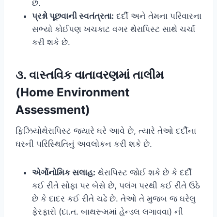
છે.
પ્રશ્નો પૂછવાની સ્વતંત્રતા:
દર્દી અને તેમના પરિવારના
સભ્યો કોઈપણ ખચકાટ વગર થેરાપિસ્ટ સાથે ચર્ચા
કરી શકે છે.
૩. વાસ્તવિક વાતાવરણમાં તાલીમ
(Home Environment
Assessment)
ફિઝિયોથેરાપિસ્ટ જ્યારે ઘરે આવે છે, ત્યારે તેઓ દર્દીના
ઘરની પરિસ્થિતિનું અવલોકન કરી શકે છે.
એર્ગોનોમિક સલાહ:
થેરાપિસ્ટ જોઈ શકે છે કે દર્દી
કઈ રીતે સોફા પર બેસે છે, પલંગ પરથી કઈ રીતે ઉઠે
છે કે દાદર કઈ રીતે ચઢે છે. તેઓ તે મુજબ જ ઘરેલુ
ફેરફારો (દા.ત. બાથરૂમમાં હેન્ડલ લગાવવા) ની