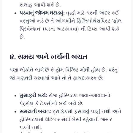
સલાહ આપી શકે છે.
પડવાનું જોખમ ઘટાડવું:
વૃદ્ધો માટે ઘરની અંદર કઈ
વસ્તુઓ નડે છે તે ઓળખીને ફિઝિયોથેરાપિસ્ટ ‘ફોલ
પ્રિવેન્શન’ (પડતા અટકાવવા) ની ટિપ્સ આપી શકે
છે.
૪. સમય અને ખર્ચની બચત
ઘણા લોકોને લાગે છે કે હોમ વિઝિટ મોંઘી હોય છે, પરંતુ
જો ગણતરી કરવામાં આવે તો તે ફાયદાકારક છે:
મુસાફરી ખર્ચ:
રોજ હોસ્પિટલ જવા-આવવાનો
પેટ્રોલ કે ટેક્સીનો ખર્ચ બચે છે.
સમયની બચત:
ટ્રાફિકમાં ફસાવવું પડતું નથી અને
હોસ્પિટલમાં વેટિંગ રૂમમાં બેસી રહેવાની જરૂર
પડતી નથી.