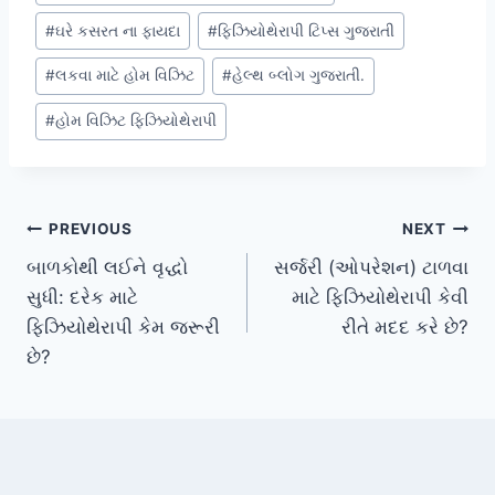
Tags:
#
ઘરે કસરત ના ફાયદા
#
ફિઝિયોથેરાપી ટિપ્સ ગુજરાતી
#
લકવા માટે હોમ વિઝિટ
#
હેલ્થ બ્લોગ ગુજરાતી.
#
હોમ વિઝિટ ફિઝિયોથેરાપી
Post
PREVIOUS
NEXT
બાળકોથી લઈને વૃદ્ધો
સર્જરી (ઓપરેશન) ટાળવા
navigation
સુધી: દરેક માટે
માટે ફિઝિયોથેરાપી કેવી
ફિઝિયોથેરાપી કેમ જરૂરી
રીતે મદદ કરે છે?
છે?