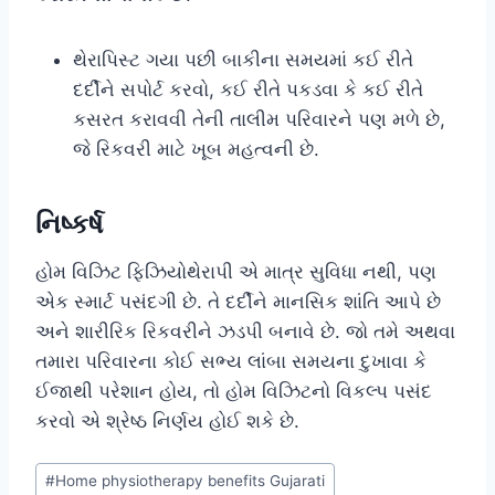
થેરાપિસ્ટ ગયા પછી બાકીના સમયમાં કઈ રીતે
દર્દીને સપોર્ટ કરવો, કઈ રીતે પકડવા કે કઈ રીતે
કસરત કરાવવી તેની તાલીમ પરિવારને પણ મળે છે,
જે રિકવરી માટે ખૂબ મહત્વની છે.
નિષ્કર્ષ
હોમ વિઝિટ ફિઝિયોથેરાપી એ માત્ર સુવિધા નથી, પણ
એક સ્માર્ટ પસંદગી છે. તે દર્દીને માનસિક શાંતિ આપે છે
અને શારીરિક રિકવરીને ઝડપી બનાવે છે. જો તમે અથવા
તમારા પરિવારના કોઈ સભ્ય લાંબા સમયના દુખાવા કે
ઈજાથી પરેશાન હોય, તો હોમ વિઝિટનો વિકલ્પ પસંદ
કરવો એ શ્રેષ્ઠ નિર્ણય હોઈ શકે છે.
Post
#
Home physiotherapy benefits Gujarati