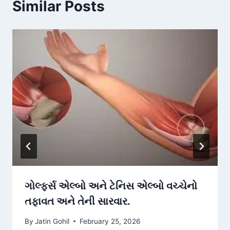
Similar Posts
ગોલ્ફર્સ એલ્બો અને ટેનિસ એલ્બો વચ્ચેનો
તફાવત અને તેની સારવાર.
By
Jatin Gohil
February 25, 2026