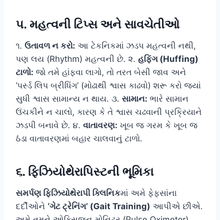
૫. મહત્વની ટિપ્સ અને સાવચેતીઓ
૧.
ઉતાવળ ન કરો:
આ ટેકનિકમાં ઝડપ મહત્વની નથી,
પણ લય (Rhythm) મહત્વની છે. ૨.
હફિંગ (Huffing)
ટાળો:
જો તમે હાંફવા લાગો, તો તરત બેસી જાવ અને
‘પર્સ્ડ લિપ બ્રીધિંગ’ (મોઢાથી શ્વાસ કાઢવો) શરૂ કરો જ્યાં
સુધી શ્વાસ સામાન્ય ન થાય. ૩.
સામાન:
ભારે સામાન
ઉંચકીને ન ચાલો, કારણ કે તે શ્વાસ ચઢવાની પ્રક્રિયાને
ઝડપી બનાવે છે. ૪.
વાતાવરણ:
ખૂબ જ ગરમ કે ખૂબ જ
ઠંડા વાતાવરણમાં બહાર ચાલવાનું ટાળો.
૬. ફિઝિયોથેરાપિસ્ટની ભૂમિકા
સમર્પણ ફિઝિયોથેરાપી ક્લિનિક
માં અમે ફેફસાંના
દર્દીઓને
‘ગેટ ટ્રેનિંગ’ (Gait Training)
આપીએ છીએ.
અમે તમને ઓક્સિજન મોનિટર (Pulse Oximeter)