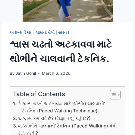
આરોગ્ય ટિપ્સ
|
શ્વાસના રોગો
|
સારવાર
શ્વાસ ચઢતો અટકાવવા માટે
થોભીને ચાલવાની ટેકનિક.
By
Jatin Gohil
March 6, 2026
Table of Contents
શ્વાસ ચઢતો અટકાવવા માટે ‘થોભીને ચાલવાની’
ટેકનિક (Paced Walking Technique)
૧. શ્વાસ કેમ ચઢે છે? (વિજ્ઞાન શું કહે છે?)
૨. ‘થોભીને ચાલવાની’ ટેકનિક (Paced Walking) કેવી
રીતે કરવી?