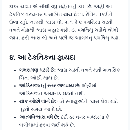
દાદર ચઢવા એ સૌથી વધુ મહેનતનું કામ છે. અહીં આ
ટેકનિક વરદાનરૂપ સાબિત થાય છે: ૧. રેલિંગ પકડીને
ઉભા રહો. નાકથી શ્વાસ લો. ૨. ૧ કે ૨ પગથિયાં ચઢતી
વખતે મોઢાથી શ્વાસ બહાર કાઢો. ૩. પગથિયું ચઢીને થોભી
જાવ. ફરી શ્વાસ લો અને પછી જ આગળનું પગથિયું ચઢો.
૪. આ ટેકનિકના ફાયદા
ગભરામણ ઘટાડે છે:
શ્વાસ ચઢતી વખતે થતી માનસિક
ચિંતા ઓછી થાય છે.
ઓક્સિજનનું સ્તર જળવાય છે:
લોહીમાં
ઓક્સિજન અચાનક ઘટતો નથી.
થાક ઓછો લાગે છે:
તમે સ્નાયુઓને શ્વાસ લેવા માટે
પૂરતો સમય આપો છો.
આત્મવિશ્વાસ વધે છે:
દર્દી ડર વગર બજારમાં કે
બગીચામાં ફરવા જઈ શકે છે.