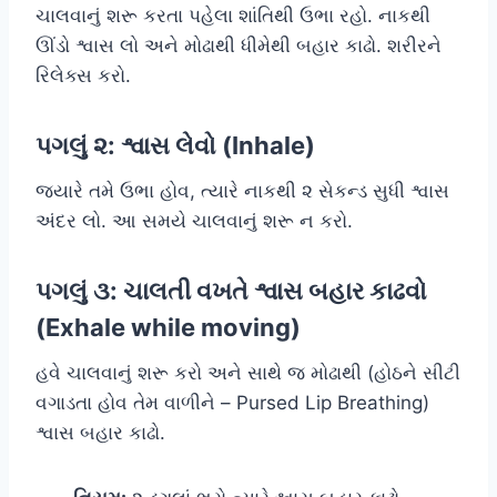
ચાલવાનું શરૂ કરતા પહેલા શાંતિથી ઉભા રહો. નાકથી
ઊંડો શ્વાસ લો અને મોઢાથી ધીમેથી બહાર કાઢો. શરીરને
રિલેક્સ કરો.
પગલું ૨: શ્વાસ લેવો (Inhale)
જ્યારે તમે ઉભા હોવ, ત્યારે નાકથી ૨ સેકન્ડ સુધી શ્વાસ
અંદર લો. આ સમયે ચાલવાનું શરૂ ન કરો.
પગલું ૩: ચાલતી વખતે શ્વાસ બહાર કાઢવો
(Exhale while moving)
હવે ચાલવાનું શરૂ કરો અને સાથે જ મોઢાથી (હોઠને સીટી
વગાડતા હોવ તેમ વાળીને – Pursed Lip Breathing)
શ્વાસ બહાર કાઢો.