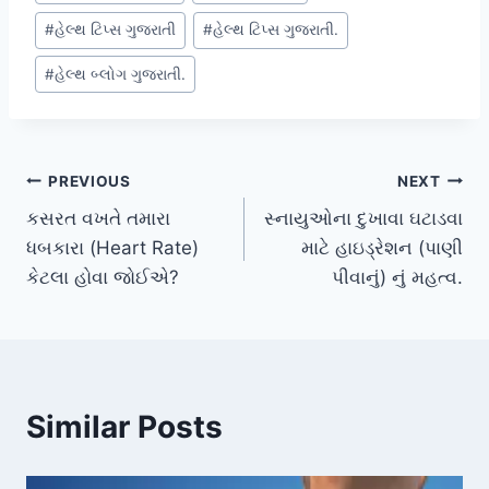
#
હેલ્થ ટિપ્સ ગુજરાતી
#
હેલ્થ ટિપ્સ ગુજરાતી.
#
હેલ્થ બ્લોગ ગુજરાતી.
Post
PREVIOUS
NEXT
કસરત વખતે તમારા
સ્નાયુઓના દુખાવા ઘટાડવા
navigation
ધબકારા (Heart Rate)
માટે હાઇડ્રેશન (પાણી
કેટલા હોવા જોઈએ?
પીવાનું) નું મહત્વ.
Similar Posts