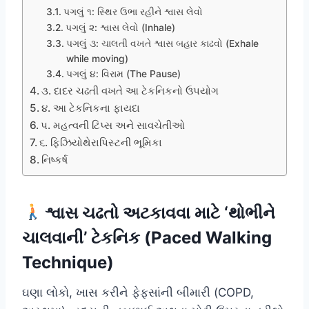
પગલું ૧: સ્થિર ઉભા રહીને શ્વાસ લેવો
પગલું ૨: શ્વાસ લેવો (Inhale)
પગલું ૩: ચાલતી વખતે શ્વાસ બહાર કાઢવો (Exhale
while moving)
પગલું ૪: વિરામ (The Pause)
૩. દાદર ચઢતી વખતે આ ટેકનિકનો ઉપયોગ
૪. આ ટેકનિકના ફાયદા
૫. મહત્વની ટિપ્સ અને સાવચેતીઓ
૬. ફિઝિયોથેરાપિસ્ટની ભૂમિકા
નિષ્કર્ષ
શ્વાસ ચઢતો અટકાવવા માટે ‘થોભીને
ચાલવાની’ ટેકનિક (Paced Walking
Technique)
ઘણા લોકો, ખાસ કરીને ફેફસાંની બીમારી (COPD,