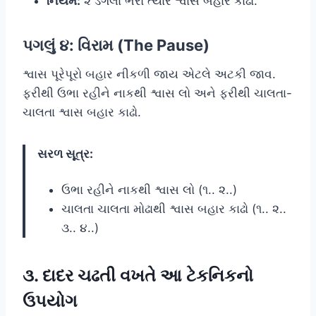
નિયમ:
૨ ડગલાં ભરો ત્યારે શ્વાસ બહાર કાઢો.
પગલું ૪: વિરામ (The Pause)
શ્વાસ પૂરેપૂરો બહાર નીકળી જાય એટલે અટકી જાવ.
ફરીથી ઉભા રહીને નાકથી શ્વાસ લો અને ફરીથી ચાલતા-
ચાલતા શ્વાસ બહાર કાઢો.
સરળ સૂત્ર:
ઉભા રહીને નાકથી શ્વાસ લો (૧.. ૨..)
ચાલતા ચાલતા મોઢાથી શ્વાસ બહાર કાઢો (૧.. ૨..
૩.. ૪..)
૩. દાદર ચઢતી વખતે આ ટેકનિકનો
ઉપયોગ