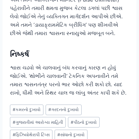
પહેરાવીને તમારી ક્ષમતા મુજબ કેટલા ડગલાં પછી શ્વાસ
લેવો જોઈએ તેનું વ્યક્તિગત માર્ગદર્શન આપીએ છીએ.
અમે તમને ‘ડાયાફ્રામમેટિક બ્રીધિંગ’ પણ શીખવીએ
છીએ જેથી તમારા શ્વાસના સ્નાયુઓ મજબૂત બને.
નિષ્કર્ષ
શ્વાસ ચઢવો એ ચાલવાનું બંધ કરવાનું કારણ ન હોવું
જોઈએ. ‘થોભીને ચાલવાની’ ટેકનિક અપનાવીને તમે
તમારા શ્વસનતંત્ર પરનો ભાર ઓછો કરી શકો છો. યાદ
રાખો, ધીમી અને સ્થિર ચાલ જ લાંબુ અંતર કાપી શકે છે.
Post
#
કમરનો દુખાવો
#
ગરદનનો દુખાવો
Tags:
#
ગુજરાતીમાં આરોગ્ય માહિતી
#
પીઠનો દુખાવો
#
ફિઝિયોથેરાપી ટિપ્સ
#
સાંધાનો દુખાવો