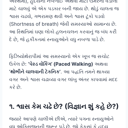
અસ્થમા), હૃદયની નબળાઈ અથવા મોટી ઉંમરના વડીલો
માટે ચાલવું એ એક પડકાર બની જાય છે. થોડું ચાલતા જ
શ્વાસ ચઢવો, ગભરામણ થવી અને શ્વાસ ટૂંકો પડવો
(Shortness of breath) જેવી સમસ્યાઓ સામાન્ય છે.
આ સ્થિતિમાં ઘણા લોકો હલનચલન કરવાનું જ બંધ કરી
દે છે, જે હકીકતમાં સ્નાયુઓને વધુ નબળા પાડે છે.
ફિઝિયોથેરાપીમાં આ સમસ્યાનો એક ખૂબ જ સચોટ
ઉકેલ છે:
‘પેસ્ડ વોકિંગ’ (Paced Walking)
અથવા
‘થોભીને ચાલવાની ટેકનિક’
. આ પદ્ધતિ તમને થાક્યા
વગર અને શ્વાસ ચઢાવ્યા વગર લાંબુ અંતર કાપવામાં મદદ
કરે છે.
૧. શ્વાસ કેમ ચઢે છે? (વિજ્ઞાન શું કહે છે?)
જ્યારે આપણે ચાલીએ છીએ, ત્યારે પગના સ્નાયુઓને
વધુ ઓક્સિજનની જરૂર પડે છે. જો ફેફસાં કે હૃદય