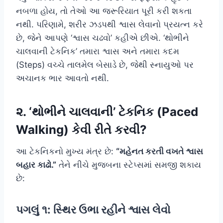
નબળા હોય, તો તેઓ આ જરૂરિયાત પૂરી કરી શકતા
નથી. પરિણામે, શરીર ઝડપથી શ્વાસ લેવાનો પ્રયત્ન કરે
છે, જેને આપણે ‘શ્વાસ ચઢવો’ કહીએ છીએ. ‘થોભીને
ચાલવાની ટેકનિક’ તમારા શ્વાસ અને તમારા કદમ
(Steps) વચ્ચે તાલમેલ બેસાડે છે, જેથી સ્નાયુઓ પર
અચાનક ભાર આવતો નથી.
૨. ‘થોભીને ચાલવાની’ ટેકનિક (Paced
Walking) કેવી રીતે કરવી?
આ ટેકનિકનો મુખ્ય મંત્ર છે:
“મહેનત કરતી વખતે શ્વાસ
બહાર કાઢો.”
તેને નીચે મુજબના સ્ટેપ્સમાં સમજી શકાય
છે:
પગલું ૧: સ્થિર ઉભા રહીને શ્વાસ લેવો