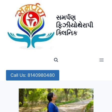
Skip
to
સમર્પણ
content
ફિઝીયોથેરાપી
ક્લિનિક
Call Us: 8140980480