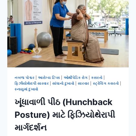
રાહત
માટેની
કસરતો:
સંપૂર્ણ
માર્ગદર્શિકા
નબળા પોશ્ચર
|
આરોગ્ય ટિપ્સ
|
ઓર્થોપેડિક રોગ
|
કસરતો
|
ફિઝીયોથેરાપી સારવાર
|
સાંધાનો દુખાવો
|
સારવાર
|
સ્ટ્રેચિંગ કસરતો
|
સ્નાયુમાં દુખાવો
ખૂંધાવાળી પીઠ (Hunchback
Posture) માટે ફિઝિયોથેરાપી
માર્ગદર્શન