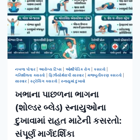
વખતે
કરોડરજ્જુને
થતું
નુકસાન.
નબળા પોશ્ચર
|
આરોગ્ય ટિપ્સ
|
ઓર્થોપેડિક રોગ
|
કસરતો
|
ગતિશીલતા કસરતો
|
ફિઝીયોથેરાપી સારવાર
|
મજબૂતીકરણ કસરતો
|
સારવાર
|
સ્ટ્રેચિંગ કસરતો
|
સ્નાયુમાં દુખાવો
ખભાના પાછળના ભાગના
(શોલ્ડર બ્લેડ) સ્નાયુઓના
દુખાવામાં રાહત માટેની કસરતો:
સંપૂર્ણ માર્ગદર્શિકા