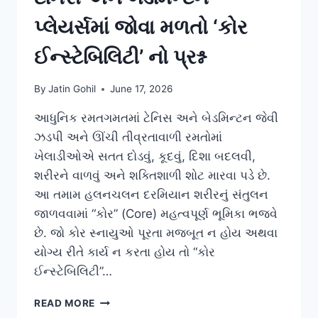
પ્લેયર્સમાં જોવા મળતો ‘કોર
ઈન્સ્ટેબિલિટી’ નો પ્રશ્ન
By
Jatin Gohil
June 17, 2026
આધુનિક રમતગમતમાં ટેનિસ અને બેડમિન્ટન જેવી
ઝડપી અને ઊંચી તીવ્રતાવાળી રમતોમાં
ખેલાડીઓએ સતત દોડવું, કૂદવું, દિશા બદલવી,
શરીરને વાળવું અને શક્તિશાળી શોટ મારવા પડે છે.
આ તમામ હલનચલન દરમિયાન શરીરનું સંતુલન
જાળવવામાં “કોર” (Core) મહત્વપૂર્ણ ભૂમિકા ભજવે
છે. જો કોર સ્નાયુઓ પૂરતા મજબૂત ન હોય અથવા
યોગ્ય રીતે કાર્ય ન કરતા હોય તો “કોર
ઈન્સ્ટેબિલિટી”…
ટેનિસ
READ MORE
અને