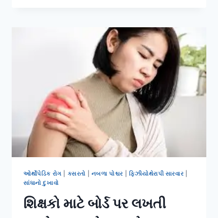
બેડમિન્ટન
પ્લેયર્સમાં
જોવા
મળતો
‘કોર
ઈન્સ્ટેબિલિટી’
નો
પ્રશ્ન
ઓર્થોપેડિક રોગ
|
કસરતો
|
નબળા પોશ્ચર
|
ફિઝીયોથેરાપી સારવાર
|
સાંધાનો દુખાવો
શિક્ષકો માટે બોર્ડ પર લખતી