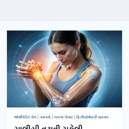
ઓર્થોપેડિક રોગ
|
કસરતો
|
નબળા પોશ્ચર
|
ફિઝીયોથેરાપી સારવાર