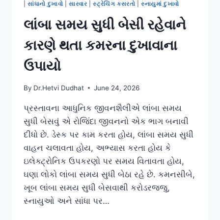
|
સાંધાનો દુખાવો
|
સારવાર
|
સ્ટ્રેચિંગ કસરતો
|
સ્નાયુમાં દુખાવો
લાંબા સમય સુધી બેસી રહેવાને
કારણે થતા કમરના દુખાવાના
ઉપાયો
By
Dr.Hetvi Dudhat
June 24, 2026
પ્રસ્તાવના આધુનિક જીવનશૈલીએ લાંબા સમય
સુધી બેસવું એ રોજિંદા જીવનનો એક ભાગ બનાવી
દીધો છે. ડેસ્ક પર કામ કરતા હોય, લાંબા સમય સુધી
વાહન ચલાવતા હોય, અભ્યાસ કરતા હોય કે
ઇલેક્ટ્રોનિક ઉપકરણો પર સમય વિતાવતા હોય,
ઘણા લોકો લાંબા સમય સુધી બેઠા રહે છે. કમનસીબે,
ખૂબ લાંબા સમય સુધી બેસવાથી કરોડરજ્જુ,
સ્નાયુઓ અને સાંધા પર…