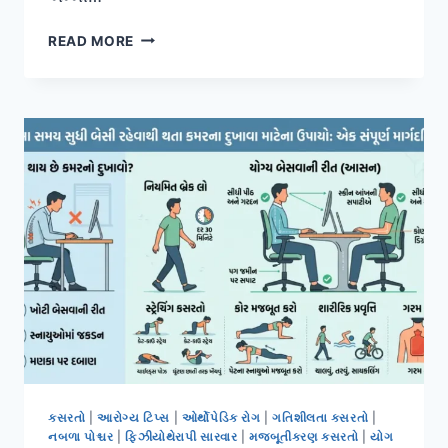
બાળકને
READ MORE
વારંવાર
ખોળામાં
ઊંચકવાથી
કાંડામાં
થતો
‘મમ્મી
થમ્બ’
(MOMMY’S
THUMB)
નો
ઈલાજ.
કસરતો
|
આરોગ્ય ટિપ્સ
|
ઓર્થોપેડિક રોગ
|
ગતિશીલતા કસરતો
|
નબળા પોશ્ચર
|
ફિઝીયોથેરાપી સારવાર
|
મજબૂતીકરણ કસરતો
|
યોગ