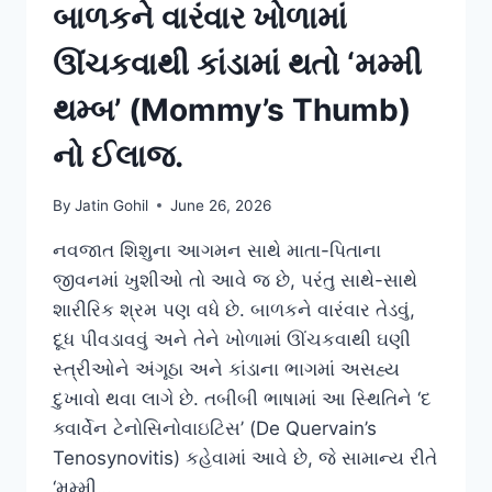
બાળકને વારંવાર ખોળામાં
ઊંચકવાથી કાંડામાં થતો ‘મમ્મી
થમ્બ’ (Mommy’s Thumb)
નો ઈલાજ.
By
Jatin Gohil
June 26, 2026
નવજાત શિશુના આગમન સાથે માતા-પિતાના
જીવનમાં ખુશીઓ તો આવે જ છે, પરંતુ સાથે-સાથે
શારીરિક શ્રમ પણ વધે છે. બાળકને વારંવાર તેડવું,
દૂધ પીવડાવવું અને તેને ખોળામાં ઊંચકવાથી ઘણી
સ્ત્રીઓને અંગૂઠા અને કાંડાના ભાગમાં અસહ્ય
દુખાવો થવા લાગે છે. તબીબી ભાષામાં આ સ્થિતિને ‘દ
ક્વાર્વેન ટેનોસિનોવાઇટિસ’ (De Quervain’s
Tenosynovitis) કહેવામાં આવે છે, જે સામાન્ય રીતે
‘મમ્મી…