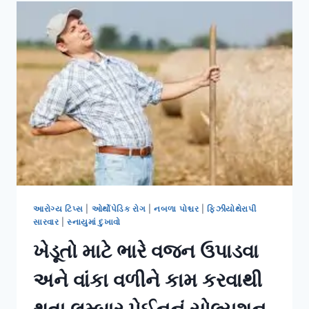
લખતી
વખતે
થતા
ફ્રોઝન
શોલ્ડરના
શરૂઆતી
લક્ષણો.
આરોગ્ય ટિપ્સ
|
ઓર્થોપેડિક રોગ
|
નબળા પોશ્ચર
|
ફિઝીયોથેરાપી
સારવાર
|
સ્નાયુમાં દુખાવો
ખેડૂતો માટે ભારે વજન ઉપાડવા
અને વાંકા વળીને કામ કરવાથી
થતા લમ્બાર પેઈનનું સોલ્યુશન.