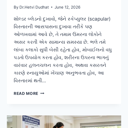
By
Dr.Hetvi Dudhat
June 12, 2026
શોલ્ડર બ્લેડનો દુખાવો, જેને સ્કેપ્યુલર (scapular)
વિસ્તારની આસપાસના દુખાવા તરીકે પણ
ઓળખવામાં આવે છે, તે તમામ ઉંમરના લોકોને
અસર કરતી એક સામાન્ય સમસ્યા છે. ભલે તમે
લાંબા કલાકો સુધી બેસી રહેતા હોવ, મોબાઈલનો વધુ
પડતો ઉપયોગ કરતા હોવ, શરીરના ઉપરના ભાગનું
વારંવાર હલનચલન કરતા હોવ, અથવા કસરતને
કારણે સ્નાયુઓમાં ખેંચાણ અનુભવતા હોવ, આ
વિસ્તારમાં થતી…
ખભાના
READ MORE
પાછળના
ભાગના
(શોલ્ડર
બ્લેડ)
સ્નાયુઓના
દુખાવામાં