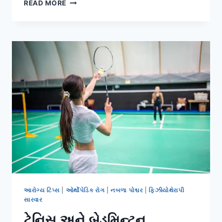
લાંબા
READ MORE
સમય
સુધી
બેસી
રહેવાને
કારણે
થતા
કમરના
દુખાવાના
ઉપાયો
આરોગ્ય ટિપ્સ
|
ઓર્થોપેડિક રોગ
|
નબળા પોશ્ચર
|
ફિઝીયોથેરાપી
સારવાર
ટેનિસ અને બેડમિન્ટન