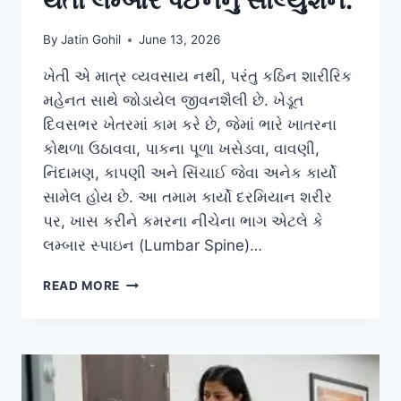
By
Jatin Gohil
June 13, 2026
ખેતી એ માત્ર વ્યવસાય નથી, પરંતુ કઠિન શારીરિક
મહેનત સાથે જોડાયેલ જીવનશૈલી છે. ખેડૂત
દિવસભર ખેતરમાં કામ કરે છે, જેમાં ભારે ખાતરના
કોથળા ઉઠાવવા, પાકના પૂળા ખસેડવા, વાવણી,
નિંદામણ, કાપણી અને સિંચાઈ જેવા અનેક કાર્યો
સામેલ હોય છે. આ તમામ કાર્યો દરમિયાન શરીર
પર, ખાસ કરીને કમરના નીચેના ભાગ એટલે કે
લમ્બાર સ્પાઇન (Lumbar Spine)…
ખેડૂતો
READ MORE
માટે
ભારે
વજન
ઉપાડવા
અને
વાંકા