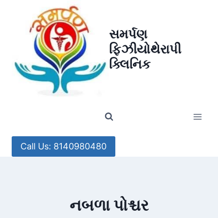
Skip
to
સમર્પણ
content
ફિઝીયોથેરાપી
ક્લિનિક
Call Us: 8140980480
નબળા પોશ્ચર