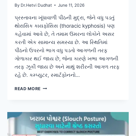
By
Dr.Hetvi Dudhat
June 11, 2026
પ્રસ્તાવના ખૂંધાવાળી પીઠની મુદ્રા, જેને વધુ પડતું
થોરાસિક કાયફોસિસ (thoracic kyphosis) પણ
કહેવામાં આવે છે, તે તમામ ઉંમરના લોકોને અસર
કરતી એક સામાન્ય સમસ્યા છે. આ સ્થિતિમાં
પીઠનો ઉપરનો ભાગ વધુ પડતો આગળની તરફ
ગોળાકાર થઈ જાય છે, જેના કારણે ખભા આગળની
તરફ ઝૂકી જાય છે અને માથું શરીરની આગળ તરફ
રહે છે. કમ્પ્યુટર, સ્માર્ટફોનનો…
ખૂંધાવાળી
READ MORE
પીઠ
(HUNCHBACK
POSTURE)
માટે
ફિઝિયોથેરાપી
માર્ગદર્શન