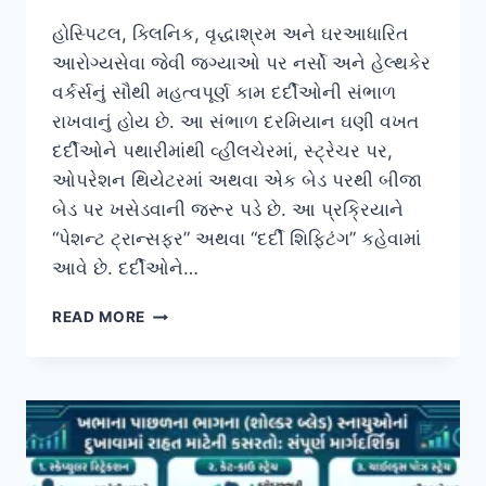
હોસ્પિટલ, ક્લિનિક, વૃદ્ધાશ્રમ અને ઘરઆધારિત
આરોગ્યસેવા જેવી જગ્યાઓ પર નર્સો અને હેલ્થકેર
વર્કર્સનું સૌથી મહત્વપૂર્ણ કામ દર્દીઓની સંભાળ
રાખવાનું હોય છે. આ સંભાળ દરમિયાન ઘણી વખત
દર્દીઓને પથારીમાંથી વ્હીલચેરમાં, સ્ટ્રેચર પર,
ઓપરેશન થિયેટરમાં અથવા એક બેડ પરથી બીજા
બેડ પર ખસેડવાની જરૂર પડે છે. આ પ્રક્રિયાને
“પેશન્ટ ટ્રાન્સફર” અથવા “દર્દી શિફ્ટિંગ” કહેવામાં
આવે છે. દર્દીઓને…
નર્સો
READ MORE
અને
હેલ્થકેર
વર્કર્સ
દ્વારા
દર્દીઓને
શિફ્ટ
કરતી