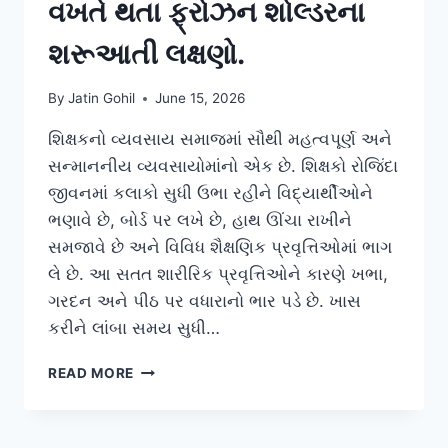
વખતે થતા ફ્રોઝન શોલ્ડરના
શરૂઆતી લક્ષણો.
By
Jatin Gohil
June 15, 2026
શિક્ષકનો વ્યવસાય સમાજમાં સૌથી મહત્વપૂર્ણ અને
સન્માનનીય વ્યવસાયોમાંનો એક છે. શિક્ષકો રોજિંદા
જીવનમાં કલાકો સુધી ઉભા રહીને વિદ્યાર્થીઓને
ભણાવે છે, બોર્ડ પર લખે છે, હાથ ઊંચા રાખીને
સમજાવે છે અને વિવિધ શૈક્ષણિક પ્રવૃત્તિઓમાં ભાગ
લે છે. આ સતત શારીરિક પ્રવૃત્તિઓને કારણે ખભા,
ગરદન અને પીઠ પર વધારાનો ભાર પડે છે. ખાસ
કરીને લાંબા સમય સુધી…
શિક્ષકો
READ MORE
માટે
બોર્ડ
પર