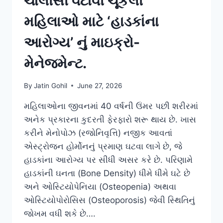
ચાલીસી વટાવી ચૂકેલી
મહિલાઓ માટે ‘હાડકાંના
આરોગ્ય’ નું માઇક્રો-
મેનેજમેન્ટ.
By
Jatin Gohil
June 27, 2026
મહિલાઓના જીવનમાં 40 વર્ષની ઉંમર પછી શરીરમાં
અનેક પ્રકારના કુદરતી ફેરફારો શરૂ થાય છે. ખાસ
કરીને મેનોપોઝ (રજોનિવૃત્તિ) નજીક આવતાં
એસ્ટ્રોજન હોર્મોનનું પ્રમાણ ઘટવા લાગે છે, જે
હાડકાંના આરોગ્ય પર સીધી અસર કરે છે. પરિણામે
હાડકાંની ઘનતા (Bone Density) ધીમે ધીમે ઘટે છે
અને ઓસ્ટિયોપેનિયા (Osteopenia) અથવા
ઓસ્ટિયોપોરોસિસ (Osteoporosis) જેવી સ્થિતિનું
જોખમ વધી શકે છે….