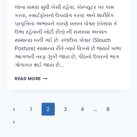
લાંબા સમય સુધી બેસી રહેવા, કોમ્પ્યુટર પર કામ
કરવા, સ્માર્ટફોનનો ઉપયોગ કરવા અને શારીરિક
પ્રવૃત્તિના અભાવને કારણે ખરાબ પોશ્ચર (બેસવા કે
ઉભા રહેવાની ખોટી રીત) ની સમસ્યા અત્યંત
સામાન્ય બની ગઈ છે. સ્લાઉચ પોશ્ચર (Slouch
Posture) સામાન્ય રીતે ત્યારે વિકસે છે જ્યારે ખભા
આગળની તરફ ઝુકી જાય છે, પીઠનો ઉપરનો ભાગ
ગોળાકાર થઈ જાય છે…
ખરાબ
READ MORE
પોશ્ચર
(SLOUCH
POSTURE)
સુધારવા
Page
Previous
1
2
3
4
…
8
માટેની
શ્રેષ્ઠ
navigation
Page
Next
કસરતો
Page