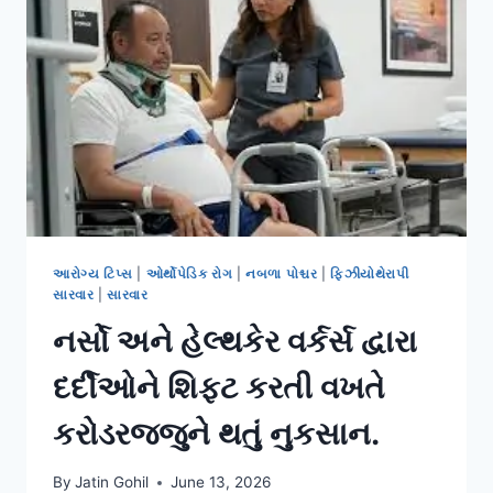
વળીને
કામ
કરવાથી
થતા
લમ્બાર
પેઈનનું
સોલ્યુશન.
આરોગ્ય ટિપ્સ
|
ઓર્થોપેડિક રોગ
|
નબળા પોશ્ચર
|
ફિઝીયોથેરાપી
સારવાર
|
સારવાર
નર્સો અને હેલ્થકેર વર્કર્સ દ્વારા
દર્દીઓને શિફ્ટ કરતી વખતે
કરોડરજ્જુને થતું નુકસાન.
By
Jatin Gohil
June 13, 2026