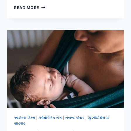
ચાલીસી
READ MORE
વટાવી
ચૂકેલી
મહિલાઓ
માટે
‘હાડકાંના
આરોગ્ય’
નું
માઇક્રો-
મેનેજમેન્ટ.
આરોગ્ય ટિપ્સ
|
ઓર્થોપેડિક રોગ
|
નબળા પોશ્ચર
|
ફિઝીયોથેરાપી
સારવાર