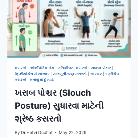
કસરતો
|
ઓર્થોપેડિક રોગ
|
ગતિશીલતા કસરતો
|
નબળા પોશ્ચર
|
ફિઝીયોથેરાપી સારવાર
|
મજબૂતીકરણ કસરતો
|
સારવાર
|
સ્ટ્રેચિંગ
કસરતો
|
સ્નાયુમાં દુખાવો
ખરાબ પોશ્ચર (Slouch
Posture) સુધારવા માટેની
શ્રેષ્ઠ કસરતો
By
Dr.Hetvi Dudhat
May 22, 2026