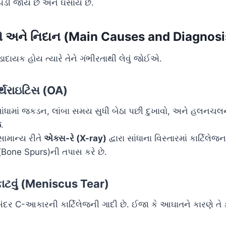
 પડી જાય છે અને ઘસાય છે.
રણો અને નિદાન (Main Causes and Diagnosi
ાદાયક હોય ત્યારે તેને ગંભીરતાથી લેવું જોઈએ.
થરાઇટિસ (OA)
ાંધામાં જકડન, લાંબા સમય સુધી બેઠા પછી દુખાવો, અને હલનચ
જ
.
સામાન્ય રીતે
એક્સ-રે (X-ray)
દ્વારા સાંધાના વિસ્તારમાં કાર્ટિલ
 (Bone Spurs)ની તપાસ કરે છે.
 ફાટવું (Meniscus Tear)
ંદર C-આકારની કાર્ટિલેજની ગાદી છે. ઈજા કે આઘાતને કારણે તે ફ