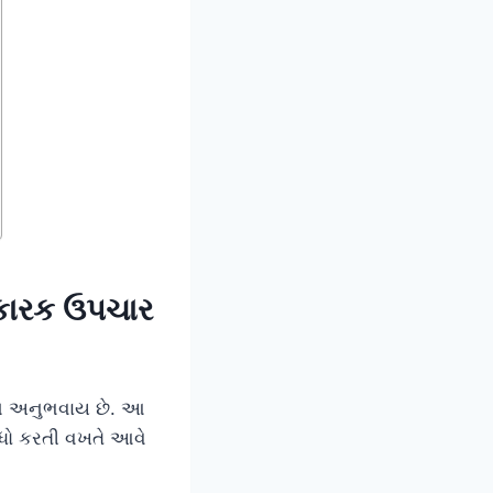
કારક ઉપચાર
ને અનુભવાય છે. આ
ીધો કરતી વખતે આવે