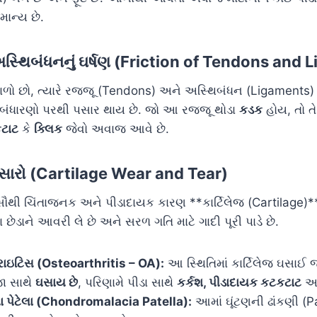
માન્ય છે.
અસ્થિબંધનનું ઘર્ષણ (Friction of Tendons and
 વાળો છો, ત્યારે રજ્જૂ (Tendons) અને અસ્થિબંધન (Ligaments) 
બંધારણો પરથી પસાર થાય છે. જો આ રજ્જૂ થોડા
કડક
હોય, તો ત
ટાટ
કે
ક્લિક
જેવો અવાજ આવે છે.
ં ઘસારો (Cartilage Wear and Tear)
 સૌથી ચિંતાજનક અને પીડાદાયક કારણ **કાર્ટિલેજ (Cartilage)*
ના છેડાને આવરી લે છે અને સરળ ગતિ માટે ગાદી પૂરી પાડે છે.
ઇટિસ (Osteoarthritis – OA):
આ સ્થિતિમાં કાર્ટિલેજ ઘસાઈ 
ા સાથે
ઘસાય છે
, પરિણામે પીડા સાથે
કર્કશ, પીડાદાયક કટકટાટ
અવ
િયા પેટેલા (Chondromalacia Patella):
આમાં ઘૂંટણની ઢાંકણી (Pa