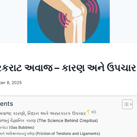
 કરકરાટ અવાજ – કારણ અને ઉપચાર
ber 8, 2025
tents
 અવાજ: કારણો, નિદાન અને અસરકારક ઉપચાર
ાજનું વૈજ્ઞાનિક કારણ (The Science Behind Crepitus)
પરપોટા (Gas Bubbles)
અને અસ્થિબંધનનું ઘર્ષણ (Friction of Tendons and Ligaments)