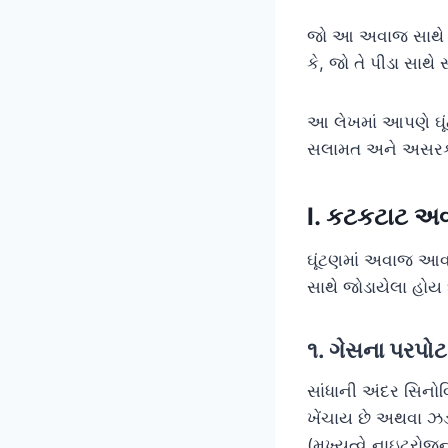
જો આ અવાજ સાથ
કે, જો તે પીડા સાથ
આ લેખમાં આપણે ઘૂં
સલામત અને અસરકારક
I. કટકટાટ અવ
ઘૂંટણમાં અવાજ આવવ
સાથે જોડાયેલા હોય 
૧. ગેસના પરપો
સાંધાની અંદર સિનોવિ
ખેંચાય છે અથવા ઝડપ
(મુખ્યત્વે નાઇટ્ર