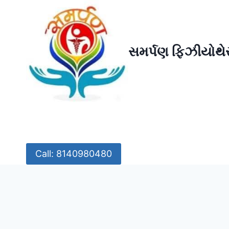
Skip
to
content
સમર્પણ ફિઝીયોથેર
Call: 8140980480