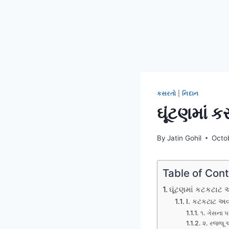
કસરતો
|
નિદાન
ઘૂંટણમાં
By
Jatin Gohil
Octo
Table of Con
ઘૂંટણમાં કટકટાટ
I. કટકટાટ અવ
૧. ગેસના 
૨. રજ્જૂ 