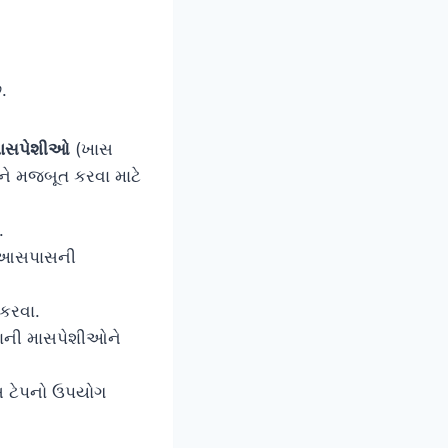
.
માસપેશીઓ
(ખાસ
ઓને મજબૂત કરવા માટે
.
 આસપાસની
 કરવા.
ડાની માસપેશીઓને
ખાસ ટેપનો ઉપયોગ