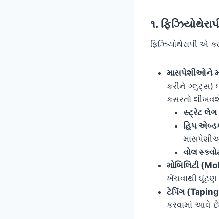
૧. ફિઝિયોથેરા
ફિઝિયોથેરાપી એ ક
માસપેશીઓને 
કરીને ગ્લુટ્સ
કસરતો શીખવશે,
સ્ટ્રેટ લ
હિપ એબ્ડ
માસપેશીઓ
વોલ સ્ક્વ
મોબિલિટી (Mobi
ખેંચવાથી ઘૂંટ
ટેપિંગ (Taping
કરવામાં આવે છે