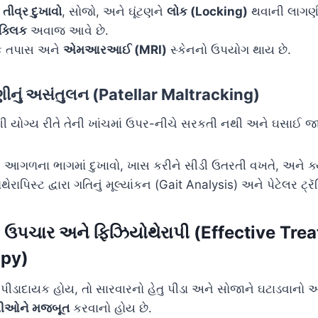
ં
તીવ્ર દુખાવો
, સોજો, અને ઘૂંટણને
લોક (Locking)
થવાની લાગણી
 ક્લિક
અવાજ આવે છે.
ક તપાસ અને
એમઆરઆઈ (MRI)
સ્કેનનો ઉપયોગ થાય છે.
કણીનું અસંતુલન (Patellar Maltracking)
કણી યોગ્ય રીતે તેની ખાંચમાં ઉપર-નીચે સરકતી નથી અને ઘસાઈ જ
 આગળના ભાગમાં દુખાવો, ખાસ કરીને સીડી ઉતરતી વખતે, અને ક
રાપિસ્ટ દ્વારા ગતિનું મૂલ્યાંકન (Gait Analysis) અને પેટેલર ટ્ર
ક ઉપચાર અને ફિઝિયોથેરાપી (Effective Tre
apy)
ડાદાયક હોય, તો સારવારનો હેતુ પીડા અને સોજાને ઘટાડવાનો અ
શીઓને મજબૂત
કરવાનો હોય છે.