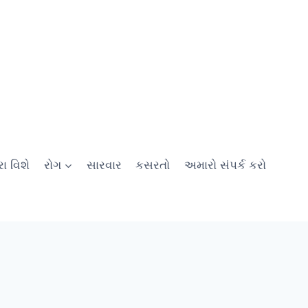
ા વિશે
રોગ
સારવાર
કસરતો
અમારો સંપર્ક કરો