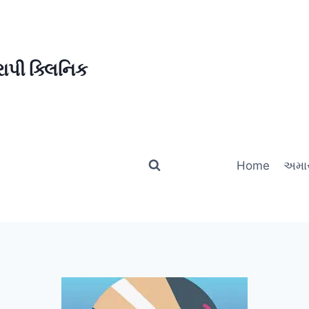
ાપી ક્લિનિક
Home
અમાર