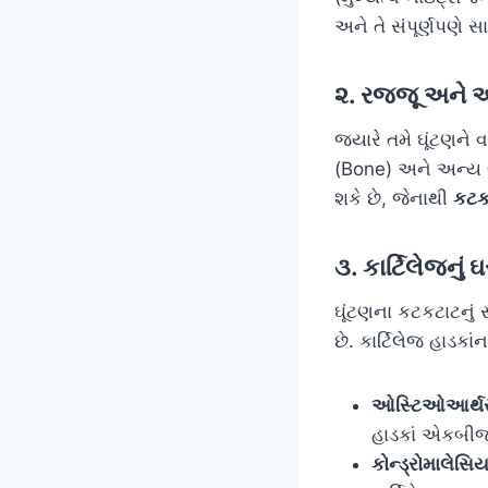
અને તે સંપૂર્ણપણે સા
૨. રજ્જૂ અને 
જ્યારે તમે ઘૂંટણને
(Bone) અને અન્ય 
શકે છે, જેનાથી
કટક
૩. કાર્ટિલેજનુ
ઘૂંટણના કટકટાટનું
છે. કાર્ટિલેજ હાડકાં
ઓસ્ટિઓઆર્થરા
હાડકાં એકબીજ
કોન્ડ્રોમાલેસ