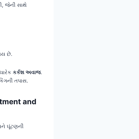
, જેની સાથે
ાય છે.
્યારેક
કર્કશ અવાજ
.
ૅકિંગની તપાસ.
atment and
ને ઘૂંટણની