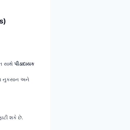
s)
લન સાથે
પીડાદાયક
ેજના નુકસાન અને
ાટી શકે છે.