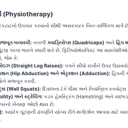
પી (Physiotherapy)
ટકટાટનો ઉપચાર કરવાનો સૌથી અસરકારક બિન-સર્જિકલ માર્ગ છે
મજબૂત બનાવવી:
નબળી
ક્વાડ્રિસેપ્સ (Quadriceps)
અને
હિપ 
) ઘૂંટણ પરના ભારને વધારી શકે છે. ફિઝિયોથેરાપિસ્ટ આ માસપેશી
 જેમ કે:
ેગ રેઇઝ (Straight Leg Raises):
પગને સીધો રાખીને ઉપર ઉઠાવવો
ક્શન (Hip Abduction) અને એડ્ડક્શન (Adduction):
હિપની
ને મજબૂત કરવી.
ોટ્સ (Wall Squats):
દિવાલના ટેકે ધીમા અને નિયંત્રિત સ્ક્વોટ્સ
lity) અને સ્ટ્રેચિંગ:
કડક હેમસ્ટ્રિંગ (Hamstring) અને વાછર
ણ પરનો ખેંચાણ ઓછો થાય છે.
):
ક્યારેક ઘૂંટણની ઢાંકણીને યોગ્ય રીતે માર્ગદર્શન આપવા માટે 
.