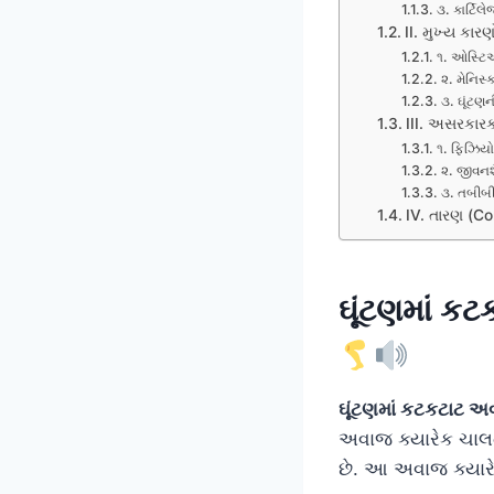
૩. કાર્ટિ
II. મુખ્ય કા
૧. ઓસ્ટિ
૨. મેનિસ્
૩. ઘૂંટણ
III. અસરકાર
૧. ફિઝિયો
૨. જીવનશ
૩. તબીબી
IV. તારણ (Co
ઘૂંટણમાં ક
ઘૂંટણમાં કટકટાટ 
અવાજ ક્યારેક ચાલ
છે. આ અવાજ ક્યા