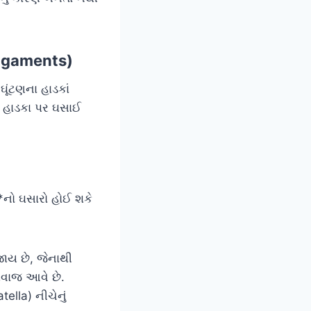
 Ligaments)
ઘૂંટણના હાડકાં
ે હાડકા પર ઘસાઈ
*નો ઘસારો હોઈ શકે
જાય છે, જેનાથી
ાજ આવે છે.
tella) નીચેનું