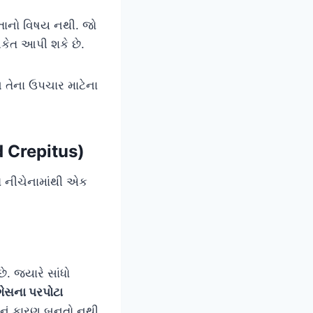
િંતાનો વિષય નથી. જો
ંકેત આપી શકે છે.
 તેના ઉપચાર માટેના
d Crepitus)
ે નીચેનામાંથી એક
. જ્યારે સાંધો
ગેસના પરપોટા
ાનું કારણ બનતો નથી