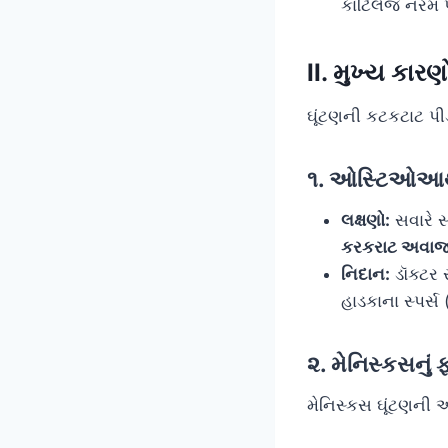
કાર્ટિલેજ નરમ
II. મુખ્ય કા
ઘૂંટણની કટકટાટ પીડ
૧. ઓસ્ટિઓઆર્
લક્ષણો:
સવારે સ
કરકરાટ અવા
નિદાન:
ડૉક્ટર 
હાડકાના સ્પર્સ
૨. મેનિસ્કસનું
મેનિસ્કસ ઘૂંટણની અ