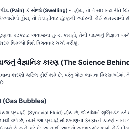
ે
પીડા (Pain)
કે
સોજો (Swelling)
ન હોય, તો તે સામાન્ય રીતે ચ
ે સંકળાયેલો હોય, તો તે ઘણીવાર ઘૂંટણની અંદરની કોઈ સમસ્યાનો સ
ટણના કટકટાટ અવાજના મુખ્ય કારણો, તેની પાછળનું વિજ્ઞાન અને
 વિકલ્પો વિશે વિગતવાર ચર્ચા કરીશું.
ાજનું વૈજ્ઞાનિક કારણ (The Science Behin
ાના કારણો જટિલ હોઈ શકે છે, પરંતુ મોટા ભાગના કિસ્સાઓમાં, ત
છે:
ટા (Gas Bubbles)
યલ પ્રવાહી (Synovial Fluid) હોય છે, જે સાંધાને લુબ્રિકેટ કરે છે
થી વળે છે, ત્યારે આ પ્રવાહીમાં દબાણના ફેરફારને કારણે નાના
ોજન) બને છે અને ફૂટે છે. આનાથી આવતો અવાજ મોટાભાગે કોઈ પીડ