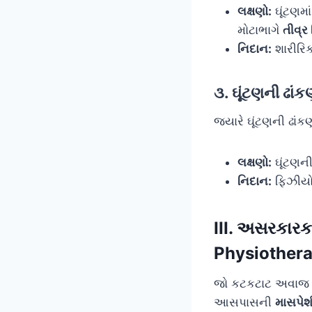
લક્ષણો:
ઘૂંટણમા
મોટાભાગે
તીવ્ર
નિદાન:
શારીરિ
૩. ઘૂંટણની ઢાં
જ્યારે ઘૂંટણની ઢાં
લક્ષણો:
ઘૂંટણની
નિદાન:
ફિઝીયોથે
III. અસરકાર
Physiother
જો કટકટાટ અવાજ પી
આસપાસની
માસપે