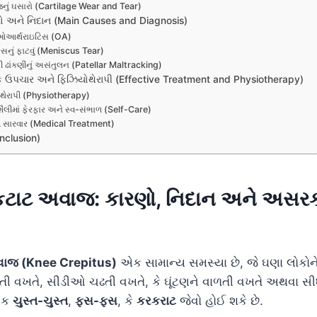
લેજનું ઘસારો (Cartilage Wear and Tear)
રણો અને નિદાન (Main Causes and Diagnosis)
ઓઆર્થરાઇટિસ (OA)
કસનું ફાટવું (Meniscus Tear)
ની ઢાંકણીનું અસંતુલન (Patellar Maltracking)
ક ઉપચાર અને ફિઝિયોથેરાપી (Effective Treatment and Physiotherapy)
થેરાપી (Physiotherapy)
ૈલીમાં ફેરફાર અને સ્વ-સંભાળ (Self-Care)
 સારવાર (Medical Treatment)
nclusion)
ટકટાટ અવાજ: કારણો, નિદાન અને અસર
અવાજ (Knee Crepitus)
એક સામાન્ય સમસ્યા છે, જે ઘણા લોકો
તી વખતે, સીડીઓ ચઢતી વખતે, કે ઘૂંટણને વાળતી વખતે અથવા સ
રેક
ચુસ્ત-ચુસ્ત
,
ફસ-ફસ
, કે
કરકરાટ
જેવો હોઈ શકે છે.