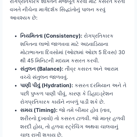
રોગપ્રતિકારક શક્તિને મજબૂત કરવા માટે કસરત કરતી
વખતે નીચેના માર્ગદર્શક સિદ્ધાંતોનું પાલન કરવું
આવશ્યક છે:
નિયમિતતા (Consistency):
રોગપ્રતિકારક
શક્તિના લાભો જાળવવા માટે અઠવાડિયાના
મોટાભાગના દિવસોમાં (ઓછામાં ઓછા 5 દિવસ) 30
થી 45 મિનિટની મધ્યમ કસરત કરવી.
સંતુલન (Balance):
તીવ્ર કસરત અને આરામ
વચ્ચે સંતુલન જાળવવું.
પાણી પીવું (Hydration):
કસરત દરમિયાન અને તે
પછી પુષ્કળ પાણી પીવું, કારણ કે ડિહાઇડ્રેશન
રોગપ્રતિકારક કાર્યને નબળું પાડી શકે છે.
સમય (Timing):
જો તમે બીમાર હોવ (તાવ,
શરીરનો દુખાવો) તો કસરત ટાળવી. જો માત્ર હળવી
શરદી હોય, તો હળવા સ્ટ્રેચિંગ અથવા ચાલવાનું
ચાલુ રાખી શકાય છે.