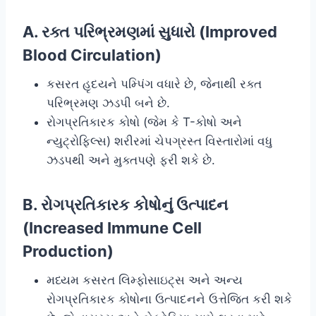
A. રક્ત પરિભ્રમણમાં સુધારો (Improved
Blood Circulation)
કસરત હૃદયને પમ્પિંગ વધારે છે, જેનાથી રક્ત
પરિભ્રમણ ઝડપી બને છે.
રોગપ્રતિકારક કોષો (જેમ કે T-કોષો અને
ન્યુટ્રોફિલ્સ) શરીરમાં ચેપગ્રસ્ત વિસ્તારોમાં વધુ
ઝડપથી અને મુક્તપણે ફરી શકે છે.
B. રોગપ્રતિકારક કોષોનું ઉત્પાદન
(Increased Immune Cell
Production)
મધ્યમ કસરત લિમ્ફોસાઇટ્સ અને અન્ય
રોગપ્રતિકારક કોષોના ઉત્પાદનને ઉત્તેજિત કરી શકે