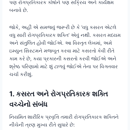
પણ રોગપ્રતિકારક કોષોને પણ સક્રિય અને કાર્યક્ષમ
બનાવે છે.
જોકે, અહીં એ સમજવું જરૂરી છે કે ‘વધુ કસરત એટલે
વધુ સારી રોગપ્રતિકારક શક્તિ’ એવું નથી. કસરત મધ્યમ
અને સંતુલિત હોવી જોઈએ. આ વિસ્તૃત લેખમાં, અમે
ઇમ્યુન સિસ્ટમને મજબૂત કરવા માટે કસરતો કેવી રીતે
કામ કરે છે, કયા પ્રકારની કસરતો કરવી જોઈએ અને
શ્રેષ્ઠ પરિણામો માટે શું ટાળવું જોઈએ તેના પર વિગતવાર
ચર્ચા કરીશું.
1. કસરત અને રોગપ્રતિકારક શક્તિ
વચ્ચેનો સંબંધ
નિયમિત શારીરિક પ્રવૃત્તિ તમારી રોગપ્રતિકારક શક્તિને
નીચેની ત્રણ મુખ્ય રીતે સુધારે છે: