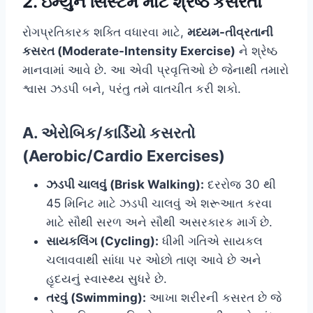
2. ઇમ્યુન સિસ્ટમ માટે શ્રેષ્ઠ કસરતો
રોગપ્રતિકારક શક્તિ વધારવા માટે,
મધ્યમ-તીવ્રતાની
કસરત (Moderate-Intensity Exercise)
ને શ્રેષ્ઠ
માનવામાં આવે છે. આ એવી પ્રવૃત્તિઓ છે જેનાથી તમારો
શ્વાસ ઝડપી બને, પરંતુ તમે વાતચીત કરી શકો.
A. એરોબિક/કાર્ડિયો કસરતો
(Aerobic/Cardio Exercises)
ઝડપી ચાલવું (Brisk Walking):
દરરોજ 30 થી
45 મિનિટ માટે ઝડપી ચાલવું એ શરૂઆત કરવા
માટે સૌથી સરળ અને સૌથી અસરકારક માર્ગ છે.
સાયકલિંગ (Cycling):
ધીમી ગતિએ સાયકલ
ચલાવવાથી સાંધા પર ઓછો તાણ આવે છે અને
હૃદયનું સ્વાસ્થ્ય સુધરે છે.
તરવું (Swimming):
આખા શરીરની કસરત છે જે