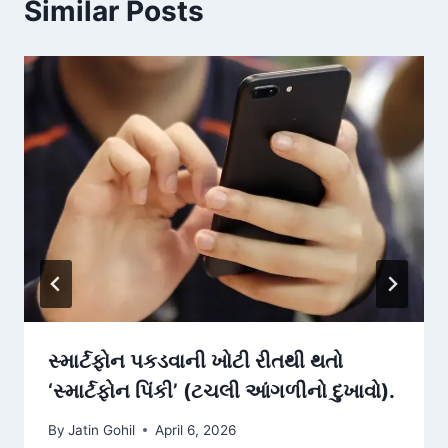
Similar Posts
સ્માર્ટફોન પકડવાની ખોટી રીતથી થતો
‘સ્માર્ટફોન પિંકી’ (ટચલી આંગળીનો દુખાવો).
By
Jatin Gohil
April 6, 2026