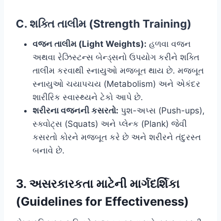
C. શક્તિ તાલીમ (Strength Training)
વજન તાલીમ (Light Weights):
હળવા વજન
અથવા રેઝિસ્ટન્સ બેન્ડ્સનો ઉપયોગ કરીને શક્તિ
તાલીમ કરવાથી સ્નાયુઓ મજબૂત થાય છે. મજબૂત
સ્નાયુઓ ચયાપચય (Metabolism) અને એકંદર
શારીરિક સ્વાસ્થ્યને ટેકો આપે છે.
શરીરના વજનની કસરતો:
પુશ-અપ્સ (Push-ups),
સ્ક્વોટ્સ (Squats) અને પ્લેન્ક (Plank) જેવી
કસરતો કોરને મજબૂત કરે છે અને શરીરને તંદુરસ્ત
બનાવે છે.
3. અસરકારકતા માટેની માર્ગદર્શિકા
(Guidelines for Effectiveness)