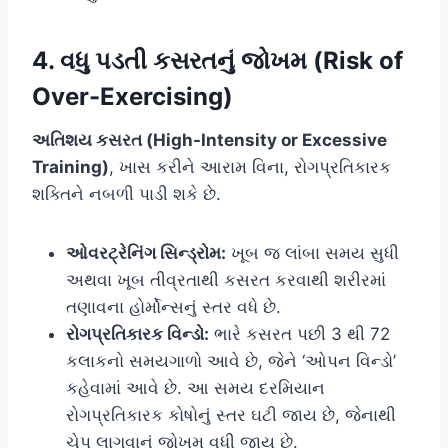
4. વધુ પડતી કસરતનું જોખમ (Risk of
Over-Exercising)
અતિશય કસરત (High-Intensity or Excessive
Training)
, ખાસ કરીને આરામ વિના, રોગપ્રતિકારક
શક્તિને નબળી પાડી શકે છે.
ઓવરટ્રેનિંગ સિન્ડ્રોમ:
ખૂબ જ લાંબા સમય સુધી
અથવા ખૂબ તીવ્રતાથી કસરત કરવાથી શરીરમાં
તણાવના હોર્મોન્સનું સ્તર વધે છે.
રોગપ્રતિકારક વિન્ડો:
ભારે કસરત પછી 3 થી 72
કલાકનો સમયગાળો આવે છે, જેને ‘ઓપન વિન્ડો’
કહેવામાં આવે છે. આ સમય દરમિયાન
રોગપ્રતિકારક કોષોનું સ્તર ઘટી જાય છે, જેનાથી
ચેપ લાગવાનું જોખમ વધી જાય છે.