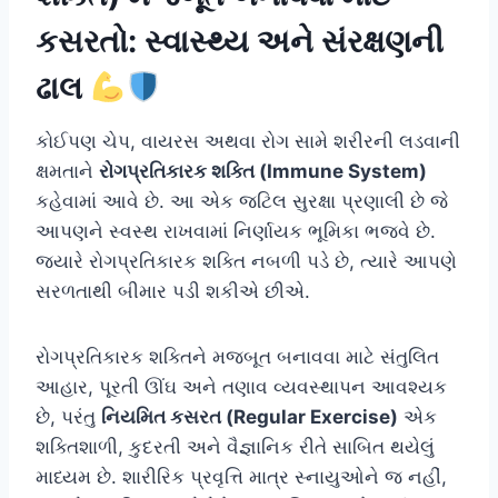
કસરતો: સ્વાસ્થ્ય અને સંરક્ષણની
ઢાલ
કોઈપણ ચેપ, વાયરસ અથવા રોગ સામે શરીરની લડવાની
ક્ષમતાને
રોગપ્રતિકારક શક્તિ (Immune System)
કહેવામાં આવે છે. આ એક જટિલ સુરક્ષા પ્રણાલી છે જે
આપણને સ્વસ્થ રાખવામાં નિર્ણાયક ભૂમિકા ભજવે છે.
જ્યારે રોગપ્રતિકારક શક્તિ નબળી પડે છે, ત્યારે આપણે
સરળતાથી બીમાર પડી શકીએ છીએ.
રોગપ્રતિકારક શક્તિને મજબૂત બનાવવા માટે સંતુલિત
આહાર, પૂરતી ઊંઘ અને તણાવ વ્યવસ્થાપન આવશ્યક
છે, પરંતુ
નિયમિત કસરત (Regular Exercise)
એક
શક્તિશાળી, કુદરતી અને વૈજ્ઞાનિક રીતે સાબિત થયેલું
માધ્યમ છે. શારીરિક પ્રવૃત્તિ માત્ર સ્નાયુઓને જ નહીં,