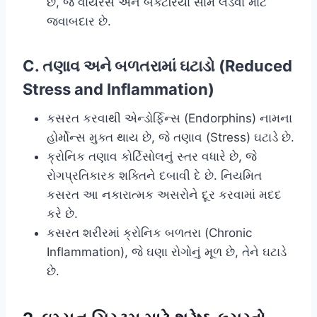
છે, જે વાયરસ અને બેક્ટેરિયા સામે લડવા માટે
જવાબદાર છે.
C. તણાવ અને બળતરામાં ઘટાડો (Reduced
Stress and Inflammation)
કસરત કરવાથી એન્ડોર્ફિન્સ (Endorphins) નામના
હોર્મોન્સ મુક્ત થાય છે, જે તણાવ (Stress) ઘટાડે છે.
ક્રોનિક તણાવ કોર્ટિસોલનું સ્તર વધારે છે, જે
રોગપ્રતિકારક શક્તિને દબાવી દે છે. નિયમિત
કસરત આ નકારાત્મક અસરોને દૂર કરવામાં મદદ
કરે છે.
કસરત શરીરમાં ક્રોનિક બળતરા (Chronic
Inflammation), જે ઘણા રોગોનું મૂળ છે, તેને ઘટાડે
છે.