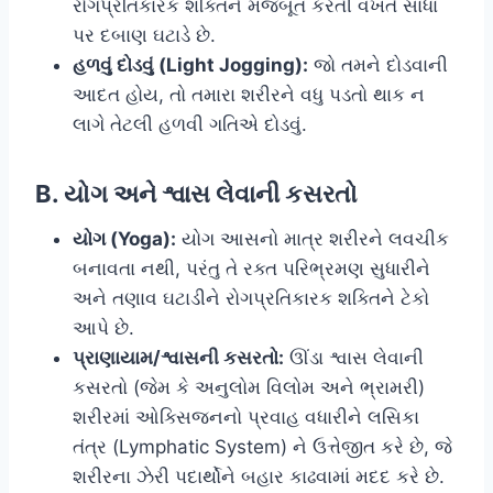
રોગપ્રતિકારક શક્તિને મજબૂત કરતી વખતે સાંધા
પર દબાણ ઘટાડે છે.
હળવું દોડવું (Light Jogging):
જો તમને દોડવાની
આદત હોય, તો તમારા શરીરને વધુ પડતો થાક ન
લાગે તેટલી હળવી ગતિએ દોડવું.
B. યોગ અને શ્વાસ લેવાની કસરતો
યોગ (Yoga):
યોગ આસનો માત્ર શરીરને લવચીક
બનાવતા નથી, પરંતુ તે રક્ત પરિભ્રમણ સુધારીને
અને તણાવ ઘટાડીને રોગપ્રતિકારક શક્તિને ટેકો
આપે છે.
પ્રાણાયામ/શ્વાસની કસરતો:
ઊંડા શ્વાસ લેવાની
કસરતો (જેમ કે અનુલોમ વિલોમ અને ભ્રામરી)
શરીરમાં ઓક્સિજનનો પ્રવાહ વધારીને લસિકા
તંત્ર (Lymphatic System) ને ઉત્તેજીત કરે છે, જે
શરીરના ઝેરી પદાર્થોને બહાર કાઢવામાં મદદ કરે છે.