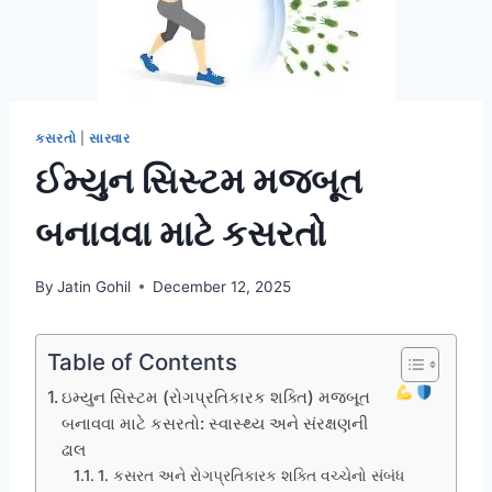
કસરતો
|
સારવાર
ઈમ્યુન સિસ્ટમ મજબૂત
બનાવવા માટે કસરતો
By
Jatin Gohil
December 12, 2025
Table of Contents
ઇમ્યુન સિસ્ટમ (રોગપ્રતિકારક શક્તિ) મજબૂત
બનાવવા માટે કસરતો: સ્વાસ્થ્ય અને સંરક્ષણની
ઢાલ
1. કસરત અને રોગપ્રતિકારક શક્તિ વચ્ચેનો સંબંધ