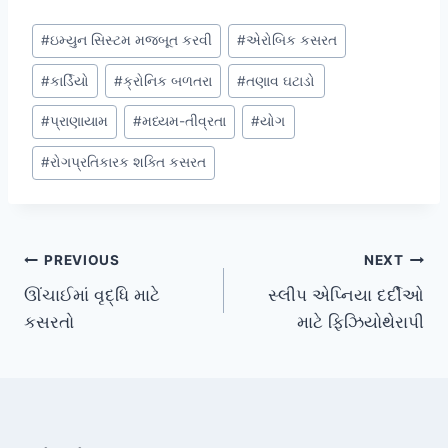
Post
#
ઇમ્યુન સિસ્ટમ મજબૂત કરવી
#
એરોબિક કસરત
Tags:
#
કાર્ડિયો
#
ક્રોનિક બળતરા
#
તણાવ ઘટાડો
#
પ્રાણાયામ
#
મધ્યમ-તીવ્રતા
#
યોગ
#
રોગપ્રતિકારક શક્તિ કસરત
Post
PREVIOUS
NEXT
ઊંચાઈમાં વૃદ્ધિ માટે
સ્લીપ એપ્નિયા દર્દીઓ
navigation
કસરતો
માટે ફિઝિયોથેરાપી