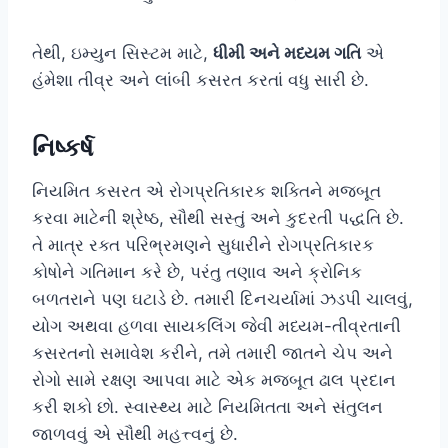
તેથી, ઇમ્યુન સિસ્ટમ માટે,
ધીમી અને મધ્યમ ગતિ
એ
હંમેશા તીવ્ર અને લાંબી કસરત કરતાં વધુ સારી છે.
નિષ્કર્ષ
નિયમિત કસરત એ રોગપ્રતિકારક શક્તિને મજબૂત
કરવા માટેની શ્રેષ્ઠ, સૌથી સસ્તું અને કુદરતી પદ્ધતિ છે.
તે માત્ર રક્ત પરિભ્રમણને સુધારીને રોગપ્રતિકારક
કોષોને ગતિમાન કરે છે, પરંતુ તણાવ અને ક્રોનિક
બળતરાને પણ ઘટાડે છે. તમારી દિનચર્યામાં ઝડપી ચાલવું,
યોગ અથવા હળવા સાયકલિંગ જેવી મધ્યમ-તીવ્રતાની
કસરતનો સમાવેશ કરીને, તમે તમારી જાતને ચેપ અને
રોગો સામે રક્ષણ આપવા માટે એક મજબૂત ઢાલ પ્રદાન
કરી શકો છો. સ્વાસ્થ્ય માટે નિયમિતતા અને સંતુલન
જાળવવું એ સૌથી મહત્ત્વનું છે.