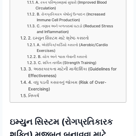
A. રક્ત પરિભ્રમણમાં સુધારો (Improved Blood
Circulation)
B. રોગપ્રતિકારક કોષોનું ઉત્પાદન (Increased
Immune Cell Production)
C. તણાવ અને બળતરામાં ઘટાડો (Reduced Stress
and Inflammation)
2. ઇમ્યુન સિસ્ટમ માટે શ્રેષ્ઠ કસરતો
A. એરોબિક/કાર્ડિયો કસરતો (Aerobic/Cardio
Exercises)
B. યોગ અને શ્વાસ લેવાની કસરતો
C. શક્તિ તાલીમ (Strength Training)
3. અસરકારકતા માટેની માર્ગદર્શિકા (Guidelines for
Effectiveness)
4. વધુ પડતી કસરતનું જોખમ (Risk of Over-
Exercising)
નિષ્કર્ષ
ઇમ્યુન સિસ્ટમ (રોગપ્રતિકારક
શક્તિ) મજબૂત બનાવવા માટે