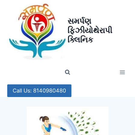
Skip
to
સમર્પણ
content
ફિઝીયોથેરાપી
ક્લિનિક
Call Us: 8140980480