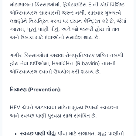
મોટાભાગના કિસ્સાઓમાં, હિપેટાઇટિસ E ની કોઈ વિશિષ્ટ
એન્ટિવાયરલ સારવારની જરૂર નથી. સારવાર મુખ્યત્વે
લક્ષણોને નિયંત્રિત કરવા પર ધ્યાન કેન્દ્રિત કરે છે, જેમાં
આરામ, પૂરતું પાણી પીવું, અને જો જરૂરી હોય તો તાવ
અને ઉબકા માટે દવાઓનો સમાવેશ થાય છે.
ગંભીર કિસ્સાઓમાં અથવા રોગપ્રતિકારક શક્તિ નબળી
હોય તેવા દર્દીઓમાં, રિબાવિરિન (Ribavirin) નામની
એન્ટિવાયરલ દવાનો ઉપયોગ કરી શકાય છે.
નિવારણ (Prevention):
HEV ચેપને અટકાવવા માટેના મુખ્ય ઉપાયો સ્વચ્છતા
અને સ્વચ્છ પાણી પુરવઠા સાથે સંબંધિત છે:
સ્વચ્છ પાણી પીવું:
પીવા માટે સલામત, શુદ્ધ પાણીનો