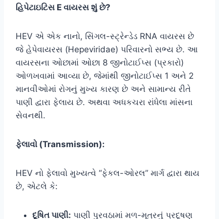
હિપેટાઇટિસ E વાયરસ શું છે?
HEV એ એક નાનો, સિંગલ-સ્ટ્રેન્ડેડ RNA વાયરસ છે
જે હેપેવાયરસ (Hepeviridae) પરિવારનો સભ્ય છે. આ
વાયરસના ઓછામાં ઓછા 8 જીનોટાઈપ્સ (પ્રકારો)
ઓળખવામાં આવ્યા છે, જેમાંથી જીનોટાઈપ્સ 1 અને 2
માનવીઓમાં રોગનું મુખ્ય કારણ છે અને સામાન્ય રીતે
પાણી દ્વારા ફેલાય છે. અથવા અધકચરા રાંધેલા માંસના
સેવનથી.
ફેલાવો (Transmission):
HEV નો ફેલાવો મુખ્યત્વે “ફેકલ-ઓરલ” માર્ગ દ્વારા થાય
છે, એટલે કે:
દૂષિત પાણી:
પાણી પુરવઠામાં મળ-મૂત્રનું પ્રદૂષણ