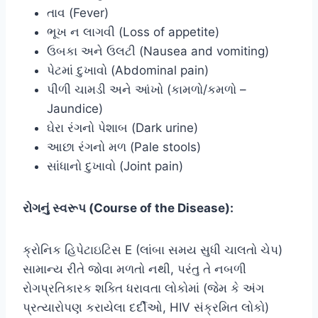
તાવ (Fever)
ભૂખ ન લાગવી (Loss of appetite)
ઉબકા અને ઉલટી (Nausea and vomiting)
પેટમાં દુખાવો (Abdominal pain)
પીળી ચામડી અને આંખો (કામળો/કમળો –
Jaundice)
ઘેરા રંગનો પેશાબ (Dark urine)
આછા રંગનો મળ (Pale stools)
સાંધાનો દુખાવો (Joint pain)
રોગનું સ્વરૂપ (Course of the Disease):
ક્રોનિક હિપેટાઇટિસ E (લાંબા સમય સુધી ચાલતો ચેપ)
સામાન્ય રીતે જોવા મળતો નથી, પરંતુ તે નબળી
રોગપ્રતિકારક શક્તિ ધરાવતા લોકોમાં (જેમ કે અંગ
પ્રત્યારોપણ કરાયેલા દર્દીઓ, HIV સંક્રમિત લોકો)