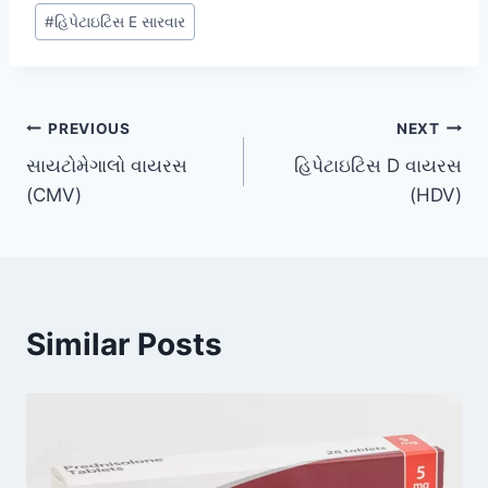
#
હિપેટાઇટિસ E સારવાર
Post
PREVIOUS
NEXT
સાયટોમેગાલો વાયરસ
હિપેટાઇટિસ D વાયરસ
navigation
(CMV)
(HDV)
Similar Posts