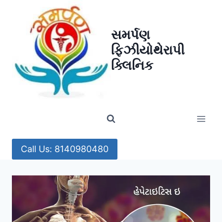
Skip
to
સમર્પણ
content
ફિઝીયોથેરાપી
ક્લિનિક
Call Us: 8140980480