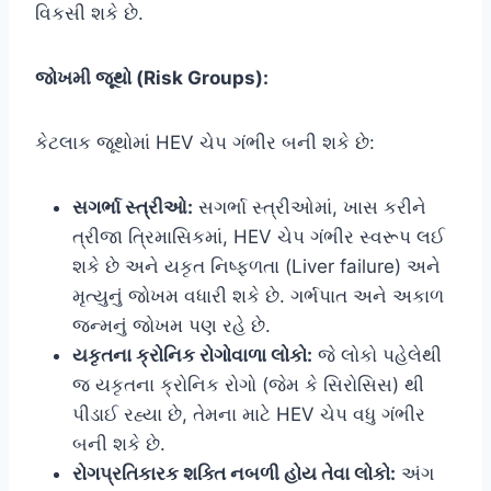
વિકસી શકે છે.
જોખમી જૂથો (Risk Groups):
કેટલાક જૂથોમાં HEV ચેપ ગંભીર બની શકે છે:
સગર્ભા સ્ત્રીઓ:
સગર્ભા સ્ત્રીઓમાં, ખાસ કરીને
ત્રીજા ત્રિમાસિકમાં, HEV ચેપ ગંભીર સ્વરૂપ લઈ
શકે છે અને યકૃત નિષ્ફળતા (Liver failure) અને
મૃત્યુનું જોખમ વધારી શકે છે. ગર્ભપાત અને અકાળ
જન્મનું જોખમ પણ રહે છે.
યકૃતના ક્રોનિક રોગોવાળા લોકો:
જે લોકો પહેલેથી
જ યકૃતના ક્રોનિક રોગો (જેમ કે સિરોસિસ) થી
પીડાઈ રહ્યા છે, તેમના માટે HEV ચેપ વધુ ગંભીર
બની શકે છે.
રોગપ્રતિકારક શક્તિ નબળી હોય તેવા લોકો:
અંગ