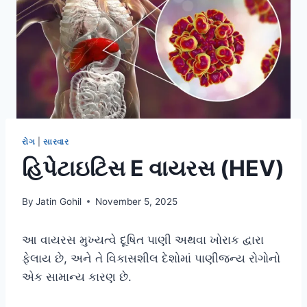
રોગ
|
સારવાર
હિપેટાઇટિસ E વાયરસ (HEV)
By
Jatin Gohil
November 5, 2025
આ વાયરસ મુખ્યત્વે દૂષિત પાણી અથવા ખોરાક દ્વારા
ફેલાય છે, અને તે વિકાસશીલ દેશોમાં પાણીજન્ય રોગોનો
એક સામાન્ય કારણ છે.