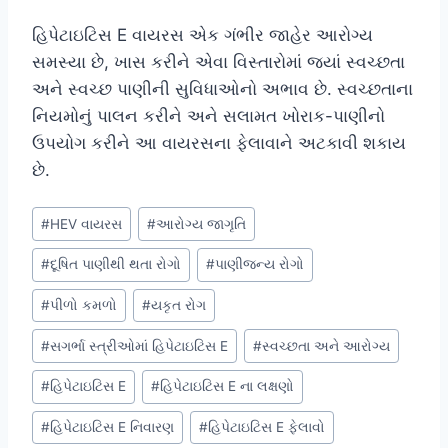
હિપેટાઇટિસ E વાયરસ એક ગંભીર જાહેર આરોગ્ય
સમસ્યા છે, ખાસ કરીને એવા વિસ્તારોમાં જ્યાં સ્વચ્છતા
અને સ્વચ્છ પાણીની સુવિધાઓનો અભાવ છે. સ્વચ્છતાના
નિયમોનું પાલન કરીને અને સલામત ખોરાક-પાણીનો
ઉપયોગ કરીને આ વાયરસના ફેલાવાને અટકાવી શકાય
છે.
Post
#
HEV વાયરસ
#
આરોગ્ય જાગૃતિ
Tags:
#
દૂષિત પાણીથી થતા રોગો
#
પાણીજન્ય રોગો
#
પીળો કમળો
#
યકૃત રોગ
#
સગર્ભા સ્ત્રીઓમાં હિપેટાઇટિસ E
#
સ્વચ્છતા અને આરોગ્ય
#
હિપેટાઇટિસ E
#
હિપેટાઇટિસ E ના લક્ષણો
#
હિપેટાઇટિસ E નિવારણ
#
હિપેટાઇટિસ E ફેલાવો