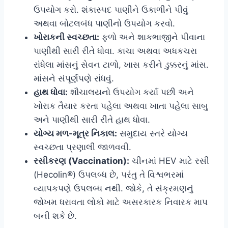
ઉપયોગ કરો. શંકાસ્પદ પાણીને ઉકાળીને પીવું
અથવા બોટલબંધ પાણીનો ઉપયોગ કરવો.
ખોરાકની સ્વચ્છતા:
ફળો અને શાકભાજીને પીવાના
પાણીથી સારી રીતે ધોવા. કાચા અથવા અધકચરા
રાંધેલા માંસનું સેવન ટાળો, ખાસ કરીને ડુક્કરનું માંસ.
માંસને સંપૂર્ણપણે રાંધવું.
હાથ ધોવા:
શૌચાલયનો ઉપયોગ કર્યા પછી અને
ખોરાક તૈયાર કરતા પહેલા અથવા ખાતા પહેલા સાબુ
અને પાણીથી સારી રીતે હાથ ધોવા.
યોગ્ય મળ-મૂત્ર નિકાલ:
સમુદાય સ્તરે યોગ્ય
સ્વચ્છતા પ્રણાલી જાળવવી.
રસીકરણ (Vaccination):
ચીનમાં HEV માટે રસી
(Hecolin®) ઉપલબ્ધ છે, પરંતુ તે વિશ્વભરમાં
વ્યાપકપણે ઉપલબ્ધ નથી. જોકે, તે સંક્રમણનું
જોખમ ધરાવતા લોકો માટે અસરકારક નિવારક માપ
બની શકે છે.