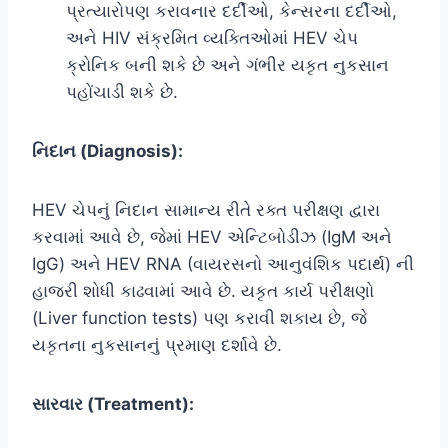
પ્રત્યારોપણ કરાવનાર દર્દીઓ, કેન્સરના દર્દીઓ,
અને HIV સંક્રમિત વ્યક્તિઓમાં HEV ચેપ
ક્રોનિક બની શકે છે અને ગંભીર યકૃત નુકસાન
પહોંચાડી શકે છે.
નિદાન (Diagnosis):
HEV ચેપનું નિદાન સામાન્ય રીતે રક્ત પરીક્ષણ દ્વારા
કરવામાં આવે છે, જેમાં HEV એન્ટિબોડીઝ (IgM અને
IgG) અને HEV RNA (વાયરસનો આનુવંશિક પદાર્થ) ની
હાજરી શોધી કાઢવામાં આવે છે. યકૃત કાર્ય પરીક્ષણો
(Liver function tests) પણ કરાવી શકાય છે, જે
યકૃતના નુકસાનનું પ્રમાણ દર્શાવે છે.
સારવાર (Treatment):