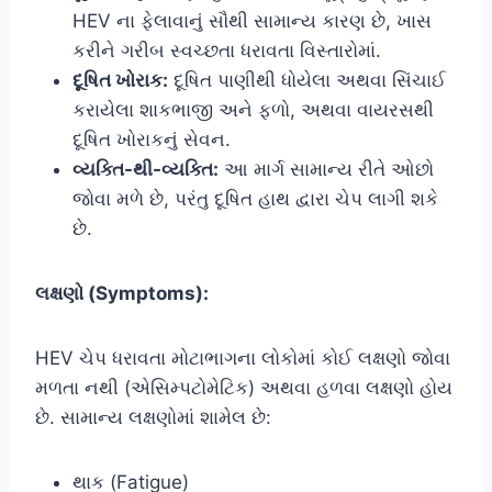
HEV ના ફેલાવાનું સૌથી સામાન્ય કારણ છે, ખાસ
કરીને ગરીબ સ્વચ્છતા ધરાવતા વિસ્તારોમાં.
દૂષિત ખોરાક:
દૂષિત પાણીથી ધોયેલા અથવા સિંચાઈ
કરાયેલા શાકભાજી અને ફળો, અથવા વાયરસથી
દૂષિત ખોરાકનું સેવન.
વ્યક્તિ-થી-વ્યક્તિ:
આ માર્ગ સામાન્ય રીતે ઓછો
જોવા મળે છે, પરંતુ દૂષિત હાથ દ્વારા ચેપ લાગી શકે
છે.
લક્ષણો (Symptoms):
HEV ચેપ ધરાવતા મોટાભાગના લોકોમાં કોઈ લક્ષણો જોવા
મળતા નથી (એસિમ્પટોમેટિક) અથવા હળવા લક્ષણો હોય
છે. સામાન્ય લક્ષણોમાં શામેલ છે:
થાક (Fatigue)