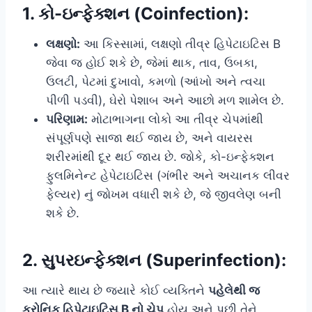
1. કો-ઇન્ફેક્શન (Coinfection):
લક્ષણો:
આ કિસ્સામાં, લક્ષણો તીવ્ર હિપેટાઇટિસ B
જેવા જ હોઈ શકે છે, જેમાં થાક, તાવ, ઉબકા,
ઉલટી, પેટમાં દુખાવો, કમળો (આંખો અને ત્વચા
પીળી પડવી), ઘેરો પેશાબ અને આછો મળ શામેલ છે.
પરિણામ:
મોટાભાગના લોકો આ તીવ્ર ચેપમાંથી
સંપૂર્ણપણે સાજા થઈ જાય છે, અને વાયરસ
શરીરમાંથી દૂર થઈ જાય છે. જોકે, કો-ઇન્ફેક્શન
ફુલમિનેન્ટ હેપેટાઇટિસ (ગંભીર અને અચાનક લીવર
ફેલ્યર) નું જોખમ વધારી શકે છે, જે જીવલેણ બની
શકે છે.
2. સુપરઇન્ફેક્શન (Superinfection):
આ ત્યારે થાય છે જ્યારે કોઈ વ્યક્તિને
પહેલેથી જ
ક્રોનિક હિપેટાઇટિસ B નો ચેપ
હોય અને પછી તેને