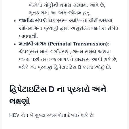
બેંકોમાં લોહીની તપાસ કરવામાં આવે છે,
ભૂતકાળમાં આ એક જોખમ હતું.
જાતીય સંપર્ક:
ચેપગ્રસ્ત વ્યક્તિના વીર્ય અથવા
યોનિમાર્ગના પ્રવાહી દ્વારા અસુરક્ષિત જાતીય સંબંધ
બાંધવાથી.
માતાથી બાળક (Perinatal Transmission):
ચેપગ્રસ્ત માતા ગર્ભાવસ્થા, જન્મ સમયે અથવા
જન્મ પછી તરત જ બાળકને વાયરસ આપી શકે છે,
જોકે આ પ્રમાણ હિપેટાઇટિસ B કરતાં ઓછું છે.
હિપેટાઇટિસ D ના પ્રકારો અને
લક્ષણો
HDV ચેપ બે મુખ્ય સ્વરૂપોમાં દેખાઈ શકે છે: