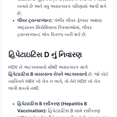
બનાવે છે અને વધુ અસરકારક પરિણામો આપી શકે
છે.
લીવર ટ્રાન્સપ્લાન્ટ:
ગંભીર લીવર ફેલ્યર અથવા
અદ્યતન સિરોસિસના કિસ્સાઓમાં, લીવર
ટ્રાન્સપ્લાન્ટ એક વિકલ્પ બની શકે છે.
હિપેટાઇટિસ D નું નિવારણ
HDV ને અટકાવવાનો સૌથી અસરકારક માર્ગ
હિપેટાઇટિસ B વાયરસના ચેપને અટકાવવાનો
છે. જો કોઈ
વ્યક્તિને HBV નો ચેપ ન લાગે, તો તેને HDV નો ચેપ
લાગી શકતો નથી.
હિપેટાઇટિસ B રસીકરણ (Hepatitis B
Vaccination):
હિપેટાઇટિસ B સામે રસીકરણ