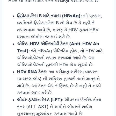
HDV ના નિદાન માટે રક્ત પરીક્ષણો કરવામાં આવે છે:
હિપેટાઇટિસ B માટે તપાસ (HBsAg):
સૌ પ્રથમ,
વ્યક્તિને હિપેટાઇટિસ B નો ચેપ છે કે નહીં તે
તપાસવામાં આવે છે, કારણ કે HDV ફક્ત HBV
ધરાવતા લોકોમાં જ થઈ શકે છે.
એન્ટિ-HDV એન્ટિબોડી ટેસ્ટ (Anti-HDV Ab
Test):
જો HBsAg પોઝિટિવ હોય, તો HDV માટે
એન્ટિબોડીઝની તપાસ કરવામાં આવે છે. આ
એન્ટિબોડીઝની હાજરી HDV ચેપ સૂચવે છે.
HDV RNA ટેસ્ટ:
આ પરીક્ષણ શરીરમાં વાયરસ
(વાયરલ લોડ) ની સક્રિય હાજરી અને માત્રાને
માપે છે. આ ટેસ્ટ ચેપ સક્રિય છે કે નહીં તે નક્કી
કરવામાં મદદ કરે છે.
લીવર ફંક્શન ટેસ્ટ (LFT):
લીવરના ઉત્સેચકોના
સ્તર (ALT, AST) ને માપીને લીવરને થયેલ
નુકસાનનું મૂલ્યાંકન કરવામાં આવે છે.