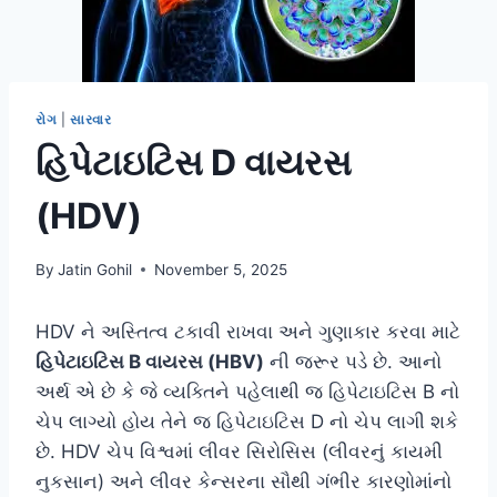
રોગ
|
સારવાર
હિપેટાઇટિસ D વાયરસ
(HDV)
By
Jatin Gohil
November 5, 2025
HDV ને અસ્તિત્વ ટકાવી રાખવા અને ગુણાકાર કરવા માટે
હિપેટાઇટિસ B વાયરસ (HBV)
ની જરૂર પડે છે. આનો
અર્થ એ છે કે જે વ્યક્તિને પહેલાથી જ હિપેટાઇટિસ B નો
ચેપ લાગ્યો હોય તેને જ હિપેટાઇટિસ D નો ચેપ લાગી શકે
છે. HDV ચેપ વિશ્વમાં લીવર સિરોસિસ (લીવરનું કાયમી
નુકસાન) અને લીવર કેન્સરના સૌથી ગંભીર કારણોમાંનો