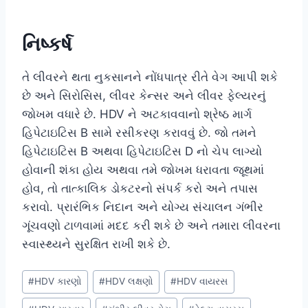
નિષ્કર્ષ
તે લીવરને થતા નુકસાનને નોંધપાત્ર રીતે વેગ આપી શકે
છે અને સિરોસિસ, લીવર કેન્સર અને લીવર ફેલ્યરનું
જોખમ વધારે છે. HDV ને અટકાવવાનો શ્રેષ્ઠ માર્ગ
હિપેટાઇટિસ B સામે રસીકરણ કરાવવું છે. જો તમને
હિપેટાઇટિસ B અથવા હિપેટાઇટિસ D નો ચેપ લાગ્યો
હોવાની શંકા હોય અથવા તમે જોખમ ધરાવતા જૂથમાં
હોવ, તો તાત્કાલિક ડોકટરનો સંપર્ક કરો અને તપાસ
કરાવો. પ્રારંભિક નિદાન અને યોગ્ય સંચાલન ગંભીર
ગૂંચવણો ટાળવામાં મદદ કરી શકે છે અને તમારા લીવરના
સ્વાસ્થ્યને સુરક્ષિત રાખી શકે છે.
Post
#
HDV કારણો
#
HDV લક્ષણો
#
HDV વાયરસ
Tags: