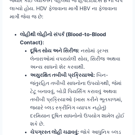
જ્યારે કોઈ વ્યક્તિને પહેલેથી જ હિપેટાઇટિસ B નો ચેપ
લાગ્યો હોય. HDV ફેલાવાના માર્ગો HBV ના ફેલાવાના
માર્ગો જેવા જ છે:
લોહીથી લોહીનો સંપર્ક (Blood-to-Blood
Contact):
દૂષિત સોય અને સિરીંજ:
નસોમાં ડ્રગ્સ
લેનારાઓમાં વપરાયેલી સોય, સિરીંજ અથવા
અન્ય સાધનો શેર કરવાથી.
અસુરક્ષિત તબીબી પ્રક્રિયાઓ:
બિન-
જંતુરહિત તબીબી સાધનોના ઉપયોગથી, જેમાં
ટેટૂ બનાવવું, બોડી પિયર્સિંગ કરાવવું અથવા
તબીબી પ્રક્રિયાઓ (ખાસ કરીને ભૂતકાળમાં,
જ્યારે બ્લડ સ્ક્રીનિંગ વ્યાપક નહોતું)
દરમિયાન દૂષિત સાધનોનો ઉપયોગ શામેલ હોઈ
શકે છે.
ચેપગ્રસ્ત લોહી ચઢાવવું:
જોકે આધુનિક બ્લડ