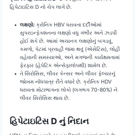
હિપેટાઇટિસ D નો ચેપ લાગે છે.
લક્ષણો:
ક્રોનિક HBV ધરાવતા દર્દીઓમાં
સુપરઇન્ફેક્શનના લક્ષણો વધુ ગંભીર અને ઝડપી
હોઈ શકે છે. આમાં અચાનક લક્ષણોનું બગડવું,
કમળો, પેટમાં પ્રવાહી જમા થવું (એસેટિસ), લોહી
વહેવાની સમસ્યાઓ, અને મગજની કાર્યક્ષમતામાં
ફેરફાર (હેપેટિક એન્સેફાલોપથી) શામેલ છે.
તે સિરોસિસ, લીવર કેન્સર અને લીવર ફેલ્યરનું
જોખમ નોંધપાત્ર રીતે વધારે છે. ક્રોનિક HDV
ધરાવતા મોટાભાગના લોકો (લગભગ 70-80%) ને
લીવર સિરોસિસ થાય છે.
હિપેટાઇટિસ D નું નિદાન