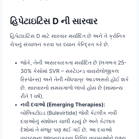
હિપેટાઇટિસ D ની સારવાર
હિપેટાઇટિસ D માટે સારવાર મર્યાદિત છે અને તે ક્રોનિક
ચેપનું સંચાલન કરવા પર ધ્યાન કેન્દ્રિત કરે છે.
જોકે, તેની અસરકારકતા મર્યાદિત છે (લગભગ 25-
30% કેસોમાં SVR – સસ્ટેઇન્ડ વાયરોલોજીકલ
રિસ્પોન્સ) અને તેની નોંધપાત્ર આડઅસરો હોઈ શકે
છે. સારવારનો સમયગાળો લાંબો હોય છે (સામાન્ય
રીતે 1 વર્ષ).
નવી દવાઓ (Emerging Therapies):
બોલિવર્ટાઇડ (Bulevirtide) જેવી કેટલીક નવી
દવાઓનું સંશોધન ચાલી રહ્યું છે અને કેટલાક
દેશોમાં તે મંજૂર પણ થઈ ગઈ છે. આ દવાઓ
વાયરસના જીવનચક્રના વિવિધ તબક્કાઓને લક્ષ્ય