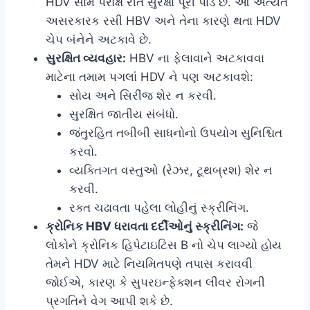
HDV સામે પરોક્ષ રીતે સુરક્ષા પૂરી પાડે છે. આ અત્યંત
અસરકારક રસી HBV અને તેના કારણે થતા HDV
ચેપ બંનેને અટકાવે છે.
સુરક્ષિત વ્યવહાર:
HBV ના ફેલાવાને અટકાવવા
માટેના તમામ પગલાં HDV ને પણ અટકાવશે:
સોય અને સિરીંજ શેર ન કરવી.
સુરક્ષિત જાતીય સંબંધો.
જંતુરહિત તબીબી સાધનોનો ઉપયોગ સુનિશ્ચિત
કરવો.
વ્યક્તિગત વસ્તુઓ (રેઝર, ટૂથબ્રશ) શેર ન
કરવી.
રક્ત ચઢાવતા પહેલા લોહીનું સ્ક્રીનિંગ.
ક્રોનિક HBV ધરાવતા દર્દીઓનું સ્ક્રીનિંગ:
જે
લોકોને ક્રોનિક હિપેટાઇટિસ B નો ચેપ લાગ્યો હોય
તેમને HDV માટે નિયમિતપણે તપાસ કરાવવી
જોઈએ, કારણ કે સુપરઇન્ફેક્શન લીવર રોગની
પ્રગતિને વેગ આપી શકે છે.