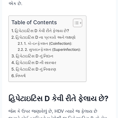
એક છે.
Table of Contents
હિપેટાઇટિસ D કેવી રીતે ફેલાય છે?
હિપેટાઇટિસ D ના પ્રકારો અને લક્ષણો
1. કો-ઇન્ફેક્શન (Coinfection):
2. સુપરઇન્ફેક્શન (Superinfection):
હિપેટાઇટિસ D નું નિદાન
હિપેટાઇટિસ D ની સારવાર
હિપેટાઇટિસ D નું નિવારણ
નિષ્કર્ષ
હિપેટાઇટિસ D કેવી રીતે ફેલાય છે?
જેમ કે ઉપર જણાવેલું છે, HDV ત્યારે જ ફેલાય છે