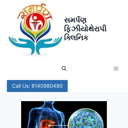
Skip
to
સમર્પણ
content
ફિઝીયોથેરાપી
ક્લિનિક
Call Us: 8140980480