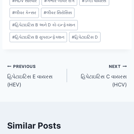
#
HDV સારવાર
#
ગંભીર લીવર રોગ
#
ડેલ્ટા વાયરસ
#
લીવર કેન્સર
#
લીવર સિરોસિસ
#
હિપેટાઇટિસ B અને D કો-ઇન્ફેક્શન
#
હિપેટાઇટિસ B સુપરઇન્ફેક્શન
#
હિપેટાઇટિસ D
Post
PREVIOUS
NEXT
હિપેટાઇટિસ E વાયરસ
હિપેટાઇટિસ C વાયરસ
navigation
(HEV)
(HCV)
Similar Posts