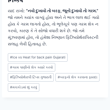
નિષ્કર્ષ
યાદ રાખો:
“નવો દુખાવો તો બરફ, જૂનો દુખાવો તો ગરમ.”
જો તમને ક્યાંક વાગ્યું હોય અને તે ભાગ લાલ થઈ ગયો
હોય કે ગરમ લાગતો હોય, તો ભૂલેચૂકે પણ ગરમ શેક ન
કરવો, કારણ કે તે સોજો વધારી શકે છે. જો તમે
મૂંઝવણમાં હોવ, તો હંમેશા નિષ્ણાત ફિઝિયોથેરાપિસ્ટની
સલાહ લેવી હિતાવહ છે.
Post
#
Ice vs Heat for back pain Gujarati
Tags:
#
ગરમ પાણીનો શેક ક્યારે કરવો
#
ફિઝિયોથેરાપી ટિપ્સ ગુજરાતી
#
બરફનો શેક કરવાના ફાયદા
#
મચકોડમાં શું કરવું