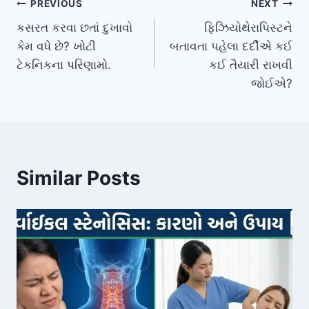
Post
PREVIOUS
NEXT
કસરત કરવા છતાં દુખાવો
ફિઝિયોથેરાપિસ્ટને
navigation
કેમ વધે છે? ખોટી
બતાવતા પહેલા દર્દીએ કઈ
ટેકનિકના પરિણામો.
કઈ તૈયારી રાખવી
જોઈએ?
Similar Posts