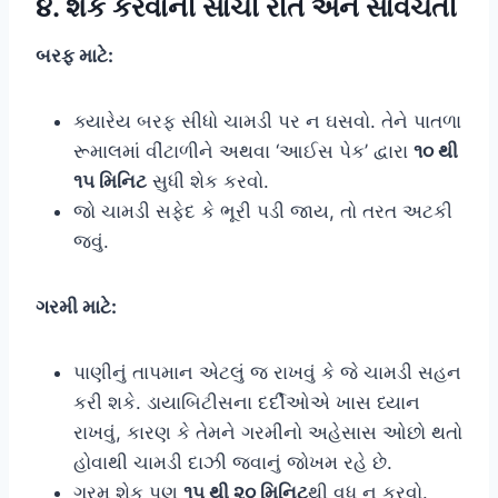
૪. શેક કરવાની સાચી રીત અને સાવચેતી
બરફ માટે:
ક્યારેય બરફ સીધો ચામડી પર ન ઘસવો. તેને પાતળા
રૂમાલમાં વીંટાળીને અથવા ‘આઈસ પેક’ દ્વારા
૧૦ થી
૧૫ મિનિટ
સુધી શેક કરવો.
જો ચામડી સફેદ કે ભૂરી પડી જાય, તો તરત અટકી
જવું.
ગરમી માટે:
પાણીનું તાપમાન એટલું જ રાખવું કે જે ચામડી સહન
કરી શકે. ડાયાબિટીસના દર્દીઓએ ખાસ ધ્યાન
રાખવું, કારણ કે તેમને ગરમીનો અહેસાસ ઓછો થતો
હોવાથી ચામડી દાઝી જવાનું જોખમ રહે છે.
ગરમ શેક પણ
૧૫ થી ૨૦ મિનિટ
થી વધુ ન કરવો.