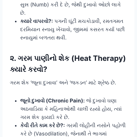
સુન્ન (Numb) કરી દે છે, જેથી દુખાવો ઓછો લાગે
છે.
ક્યારે વાપરવો?:
પગની ઘૂંટી મચકોડાવી, રમતગમત
દરમિયાન સ્નાયુ ખેંચાવો, જીમમાં કસરત કર્યા પછી
સ્નાયુમાં બળતરા થવી.
૨. ગરમ પાણીનો શેક (Heat Therapy)
ક્યારે કરવો?
ગરમ શેક ‘જૂના દુખાવા’ અને ‘જકડન’ માટે શ્રેષ્ઠ છે.
જૂનો દુખાવો (Chronic Pain):
જે દુખાવો ઘણા
અઠવાડિયા કે મહિનાઓથી ચાલી રહ્યો હોય, ત્યાં
ગરમ શેક ફાયદો કરે છે.
કેવી રીતે કામ કરે છે?:
ગરમી લોહીની નસોને પહોળી
કરે છે (Vasodilation), જેનાથી તે ભાગમાં