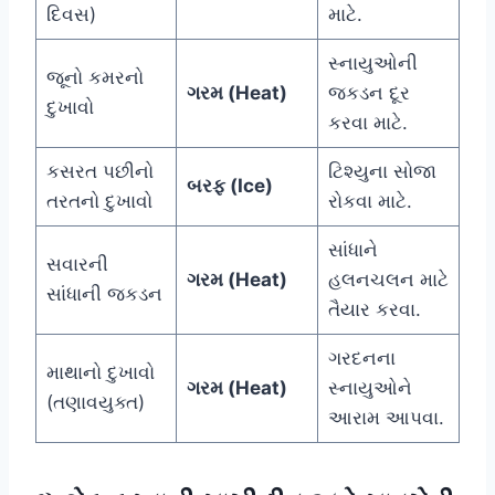
દિવસ)
માટે.
સ્નાયુઓની
જૂનો કમરનો
ગરમ (Heat)
જકડન દૂર
દુખાવો
કરવા માટે.
કસરત પછીનો
ટિશ્યુના સોજા
બરફ (Ice)
તરતનો દુખાવો
રોકવા માટે.
સાંધાને
સવારની
ગરમ (Heat)
હલનચલન માટે
સાંધાની જકડન
તૈયાર કરવા.
ગરદનના
માથાનો દુખાવો
ગરમ (Heat)
સ્નાયુઓને
(તણાવયુક્ત)
આરામ આપવા.