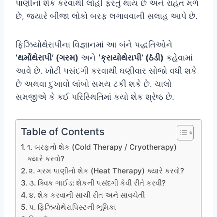
પાણીનો શેક કરવાથી લોહી ફરતું થાય છે અને રાહત મળે
છે, જ્યારે બીજા લોકો બરફ લગાવવાની સલાહ આપે છે.
ફિઝિયોથેરાપીના વિજ્ઞાનમાં આ બંને પદ્ધતિઓને
‘થર્મોથેરાપી’ (ગરમ)
અને
‘ક્રાયોથેરાપી’ (ઠંડી)
કહેવામાં
આવે છે. ખોટી પસંદગી કરવાથી ઘણીવાર સોજો વધી શકે
છે અથવા દુખાવો લાંબો સમય ટકી શકે છે. ચાલો
સમજીએ કે કઈ પરિસ્થિતિમાં કયો શેક શ્રેષ્ઠ છે.
Table of Contents
૧. બરફનો શેક (Cold Therapy / Cryotherapy)
ક્યારે કરવો?
૨. ગરમ પાણીનો શેક (Heat Therapy) ક્યારે કરવો?
૩. ક્વિક ગાઈડ: શેકની પસંદગી કેવી રીતે કરવી?
૪. શેક કરવાની સાચી રીત અને સાવચેતી
૫. ફિઝિયોથેરાપિસ્ટની ભૂમિકા