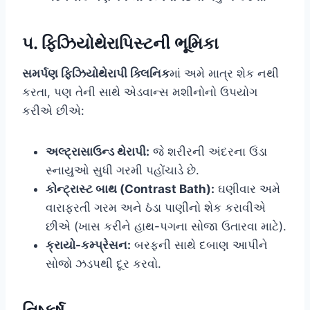
૫. ફિઝિયોથેરાપિસ્ટની ભૂમિકા
સમર્પણ ફિઝિયોથેરાપી ક્લિનિક
માં અમે માત્ર શેક નથી
કરતા, પણ તેની સાથે એડવાન્સ મશીનોનો ઉપયોગ
કરીએ છીએ:
અલ્ટ્રાસાઉન્ડ થેરાપી:
જે શરીરની અંદરના ઉંડા
સ્નાયુઓ સુધી ગરમી પહોંચાડે છે.
કોન્ટ્રાસ્ટ બાથ (Contrast Bath):
ઘણીવાર અમે
વારાફરતી ગરમ અને ઠંડા પાણીનો શેક કરાવીએ
છીએ (ખાસ કરીને હાથ-પગના સોજા ઉતારવા માટે).
ક્રાયો-કમ્પ્રેસન:
બરફની સાથે દબાણ આપીને
સોજો ઝડપથી દૂર કરવો.