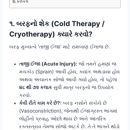
નિષ્કર્ષ
૧. બરફનો શેક (Cold Therapy /
Cryotherapy) ક્યારે કરવો?
બરફ મુખ્યત્વે ‘તાજી ઈજા’ માટે રામબાણ ઈલાજ છે.
તાજી ઈજા (Acute Injury):
જો તમને હમણાં જ
મચકોડ (Sprain) આવી હોય, ક્યાંક અથડાયા હોવ
અથવા અચાનક સોજો આવી ગયો હોય, તો પહેલા
૪૮ થી ૭૨ કલાક
સુધી માત્ર બરફનો જ ઉપયોગ
કરવો.
કેવી રીતે કામ કરે છે?:
બરફ નસોને સંકોચે છે
(Vasoconstriction), જેનાથી ઈજાગ્રસ્ત ભાગમાં
લોહીનો પ્રવાહ ઓછો થાય છે અને આંતરિક
રક્તસ્ત્રાવ તેમજ સોજો અટકે છે. તે તે ભાગને થોડો