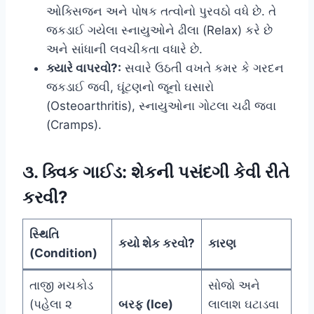
ઓક્સિજન અને પોષક તત્વોનો પુરવઠો વધે છે. તે
જકડાઈ ગયેલા સ્નાયુઓને ઢીલા (Relax) કરે છે
અને સાંધાની લવચીકતા વધારે છે.
ક્યારે વાપરવો?:
સવારે ઉઠતી વખતે કમર કે ગરદન
જકડાઈ જવી, ઘૂંટણનો જૂનો ઘસારો
(Osteoarthritis), સ્નાયુઓના ગોટલા ચઢી જવા
(Cramps).
૩. ક્વિક ગાઈડ: શેકની પસંદગી કેવી રીતે
કરવી?
સ્થિતિ
કયો શેક કરવો?
કારણ
(Condition)
તાજી મચકોડ
સોજો અને
(પહેલા ૨
બરફ (Ice)
લાલાશ ઘટાડવા