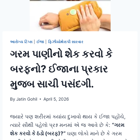
આરોગ્ય ટિપ્સ
|
ઈજા
|
ફિઝીયોથેરાપી સારવાર
ગરમ પાણીનો શેક કરવો કે
બરફનો? ઈજાના પ્રકાર
મુજબ સાચી પસંદગી.
By
Jatin Gohil
April 5, 2026
જ્યારે પણ શરીરમાં ક્યાંય દુખાવો થાય કે ઈજા પહોંચે,
ત્યારે સૌથી પહેલો પ્રશ્ન મનમાં એ જ આવે છે કે:
“ગરમ
શેક કરવો કે ઠંડો (બરફ)?”
ઘણા લોકો માને છે કે ગરમ