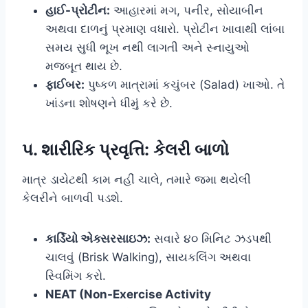
હાઈ-પ્રોટીન:
આહારમાં મગ, પનીર, સોયાબીન
અથવા દાળનું પ્રમાણ વધારો. પ્રોટીન ખાવાથી લાંબા
સમય સુધી ભૂખ નથી લાગતી અને સ્નાયુઓ
મજબૂત થાય છે.
ફાઈબર:
પુષ્કળ માત્રામાં કચુંબર (Salad) ખાઓ. તે
ખાંડના શોષણને ધીમું કરે છે.
૫. શારીરિક પ્રવૃત્તિ: કેલરી બાળો
માત્ર ડાયેટથી કામ નહીં ચાલે, તમારે જમા થયેલી
કેલરીને બાળવી પડશે.
કાર્ડિયો એક્સરસાઇઝ:
સવારે ૪૦ મિનિટ ઝડપથી
ચાલવું (Brisk Walking), સાયકલિંગ અથવા
સ્વિમિંગ કરો.
NEAT (Non-Exercise Activity