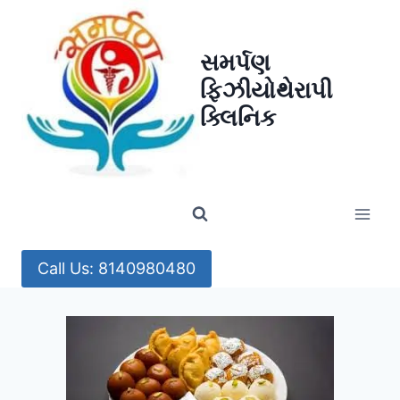
Skip
to
સમર્પણ
content
ફિઝીયોથેરાપી
ક્લિનિક
Call Us: 8140980480