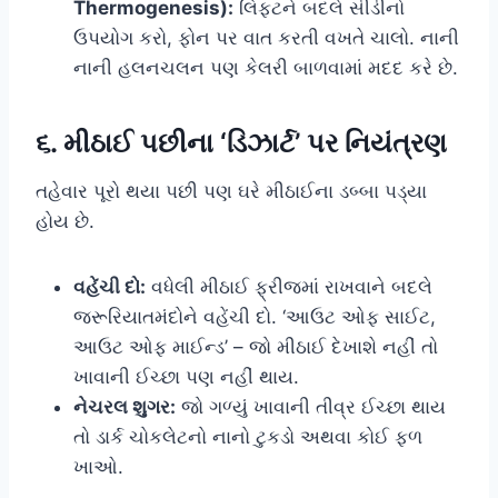
Thermogenesis):
લિફ્ટને બદલે સીડીનો
ઉપયોગ કરો, ફોન પર વાત કરતી વખતે ચાલો. નાની
નાની હલનચલન પણ કેલરી બાળવામાં મદદ કરે છે.
૬. મીઠાઈ પછીના ‘ડિઝાર્ટ’ પર નિયંત્રણ
તહેવાર પૂરો થયા પછી પણ ઘરે મીઠાઈના ડબ્બા પડ્યા
હોય છે.
વહેંચી દો:
વધેલી મીઠાઈ ફ્રીજમાં રાખવાને બદલે
જરૂરિયાતમંદોને વહેંચી દો. ‘આઉટ ઓફ સાઈટ,
આઉટ ઓફ માઈન્ડ’ – જો મીઠાઈ દેખાશે નહીં તો
ખાવાની ઈચ્છા પણ નહીં થાય.
નેચરલ શુગર:
જો ગળ્યું ખાવાની તીવ્ર ઈચ્છા થાય
તો ડાર્ક ચોકલેટનો નાનો ટુકડો અથવા કોઈ ફળ
ખાઓ.