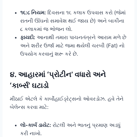
૧૬:૮ નિયમ:
દિવસના ૧૬ કલાક ઉપવાસ કરો (જેમાં
રાતની ઊંઘનો સમાવેશ થઈ જાય છે) અને બાકીના
૮ કલાકમાં જ ભોજન લો.
ફાયદો:
આનાથી તમારા પાચનતંત્રને આરામ મળે છે
અને શરીર ઉર્જા માટે જમા થયેલી ચરબી (Fat) નો
ઉપયોગ કરવાનું શરૂ કરે છે.
૪. આહારમાં ‘પ્રોટીન’ વધારો અને
‘કાર્બ્સ’ ઘટાડો
મીઠાઈ એટલે કે કાર્બોહાઈડ્રેટ્સનો ઓવરડોઝ. હવે તેને
બેલેન્સ કરવા માટે:
લો-કાર્બ ડાયેટ:
રોટલી અને ભાતનું પ્રમાણ અડધું
કરી નાખો.