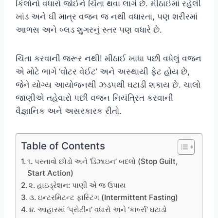
કિલોનો વધારો જોઈને ચિંતા થવા લાગે છે. મીઠાઈમાં રહેલી
ખાંડ અને ઘી માત્ર વજન જ નથી વધારતા, પણ શરીરમાં
આળસ અને બ્લડ શુગરનું સ્તર પણ વધારે છે.
ચિંતા કરવાની જરૂર નથી! મીઠાઈ ખાધા પછી વધેલું વજન
એ મોટે ભાગે ‘વોટર વેઈટ’ અને અસ્થાયી ફેટ હોય છે,
જેને યોગ્ય આયોજનથી ઝડપથી ઘટાડી શકાય છે. ચાલો
જાણીએ તહેવારો પછી વજન નિયંત્રિત કરવાની
વૈજ્ઞાનિક અને અસરકારક રીતો.
Table of Contents
૧. પસ્તાવો છોડો અને ‘ડિઝાઇન’ બદલો (Stop Guilt,
Start Action)
૨. હાઇડ્રેશન: પાણી એ જ ઉપાય
૩. ઇન્ટરમિટન્ટ ફાસ્ટિંગ (Intermittent Fasting)
૪. આહારમાં ‘પ્રોટીન’ વધારો અને ‘કાર્બ્સ’ ઘટાડો