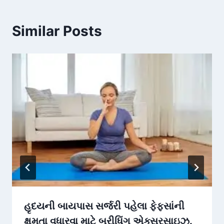
Similar Posts
હૃદયની બાયપાસ સર્જરી પહેલા ફેફસાંની
ક્ષમતા વધારવા માટે બ્રીધિંગ એક્સરસાઇઝ.