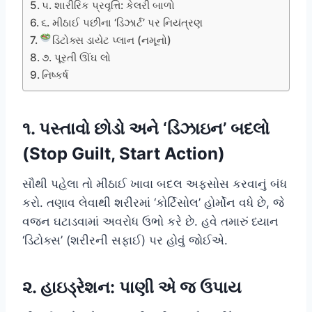
૫. શારીરિક પ્રવૃત્તિ: કેલરી બાળો
૬. મીઠાઈ પછીના ‘ડિઝાર્ટ’ પર નિયંત્રણ
ડિટોક્સ ડાયેટ પ્લાન (નમૂનો)
૭. પૂરતી ઊંઘ લો
નિષ્કર્ષ
૧. પસ્તાવો છોડો અને ‘ડિઝાઇન’ બદલો
(Stop Guilt, Start Action)
સૌથી પહેલા તો મીઠાઈ ખાવા બદલ અફસોસ કરવાનું બંધ
કરો. તણાવ લેવાથી શરીરમાં ‘કોર્ટિસોલ’ હોર્મોન વધે છે, જે
વજન ઘટાડવામાં અવરોધ ઉભો કરે છે. હવે તમારું ધ્યાન
‘ડિટોક્સ’ (શરીરની સફાઈ) પર હોવું જોઈએ.
૨. હાઇડ્રેશન: પાણી એ જ ઉપાય