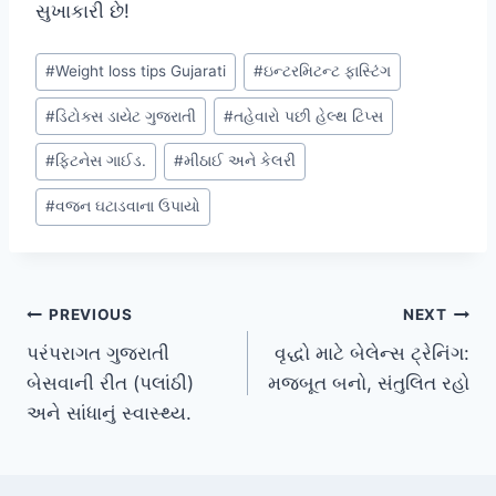
સુખાકારી છે!
Post
#
Weight loss tips Gujarati
#
ઇન્ટરમિટન્ટ ફાસ્ટિંગ
Tags:
#
ડિટોક્સ ડાયેટ ગુજરાતી
#
તહેવારો પછી હેલ્થ ટિપ્સ
#
ફિટનેસ ગાઈડ.
#
મીઠાઈ અને કેલરી
#
વજન ઘટાડવાના ઉપાયો
Post
PREVIOUS
NEXT
પરંપરાગત ગુજરાતી
વૃદ્ધો માટે બેલેન્સ ટ્રેનિંગ:
navigation
બેસવાની રીત (પલાંઠી)
મજબૂત બનો, સંતુલિત રહો
અને સાંધાનું સ્વાસ્થ્ય.