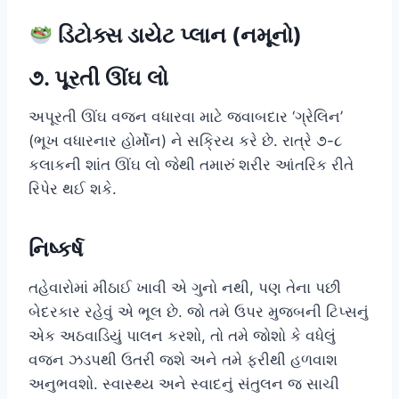
ડિટોક્સ ડાયેટ પ્લાન (નમૂનો)
૭. પૂરતી ઊંઘ લો
અપૂરતી ઊંઘ વજન વધારવા માટે જવાબદાર ‘ગ્રેલિન’
(ભૂખ વધારનાર હોર્મોન) ને સક્રિય કરે છે. રાત્રે ૭-૮
કલાકની શાંત ઊંઘ લો જેથી તમારું શરીર આંતરિક રીતે
રિપેર થઈ શકે.
નિષ્કર્ષ
તહેવારોમાં મીઠાઈ ખાવી એ ગુનો નથી, પણ તેના પછી
બેદરકાર રહેવું એ ભૂલ છે. જો તમે ઉપર મુજબની ટિપ્સનું
એક અઠવાડિયું પાલન કરશો, તો તમે જોશો કે વધેલું
વજન ઝડપથી ઉતરી જશે અને તમે ફરીથી હળવાશ
અનુભવશો. સ્વાસ્થ્ય અને સ્વાદનું સંતુલન જ સાચી