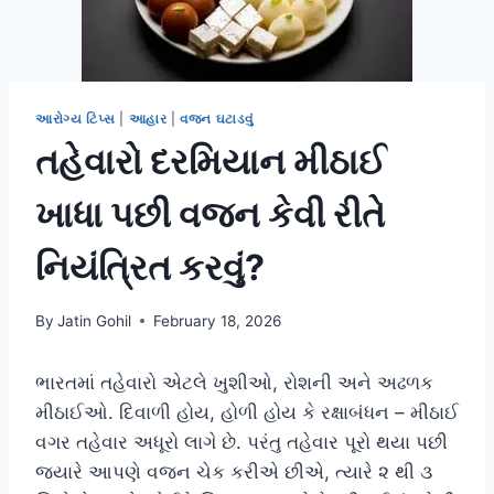
આરોગ્ય ટિપ્સ
|
આહાર
|
વજન ઘટાડવું
તહેવારો દરમિયાન મીઠાઈ
ખાધા પછી વજન કેવી રીતે
નિયંત્રિત કરવું?
By
Jatin Gohil
February 18, 2026
ભારતમાં તહેવારો એટલે ખુશીઓ, રોશની અને અઢળક
મીઠાઈઓ. દિવાળી હોય, હોળી હોય કે રક્ષાબંધન – મીઠાઈ
વગર તહેવાર અધૂરો લાગે છે. પરંતુ તહેવાર પૂરો થયા પછી
જ્યારે આપણે વજન ચેક કરીએ છીએ, ત્યારે ૨ થી ૩