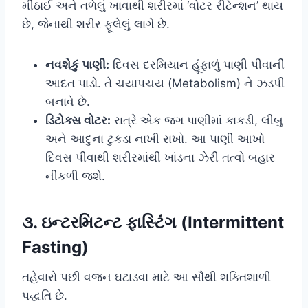
મીઠાઈ અને તળેલું ખાવાથી શરીરમાં ‘વોટર રીટેન્શન’ થાય
છે, જેનાથી શરીર ફૂલેલું લાગે છે.
નવશેકું પાણી:
દિવસ દરમિયાન હૂંફાળું પાણી પીવાની
આદત પાડો. તે ચયાપચય (Metabolism) ને ઝડપી
બનાવે છે.
ડિટોક્સ વોટર:
રાત્રે એક જગ પાણીમાં કાકડી, લીંબુ
અને આદુના ટુકડા નાખી રાખો. આ પાણી આખો
દિવસ પીવાથી શરીરમાંથી ખાંડના ઝેરી તત્વો બહાર
નીકળી જશે.
૩. ઇન્ટરમિટન્ટ ફાસ્ટિંગ (Intermittent
Fasting)
તહેવારો પછી વજન ઘટાડવા માટે આ સૌથી શક્તિશાળી
પદ્ધતિ છે.