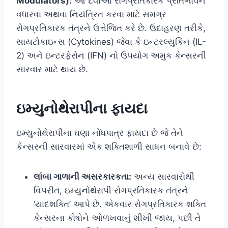
Modulators):
આ દવાઓ રોગપ્રતિકારક પ્રતિભાવને
વધારવા અથવા નિયંત્રિત કરવા માટે સમગ્ર
રોગપ્રતિકારક તંત્રને ઉત્તેજિત કરે છે. ઉદાહરણ તરીકે,
સાયટોકાઇન્સ (Cytokines) જેવા કે ઇન્ટરલ્યુકિન (IL-
2) અને ઇન્ટરફેરોન (IFN) નો ઉપયોગ અમુક કેન્સરની
સારવાર માટે થાય છે.
ઇમ્યુનોથેરાપીના ફાયદા
ઇમ્યુનોથેરાપીના ઘણા નોંધપાત્ર ફાયદા છે જે તેને
કેન્સરની સારવારમાં એક શક્તિશાળી સાધન બનાવે છે:
લાંબા ગાળાની અસરકારકતા:
અન્ય સારવારોથી
વિપરીત, ઇમ્યુનોથેરાપી રોગપ્રતિકારક તંત્રને
‘યાદશક્તિ’ આપે છે. એકવાર રોગપ્રતિકારક શક્તિ
કેન્સરના કોષોને ઓળખવાનું શીખી જાય, પછી તે