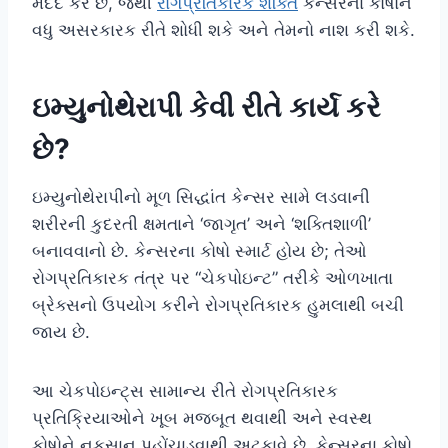
મદદ કરે છે, જેથી
રોગપ્રતિકારક શક્તિ
કેન્સરના કોષોને
વધુ અસરકારક રીતે શોધી શકે અને તેમનો નાશ કરી શકે.
ઇમ્યુનોથેરાપી કેવી રીતે કાર્ય કરે
છે?
ઇમ્યુનોથેરાપીનો મૂળ સિદ્ધાંત કેન્સર સામે લડવાની
શરીરની કુદરતી ક્ષમતાને ‘જાગૃત’ અને ‘શક્તિશાળી’
બનાવવાનો છે. કેન્સરના કોષો સ્માર્ટ હોય છે; તેઓ
રોગપ્રતિકારક તંત્ર પર “ચેકપોઇન્ટ” તરીકે ઓળખાતા
બ્રેક્સનો ઉપયોગ કરીને રોગપ્રતિકારક હુમલાથી બચી
જાય છે.
આ ચેકપોઇન્ટ્સ સામાન્ય રીતે રોગપ્રતિકારક
પ્રતિક્રિયાઓને ખૂબ મજબૂત થવાથી અને સ્વસ્થ
કોષોને નુકસાન પહોંચાડવાથી અટકાવે છે. કેન્સરના કોષો