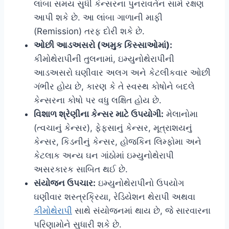
લાંબા સમય સુધી કેન્સરના પુનરાવર્તન સામે રક્ષણ
આપી શકે છે. આ લાંબા ગાળાની માફી
(Remission) તરફ દોરી શકે છે.
ઓછી આડઅસરો (અમુક કિસ્સાઓમાં):
કીમોથેરાપીની તુલનામાં, ઇમ્યુનોથેરાપીની
આડઅસરો ઘણીવાર અલગ અને કેટલીકવાર ઓછી
ગંભીર હોય છે, કારણ કે તે સ્વસ્થ કોષોને બદલે
કેન્સરના કોષો પર વધુ લક્ષિત હોય છે.
વિશાળ શ્રેણીના કેન્સર માટે ઉપયોગી:
મેલાનોમા
(ત્વચાનું કેન્સર), ફેફસાનું કેન્સર, મૂત્રાશયનું
કેન્સર, કિડનીનું કેન્સર, હોજકિન લિમ્ફોમા અને
કેટલાક અન્ય ઘન ગાંઠોમાં ઇમ્યુનોથેરાપી
અસરકારક સાબિત થઈ છે.
સંયોજન ઉપચાર:
ઇમ્યુનોથેરાપીનો ઉપયોગ
ઘણીવાર શસ્ત્રક્રિયા, રેડિયેશન થેરાપી અથવા
કીમોથેરાપી
સાથે સંયોજનમાં થાય છે, જે સારવારના
પરિણામોને સુધારી શકે છે.