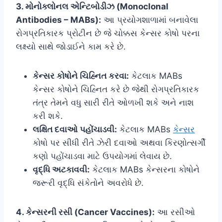
3. મોનોક્લોનલ એન્ટિબોડીઝ (Monoclonal
Antibodies – MABs):
આ પ્રયોગશાળામાં બનાવેલા
રોગપ્રતિકારક પ્રોટીન છે જે ચોક્કસ કેન્સર કોષો પરના
લક્ષ્યો સાથે જોડાઈને કામ કરે છે.
કેન્સર કોષોને ચિહ્નિત કરવા:
કેટલાક MABs
કેન્સર કોષોને ચિહ્નિત કરે છે જેથી રોગપ્રતિકારક
તંત્ર તેમને વધુ સારી રીતે ઓળખી શકે અને નાશ
કરી શકે.
લક્ષિત દવાઓ પહોંચાડવી:
કેટલાક MABs
કેન્સર
કોષો પર સીધી રીતે ઝેરી દવાઓ અથવા કિરણોત્સર્ગી
કણો પહોંચાડવા માટે ઉપયોગમાં લેવાય છે.
વૃદ્ધિ અટકાવવી:
કેટલાક MABs કેન્સરના કોષોને
જરૂરી વૃદ્ધિ સંકેતોને અવરોધે છે.
4. કેન્સરની રસી (Cancer Vaccines):
આ રસીઓ