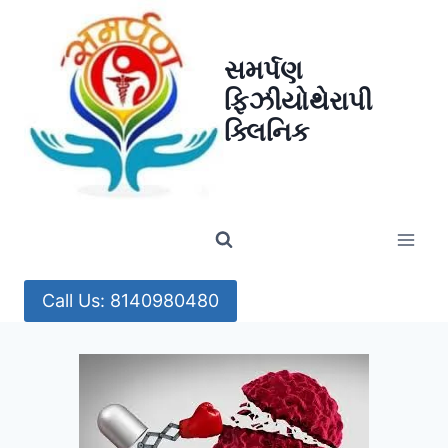
Skip
to
સમર્પણ
content
ફિઝીયોથેરાપી
ક્લિનિક
Call Us: 8140980480