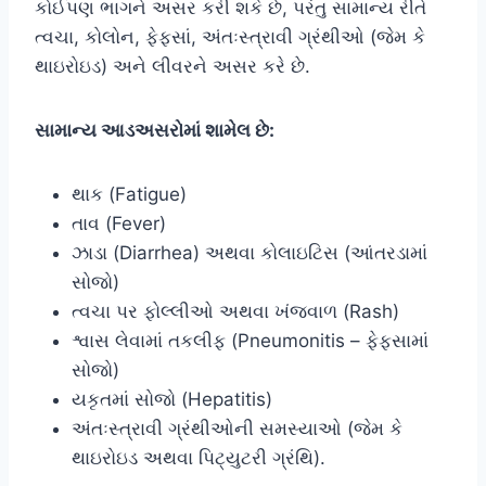
કોઈપણ ભાગને અસર કરી શકે છે, પરંતુ સામાન્ય રીતે
ત્વચા, કોલોન, ફેફસાં, અંતઃસ્ત્રાવી ગ્રંથીઓ (જેમ કે
થાઇરોઇડ) અને લીવરને અસર કરે છે.
સામાન્ય આડઅસરોમાં શામેલ છે:
થાક (Fatigue)
તાવ (Fever)
ઝાડા (Diarrhea) અથવા કોલાઇટિસ (આંતરડામાં
સોજો)
ત્વચા પર ફોલ્લીઓ અથવા ખંજવાળ (Rash)
શ્વાસ લેવામાં તકલીફ (Pneumonitis – ફેફસામાં
સોજો)
યકૃતમાં સોજો (Hepatitis)
અંતઃસ્ત્રાવી ગ્રંથીઓની સમસ્યાઓ (જેમ કે
થાઇરોઇડ અથવા પિટ્યુટરી ગ્રંથિ).