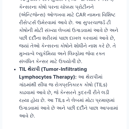
કેન્સરના કોષો પરના ચોક્કસ પ્રોટીનને
(એન્ટિજેન્સ) ઓળખવા માટે CAR નામના વિશિષ્ટ
રીસેપ્ટર્સ ઉમેરવામાં આવે છે. આ સુપરચાર્જ્ડ ટી
કોષોની મોટી સંખ્યા લેબમાં ઉગાડવામાં આવે છે અને
પછી દર્દીના શરીરમાં પાછા દાખલ કરવામાં આવે છે,
જ્યાં તેઓ કેન્સરના કોષોને શોધીને નાશ કરે છે. તે
મુખ્યત્વે લ્યુકેમિયા અને લિમ્ફોમા જેવા રક્ત
સંબંધિત કેન્સર માટે ઉપયોગી છે.
TIL થેરાપી (Tumor-Infiltrating
Lymphocytes Therapy):
આ થેરાપીમાં
ગાંઠમાંથી સીધા જ રોગપ્રતિકારક કોષો (TILs)
કાઢવામાં આવે છે, જે કેન્સરને કુદરતી રીતે લડી
રહ્યા હોય છે. આ TILs ને લેબમાં મોટા પ્રમાણમાં
ઉગાડવામાં આવે છે અને પછી દર્દીને પાછા આપવામાં
આવે છે.