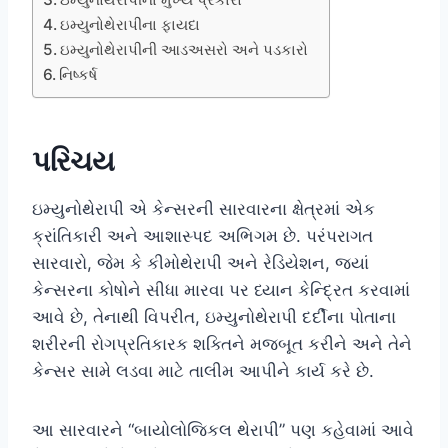
ઇમ્યુનોથેરાપીના ફાયદા
ઇમ્યુનોથેરાપીની આડઅસરો અને પડકારો
નિષ્કર્ષ
પરિચય
ઇમ્યુનોથેરાપી એ કેન્સરની સારવારના ક્ષેત્રમાં એક
ક્રાંતિકારી અને આશાસ્પદ અભિગમ છે. પરંપરાગત
સારવારો, જેમ કે કીમોથેરાપી અને રેડિયેશન, જ્યાં
કેન્સરના કોષોને સીધા મારવા પર ધ્યાન કેન્દ્રિત કરવામાં
આવે છે, તેનાથી વિપરીત, ઇમ્યુનોથેરાપી દર્દીના પોતાના
શરીરની રોગપ્રતિકારક શક્તિને મજબૂત કરીને અને તેને
કેન્સર સામે લડવા માટે તાલીમ આપીને કાર્ય કરે છે.
આ સારવારને “બાયોલોજિકલ થેરાપી” પણ કહેવામાં આવે