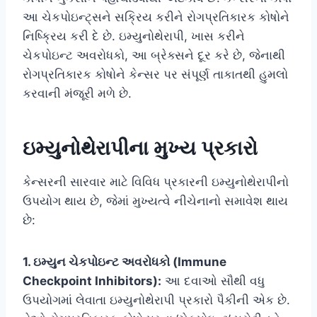
આ ચેકપોઇન્ટ્સને સક્રિય કરીને રોગપ્રતિકારક કોષોને
નિષ્ક્રિય કરી દે છે. ઇમ્યુનોથેરાપી, ખાસ કરીને
ચેકપોઇન્ટ અવરોધકો, આ બ્રેક્સને દૂર કરે છે, જેનાથી
રોગપ્રતિકારક કોષોને કેન્સર પર સંપૂર્ણ તાકાતથી હુમલો
કરવાની મંજૂરી મળે છે.
ઇમ્યુનોથેરાપીના મુખ્ય પ્રકારો
કેન્સરની સારવાર માટે વિવિધ પ્રકારની ઇમ્યુનોથેરાપીનો
ઉપયોગ થાય છે, જેમાં મુખ્યત્વે નીચેનાનો સમાવેશ થાય
છે:
1. ઇમ્યુન ચેકપોઇન્ટ અવરોધકો (Immune
Checkpoint Inhibitors):
આ દવાઓ સૌથી વધુ
ઉપયોગમાં લેવાતા ઇમ્યુનોથેરાપી પ્રકારો પૈકીની એક છે.