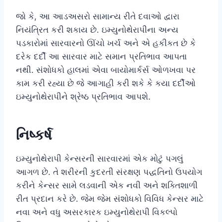
જો કે, આ આડઅસરો સામાન્ય રીતે દવાઓ દ્વારા
નિયંત્રિત કરી શકાય છે. ઇમ્યુનોથેરાપીના અન્ય
પડકારોમાં સારવારનો ઊંચો ખર્ચ અને એ હકીકત છે કે
દરેક દર્દી આ સારવાર માટે સમાન પ્રતિભાવ આપતા
નથી. સંશોધકો હાલમાં એવા બાયોમાર્કર્સ ઓળખવા પર
કામ કરી રહ્યા છે જે આગાહી કરી શકે કે કયા દર્દીઓ
ઇમ્યુનોથેરાપીને શ્રેષ્ઠ પ્રતિભાવ આપશે.
નિષ્કર્ષ
ઇમ્યુનોથેરાપી કેન્સરની સારવારમાં એક મોટું પગલું
આગળ છે. તે શરીરની કુદરતી સંરક્ષણ પદ્ધતિનો ઉપયોગ
કરીને કેન્સર સામે લડવાની એક નવી અને શક્તિશાળી
રીત પ્રદાન કરે છે. જેમ જેમ સંશોધકો વિવિધ કેન્સર માટે
નવા અને વધુ અસરકારક ઇમ્યુનોથેરાપી વિકલ્પો