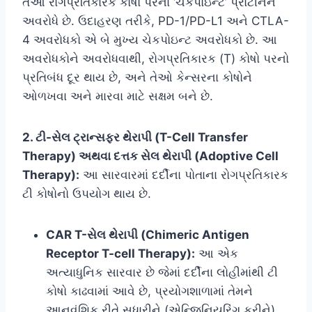
તેઓ રોગપ્રતિકારક કોષો પરના ‘ચેકપોઇન્ટ’ પ્રોટીનને
અવરોધે છે. ઉદાહરણ તરીકે, PD-1/PD-L1 અને CTLA-
4 અવરોધકો એ બે મુખ્ય ચેકપોઇન્ટ અવરોધકો છે. આ
અવરોધકોને અવરોધવાથી, રોગપ્રતિકારક (T) કોષો પરનો
પ્રતિબંધ દૂર થાય છે, અને તેઓ કેન્સરના કોષોને
ઓળખવા અને મારવા માટે સક્ષમ બને છે.
2. ટી-સેલ ટ્રાન્સફર થેરાપી (T-Cell Transfer
Therapy) અથવા દત્તક સેલ થેરાપી (Adoptive Cell
Therapy):
આ સારવારમાં દર્દીના પોતાના રોગપ્રતિકારક
ટી કોષોનો ઉપયોગ થાય છે.
CAR T-સેલ થેરાપી (Chimeric Antigen
Receptor T-cell Therapy):
આ એક
અત્યાધુનિક સારવાર છે જેમાં દર્દીના લોહીમાંથી ટી
કોષો કાઢવામાં આવે છે, પ્રયોગશાળામાં તેમને
આનુવંશિક રીતે સુધારીને (એન્જિનિયરિંગ કરીને)