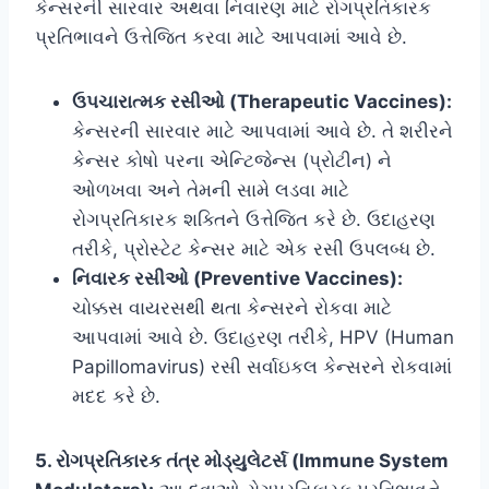
કેન્સરની સારવાર અથવા નિવારણ માટે રોગપ્રતિકારક
પ્રતિભાવને ઉત્તેજિત કરવા માટે આપવામાં આવે છે.
ઉપચારાત્મક રસીઓ (Therapeutic Vaccines):
કેન્સરની સારવાર માટે આપવામાં આવે છે. તે શરીરને
કેન્સર કોષો પરના એન્ટિજેન્સ (પ્રોટીન) ને
ઓળખવા અને તેમની સામે લડવા માટે
રોગપ્રતિકારક શક્તિને ઉત્તેજિત કરે છે. ઉદાહરણ
તરીકે, પ્રોસ્ટેટ કેન્સર માટે એક રસી ઉપલબ્ધ છે.
નિવારક રસીઓ (Preventive Vaccines):
ચોક્કસ વાયરસથી થતા કેન્સરને રોકવા માટે
આપવામાં આવે છે. ઉદાહરણ તરીકે, HPV (Human
Papillomavirus) રસી સર્વાઇકલ કેન્સરને રોકવામાં
મદદ કરે છે.
5. રોગપ્રતિકારક તંત્ર મોડ્યુલેટર્સ (Immune System