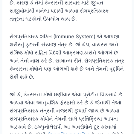
છે, કારણ કે તેમાં કેન્સરની સારવાર માટે જીવંત
સજીવોમાંથી બનેલા પદાર્થો અથવા રોગપ્રતિકારક
તંત્રના ઘટકોનો ઉપયોગ થાય છે.
રોગપ્રતિકારક શક્તિ (Immune System) એ આપણા
શરીરનું કુદરતી સંરક્ષણ તંત્ર છે, જે ચેપ, વાયરસ અને
રોગિષ્ઠ કોષો સહિત વિદેશી આક્રમણકારોને ઓળખે છે
અને તેનો નાશ કરે છે. સામાન્ય રીતે, રોગપ્રતિકારક તંત્ર
કેન્સરના કોષોને પણ ઓળખી શકે છે અને તેમની વૃદ્ધિને
રોકી શકે છે.
જો કે, કેન્સરના કોષો ઘણીવાર એવા પ્રોટીન વિકસાવે છે
અથવા એવા આનુવંશિક ફેરફારો કરે છે કે જેનાથી તેઓ
રોગપ્રતિકારક તંત્રની નજરથી છુપાઈ જાય છે અથવા
રોગપ્રતિકારક કોષોને તેમની સામે પ્રતિક્રિયા આપતા
અટકાવે છે. ઇમ્યુનોથેરાપી આ અવરોધોને દૂર કરવામાં