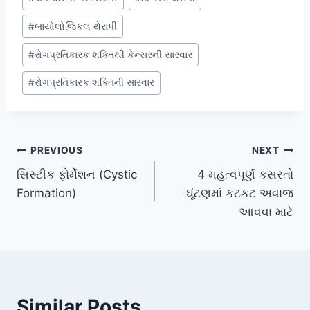
#
બાયોલોજિકલ થેરાપી
#
રોગપ્રતિકારક શક્તિથી કેન્સરની સારવાર
#
રોગપ્રતિકારક શક્તિની સારવાર
Post
PREVIOUS
NEXT
સિસ્ટીક ફોર્મેશન (Cystic
4 મહત્વપૂર્ણ કસરતો
navigation
Formation)
ઘૂંટણમાં કટકટ અવાજ
આવવા માટે
Similar Posts