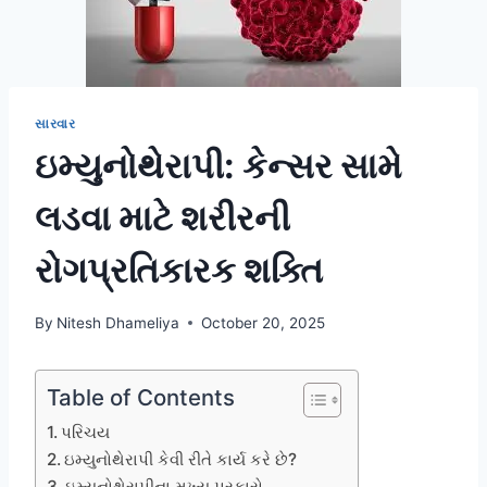
સારવાર
ઇમ્યુનોથેરાપી: કેન્સર સામે
લડવા માટે શરીરની
રોગપ્રતિકારક શક્તિ
By
Nitesh Dhameliya
October 20, 2025
Table of Contents
પરિચય
ઇમ્યુનોથેરાપી કેવી રીતે કાર્ય કરે છે?
ઇમ્યુનોથેરાપીના મુખ્ય પ્રકારો