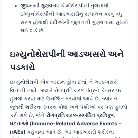
જીવનની ગુણવત્તા:
કીમોથેરાપીની તુલનામાં,
ઇમ્યુનોથેરાપીની આડઅસરોનું સંચાલન કરવું વધુ
સરળ હોવાથી દર્દીઓની જીવનની ગુણવત્તામાં સુધારો
થઈ શકે છે.
ઇમ્યુનોથેરાપીની આડઅસરો અને
પડકારો
ઇમ્યુનોથેરાપી એક વરદાન હોવા છતાં, તે આડઅસરો
વિનાની નથી. જ્યારે રોગપ્રતિકારક તંત્રને કેન્સર પર
હુમલો કરવા માટે ઉત્તેજિત કરવામાં આવે છે, ત્યારે તે
ભૂલથી શરીરના સ્વસ્થ કોષો અને પેશીઓ પર પણ હુમલો
કરી શકે છે, જેને
રોગપ્રતિકારક-સંબંધિત પ્રતિકૂળ
ઘટનાઓ (Immune-Related Adverse Events –
irAEs)
કહેવામાં આવે છે. આ આડઅસરો શરીરના