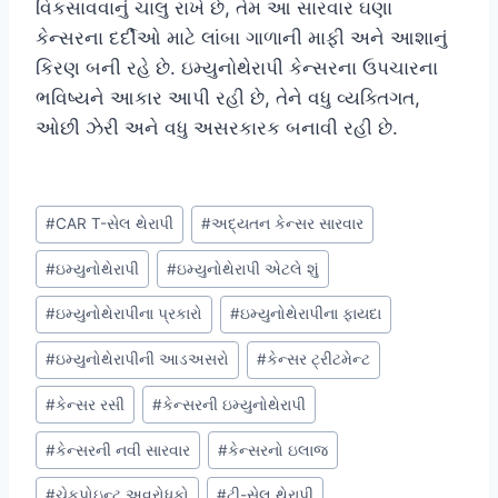
વિકસાવવાનું ચાલુ રાખે છે, તેમ આ સારવાર ઘણા
કેન્સરના દર્દીઓ માટે લાંબા ગાળાની માફી અને આશાનું
કિરણ બની રહે છે. ઇમ્યુનોથેરાપી કેન્સરના ઉપચારના
ભવિષ્યને આકાર આપી રહી છે, તેને વધુ વ્યક્તિગત,
ઓછી ઝેરી અને વધુ અસરકારક બનાવી રહી છે.
Post
#
CAR T-સેલ થેરાપી
#
અદ્યતન કેન્સર સારવાર
Tags:
#
ઇમ્યુનોથેરાપી
#
ઇમ્યુનોથેરાપી એટલે શું
#
ઇમ્યુનોથેરાપીના પ્રકારો
#
ઇમ્યુનોથેરાપીના ફાયદા
#
ઇમ્યુનોથેરાપીની આડઅસરો
#
કેન્સર ટ્રીટમેન્ટ
#
કેન્સર રસી
#
કેન્સરની ઇમ્યુનોથેરાપી
#
કેન્સરની નવી સારવાર
#
કેન્સરનો ઇલાજ
#
ચેકપોઇન્ટ અવરોધકો
#
ટી-સેલ થેરાપી