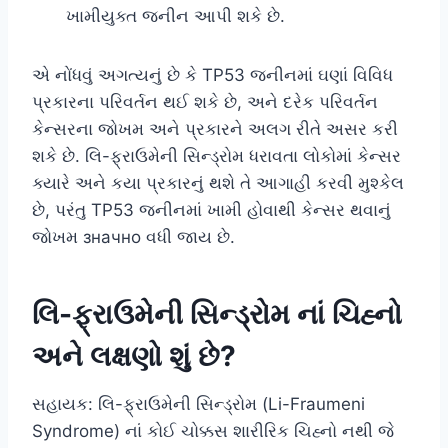
ખામીયુક્ત જનીન આપી શકે છે.
એ નોંધવું અગત્યનું છે કે TP53 જનીનમાં ઘણાં વિવિધ
પ્રકારના પરિવર્તન થઈ શકે છે, અને દરેક પરિવર્તન
કેન્સરના જોખમ અને પ્રકારને અલગ રીતે અસર કરી
શકે છે. લિ-ફ્રાઉમેની સિન્ડ્રોમ ધરાવતા લોકોમાં કેન્સર
ક્યારે અને કયા પ્રકારનું થશે તે આગાહી કરવી મુશ્કેલ
છે, પરંતુ TP53 જનીનમાં ખામી હોવાથી કેન્સર થવાનું
જોખમ значно વધી જાય છે.
લિ-ફ્રાઉમેની સિન્ડ્રોમ નાં ચિહ્નો
અને લક્ષણો શું છે?
સહાયક: લિ-ફ્રાઉમેની સિન્ડ્રોમ (Li-Fraumeni
Syndrome) નાં કોઈ ચોક્કસ શારીરિક ચિહ્નો નથી જે