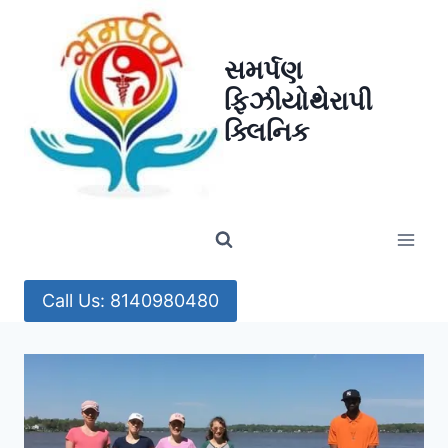
Skip
to
સમર્પણ
content
ફિઝીયોથેરાપી
ક્લિનિક
Call Us: 8140980480