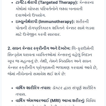
ટાર્ગેટેડ થેરાપી (Targeted Therapy):
કેન્સરના
કોષોમાં ચોક્કસ પરિવર્તનોને લક્ષ્ય બનાવતી
દવાઓનો ઉપયોગ.
ઇમ્યુનોથેરાપી (Immunotherapy):
શરીરની
પોતાની રોગપ્રતિકારક શક્તિને કેન્સર સામે લડવા
માટે ઉત્તેજીત કરતી સારવાર.
2. સઘન કેન્સર સ્ક્રીનીંગ અને દેખરેખ:
લિ-ફ્રાઉમેની
સિન્ડ્રોમ ધરાવતા વ્યક્તિઓમાં કેન્સરનું વહેલું નિદાન
ખૂબ જ મહત્વનું છે. તેથી, તેમને નિયમિત અને સઘન
કેન્સર સ્ક્રીનીંગ પ્રોગ્રામની ભલામણ કરવામાં આવે છે,
જેમાં નીચેનાનો સમાવેશ થઈ શકે છે:
વાર્ષિક શારીરિક તપાસ:
ડૉક્ટર દ્વારા સંપૂર્ણ શારીરિક
તપાસ.
વાર્ષિક એમઆરઆઈ (MRI) આખા શરીરનું:
વિવિધ