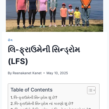
રોગ
લિ-ફ્રાઉમેની સિન્ડ્રોમ
(LFS)
By
Reenakanet Kanet
May 10, 2025
Table of Contents
લિ-ફ્રાઉમેની સિન્ડ્રોમ શું છે?
લિ-ફ્રાઉમેની સિન્ડ્રોમ નાં કારણો શું છે?