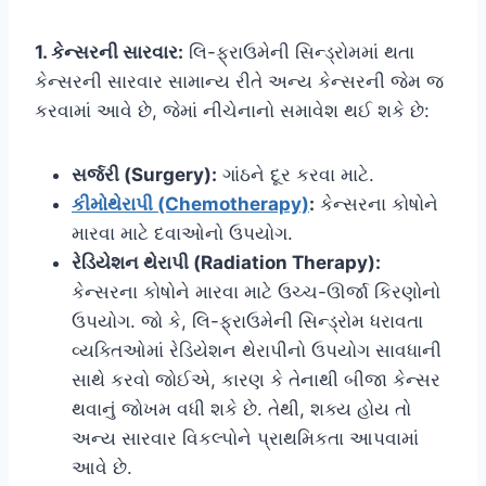
1. કેન્સરની સારવાર:
લિ-ફ્રાઉમેની સિન્ડ્રોમમાં થતા
કેન્સરની સારવાર સામાન્ય રીતે અન્ય કેન્સરની જેમ જ
કરવામાં આવે છે, જેમાં નીચેનાનો સમાવેશ થઈ શકે છે:
સર્જરી (Surgery):
ગાંઠને દૂર કરવા માટે.
કીમોથેરાપી (Chemotherapy)
:
કેન્સરના કોષોને
મારવા માટે દવાઓનો ઉપયોગ.
રેડિયેશન થેરાપી (Radiation Therapy):
કેન્સરના કોષોને મારવા માટે ઉચ્ચ-ઊર્જા કિરણોનો
ઉપયોગ. જો કે, લિ-ફ્રાઉમેની સિન્ડ્રોમ ધરાવતા
વ્યક્તિઓમાં રેડિયેશન થેરાપીનો ઉપયોગ સાવધાની
સાથે કરવો જોઈએ, કારણ કે તેનાથી બીજા કેન્સર
થવાનું જોખમ વધી શકે છે. તેથી, શક્ય હોય તો
અન્ય સારવાર વિકલ્પોને પ્રાથમિકતા આપવામાં
આવે છે.