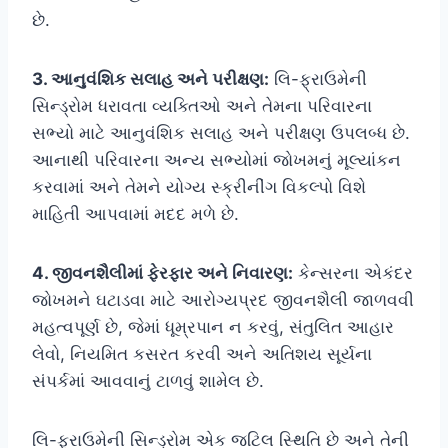
છે.
3. આનુવંશિક સલાહ અને પરીક્ષણ:
લિ-ફ્રાઉમેની
સિન્ડ્રોમ ધરાવતા વ્યક્તિઓ અને તેમના પરિવારના
સભ્યો માટે આનુવંશિક સલાહ અને પરીક્ષણ ઉપલબ્ધ છે.
આનાથી પરિવારના અન્ય સભ્યોમાં જોખમનું મૂલ્યાંકન
કરવામાં અને તેમને યોગ્ય સ્ક્રીનીંગ વિકલ્પો વિશે
માહિતી આપવામાં મદદ મળે છે.
4. જીવનશૈલીમાં ફેરફાર અને નિવારણ:
કેન્સરના એકંદર
જોખમને ઘટાડવા માટે આરોગ્યપ્રદ જીવનશૈલી જાળવવી
મહત્વપૂર્ણ છે, જેમાં ધૂમ્રપાન ન કરવું, સંતુલિત આહાર
લેવો, નિયમિત કસરત કરવી અને અતિશય સૂર્યના
સંપર્કમાં આવવાનું ટાળવું શામેલ છે.
લિ-ફ્રાઉમેની સિન્ડ્રોમ એક જટિલ સ્થિતિ છે અને તેની