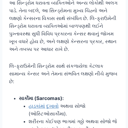
આ સિન્ડ્રોમ ધરાવતા વ્યક્તિઓને અન્ય લોકોથી અલગ
પાડે. તેના બદલે, આ સિન્ડ્રોમના મુખ્ય ચિહ્નો અને
લક્ષણો કેન્સરના વિકાસ સાથે સંબંધિત છે. લિ-ફ્રાઉમેની
સિન્ડ્રોમ ધરાવતા વ્યક્તિઓમાં બાળપણથી લઈને
પુખ્તાવસ્થા સુધી વિવિધ પ્રકારના કેન્સર થવાનું જોખમ
ખૂબ વધારે હોય છે, અને લક્ષણો કેન્સરના પ્રકાર, સ્થાન
અને તબક્કા પર આધાર રાખે છે.
લિ-ફ્રાઉમેની સિન્ડ્રોમ સાથે સંકળાયેલા કેટલાક
સામાન્ય કેન્સર અને તેમના સંભવિત લક્ષણો નીચે મુજબ
છે:
સાર્કોમા (Sarcomas):
હાડકાંમાં દુખાવો
અથવા સોજો
(ઓસ્ટિઓસાર્કોમા).
શરીરના કોઈપણ ભાગમાં ગઠ્ઠો અથવા સોજો જે