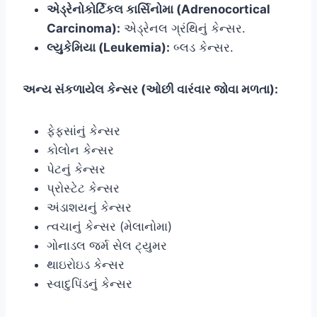
એડ્રેનોકોર્ટિકલ કાર્સિનોમા (Adrenocortical
Carcinoma):
એડ્રેનલ ગ્રંથિનું કેન્સર.
લ્યુકેમિયા (Leukemia):
બ્લડ કેન્સર.
અન્ય સંકળાયેલ કેન્સર (ઓછી વારંવાર જોવા મળતા):
ફેફસાંનું કેન્સર
કોલોન કેન્સર
પેટનું કેન્સર
પ્રોસ્ટેટ કેન્સર
અંડાશયનું કેન્સર
ત્વચાનું કેન્સર (મેલાનોમા)
ગોનાડલ જર્મ સેલ ટ્યુમર
થાઇરોઇડ કેન્સર
સ્વાદુપિંડનું કેન્સર