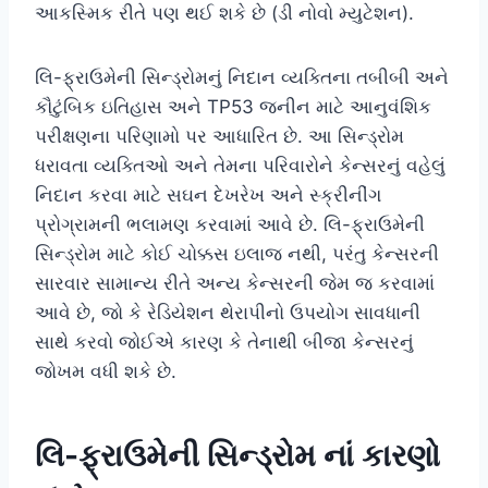
આકસ્મિક રીતે પણ થઈ શકે છે (ડી નોવો મ્યુટેશન).
લિ-ફ્રાઉમેની સિન્ડ્રોમનું નિદાન વ્યક્તિના તબીબી અને
કૌટુંબિક ઇતિહાસ અને TP53 જનીન માટે આનુવંશિક
પરીક્ષણના પરિણામો પર આધારિત છે. આ સિન્ડ્રોમ
ધરાવતા વ્યક્તિઓ અને તેમના પરિવારોને કેન્સરનું વહેલું
નિદાન કરવા માટે સઘન દેખરેખ અને સ્ક્રીનીંગ
પ્રોગ્રામની ભલામણ કરવામાં આવે છે. લિ-ફ્રાઉમેની
સિન્ડ્રોમ માટે કોઈ ચોક્કસ ઇલાજ નથી, પરંતુ કેન્સરની
સારવાર સામાન્ય રીતે અન્ય કેન્સરની જેમ જ કરવામાં
આવે છે, જો કે રેડિયેશન થેરાપીનો ઉપયોગ સાવધાની
સાથે કરવો જોઈએ કારણ કે તેનાથી બીજા કેન્સરનું
જોખમ વધી શકે છે.
લિ-ફ્રાઉમેની સિન્ડ્રોમ નાં કારણો