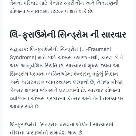
તેમના પરિવાર માટે કેન્સર સ્ક્રીનીંગ અને નિવારણની
યોજના બનાવવામાં મદદરૂપ થઈ શકે છે.
લિ-ફ્રાઉમેની સિન્ડ્રોમ ની સારવાર
સહાયક: લિ-ફ્રાઉમેની સિન્ડ્રોમ (Li-Fraumeni
Syndrome) માટે કોઈ ચોક્કસ ઇલાજ નથી, કારણ કે તે
એક આનુવંશિક સ્થિતિ છે. સારવારનો મુખ્ય ધ્યેય આ
સિન્ડ્રોમ ધરાવતા વ્યક્તિઓમાં કેન્સરનું વહેલું નિદાન
અને અસરકારક વ્યવસ્થાપન કરવાનો છે, તેમજ બીજા
કેન્સર થવાના જોખમને ઘટાડવાનો છે. સારવાર યોજના
વ્યક્તિના ચોક્કસ પ્રકારના કેન્સર અને તેની તબક્કા પર
આધાર રાખે છે.
લિ-ફ્રાઉમેની સિન્ડ્રોમ ધરાવતા લોકોની સારવારમાં
નીચેના પાસાઓનો સમાવેશ થાય છે: