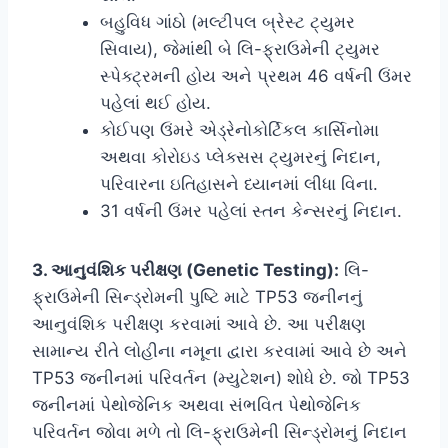
બહુવિધ ગાંઠો (મલ્ટીપલ બ્રેસ્ટ ટ્યુમર
સિવાય), જેમાંથી બે લિ-ફ્રાઉમેની ટ્યુમર
સ્પેક્ટ્રમની હોય અને પ્રથમ 46 વર્ષની ઉંમર
પહેલાં થઈ હોય.
કોઈપણ ઉંમરે એડ્રેનોકોર્ટિકલ કાર્સિનોમા
અથવા કોરોઇડ પ્લેક્સસ ટ્યુમરનું નિદાન,
પરિવારના ઇતિહાસને ધ્યાનમાં લીધા વિના.
31 વર્ષની ઉંમર પહેલાં સ્તન કેન્સરનું નિદાન.
3. આનુવંશિક પરીક્ષણ (Genetic Testing):
લિ-
ફ્રાઉમેની સિન્ડ્રોમની પુષ્ટિ માટે TP53 જનીનનું
આનુવંશિક પરીક્ષણ કરવામાં આવે છે. આ પરીક્ષણ
સામાન્ય રીતે લોહીના નમૂના દ્વારા કરવામાં આવે છે અને
TP53 જનીનમાં પરિવર્તન (મ્યુટેશન) શોધે છે. જો TP53
જનીનમાં પેથોજેનિક અથવા સંભવિત પેથોજેનિક
પરિવર્તન જોવા મળે તો લિ-ફ્રાઉમેની સિન્ડ્રોમનું નિદાન