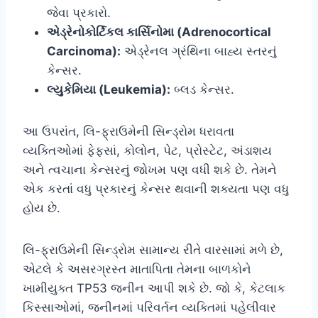
જેવા પ્રકારો.
એડ્રેનોકોર્ટિકલ કાર્સિનોમા (Adrenocortical
Carcinoma):
એડ્રેનલ ગ્રંથિના બાહ્ય સ્તરનું
કેન્સર.
લ્યુકેમિયા (Leukemia):
બ્લડ કેન્સર.
આ ઉપરાંત, લિ-ફ્રાઉમેની સિન્ડ્રોમ ધરાવતા
વ્યક્તિઓમાં ફેફસાં, કોલોન, પેટ, પ્રોસ્ટેટ, અંડાશય
અને ત્વચાના કેન્સરનું જોખમ પણ વધી શકે છે. તેમને
એક કરતાં વધુ પ્રકારનું કેન્સર થવાની શક્યતા પણ વધુ
હોય છે.
લિ-ફ્રાઉમેની સિન્ડ્રોમ સામાન્ય રીતે વારસામાં મળે છે,
એટલે કે અસરગ્રસ્ત માતાપિતા તેમના બાળકોને
ખામીયુક્ત TP53 જનીન આપી શકે છે. જો કે, કેટલાક
કિસ્સાઓમાં, જનીનમાં પરિવર્તન વ્યક્તિમાં પહેલીવાર