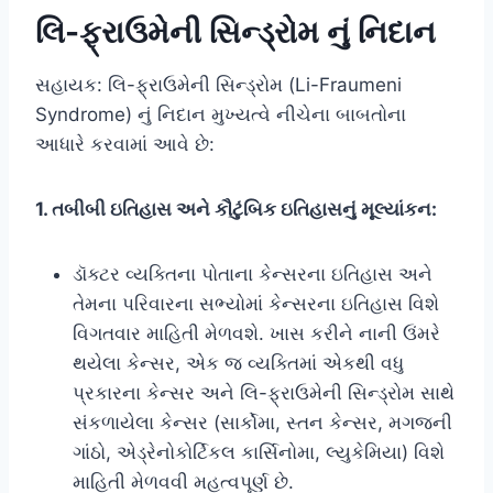
લિ-ફ્રાઉમેની સિન્ડ્રોમ નું નિદાન
સહાયક: લિ-ફ્રાઉમેની સિન્ડ્રોમ (Li-Fraumeni
Syndrome) નું નિદાન મુખ્યત્વે નીચેના બાબતોના
આધારે કરવામાં આવે છે:
1. તબીબી ઇતિહાસ અને કૌટુંબિક ઇતિહાસનું મૂલ્યાંકન:
ડૉક્ટર વ્યક્તિના પોતાના કેન્સરના ઇતિહાસ અને
તેમના પરિવારના સભ્યોમાં કેન્સરના ઇતિહાસ વિશે
વિગતવાર માહિતી મેળવશે. ખાસ કરીને નાની ઉંમરે
થયેલા કેન્સર, એક જ વ્યક્તિમાં એકથી વધુ
પ્રકારના કેન્સર અને લિ-ફ્રાઉમેની સિન્ડ્રોમ સાથે
સંકળાયેલા કેન્સર (સાર્કોમા, સ્તન કેન્સર, મગજની
ગાંઠો, એડ્રેનોકોર્ટિકલ કાર્સિનોમા, લ્યુકેમિયા) વિશે
માહિતી મેળવવી મહત્વપૂર્ણ છે.