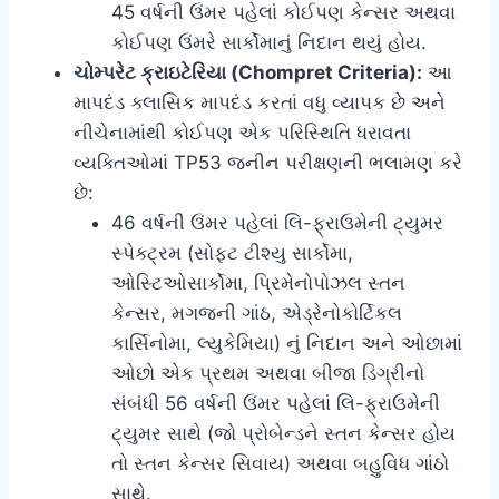
45 વર્ષની ઉંમર પહેલાં કોઈપણ કેન્સર અથવા
કોઈપણ ઉંમરે સાર્કોમાનું નિદાન થયું હોય.
ચોમ્પરેટ ક્રાઇટેરિયા (Chompret Criteria):
આ
માપદંડ ક્લાસિક માપદંડ કરતાં વધુ વ્યાપક છે અને
નીચેનામાંથી કોઈપણ એક પરિસ્થિતિ ધરાવતા
વ્યક્તિઓમાં TP53 જનીન પરીક્ષણની ભલામણ કરે
છે:
46 વર્ષની ઉંમર પહેલાં લિ-ફ્રાઉમેની ટ્યુમર
સ્પેક્ટ્રમ (સોફ્ટ ટીશ્યુ સાર્કોમા,
ઓસ્ટિઓસાર્કોમા, પ્રિમેનોપોઝલ સ્તન
કેન્સર, મગજની ગાંઠ, એડ્રેનોકોર્ટિકલ
કાર્સિનોમા, લ્યુકેમિયા) નું નિદાન અને ઓછામાં
ઓછો એક પ્રથમ અથવા બીજા ડિગ્રીનો
સંબંધી 56 વર્ષની ઉંમર પહેલાં લિ-ફ્રાઉમેની
ટ્યુમર સાથે (જો પ્રોબેન્ડને સ્તન કેન્સર હોય
તો સ્તન કેન્સર સિવાય) અથવા બહુવિધ ગાંઠો
સાથે.