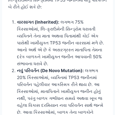
બે રીતે હોઈ શકે છે:
વારસાગત (Inherited):
લગભગ 75%
કિસ્સાઓમાં, લિ-ફ્રાઉમેની સિન્ડ્રોમ ધરાવતી
વ્યક્તિને તેના માતા અથવા પિતામાંથી કોઈ એક
પાસેથી ખામીયુક્ત TP53 જનીન વારસામાં મળે છે.
આનો અર્થ એ છે કે અસરગ્રસ્ત માતાપિતા તેમના
દરેક બાળકને ખામીયુક્ત જનીન આપવાની 50%
સંભાવના ધરાવે છે.
નવું પરિવર્તન (De Novo Mutation):
લગભગ
20% કિસ્સાઓમાં, વ્યક્તિમાં TP53 જનીનમાં
પરિવર્તન પહેલીવાર આકસ્મિક રીતે થાય છે. આ
કિસ્સાઓમાં, માતાપિતાને ખામીયુક્ત જનીન હોતું
નથી, પરંતુ બાળક ગર્ભાધાન સમયે અથવા ખૂબ જ
વહેલા વિકાસ દરમિયાન નવા પરિવર્તન સાથે જન્મે
છે. આવા કિસ્સાઓમાં, બાળક તેના બાળકોને