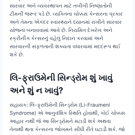
સારવાર અને વ્યવસ્થાપન માટે તબીબી નિષ્ણાતોની
ટીમની જરૂર પડે છે. વ્યક્તિના ચોક્કસ કેન્સરના પ્રકાર
અને તેમના એકંદર સ્વાસ્થ્યને ધ્યાનમાં રાખીને સારવાર
યોજના બનાવવામાં આવે છે. નિયમિત દેખરેખ અને
સ્ક્રીનીંગ કેન્સરનું વહેલું નિદાન કરવામાં અને
સારવારની સફળતાની શક્યતા વધારવામાં મદદરૂપ થઈ
શકે છે.
લિ-ફ્રાઉમેની સિન્ડ્રોમ શું ખાવું
અને શું ન ખાવું?
સહાયક: લિ-ફ્રાઉમેની સિન્ડ્રોમ (Li-Fraumeni
Syndrome) એ આનુવંશિક સ્થિતિ હોવાથી, કોઈ ચોક્કસ
આહાર નથી જે આ સિન્ડ્રોમને મટાડી શકે અથવા
તેનાથી થતા કેન્સરના જોખમને સીધી રીતે ઘટાડી શકે. જો