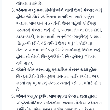
જોખમ વધારે છે.
જેમના નજીકના સંબંધીઓને નાની ઉંમરે કેન્સર થયું
હોય:
જો કોઈ વ્યક્તિના માતાપિતા, ભાઈ-બહેન
અથવા બાળકોને 45 વર્ષની ઉંમર પહેલાં કોઈપણ
પ્રકારનું કેન્સર થયું હોય, અથવા તેમના દાદા-દાદી,
કાકા-કાકી, મામા-મામી, ભત્રીજા-ભત્રીજી અથવા
પૌત્ર-પૌત્રીને 45 વર્ષની ઉંમર પહેલાં કોઈપણ
કેન્સર અથવા કોઈપણ ઉંમરે સાર્કોમાનું નિદાન થયું
હોય, તો તેમને લિ-ફ્રાઉમેની સિન્ડ્રોમનું જોખમ
વધી શકે છે.
જેમને એક કરતાં વધુ પ્રાથમિક કેન્સર થયા હોય:
લિ-ફ્રાઉમેની સિન્ડ્રોમ ધરાવતા વ્યક્તિઓમાં એક
કરતાં વધુ પ્રકારનું કેન્સર થવાનું જોખમ વધારે હોય
છે.
જેમને અમુક દુર્લભ બાળપણના કેન્સર થયા હોય:
એડ્રેનોકોર્ટિકલ કાર્સિનોમા અથવા કોરોઇડ પ્લેક્સસ
કાર્સિનોમા જેવા અમુક દુર્લભ બાળપણના કેન્સર