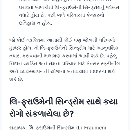
ધરાવતા બાળકોમાં લિ-ફ્રાઉમેની સિન્ડ્રોમનું જોખમ
વધારે હોય છે, પછી ભલે પરિવારમાં કેન્સરનો
ઇતિહાસ ન હોય.
જો કોઈ વ્યક્તિમાં આમાંથી કોઈ પણ જોખમી પરિબળો
હાજર હોય, તો લિ-ફ્રાઉમેની સિન્ડ્રોમ માટે આનુવંશિક
તપાસ કરાવવાની ભલામણ કરવામાં આવી શકે છે. વહેલું
નિદાન વ્યક્તિ અને તેમના પરિવાર માટે કેન્સર સ્ક્રીનીંગ
અને વ્યવસ્થાપનની યોજના બનાવવામાં મદદરૂપ થઈ
શકે છે.
લિ-ફ્રાઉમેની સિન્ડ્રોમ સાથે કયા
રોગો સંકળાયેલા છે?
સહાયક: લિ-ફ્રાઉમેની સિન્ડ્રોમ (Li-Fraumeni