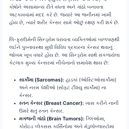
કોષોને અસામાન્ય રીતે વધતા અને ગાંઠો બનાવતા
અટકાવવામાં મદદ કરે છે. જ્યારે આ જનીનમાં ખામી
હોય છે, ત્યારે શરીર કેન્સર સામે ઓછું રક્ષણ કરી શકે છે.
લિ-ફ્રાઉમેની સિન્ડ્રોમ ધરાવતા વ્યક્તિઓમાં બાળપણથી
લઈને પુખ્તાવસ્થા સુધી વિવિધ પ્રકારના કેન્સર થવાનું
જોખમ ખૂબ વધારે હોય છે. આ સિન્ડ્રોમ સાથે સંકળાયેલા
કેટલાક મુખ્ય કેન્સરમાં નીચેનાનો સમાવેશ થાય છે:
સાર્કોમા (Sarcomas):
હાડકાં (ઓસ્ટિઓસાર્કોમા)
અને નરમ પેશીઓ (સોફ્ટ ટીશ્યુ સાર્કોમા) ના
કેન્સર.
સ્તન કેન્સર (Breast Cancer):
ખાસ કરીને નાની
ઉંમરે થતું સ્તન કેન્સર.
મગજની ગાંઠો (Brain Tumors):
ગ્લિઓમા,
કોરોઇડ પ્લેક્સસ કાર્સિનોમા અને મેડુલોબ્લાસ્ટોમા