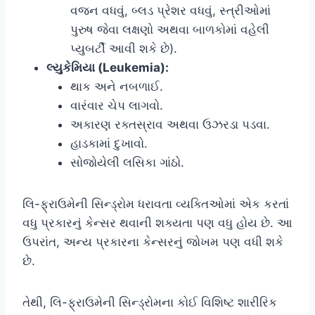
વજન વધવું, બ્લડ પ્રેશર વધવું, સ્ત્રીઓમાં
પુરુષ જેવા લક્ષણો અથવા બાળકોમાં વહેલી
પ્યુબર્ટી આવી શકે છે).
લ્યુકેમિયા (Leukemia):
થાક અને નબળાઈ.
વારંવાર ચેપ લાગવો.
અકારણ રક્તસ્રાવ અથવા ઉઝરડા પડવા.
હાડકામાં દુખાવો.
સોજોયેલી લસિકા ગાંઠો.
લિ-ફ્રાઉમેની સિન્ડ્રોમ ધરાવતા વ્યક્તિઓમાં એક કરતાં
વધુ પ્રકારનું કેન્સર થવાની શક્યતા પણ વધુ હોય છે. આ
ઉપરાંત, અન્ય પ્રકારના કેન્સરનું જોખમ પણ વધી શકે
છે.
તેથી, લિ-ફ્રાઉમેની સિન્ડ્રોમના કોઈ વિશિષ્ટ શારીરિક