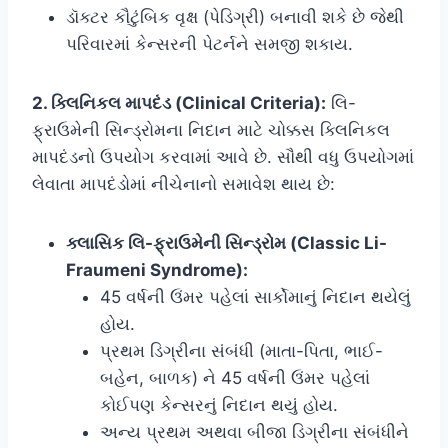
ડૉક્ટર કૌટુંબિક વૃક્ષ (પેડિગ્રી) બનાવી શકે છે જેથી
પરિવારમાં કેન્સરની પેટર્નને સમજી શકાય.
2. ક્લિનિકલ માપદંડ (Clinical Criteria):
લિ-
ફ્રાઉમેની સિન્ડ્રોમના નિદાન માટે ચોક્કસ ક્લિનિકલ
માપદંડનો ઉપયોગ કરવામાં આવે છે. સૌથી વધુ ઉપયોગમાં
લેવાતા માપદંડોમાં નીચેનાનો સમાવેશ થાય છે:
ક્લાસિક લિ-ફ્રાઉમેની સિન્ડ્રોમ (Classic Li-
Fraumeni Syndrome):
45 વર્ષની ઉંમર પહેલાં સાર્કોમાનું નિદાન થયેલું
હોય.
પ્રથમ ડિગ્રીના સંબંધી (માતા-પિતા, ભાઈ-
બહેન, બાળક) ને 45 વર્ષની ઉંમર પહેલાં
કોઈપણ કેન્સરનું નિદાન થયું હોય.
અન્ય પ્રથમ અથવા બીજા ડિગ્રીના સંબંધીને