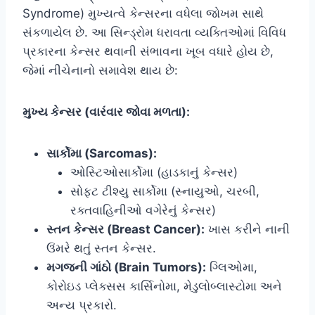
Syndrome) મુખ્યત્વે કેન્સરના વધેલા જોખમ સાથે
સંકળાયેલ છે. આ સિન્ડ્રોમ ધરાવતા વ્યક્તિઓમાં વિવિધ
પ્રકારના કેન્સર થવાની સંભાવના ખૂબ વધારે હોય છે,
જેમાં નીચેનાનો સમાવેશ થાય છે:
મુખ્ય કેન્સર (વારંવાર જોવા મળતા):
સાર્કોમા (Sarcomas):
ઓસ્ટિઓસાર્કોમા (હાડકાનું કેન્સર)
સોફ્ટ ટીશ્યુ સાર્કોમા (સ્નાયુઓ, ચરબી,
રક્તવાહિનીઓ વગેરેનું કેન્સર)
સ્તન કેન્સર (Breast Cancer):
ખાસ કરીને નાની
ઉંમરે થતું સ્તન કેન્સર.
મગજની ગાંઠો (Brain Tumors):
ગ્લિઓમા,
કોરોઇડ પ્લેક્સસ કાર્સિનોમા, મેડુલોબ્લાસ્ટોમા અને
અન્ય પ્રકારો.