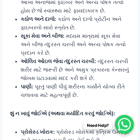
આખા અનાજમાં ફાઇબર અને અન્ય પોષક તત્વો
હોય છે જે સ્વાસ્થ્ય માટે ફાયદાકારક છે.
કઠોળ અને દાળો:
કઠોળ અને દાળો પ્રોટીન અને
ફાઇબરનો સારો સ્ત્રોત છે.
સૂકા મેવા અને બીજ:
મધ્યમ માત્રામાં સૂકા મેવા
અને બીજ તંદુરસ્ત ચરબી અને અન્ય પોષક તત્વો
પ્રદાન કરે છે.
ઓલિવ ઓઇલ જેવા તંદુરસ્ત ચરબી:
તંદુરસ્ત ચરબી
શરીર માટે જરૂરી છે અને અમુક પ્રકારના કેન્સરનું
જોખમ ઘટાડવામાં મદદ કરી શકે છે.
પાણી:
પૂરતું પાણી પીવું શરીરના કાર્યોને યોગ્ય રીતે
ચલાવવા માટે મહત્વપૂર્ણ છે.
શું ન ખાવું જોઈએ (અથવા મર્યાદિત કરવું જોઈએ):
Need Help?
પ્રોસેસ્ડ ખોરાક:
પ્રોસેસ્ડ ખોરાકમાં કૃત્રિમ ઉમેરણો