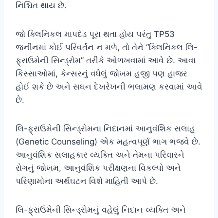
નિશ્ચિત થાય છે.
જો ક્લિનિકલ માપદંડ પૂરા થતા હોય પરંતુ TP53
જનીનમાં કોઈ પરિવર્તન ન મળે, તો તેને “ક્લિનિકલ લિ-
ફ્રાઉમેની સિન્ડ્રોમ” તરીકે ઓળખવામાં આવે છે. આવા
કિસ્સાઓમાં, કેન્સરનું વધેલું જોખમ હજી પણ હાજર
હોઈ શકે છે અને સઘન દેખરેખની ભલામણ કરવામાં આવે
છે.
લિ-ફ્રાઉમેની સિન્ડ્રોમના નિદાનમાં આનુવંશિક સલાહ
(Genetic Counseling) એક મહત્વપૂર્ણ ભાગ ભજવે છે.
આનુવંશિક સલાહકાર વ્યક્તિ અને તેમના પરિવારને
રોગનું જોખમ, આનુવંશિક પરીક્ષણના વિકલ્પો અને
પરિણામોના અર્થઘટન વિશે માહિતી આપે છે.
લિ-ફ્રાઉમેની સિન્ડ્રોમનું વહેલું નિદાન વ્યક્તિ અને