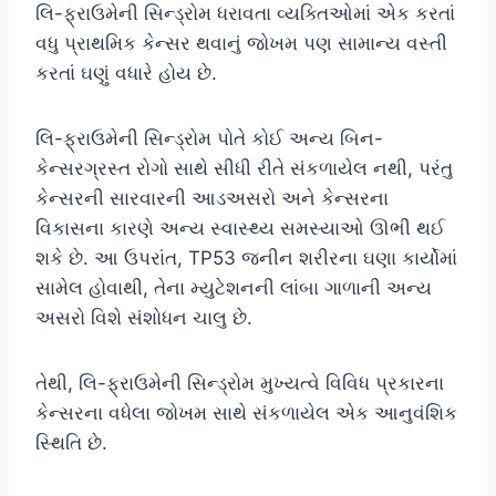
લિ-ફ્રાઉમેની સિન્ડ્રોમ ધરાવતા વ્યક્તિઓમાં એક કરતાં
વધુ પ્રાથમિક કેન્સર થવાનું જોખમ પણ સામાન્ય વસ્તી
કરતાં ઘણું વધારે હોય છે.
લિ-ફ્રાઉમેની સિન્ડ્રોમ પોતે કોઈ અન્ય બિન-
કેન્સરગ્રસ્ત રોગો સાથે સીધી રીતે સંકળાયેલ નથી, પરંતુ
કેન્સરની સારવારની આડઅસરો અને કેન્સરના
વિકાસના કારણે અન્ય સ્વાસ્થ્ય સમસ્યાઓ ઊભી થઈ
શકે છે. આ ઉપરાંત, TP53 જનીન શરીરના ઘણા કાર્યોમાં
સામેલ હોવાથી, તેના મ્યુટેશનની લાંબા ગાળાની અન્ય
અસરો વિશે સંશોધન ચાલુ છે.
તેથી, લિ-ફ્રાઉમેની સિન્ડ્રોમ મુખ્યત્વે વિવિધ પ્રકારના
કેન્સરના વધેલા જોખમ સાથે સંકળાયેલ એક આનુવંશિક
સ્થિતિ છે.