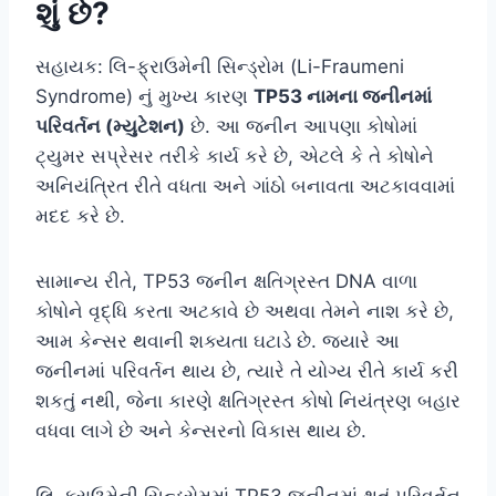
શું છે?
સહાયક: લિ-ફ્રાઉમેની સિન્ડ્રોમ (Li-Fraumeni
Syndrome) નું મુખ્ય કારણ
TP53 નામના જનીનમાં
પરિવર્તન (મ્યુટેશન)
છે. આ જનીન આપણા કોષોમાં
ટ્યુમર સપ્રેસર તરીકે કાર્ય કરે છે, એટલે કે તે કોષોને
અનિયંત્રિત રીતે વધતા અને ગાંઠો બનાવતા અટકાવવામાં
મદદ કરે છે.
સામાન્ય રીતે, TP53 જનીન ક્ષતિગ્રસ્ત DNA વાળા
કોષોને વૃદ્ધિ કરતા અટકાવે છે અથવા તેમને નાશ કરે છે,
આમ કેન્સર થવાની શક્યતા ઘટાડે છે. જ્યારે આ
જનીનમાં પરિવર્તન થાય છે, ત્યારે તે યોગ્ય રીતે કાર્ય કરી
શકતું નથી, જેના કારણે ક્ષતિગ્રસ્ત કોષો નિયંત્રણ બહાર
વધવા લાગે છે અને કેન્સરનો વિકાસ થાય છે.
લિ-ફ્રાઉમેની સિન્ડ્રોમમાં TP53 જનીનમાં થતું પરિવર્તન