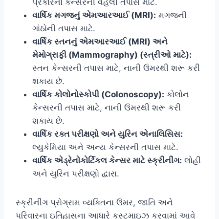
પ્રકારના કેન્સરની વહેલી તપાસ માટે.
વાર્ષિક મગજનું એમઆરઆઈ (MRI):
મગજની
ગાંઠોની તપાસ માટે.
વાર્ષિક સ્તનનું એમઆરઆઈ (MRI) અને
મેમોગ્રાફી (Mammography) (સ્ત્રીઓ માટે):
સ્તન કેન્સરની તપાસ માટે, નાની ઉંમરથી શરૂ કરી
શકાય છે.
વાર્ષિક કોલોનોસ્કોપી (Colonoscopy):
કોલોન
કેન્સરની તપાસ માટે, નાની ઉંમરથી શરૂ કરી
શકાય છે.
વાર્ષિક રક્ત પરીક્ષણો અને યુરિન એનાલિસિસ:
લ્યુકેમિયા અને અન્ય કેન્સરની તપાસ માટે.
વાર્ષિક એડ્રેનોકોર્ટિકલ કેન્સર માટે સ્ક્રીનીંગ:
લોહી
અને યુરિન પરીક્ષણો દ્વારા.
સ્ક્રીનીંગ પ્રોગ્રામ વ્યક્તિના ઉંમર, જાતિ અને
પરિવારના ઇતિહાસના આધારે કસ્ટમાઇઝ કરવામાં આવે