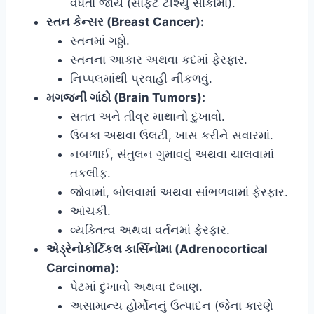
વધતો જાય (સોફ્ટ ટીશ્યુ સાર્કોમા).
સ્તન કેન્સર (Breast Cancer):
સ્તનમાં ગઠ્ઠો.
સ્તનના આકાર અથવા કદમાં ફેરફાર.
નિપ્પલમાંથી પ્રવાહી નીકળવું.
મગજની ગાંઠો (Brain Tumors):
સતત અને તીવ્ર માથાનો દુખાવો.
ઉબકા અથવા ઉલટી, ખાસ કરીને સવારમાં.
નબળાઈ, સંતુલન ગુમાવવું અથવા ચાલવામાં
તકલીફ.
જોવામાં, બોલવામાં અથવા સાંભળવામાં ફેરફાર.
આંચકી.
વ્યક્તિત્વ અથવા વર્તનમાં ફેરફાર.
એડ્રેનોકોર્ટિકલ કાર્સિનોમા (Adrenocortical
Carcinoma):
પેટમાં દુખાવો અથવા દબાણ.
અસામાન્ય હોર્મોનનું ઉત્પાદન (જેના કારણે