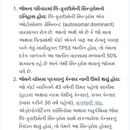
જેમના પરિવારમાં લિ-ફ્રાઉમેની સિન્ડ્રોમનો
ઇતિહાસ હોય:
લિ-ફ્રાઉમેની સિન્ડ્રોમ એક
ઓટોસોમલ ડોમિનન્ટ (autosomal dominant)
વારસાગત રોગ છે. આનો અર્થ એ છે કે જો માતા
અથવા પિતામાંથી કોઈ એકને પણ આ રોગનું કારણ
બને તેવું ખામીયુક્ત TP53 જનીન હોય, તો તેમના
દરેક બાળકને આ જનીન વારસામાં મળવાની 50%
શક્યતા રહે છે અને તેથી સિન્ડ્રોમ થવાનું જોખમ
વધે છે.
જેમને ચોક્કસ પ્રકારનું કેન્સર નાની ઉંમરે થયું હોય:
જો કોઈ વ્યક્તિને 45 વર્ષની ઉંમર પહેલાં સાર્કોમા
(હાડકાં અથવા નરમ પેશીનું કેન્સર), સ્તન કેન્સર
(ખાસ કરીને 30 વર્ષ પહેલાં),
મગજની ગાંઠ
,
એડ્રેનોકોર્ટિકલ કાર્સિનોમા અથવા લ્યુકેમિયા જેવા
લિ-ફ્રાઉમેની સિન્ડ્રોમ સાથે સંકળાયેલા કેન્સરનું
નિદાન થયું હોય, તો તેમને આ સિન્ડ્રોમ હોવાનું