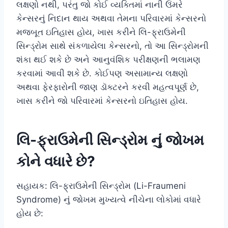
લક્ષણો નથી, પરંતુ જો કોઈ વ્યક્તિમાં નાની ઉંમરે
કેન્સરનું નિદાન થાય અથવા તેમના પરિવારમાં કેન્સરનો
મજબૂત ઇતિહાસ હોય, ખાસ કરીને લિ-ફ્રાઉમેની
સિન્ડ્રોમ સાથે સંકળાયેલા કેન્સરનો, તો આ સિન્ડ્રોમની
શંકા થઈ શકે છે અને આનુવંશિક પરીક્ષણની ભલામણ
કરવામાં આવી શકે છે. કોઈપણ અસામાન્ય લક્ષણો
અથવા ફેરફારોની જાણ ડૉક્ટરને કરવી મહત્વપૂર્ણ છે,
ખાસ કરીને જો પરિવારમાં કેન્સરનો ઇતિહાસ હોય.
લિ-ફ્રાઉમેની સિન્ડ્રોમ નું જોખમ
કોને વધારે છે?
સહાયક: લિ-ફ્રાઉમેની સિન્ડ્રોમ (Li-Fraumeni
Syndrome) નું જોખમ મુખ્યત્વે નીચેના લોકોમાં વધારે
હોય છે: