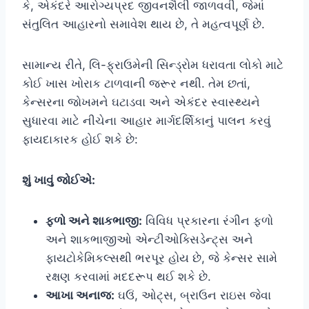
કે, એકંદરે આરોગ્યપ્રદ જીવનશૈલી જાળવવી, જેમાં
સંતુલિત આહારનો સમાવેશ થાય છે, તે મહત્વપૂર્ણ છે.
સામાન્ય રીતે, લિ-ફ્રાઉમેની સિન્ડ્રોમ ધરાવતા લોકો માટે
કોઈ ખાસ ખોરાક ટાળવાની જરૂર નથી. તેમ છતાં,
કેન્સરના જોખમને ઘટાડવા અને એકંદર સ્વાસ્થ્યને
સુધારવા માટે નીચેના આહાર માર્ગદર્શિકાનું પાલન કરવું
ફાયદાકારક હોઈ શકે છે:
શું ખાવું જોઈએ:
ફળો અને શાકભાજી:
વિવિધ પ્રકારના રંગીન ફળો
અને શાકભાજીઓ એન્ટીઓક્સિડેન્ટ્સ અને
ફાયટોકેમિકલ્સથી ભરપૂર હોય છે, જે કેન્સર સામે
રક્ષણ કરવામાં મદદરૂપ થઈ શકે છે.
આખા અનાજ:
ઘઉં, ઓટ્સ, બ્રાઉન રાઇસ જેવા