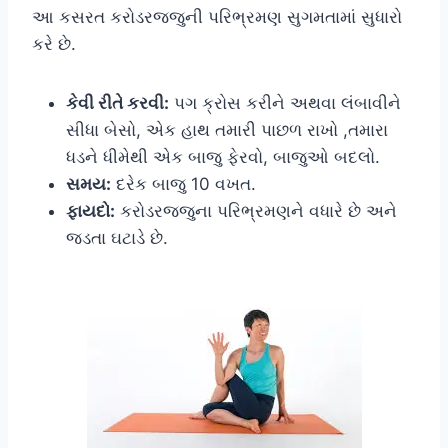
આ કસરત કરોડરજ્જુની પરિભ્રમણ સુગમતામાં સુધારો
કરે છે.
કેવી રીતે કરવી:
પગ ક્રોસ કરીને અથવા લંબાવીને
સીધા બેસો, એક હાથ તમારી પાછળ રાખો ,તમારા
ધડને ધીમેથી એક બાજુ ફેરવો, બાજુઓ બદલો.
સમય:
દરેક બાજુ 10 વખત.
ફાયદો:
કરોડરજ્જુના પરિભ્રમણને વધારે છે અને
જડતા ઘટાડે છે.