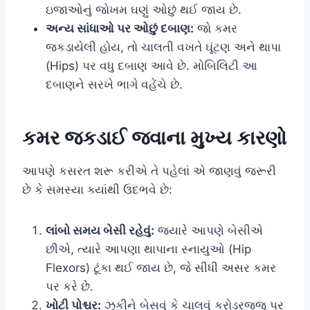
ઇજાઓનું જોખમ ઘણું ઓછું થઈ જાય છે.
અન્ય સાંધાઓ પર ઓછું દબાણ:
જો કમર
જકડાયેલી હોય, તો ચાલતી વખતે ઘૂંટણ અને થાપા
(Hips) પર વધુ દબાણ આવે છે. મોબિલિટી આ
દબાણને સરખે ભાગે વહેંચે છે.
કમર જકડાઈ જવાના મુખ્ય કારણો
આપણે કસરત શરૂ કરીએ તે પહેલાં એ જાણવું જરૂરી
છે કે સમસ્યા ક્યાંથી ઉદભવે છે:
લાંબો સમય બેસી રહેવું:
જ્યારે આપણે બેસીએ
છીએ, ત્યારે આપણા થાપાના સ્નાયુઓ (Hip
Flexors) ટૂંકા થઈ જાય છે, જે સીધી અસર કમર
પર કરે છે.
ખોટી પોશ્ચર:
ઝૂકીને બેસવું કે ચાલવું કરોડરજ્જુ પર