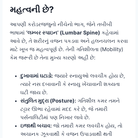
મહત્વની છે?
આપણી કરોડરજ્જુનો નીચેનો ભાગ, જેને તબીબી
ભાષામાં
‘લમ્બર સ્પાઇન’ (Lumbar Spine)
કહેવામાં
આવે છે, તે શરીરનું વજન પકડવા અને હલનચલન કરવા
માટે ખૂબ જ મહત્વપૂર્ણ છે. તેની ગતિશીલતા (Mobility)
કેમ જરૂરી છે તેના મુખ્ય કારણો અહીં છે:
દુખાવામાં ઘટાડો:
જ્યારે સ્નાયુઓ લવચીક હોય છે,
ત્યારે નસ દબાવાની કે સ્નાયુ ખેંચાવાની શક્યતા
ઘટી જાય છે.
સંતુલિત મુદ્રા (Posture):
ગતિશીલ કમર તમને
ટટ્ટાર ઊભા રહેવામાં મદદ કરે છે, જે તમારી
પર્સનાલિટીમાં પણ નિખાર લાવે છે.
ઇજાથી બચાવ:
જો તમારી કમર લવચીક હોય, તો
અચાનક ઝૂકવાથી કે વજન ઉપાડવાથી થતી