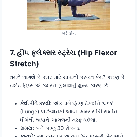
બર્ડ ડોગ
7. હીપ ફ્લેક્સર સ્ટ્રેચ (Hip Flexor
Stretch)
તમને લાગશે કે કમર માટે થાપાની કસરત કેમ? કારણ કે
ટાઈટ હિપ્સ એ કમરના દુખાવાનું મુખ્ય કારણ છે.
કેવી રીતે કરવી:
એક પગે ઘૂંટણ ટેકવીને ‘લંજ’
(Lunge) પોઝિશનમાં આવો. કમર સીધી રાખીને
ધીમેથી થાપાને આગળની તરફ ધકેલો.
સમય:
બંને બાજુ 30 સેકન્ડ.
ફાયદો:
આ કમર પર આવતા બિનજરૂરી ખેંચાણને