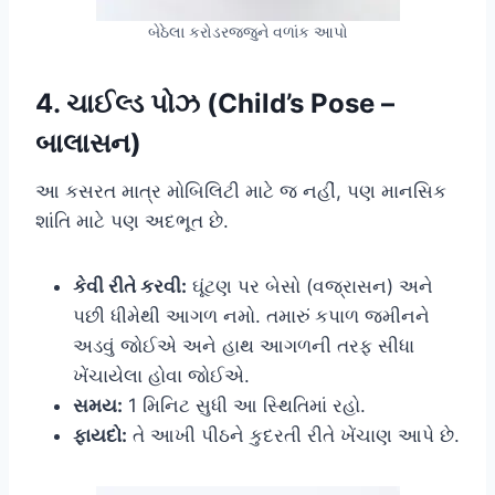
બેઠેલા કરોડરજ્જુને વળાંક આપો
4. ચાઈલ્ડ પોઝ (Child’s Pose –
બાલાસન)
આ કસરત માત્ર મોબિલિટી માટે જ નહીં, પણ માનસિક
શાંતિ માટે પણ અદભૂત છે.
કેવી રીતે કરવી:
ઘૂંટણ પર બેસો (વજ્રાસન) અને
પછી ધીમેથી આગળ નમો. તમારું કપાળ જમીનને
અડવું જોઈએ અને હાથ આગળની તરફ સીધા
ખેંચાયેલા હોવા જોઈએ.
સમય:
1 મિનિટ સુધી આ સ્થિતિમાં રહો.
ફાયદો:
તે આખી પીઠને કુદરતી રીતે ખેંચાણ આપે છે.