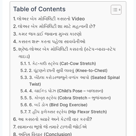
Table of Contents
લોઅર બેક મોબિલિટી કસરતો Video
લોઅર બેક મોબિલિટી શા માટે મહત્વની છે?
કમર જકડાઈ જવાના મુખ્ય કારણો
કસરત શરૂ કરતા પહેલા સાવચેતીઓ
શ્રેષ્ઠ લોઅર બેક મોબિલિટી કસરતો (સ્ટેપ-બાય-સ્ટેપ
ગાઇડ)
1. કેટ-કાઉ સ્ટ્રેચ (Cat-Cow Stretch)
2. ઘૂંટણને છાતી સુધી લાવવું (Knee-to-Chest)
3. બેઠેલા કરોડરજ્જુને વળાંક આપો (Seated Spinal
Twist)
4. ચાઈલ્ડ પોઝ (Child’s Pose – બાલાસન)
5. કોબ્રા સ્ટ્રેચ (Cobra Stretch – ભુજંગાસન)
6. બર્ડ ડોગ (Bird Dog Exercise)
7. હીપ ફ્લેક્સર સ્ટ્રેચ (Hip Flexor Stretch)
આ કસરતો ક્યારે અને કેટલી વાર કરવી?
સામાન્ય ભૂલો જે તમારે ટાળવી જોઈએ
અંતિમ વિચાર (Conclusion)