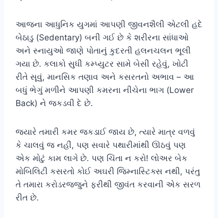
આજના આધુનિક યુગમાં આપણી જીવનશૈલી એટલી હદે
બેઠાડુ (Sedentary) બની ગઈ છે કે શરીરના સાંધાઓ
અને સ્નાયુઓ જાણે પોતાનું કુદરતી હલનચલન ભૂલી
ગયા છે. કલાકો સુધી કમ્પ્યુટર સામે બેસી રહેવું, ખોટી
રીતે સૂવું, માનસિક તણાવ અને કસરતનો અભાવ – આ
બધું ભેગું મળીને આપણી કમરના નીચેના ભાગ (Lower
Back) ને જકડવી દે છે.
જ્યારે તમારી કમર જકડાઈ જાય છે, ત્યારે માત્ર વળવું
કે ચાલવું જ નહીં, પણ સવારે પથારીમાંથી ઊઠવું પણ
એક મોટું કામ લાગે છે. પણ ચિંતા ન કરો! લોઅર બેક
મોબિલિટી કસરતો કોઈ અઘરી જિમ્નાસ્ટિક્સ નથી, પરંતુ
તે તમારા કરોડરજ્જુને ફરીથી જીવંત કરવાની એક સરળ
રીત છે.