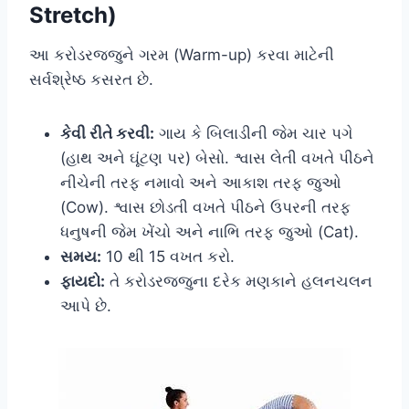
Stretch)
આ કરોડરજ્જુને ગરમ (Warm-up) કરવા માટેની
સર્વશ્રેષ્ઠ કસરત છે.
કેવી રીતે કરવી:
ગાય કે બિલાડીની જેમ ચાર પગે
(હાથ અને ઘૂંટણ પર) બેસો. શ્વાસ લેતી વખતે પીઠને
નીચેની તરફ નમાવો અને આકાશ તરફ જુઓ
(Cow). શ્વાસ છોડતી વખતે પીઠને ઉપરની તરફ
ધનુષની જેમ ખેંચો અને નાભિ તરફ જુઓ (Cat).
સમય:
10 થી 15 વખત કરો.
ફાયદો:
તે કરોડરજ્જુના દરેક મણકાને હલનચલન
આપે છે.