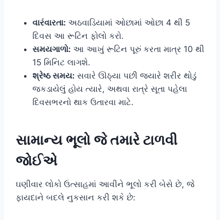
વારંવારતા:
અઠવાડિયામાં ઓછામાં ઓછા 4 થી 5
દિવસ આ રૂટિન ફોલો કરો.
સમયગાળો:
આ આખું રૂટિન પૂરું કરતા માત્ર 10 થી
15 મિનિટ લાગશે.
શ્રેષ્ઠ સમય:
સવારે ઊઠ્યા પછી જ્યારે શરીર થોડું
જકડાયેલું હોય ત્યારે, અથવા રાત્રે સૂતા પહેલા
દિવસભરનો થાક ઉતારવા માટે.
સામાન્ય ભૂલો જે તમારે ટાળવી
જોઈએ
ઘણીવાર લોકો ઉત્સાહમાં આવીને ભૂલો કરી બેસે છે, જે
ફાયદાને બદલે નુકસાન કરી શકે છે: