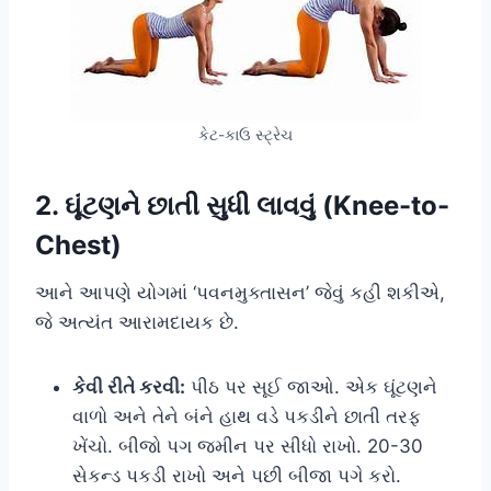
કેટ-કાઉ સ્ટ્રેચ
2. ઘૂંટણને છાતી સુધી લાવવું (Knee-to-
Chest)
આને આપણે યોગમાં ‘પવનમુક્તાસન’ જેવું કહી શકીએ,
જે અત્યંત આરામદાયક છે.
કેવી રીતે કરવી:
પીઠ પર સૂઈ જાઓ. એક ઘૂંટણને
વાળો અને તેને બંને હાથ વડે પકડીને છાતી તરફ
ખેંચો. બીજો પગ જમીન પર સીધો રાખો. 20-30
સેકન્ડ પકડી રાખો અને પછી બીજા પગે કરો.