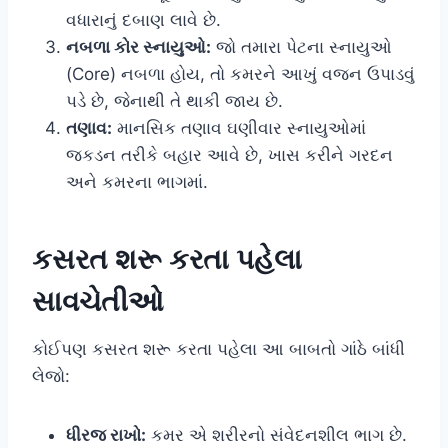
વધારાનું દબાણ લાવે છે.
નબળા કોર સ્નાયુઓ:
જો તમારા પેટના સ્નાયુઓ
(Core) નબળા હોય, તો કમરને આખું વજન ઉપાડવું
પડે છે, જેનાથી તે થાકી જાય છે.
તણાવ:
માનસિક તણાવ ઘણીવાર સ્નાયુઓમાં
જકડન તરીકે બહાર આવે છે, ખાસ કરીને ગરદન
અને કમરના ભાગમાં.
કસરત શરૂ કરતા પહેલા
સાવચેતીઓ
કોઈપણ કસરત શરૂ કરતા પહેલા આ બાબતો ગાંઠે બાંધી
લેજો:
ધીરજ રાખો:
કમર એ શરીરનો સંવેદનશીલ ભાગ છે.