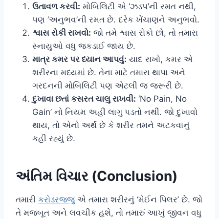
ઉતાવળ કરવી:
મોબિલિટી એ ‘ઝડપ’ની રમત નથી,
પણ ‘અનુભવ’ની રમત છે. દરેક ખેંચાણને અનુભવો.
શ્વાસ રોકી રાખવો:
જો તમે શ્વાસ રોકો છો, તો તમારા
સ્નાયુઓ વધુ જકડાઈ જાય છે.
માત્ર કમર પર ધ્યાન આપવું:
યાદ રાખો, કમર એ
શરીરના મધ્યમાં છે. તેના માટે તમારા થાપા અને
ગરદનની મોબિલિટી પણ એટલી જ જરૂરી છે.
દુખાવા છતાં કસરત ચાલુ રાખવી:
‘No Pain, No
Gain’ નો નિયમ અહીં લાગુ પડતો નથી. જો દુખાવો
થાય, તો એનો અર્થ છે કે શરીર તમને અટકવાનું
કહી રહ્યું છે.
અંતિમ વિચાર (Conclusion)
તમારી
કરોડરજ્જુ
એ તમારા શરીરનું ‘મેઈન પિલર’ છે. જો
તે મજબૂત અને લવચીક હશે, તો તમારું આખું જીવન વધુ