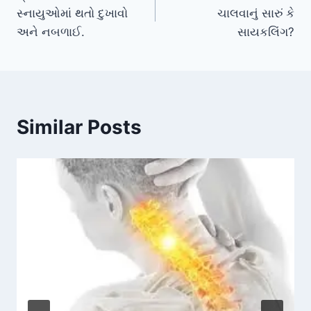
navigation
સ્નાયુઓમાં થતો દુખાવો
ચાલવાનું સારું કે
અને નબળાઈ.
સાયકલિંગ?
Similar Posts