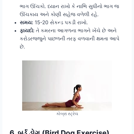
ભાગ ઊંચકો. ધ્યાન રાખો કે નાભિ સુધીનો ભાગ જ
ઊંચકાય અને કોણી સહેજ વળેલી રહે.
સમય:
15-20 સેકન્ડ પકડી રાખો.
ફાયદો:
તે કમરના આગળના ભાગને ખેંચે છે અને
કરોડરજ્જુને પાછળની તરફ વળવાની ક્ષમતા આપે
છે.
કોબ્રા સ્ટ્રેચ
6. બર્ડ ડોગ (Bird Dog Exercise)