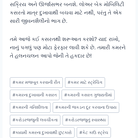
સક્રિય અને ઊર્જાસભર બનશે. લોઅર બેક મોબિલિટી
કસરતો માત્ર દુખાવાથી બચવા માટે નથી, પરંતુ તે એક
સારી જીવનશૈલીનો ભાગ છે.
તમે આજે કઈ કસરતથી શરૂઆત કરશો? યાદ રાખો,
નાનું પગલું પણ મોટા ફેરફાર લાવી શકે છે. તમારી કમરને
તે હલનચલન આપો જેની તે હકદાર છે!
Post
#
કમર મજબૂત કરવાની રીત
#
કમર માટે સ્ટ્રેચિંગ
Tags:
#
કમરના દુખાવાની કસરત
#
કમરની કસરત ગુજરાતીમાં
#
કમરની ગતિશીલતા
#
કમરની જકડન દૂર કરવાના ઉપાય
#
કરોડરજ્જુની લવચીકતા
#
કરોડરજ્જુનું સ્વાસ્થ્ય
#
કાયમી કમરના દુખાવાથી છુટકારો
#
કેટ કાઉ સ્ટ્રેચ