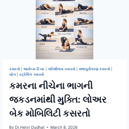
કસરતો
|
આરોગ્ય ટિપ્સ
|
ગતિશીલતા કસરતો
|
મજબૂતીકરણ કસરતો
|
યોગ
|
સ્ટ્રેચિંગ કસરતો
કમરના નીચેના ભાગની
જકડનમાંથી મુક્તિ: લોઅર
બેક મોબિલિટી કસરતો
By
Dr.Hetvi Dudhat
March 8, 2026