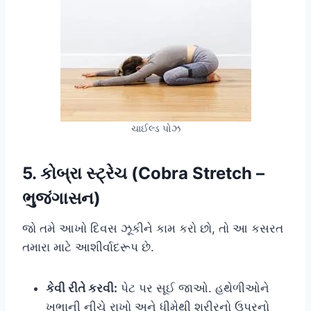
ચાઈલ્ડ પોઝ
5. કોબ્રા સ્ટ્રેચ (Cobra Stretch –
ભુજંગાસન)
જો તમે આખો દિવસ ઝૂકીને કામ કરો છો, તો આ કસરત
તમારા માટે આશીર્વાદરૂપ છે.
કેવી રીતે કરવી:
પેટ પર સૂઈ જાઓ. હથેળીઓને
ખભાની નીચે રાખો અને ધીમેથી શરીરનો ઉપરનો