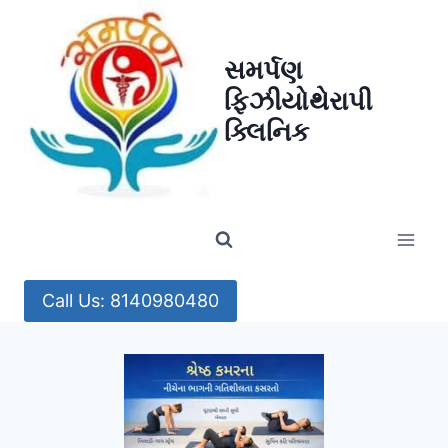
Skip
to
સમર્પણ
content
ફિઝીયોથેરાપી
ક્લિનિક
Call Us: 8140980480