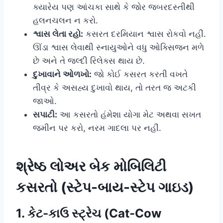
ક્યારેય પણ આંચકા સાથે કે જોર જબરદસ્તીથી
હલનચલન ન કરો.
શ્વાસ લેતા રહો:
કસરત દરમિયાન શ્વાસ રોકવો નહીં.
ઊંડા શ્વાસ લેવાથી સ્નાયુઓને વધુ ઓક્સિજન મળે
છે અને તે જલ્દી રિલેક્સ થાય છે.
દુખાવાને ઓળખો:
જો કોઈ કસરત કરતી વખતે
તીવ્ર કે અસહ્ય દુખાવો થાય, તો તરત જ અટકી
જાઓ.
સપાટી:
આ કસરતો હંમેશા યોગા મેટ અથવા સખત
જમીન પર કરો, નરમ ગાદલા પર નહીં.
શ્રેષ્ઠ લોઅર બેક મોબિલિટી
કસરતો (સ્ટેપ-બાય-સ્ટેપ ગાઇડ)
1. કેટ-કાઉ સ્ટ્રેચ (Cat-Cow