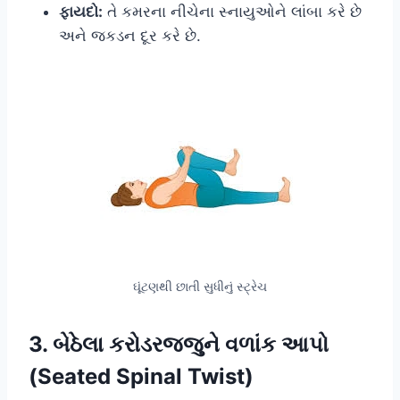
ફાયદો:
તે કમરના નીચેના સ્નાયુઓને લાંબા કરે છે
અને જકડન દૂર કરે છે.
ઘૂંટણથી છાતી સુધીનું સ્ટ્રેચ
3. બેઠેલા કરોડરજ્જુને વળાંક આપો
(Seated Spinal Twist)