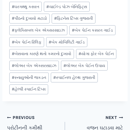
#
ઘરગથ્થુ કસરત
#
ચાઈલ્ડ પોઝ બેનિફિટ્સ
#
પીઠનો દુખાવો મટાડો
#
ફિટનેસ ટિપ્સ ગુજરાતી
#
ફ્લેક્સિબલ બેક એક્સરસાઇઝ
#
બેક પેઈન કસરત ગાઈડ
#
બેક પેઈન રિલિફ
#
બેક મોબિલિટી ગાઈડ
#
બેસવાના કારણે થતો કમરનો દુખાવો
#
યોગા ફોર બેક પેઈન
#
લોઅર બેક એક્સરસાઇઝ
#
લોઅર બેક પેઈન ઉપાય
#
સ્નાયુઓની જકડન
#
સ્પાઈનલ હેલ્થ ગુજરાતી
#
હેલ્ધી સ્પાઈન ટિપ્સ
Post
PREVIOUS
NEXT
પ્રોટીનની કમીથી
વજન ઘટાડવા માટે