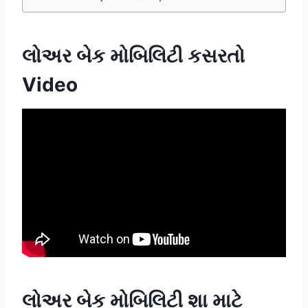
લોઅર બેક મોબિલિટી કસરતો
Video
લોઅર બેક મોબિલિટી શા માટે