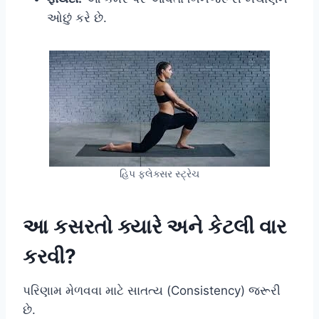
ઓછું કરે છે.
હિપ ફ્લેક્સર સ્ટ્રેચ
આ કસરતો ક્યારે અને કેટલી વાર
કરવી?
પરિણામ મેળવવા માટે સાતત્ય (Consistency) જરૂરી
છે.