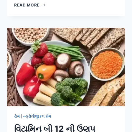
થાપાનો
READ MORE
દુખાવો
રોગ
|
ન્યુરોલોજીકલ રોગ
વિટામિન બી 12 ની ઉણપ