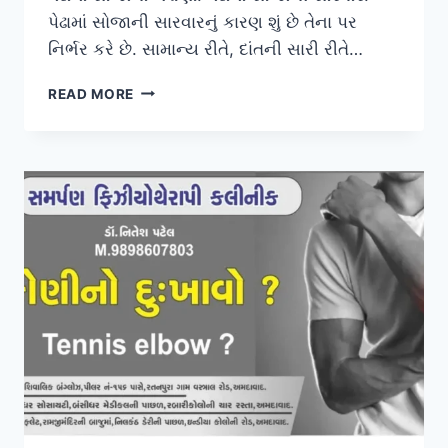
પેઢામાં સોજાની સારવારનું કારણ શું છે તેના પર
નિર્ભર કરે છે. સામાન્ય રીતે, દાંતની સારી રીતે…
પેઢામાં
READ MORE
સોજો