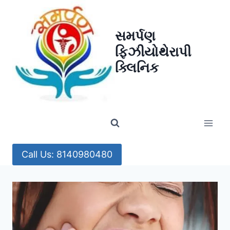
Skip
to
સમર્પણ
content
ફિઝીયોથેરાપી
ક્લિનિક
Call Us: 8140980480