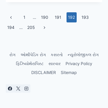
Page
Previous
1
…
190
191
192
193
navigation
Page
Next
194
…
205
Page
રોગ
ઓર્થોપેડિક રોગ
કસરતો
ન્યુરોલોજીકલ રોગ
ફિઝિયોથેરાપિસ્ટ
સારવાર
Privacy Policy
DISCLAIMER
Sitemap