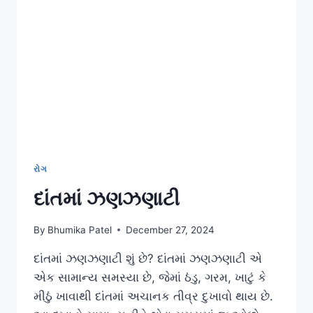
રોગ
દાંતમાં ઝણઝણાટી
By
Bhumika Patel
December 27, 2024
દાંતમાં ઝણઝણાટી શું છે? દાંતમાં ઝણઝણાટી એ
એક સામાન્ય સમસ્યા છે, જેમાં ઠંડુ, ગરમ, ખાટું કે
મીઠું ખાવાથી દાંતમાં અચાનક તીવ્ર દુખાવો થાય છે.