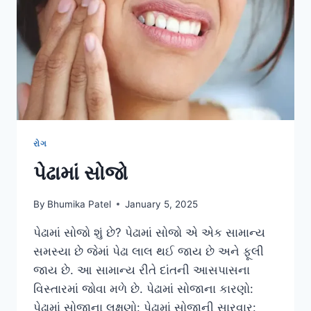
રોગ
પેઢામાં સોજો
By
Bhumika Patel
January 5, 2025
પેઢામાં સોજો શું છે? પેઢામાં સોજો એ એક સામાન્ય
સમસ્યા છે જેમાં પેઢા લાલ થઈ જાય છે અને ફૂલી
જાય છે. આ સામાન્ય રીતે દાંતની આસપાસના
વિસ્તારમાં જોવા મળે છે. પેઢામાં સોજાના કારણો:
પેઢામાં સોજાના લક્ષણો: પેઢામાં સોજાની સારવાર: