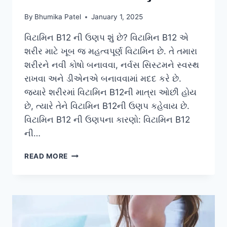
By
Bhumika Patel
January 1, 2025
વિટામિન B12 ની ઉણપ શું છે? વિટામિન B12 એ
શરીર માટે ખૂબ જ મહત્વપૂર્ણ વિટામિન છે. તે તમારા
શરીરને નવી કોષો બનાવવા, નર્વસ સિસ્ટમને સ્વસ્થ
રાખવા અને ડીએનએ બનાવવામાં મદદ કરે છે.
જ્યારે શરીરમાં વિટામિન B12ની માત્રા ઓછી હોય
છે, ત્યારે તેને વિટામિન B12ની ઉણપ કહેવાય છે.
વિટામિન B12 ની ઉણપના કારણો: વિટામિન B12
ની…
વિટામિન
READ MORE
બી
12
ની
ઉણપ