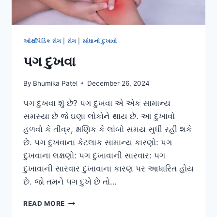
ઓર્થોપેડિક રોગ
|
રોગ
|
સાંધાનો દુખાવો
પગ દુખવા
By
Bhumika Patel
December 26, 2024
પગ દુખવા શું છે? પગ દુખવા એ એક સામાન્ય
સમસ્યા છે જે ઘણા લોકોને થાય છે. આ દુખાવો
હળવો કે તીવ્ર, ક્ષણિક કે લાંબો સમય સુધી રહી શકે
છે. પગ દુખવાના કેટલાક સામાન્ય કારણો: પગ
દુખવાના લક્ષણો: પગ દુખાવાની સારવાર: પગ
દુખાવાની સારવાર દુખાવાના કારણ પર આધારિત હોય
છે. જો તમને પગ દુખે છે તો…
પગ
READ MORE
દુખવા