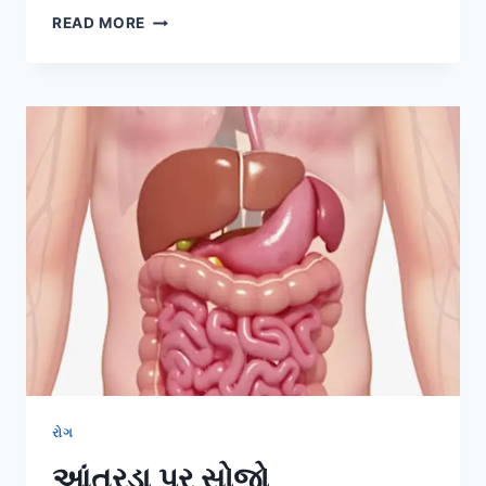
શ્વાસનળી
READ MORE
નો
સોજો
રોગ
આંતરડા પર સોજો