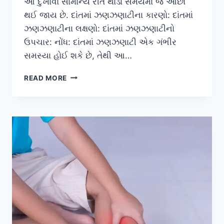
આ દુખાવો સામાન્ય રીતે થોડા સમયમાં જ ઓછો
થઈ જાય છે. દાંતમાં ઝણઝણાટીના કારણો: દાંતમાં
ઝણઝણાટીના લક્ષણો: દાંતમાં ઝણઝણાટીનો
ઉપચાર: નોંધ: દાંતમાં ઝણઝણાટી એક ગંભીર
સમસ્યા હોઈ શકે છે, તેથી આ…
દાંતમાં
READ MORE
ઝણઝણાટી