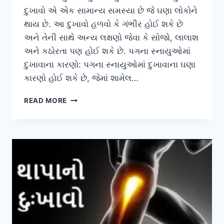
દુખાવો એ એક સામાન્ય સમસ્યા છે જે ઘણા લોકોને
થાય છે. આ દુખાવો હળવો કે ગંભીર હોઈ શકે છે
અને તેની સાથે અન્ય લક્ષણો જેવા કે સોજો, લાલાશ
અને કઠોરતા પણ હોઈ શકે છે. પગના સ્નાયુઓમાં
દુખાવાના કારણો: પગના સ્નાયુઓમાં દુખાવાના ઘણા
કારણો હોઈ શકે છે, જેમાં શામેલ…
પગના
READ MORE
સ્નાયુઓમાં
દુખાવો