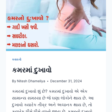
કસરતો
કમરમાં દુખાવો
By
Nitesh Dhameliya
December 31, 2024
કમરમાં દુખાવો શું છે? કમરમાં દુખાવો એ એક
સામાન્ય સમસ્યા છે જે ઘણા લોકોને થાય છે. આ
દુખાવો ક્યારેક તીવ્ર અને અચાનક થાય છે, તો
ક્યારેક ધીમે ધીમે વધતો જાય છે. કમરનો દુખાવો