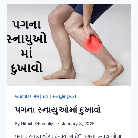
ઓર્થોપેડિક રોગ
|
રોગ
|
સ્નાયુમાં દુખાવો
પગના સ્નાયુઓમાં દુખાવો
By
Nitesh Dhameliya
January 3, 2025
પગના સ્નાયુઓમાં દુખાવો શું છે? પગના સ્નાયુઓમાં