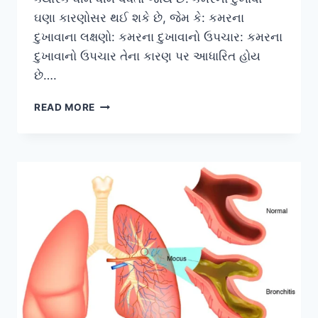
ઘણા કારણોસર થઈ શકે છે, જેમ કે: કમરના
દુખાવાના લક્ષણો: કમરના દુખાવાનો ઉપચાર: કમરના
દુખાવાનો ઉપચાર તેના કારણ પર આધારિત હોય
છે….
કમરમાં
READ MORE
દુખાવો