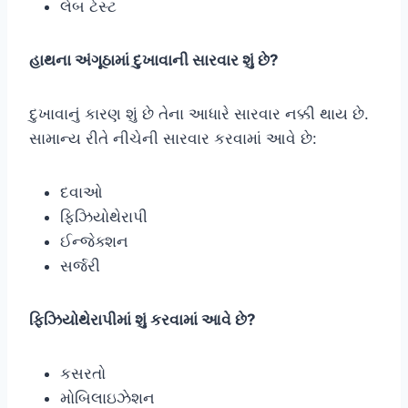
લેબ ટેસ્ટ
હાથના અંગૂઠામાં દુખાવાની સારવાર શું છે?
દુખાવાનું કારણ શું છે તેના આધારે સારવાર નક્કી થાય છે.
સામાન્ય રીતે નીચેની સારવાર કરવામાં આવે છે:
દવાઓ
ફિઝિયોથેરાપી
ઈન્જેક્શન
સર્જરી
ફિઝિયોથેરાપીમાં શું કરવામાં આવે છે?
કસરતો
મોબિલાઇઝેશન