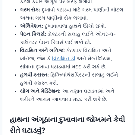
કેટલીકવાર અંગૂઠા પર બરફ લગાવો.
ગરમ સેક:
દુખાવો ઘટાડવા માટે ગરમ પાણીની બોટલ
અથવા ગરમ પાણીનો સેક લગાવો.
એલિવેશન:
દુખાવાવાળા હાથને ઊંચો રાખો.
પેઇન કિલર્સ:
ડૉક્ટરની સલાહ લઈને ઓવર-ધ-
કાઉન્ટર પેઇન કિલર્સ લઈ શકો છો.
વિટામિન અને ખનિજ:
કેટલાક વિટામિન અને
ખનિજ, જેમ કે
વિટામિન ડી
અને મેગ્નેશિયમ,
સાંધાના દુખાવા ઘટાડવામાં મદદ કરી શકે છે.
હળવી કસરત:
ફિઝિયોથેરાપિસ્ટની સલાહ લઈને
હળવી કસરત કરો.
યોગ અને મેડિટેશન:
આ તણાવ ઘટાડવામાં અને
શરીરને આરામ આપવામાં મદદ કરી શકે છે.
હાથના
અંગૂઠાના દુખાવાના જોખમને કેવી
રીતે ઘટાડવું?