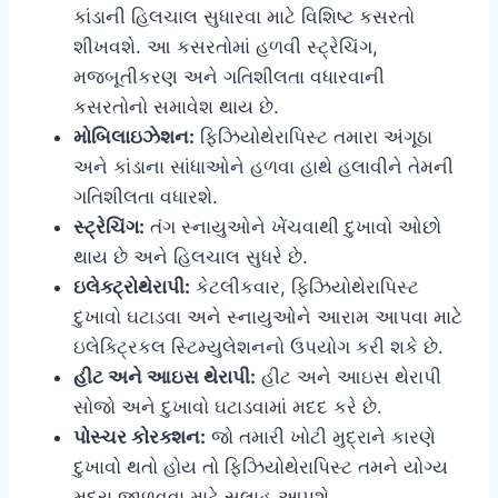
કાંડાની હિલચાલ સુધારવા માટે વિશિષ્ટ કસરતો
શીખવશે. આ કસરતોમાં હળવી સ્ટ્રેચિંગ,
મજબૂતીકરણ અને ગતિશીલતા વધારવાની
કસરતોનો સમાવેશ થાય છે.
મોબિલાઇઝેશન:
ફિઝિયોથેરાપિસ્ટ તમારા અંગૂઠા
અને કાંડાના સાંધાઓને હળવા હાથે હલાવીને તેમની
ગતિશીલતા વધારશે.
સ્ટ્રેચિંગ:
તંગ સ્નાયુઓને ખેંચવાથી દુખાવો ઓછો
થાય છે અને હિલચાલ સુધરે છે.
ઇલેક્ટ્રોથેરાપી:
કેટલીકવાર, ફિઝિયોથેરાપિસ્ટ
દુખાવો ઘટાડવા અને સ્નાયુઓને આરામ આપવા માટે
ઇલેક્ટ્રિકલ સ્ટિમ્યુલેશનનો ઉપયોગ કરી શકે છે.
હીટ અને આઇસ થેરાપી:
હીટ અને આઇસ થેરાપી
સોજો અને દુખાવો ઘટાડવામાં મદદ કરે છે.
પોસ્ચર કોરક્શન:
જો તમારી ખોટી મુદ્રાને કારણે
દુખાવો થતો હોય તો ફિઝિયોથેરાપિસ્ટ તમને યોગ્ય
મુદ્રા જાળવવા માટે સલાહ આપશે.