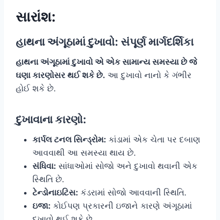
સારાંશ:
હાથના અંગૂઠામાં દુખાવો: સંપૂર્ણ માર્ગદર્શિકા
હાથના અંગૂઠામાં દુખાવો એ એક સામાન્ય સમસ્યા છે જે
ઘણા કારણોસર થઈ શકે છે.
આ દુખાવો નાનો કે ગંભીર
હોઈ શકે છે.
દુખાવાના કારણો:
કાર્પલ ટનલ સિન્ડ્રોમ:
કાંડામાં એક ચેતા પર દબાણ
આવવાથી આ સમસ્યા થાય છે.
સંધિવા:
સાંધાઓમાં સોજો અને દુખાવો થવાની એક
સ્થિતિ છે.
ટેન્ડોનાઇટિસ:
કંડરામાં સોજો આવવાની સ્થિતિ.
ઇજા:
કોઈપણ પ્રકારની ઇજાને કારણે અંગૂઠામાં
દુખાવો થઈ શકે છે.