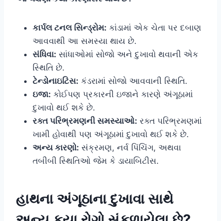
કાર્પલ ટનલ સિન્ડ્રોમ:
કાંડામાં એક ચેતા પર દબાણ
આવવાથી આ સમસ્યા થાય છે.
સંધિવા:
સાંધાઓમાં સોજો અને દુખાવો થવાની એક
સ્થિતિ છે.
ટેન્ડોનાઇટિસ:
કંડરામાં સોજો આવવાની સ્થિતિ.
ઇજા:
કોઈપણ પ્રકારની ઇજાને કારણે અંગૂઠામાં
દુખાવો થઈ શકે છે.
રક્ત પરિભ્રમણની સમસ્યાઓ:
રક્ત પરિભ્રમણમાં
ખામી હોવાથી પણ અંગૂઠામાં દુખાવો થઈ શકે છે.
અન્ય કારણો:
સંક્રમણ, નર્વ પિંચિંગ, અથવા
તબીબી સ્થિતિઓ જેમ કે ડાયાબિટીસ.
હાથના
અંગૂઠાના દુખાવા સાથે
અન્ય કયા રોગો સંકળાયેલા છે?