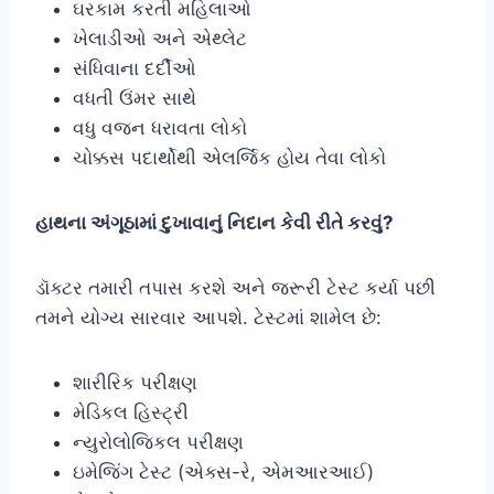
ઘરકામ કરતી મહિલાઓ
ખેલાડીઓ અને એથ્લેટ
સંધિવાના દર્દીઓ
વધતી ઉંમર સાથે
વધુ વજન ધરાવતા લોકો
ચોક્કસ પદાર્થોથી એલર્જિક હોય તેવા લોકો
હાથના અંગૂઠામાં દુખાવાનું નિદાન કેવી રીતે કરવું?
ડૉક્ટર તમારી તપાસ કરશે અને જરૂરી ટેસ્ટ કર્યા પછી
તમને યોગ્ય સારવાર આપશે. ટેસ્ટમાં શામેલ છે:
શારીરિક પરીક્ષણ
મેડિકલ હિસ્ટ્રી
ન્યુરોલોજિકલ પરીક્ષણ
ઇમેજિંગ ટેસ્ટ (એક્સ-રે, એમઆરઆઈ)