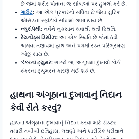
છે જેમાં શરીર પોતાના જ સાંધાઓ પર હુમલો કરે છે.
ગાઉટ
:
આ એક પ્રકારનો સંધિવા છે જેમાં યુરિક
એસિડના સ્ફટિકો સાંધામાં જમા થાય છે.
ન્યુરોપેથી:
નર્વને નુકસાન થવાથી થતી સ્થિતિ.
રેયનોડ્સ ડિસીઝ:
આ એક સ્થિતિ છે જેમાં ઠંડી
અથવા તણાવમાં હાથ અને પગમાં રક્ત પરિભ્રમણ
ઓછું થાય છે.
કંકરના ટ્યુમર:
ભાગ્યે જ, અંગૂઠામાં દુખાવો કોઈ
કંકરના ટ્યુમરને કારણે થઈ શકે છે.
હાથના
અંગૂઠાના દુખાવાનું નિદાન
કેવી રીતે કરવું?
હાથના અંગૂઠાના દુખાવાનું નિદાન કરવા માટે ડૉક્ટર
તમારી તબીબી ઇતિહાસ, લક્ષણો અને શારીરિક પરીક્ષાને