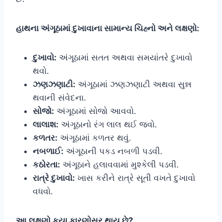
હાથના અંગૂઠામાં દુખાવાના સામાન્ય ચિહ્નો અને લક્ષણો:
દુખાવો:
અંગૂઠામાં સતત અથવા સમયાંતરે દુખાવો
થવો.
ઝણઝણાટી:
અંગૂઠામાં ઝણઝણાટી અથવા સુન્ન
થવાની સંવેદના.
સોજો:
અંગૂઠામાં સોજો આવવો.
લાલાશ:
અંગૂઠાનો રંગ લાલ થઈ જવો.
કળતર:
અંગૂઠામાં કળતર થવું.
નબળાઈ:
અંગૂઠાની પકડ નબળી પડવી.
કઠોરતા:
અંગૂઠાને હલાવવામાં મુશ્કેલી પડવી.
રાત્રે દુખાવો:
ખાસ કરીને રાત્રે સૂતી વખતે દુખાવો
વધવો.
આ લક્ષણો કયા કારણોસર થાય છે?