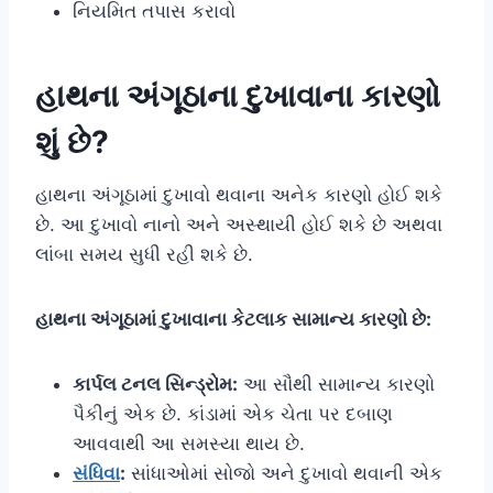
નિયમિત તપાસ કરાવો
હાથના
અંગૂઠાના દુખાવાના કારણો
શું છે?
હાથના અંગૂઠામાં દુખાવો થવાના અનેક કારણો હોઈ શકે
છે. આ દુખાવો નાનો અને અસ્થાયી હોઈ શકે છે અથવા
લાંબા સમય સુધી રહી શકે છે.
હાથના અંગૂઠામાં દુખાવાના કેટલાક સામાન્ય કારણો છે:
કાર્પલ ટનલ સિન્ડ્રોમ:
આ સૌથી સામાન્ય કારણો
પૈકીનું એક છે. કાંડામાં એક ચેતા પર દબાણ
આવવાથી આ સમસ્યા થાય છે.
સંધિવા
:
સાંધાઓમાં સોજો અને દુખાવો થવાની એક