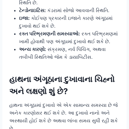
સ્થિતિ છે.
ટેન્ડોનાઇટિસ:
કંડરામાં સોજો આવવાની સ્થિતિ.
ઇજા:
કોઈપણ પ્રકારની ઇજાને કારણે અંગૂઠામાં
દુખાવો થઈ શકે છે.
રક્ત પરિભ્રમણની સમસ્યાઓ:
રક્ત પરિભ્રમણમાં
ખામી હોવાથી પણ અંગૂઠામાં દુખાવો થઈ શકે છે.
અન્ય કારણો:
સંક્રમણ, નર્વ પિંચિંગ, અથવા
તબીબી સ્થિતિઓ જેમ કે ડાયાબિટીસ.
હાથના
અંગૂઠાના દુખાવાના ચિહ્નો
અને લક્ષણો શું છે?
હાથના અંગૂઠામાં દુખાવો એ એક સામાન્ય સમસ્યા છે જે
અનેક કારણોસર થઈ શકે છે. આ દુખાવો નાનો અને
અસ્થાયી હોઈ શકે છે અથવા લાંબા સમય સુધી રહી શકે
છે.