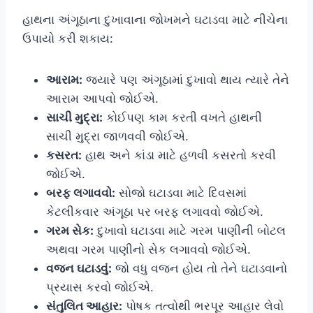
હાથના અંગૂઠાના દુખાવાના જોખમને ઘટાડવા માટે નીચેના
ઉપાયો કરી શકાય:
આરામ:
જ્યારે પણ અંગૂઠામાં દુખાવો થાય ત્યારે તેને
આરામ આપવો જોઈએ.
સાચી મુદ્રા:
કોઈપણ કામ કરતી વખતે હાથની
સાચી મુદ્રા જાળવવી જોઈએ.
કસરત:
હાથ અને કાંડા માટે હળવી કસરતો કરવી
જોઈએ.
બરફ લગાવવો:
સોજો ઘટાડવા માટે દિવસમાં
કેટલીકવાર અંગૂઠા પર બરફ લગાવવો જોઈએ.
ગરમ સેક:
દુખાવો ઘટાડવા માટે ગરમ પાણીની બોટલ
અથવા ગરમ પાણીનો સેક લગાવવો જોઈએ.
વજન ઘટાડવું:
જો વધુ વજન હોય તો તેને ઘટાડવાનો
પ્રયાસ કરવો જોઈએ.
સંતુલિત આહાર:
પોષક તત્વોથી ભરપૂર આહાર લેવો