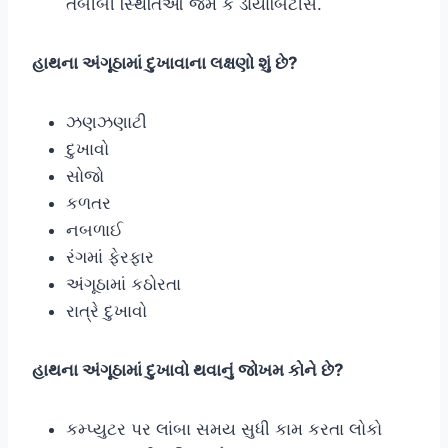
તબીબી સ્થિતિઓ જેમ કે ડાયાબિટીસ.
હાથના અંગૂઠામાં દુખાવાના લક્ષણો શું છે?
ઝણઝણાટી
દુખાવો
સોજો
કળતર
નબળાઈ
રંગમાં ફેરફાર
અંગૂઠામાં કઠોરતા
રાત્રે દુખાવો
હાથના અંગૂઠામાં દુખાવો થવાનું જોખમ કોને છે?
કમ્પ્યુટર પર લાંબા સમય સુધી કામ કરતા લોકો