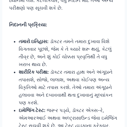
ધ્યાનમાં લેશે. કેટલીકવાર, વધુ નિદાન માટે તેઓ અન્ય
પરીક્ષણો પણ સૂચવી શકે છે.
નિદાનની પ્રક્રિયા:
તમારો ઇતિહાસ:
ડૉક્ટર તમને તમારા દુખાવા વિશે
વિગતવાર પૂછશે, જેમ કે તે ક્યારે શરૂ થયું, કેટલું
તીવ્ર છે, અને શું કોઈ ચોક્કસ પ્રવૃત્તિથી તે વધુ
ખરાબ થાય છે.
શારીરિક પરીક્ષા:
ડૉક્ટર તમારા હાથ અને અંગૂઠાને
તપાસશે, સોજો, લાલાશ, અથવા કોઈપણ અન્ય
વિકૃતિઓ માટે તપાસ કરશે. તેઓ તમારા અંગૂઠાને
હલાવવા અને દબાવવાથી થતા દુખાવાનું મૂલ્યાંકન
પણ કરશે.
ઇમેજિંગ ટેસ્ટ:
જરૂર પડ્યે, ડૉક્ટર એક્સ-રે,
એમઆરઆઈ અથવા અલ્ટ્રાસાઉન્ડ જેવા ઇમેજિંગ
ટેસ્ટ સૂચવી શકે છે. આ ટેસ્ટ હાડકાના ફ્રેક્ચર,