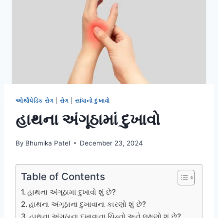
ઓર્થોપેડિક રોગ
|
રોગ
|
સાંધાનો દુખાવો
હાથના અંગૂઠામાં દુખાવો
By
Bhumika Patel
December 23, 2024
Table of Contents
હાથના અંગૂઠામાં દુખાવો શું છે?
હાથના અંગૂઠાના દુખાવાના કારણો શું છે?
હાથના અંગૂઠાના દુખાવાના ચિહ્નો અને લક્ષણો શું છે?