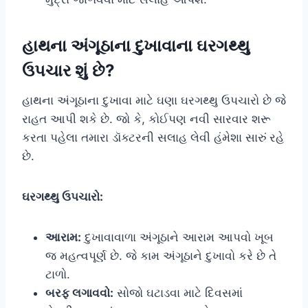
હાથના
અંગૂઠાના દુખાવાના ઘરગથ્થુ
ઉપચાર શું છે?
હાથના અંગૂઠાના દુખાવા માટે ઘણા ઘરગથ્થુ ઉપચારો છે જે
રાહત આપી શકે છે. જો કે, કોઈપણ નવી સારવાર શરૂ
કરતા પહેલા તમારા ડૉક્ટરની સલાહ લેવી હંમેશા સારું રહે
છે.
ઘરગથ્થુ ઉપચારો:
આરામ:
દુખાવાવાળા અંગૂઠાને આરામ આપવો ખૂબ
જ મહત્વપૂર્ણ છે. જે કામ અંગૂઠાને દુખાવો કરે છે તે
ટાળો.
બરફ લગાવવો:
સોજો ઘટાડવા માટે દિવસમાં