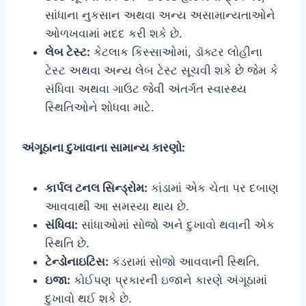
સાંધાના નુકસાન અથવા અન્ય અસામાન્યતાઓને
ઓળખવામાં મદદ કરી શકે છે.
લેબ ટેસ્ટ:
કેટલાક કિસ્સાઓમાં, ડૉક્ટર લોહીના
ટેસ્ટ અથવા અન્ય લેબ ટેસ્ટ સૂચવી શકે છે જેમ કે
સંધિવા અથવા ગાઉટ જેવી અંતર્ગત સ્વાસ્થ્ય
સ્થિતિઓને શોધવા માટે.
અંગૂઠાના દુખાવાના સામાન્ય કારણો:
કાર્પલ ટનલ સિન્ડ્રોમ:
કાંડામાં એક ચેતા પર દબાણ
આવવાથી આ સમસ્યા થાય છે.
સંધિવા:
સાંધાઓમાં સોજો અને દુખાવો થવાની એક
સ્થિતિ છે.
ટેન્ડોનાઇટિસ:
કંડરામાં સોજો આવવાની સ્થિતિ.
ઇજા:
કોઈપણ પ્રકારની ઇજાને કારણે અંગૂઠામાં
દુખાવો થઈ શકે છે.