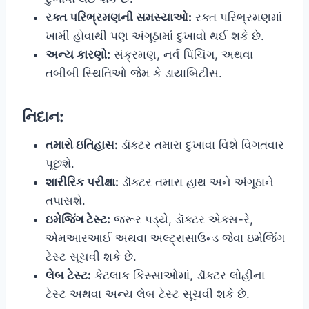
રક્ત પરિભ્રમણની સમસ્યાઓ:
રક્ત પરિભ્રમણમાં
ખામી હોવાથી પણ અંગૂઠામાં દુખાવો થઈ શકે છે.
અન્ય કારણો:
સંક્રમણ, નર્વ પિંચિંગ, અથવા
તબીબી સ્થિતિઓ જેમ કે ડાયાબિટીસ.
નિદાન:
તમારો ઇતિહાસ:
ડૉક્ટર તમારા દુખાવા વિશે વિગતવાર
પૂછશે.
શારીરિક પરીક્ષા:
ડૉક્ટર તમારા હાથ અને અંગૂઠાને
તપાસશે.
ઇમેજિંગ ટેસ્ટ:
જરૂર પડ્યે, ડૉક્ટર એક્સ-રે,
એમઆરઆઈ અથવા અલ્ટ્રાસાઉન્ડ જેવા ઇમેજિંગ
ટેસ્ટ સૂચવી શકે છે.
લેબ ટેસ્ટ:
કેટલાક કિસ્સાઓમાં, ડૉક્ટર લોહીના
ટેસ્ટ અથવા અન્ય લેબ ટેસ્ટ સૂચવી શકે છે.