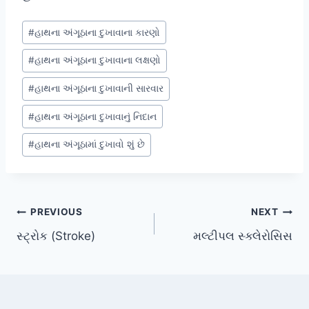
Post
#
હાથના અંગૂઠાના દુખાવાના કારણો
Tags:
#
હાથના અંગૂઠાના દુખાવાના લક્ષણો
#
હાથના અંગૂઠાના દુખાવાની સારવાર
#
હાથના અંગૂઠાના દુખાવાનું નિદાન
#
હાથના અંગૂઠામાં દુખાવો શું છે
Post
PREVIOUS
NEXT
સ્ટ્રોક (Stroke)
મલ્ટીપલ સ્ક્લેરોસિસ
navigation