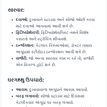
સારવાર:
દવાઓ:
દુખાવાને ઘટાડવા અને સોજો ઓછો કરવા
માટે દવાઓ આપવામાં આવી શકે છે.
ફિઝિયોથેરાપી:
ફિઝિયોથેરાપિસ્ટ તમને વિશેષ
કસરતો અને સ્ટ્રેચિંગ શીખવશે.
ઇન્જેક્શન:
કેટલાક કિસ્સાઓમાં, ડૉક્ટર તમારા
અંગૂઠામાં સ્ટીરોઇડ ઇન્જેક્શન આપી શકે છે.
સર્જરી:
જો અન્ય સારવાર કામ ન કરે તો, સર્જરી
એક વિકલ્પ હોઈ શકે છે.
ઘરગથ્થુ ઉપચારો:
આરામ:
દુખાવાવાળા અંગૂઠાને આરામ આપવો.
બરફ લગાવવો:
સોજો ઘટાડવા માટે દિવસમાં
કેટલીકવાર અંગૂઠા પર બરફ લગાવો.