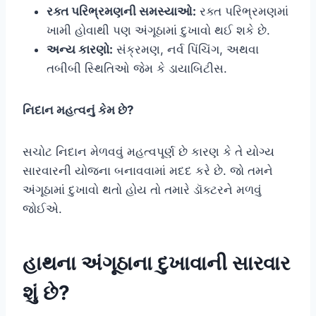
રક્ત પરિભ્રમણની સમસ્યાઓ:
રક્ત પરિભ્રમણમાં
ખામી હોવાથી પણ અંગૂઠામાં દુખાવો થઈ શકે છે.
અન્ય કારણો:
સંક્રમણ, નર્વ પિંચિંગ, અથવા
તબીબી સ્થિતિઓ જેમ કે ડાયાબિટીસ.
નિદાન મહત્વનું કેમ છે?
સચોટ નિદાન મેળવવું મહત્વપૂર્ણ છે કારણ કે તે યોગ્ય
સારવારની યોજના બનાવવામાં મદદ કરે છે. જો તમને
અંગૂઠામાં દુખાવો થતો હોય તો તમારે ડૉક્ટરને મળવું
જોઈએ.
હાથના
અંગૂઠાના દુખાવાની સારવાર
શું છે?