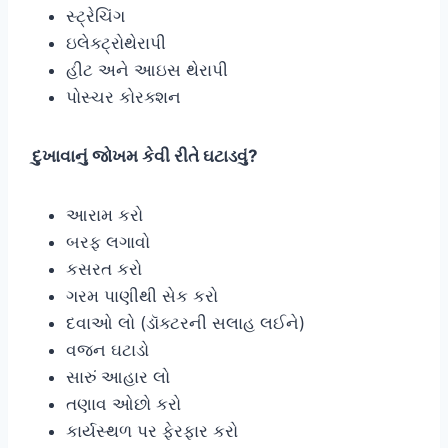
સ્ટ્રેચિંગ
ઇલેક્ટ્રોથેરાપી
હીટ અને આઇસ થેરાપી
પોસ્ચર કોરક્શન
દુખાવાનું જોખમ કેવી રીતે ઘટાડવું?
આરામ કરો
બરફ લગાવો
કસરત કરો
ગરમ પાણીથી સેક કરો
દવાઓ લો (ડૉક્ટરની સલાહ લઈને)
વજન ઘટાડો
સારું આહાર લો
તણાવ ઓછો કરો
કાર્યસ્થળ પર ફેરફાર કરો