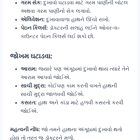
ગરમ સેક:
દુખાવો ઘટાડવા માટે ગરમ પાણીની બોટલ
અથવા ગરમ પાણીનો સેક લગાવો.
એલિવેશન:
દુખાવાવાળા હાથને ઊંચો રાખો.
પેઇન કિલર્સ:
ડૉક્ટરની સલાહ લઈને ઓવર-ધ-
કાઉન્ટર પેઇન કિલર્સ લઈ શકો છો.
જોખમ ઘટાડવા:
આરામ:
જ્યારે પણ અંગૂઠામાં દુખાવો થાય ત્યારે તેને
આરામ આપવો જોઈએ.
સાચી મુદ્રા:
કોઈપણ કામ કરતી વખતે હાથની
સાચી મુદ્રા જાળવવી જોઈએ.
કસરત:
હાથ અને કાંડા માટે હળવી કસરતો કરવી
જોઈએ.
મહત્વની નોંધ:
જો તમને હાથના અંગૂઠામાં દુખાવો થતો
હોય તો તરત જ ડૉક્ટરને મળો.