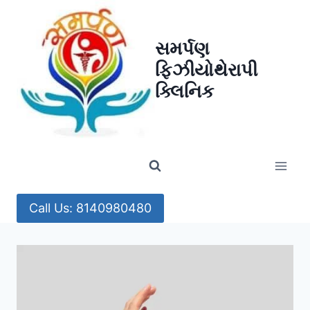
Skip
to
સમર્પણ
content
ફિઝીયોથેરાપી
ક્લિનિક
Call Us: 8140980480