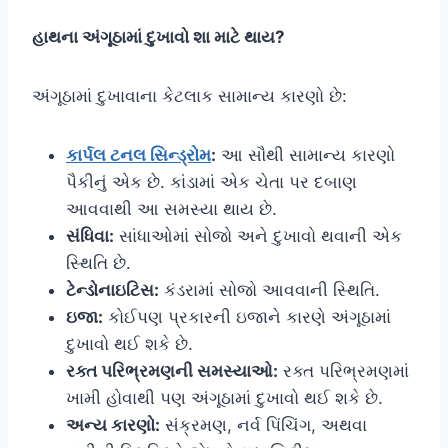
હાથના અંગૂઠામાં દુખાવો શા માટે થાય?
અંગૂઠામાં દુખાવાના કેટલાક સામાન્ય કારણો છે:
કાર્પલ ટનલ સિન્ડ્રોમ
:
આ સૌથી સામાન્ય કારણો
પૈકીનું એક છે. કાંડામાં એક ચેતા પર દબાણ
આવવાથી આ સમસ્યા થાય છે.
સંધિવા:
સાંધાઓમાં સોજો અને દુખાવો થવાની એક
સ્થિતિ છે.
ટેન્ડોનાઇટિસ:
કંડરામાં સોજો આવવાની સ્થિતિ.
ઇજા:
કોઈપણ પ્રકારની ઇજાને કારણે અંગૂઠામાં
દુખાવો થઈ શકે છે.
રક્ત પરિભ્રમણની સમસ્યાઓ:
રક્ત પરિભ્રમણમાં
ખામી હોવાથી પણ અંગૂઠામાં દુખાવો થઈ શકે છે.
અન્ય કારણો:
સંક્રમણ, નર્વ પિંચિંગ, અથવા