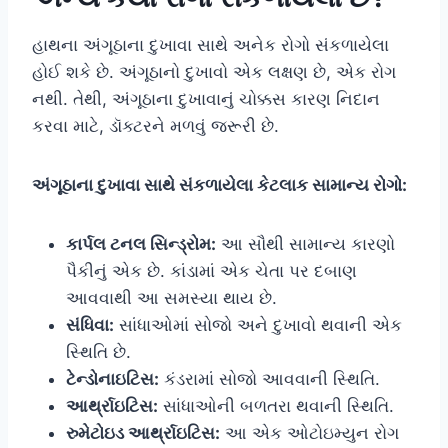
હાથના અંગૂઠાના દુખાવા સાથે અનેક રોગો સંકળાયેલા
હોઈ શકે છે. અંગૂઠાનો દુખાવો એક લક્ષણ છે, એક રોગ
નથી. તેથી, અંગૂઠાના દુખાવાનું ચોક્કસ કારણ નિદાન
કરવા માટે, ડૉક્ટરને મળવું જરૂરી છે.
અંગૂઠાના દુખાવા સાથે સંકળાયેલા કેટલાક સામાન્ય રોગો:
કાર્પલ ટનલ સિન્ડ્રોમ:
આ સૌથી સામાન્ય કારણો
પૈકીનું એક છે. કાંડામાં એક ચેતા પર દબાણ
આવવાથી આ સમસ્યા થાય છે.
સંધિવા:
સાંધાઓમાં સોજો અને દુખાવો થવાની એક
સ્થિતિ છે.
ટેન્ડોનાઇટિસ:
કંડરામાં સોજો આવવાની સ્થિતિ.
આર્થ્રાઇટિસ:
સાંધાઓની બળતરા થવાની સ્થિતિ.
રુમેટોઇડ આર્થ્રાઇટિસ:
આ એક ઓટોઇમ્યુન રોગ