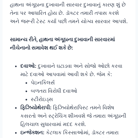
હાથના અંગૂઠાના દુખાવાની સારવાર દુખાવાનું કારણ શું છે
તેના પર આધારિત હોય છે. ડૉક્ટર તમારી તપાસ કરશે
અને જરૂરી ટેસ્ટ કર્યા પછી તમને યોગ્ય સારવાર આપશે.
સામાન્ય રીતે, હાથના અંગૂઠાના દુખાવાની સારવારમાં
નીચેનાનો સમાવેશ થઈ શકે છે:
દવાઓ:
દુખાવાને ઘટાડવા અને સોજો ઓછો કરવા
માટે દવાઓ આપવામાં આવી શકે છે. જેમ કે:
પેઇનકિલર્સ
બળતરા વિરોધી દવાઓ
સ્ટીરોઇડ્સ
ફિઝિયોથેરાપી:
ફિઝિયોથેરાપિસ્ટ તમને વિશેષ
કસરતો અને સ્ટ્રેચિંગ શીખવશે જે તમારા અંગૂઠાની
હિલચાલ સુધારવામાં મદદ કરશે.
ઇન્જેક્શન:
કેટલાક કિસ્સાઓમાં, ડૉક્ટર તમારા