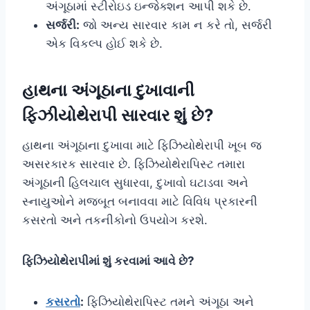
અંગૂઠામાં સ્ટીરોઇડ ઇન્જેક્શન આપી શકે છે.
સર્જરી:
જો અન્ય સારવાર કામ ન કરે તો, સર્જરી
એક વિકલ્પ હોઈ શકે છે.
હાથના
અંગૂઠાના દુખાવાની
ફિઝીયોથેરાપી સારવાર શું છે?
હાથના અંગૂઠાના દુખાવા માટે ફિઝિયોથેરાપી ખૂબ જ
અસરકારક સારવાર છે. ફિઝિયોથેરાપિસ્ટ તમારા
અંગૂઠાની હિલચાલ સુધારવા, દુખાવો ઘટાડવા અને
સ્નાયુઓને મજબૂત બનાવવા માટે વિવિધ પ્રકારની
કસરતો અને તકનીકોનો ઉપયોગ કરશે.
ફિઝિયોથેરાપીમાં શું કરવામાં આવે છે?
કસરતો
:
ફિઝિયોથેરાપિસ્ટ તમને અંગૂઠા અને