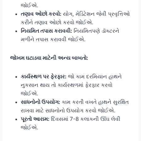
જોઈએ.
તણાવ ઓછો કરવો:
યોગ, મેડિટેશન જેવી પ્રવૃત્તિઓ
કરીને તણાવ ઓછો કરવો જોઈએ.
નિયમિત તપાસ કરાવવી:
નિયમિતપણે ડૉક્ટરને
મળીને તપાસ કરાવવી જોઈએ.
જોખમ ઘટાડવા માટેની અન્ય બાબતો:
કાર્યસ્થળ પર ફેરફાર:
જો કામ દરમિયાન હાથને
નુકસાન થાય તો કાર્યસ્થળમાં ફેરફાર કરવો
જોઈએ.
સાધનોનો ઉપયોગ:
કામ કરતી વખતે હાથને સુરક્ષિત
રાખવા માટે સાધનોનો ઉપયોગ કરવો જોઈએ.
પૂરતો આરામ:
દિવસમાં 7-8 કલાકની ઊંઘ લેવી
જોઈએ.