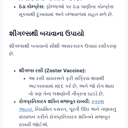
ઠંડા કોમ્પ્રેસ:
ફોલ્લાઓ પર ઠંડા પાણીના કોમ્પ્રેસ
મૂકવાથી દુખાવામાં અને ખંજવાળમાં રાહત મળે છે.
શીંગલ્સથી બચવાના ઉપાયો
શીંગલ્સથી બચવાનો સૌથી અસરકારક ઉપાય રસીકરણ
છે.
શીંગલ્સ રસી (Zoster Vaccine):
આ રસી વાયરસને ફરી સક્રિય થવાથી
અટકાવવામાં મદદ કરે છે, અને જો રોગ થાય
તો પણ તેના લક્ષણોની તીવ્રતા ઘટાડે છે.
રોગપ્રતિકારક શક્તિ મજબૂત રાખવી:
સ્વસ્થ
આહાર
, નિયમિત કસરત, પૂરતી ઊંઘ અને તણાવનું
સંચાલન કરીને રોગપ્રતિકારક શક્તિને મજબૂત
રાખવી જોઈએ.