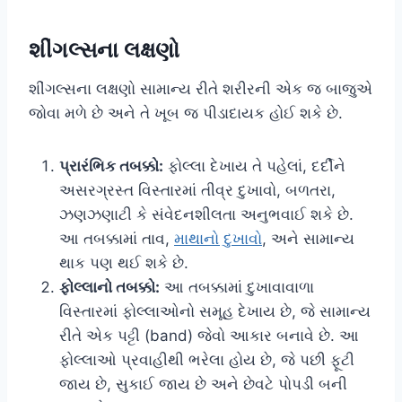
શીંગલ્સના લક્ષણો
શીંગલ્સના લક્ષણો સામાન્ય રીતે શરીરની એક જ બાજુએ
જોવા મળે છે અને તે ખૂબ જ પીડાદાયક હોઈ શકે છે.
પ્રારંભિક તબક્કો:
ફોલ્લા દેખાય તે પહેલાં, દર્દીને
અસરગ્રસ્ત વિસ્તારમાં તીવ્ર દુખાવો, બળતરા,
ઝણઝણાટી કે સંવેદનશીલતા અનુભવાઈ શકે છે.
આ તબક્કામાં તાવ,
માથાનો દુખાવો
, અને સામાન્ય
થાક પણ થઈ શકે છે.
ફોલ્લાનો તબક્કો:
આ તબક્કામાં દુખાવાવાળા
વિસ્તારમાં ફોલ્લાઓનો સમૂહ દેખાય છે, જે સામાન્ય
રીતે એક પટ્ટી (band) જેવો આકાર બનાવે છે. આ
ફોલ્લાઓ પ્રવાહીથી ભરેલા હોય છે, જે પછી ફૂટી
જાય છે, સુકાઈ જાય છે અને છેવટે પોપડી બની