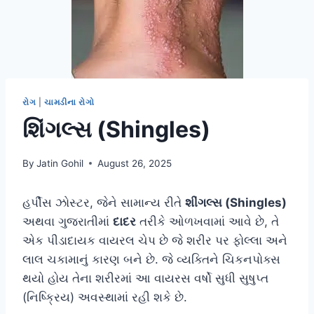
રોગ
|
ચામડીના રોગો
શિંગલ્સ (Shingles)
By
Jatin Gohil
August 26, 2025
હર્પીસ ઝોસ્ટર, જેને સામાન્ય રીતે
શીંગલ્સ (Shingles)
અથવા ગુજરાતીમાં
દાદર
તરીકે ઓળખવામાં આવે છે, તે
એક પીડાદાયક વાયરલ ચેપ છે જે શરીર પર ફોલ્લા અને
લાલ ચકામાનું કારણ બને છે. જે વ્યક્તિને ચિકનપોક્સ
થયો હોય તેના શરીરમાં આ વાયરસ વર્ષો સુધી સુષુપ્ત
(નિષ્ક્રિય) અવસ્થામાં રહી શકે છે.