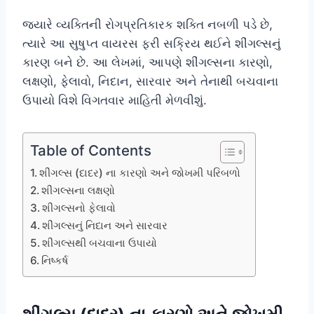
જ્યારે વ્યક્તિની રોગપ્રતિકારક શક્તિ નબળી પડે છે,
ત્યારે આ સુષુપ્ત વાયરસ ફરી સક્રિય થઈને શીંગલ્સનું
કારણ બને છે. આ લેખમાં, આપણે શીંગલ્સના કારણો,
લક્ષણો, ફેલાવો, નિદાન, સારવાર અને તેનાથી બચવાના
ઉપાયો વિશે વિગતવાર માહિતી મેળવીશું.
Table of Contents
શીંગલ્સ (દાદર) ના કારણો અને જોખમી પરિબળો
શીંગલ્સના લક્ષણો
શીંગલ્સનો ફેલાવો
શીંગલ્સનું નિદાન અને સારવાર
શીંગલ્સથી બચવાના ઉપાયો
નિષ્કર્ષ