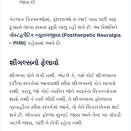
જાય છે.
કેટલાક કિસ્સાઓમાં, ફોલ્લાઓ રૂઝાઈ ગયા પછી પણ
દુખાવો લાંબા સમય સુધી ચાલુ રહી શકે છે. આ સ્થિતિને
પોસ્ટહર્પેટિક ન્યુરાલજીયા (Postherpetic Neuralgia
– PHN)
કહેવામાં આવે છે.
શીંગલ્સનો ફેલાવો
શીંગલ્સ પોતે ચેપી નથી. એટલે કે, તમે કોઈ શીંગલ્સના
દર્દીના સંપર્કમાં આવવાથી સીધા શીંગલ્સનો ચેપ લાગતો
નથી. પરંતુ, જો કોઈ વ્યક્તિ જેને ક્યારેય ચિકનપોક્સ
થયો નથી કે રસી લીધી નથી, તે શીંગલ્સના ફોલ્લાના
પ્રવાહીના સીધા સંપર્કમાં આવે, તો તેને ચિકનપોક્સ થઈ
શકે છે. એકવાર ફોલ્લા સુકાઈ જાય અને તેના પર પોપડી
બાઝી જાય, પછી તે ચેપી રહેતા નથી.