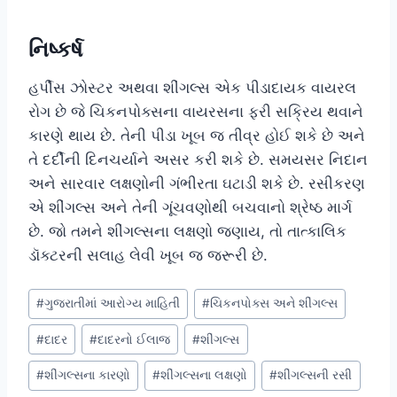
નિષ્કર્ષ
હર્પીસ ઝોસ્ટર અથવા શીંગલ્સ એક પીડાદાયક વાયરલ
રોગ છે જે ચિકનપોક્સના વાયરસના ફરી સક્રિય થવાને
કારણે થાય છે. તેની પીડા ખૂબ જ તીવ્ર હોઈ શકે છે અને
તે દર્દીની દિનચર્યાને અસર કરી શકે છે. સમયસર નિદાન
અને સારવાર લક્ષણોની ગંભીરતા ઘટાડી શકે છે. રસીકરણ
એ શીંગલ્સ અને તેની ગૂંચવણોથી બચવાનો શ્રેષ્ઠ માર્ગ
છે. જો તમને શીંગલ્સના લક્ષણો જણાય, તો તાત્કાલિક
ડૉક્ટરની સલાહ લેવી ખૂબ જ જરૂરી છે.
Post
#
ગુજરાતીમાં આરોગ્ય માહિતી
#
ચિકનપોક્સ અને શીંગલ્સ
Tags:
#
દાદર
#
દાદરનો ઈલાજ
#
શીંગલ્સ
#
શીંગલ્સના કારણો
#
શીંગલ્સના લક્ષણો
#
શીંગલ્સની રસી