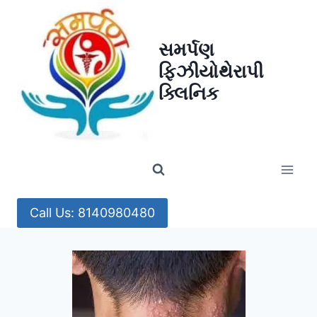
Skip
to
સમર્પણ
content
ફિઝીયોથેરાપી
ક્લિનિક
Call Us: 8140980480