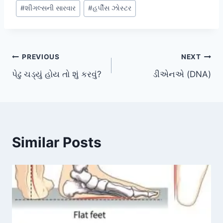
#
શીંગલ્સની સારવાર
#
હર્પીસ ઝોસ્ટર
Post
PREVIOUS
NEXT
પેઢુ ચડ્યું હોય તો શું કરવું?
ડીએનએ (DNA)
navigation
Similar Posts