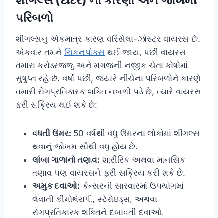
શીંગલ્સ (દાદર) ના કારણો અને જોખમી
પરિબળો
શીંગલ્સનું એકમાત્ર કારણ વેરિસેલા-ઝોસ્ટર વાયરસ છે.
એકવાર તમને
ચિકનપોક્સ
થઈ જાય, પછી વાયરસ
તમારા કરોડરજ્જુ અને મગજની નજીક ચેતા કોષોમાં
સુષુપ્ત રહે છે. વર્ષો પછી, જ્યારે નીચેના પરિબળોને કારણે
તમારી રોગપ્રતિકારક શક્તિ નબળી પડે છે, ત્યારે વાયરસ
ફરી સક્રિય થઈ શકે છે:
વધતી ઉંમર:
50 વર્ષથી વધુ ઉંમરના લોકોમાં શીંગલ્સ
થવાનું જોખમ સૌથી વધુ હોય છે.
લાંબા ગાળાનો તણાવ:
શારીરિક અથવા માનસિક
તણાવ પણ વાયરસને ફરી સક્રિય કરી શકે છે.
અમુક દવાઓ:
કેન્સરની સારવારમાં ઉપયોગમાં
લેવાતી કીમોથેરાપી, સ્ટેરોઇડ્સ, અથવા
રોગપ્રતિકારક શક્તિને દબાવતી દવાઓ.