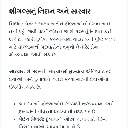
શીંગલ્સનું નિદાન અને સારવાર
નિદાન:
ડૉક્ટર સામાન્ય રીતે ફોલ્લાઓનો દેખાવ અને
તેની પટ્ટી જેવી પેટર્ન જોઈને જ શીંગલ્સનું નિદાન કરી
શકે છે. જોકે, દુર્લભ કિસ્સાઓમાં વાયરસની પુષ્ટિ કરવા
માટે ફોલ્લામાંથી પ્રવાહીનો નમૂનો લેબોરેટરીમાં
મોકલવામાં આવી શકે છે.
સારવાર:
શીંગલ્સની સારવારમાં મુખ્યત્વે એન્ટિવાયરલ
દવાઓ અને દુખાવાને ઓછો કરવા માટેની દવાઓનો
ઉપયોગ થાય છે.
આ દવાઓ ફોલ્લાઓને ઝડપથી રૂઝાવવામાં અને
દુખાવાની તીવ્રતા ઘટાડવામાં મદદ કરે છે.
પેઈન કિલર્સ:
દુખાવાને ઓછો કરવા માટે પેઈન
કિલર દવાઓ આપવામાં આવે છે.