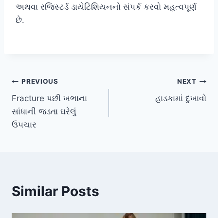
અથવા રજિસ્ટર્ડ ડાયેટિશિયનનો સંપર્ક કરવો મહત્વપૂર્ણ
છે.
Post
PREVIOUS
NEXT
Fracture પછી ખભાના
હાડકામાં દુખાવો
navigation
સાંધાની જડતા ઘરેલું
ઉપચાર
Similar Posts