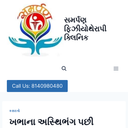
Skip
to
સમર્પણ
content
ફિઝીયોથેરાપી
ક્લિનિક
Call Us: 8140980480
કસરતો
ખભાના અસ્થિભંગ પછી