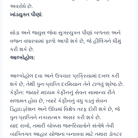
અવરોધે છે.
ખાંડયુક્ત પીણાં
:
સોડા અને જ્યુસ જેવા સુગરયુક્ત પીણાં બળતરા અને
વજન વધારવામાં ફાળો આપી શકે છે, જે હીલિંગને ધીમું
કરી શકે છે.
આલ્કોહોલ:
આલ્કોહોલ દવા અને ઉપચાર પ્રક્રિયામાં દખલ કરી
શકે છે, તેથી પુનઃપ્રાપ્તિ દરમિયાન તેને ટાળવું શ્રેષ્ઠ છે.
કેફીન: જ્યારે મધ્યમ કેફીનનું સેવન સામાન્ય રીતે
સલામત હોય છે, ત્યારે કેફીનનું વધુ પડતું સેવન
ડિહાઇડ્રેશન અને ઊંઘમાં વિક્ષેપ તરફ દોરી શકે છે, જે
પુનઃપ્રાપ્તિને નકારાત્મક અસર કરી શકે છે.
યાદ રાખો, તમારી ચોક્કસ જરૂરિયાતોને સંતોષે તેવી
વ્યક્તિગત આહાર યોજના બનાવવા માટે તમારા ડૉક્ટર