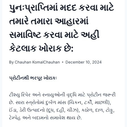
પુનઃપ્રાપ્તિમાં મદદ કરવા માટે
તમારે તમારા આહારમાં
સમાવિષ્ટ કરવા માટે અહીં
કેટલાક ખોરાક છે:
By
Chauhan KomalChauhan
December 10, 2024
પ્રોટીનથી ભરપૂર ખોરાકઃ
ટીશ્યુ રિપેર અને સ્નાયુઓની વૃદ્ધિ માટે પ્રોટીન જરૂરી
છે. સારા સ્ત્રોતોમાં દુર્બળ માંસ (ચિકન, ટર્કી, માછલી),
ઈંડા, ડેરી ઉત્પાદનો (દૂધ, દહીં, ચીઝ), કઠોળ, દાળ, ટોફુ,
ટેમ્પેહ અને બદામનો સમાવેશ થાય છે.