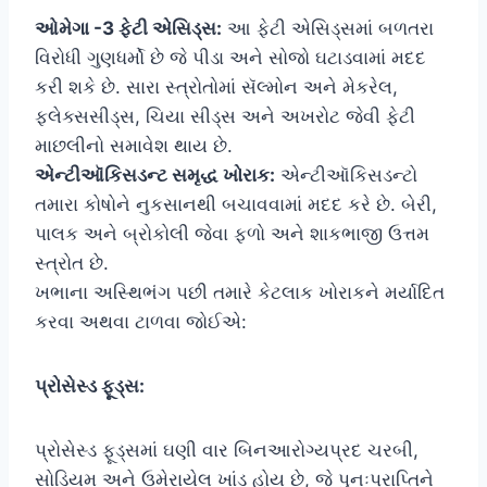
ઓમેગા -3 ફેટી એસિડ્સ:
આ ફેટી એસિડ્સમાં બળતરા
વિરોધી ગુણધર્મો છે જે પીડા અને સોજો ઘટાડવામાં મદદ
કરી શકે છે. સારા સ્ત્રોતોમાં સૅલ્મોન અને મેકરેલ,
ફ્લેક્સસીડ્સ, ચિયા સીડ્સ અને અખરોટ જેવી ફેટી
માછલીનો સમાવેશ થાય છે.
એન્ટીઑકિસડન્ટ સમૃદ્ધ ખોરાક:
એન્ટીઑકિસડન્ટો
તમારા કોષોને નુકસાનથી બચાવવામાં મદદ કરે છે. બેરી,
પાલક અને બ્રોકોલી જેવા ફળો અને શાકભાજી ઉત્તમ
સ્ત્રોત છે.
ખભાના અસ્થિભંગ પછી તમારે કેટલાક ખોરાકને મર્યાદિત
કરવા અથવા ટાળવા જોઈએ:
પ્રોસેસ્ડ ફૂડ્સ:
પ્રોસેસ્ડ ફૂડ્સમાં ઘણી વાર બિનઆરોગ્યપ્રદ ચરબી,
સોડિયમ અને ઉમેરાયેલ ખાંડ હોય છે, જે પુનઃપ્રાપ્તિને