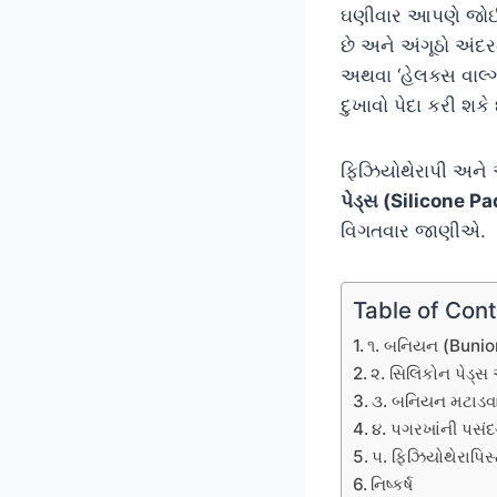
ઘણીવાર આપણે જોઈએ
છે અને અંગૂઠો અં
અથવા ‘હેલક્સ વાલ્
દુખાવો પેદા કરી શકે 
ફિઝિયોથેરાપી અને
પેડ્સ (Silicone P
વિગતવાર જાણીએ.
Table of Con
૧. બનિયન (Bunion
૨. સિલિકોન પેડ્સ
૩. બનિયન મટાડવ
૪. પગરખાંની પસંદ
૫. ફિઝિયોથેરાપિસ
નિષ્કર્ષ