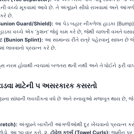
ી વચ્ચે મૂકવામાં આવે છે. તે અંગૂઠાને સીધો રાખવામાં અને આંગ
કરે છે.
(Bunion Guard/Shield):
આ પેડ બહાર નીકળેલા હાડકા (Bump) 
 હાડકા વચ્ચે એક ‘કુશન’ જેવું કામ કરે છે, જેથી ચાલતી વખતે ઘસાર
્ટ (Bunion Splint):
આ સામાન્ય રીતે રાત્રે પહેરવાનું સાધન છે જે
માં લાવવાનો પ્રયત્ન કરે છે.
્સ નરમ હોવાથી ત્વચામાં બળતરા થતી નથી અને તે ધોઈને ફરી વા
ાડવા માટેની ૫ અસરકારક કસરતો
ાના સાંધાની લવચીકતા વધે છે અને સ્નાયુઓ મજબૂત થાય છે, જે 
Stretch):
અંગૂઠાને બાકીની આંગળીઓથી દૂર ખેંચવાનો પ્રયત્ન કરો.
છોડો. આ ૧૦ વાર કરો. ૨.
ટૉવેલ કર્લ્સ (Towel Curls):
જમીન પર બ