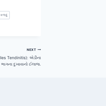
ીકળવું
NEXT
les Tendinitis): એડીના
 ભાગના દુખાવાનો ઈલાજ.