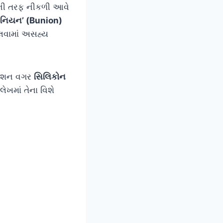
રની તરફ નીકળી આવે
નિયન’ (Bunion)
ાલવામાં અસહ્ય
રેશન વગર
સિલિકોન
ેખમાં તેના વિશે