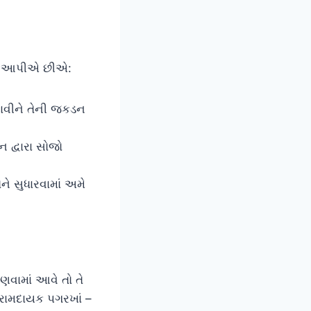
વાર આપીએ છીએ:
હલાવીને તેની જકડન
દ્વારા સોજો
ે સુધારવામાં અમે
વામાં આવે તો તે
રામદાયક પગરખાં –