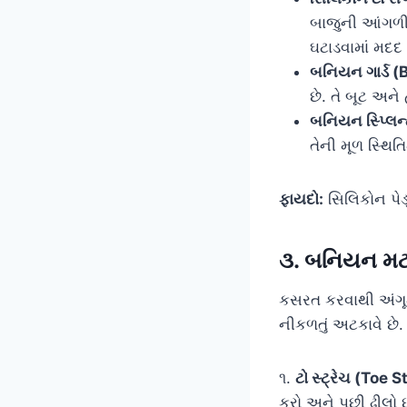
બાજુની આંગળીન
ઘટાડવામાં મદદ 
બનિયન ગાર્ડ 
છે. તે બૂટ અને
બનિયન સ્પ્લિન
તેની મૂળ સ્થિતિ
ફાયદો:
સિલિકોન પેડ
૩. બનિયન મટ
કસરત કરવાથી અંગૂઠ
નીકળતું અટકાવે છે.
૧.
ટો સ્ટ્રેચ (Toe 
કરો અને પછી ઢીલો 