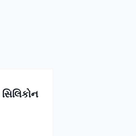
ે સિલિકોન