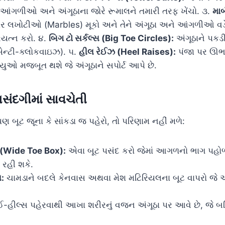
ર આંગળીઓ અને અંગૂઠાના જોરે રૂમાલને તમારી તરફ ખેંચો. ૩.
માર
 લખોટીઓ (Marbles) મૂકો અને તેને અંગૂઠા અને આંગળીઓ વડ
્રયત્ન કરો. ૪.
બિગ ટો સર્કલ્સ (Big Toe Circles):
અંગૂઠાને પકડી
ન્ટી-ક્લોકવાઇઝ). ૫.
હીલ રેઈઝ (Heel Raises):
પંજા પર ઊભ
યુઓ મજબૂત થશે જે અંગૂઠાને સપોર્ટ આપે છે.
સંદગીમાં સાવચેતી
 બૂટ જૂના કે સાંકડા જ પહેરો, તો પરિણામ નહીં મળે:
 (Wide Toe Box):
એવા બૂટ પસંદ કરો જેમાં આગળનો ભાગ પહો
રહી શકે.
:
ચામડાને બદલે કેનવાસ અથવા મેશ મટિરિયલના બૂટ વાપરો જે 
-હીલ્સ પહેરવાથી આખા શરીરનું વજન અંગૂઠા પર આવે છે, જે