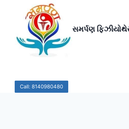
Skip
to
content
સમર્પણ ફિઝીયોથેર
Call: 8140980480