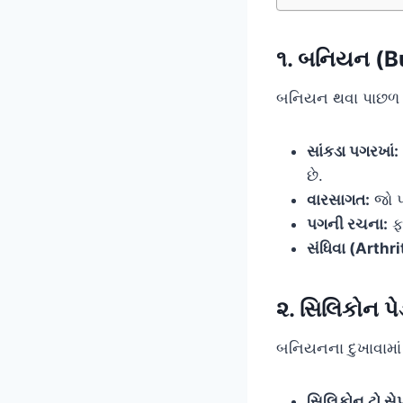
૧. બનિયન (Bu
બનિયન થવા પાછળ કો
સાંકડા પગરખાં:
છે.
વારસાગત:
જો પ
પગની રચના:
ફ્
સંધિવા (Arthri
૨. સિલિકોન પે
બનિયનના દુખાવામાં
સિલિકોન ટો સે