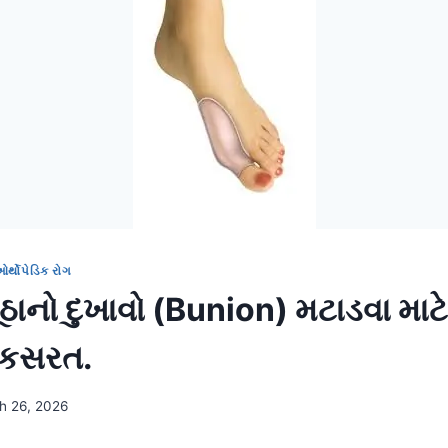
ર્થોપેડિક રોગ
ઠાનો દુખાવો (Bunion) મટાડવા માટ
 કસરત.
h 26, 2026