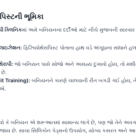
પિસ્ટની ભૂમિકા
પી ક્લિનિક
માં અમે બનિયનના દર્દીઓ માટે નીચે મુજબની સાર
િલાઇઝેશન:
ફિઝિયોથેરાપિસ્ટ પોતાના હાથ વડે અંગૂઠાના સાંધાને 
થેરાપી:
જો બનિયન પાસે સોજો અને અસહ્ય દુખાવો હોય, તો મશીન 
છે.
ait Training):
બનિયનને કારણે ચાલવાની રીત બગડી ગઈ હોય, તેન
ીએ.
ાવો કે બનિયન એ શરૂઆતમાં સામાન્ય લાગે છે, પણ જો તેને અવગણ
 જાય છે. સાચા સિલિકોન પેડ્સનો ઉપયોગ, યોગ્ય કસરત અને આ