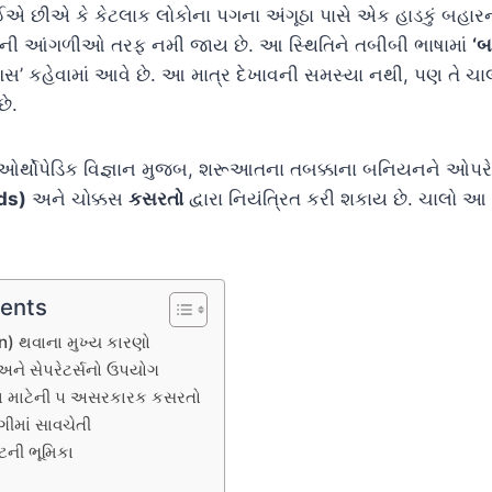
 છીએ કે કેટલાક લોકોના પગના અંગૂઠા પાસે એક હાડકું બહા
દરની આંગળીઓ તરફ નમી જાય છે. આ સ્થિતિને તબીબી ભાષામાં
‘બ
ગસ’ કહેવામાં આવે છે. આ માત્ર દેખાવની સમસ્યા નથી, પણ તે ચ
છે.
 ઓર્થોપેડિક વિજ્ઞાન મુજબ, શરૂઆતના તબક્કાના બનિયનને ઓપ
ads)
અને ચોક્કસ
કસરતો
દ્વારા નિયંત્રિત કરી શકાય છે. ચાલો આ લ
tents
) થવાના મુખ્ય કારણો
 અને સેપરેટર્સનો ઉપયોગ
ા માટેની ૫ અસરકારક કસરતો
ગીમાં સાવચેતી
્ટની ભૂમિકા