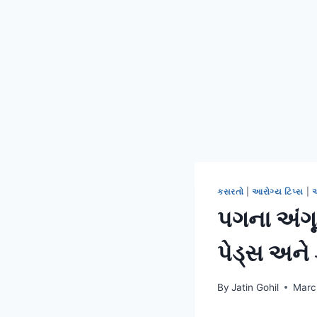
કસરતો
|
આરોગ્ય ટિપ્સ
|
ઓ
પગના અંગૂ
પેડ્સ અને
By
Jatin Gohil
Marc