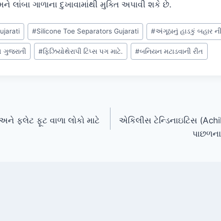
 લાંબા ગાળાના દુખાવામાંથી મુક્તિ અપાવી શકે છે.
ujarati
#
Silicone Toe Separators Gujarati
#
અંગૂઠાનું હાડકું બહાર ન
ો ગુજરાતી
#
ફિઝિયોથેરાપી ટિપ્સ પગ માટે.
#
બનિયન મટાડવાની રીત
ને ફ્લેટ ફૂટ વાળા લોકો માટે
એકિલીસ ટેન્ડિનાઇટિસ (Achil
પાછળના