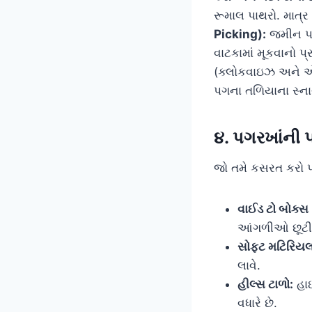
રૂમાલ પાથરો. માત્
Picking):
જમીન પર
વાટકામાં મૂકવાનો પ
(ક્લોકવાઇઝ અને એ
પગના તળિયાના સ્ના
૪. પગરખાંની પ
જો તમે કસરત કરો પણ
વાઈડ ટો બોક્સ
આંગળીઓ છૂટી 
સોફ્ટ મટિરિયલ
લાવે.
હીલ્સ ટાળો:
હાઈ
વધારે છે.