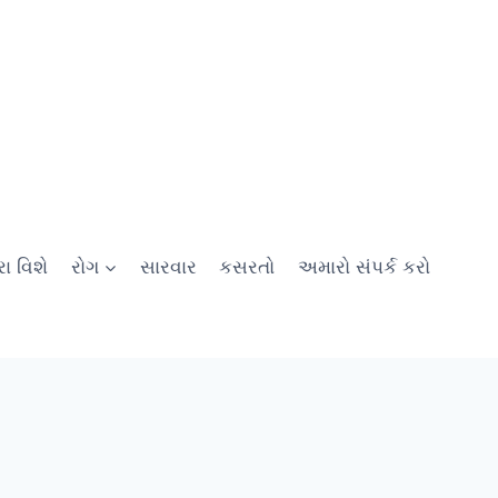
ા વિશે
રોગ
સારવાર
કસરતો
અમારો સંપર્ક કરો