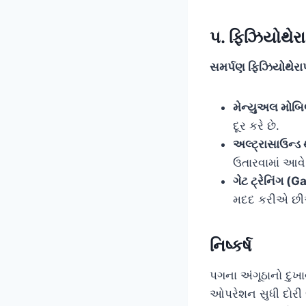
૫. ફિઝિયોથેરા
સમર્પણ ફિઝિયોથેરા
મેન્યુઅલ મોબ
દૂર કરે છે.
અલ્ટ્રાસાઉન્ડ 
ઉતારવામાં આવે 
ગેટ ટ્રેનિંગ (G
મદદ કરીએ છ
નિષ્કર્ષ
પગના અંગૂઠાનો દુખ
ઓપરેશન સુધી દોરી