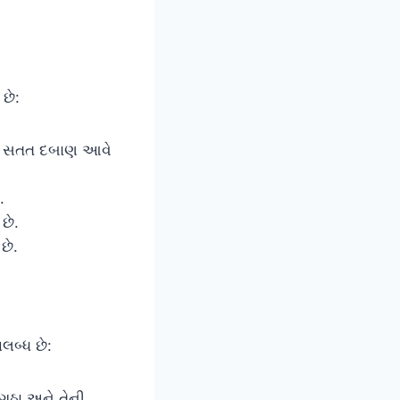
છે:
ર સતત દબાણ આવે
.
છે.
છે.
લબ્ધ છે:
ૂઠા અને તેની