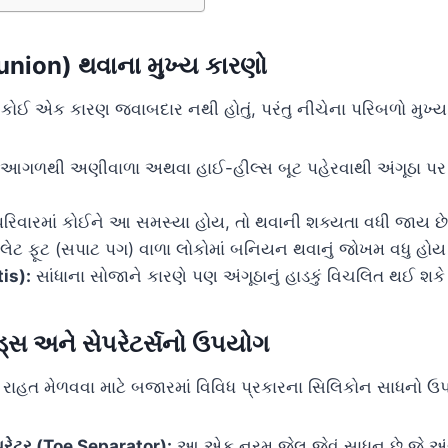
nion) થવાના મુખ્ય કારણો
ઈ એક કારણ જવાબદાર નથી હોતું, પરંતુ નીચેના પરિબળો મુખ્ય 
આગળથી અણીવાળા અથવા હાઈ-હીલ્સ બૂટ પહેરવાથી અંગૂઠા પ
રિવારમાં કોઈને આ સમસ્યા હોય, તો થવાની શક્યતા વધી જાય છે
લેટ ફૂટ (સપાટ પગ) વાળા લોકોમાં બનિયન થવાનું જોખમ વધુ હોય 
tis):
સાંધાના સોજાને કારણે પણ અંગૂઠાનું હાડકું વિચલિત થઈ શકે 
ડ્સ અને સેપરેટર્સનો ઉપયોગ
 રાહત મેળવવા માટે બજારમાં વિવિધ પ્રકારના સિલિકોન સાધનો ઉપ
પરેટર (Toe Separator):
આ એક નરમ જેલ જેવું સાધન છે જે અંગ