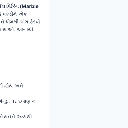
્બલ પિકિંગ (Marble
ે પકડીને એક
ને ધીમેથી ગોળ ફેરવો
ા થાઓ. આનાથી
ળો હોય અને
અંગૂઠા પર દબાણ ન
 બનિયનને ઝડપથી