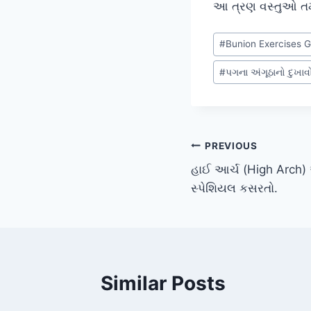
આ ત્રણ વસ્તુઓ તમને
Post
#
Bunion Exercises G
Tags:
#
પગના અંગૂઠાનો દુખાવ
Post
PREVIOUS
હાઈ આર્ચ (High Arch) અ
navigation
સ્પેશિયલ કસરતો.
Similar Posts