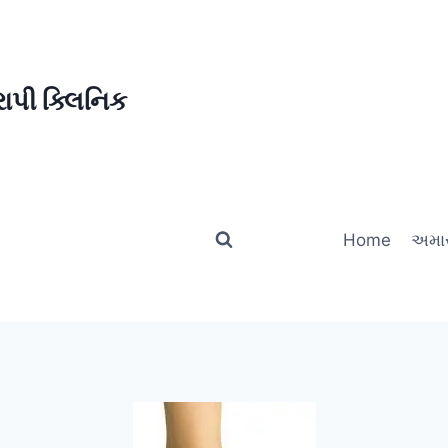
ાપી ક્લિનિક
Home
અમાર