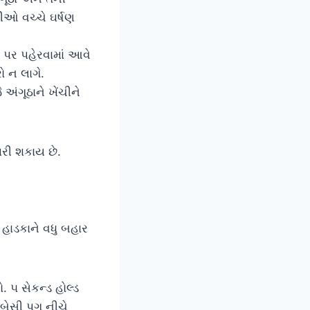
ળીઓ વચ્ચે ઘર્ષણ
પર પહેરવામાં આવે
ો ન લાગે.
 અંગૂઠાને ખેંચીને
પરી શકાય છે.
હાડકાને વધુ બહાર
 ૫ સેકન્ડ હોલ્ડ
ેસી પગ નીચે