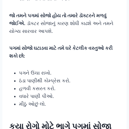
જો તમને પગમાં સોજો હોય તો તમારે ડૉક્ટરને મળવું
જોઈએ.
ડૉક્ટર સોજાનું કારણ શોધી કાઢશે અને તમને
યોગ્ય સારવાર આપશે.
પગમાં સોજો ઘટાડવા માટે તમે ઘરે કેટલીક વસ્તુઓ કરી
શકો છો:
પગને ઉંચા રાખો.
ઠંડા પાણીથી કોમ્પ્રેસ કરો.
હળવી કસરત કરો.
વધારે પાણી પીઓ.
મીઠું ઓછું લો.
કયા રોગો મોટે ભાગે પગમાં સોજા