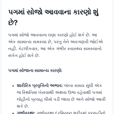
પગમાં સોજો આવવાના કારણો શું
છે?
પગમાં સોજો આવવાના ઘણા કારણો હોઈ શકે છે. આ
એક સામાન્ય સમસ્યા છે, પરંતુ તેને અવગણવી જોઈએ
નહીં. કેટલીકવાર, આ એક ગંભીર સ્વાસ્થ્ય સમસ્યાનો
સંકેત હોઈ શકે છે.
પગમાં સોજાના સામાન્ય કારણો:
શારીરિક પ્રવૃત્તિનો અભાવ:
લાંબા સમય સુધી એક
જ સ્થિતિમાં બેસવાથી અથવા ઉભા રહેવાથી પગમાં
લોહીનો પ્રવાહ ધીમો પડી જાય છે અને સોજો આવી
શકે છે.
ગર્ભાવસ્થા:
ગર્ભાવસ્થા દરમિયાન શરીરમાં પ્રવાહીનો