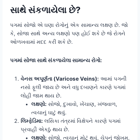
સાથે સંકળાયેલા છે?
પગમાં સોજો એ ઘણા રોગોનું એક સામાન્ય લક્ષણ છે. જો
કે, સોજા સાથે અન્ય લક્ષણો પણ હોઈ શકે છે જે રોગને
ઓળખવામાં મદદ કરી શકે છે.
પગમાં સોજા સાથે સંકળાયેલા સામાન્ય રોગો:
વેનસ અપૂર્ણતા (Varicose Veins):
આમાં પગની
નસો ફૂલી જાય છે અને વધુ દબાણને કારણે પગમાં
લોહી જામ થાય છે.
લક્ષણો:
સોજો, દુખાવો, ખેંચાણ, ખંજવાળ,
ત્વચાનું ઘાટું થવું.
લિમ્ફેડિમા:
લસિકા તંત્રમાં વિક્ષેપને કારણે પગમાં
પ્રવાહી એકઠું થાય છે.
લક્ષણો:
સોજો, ત્વચાનું મોટું થવું, ચેપનું જોખમ.