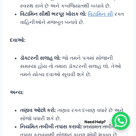
સ્વસ્થ રાખે છે અને કબજિયાતથી બચાવે છે.
વિટામિન સીથી ભરપૂર ખોરાક લો:
વિટામિન સી
રક્ત
વાહિનીઓને મજબૂત બનાવે છે.
દવાઓ:
ડૉક્ટરની સલાહ લો:
જો તમને પગમાં સોજાની
સમસ્યા હોય તો તમારા ડૉક્ટરની સલાહ લો. તેઓ
તમને યોગ્ય દવાઓ સૂચવી શકે છે.
અન્ય:
તણાવ ઓછો કરો:
તણાવ રક્ત દબાણ વધારે છે અને
સોજો વધારી શકે છે.
Need Help?
નિયમિત તબીબી તપાસ કરાવો:
નિયમિત તબીબી
તપાસ કરાવવાથી સોજાનું કારણ શોધી શકાય છે