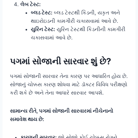
લેબ ટેસ્ટ:
બ્લડ ટેસ્ટ:
બ્લડ ટેસ્ટથી કિડની, યકૃત અને
થાઇરોઇડની કામગીરી ચકાસવામાં આવે છે.
યુરિન ટેસ્ટ:
યુરિન ટેસ્ટથી કિડનીની કામગીરી
ચકાસવામાં આવે છે.
પગમાં સોજાની સારવાર શું છે?
પગમાં સોજાની સારવાર તેના કારણ પર આધારિત હોય છે.
સોજાનું ચોક્કસ કારણ શોધવા માટે ડૉક્ટર વિવિધ પરીક્ષણો
કરી શકે છે અને તેના આધારે સારવાર આપશે.
સામાન્ય રીતે, પગમાં સોજાની સારવારમાં નીચેનાનો
સમાવેશ થાય છે:
કારણની સારવાર:
જો સોજો કોઈ ચોક્કસ રોગને