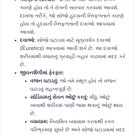
કારણે હોય તો તે રોગની સારવાર કરવામાં આવશે.
દાખલા તરીકે, જો સોજો હૃદયની નિષ્ફળતાને કારણે
હોય તો હૃદયની નિષ્ફળતાની દવાઓ આપવામાં
આવશે.
દવાઓ:
સોજો ઘટાડવા માટે મૂત્રવર્ધક દવાઓ
(દિuretics) આપવામાં આવી શકે છે. આ દવાઓ
શરીરમાંથી વધારાનું પ્રવાહી બહાર કાઢવામાં મદદ કરે
છે.
જીવનશૈલીમાં ફેરફાર:
વજન ઘટાડવું:
જો તમે સ્થૂળ હોવ તો વજન
ઘટાડવું મહત્વપૂર્ણ છે.
સોડિયમનું સેવન ઓછું કરવું:
મીઠું ઓછું
ખાવાથી શરીરમાં પાણી જમા થવાનું ઓછું થાય
છે.
વ્યાયામ:
નિયમિત વ્યાયામ કરવાથી રક્ત
પરિભ્રમણ સુધરે છે અને સોજો ઘટાડવામાં મદદ