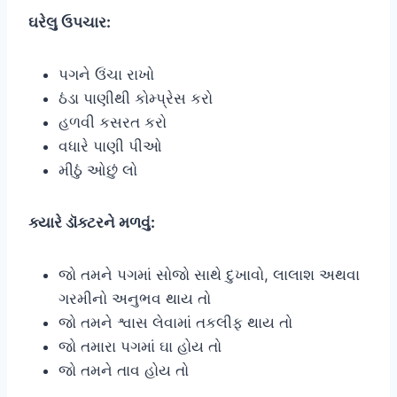
ઘરેલુ ઉપચાર:
પગને ઉંચા રાખો
ઠંડા પાણીથી કોમ્પ્રેસ કરો
હળવી કસરત કરો
વધારે પાણી પીઓ
મીઠું ઓછું લો
ક્યારે ડૉક્ટરને મળવું:
જો તમને પગમાં સોજો સાથે દુખાવો, લાલાશ અથવા
ગરમીનો અનુભવ થાય તો
જો તમને શ્વાસ લેવામાં તકલીફ થાય તો
જો તમારા પગમાં ઘા હોય તો
જો તમને તાવ હોય તો