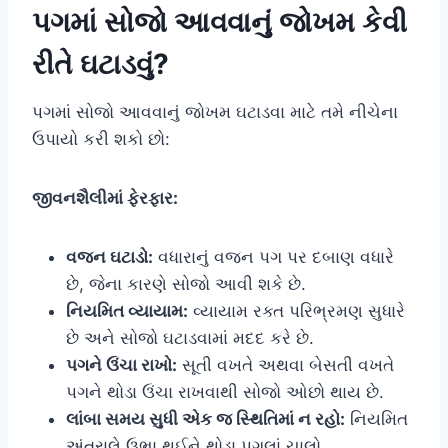
પગમાં સોજો આવવાનું જોખમ કેવી
રીતે ઘટાડવું?
પગમાં સોજો આવવાનું જોખમ ઘટાડવા માટે તમે નીચેના
ઉપાયો કરી શકો છો:
જીવનશૈલીમાં ફેરફાર:
વજન ઘટાડો:
વધારાનું વજન પગ પર દબાણ વધારે
છે, જેના કારણે સોજો આવી શકે છે.
નિયમિત વ્યાયામ:
વ્યાયામ રક્ત પરિભ્રમણ સુધારે
છે અને સોજો ઘટાડવામાં મદદ કરે છે.
પગને ઉંચા રાખો:
સૂતી વખતે અથવા બેસતી વખતે
પગને થોડા ઉંચા રાખવાથી સોજો ઓછો થાય છે.
લાંબા સમય સુધી એક જ સ્થિતિમાં ન રહો:
નિયમિત
અંતરાલે ઉભા થઈને થોડા પગલાં ચાલો.