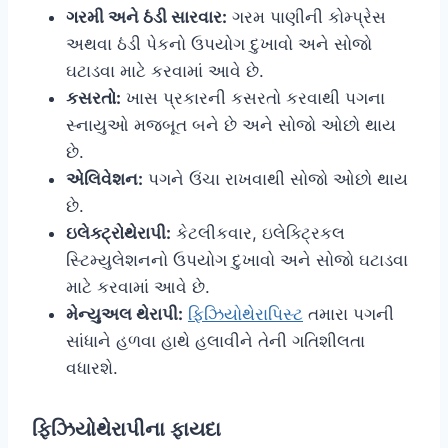
ગરમી અને ઠંડી સારવાર:
ગરમ પાણીની કોમ્પ્રેસ
અથવા ઠંડી પેકનો ઉપયોગ દુખાવો અને સોજો
ઘટાડવા માટે કરવામાં આવે છે.
કસરતો:
ખાસ પ્રકારની કસરતો કરવાથી પગના
સ્નાયુઓ મજબૂત બને છે અને સોજો ઓછો થાય
છે.
એલિવેશન:
પગને ઉંચા રાખવાથી સોજો ઓછો થાય
છે.
ઇલેક્ટ્રોથેરાપી:
કેટલીકવાર, ઇલેક્ટ્રિકલ
સ્ટિમ્યુલેશનનો ઉપયોગ દુખાવો અને સોજો ઘટાડવા
માટે કરવામાં આવે છે.
મેન્યુઅલ થેરાપી:
ફિઝિયોથેરાપિસ્ટ
તમારા પગની
સાંધાને હળવા હાથે હલાવીને તેની ગતિશીલતા
વધારશે.
ફિઝિયોથેરાપીના ફાયદા