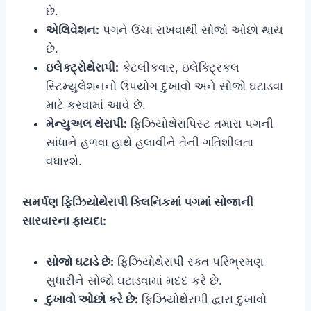
છે.
એલિવેશન:
પગને ઉંચા રાખવાથી સોજો ઓછો થાય
છે.
ઇલેક્ટ્રોથેરાપી:
કેટલીકવાર, ઇલેક્ટ્રિકલ
સ્ટિમ્યુલેશનનો ઉપયોગ દુખાવો અને સોજો ઘટાડવા
માટે કરવામાં આવે છે.
મેન્યુઅલ થેરાપી:
ફિઝિયોથેરાપિસ્ટ તમારા પગની
સાંધાને હળવા હાથે હલાવીને તેની ગતિશીલતા
વધારશે.
સમર્પણ ફિઝિયોથેરાપી ક્લિનિકમાં પગમાં સોજાની
સારવારના ફાયદા:
સોજો ઘટાડે છે:
ફિઝિયોથેરાપી રક્ત પરિભ્રમણ
સુધારીને સોજો ઘટાડવામાં મદદ કરે છે.
દુખાવો ઓછો કરે છે:
ફિઝિયોથેરાપી દ્વારા દુખાવો