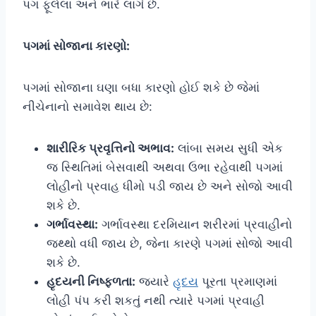
પગ ફૂલેલા અને ભારે લાગે છે.
પગમાં સોજાના કારણો:
પગમાં સોજાના ઘણા બધા કારણો હોઈ શકે છે જેમાં
નીચેનાનો સમાવેશ થાય છે:
શારીરિક પ્રવૃત્તિનો અભાવ:
લાંબા સમય સુધી એક
જ સ્થિતિમાં બેસવાથી અથવા ઉભા રહેવાથી પગમાં
લોહીનો પ્રવાહ ધીમો પડી જાય છે અને સોજો આવી
શકે છે.
ગર્ભાવસ્થા:
ગર્ભાવસ્થા દરમિયાન શરીરમાં પ્રવાહીનો
જથ્થો વધી જાય છે, જેના કારણે પગમાં સોજો આવી
શકે છે.
હૃદયની નિષ્ફળતા:
જ્યારે
હૃદય
પૂરતા પ્રમાણમાં
લોહી પંપ કરી શકતું નથી ત્યારે પગમાં પ્રવાહી