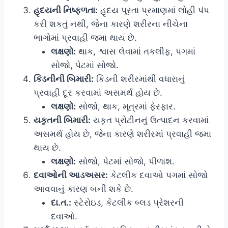
હૃદયની નિષ્ફળતા:
હૃદય પૂરતા પ્રમાણમાં લોહી પંપ
કરી શકતું નથી, જેના કારણે શરીરના નીચેના
ભાગોમાં પ્રવાહી જમા થાય છે.
લક્ષણો:
થાક, શ્વાસ લેવામાં તકલીફ, પગમાં
સોજો, પેટમાં સોજો.
કિડનીની બિમારી:
કિડની શરીરમાંથી વધારાનું
પ્રવાહી દૂર કરવામાં અસમર્થ હોય છે.
લક્ષણો:
સોજો, થાક, મૂત્રમાં ફેરફાર.
યકૃતની બિમારી:
યકૃત પ્રોટીનનું ઉત્પાદન કરવામાં
અસમર્થ હોય છે, જેના કારણે શરીરમાં પ્રવાહી જમા
થાય છે.
લક્ષણો:
સોજો, પેટમાં સોજો, પીળાશ.
દવાઓની આડઅસર:
કેટલીક દવાઓ પગમાં સોજો
આવવાનું કારણ બની શકે છે.
દા.ત.:
સ્ટેરોઇડ, કેટલીક બ્લડ પ્રેશરની
દવાઓ.