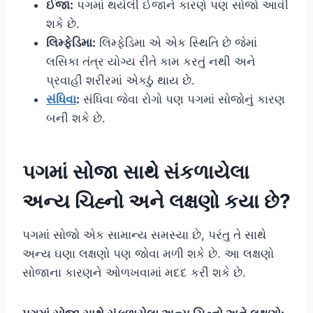
ઈજા:
પગમાં થયેલી ઈજાને કારણે પણ સોજો આવી
શકે છે.
લિમ્ફેડિમા:
લિમ્ફેડિમા એ એક સ્થિતિ છે જેમાં
લસિકા તંત્ર યોગ્ય રીતે કામ કરતું નથી અને
પ્રવાહી શરીરમાં એકઠું થાય છે.
સંધિવા
:
સંધિવા જેવા રોગો પણ પગમાં સોજોનું કારણ
બની શકે છે.
પગમાં સોજા સાથે સંકળાયેલા
અન્ય ચિહ્નો અને લક્ષણો કયા છે?
પગમાં સોજો એક સામાન્ય સમસ્યા છે, પરંતુ તે સાથે
અન્ય ઘણા લક્ષણો પણ જોવા મળી શકે છે. આ લક્ષણો
સોજાના કારણને ઓળખવામાં મદદ કરી શકે છે.