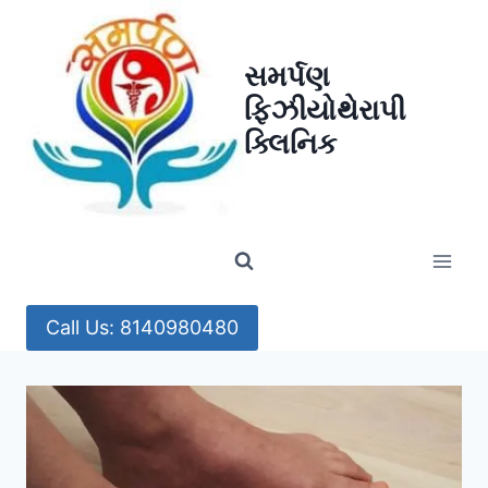
Skip
to
સમર્પણ
content
ફિઝીયોથેરાપી
ક્લિનિક
Call Us: 8140980480