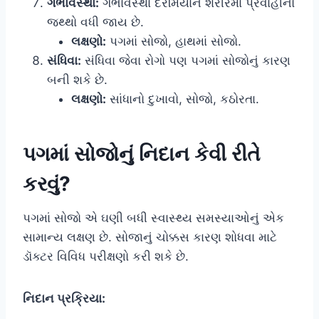
ગર્ભાવસ્થા:
ગર્ભાવસ્થા દરમિયાન શરીરમાં પ્રવાહીનો
જથ્થો વધી જાય છે.
લક્ષણો:
પગમાં સોજો, હાથમાં સોજો.
સંધિવા:
સંધિવા જેવા રોગો પણ પગમાં સોજોનું કારણ
બની શકે છે.
લક્ષણો:
સાંધાનો દુખાવો, સોજો, કઠોરતા.
પગમાં સોજોનું નિદાન કેવી રીતે
કરવું?
પગમાં સોજો એ ઘણી બધી સ્વાસ્થ્ય સમસ્યાઓનું એક
સામાન્ય લક્ષણ છે. સોજાનું ચોક્કસ કારણ શોધવા માટે
ડૉક્ટર વિવિધ પરીક્ષણો કરી શકે છે.
નિદાન પ્રક્રિયા: