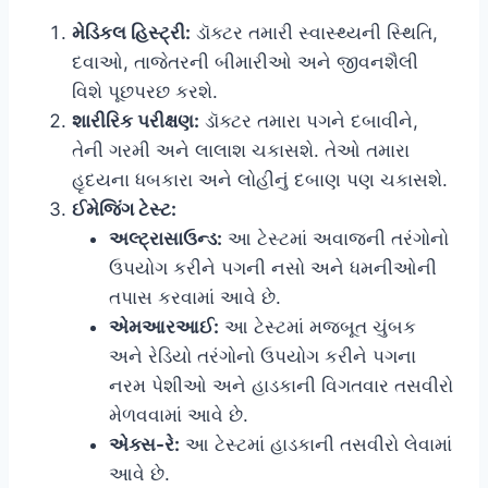
મેડિકલ હિસ્ટ્રી:
ડૉક્ટર તમારી સ્વાસ્થ્યની સ્થિતિ,
દવાઓ, તાજેતરની બીમારીઓ અને જીવનશૈલી
વિશે પૂછપરછ કરશે.
શારીરિક પરીક્ષણ:
ડૉક્ટર તમારા પગને દબાવીને,
તેની ગરમી અને લાલાશ ચકાસશે. તેઓ તમારા
હૃદયના ધબકારા અને લોહીનું દબાણ પણ ચકાસશે.
ઈમેજિંગ ટેસ્ટ:
અલ્ટ્રાસાઉન્ડ:
આ ટેસ્ટમાં અવાજની તરંગોનો
ઉપયોગ કરીને પગની નસો અને ધમનીઓની
તપાસ કરવામાં આવે છે.
એમઆરઆઈ:
આ ટેસ્ટમાં મજબૂત ચુંબક
અને રેડિયો તરંગોનો ઉપયોગ કરીને પગના
નરમ પેશીઓ અને હાડકાની વિગતવાર તસવીરો
મેળવવામાં આવે છે.
એક્સ-રે:
આ ટેસ્ટમાં હાડકાની તસવીરો લેવામાં
આવે છે.