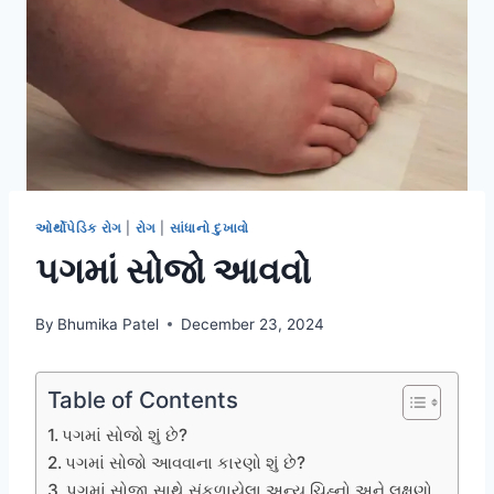
ઓર્થોપેડિક રોગ
|
રોગ
|
સાંધાનો દુખાવો
પગમાં સોજો આવવો
By
Bhumika Patel
December 23, 2024
Table of Contents
પગમાં સોજો શું છે?
પગમાં સોજો આવવાના કારણો શું છે?
પગમાં સોજા સાથે સંકળાયેલા અન્ય ચિહ્નો અને લક્ષણો