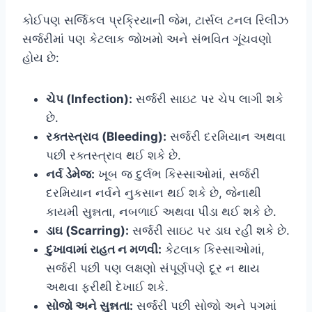
કોઈપણ સર્જિકલ પ્રક્રિયાની જેમ, ટાર્સલ ટનલ રિલીઝ
સર્જરીમાં પણ કેટલાક જોખમો અને સંભવિત ગૂંચવણો
હોય છે:
ચેપ (Infection):
સર્જરી સાઇટ પર ચેપ લાગી શકે
છે.
રક્તસ્ત્રાવ (Bleeding):
સર્જરી દરમિયાન અથવા
પછી રક્તસ્ત્રાવ થઈ શકે છે.
નર્વ ડેમેજ:
ખૂબ જ દુર્લભ કિસ્સાઓમાં, સર્જરી
દરમિયાન નર્વને નુકસાન થઈ શકે છે, જેનાથી
કાયમી સુન્નતા, નબળાઈ અથવા પીડા થઈ શકે છે.
ડાઘ (Scarring):
સર્જરી સાઇટ પર ડાઘ રહી શકે છે.
દુખાવામાં રાહત ન મળવી:
કેટલાક કિસ્સાઓમાં,
સર્જરી પછી પણ લક્ષણો સંપૂર્ણપણે દૂર ન થાય
અથવા ફરીથી દેખાઈ શકે.
સોજો અને સુન્નતા:
સર્જરી પછી સોજો અને પગમાં