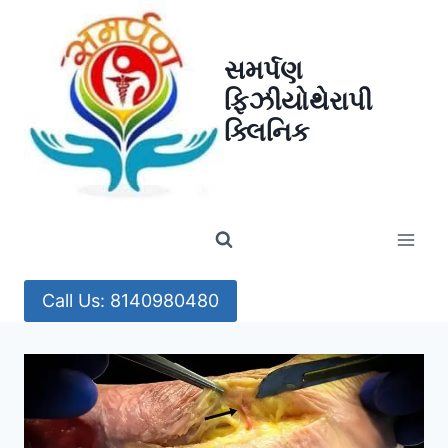
Skip
to
સમર્પણ
content
ફિઝીયોથેરાપી
ક્લિનિક
Call Us: 8140980480