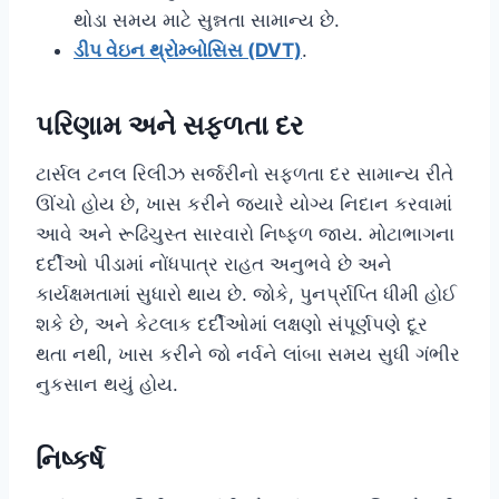
થોડા સમય માટે સુન્નતા સામાન્ય છે.
ડીપ વેઇન થ્રોમ્બોસિસ (DVT)
.
પરિણામ અને સફળતા દર
ટાર્સલ ટનલ રિલીઝ સર્જરીનો સફળતા દર સામાન્ય રીતે
ઊંચો હોય છે, ખાસ કરીને જ્યારે યોગ્ય નિદાન કરવામાં
આવે અને રૂઢિચુસ્ત સારવારો નિષ્ફળ જાય. મોટાભાગના
દર્દીઓ પીડામાં નોંધપાત્ર રાહત અનુભવે છે અને
કાર્યક્ષમતામાં સુધારો થાય છે. જોકે, પુનર્પ્રાપ્તિ ધીમી હોઈ
શકે છે, અને કેટલાક દર્દીઓમાં લક્ષણો સંપૂર્ણપણે દૂર
થતા નથી, ખાસ કરીને જો નર્વને લાંબા સમય સુધી ગંભીર
નુકસાન થયું હોય.
નિષ્કર્ષ