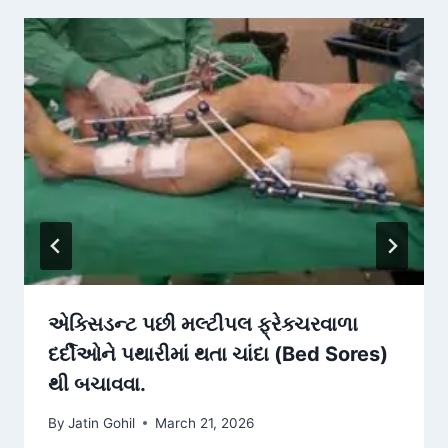
એક્સિડન્ટ પછી મલ્ટીપલ ફ્રેક્ચરવાળા
દર્દીઓને પથારીમાં થતા ચાંદા (Bed Sores)
થી બચાવવા.
By
Jatin Gohil
March 21, 2026