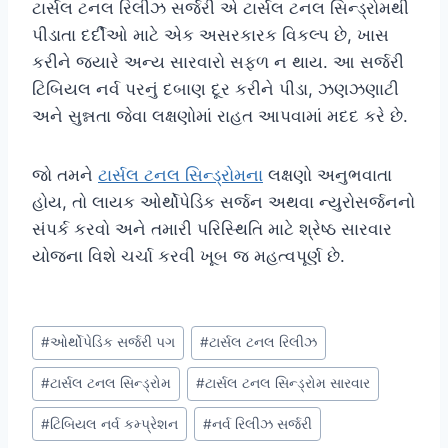
ટાર્સલ ટનલ રિલીઝ સર્જરી એ ટાર્સલ ટનલ સિન્ડ્રોમથી
પીડાતા દર્દીઓ માટે એક અસરકારક વિકલ્પ છે, ખાસ
કરીને જ્યારે અન્ય સારવારો સફળ ન થાય. આ સર્જરી
ટિબિયલ નર્વ પરનું દબાણ દૂર કરીને પીડા, ઝણઝણાટી
અને સુન્નતા જેવા લક્ષણોમાં રાહત આપવામાં મદદ કરે છે.
જો તમને
ટાર્સલ ટનલ સિન્ડ્રોમના
લક્ષણો અનુભવાતા
હોય, તો લાયક ઓર્થોપેડિક સર્જન અથવા ન્યુરોસર્જનનો
સંપર્ક કરવો અને તમારી પરિસ્થિતિ માટે શ્રેષ્ઠ સારવાર
યોજના વિશે ચર્ચા કરવી ખૂબ જ મહત્વપૂર્ણ છે.
Post
#
ઓર્થોપેડિક સર્જરી પગ
#
ટાર્સલ ટનલ રિલીઝ
Tags:
#
ટાર્સલ ટનલ સિન્ડ્રોમ
#
ટાર્સલ ટનલ સિન્ડ્રોમ સારવાર
#
ટિબિયલ નર્વ કમ્પ્રેશન
#
નર્વ રિલીઝ સર્જરી