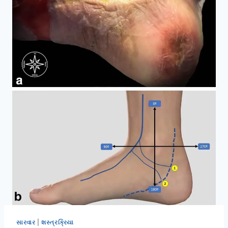
સારવાર
|
શસ્ત્રક્રિયા