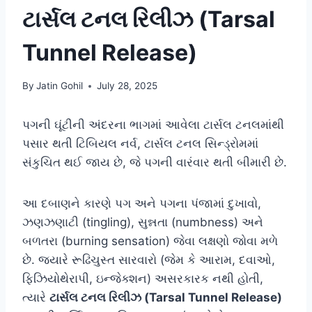
ટાર્સલ ટનલ રિલીઝ (Tarsal
Tunnel Release)
By
Jatin Gohil
July 28, 2025
પગની ઘૂંટીની અંદરના ભાગમાં આવેલા ટાર્સલ ટનલમાંથી
પસાર થતી ટિબિયલ નર્વ, ટાર્સલ ટનલ સિન્ડ્રોમમાં
સંકુચિત થઈ જાય છે, જે પગની વારંવાર થતી બીમારી છે.
આ દબાણને કારણે પગ અને પગના પંજામાં દુખાવો,
ઝણઝણાટી (tingling), સુન્નતા (numbness) અને
બળતરા (burning sensation) જેવા લક્ષણો જોવા મળે
છે. જ્યારે રૂઢિચુસ્ત સારવારો (જેમ કે આરામ, દવાઓ,
ફિઝિયોથેરાપી, ઇન્જેક્શન) અસરકારક નથી હોતી,
ત્યારે
ટાર્સલ ટનલ રિલીઝ (Tarsal Tunnel Release)