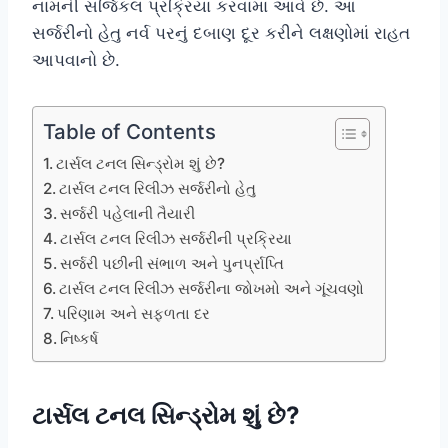
નામની સર્જિકલ પ્રક્રિયા કરવામાં આવે છે. આ
સર્જરીનો હેતુ નર્વ પરનું દબાણ દૂર કરીને લક્ષણોમાં રાહત
આપવાનો છે.
Table of Contents
ટાર્સલ ટનલ સિન્ડ્રોમ શું છે?
ટાર્સલ ટનલ રિલીઝ સર્જરીનો હેતુ
સર્જરી પહેલાની તૈયારી
ટાર્સલ ટનલ રિલીઝ સર્જરીની પ્રક્રિયા
સર્જરી પછીની સંભાળ અને પુનર્પ્રાપ્તિ
ટાર્સલ ટનલ રિલીઝ સર્જરીના જોખમો અને ગૂંચવણો
પરિણામ અને સફળતા દર
નિષ્કર્ષ
ટાર્સલ ટનલ સિન્ડ્રોમ શું છે?