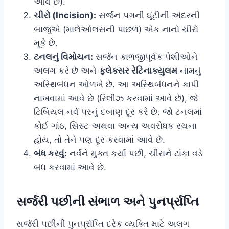
આવે છે).
ચીરો (Incision):
સર્જન પગની ઘૂંટીની અંદરની
બાજુએ (માલેઓલસની પાછળ) એક નાનો ચીરો
મૂકે છે.
ટનલનું વિમોચન:
સર્જન કાળજીપૂર્વક પેશીઓને
અલગ કરે છે અને
ફ્લેક્સર રેટિનાક્યુલમ
નામનું
અસ્થિબંધન ઓળખે છે. આ અસ્થિબંધનને કાપી
નાખવામાં આવે છે (રિલીઝ કરવામાં આવે છે), જે
ટિબિયલ નર્વ પરનું દબાણ દૂર કરે છે. જો ટનલમાં
કોઈ ગાંઠ, સિસ્ટ અથવા અન્ય અવરોધક રચના
હોય, તો તેને પણ દૂર કરવામાં આવે છે.
બંધ કરવું:
નર્વને મુક્ત કર્યા પછી, ચીરાને ટાંકા વડે
બંધ કરવામાં આવે છે.
સર્જરી પછીની સંભાળ અને પુનર્પ્રાપ્તિ
સર્જરી પછીની પુનર્પ્રાપ્તિ દરેક વ્યક્તિ માટે અલગ