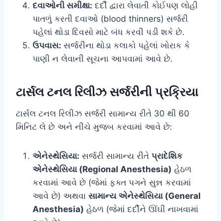
દવાઓની સમીક્ષા:
દર્દી દ્વારા લેવાતી કોઈપણ લોહી
પાતળું કરતી દવાઓ (blood thinners) સર્જરી
પહેલાં થોડા દિવસો માટે બંધ કરવી પડી શકે છે.
ઉપવાસ:
સર્જરીના થોડા કલાકો પહેલાં ખોરાક કે
પાણી ન લેવાની સૂચના આપવામાં આવે છે.
ટાર્સલ ટનલ રિલીઝ સર્જરીની પ્રક્રિયા
ટાર્સલ ટનલ રિલીઝ સર્જરી સામાન્ય રીતે 30 થી 60
મિનિટ લે છે અને નીચે મુજબ કરવામાં આવે છે:
એનેસ્થેસિયા:
સર્જરી સામાન્ય રીતે
પ્રાદેશિક
એનેસ્થેસિયા (Regional Anesthesia)
હેઠળ
કરવામાં આવે છે (જેમાં ફક્ત પગને સુન્ન કરવામાં
આવે છે) અથવા
સામાન્ય એનેસ્થેસિયા (General
Anesthesia)
હેઠળ (જેમાં દર્દીને ઊંઘી નાખવામાં