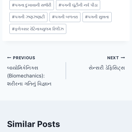
#
પગના દુખાવાની સર્જરી
#
પગની ઘૂંટીની નર્વ પીડા
#
પગની ઝણઝણાટી
#
પગની બળતરા
#
પગની સુન્નતા
#
ફ્લેક્સર રેટિનાક્યુલમ રિલીઝ
Post
PREVIOUS
NEXT
બાયોમિકેનિક્સ
સેન્સરી ડેફિસિટ્સ
navigation
(Biomechanics):
શરીરના ગતિનું વિજ્ઞાન
Similar Posts