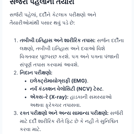
સર્જરી પહેલાની તૈયારી
સર્જરી પહેલાં, દર્દીને કેટલાક પરીક્ષણો અને
તૈયારીઓમાંથી પસાર થવું પડે છે:
તબીબી ઇતિહાસ અને શારીરિક તપાસ:
સર્જન દર્દીના
લક્ષણો, તબીબી ઇતિહાસ અને દવાઓ વિશે
વિગતવાર પૂછપરછ કરશે. પગ અને પગના પંજાની
સંપૂર્ણ તપાસ કરવામાં આવશે.
નિદાન પરીક્ષણો:
ઇલેક્ટ્રોમાયોગ્રાફી (EMG)
.
નર્વ કંડક્શન વેલોસિટી (NCV) ટેસ્ટ
.
એક્સ-રે (X-ray):
હાડકાની સમસ્યાઓ
અથવા ફ્રેક્ચર તપાસવા.
રક્ત પરીક્ષણો અને અન્ય સામાન્ય પરીક્ષણો:
સર્જરી
માટે દર્દી શારીરિક રીતે ફિટ છે કે નહીં તે સુનિશ્ચિત
કરવા માટે.