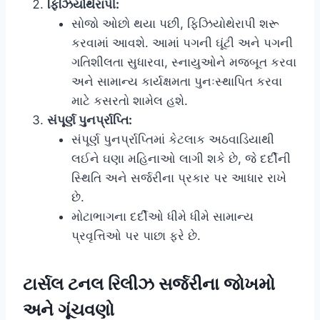
ફિઝિયોથેરાપી:
સોજો ઓછો થયા પછી, ફિઝિયોથેરાપી શરૂ
કરવામાં આવશે. આમાં પગની ઘૂંટી અને પગની
ગતિશીલતા સુધારવા, સ્નાયુઓને મજબૂત કરવા
અને સામાન્ય કાર્યક્ષમતા પુનઃસ્થાપિત કરવા
માટે કસરતો શામેલ હશે.
સંપૂર્ણ પુનર્પ્રાપ્તિ:
સંપૂર્ણ પુનર્પ્રાપ્તિમાં કેટલાક અઠવાડિયાથી
લઈને ઘણા મહિનાઓ લાગી શકે છે, જે દર્દીની
સ્થિતિ અને સર્જરીના પ્રકાર પર આધાર રાખે
છે.
મોટાભાગના દર્દીઓ ધીમે ધીમે સામાન્ય
પ્રવૃત્તિઓ પર પાછા ફરે છે.
ટાર્સલ ટનલ રિલીઝ સર્જરીના જોખમો
અને ગૂંચવણો