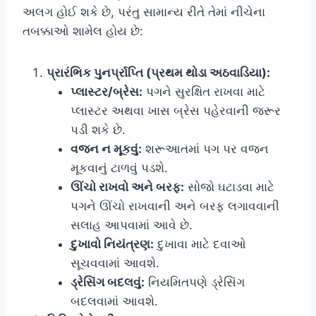
અલગ હોઈ શકે છે, પરંતુ સામાન્ય રીતે તેમાં નીચેના
તબક્કાઓ શામેલ હોય છે:
પ્રારંભિક પુનર્પ્રાપ્તિ (પ્રથમ થોડા અઠવાડિયા):
પ્લાસ્ટર/બ્રેસ:
પગને સુરક્ષિત રાખવા માટે
પ્લાસ્ટર અથવા ખાસ બ્રેસ પહેરવાની જરૂર
પડી શકે છે.
વજન ન મૂકવું:
શરૂઆતમાં પગ પર વજન
મૂકવાનું ટાળવું પડશે.
ઊંચો રાખવો અને બરફ:
સોજો ઘટાડવા માટે
પગને ઊંચો રાખવાની અને બરફ લગાવવાની
સલાહ આપવામાં આવે છે.
દુખાવો નિયંત્રણ:
દુખાવા માટે દવાઓ
સૂચવવામાં આવશે.
ડ્રેસિંગ બદલવું:
નિયમિતપણે ડ્રેસિંગ
બદલવામાં આવશે.