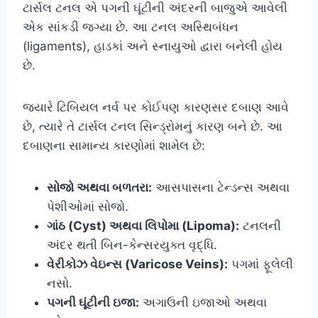
ટાર્સલ ટનલ એ પગની ઘૂંટીની અંદરની બાજુએ આવેલી
એક સાંકડી જગ્યા છે. આ ટનલ અસ્થિબંધન
(ligaments), હાડકાં અને સ્નાયુઓ દ્વારા બનેલી હોય
છે.
જ્યારે ટિબિયલ નર્વ પર કોઈપણ કારણસર દબાણ આવે
છે, ત્યારે તે ટાર્સલ ટનલ સિન્ડ્રોમનું કારણ બને છે. આ
દબાણના સામાન્ય કારણોમાં શામેલ છે:
સોજો અથવા બળતરા:
આસપાસના ટેન્ડન્સ અથવા
પેશીઓમાં સોજો.
ગાંઠ (Cyst) અથવા લિપોમા (Lipoma):
ટનલની
અંદર થતી બિન-કેન્સરયુક્ત વૃદ્ધિ.
વેરીકોઝ વેઇન્સ (Varicose Veins):
પગમાં ફૂલેલી
નસો.
પગની ઘૂંટીની ઇજા:
અગાઉની ઇજાઓ અથવા