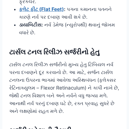
ફ્રેક્ચર.
ફ્લેટ ફીટ (Flat Feet)
:
પગના કમાનના પતનને
કારણે નર્વ પર દબાણ આવી શકે છે.
ડાયાબિટીસ:
નર્વ ડેમેજ (ન્યુરોપથી) થવાનું જોખમ
વધારે છે.
ટાર્સલ ટનલ રિલીઝ સર્જરીનો હેતુ
ટાર્સલ ટનલ રિલીઝ સર્જરીનો મુખ્ય હેતુ ટિબિયલ નર્વ
પરના દબાણને દૂર કરવાનો છે. આ માટે, સર્જન ટાર્સલ
ટનલના ઉપરના ભાગમાં આવેલા અસ્થિબંધન (ફ્લેક્સર
રેટિનાક્યુલમ – Flexor Retinaculum) ને કાપી નાખે છે,
જેથી ટનલ વિશાળ બને અને નર્વને વધુ જગ્યા મળે.
આનાથી નર્વ પરનું દબાણ ઘટે છે, રક્ત પ્રવાહ સુધરે છે
અને લક્ષણોમાં રાહત મળે છે.