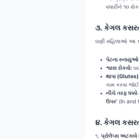
વધારીને ૧૦ સે
૩. કેગલ કસરત
ઘણી મહિલાઓ આ કસરત
પેટના સ્નાયુઓ
શ્વાસ રોકવો:
ઘણા
થાપા (Glutes)
કામ કરવા જો
નીચે તરફ ધક્કો
ઉપર’
(In and U
૪. કેગલ કસર
૧.
પ્રોલેપ્સ અટકાવે 