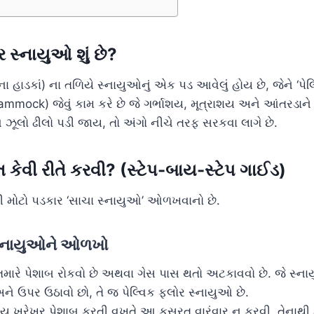
ોર સ્નાયુઓ શું છે?
ના હાડકાં) ના તળિયે સ્નાયુઓનું એક પડ આવેલું હોય છે, જેને ‘પેલ
Hammock) જેવું કામ કરે છે જે ગર્ભાશય, મૂત્રાશય અને આંતરડાને
 ઝૂલો ઢીલો પડી જાય, તો અંગો નીચે તરફ સરકવા લાગે છે.
કેવી રીતે કરવી? (સ્ટેપ-બાય-સ્ટેપ ગાઈડ)
 મોટો પડકાર ‘સાચા સ્નાયુઓ’ ઓળખવાનો છે.
 સ્નાયુઓને ઓળખો
 તમારે પેશાબ રોકવો છે અથવા ગેસ પાસ થતો અટકાવવો છે. જે સ્ન
ને ઉપર ઉઠાવો છો, તે જ પેલ્વિક ફ્લોર સ્નાયુઓ છે.
ેય ખરેખર પેશાબ કરતી વખતે આ કસરત વારંવાર ન કરવી, તેનાથી 