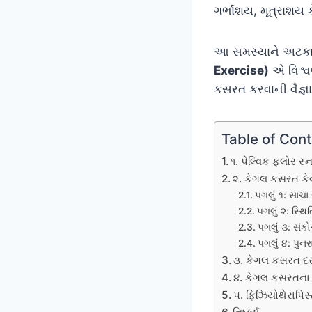
ગર્ભાશય, મૂત્રાશય
આ સમસ્યાને અટકાવ
Exercise)
એ વિશ્વ
કસરત કરવાની વૈજ્ઞ
Table of Con
૧. પેલ્વિક ફ્લોર સ્
૨. કેગલ કસરત કેવ
પગલું ૧: સાચ
પગલું ૨: સ્થિ
પગલું ૩: સં
પગલું ૪: પુનર
૩. કેગલ કસરત દર
૪. કેગલ કસરતના
૫. ફિઝિયોથેરાપિસ