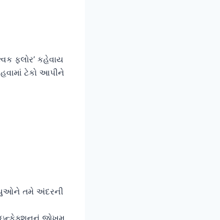
્વિક ફ્લોર’ કહેવાય
 હવામાં ટેકો આપીને
ાયુઓને તમે અંદરની
ઇન્ફેક્શનનું જોખમ