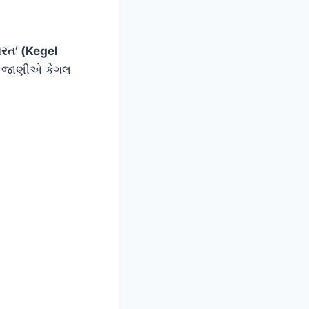
રત’ (Kegel
લો જાણીએ કેગલ