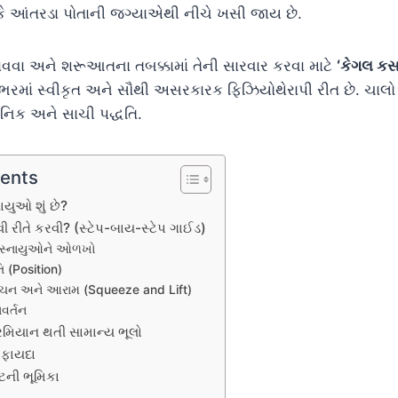
 કે આંતરડા પોતાની જગ્યાએથી નીચે ખસી જાય છે.
વા અને શરૂઆતના તબક્કામાં તેની સારવાર કરવા માટે
‘કેગલ કસ
ભરમાં સ્વીકૃત અને સૌથી અસરકારક ફિઝિયોથેરાપી રીત છે. ચા
ાનિક અને સાચી પદ્ધતિ.
tents
નાયુઓ શું છે?
ી રીતે કરવી? (સ્ટેપ-બાય-સ્ટેપ ગાઈડ)
ા સ્નાયુઓને ઓળખો
તિ (Position)
કોચન અને આરામ (Squeeze and Lift)
ાવર્તન
મિયાન થતી સામાન્ય ભૂલો
 ફાયદા
્ટની ભૂમિકા