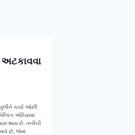
ં) અટકાવવા
 ખુલીને ચર્ચા ઓછી
ેલ્વિક એરિયામાં
ેસાસ થાય છે. તબીબી
વે છે, જેમાં