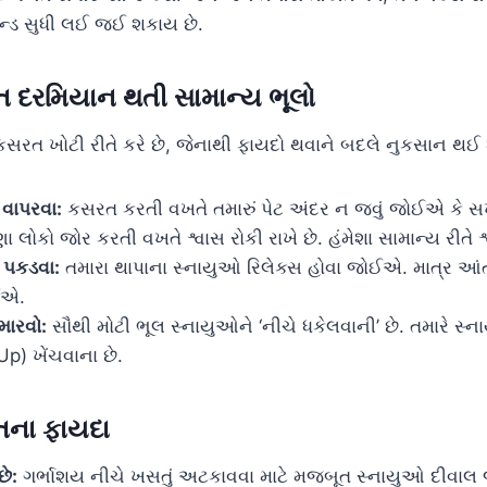
કન્ડ સુધી લઈ જઈ શકાય છે.
 દરમિયાન થતી સામાન્ય ભૂલો
 ખોટી રીતે કરે છે, જેનાથી ફાયદો થવાને બદલે નુકસાન થઈ શ
 વાપરવા:
કસરત કરતી વખતે તમારું પેટ અંદર ન જવું જોઈએ કે 
 લોકો જોર કરતી વખતે શ્વાસ રોકી રાખે છે. હંમેશા સામાન્ય રીતે શ
 પકડવા:
તમારા થાપાના સ્નાયુઓ રિલેક્સ હોવા જોઈએ. માત્ર આ
ઈએ.
 મારવો:
સૌથી મોટી ભૂલ સ્નાયુઓને ‘નીચે ધકેલવાની’ છે. તમારે સ્
p) ખેંચવાના છે.
તના ફાયદા
છે:
ગર્ભાશય નીચે ખસતું અટકાવવા માટે મજબૂત સ્નાયુઓ દીવાલ જેવ