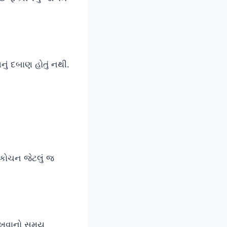
ું દબાણ હોતું નથી.
ોચન જેટલું જ
રાખવાનો સમય