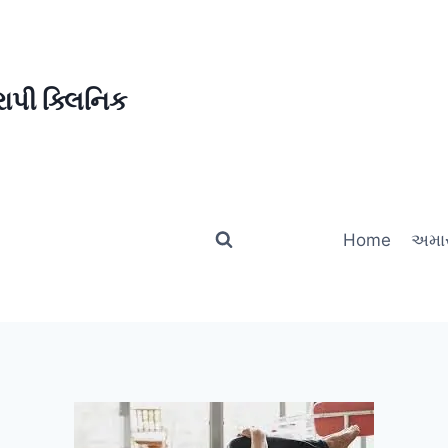
ાપી ક્લિનિક
Home
અમાર