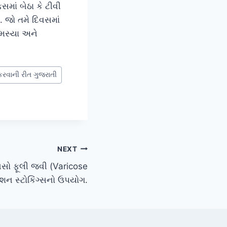
ાં બેઠા કે ટીવી
 જો તમે દિવસમાં
મસ્યા અને
રવાની રીત ગુજરાતી
NEXT
નસો ફૂલી જવી (Varicose
ેશન સ્ટોકિંગ્સનો ઉપયોગ.