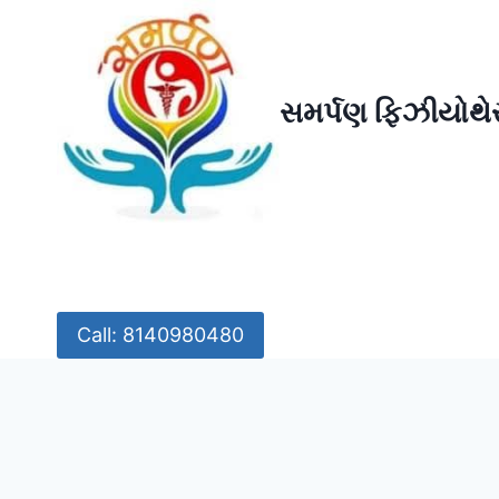
Skip
to
content
સમર્પણ ફિઝીયોથેર
Call: 8140980480