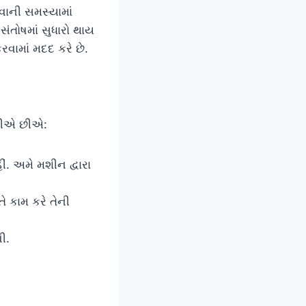
ાની સમસ્યામાં
તોષમાં સુધારો થાય
વામાં મદદ કરે છે.
ાવીએ છીએ:
ં. અમે મશીન દ્વારા
ે કામ કરે તેની
ી.