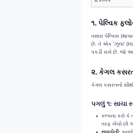
નિષ્કર્ષ
૧. પેલ્વિક ફ્લ
તમારા પેલ્વિસ (થાપા
છે. તે એક ‘ઝૂલા’ (
પકડી રાખે છે. જો આ
૨. કેગલ કસરત 
કેગલ કસરતનો સૌથી
પગલું ૧: સાચા
કલ્પના કરો કે
તરફ ખેંચો છો અ
સાવચેતી:
ક્યાર