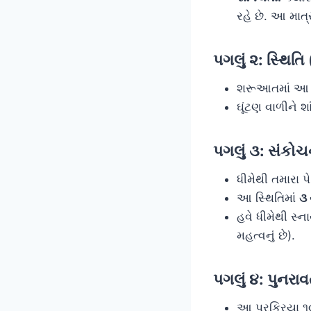
રહે છે. આ માત
પગલું ૨: સ્થિતિ
શરૂઆતમાં આ કસ
ઘૂંટણ વાળીને શ
પગલું ૩: સંકો
ધીમેથી તમારા 
આ સ્થિતિમાં
૩ 
હવે ધીમેથી સ્
મહત્વનું છે).
પગલું ૪: પુનરાવ
આ પ્રક્રિયા ૧