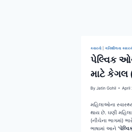
કસરતો
|
ગતિશીલતા કસરત
પેલ્વિક ઓર
માટે કેગલ
By
Jatin Gohil
April
મહિલાઓના સ્વાસ્થ્યમ
થાય છે. ઘણી મહિલા
(નીચેના ભાગમાં) ભા
ભાષામાં આને
‘પેલ્વ