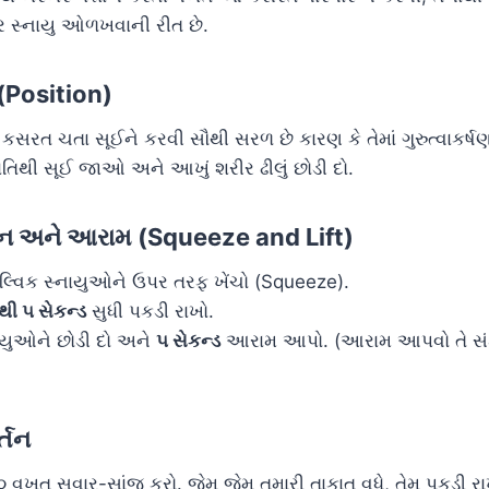
્ર સ્નાયુ ઓળખવાની રીત છે.
 (Position)
રત ચતા સૂઈને કરવી સૌથી સરળ છે કારણ કે તેમાં ગુરુત્વાકર્ષણન
ાંતિથી સૂઈ જાઓ અને આખું શરીર ઢીલું છોડી દો.
ચન અને આરામ (Squeeze and Lift)
પેલ્વિક સ્નાયુઓને ઉપર તરફ ખેંચો (Squeeze).
થી ૫ સેકન્ડ
સુધી પકડી રાખો.
નાયુઓને છોડી દો અને
૫ સેકન્ડ
આરામ આપો. (આરામ આપવો તે સંક
ર્તન
૦ વખત સવાર-સાંજ કરો. જેમ જેમ તમારી તાકાત વધે, તેમ પકડી 