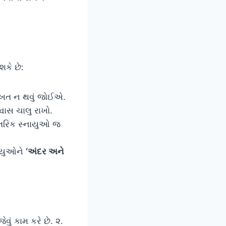
કે છે:
સખત ન થવું જોઈએ.
્વાસ ચાલુ રાખો.
ંતરિક સ્નાયુઓ જ
નાયુઓને
‘અંદર અને
ું કામ કરે છે. ૨.