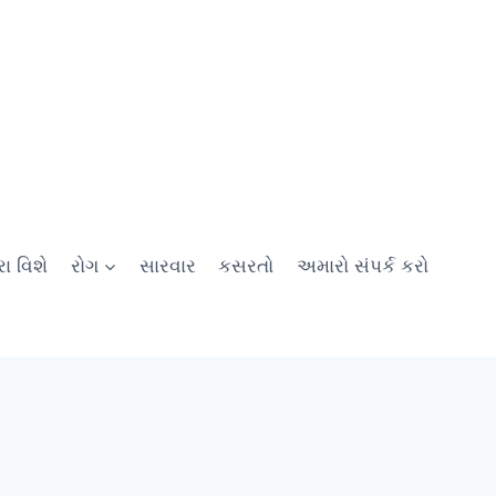
ા વિશે
રોગ
સારવાર
કસરતો
અમારો સંપર્ક કરો