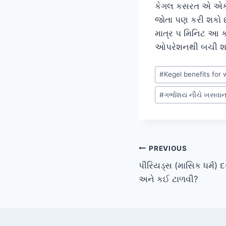
કેગલ કસરત એ એક ‘
જોતા પણ કરી શકો છ
માત્ર ૫ મિનિટ આ ક
ઓપરેશનથી બચી શ
Post
#
Kegel benefits fo
Tags:
#
ગર્ભાશય નીચે ખસવાન
Post
PREVIOUS
પીરિયડ્સ (માસિક ધર્મ)
navigation
અને કઈ ટાળવી?