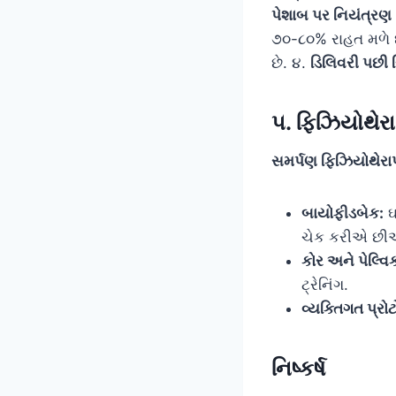
પેશાબ પર નિયંત્રણ
૭૦-૮૦% રાહત મળે 
છે. ૪.
ડિલિવરી પછી 
૫. ફિઝિયોથેરા
સમર્પણ ફિઝિયોથેરા
બાયોફીડબેક:
ઘ
ચેક કરીએ છીએ ક
કોર અને પેલ્વિ
ટ્રેનિંગ.
વ્યક્તિગત પ્રો
નિષ્કર્ષ