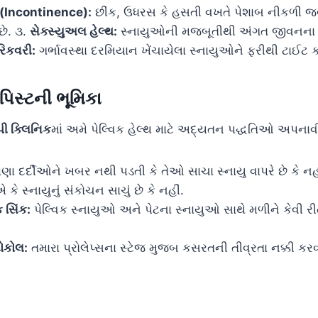
 (Incontinence):
છીંક, ઉધરસ કે હસતી વખતે પેશાબ નીકળી જવ
છે. ૩.
સેક્સ્યુઅલ હેલ્થ:
સ્નાયુઓની મજબૂતીથી અંગત જીવનના સં
રિકવરી:
ગર્ભાવસ્થા દરમિયાન ખેંચાયેલા સ્નાયુઓને ફરીથી ટાઈટ કર
પિસ્ટની ભૂમિકા
પી ક્લિનિક
માં અમે પેલ્વિક હેલ્થ માટે અદ્યતન પદ્ધતિઓ અપન
ણા દર્દીઓને ખબર નથી પડતી કે તેઓ સાચા સ્નાયુ વાપરે છે કે નહી
ે સ્નાયુનું સંકોચન સાચું છે કે નહીં.
ક સિંક:
પેલ્વિક સ્નાયુઓ અને પેટના સ્નાયુઓ સાથે મળીને કેવી રીત
ટોકોલ:
તમારા પ્રોલેપ્સના સ્ટેજ મુજબ કસરતની તીવ્રતા નક્કી કરવ