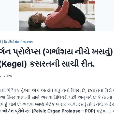
ો
|
ફિઝીયોથેરાપી સારવાર
્ગન પ્રોલેપ્સ (ગર્ભાશય નીચે ખસવુ
 (Kegel) કસરતની સાચી રીત.
 2, 2026
ાં ‘પેલ્વિક હેલ્થ’ એક અત્યંત મહત્વનો વિષય છે, છતાં તેના વિશે
ઓ ઉંમર વધવાની સાથે અથવા ડિલિવરી પછી અનુભવે છે કે તેમના પ
રેપણું લાગે છે અથવા જાણે કંઈક બહાર આવી રહ્યું હોય તેવો અહ
િક ઓર્ગન પ્રોલેપ્સ’ (Pelvic Organ Prolapse – POP)
કહેવામાં આ