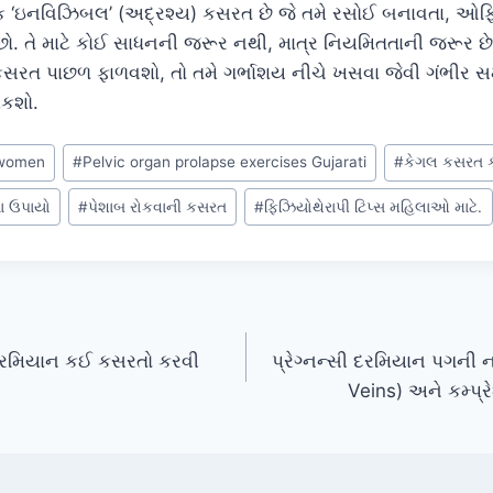
ઇનવિઝિબલ’ (અદ્રશ્ય) કસરત છે જે તમે રસોઈ બનાવતા, ઓફિસમ
ો. તે માટે કોઈ સાધનની જરૂર નથી, માત્ર નિયમિતતાની જરૂર છે.
સરત પાછળ ફાળવશો, તો તમે ગર્ભાશય નીચે ખસવા જેવી ગંભીર સ
કશો.
r women
#
Pelvic organ prolapse exercises Gujarati
#
કેગલ કસરત ક
ા ઉપાયો
#
પેશાબ રોકવાની કસરત
#
ફિઝિયોથેરાપી ટિપ્સ મહિલાઓ માટે.
 દરમિયાન કઈ કસરતો કરવી
પ્રેગ્નન્સી દરમિયાન પગની 
Veins) અને કમ્પ્ર