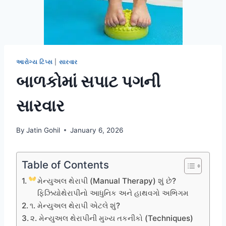
આરોગ્ય ટિપ્સ
|
સારવાર
બાળકોમાં સપાટ પગની
સારવાર
By
Jatin Gohil
January 6, 2026
Table of Contents
મેન્યુઅલ થેરાપી (Manual Therapy) શું છે?
ફિઝિયોથેરાપીનો આધુનિક અને હાથવગો અભિગમ
૧. મેન્યુઅલ થેરાપી એટલે શું?
૨. મેન્યુઅલ થેરાપીની મુખ્ય તકનીકો (Techniques)