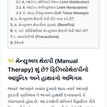
A. જોઈન્ટ મોબિલાઈઝેશન (Joint Mobilization)
B. જોઈન્ટ મેનીપ્યુલેશન (Joint Manipulation)
C. સોફ્ટ ટિશ્યુ મસાજ (Soft Tissue Massage)
૩. મેન્યુઅલ થેરાપી કેવી રીતે કામ કરે છે?
૪. મેન્યુઅલ થેરાપીના ફાયદા (Benefits)
૫. કઈ પરિસ્થિતિમાં મેન્યુઅલ થેરાપી લેવી જોઈએ?
૬. સાવચેતીઓ (Precautions)
નિષ્કર્ષ
મેન્યુઅલ થેરાપી (Manual
Therapy) શું છે? ફિઝિયોથેરાપીનો
આધુનિક અને હાથવગો અભિગમ
જ્યારે આપણને ક્યાંય દુખાવો થાય ત્યારે આપણો
કુદરતી પ્રતિભાવ તે ભાગને હાથથી દબાવવાનો કે
પંપાળવાનો હોય છે. આ સ્પર્શની શક્તિને વૈજ્ઞાનિક રીતે