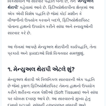
વિકસાવીને જે સારવાર પદ્ધતિ બની છે, તેને
‘મેન્યુઅલ
થેરાપી’
કહેવામાં આવે છે. ફિઝિયોથેરાપીના ક્ષેત્રમાં આ
એક એવી વિશેષ પદ્ધતિ છે જેમાં કોઈ મશીન કે
વીજળીનો ઉપયોગ કરવાને બદલે, ફિઝિયોથેરાપિસ્ટ
પોતાના હાથનો ઉપયોગ કરીને સાંધા અને સ્નાયુઓની
સારવાર કરે છે.
આ લેખમાં આપણે મેન્યુઅલ થેરાપીની કાર્યપદ્ધતિ, તેના
પ્રકારો અને ફાયદાઓ વિશે વિગતવાર સમજીશું.
૧. મેન્યુઅલ થેરાપી એટલે શું?
મેન્યુઅલ થેરાપી એ ક્લિનિકલ સારવારની એક પદ્ધતિ
છે જેમાં કુશળ ફિઝિયોથેરાપિસ્ટ તેમના હાથનો ઉપયોગ
કરીને શરીરના નરમ પેશીઓ (Soft Tissues) અને સાંધા
પર ચોક્કસ દબાણ આપે છે. આ સારવારનો મુખ્ય હેતુ
દુખાવો ઘટાડવો, સાંધાની હલનચલન વધારવી અને