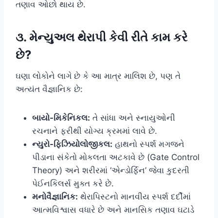
તણાવ ઓછો થાય છે.
૩. મેન્યુઅલ થેરાપી કેવી રીતે કામ કરે
છે?
ઘણા લોકોને લાગે છે કે આ માત્ર માલિશ છે, પણ તે
અત્યંત વૈજ્ઞાનિક છે:
બાયો-મિકેનિકલ:
તે સાંધા અને સ્નાયુઓની
રચનાને ફરીથી યોગ્ય ક્રમમાં લાવે છે.
ન્યુરો-ફિઝિયોલોજીકલ:
હાથનો સ્પર્શ મગજને
પીડાના સંકેતો મોકલતા અટકાવે છે (Gate Control
Theory) અને શરીરમાં ‘એન્ડોર્ફિન’ જેવા કુદરતી
પેઈનકિલર્સ મુક્ત કરે છે.
મનોવૈજ્ઞાનિક:
થેરાપિસ્ટનો માનવીય સ્પર્શ દર્દીમાં
આત્મવિશ્વાસ વધારે છે અને માનસિક તણાવ ઘટાડે