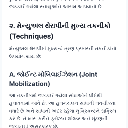
જકડાઈ ગયેલા સ્નાયુઓને આરામ આપવાનો છે.
૨. મેન્યુઅલ થેરાપીની મુખ્ય તકનીકો
(Techniques)
મેન્યુઅલ થેરાપીમાં મુખ્યત્વે ત્રણ પ્રકારની તકનીકોનો
ઉપયોગ થાય છે:
A. જોઈન્ટ મોબિલાઈઝેશન (Joint
Mobilization)
આ તકનીકમાં જકડાઈ ગયેલા સાંધાઓને ધીમેથી
હલાવવામાં આવે છે. આ હલનચલન સાંધાની લવચીકતા
વધારે છે અને સાંધાની અંદર રહેલા લુબ્રિકન્ટને સક્રિય
કરે છે. તે ખાસ કરીને ફ્રોઝન શોલ્ડર અને ઘૂંટણની
જકડનમાં અસરકારક છે.