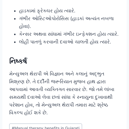
હાડકામાં ફ્રેક્ચર હોય ત્યારે.
ગંભીર ઓસ્ટિઓપોરોસિસ (હાડકાં અત્યંત નબળા
હોવા).
કેન્સર અથવા સાંધામાં ગંભીર ઇન્ફેક્શન હોય ત્યારે.
લોહી પાતળું કરવાની દવાઓ ચાલતી હોય ત્યારે.
નિષ્કર્ષ
મેન્યુઅલ થેરાપી એ વિજ્ઞાન અને કલાનું અદ્ભુત
મિશ્રણ છે. તે દર્દીની જરૂરિયાત મુજબ હાથ દ્વારા
આપવામાં આવતી વ્યક્તિગત સારવાર છે. જો તમે લાંબા
સમયથી દવાઓ લેવા છતાં સાંધા કે સ્નાયુના દુખાવાથી
પરેશાન હોવ, તો મેન્યુઅલ થેરાપી તમારા માટે શ્રેષ્ઠ
વિકલ્પ હોઈ શકે છે.
Post
#
Manual therapy benefits in Gujarati