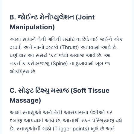
B. જોઈન્ટ મેનીપ્યુલેશન (Joint
Manipulation)
આમાં સાંધાને તેની ગતિની મર્યાદાના છેડે લઈ જઈને એક
ઝડપી અને નાનો ઝટકો (Thrust) આપવામાં આવે છે.
ઘણીવાર આ સમયે ‘કટ’ જેવો અવાજ આવે છે. આ
તકનીક કરોડરજ્જુ (Spine) ના દુખાવામાં ખૂબ જ
લોકપ્રિય છે.
C. સોફ્ટ ટિશ્યુ મસાજ (Soft Tissue
Massage)
આમાં સ્નાયુઓ અને તેની આસપાસના પેશીઓ પર
દબાણ આપવામાં આવે છે. આનાથી રક્ત પરિભ્રમણ વધે
છે, સ્નાયુઓની ગાંઠો (Trigger points) ખુલે છે અને