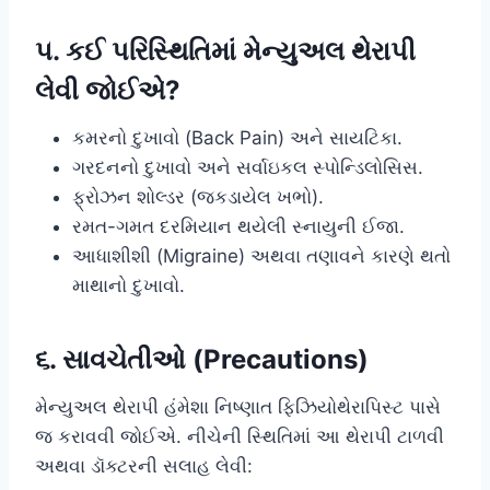
૫. કઈ પરિસ્થિતિમાં મેન્યુઅલ થેરાપી
લેવી જોઈએ?
કમરનો દુખાવો (Back Pain) અને સાયટિકા.
ગરદનનો દુખાવો અને સર્વાઇકલ સ્પોન્ડિલોસિસ.
ફ્રોઝન શોલ્ડર (જકડાયેલ ખભો).
રમત-ગમત દરમિયાન થયેલી સ્નાયુની ઈજા.
આધાશીશી (Migraine) અથવા તણાવને કારણે થતો
માથાનો દુખાવો.
૬. સાવચેતીઓ (Precautions)
મેન્યુઅલ થેરાપી હંમેશા નિષ્ણાત ફિઝિયોથેરાપિસ્ટ પાસે
જ કરાવવી જોઈએ. નીચેની સ્થિતિમાં આ થેરાપી ટાળવી
અથવા ડૉક્ટરની સલાહ લેવી: