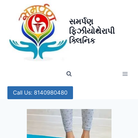
Skip
to
સમર્પણ
content
ફિઝીયોથેરાપી
ક્લિનિક
Call Us: 8140980480