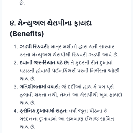
છે.
૪. મેન્યુઅલ થેરાપીના ફાયદા
(Benefits)
ઝડપી રિકવરી:
માત્ર મશીનો દ્વારા થતી સારવાર
કરતા મેન્યુઅલ થેરાપીથી રિકવરી ઝડપી આવે છે.
દવાની જરૂરિયાત ઘટે છે:
તે કુદરતી રીતે દુખાવો
ઘટાડતી હોવાથી પેઈનકિલર્સ પરની નિર્ભરતા ઓછી
થાય છે.
ગતિશીલતામાં વધારો:
જે દર્દીઓ હાથ કે પગ પૂરો
હલાવી શકતા નથી, તેમને આ થેરાપીથી ખૂબ ફાયદો
થાય છે.
ક્રોનિક દુખાવામાં રાહત:
વર્ષો જૂના પીઠના કે
ગરદનના દુખાવામાં આ રામબાણ ઈલાજ સાબિત
થાય છે.