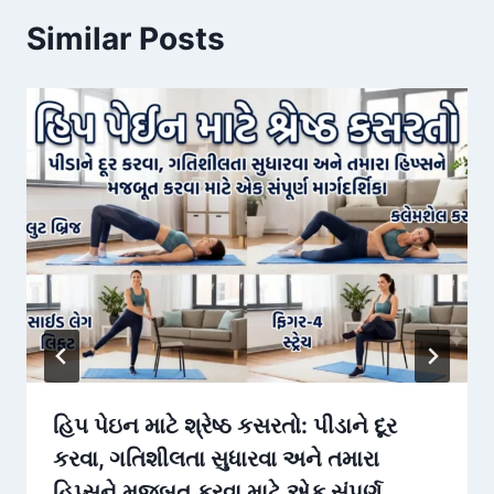
Similar Posts
હિપ પેઇન માટે શ્રેષ્ઠ કસરતો: પીડાને દૂર
કરવા, ગતિશીલતા સુધારવા અને તમારા
હિપ્સને મજબૂત કરવા માટે એક સંપૂર્ણ