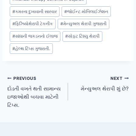
Tags:
#
કમરના દુખાવાની સારવાર
#
જોઈન્ટ મોબિલાઈઝેશન
#
ફિઝિયોથેરાપી ટેકનીક
#
મેન્યુઅલ થેરાપી ગુજરાતી
#
સાંધાની જકડનનો ઈલાજ
#
સોફ્ટ ટિશ્યુ થેરાપી
#
હેલ્થ ટિપ્સ ગુજરાતી.
Post
PREVIOUS
NEXT
દોડતી વખતે થતી સામાન્ય
મેન્યુઅલ થેરાપી શું છે?
navigation
ઇજાઓથી બચવા માટેની
ટિપ્સ.