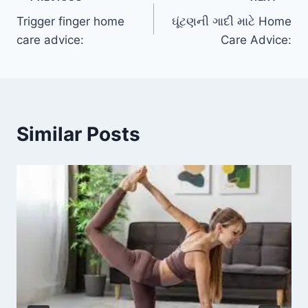
Post
Trigger finger home
ઘૂંટણની ગાદી માટે Home
navigation
care advice:
Care Advice:
Similar Posts