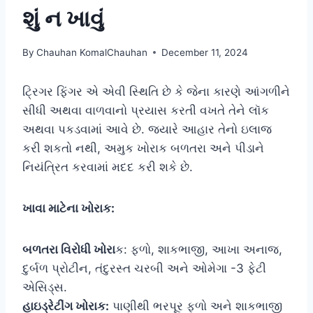
શું ન ખાવું
By
Chauhan KomalChauhan
December 11, 2024
ટ્રિગર ફિંગર એ એવી સ્થિતિ છે કે જેના કારણે આંગળીને
સીધી અથવા વાળવાનો પ્રયાસ કરતી વખતે તેને લૉક
અથવા પકડવામાં આવે છે. જ્યારે આહાર તેનો ઇલાજ
કરી શકતો નથી, અમુક ખોરાક બળતરા અને પીડાને
નિયંત્રિત કરવામાં મદદ કરી શકે છે.
ખાવા માટેના ખોરાક:
બળતરા વિરોધી ખોરા
ક: ફળો, શાકભાજી, આખા અનાજ,
દુર્બળ પ્રોટીન, તંદુરસ્ત ચરબી અને ઓમેગા -3 ફેટી
એસિડ્સ.
હાઇડ્રેટીંગ ખોરાક:
પાણીથી ભરપૂર ફળો અને શાકભાજી