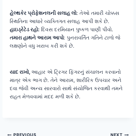
હેલ્થકેર પ્રોફેશનલની સલાહ લો
: તેઓ તમારી ચોક્કસ
સ્થિતિના આધારે વ્યક્તિગત સલાહ આપી શકે છે.
હાઇડ્રેટેડ રહો:
​​દિવસ દરમિયાન પુષ્કળ પાણી પીવો.
તમારા હાથને આરામ આપો
: પુનરાવર્તિત ગતિને ટાળો જે
લક્ષણોને વધુ ખરાબ કરી શકે છે.
યાદ રાખો,
આહાર એ ટ્રિગર ફિંગરનું સંચાલન કરવાનો
માત્ર એક ભાગ છે. તેને આરામ, શારીરિક ઉપચાર અને
દવા જેવી અન્ય સારવારો સાથે સંયોજિત કરવાથી તમને
રાહત મેળવવામાં મદદ મળી શકે છે.
PREVIOUS
NEXT