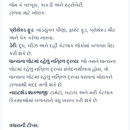
જેમ કે તરબૂચ, કાકડી અને સ્ટ્રોબેરી.
ટાળવા માટે ખોરાક:
પ્રોસેસ્ડ ફૂડ
: ખાંડયુક્ત પીણાં, ફાસ્ટ ફૂડ, પ્રોસેસ્ડ મીટ
અને પેક કરેલા નાસ્તા.
ડેરી:
દૂધ, ચીઝ અને દહીં કેટલાક લોકોમાં બળતરા પેદા
કરી શકે છે.
ધાન્યના લોટમાં રહેલું નત્રિલ દ્રવ્ય
: જો તમને ધાન્યના
લોટમાં રહેલું નત્રિલ દ્રવ્ય સંવેદનશીલતા હોય, તો
ધાન્યના લોટમાં રહેલું નત્રિલ દ્રવ્ય ધરાવતા ખોરાકને
ટાળવાથી મદદ મળી શકે છે.
નાઇટશેડ શાકભાજી
: ટામેટાં, બટાકા અને મરી કેટલાક
કિસ્સાઓમાં બળતરાને વધુ ખરાબ કરી શકે છે.
વધારાની ટીપ્સ: