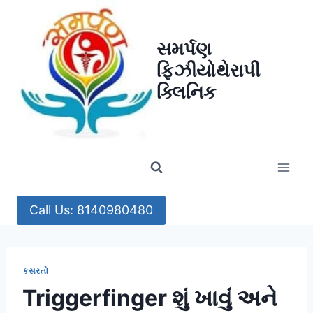
Skip
to
સમર્પણ
content
ફિઝીયોથેરાપી
ક્લિનિક
Call Us: 8140980480
કસરતો
Triggerfinger શું ખાવું અને