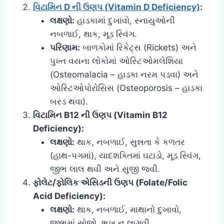
વિટામિન D ની ઉણપ (Vitamin D Deficiency)
:
લક્ષણો:
હાડકામાં દુખાવો, સ્નાયુઓની
નબળાઈ, થાક, મૂડ સ્વિંગ.
પરિણામ:
બાળકોમાં રિકેટ્સ (Rickets) અને
પુખ્ત વયના લોકોમાં ઓસ્ટિઓમલેશિયા
(Osteomalacia – હાડકા નરમ પડવા) અને
ઓસ્ટિઓપોરોસિસ (Osteoporosis – હાડકા
બરડ થવા).
વિટામિન B12 ની ઉણપ (Vitamin B12
Deficiency):
લક્ષણો:
થાક, નબળાઈ, સુન્નતા કે કળતર
(હાથ-પગમાં), યાદશક્તિમાં ઘટાડો, મૂડ સ્વિંગ,
જીભ લાલ થવી અને સુજી જવી.
ફોલેટ/ફોલિક એસિડની ઉણપ (Folate/Folic
Acid Deficiency):
લક્ષણો:
થાક, નબળાઈ, માથાનો દુખાવો,
જીભમાં સોજો, ભૂખ ન લાગવી.