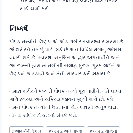
નિરીક્ષણ કરાવો અને કોઈપણ લક્ષણો વિશે ડૉક્ટર
સાથે ચર્ચા કરો.
નિષ્કર્ષ
પોષક તત્ત્વોની ઉણપ એ એક ગંભીર સ્વાસ્થ્ય સમસ્યા છે
જે શરીરને નબળું પાડી શકે છે અને વિવિધ રોગોનું જોખમ
વધારી શકે છે. સ્વસ્થ, સંતુલિત આહાર અપનાવીને અને
જો જરૂરી હોય તો તબીબી સલાહ મુજબ પૂરક લઈને આ
ઉણપને અટકાવી અને તેની સારવાર કરી શકાય છે.
તમારા શરીરને જરૂરી પોષક તત્ત્વો પૂરા પાડીને, તમે લાંબા
ગાળે સ્વસ્થ અને સક્રિય જીવન જીવી શકો છો. જો
તમને પોષક તત્ત્વોની ઉણપના કોઈ લક્ષણો અનુભવાય,
તો તાત્કાલિક ડૉક્ટરનો સંપર્ક કરો.
Post
#
આયર્નની ઉણપ
#
આહાર અને પોષણ
#
આહાર યોજના