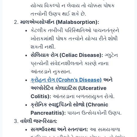
યોગ્ય વિકલ્પો ન લેવાય તો ચોક્કસ પોષક
તત્ત્વોની ઉણપ થઈ શકે છે.
માલએબસોર્પ્શન (Malabsorption):
કેટલીક તબીબી પરિસ્થિતિઓ પાચનતંત્રને
ખોરાકમાંથી પોષક તત્ત્વોને યોગ્ય રીતે શોષી
શકતી નથી.
સેલિયાક રોગ (Celiac Disease):
ગ્લુટેન
પ્રત્યેની સંવેદનશીલતાને કારણે નાના
આંતરડાને નુકસાન.
ક્રોહન રોગ (Crohn’s Disease)
અને
અલ્સેરેટિવ કોલાઇટિસ (Ulcerative
Colitis):
આંતરડાના બળતરાયુક્ત રોગો.
ક્રોનિક સ્વાદુપિંડનો સોજો (Chronic
Pancreatitis):
પાચન ઉત્સેચકોની ઉણપ.
વધેલી જરૂરિયાત:
સગર્ભાવસ્થા અને સ્તનપાન:
આ સમયગાળા