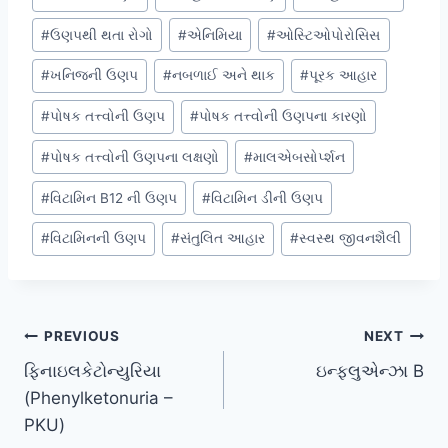
Tags:
#
ઉણપથી થતા રોગો
#
એનિમિયા
#
ઓસ્ટિઓપોરોસિસ
#
ખનિજની ઉણપ
#
નબળાઈ અને થાક
#
પૂરક આહાર
#
પોષક તત્ત્વોની ઉણપ
#
પોષક તત્ત્વોની ઉણપના કારણો
#
પોષક તત્ત્વોની ઉણપના લક્ષણો
#
માલએબસોર્પ્શન
#
વિટામિન B12 ની ઉણપ
#
વિટામિન ડીની ઉણપ
#
વિટામિનની ઉણપ
#
સંતુલિત આહાર
#
સ્વસ્થ જીવનશૈલી
Post
PREVIOUS
NEXT
ફિનાઇલકેટોન્યુરિયા
ઇન્ફ્લુએન્ઝા B
navigation
(Phenylketonuria –
PKU)