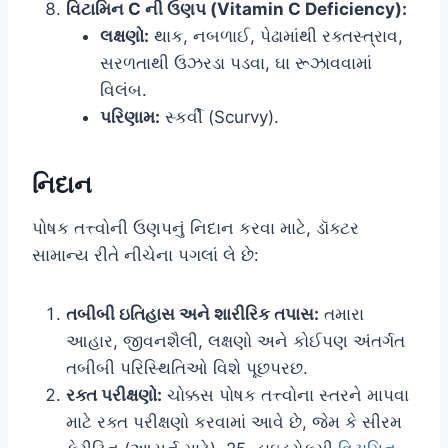
વિટામિન C ની ઉણપ (Vitamin C Deficiency):
લક્ષણો:
થાક, નબળાઈ, પેઢામાંથી રક્તસ્ત્રાવ,
સરળતાથી ઉઝરડા પડવા, ઘા રૂઝાવવામાં
વિલંબ.
પરિણામ:
સ્કર્વી (Scurvy).
નિદાન
પોષક તત્ત્વોની ઉણપનું નિદાન કરવા માટે, ડૉક્ટર
સામાન્ય રીતે નીચેના પગલાં લે છે:
તબીબી ઇતિહાસ અને શારીરિક તપાસ:
તમારા
આહાર, જીવનશૈલી, લક્ષણો અને કોઈપણ અંતર્ગત
તબીબી પરિસ્થિતિઓ વિશે પૂછપરછ.
રક્ત પરીક્ષણો:
ચોક્કસ પોષક તત્ત્વોના સ્તરને માપવા
માટે રક્ત પરીક્ષણો કરવામાં આવે છે, જેમ કે સીરમ