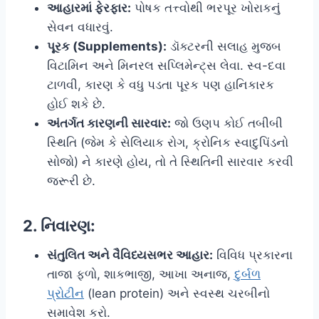
આહારમાં ફેરફાર:
પોષક તત્ત્વોથી ભરપૂર ખોરાકનું
સેવન વધારવું.
પૂરક (Supplements):
ડૉક્ટરની સલાહ મુજબ
વિટામિન અને મિનરલ સપ્લિમેન્ટ્સ લેવા. સ્વ-દવા
ટાળવી, કારણ કે વધુ પડતા પૂરક પણ હાનિકારક
હોઈ શકે છે.
અંતર્ગત કારણની સારવાર:
જો ઉણપ કોઈ તબીબી
સ્થિતિ (જેમ કે સેલિયાક રોગ, ક્રોનિક સ્વાદુપિંડનો
સોજો) ને કારણે હોય, તો તે સ્થિતિની સારવાર કરવી
જરૂરી છે.
2. નિવારણ:
સંતુલિત અને વૈવિધ્યસભર આહાર:
વિવિધ પ્રકારના
તાજા ફળો, શાકભાજી, આખા અનાજ,
દુર્બળ
પ્રોટીન
(lean protein) અને સ્વસ્થ ચરબીનો
સમાવેશ કરો.