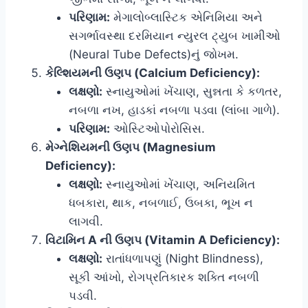
પરિણામ:
મેગાલોબ્લાસ્ટિક એનિમિયા અને
સગર્ભાવસ્થા દરમિયાન ન્યુરલ ટ્યુબ ખામીઓ
(Neural Tube Defects)નું જોખમ.
કેલ્શિયમની ઉણપ (Calcium Deficiency):
લક્ષણો:
સ્નાયુઓમાં ખેંચાણ, સુન્નતા કે કળતર,
નબળા નખ, હાડકાં નબળા પડવા (લાંબા ગાળે).
પરિણામ:
ઓસ્ટિઓપોરોસિસ.
મેગ્નેશિયમની ઉણપ (Magnesium
Deficiency):
લક્ષણો:
સ્નાયુઓમાં ખેંચાણ, અનિયમિત
ધબકારા, થાક, નબળાઈ, ઉબકા, ભૂખ ન
લાગવી.
વિટામિન A ની ઉણપ (Vitamin A Deficiency):
લક્ષણો:
રાતાંધળાપણું (Night Blindness),
સૂકી આંખો, રોગપ્રતિકારક શક્તિ નબળી
પડવી.