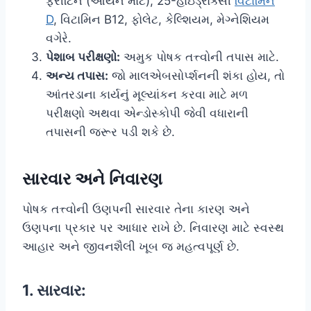
ફેરીટિન (આયર્ન માટે), 25-હાઇડ્રોક્સી
વિટામિન
D
, વિટામિન B12, ફોલેટ, કેલ્શિયમ, મેગ્નેશિયમ
વગેરે.
પેશાબ પરીક્ષણો:
અમુક પોષક તત્ત્વોની તપાસ માટે.
અન્ય તપાસ:
જો માલએબસોર્પ્શનની શંકા હોય, તો
આંતરડાના કાર્યનું મૂલ્યાંકન કરવા માટે મળ
પરીક્ષણો અથવા એન્ડોસ્કોપી જેવી વધારાની
તપાસની જરૂર પડી શકે છે.
સારવાર અને નિવારણ
પોષક તત્ત્વોની ઉણપની સારવાર તેના કારણ અને
ઉણપના પ્રકાર પર આધાર રાખે છે. નિવારણ માટે સ્વસ્થ
આહાર અને જીવનશૈલી ખૂબ જ મહત્વપૂર્ણ છે.
1. સારવાર: