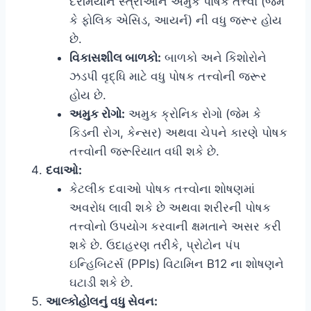
દરમિયાન સ્ત્રીઓને અમુક પોષક તત્ત્વો (જેમ
કે ફોલિક એસિડ, આયર્ન) ની વધુ જરૂર હોય
છે.
વિકાસશીલ બાળકો:
બાળકો અને કિશોરોને
ઝડપી વૃદ્ધિ માટે વધુ પોષક તત્ત્વોની જરૂર
હોય છે.
અમુક રોગો:
અમુક ક્રોનિક રોગો (જેમ કે
કિડની રોગ, કેન્સર) અથવા ચેપને કારણે પોષક
તત્ત્વોની જરૂરિયાત વધી શકે છે.
દવાઓ:
કેટલીક દવાઓ પોષક તત્ત્વોના શોષણમાં
અવરોધ લાવી શકે છે અથવા શરીરની પોષક
તત્ત્વોનો ઉપયોગ કરવાની ક્ષમતાને અસર કરી
શકે છે. ઉદાહરણ તરીકે, પ્રોટોન પંપ
ઇન્હિબિટર્સ (PPIs) વિટામિન B12 ના શોષણને
ઘટાડી શકે છે.
આલ્કોહોલનું વધુ સેવન: