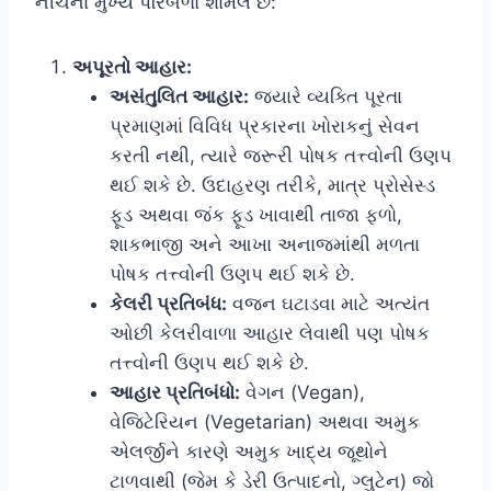
નીચેના મુખ્ય પરિબળો શામેલ છે:
અપૂરતો આહાર:
અસંતુલિત આહાર:
જ્યારે વ્યક્તિ પૂરતા
પ્રમાણમાં વિવિધ પ્રકારના ખોરાકનું સેવન
કરતી નથી, ત્યારે જરૂરી પોષક તત્ત્વોની ઉણપ
થઈ શકે છે. ઉદાહરણ તરીકે, માત્ર પ્રોસેસ્ડ
ફૂડ અથવા જંક ફૂડ ખાવાથી તાજા ફળો,
શાકભાજી અને આખા અનાજમાંથી મળતા
પોષક તત્ત્વોની ઉણપ થઈ શકે છે.
કેલરી પ્રતિબંધ:
વજન ઘટાડવા માટે અત્યંત
ઓછી કેલરીવાળા આહાર લેવાથી પણ પોષક
તત્ત્વોની ઉણપ થઈ શકે છે.
આહાર પ્રતિબંધો:
વેગન (Vegan),
વેજિટેરિયન (Vegetarian) અથવા અમુક
એલર્જીને કારણે અમુક ખાદ્ય જૂથોને
ટાળવાથી (જેમ કે ડેરી ઉત્પાદનો, ગ્લુટેન) જો