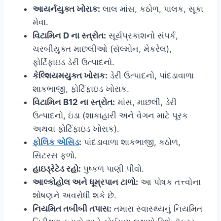
આયર્નયુક્ત ખોરાક:
લાલ માંસ, કઠોળ, પાલક, સૂકા
મેવા.
વિટામિન D ના સ્ત્રોત:
સૂર્યપ્રકાશનો સંપર્ક,
ચરબીયુક્ત માછલીઓ (સૅલ્મોન, મેકરેલ),
ફોર્ટિફાઇડ ડેરી ઉત્પાદનો.
કેલ્શિયમયુક્ત ખોરાક:
ડેરી ઉત્પાદનો, પાંદડાવાળા
શાકભાજી, ફોર્ટિફાઇડ ખોરાક.
વિટામિન B12 ના સ્ત્રોત:
માંસ, માછલી, ડેરી
ઉત્પાદનો, ઇંડા (શાકાહારી અને વેગન માટે પૂરક
અથવા ફોર્ટિફાઇડ ખોરાક).
ફોલિક એસિડ
:
પાંદડાવાળા શાકભાજી, કઠોળ,
સિટરસ ફળો.
હાઇડ્રેટેડ રહો:
પુષ્કળ પાણી પીવો.
આલ્કોહોલ અને ધૂમ્રપાન ટાળો:
આ પોષક તત્ત્વોના
શોષણને અવરોધી શકે છે.
નિયમિત તબીબી તપાસ:
તમારા સ્વાસ્થ્યનું નિયમિત