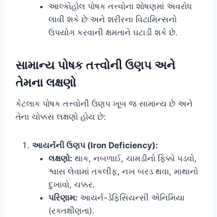
આલ્કોહોલ પોષક તત્ત્વોના શોષણમાં અવરોધ
લાવી શકે છે અને શરીરના વિટામિન્સનો
ઉપયોગ કરવાની ક્ષમતાને ઘટાડી શકે છે.
સામાન્ય પોષક તત્ત્વોની ઉણપ અને
તેમના લક્ષણો
કેટલાક પોષક તત્ત્વોની ઉણપ ખૂબ જ સામાન્ય છે અને
તેના ચોક્કસ લક્ષણો હોય છે:
આયર્નની ઉણપ (Iron Deficiency):
લક્ષણો:
થાક, નબળાઈ, ચામડીનો ફિક્કો પડવો,
શ્વાસ લેવામાં તકલીફ, નખ બરડ થવા, માથાનો
દુખાવો, ચક્કર.
પરિણામ:
આયર્ન-ડેફિસિયન્સી એનિમિયા
(રક્તક્ષીણતા).