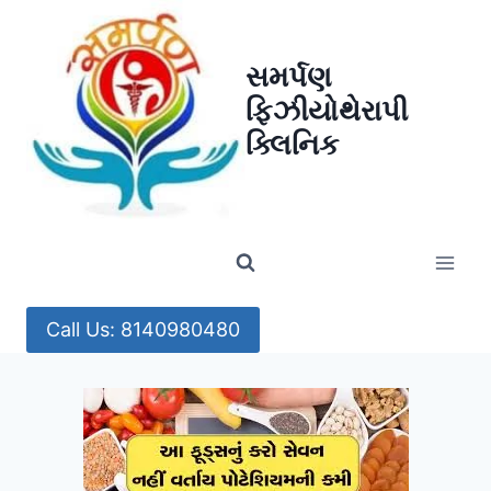
Skip
to
સમર્પણ
content
ફિઝીયોથેરાપી
ક્લિનિક
Call Us: 8140980480