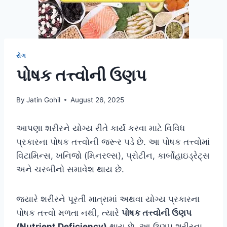
રોગ
પોષક તત્ત્વોની ઉણપ
By
Jatin Gohil
August 26, 2025
આપણા શરીરને યોગ્ય રીતે કાર્ય કરવા માટે વિવિધ
પ્રકારના પોષક તત્ત્વોની જરૂર પડે છે. આ પોષક તત્ત્વોમાં
વિટામિન્સ, ખનિજો (મિનરલ્સ), પ્રોટીન, કાર્બોહાઇડ્રેટ્સ
અને ચરબીનો સમાવેશ થાય છે.
જ્યારે શરીરને પૂરતી માત્રામાં અથવા યોગ્ય પ્રકારના
પોષક તત્ત્વો મળતા નથી, ત્યારે
પોષક તત્ત્વોની ઉણપ
(Nutrient Deficiency)
થાય છે. આ ઉણપ શરીરના