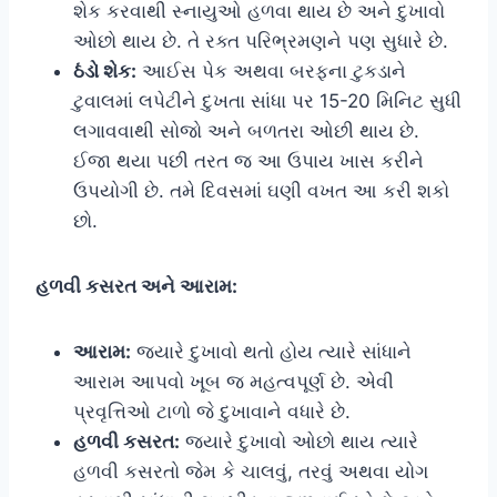
શેક કરવાથી સ્નાયુઓ હળવા થાય છે અને દુખાવો
ઓછો થાય છે. તે રક્ત પરિભ્રમણને પણ સુધારે છે.
ઠંડો શેક:
આઈસ પેક અથવા બરફના ટુકડાને
ટુવાલમાં લપેટીને દુખતા સાંધા પર 15-20 મિનિટ સુધી
લગાવવાથી સોજો અને બળતરા ઓછી થાય છે.
ઈજા થયા પછી તરત જ આ ઉપાય ખાસ કરીને
ઉપયોગી છે. તમે દિવસમાં ઘણી વખત આ કરી શકો
છો.
હળવી કસરત અને આરામ:
આરામ:
જ્યારે દુખાવો થતો હોય ત્યારે સાંધાને
આરામ આપવો ખૂબ જ મહત્વપૂર્ણ છે. એવી
પ્રવૃત્તિઓ ટાળો જે દુખાવાને વધારે છે.
હળવી કસરત:
જ્યારે દુખાવો ઓછો થાય ત્યારે
હળવી કસરતો જેમ કે ચાલવું, તરવું અથવા યોગ