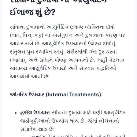
ઈલાજ શું છે?
સાંધાના દુખાવાનો આયુર્વેદિક ઇલાજ વ્યક્તિના દોષો
(વાત, પિત્ત, કફ) ના અસંતુલન અને દુખાવાના કારણ પર
આધાર રાખે છે. આયુર્વેદિક ઉપચારનો ઉદ્દેશ્ય દોષોનું
સંતુલન પુનઃસ્થાપિત કરવું, શરીરમાંથી ઝેર દૂર કરવા
(આમા), અને સાંધાને પોષણ આપવાનો છે. અહીં કેટલાક
સામાન્ય આયુર્વેદિક ઉપાયો અને સારવાર પદ્ધતિઓ
આપવામાં આવી છે:
આંતરિક ઉપચાર (Internal Treatments):
હર્બલ ઉપચાર:
સાંધાના દુખાવા માટે ઘણી આયુર્વેદિક
જડીબુટ્ટીઓનો ઉપયોગ થાય છે, જેમાં નીચેનાનો
સમાવેશ થાય છે: