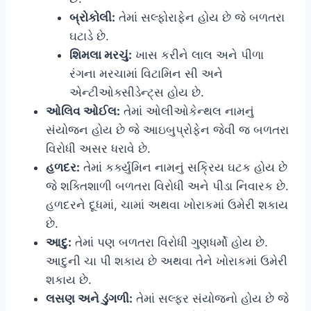
બ્રોકોલી:
તેમાં સલ્ફોરાફેન હોય છે જે બળતરા
ઘટાડે છે.
શિમલા મરચું:
ખાસ કરીને લાલ અને પીળા
રંગના મરચામાં વિટામિન સી અને
એન્ટીઓક્સીડેન્ટ્સ હોય છે.
ઓલિવ ઓઈલ:
તેમાં ઓલીઓકેન્થલ નામનું
સંયોજન હોય છે જે આઇબુપ્રોફેન જેવી જ બળતરા
વિરોધી અસર ધરાવે છે.
હળદર:
તેમાં કર્ક્યુમિન નામનું સક્રિય ઘટક હોય છે
જે શક્તિશાળી બળતરા વિરોધી અને પીડા નિવારક છે.
હળદરને દૂધમાં, ચામાં અથવા ખોરાકમાં ઉમેરી શકાય
છે.
આદુ:
તેમાં પણ બળતરા વિરોધી ગુણધર્મો હોય છે.
આદુની ચા પી શકાય છે અથવા તેને ખોરાકમાં ઉમેરી
શકાય છે.
લસણ અને ડુંગળી:
તેમાં સલ્ફર સંયોજનો હોય છે જે