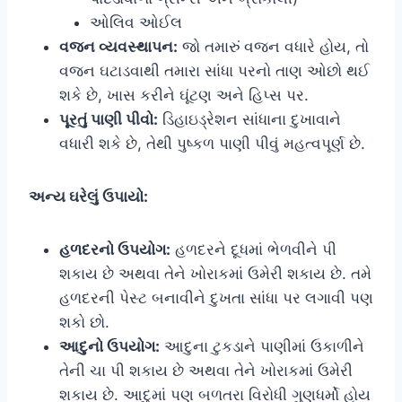
ઓલિવ ઓઈલ
વજન વ્યવસ્થાપન:
જો તમારું વજન વધારે હોય, તો
વજન ઘટાડવાથી તમારા સાંધા પરનો તાણ ઓછો થઈ
શકે છે, ખાસ કરીને ઘૂંટણ અને હિપ્સ પર.
પૂરતું પાણી પીવો:
ડિહાઇડ્રેશન સાંધાના દુખાવાને
વધારી શકે છે, તેથી પુષ્કળ પાણી પીવું મહત્વપૂર્ણ છે.
અન્ય ઘરેલું ઉપાયો:
હળદરનો ઉપયોગ:
હળદરને દૂધમાં ભેળવીને પી
શકાય છે અથવા તેને ખોરાકમાં ઉમેરી શકાય છે. તમે
હળદરની પેસ્ટ બનાવીને દુખતા સાંધા પર લગાવી પણ
શકો છો.
આદુનો ઉપયોગ:
આદુના ટુકડાને પાણીમાં ઉકાળીને
તેની ચા પી શકાય છે અથવા તેને ખોરાકમાં ઉમેરી
શકાય છે. આદુમાં પણ બળતરા વિરોધી ગુણધર્મો હોય