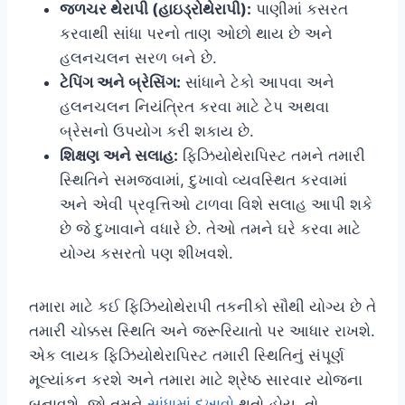
જળચર થેરાપી (હાઇડ્રોથેરાપી):
પાણીમાં કસરત
કરવાથી સાંધા પરનો તાણ ઓછો થાય છે અને
હલનચલન સરળ બને છે.
ટેપિંગ અને બ્રેસિંગ:
સાંધાને ટેકો આપવા અને
હલનચલન નિયંત્રિત કરવા માટે ટેપ અથવા
બ્રેસનો ઉપયોગ કરી શકાય છે.
શિક્ષણ અને સલાહ:
ફિઝિયોથેરાપિસ્ટ તમને તમારી
સ્થિતિને સમજવામાં, દુખાવો વ્યવસ્થિત કરવામાં
અને એવી પ્રવૃત્તિઓ ટાળવા વિશે સલાહ આપી શકે
છે જે દુખાવાને વધારે છે. તેઓ તમને ઘરે કરવા માટે
યોગ્ય કસરતો પણ શીખવશે.
તમારા માટે કઈ ફિઝિયોથેરાપી તકનીકો સૌથી યોગ્ય છે તે
તમારી ચોક્કસ સ્થિતિ અને જરૂરિયાતો પર આધાર રાખશે.
એક લાયક ફિઝિયોથેરાપિસ્ટ તમારી સ્થિતિનું સંપૂર્ણ
મૂલ્યાંકન કરશે અને તમારા માટે શ્રેષ્ઠ સારવાર યોજના
બનાવશે. જો તમને
સાંધામાં દુખાવો
થતો હોય, તો