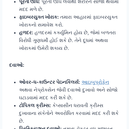
પૂરતો ઊંઘ:
પૂરતી ઊંઘ લેવાથી શરીરને સાજા થવામાં
મદદ મળે છે.
ફાઇબરયુક્ત ખોરાક:
તમારા આહારમાં ફાઇબરયુક્ત
ખોરાકનો સમાવેશ કરો.
હળદર:
હળદરમાં કર્ક્યુમિન હોય છે, જેમાં બળતરા
વિરોધી ગુણધર્મો હોઈ શકે છે. તેને દૂધમાં અથવા
ખોરાકમાં ઉમેરી શકાય છે.
દવાઓ:
ઓવર-ધ-કાઉન્ટર પેઇનકિલર્સ:
આઇબુપ્રોફેન
અથવા નેપ્રોક્સેન જેવી દવાઓ દુખાવો અને સોજો
ઘટાડવામાં મદદ કરી શકે છે.
ટોપિકલ ક્રીમ્સ:
કેપ્સાસીન ધરાવતી ક્રીમ્સ
દુખાવાના સંકેતોને અવરોધિત કરવામાં મદદ કરી શકે
છે.
પ્રિસ્ક્રિપ્શન દવાઓ:
તમારા ડૉક્ટર વધુ મજબૂત