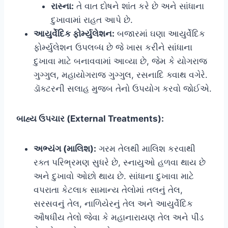
રાસ્ના:
તે વાત દોષને શાંત કરે છે અને સાંધાના
દુખાવામાં રાહત આપે છે.
આયુર્વેદિક ફોર્મ્યુલેશન:
બજારમાં ઘણા આયુર્વેદિક
ફોર્મ્યુલેશન ઉપલબ્ધ છે જે ખાસ કરીને સાંધાના
દુખાવા માટે બનાવવામાં આવ્યા છે, જેમ કે યોગરાજ
ગુગ્ગુલ, મહાયોગરાજ ગુગ્ગુલ, રસનાદિ ક્વાથ વગેરે.
ડૉક્ટરની સલાહ મુજબ તેનો ઉપયોગ કરવો જોઈએ.
બાહ્ય ઉપચાર (External Treatments):
અભ્યંગ (માલિશ):
ગરમ તેલથી માલિશ કરવાથી
રક્ત પરિભ્રમણ સુધરે છે, સ્નાયુઓ હળવા થાય છે
અને દુખાવો ઓછો થાય છે. સાંધાના દુખાવા માટે
વપરાતા કેટલાક સામાન્ય તેલોમાં તલનું તેલ,
સરસવનું તેલ, નાળિયેરનું તેલ અને આયુર્વેદિક
ઔષધીય તેલો જેવા કે મહાનારાયણ તેલ અને પીંડ