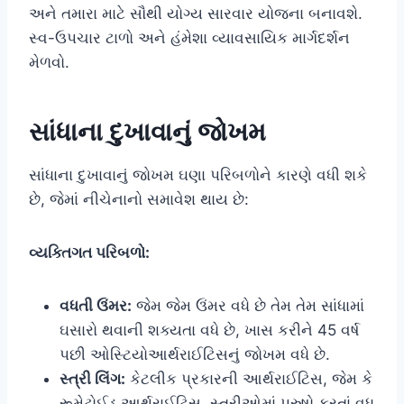
અને તમારા માટે સૌથી યોગ્ય સારવાર યોજના બનાવશે.
સ્વ-ઉપચાર ટાળો અને હંમેશા વ્યાવસાયિક માર્ગદર્શન
મેળવો.
સાંધાના દુખાવાનું જોખમ
સાંધાના દુખાવાનું જોખમ ઘણા પરિબળોને કારણે વધી શકે
છે, જેમાં નીચેનાનો સમાવેશ થાય છે:
વ્યક્તિગત પરિબળો:
વધતી ઉંમર:
જેમ જેમ ઉંમર વધે છે તેમ તેમ સાંધામાં
ઘસારો થવાની શક્યતા વધે છે, ખાસ કરીને 45 વર્ષ
પછી ઓસ્ટિયોઆર્થરાઈટિસનું જોખમ વધે છે.
સ્ત્રી લિંગ:
કેટલીક પ્રકારની આર્થરાઈટિસ, જેમ કે
રૂમેટોઈડ આર્થરાઈટિસ, સ્ત્રીઓમાં પુરુષો કરતાં વધુ