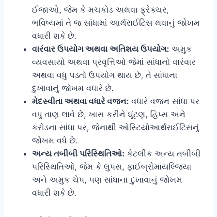
ઈજાઓ, જેમ કે મચકોડ અથવા ફ્રેક્ચર,
ભવિષ્યમાં તે જ સાંધામાં આર્થરાઈટિસ થવાનું જોખમ
વધારી શકે છે.
વારંવાર ઉપયોગ અથવા અતિશય ઉપયોગ:
અમુક
વ્યવસાયો અથવા પ્રવૃત્તિઓ જેમાં સાંધાનો વારંવાર
અથવા વધુ પડતો ઉપયોગ થાય છે, તે સાંધાના
દુખાવાનું જોખમ વધારે છે.
મેદસ્વીતા અથવા વધારે વજન:
વધારે વજન સાંધા પર
વધુ તાણ લાવે છે, ખાસ કરીને ઘૂંટણ, હિપ્સ અને
કરોડના સાંધા પર, જેનાથી ઓસ્ટિયોઆર્થરાઈટિસનું
જોખમ વધે છે.
અન્ય તબીબી પરિસ્થિતિઓ:
કેટલીક અન્ય તબીબી
પરિસ્થિતિઓ, જેમ કે લુપસ, ફાઈબ્રોમાયલ્જિયા
અને અમુક ચેપ, પણ સાંધાના દુખાવાનું જોખમ
વધારી શકે છે.