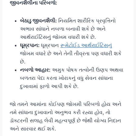
જીવનશૈલીના પરિબળો:
બેઠાડુ જીવનશૈલી:
નિયમિત શારીરિક પ્રવૃત્તિનો
અભાવ સાંધાને નબળા બનાવી શકે છે અને
આર્થરાઈટિસનું જોખમ વધારી શકે છે.
ધૂમ્રપાન:
ધૂમ્રપાન
રૂમેટોઈડ આર્થરાઈટિસનું
જોખમ વધારે છે અને તેની તીવ્રતા પણ વધારી શકે
છે.
નબળો આહાર:
અમુક પોષક તત્વોની ઉણપ અથવા
બળતરા પેદા કરતા ખોરાકનું વધુ સેવન સાંધાના
દુખાવામાં ફાળો આપી શકે છે.
જો તમને આમાંના કોઈપણ જોખમી પરિબળો હોય અને
તમે સાંધાના દુખાવાનો અનુભવ કરી રહ્યા હોવ, તો
ડૉક્ટરની સલાહ લેવી મહત્વપૂર્ણ છે જેથી યોગ્ય નિદાન
અને સારવાર થઈ શકે.