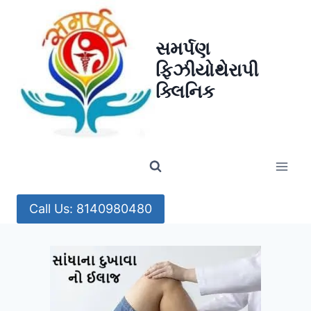
Skip
to
સમર્પણ
content
ફિઝીયોથેરાપી
ક્લિનિક
Call Us: 8140980480