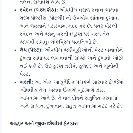
તેલનો સમાવેશ થાય છે.
સ્વેદન (ગરમ શેક):
ઔષધીય વરાળ સ્નાન અથવા
ગરમ પોલ્ટીસ (પોટલી) નો ઉપયોગ સાંધાના દુખાવા
અને જડતાને ઘટાડવામાં મદદ કરે છે. પત્ર પોટલી
સ્વેદન અને જાનુ બસ્તી (ઘૂંટણ પર ગરમ તેલ
જાળવી રાખવું) લોકપ્રિય પદ્ધતિઓ છે.
લેપ (પેસ્ટ):
ઔષધીય જડીબુટ્ટીઓની પેસ્ટ બનાવીને
દુખતા સાંધા પર લગાવવાથી સોજો અને દુખાવો ઓછો
થઈ શકે છે. ઉદાહરણ તરીકે, હળદર અને ચૂનોની
પેસ્ટ.
બસ્તી:
આ એક આયુર્વેદિક પંચકર્મ સારવાર છે જેમાં
ઔષધીય તેલ અથવા ઉકાળો ગુદામાર્ગ દ્વારા
આપવામાં આવે છે. તે વાત દોષને સંતુલિત કરવામાં
અને સાંધાના દુખાવામાં રાહત આપવામાં મદદ કરે છે.
આહાર અને જીવનશૈલીમાં ફેરફાર: