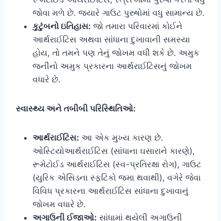
જોવા મળે છે. જ્યારે ગાઉટ પુરુષોમાં વધુ સામાન્ય છે.
કુટુંબનો ઇતિહાસ:
જો તમારા પરિવારમાં કોઈને
આર્થરાઈટિસ અથવા સાંધાના દુખાવાની સમસ્યા
હોય, તો તમને પણ તેનું જોખમ વધી શકે છે. અમુક
જનીનો અમુક પ્રકારના આર્થરાઈટિસનું જોખમ
વધારે છે.
સ્વાસ્થ્ય અને તબીબી પરિસ્થિતિઓ:
આર્થરાઈટિસ:
આ એક મુખ્ય કારણ છે.
ઓસ્ટિયોઆર્થરાઈટિસ (સાંધાના ઘસારાને કારણે),
રૂમેટોઈડ આર્થરાઈટિસ (સ્વ-પ્રતિરક્ષા રોગ), ગાઉટ
(યુરિક એસિડના સ્ફટિકો જમા થવાથી), વગેરે જેવા
વિવિધ પ્રકારના આર્થરાઈટિસ સાંધાના દુખાવાનું
જોખમ વધારે છે.
અગાઉની ઈજાઓ:
સાંધામાં થયેલી અગાઉની