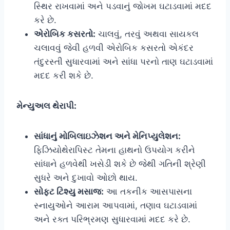
સ્થિર રાખવામાં અને પડવાનું જોખમ ઘટાડવામાં મદદ
કરે છે.
એરોબિક કસરતો:
ચાલવું, તરવું અથવા સાયકલ
ચલાવવું જેવી હળવી એરોબિક કસરતો એકંદર
તંદુરસ્તી સુધારવામાં અને સાંધા પરનો તાણ ઘટાડવામાં
મદદ કરી શકે છે.
મેન્યુઅલ થેરાપી:
સાંધાનું મોબિલાઇઝેશન અને મેનિપ્યુલેશન:
ફિઝિયોથેરાપિસ્ટ તેમના હાથનો ઉપયોગ કરીને
સાંધાને હળવેથી ખસેડી શકે છે જેથી ગતિની શ્રેણી
સુધરે અને દુખાવો ઓછો થાય.
સોફ્ટ ટિશ્યુ મસાજ:
આ તકનીક આસપાસના
સ્નાયુઓને આરામ આપવામાં, તણાવ ઘટાડવામાં
અને રક્ત પરિભ્રમણ સુધારવામાં મદદ કરે છે.