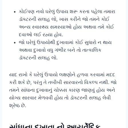
કોઈપણ નવો ઘરેલું ઉપાય શરૂ કરતા પહેલા તમારા
ડૉક્ટરની સલાહ લો, ખાસ કરીને જો તમને કોઈ
અન્ય સ્વાસ્થ્ય સમસ્યાઓ હોય અથવા તમે કોઈ
દવાઓ લઈ રહ્યા હોવ.
જો ઘરેલું ઉપાયોથી દુખાવામાં કોઈ સુધારો ન થાય
અથવા દુખાવો વધુ ગંભીર બને તો તાત્કાલિક
ડૉક્ટરની સલાહ લો.
યાદ રાખો કે ઘરેલું ઉપાયો લક્ષણોને હળવા કરવામાં મદદ
કરી શકે છે, પરંતુ તે તબીબી સારવારનો વિકલ્પ નથી. જો
તમને સાંધાના દુખાવાનું ચોક્કસ કારણ જાણવું હોય અને
યોગ્ય સારવાર મેળવવી હોય તો ડૉક્ટરની સલાહ લેવી
શ્રેષ્ઠ છે.
સાંધાના દુખાવા નો આયુર્વેદિક