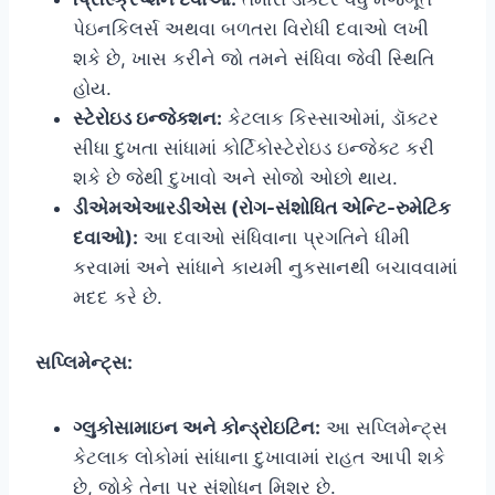
પેઇનકિલર્સ અથવા બળતરા વિરોધી દવાઓ લખી
શકે છે, ખાસ કરીને જો તમને સંધિવા જેવી સ્થિતિ
હોય.
સ્ટેરોઇડ ઇન્જેક્શન:
કેટલાક કિસ્સાઓમાં, ડૉક્ટર
સીધા દુખતા સાંધામાં કોર્ટિકોસ્ટેરોઇડ ઇન્જેક્ટ કરી
શકે છે જેથી દુખાવો અને સોજો ઓછો થાય.
ડીએમએઆરડીએસ (રોગ-સંશોધિત એન્ટિ-રુમેટિક
દવાઓ):
આ દવાઓ સંધિવાના પ્રગતિને ધીમી
કરવામાં અને સાંધાને કાયમી નુકસાનથી બચાવવામાં
મદદ કરે છે.
સપ્લિમેન્ટ્સ:
ગ્લુકોસામાઇન અને કોન્ડ્રોઇટિન:
આ સપ્લિમેન્ટ્સ
કેટલાક લોકોમાં સાંધાના દુખાવામાં રાહત આપી શકે
છે, જોકે તેના પર સંશોધન મિશ્ર છે.