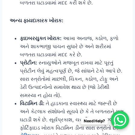
બળતરા ઘટાડવામાં મદદ કરી શકે છે.
અન્ય ફાયદાકારક ખોરાક:
ફાઇબરયુક્ત ખોરાક:
આખા અનાજ, કઠોળ, ફળો
અને શાકભાજી પાચન સુધારે છે અને શરીરમાં
બળતરા ઘટાડવામાં મદદ કરે છે.
પ્રોટીન:
સ્નાયુઓને મજબૂત રાખવા માટે પૂરતું
પ્રોટીન લેવું મહત્વપૂર્ણ છે, જે સાંધાને ટેકો આપે છે.
સારા સ્ત્રોતોમાં માછલી, ચિકન, કઠોળ, ટોફુ અને
ડેરી ઉત્પાદનોનો સમાવેશ થાય છે (જો ડેરીથી
સમસ્યા ન હોય તો).
વિટામિન ડી:
તે હાડકાના સ્વાસ્થ્ય માટે જરૂરી છે
અને કેટલાક સંશોધનો સૂચવે છે કે તે બળતરાને પણ
ઘટાડી શકે છે. સૂર્યપ્રકાશ, ચરબીયુક્ત માછલી અને
Need Help?
ફોર્ટિફાઇડ ખોરાક વિટામિન ડીના સારા સ્ત્રોતો છે.