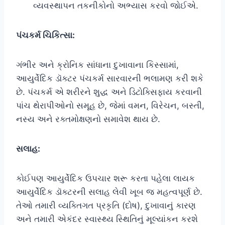
વ્યવસ્થાપન તકનીકોનો અભ્યાસ કરવો જોઈએ.
પંચકર્મ ચિકિત્સા:
ગંભીર અને ક્રોનિક સાંધાના દુખાવાના કિસ્સામાં,
આયુર્વેદિક ડૉક્ટર પંચકર્મ સારવારની ભલામણ કરી શકે
છે. પંચકર્મ એ શરીરને શુદ્ધ અને ડિટોક્સિફાય કરવાની
પાંચ થેરાપીઓનો સમૂહ છે, જેમાં વમન, વિરેચન, બસ્તી,
નસ્ય અને રક્તમોક્ષણનો સમાવેશ થાય છે.
સલાહ:
કોઈપણ આયુર્વેદિક ઉપચાર શરૂ કરતા પહેલા લાયક
આયુર્વેદિક ડૉક્ટરની સલાહ લેવી ખૂબ જ મહત્વપૂર્ણ છે.
તેઓ તમારી વ્યક્તિગત પ્રકૃતિ (દોષ), દુખાવાનું કારણ
અને તમારી એકંદર સ્વાસ્થ્ય સ્થિતિનું મૂલ્યાંકન કરશે