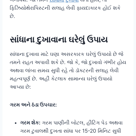
ફિઝિયોથેરાપિસ્ટની સલાહ લેવી ફાયદાકારક હોઈ શકે
છે.
સાંધાના દુખાવાના ઘરેલું ઉપાય
સાંધાના દુખાવા માટે ઘણા અસરકારક ઘરેલું ઉપાયો છે જે
તમને રાહત અપાવી શકે છે. જો કે, જો દુખાવો ગંભીર હોય
અથવા લાંબા સમય સુધી રહે તો ડૉક્ટરની સલાહ લેવી
મહત્વપૂર્ણ છે. અહીં કેટલાક સામાન્ય ઘરેલું ઉપાયો
આપ્યા છે:
ગરમ અને ઠંડા ઉપચાર:
ગરમ શેક:
ગરમ પાણીની બોટલ, હીટિંગ પેડ અથવા
ગરમ ટુવાલથી દુખતા સાંધા પર 15-20 મિનિટ સુધી