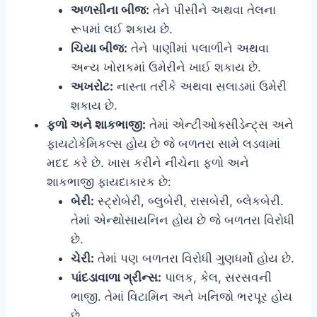
અળસીના બીજ:
તેને પીસીને અથવા તેલના
રૂપમાં લઈ શકાય છે.
ચિયા બીજ:
તેને પાણીમાં પલાળીને અથવા
અન્ય ખોરાકમાં ઉમેરીને ખાઈ શકાય છે.
અખરોટ:
નાસ્તા તરીકે અથવા સલાડમાં ઉમેરી
શકાય છે.
ફળો અને શાકભાજી:
તેમાં એન્ટીઓક્સીડેન્ટ્સ અને
ફાયટોકેમિકલ્સ હોય છે જે બળતરા સામે લડવામાં
મદદ કરે છે. ખાસ કરીને નીચેના ફળો અને
શાકભાજી ફાયદાકારક છે:
બેરી:
સ્ટ્રોબેરી, બ્લુબેરી, રાસબેરી, બ્લેકબેરી.
તેમાં એન્થોસાયનિન હોય છે જે બળતરા વિરોધી
છે.
ચેરી:
તેમાં પણ બળતરા વિરોધી ગુણધર્મો હોય છે.
પાંદડાવાળા ગ્રીન્સ:
પાલક, કેલ, સરસવની
ભાજી. તેમાં વિટામિન અને ખનિજો ભરપૂર હોય
છે.