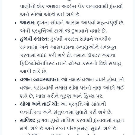
પાણીનો શેક અથવા આઈસ પેક લગાવવાથી દુખાવો
અને સોજો ઓછો થઈ શકે છે.
આરામ:
દુખતા સાંધાને આરામ આપવો મહત્વપૂર્ણ છે.
એવી પ્રવૃત્તિઓ ટાળો જે દુખાવાને વધારે છે.
હળવી કસરત:
હળવી કસરત સાંધાને લવચીક
રાખવામાં અને આસપાસના સ્નાયુઓને મજબૂત
કરવામાં મદદ કરી શકે છે. તમારા ડૉક્ટર અથવા
ફિઝિયોથેરાપિસ્ટ તમને યોગ્ય કસરતો વિશે સલાહ
આપી શકે છે.
વજન વ્યવસ્થાપન:
જો તમારું વજન વધારે હોય, તો
વજન ઘટાડવાથી તમારા સાંધા પરનો તાણ ઓછો થઈ
શકે છે, ખાસ કરીને ઘૂંટણ અને હિપ્સ પર.
યોગા અને તાઈ ચી:
આ પ્રવૃત્તિઓ સાંધાની
લવચીકતા અને સંતુલનમાં સુધારો કરી શકે છે.
માલિશ:
હળવા હાથે માલિશ કરવાથી દુખાવામાં રાહત
મળી શકે છે અને રક્ત પરિભ્રમણ સુધરી શકે છે.