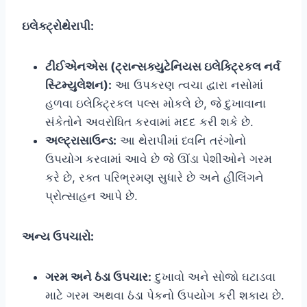
ઇલેક્ટ્રોથેરાપી:
ટીઈએનએસ (ટ્રાન્સક્યુટેનિયસ ઇલેક્ટ્રિકલ નર્વ
સ્ટિમ્યુલેશન):
આ ઉપકરણ ત્વચા દ્વારા નસોમાં
હળવા ઇલેક્ટ્રિકલ પલ્સ મોકલે છે, જે દુખાવાના
સંકેતોને અવરોધિત કરવામાં મદદ કરી શકે છે.
અલ્ટ્રાસાઉન્ડ:
આ થેરાપીમાં ધ્વનિ તરંગોનો
ઉપયોગ કરવામાં આવે છે જે ઊંડા પેશીઓને ગરમ
કરે છે, રક્ત પરિભ્રમણ સુધારે છે અને હીલિંગને
પ્રોત્સાહન આપે છે.
અન્ય ઉપચારો:
ગરમ અને ઠંડા ઉપચાર:
દુખાવો અને સોજો ઘટાડવા
માટે ગરમ અથવા ઠંડા પેકનો ઉપયોગ કરી શકાય છે.