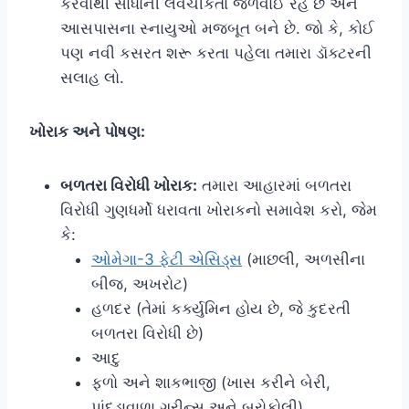
કરવાથી સાંધાની લવચીકતા જળવાઈ રહે છે અને
આસપાસના સ્નાયુઓ મજબૂત બને છે. જો કે, કોઈ
પણ નવી કસરત શરૂ કરતા પહેલા તમારા ડૉક્ટરની
સલાહ લો.
ખોરાક અને પોષણ:
બળતરા વિરોધી ખોરાક:
તમારા આહારમાં બળતરા
વિરોધી ગુણધર્મો ધરાવતા ખોરાકનો સમાવેશ કરો, જેમ
કે:
ઓમેગા-3 ફેટી એસિડ્સ
(માછલી, અળસીના
બીજ, અખરોટ)
હળદર (તેમાં કર્ક્યુમિન હોય છે, જે કુદરતી
બળતરા વિરોધી છે)
આદુ
ફળો અને શાકભાજી (ખાસ કરીને બેરી,
પાંદડાવાળા ગ્રીન્સ અને બ્રોકોલી)