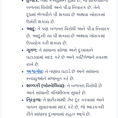
હળદર:
તેમાં કર્ક્યુમિન હોય છે, જે શક્તિશાળી
બળતરા વિરોધી અને પીડા નિવારક છે. તેને
દૂધમાં ભેળવીને પી શકાય છે અથવા ખોરાકમાં
ઉમેરી શકાય છે.
આદુ:
તે પણ બળતરા વિરોધી અને પીડા નિવારક
છે. આદુની ચા પી શકાય છે અથવા ખોરાકમાં
ઉપયોગ કરી શકાય છે.
ગૂગળ:
તે સાંધાના સોજા અને દુખાવાને
ઘટાડવામાં મદદ કરે છે અને કાર્ટિલેજને સ્વસ્થ
રાખે છે.
અશ્વગંધા
:
તે તણાવ ઘટાડે છે અને સાંધાના
સ્નાયુઓને મજબૂત કરે છે.
શલ્લકી (બોસ્વેલિયા):
તે બળતરા વિરોધી છે
અને સાંધાની ગતિશીલતા સુધારે છે.
ત્રિફળા:
તે શરીરમાંથી ઝેર દૂર કરવામાં અને
પાચન સુધારવામાં મદદ કરે છે, જે આડકતરી
રીતે સાંધાના દુખાવામાં રાહત આપે છે.