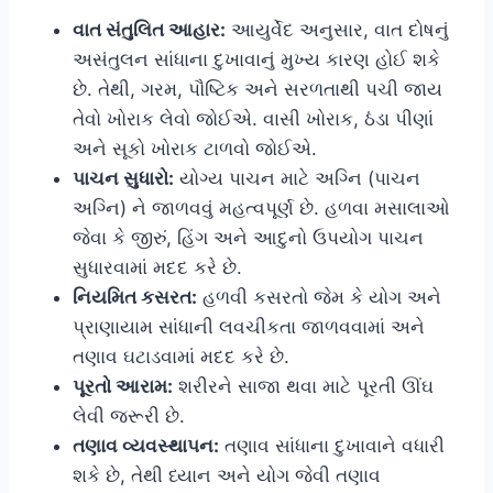
વાત સંતુલિત આહાર:
આયુર્વેદ અનુસાર, વાત દોષનું
અસંતુલન સાંધાના દુખાવાનું મુખ્ય કારણ હોઈ શકે
છે. તેથી, ગરમ, પૌષ્ટિક અને સરળતાથી પચી જાય
તેવો ખોરાક લેવો જોઈએ. વાસી ખોરાક, ઠંડા પીણાં
અને સૂકો ખોરાક ટાળવો જોઈએ.
પાચન સુધારો:
યોગ્ય પાચન માટે અગ્નિ (પાચન
અગ્નિ) ને જાળવવું મહત્વપૂર્ણ છે. હળવા મસાલાઓ
જેવા કે જીરું, હિંગ અને આદુનો ઉપયોગ પાચન
સુધારવામાં મદદ કરે છે.
નિયમિત કસરત:
હળવી કસરતો જેમ કે યોગ અને
પ્રાણાયામ સાંધાની લવચીકતા જાળવવામાં અને
તણાવ ઘટાડવામાં મદદ કરે છે.
પૂરતો આરામ:
શરીરને સાજા થવા માટે પૂરતી ઊંઘ
લેવી જરૂરી છે.
તણાવ વ્યવસ્થાપન:
તણાવ સાંધાના દુખાવાને વધારી
શકે છે, તેથી ધ્યાન અને યોગ જેવી તણાવ