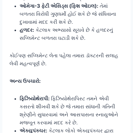
ઓમેગા-3 ફેટી એસિડ્સ (ફિશ ઓઇલ):
તેમાં
બળતરા વિરોધી ગુણધર્મો હોઈ શકે છે જે સંધિવાના
દુખાવામાં મદદ કરી શકે છે.
હળદર:
કેટલાક અભ્યાસો સૂચવે છે કે હળદરનું
સપ્લિમેન્ટ બળતરા ઘટાડી શકે છે.
કોઈપણ સપ્લિમેન્ટ લેતા પહેલા તમારા ડૉક્ટરની સલાહ
લેવી મહત્વપૂર્ણ છે.
અન્ય ઉપચારો:
ફિઝિયોથેરાપી:
ફિઝિયોથેરાપિસ્ટ તમને એવી
કસરતો શીખવી શકે છે જે તમારા સાંધાની ગતિની
શ્રેણીને સુધારવામાં અને આસપાસના સ્નાયુઓને
મજબૂત કરવામાં મદદ કરે છે.
એક્યુપંક્ચર:
કેટલાક લોકો એક્યુપંક્ચર દ્વારા