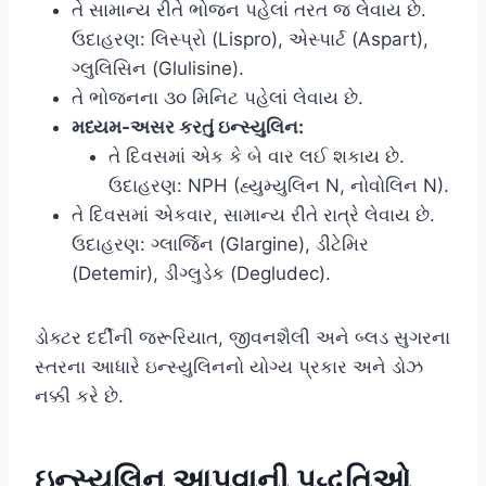
તે સામાન્ય રીતે ભોજન પહેલાં તરત જ લેવાય છે.
ઉદાહરણ: લિસ્પ્રો (Lispro), એસ્પાર્ટ (Aspart),
ગ્લુલિસિન (Glulisine).
તે ભોજનના ૩૦ મિનિટ પહેલાં લેવાય છે.
મધ્યમ-અસર કરતું ઇન્સ્યુલિન:
તે દિવસમાં એક કે બે વાર લઈ શકાય છે.
ઉદાહરણ: NPH (હ્યુમ્યુલિન N, નોવોલિન N).
તે દિવસમાં એકવાર, સામાન્ય રીતે રાત્રે લેવાય છે.
ઉદાહરણ: ગ્લાર્જિન (Glargine), ડીટેમિર
(Detemir), ડીગ્લુડેક (Degludec).
ડોક્ટર દર્દીની જરૂરિયાત, જીવનશૈલી અને બ્લડ સુગરના
સ્તરના આધારે ઇન્સ્યુલિનનો યોગ્ય પ્રકાર અને ડોઝ
નક્કી કરે છે.
ઇન્સ્યુલિન આપવાની પદ્ધતિઓ