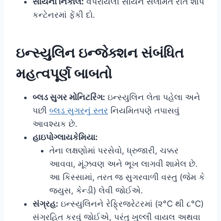
સોયનો નિકાલ:
વપરાયેલી સોયને સલામત રીતે શાર્પ
કન્ટેનરમાં ફેંકી દો.
ઇન્સ્યુલિન ઇન્જેક્શન સંબંધિત
મહત્વપૂર્ણ બાબતો
બ્લડ સુગર મોનિટરિંગ:
ઇન્સ્યુલિન લેતા પહેલા અને
પછી
બ્લડ સુગરનું સ્તર
નિયમિતપણે તપાસવું
આવશ્યક છે.
હાઇપોગ્લાયકેમિયા:
તેના લક્ષણોમાં પરસેવો, ધ્રુજારી, ચક્કર
આવવા, મૂંઝવણ અને ભૂખ લાગવી શામેલ છે.
આ કિસ્સામાં, તરત જ સુગરવાળી વસ્તુ (જેમ કે
જ્યુસ, કેન્ડી) લેવી જોઈએ.
સંગ્રહ:
ઇન્સ્યુલિનને રેફ્રિજરેટરમાં (૨°C થી ૮°C)
સંગ્રહિત કરવું જોઈએ, પરંતુ ખુલ્લી વાયલ અથવા