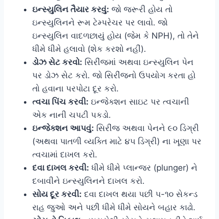
ઇન્સ્યુલિન તૈયાર કરવું:
જો જરૂરી હોય તો
ઇન્સ્યુલિનને રૂમ ટેમ્પરેચર પર લાવો. જો
ઇન્સ્યુલિન વાદળછાયું હોય (જેમ કે NPH), તો તેને
ધીમે ધીમે હલાવો (શેક કરશો નહીં).
ડોઝ સેટ કરવો:
સિરીંજમાં અથવા ઇન્સ્યુલિન પેન
પર ડોઝ સેટ કરો. જો સિરીંજનો ઉપયોગ કરતા હો
તો હવાના પરપોટા દૂર કરો.
ત્વચા પિંચ કરવી:
ઇન્જેક્શન સાઇટ પર ત્વચાની
એક નાની ચપટી પકડો.
ઇન્જેક્શન આપવું:
સિરીંજ અથવા પેનને ૯૦ ડિગ્રી
(અથવા પાતળી વ્યક્તિ માટે ૪૫ ડિગ્રી) ના ખૂણા પર
ત્વચામાં દાખલ કરો.
દવા દાખલ કરવી:
ધીમે ધીમે પ્લાન્જર (plunger) ને
દબાવીને ઇન્સ્યુલિનને દાખલ કરો.
સોય દૂર કરવી:
દવા દાખલ થયા પછી ૫-૧૦ સેકન્ડ
રાહ જુઓ અને પછી ધીમે ધીમે સોયને બહાર કાઢો.