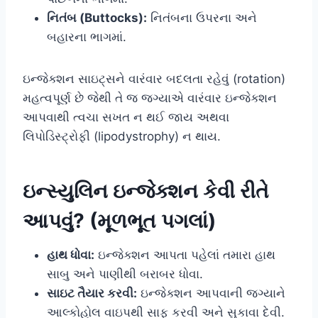
નિતંબ (Buttocks):
નિતંબના ઉપરના અને
બહારના ભાગમાં.
ઇન્જેક્શન સાઇટ્સને વારંવાર બદલતા રહેવું (rotation)
મહત્વપૂર્ણ છે જેથી તે જ જગ્યાએ વારંવાર ઇન્જેક્શન
આપવાથી ત્વચા સખત ન થઈ જાય અથવા
લિપોડિસ્ટ્રોફી (lipodystrophy) ન થાય.
ઇન્સ્યુલિન ઇન્જેક્શન કેવી રીતે
આપવું? (મૂળભૂત પગલાં)
હાથ ધોવા:
ઇન્જેક્શન આપતા પહેલાં તમારા હાથ
સાબુ અને પાણીથી બરાબર ધોવા.
સાઇટ તૈયાર કરવી:
ઇન્જેક્શન આપવાની જગ્યાને
આલ્કોહોલ વાઇપથી સાફ કરવી અને સુકાવા દેવી.