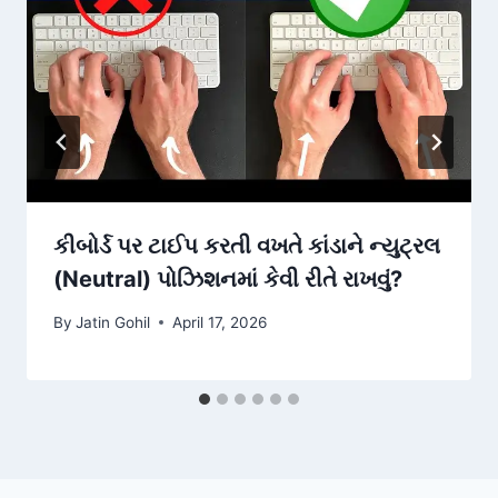
કીબોર્ડ પર ટાઈપ કરતી વખતે કાંડાને ન્યુટ્રલ
(Neutral) પોઝિશનમાં કેવી રીતે રાખવું?
By
Jatin Gohil
April 17, 2026