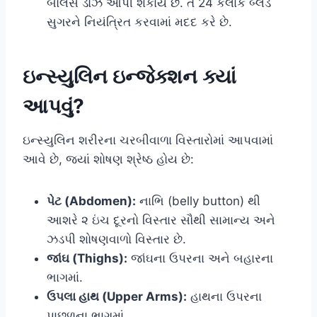
બોલસ ડોઝ આપી શકાય છે. તે 24 કલાક બ્લડ
સુગરને નિયંત્રિત કરવામાં મદદ કરે છે.
ઇન્સ્યુલિન ઇન્જેક્શન ક્યાં
આપવું?
ઇન્સ્યુલિન શરીરના ચરબીવાળા વિસ્તારોમાં આપવામાં
આવે છે, જ્યાં શોષણ શ્રેષ્ઠ હોય છે:
પેટ (Abdomen):
નાભિ (belly button) થી
આશરે ૨ ઇંચ દૂરનો વિસ્તાર સૌથી સામાન્ય અને
ઝડપી શોષણવાળો વિસ્તાર છે.
જાંઘ (Thighs):
જાંઘના ઉપરના અને બહારના
ભાગમાં.
ઉપલા હાથ (Upper Arms):
હાથના ઉપરના
પાછળના ભાગમાં.