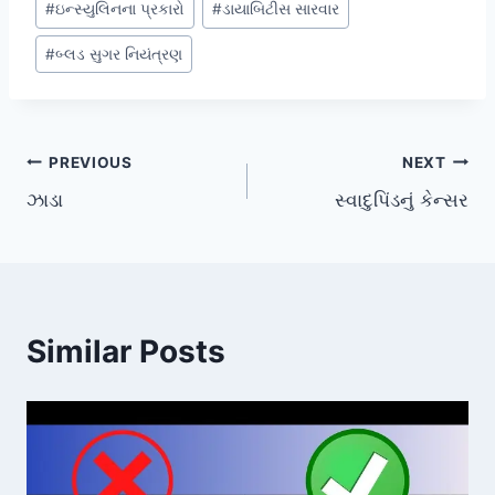
#
ઇન્સ્યુલિનના પ્રકારો
#
ડાયાબિટીસ સારવાર
#
બ્લડ સુગર નિયંત્રણ
Post
PREVIOUS
NEXT
ઝાડા
સ્વાદુપિંડનું કેન્સર
navigation
Similar Posts