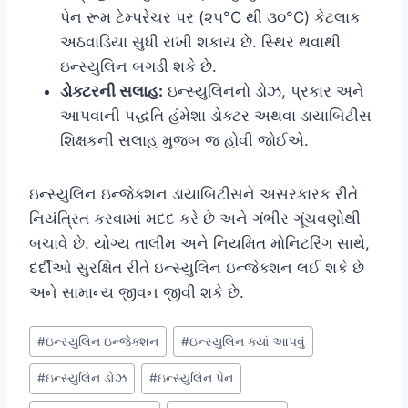
પેન રૂમ ટેમ્પરેચર પર (૨૫°C થી ૩૦°C) કેટલાક
અઠવાડિયા સુધી રાખી શકાય છે. સ્થિર થવાથી
ઇન્સ્યુલિન બગડી શકે છે.
ડોક્ટરની સલાહ:
ઇન્સ્યુલિનનો ડોઝ, પ્રકાર અને
આપવાની પદ્ધતિ હંમેશા ડોક્ટર અથવા ડાયાબિટીસ
શિક્ષકની સલાહ મુજબ જ હોવી જોઈએ.
ઇન્સ્યુલિન ઇન્જેક્શન ડાયાબિટીસને અસરકારક રીતે
નિયંત્રિત કરવામાં મદદ કરે છે અને ગંભીર ગૂંચવણોથી
બચાવે છે. યોગ્ય તાલીમ અને નિયમિત મોનિટરિંગ સાથે,
દર્દીઓ સુરક્ષિત રીતે ઇન્સ્યુલિન ઇન્જેક્શન લઈ શકે છે
અને સામાન્ય જીવન જીવી શકે છે.
Post
#
ઇન્સ્યુલિન ઇન્જેક્શન
#
ઇન્સ્યુલિન ક્યાં આપવું
Tags:
#
ઇન્સ્યુલિન ડોઝ
#
ઇન્સ્યુલિન પેન