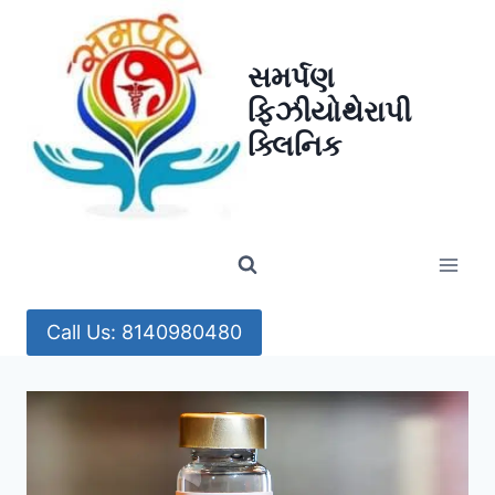
Skip
to
સમર્પણ
content
ફિઝીયોથેરાપી
ક્લિનિક
Call Us: 8140980480