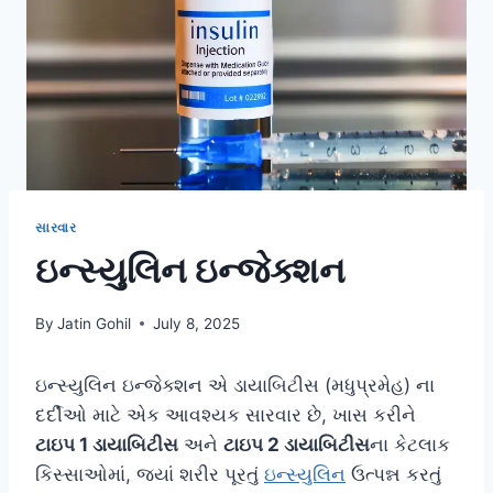
સારવાર
ઇન્સ્યુલિન ઇન્જેક્શન
By
Jatin Gohil
July 8, 2025
ઇન્સ્યુલિન ઇન્જેક્શન એ ડાયાબિટીસ (મધુપ્રમેહ) ના
દર્દીઓ માટે એક આવશ્યક સારવાર છે, ખાસ કરીને
ટાઇપ 1 ડાયાબિટીસ
અને
ટાઇપ 2 ડાયાબિટીસ
ના કેટલાક
કિસ્સાઓમાં, જ્યાં શરીર પૂરતું
ઇન્સ્યુલિન
ઉત્પન્ન કરતું