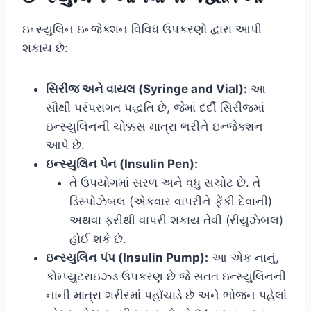
ઇન્સ્યુલિન ઇન્જેક્શન વિવિધ ઉપકરણો દ્વારા આપી
શકાય છે:
સિરીંજ અને વાયલ (Syringe and Vial):
આ
સૌથી પરંપરાગત પદ્ધતિ છે, જેમાં દર્દી સિરીંજમાં
ઇન્સ્યુલિનની ચોક્કસ માત્રા ભરીને ઇન્જેક્શન
આપે છે.
ઇન્સ્યુલિન પેન (Insulin Pen):
તે ઉપયોગમાં સરળ અને વધુ સચોટ છે. તે
ડિસ્પોઝેબલ (એકવાર વાપરીને ફેંકી દેવાની)
અથવા ફરીથી વાપરી શકાય તેવી (રીયુઝેબલ)
હોઈ શકે છે.
ઇન્સ્યુલિન પંપ (Insulin Pump):
આ એક નાનું,
કોમ્પ્યુટરાઇઝ્ડ ઉપકરણ છે જે સતત ઇન્સ્યુલિનની
નાની માત્રા શરીરમાં પહોંચાડે છે અને ભોજન પહેલાં