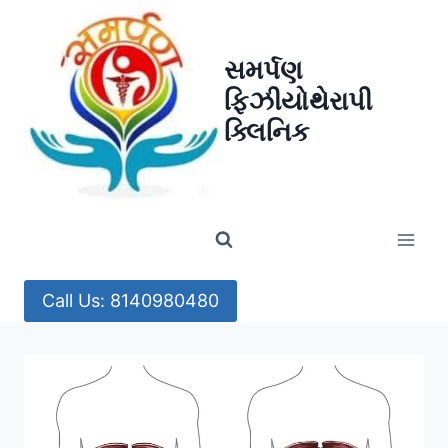
Skip
to
સમર્પણ
content
ફિઝીયોથેરાપી
ક્લિનિક
Call Us: 8140980480