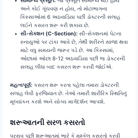
સામાન્ય પ્રસૂતિ:
જો પ્રસૂતિ સામાન્ય થઈ હોય
અને કોઈ ગૂંચવણ ન હોય, તો મોટાભાગના
કિસ્સાઓમાં 6 અઠવાડિયા પછી ડોક્ટરની સલાહ
લઈને કસરત શરૂ કરી શકાય છે.
સી-સેક્શન (C-Section):
સી-સેક્શનમાં પેટના
સ્નાયુઓ પર ટાંકા આવે છે, તેથી શરીરને સાજા થવા
માટે વધુ સમયની જરૂર પડે છે. આ કિસ્સામાં,
ઓછામાં ઓછા 8-12 અઠવાડિયા પછી જ ડોક્ટરની
સલાહ લીધા બાદ કસરત શરૂ કરવી જોઈએ.
મહત્વપૂર્ણ:
કસરત શરૂ કરતા પહેલા તમારા ડોક્ટરની
સલાહ લેવી ફરજિયાત છે. તેઓ તમારી શારીરિક સ્થિતિનું
મૂલ્યાંકન કરશે અને યોગ્ય માર્ગદર્શન આપશે.
શરૂઆતની સરળ કસરતો
પ્રસવ પછી શરૂઆતમાં ભારે કે મુશ્કેલ કસરતો કરવી