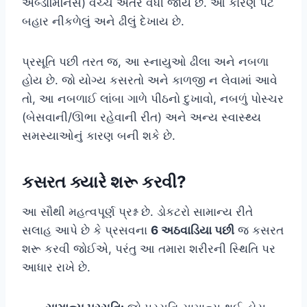
એબ્ડોમિનિસ) વચ્ચે અંતર વધી જાય છે. આ કારણે પેટ
બહાર નીકળેલું અને ઢીલું દેખાય છે.
પ્રસૂતિ પછી તરત જ, આ સ્નાયુઓ ઢીલા અને નબળા
હોય છે. જો યોગ્ય કસરતો અને કાળજી ન લેવામાં આવે
તો, આ નબળાઈ લાંબા ગાળે પીઠનો દુખાવો, નબળું પોસ્ચર
(બેસવાની/ઊભા રહેવાની રીત) અને અન્ય સ્વાસ્થ્ય
સમસ્યાઓનું કારણ બની શકે છે.
કસરત ક્યારે શરૂ કરવી?
આ સૌથી મહત્વપૂર્ણ પ્રશ્ન છે. ડોકટરો સામાન્ય રીતે
સલાહ આપે છે કે પ્રસવના
6 અઠવાડિયા પછી
જ કસરત
શરૂ કરવી જોઈએ, પરંતુ આ તમારા શરીરની સ્થિતિ પર
આધાર રાખે છે.