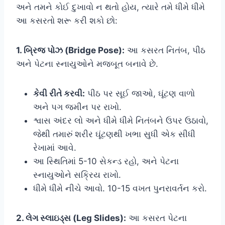
અને તમને કોઈ દુખાવો ન થતો હોય, ત્યારે તમે ધીમે ધીમે
આ કસરતો શરૂ કરી શકો છો:
1. બ્રિજ પોઝ (Bridge Pose):
આ કસરત નિતંબ, પીઠ
અને પેટના સ્નાયુઓને મજબૂત બનાવે છે.
કેવી રીતે કરવી:
પીઠ પર સૂઈ જાઓ, ઘૂંટણ વાળો
અને પગ જમીન પર રાખો.
શ્વાસ અંદર લો અને ધીમે ધીમે નિતંબને ઉપર ઉઠાવો,
જેથી તમારું શરીર ઘૂંટણથી ખભા સુધી એક સીધી
રેખામાં આવે.
આ સ્થિતિમાં 5-10 સેકન્ડ રહો, અને પેટના
સ્નાયુઓને સક્રિય રાખો.
ધીમે ધીમે નીચે આવો. 10-15 વખત પુનરાવર્તન કરો.
2. લેગ સ્લાઇડ્સ (Leg Slides):
આ કસરત પેટના