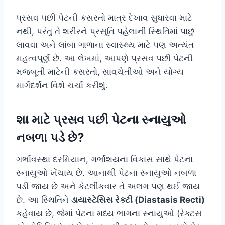
પ્રસવ પછી પેટની કસરતો માત્ર દેખાવ સુધારવા માટે
નથી, પરંતુ તે શરીરને પ્રસૂતિ પહેલાની સ્થિતિમાં પાછું
લાવવા અને લાંબા ગાળાના સ્વાસ્થ્ય માટે પણ અત્યંત
મહત્વપૂર્ણ છે. આ લેખમાં, આપણે પ્રસવ પછી પેટની
મજબૂતી માટેની કસરતો, સાવચેતીઓ અને યોગ્ય
માર્ગદર્શન વિશે ચર્ચા કરીશું.
શા માટે પ્રસવ પછી પેટના સ્નાયુઓ
નબળા પડે છે?
ગર્ભાવસ્થા દરમિયાન, ગર્ભાશયના વિકાસ સાથે પેટના
સ્નાયુઓ ખેંચાય છે. આનાથી પેટના સ્નાયુઓ નબળા
પડી જાય છે અને કેટલીકવાર તે અલગ પણ થઈ જાય
છે. આ સ્થિતિને
ડાયાસ્ટેસિસ રેક્ટી (Diastasis Recti)
કહેવાય છે, જેમાં પેટના મધ્ય ભાગના સ્નાયુઓ (રેક્ટસ