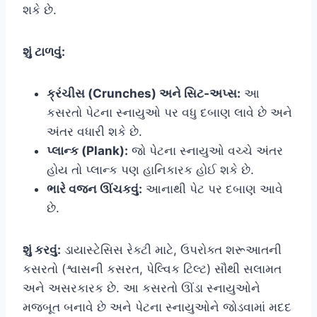
શકે છે.
શું ટાળવું:
ક્રંચીસ (Crunches) અને સિટ-અપ્સ:
આ
કસરતો પેટના સ્નાયુઓ પર વધુ દબાણ લાવે છે અને
અંતર વધારી શકે છે.
પ્લાન્ક (Plank):
જો પેટના સ્નાયુઓ વચ્ચે અંતર
હોય તો પ્લાન્ક પણ હાનિકારક હોઈ શકે છે.
ભારે વજન ઊંચકવું:
આનાથી પેટ પર દબાણ આવે
છે.
શું કરવું:
ડાયાસ્ટેસિસ રેક્ટી માટે, ઉપરોક્ત શરૂઆતની
કસરતો (શ્વાસની કસરત, પેલ્વિક ટિલ્ટ) સૌથી સલામત
અને અસરકારક છે. આ કસરતો ઊંડા સ્નાયુઓને
મજબૂત બનાવે છે અને પેટના સ્નાયુઓને જોડવામાં મદદ