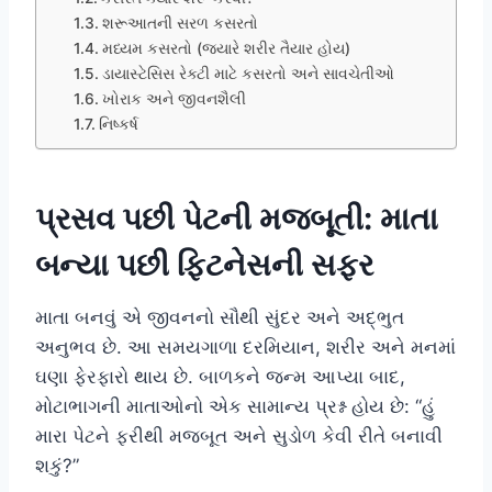
શરૂઆતની સરળ કસરતો
મધ્યમ કસરતો (જ્યારે શરીર તૈયાર હોય)
ડાયાસ્ટેસિસ રેક્ટી માટે કસરતો અને સાવચેતીઓ
ખોરાક અને જીવનશૈલી
નિષ્કર્ષ
પ્રસવ પછી પેટની મજબૂતી: માતા
બન્યા પછી ફિટનેસની સફર
માતા બનવું એ જીવનનો સૌથી સુંદર અને અદ્ભુત
અનુભવ છે. આ સમયગાળા દરમિયાન, શરીર અને મનમાં
ઘણા ફેરફારો થાય છે. બાળકને જન્મ આપ્યા બાદ,
મોટાભાગની માતાઓનો એક સામાન્ય પ્રશ્ન હોય છે: “હું
મારા પેટને ફરીથી મજબૂત અને સુડોળ કેવી રીતે બનાવી
શકું?”