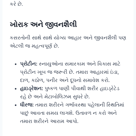
કરે છે.
ખોરાક અને જીવનશૈલી
કસરતોની સાથે સાથે યોગ્ય આહાર અને જીવનશૈલી પણ
એટલી જ મહત્વપૂર્ણ છે.
પ્રોટીન:
સ્નાયુઓના સમારકામ અને વિકાસ માટે
પ્રોટીન ખૂબ જ જરૂરી છે. તમારા આહારમાં ઇંડા,
દાળ, કઠોળ, પનીર અને દૂધનો સમાવેશ કરો.
હાઇડ્રેશન:
પુષ્કળ પાણી પીવાથી શરીર હાઇડ્રેટેડ
રહે છે અને મેટાબોલિઝમ સુધરે છે.
ધીરજ:
તમારા શરીરને ગર્ભાવસ્થા પહેલાની સ્થિતિમાં
પાછું આવતા સમય લાગશે. ઉતાવળ ન કરો અને
તમારા શરીરને આરામ આપો.