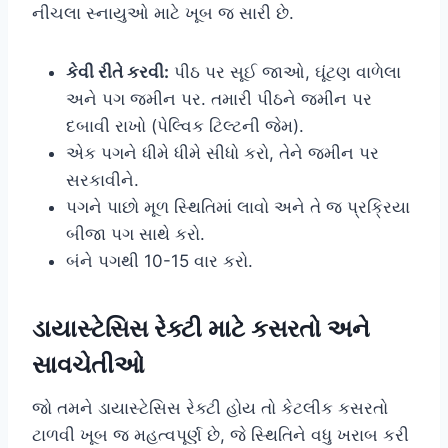
નીચલા સ્નાયુઓ માટે ખૂબ જ સારી છે.
કેવી રીતે કરવી:
પીઠ પર સૂઈ જાઓ, ઘૂંટણ વાળેલા
અને પગ જમીન પર. તમારી પીઠને જમીન પર
દબાવી રાખો (પેલ્વિક ટિલ્ટની જેમ).
એક પગને ધીમે ધીમે સીધો કરો, તેને જમીન પર
સરકાવીને.
પગને પાછો મૂળ સ્થિતિમાં લાવો અને તે જ પ્રક્રિયા
બીજા પગ સાથે કરો.
બંને પગથી 10-15 વાર કરો.
ડાયાસ્ટેસિસ રેક્ટી માટે કસરતો અને
સાવચેતીઓ
જો તમને ડાયાસ્ટેસિસ રેક્ટી હોય તો કેટલીક કસરતો
ટાળવી ખૂબ જ મહત્વપૂર્ણ છે, જે સ્થિતિને વધુ ખરાબ કરી