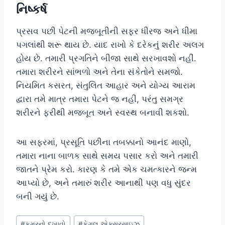
નિષ્કર્ષ
પ્રસવ પછી પેટની મજબૂતીની સફર ધીરજ અને ધીમા
પગલાંથી શરૂ થાય છે. યાદ રાખો કે દરેકનું શરીર અલગ
હોય છે. તમારી પ્રગતિને બીજા સાથે સરખાવશો નહીં.
તમારા શરીરને સાંભળો અને તેના સંકેતોને સમજો.
નિયમિત કસરત, સંતુલિત આહાર અને યોગ્ય આરામ
દ્વારા તમે માત્ર તમારા પેટને જ નહીં, પરંતુ સમગ્ર
શરીરને ફરીથી મજબૂત અને સ્વસ્થ બનાવી શકશો.
આ સફરમાં, પ્રસૂતિ પછીના તબક્કાનો આનંદ માણો,
તમારા નાના બાળક સાથે સમય પસાર કરો અને તમારી
જાતને પ્રેમ કરો. કારણ કે તમે એક ચમત્કારને જન્મ
આપ્યો છે, અને તમારું શરીર આનાથી પણ વધુ સુંદર
બની ગયું છે.
Post
#
કમરનો દુખાવો
#
કેગલ એક્સરસાઇઝ