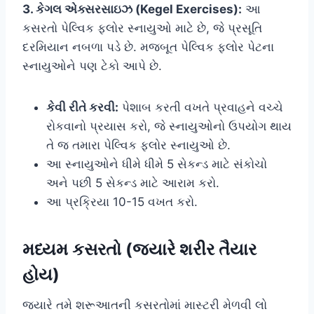
3. કેગલ એક્સરસાઇઝ (Kegel Exercises):
આ
કસરતો પેલ્વિક ફ્લોર સ્નાયુઓ માટે છે, જે પ્રસૂતિ
દરમિયાન નબળા પડે છે. મજબૂત પેલ્વિક ફ્લોર પેટના
સ્નાયુઓને પણ ટેકો આપે છે.
કેવી રીતે કરવી:
પેશાબ કરતી વખતે પ્રવાહને વચ્ચે
રોકવાનો પ્રયાસ કરો, જે સ્નાયુઓનો ઉપયોગ થાય
તે જ તમારા પેલ્વિક ફ્લોર સ્નાયુઓ છે.
આ સ્નાયુઓને ધીમે ધીમે 5 સેકન્ડ માટે સંકોચો
અને પછી 5 સેકન્ડ માટે આરામ કરો.
આ પ્રક્રિયા 10-15 વખત કરો.
મધ્યમ કસરતો (જ્યારે શરીર તૈયાર
હોય)
જ્યારે તમે શરૂઆતની કસરતોમાં માસ્ટરી મેળવી લો