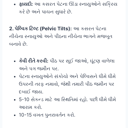
ફાયદો:
આ કસરત પેટના ઊંડા સ્નાયુઓને સક્રિય
કરે છે અને પાચન સુધારે છે.
2. પેલ્વિક ટિલ્ટ (Pelvic Tilts):
આ કસરત પેટના
નીચેના સ્નાયુઓ અને પીઠના નીચેના ભાગને મજબૂત
બનાવે છે.
કેવી રીતે કરવી:
પીઠ પર સૂઈ જાઓ, ઘૂંટણ વાળેલા
અને પગ જમીન પર.
પેટના સ્નાયુઓને સંકોચો અને પેલ્વિસને ધીમે ધીમે
ઉપરની તરફ નમાવો, જેથી તમારી પીઠ જમીન પર
દબાઈ જાય.
5-10 સેકન્ડ માટે આ સ્થિતિમાં રહો. પછી ધીમે ધીમે
આરામ કરો.
10-15 વખત પુનરાવર્તન કરો.