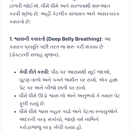
ટાળવી જોઈએ. ધીમે ધીમે અને સરળતાથી શરૂઆત
કરવી શ્રેષ્ઠ છે. અહીં કેટલીક સલામત અને અસરકારક
કસરતો છે:
1. શ્વાસની કસરતો (Deep Belly Breathing):
આ
કસરત પ્રસૂતિ પછી તરત જ શરૂ કરી શકાય છે
(ડોક્ટરની સલાહ મુજબ).
કેવી રીતે કરવી:
પીઠ પર આરામથી સૂઈ જાઓ,
ઘૂંટણ વાળો અને પગને જમીન પર રાખો. એક હાથ
પેટ પર અને બીજો છાતી પર રાખો.
ધીમે ધીમે ઊંડો શ્વાસ લો અને અનુભવો કે તમારું પેટ
ફૂલી રહ્યું છે.
ધીમે ધીમે શ્વાસ બહાર કાઢો અને પેટના સ્નાયુઓને
અંદરની તરફ સંકોચો, જાણે તમે નાભિને
કરોડરજ્જુ તરફ ખેંચી રહ્યા હો.