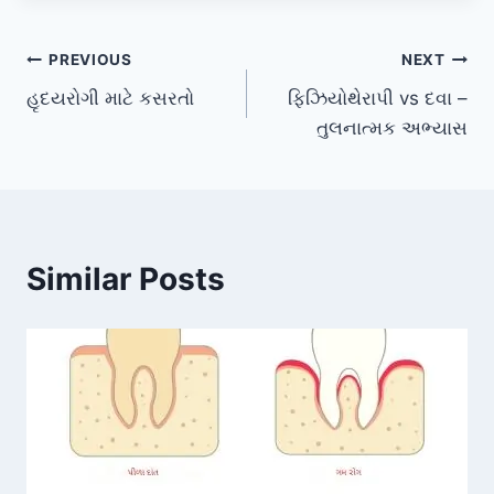
Post
PREVIOUS
NEXT
હૃદયરોગી માટે કસરતો
ફિઝિયોથેરાપી vs દવા –
navigation
તુલનાત્મક અભ્યાસ
Similar Posts