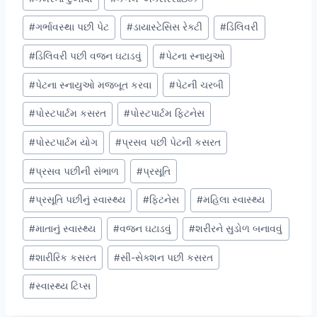
Tags:
#
ગર્ભાવસ્થા પછી પેટ
#
ડાયાસ્ટેસિસ રેક્ટી
#
ડિલિવરી
#
ડિલિવરી પછી વજન ઘટાડવું
#
પેટના સ્નાયુઓ
#
પેટના સ્નાયુઓ મજબૂત કરવા
#
પેટની ચરબી
#
પોસ્ટપાર્ટમ કસરત
#
પોસ્ટપાર્ટમ ફિટનેસ
#
પોસ્ટપાર્ટમ યોગ
#
પ્રસવ પછી પેટની કસરત
#
પ્રસવ પછીની સંભાળ
#
પ્રસૂતિ
#
પ્રસૂતિ પછીનું સ્વાસ્થ્ય
#
ફિટનેસ
#
મહિલા સ્વાસ્થ્ય
#
માતાનું સ્વાસ્થ્ય
#
વજન ઘટાડવું
#
શરીરને સુડોળ બનાવવું
#
શારીરિક કસરત
#
સી-સેક્શન પછી કસરત
#
સ્વાસ્થ્ય ટિપ્સ