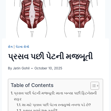
રોગ
|
પેટના રોગો
પ્રસવ પછી પેટની મજબૂતી
By
Jatin Gohil
October 10, 2025
Table of Contents
પ્રસવ પછી પેટની મજબૂતી: માતા બન્યા પછી ફિટનેસની
સફર
શા માટે પ્રસવ પછી પેટના સ્નાયુઓ નબળા પડે છે?
કસરત ક્યારે શરૂ કરવી?