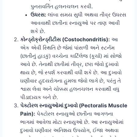
પુનરાવર્તિત હલનચલન કરવી.
ઉધરસ:
લાંબા સમય સુધી અથવા તીવ્ર ઉધરસ
આવવાથી છાતીના સ્નાયુઓ પર તાણ આવી
શકે છે.
કોન્ડ્રોક્રોન્ડ્રીટીસ (Costochondritis):
આ
એક એવી સ્થિતિ છે જેમાં પાંસળી અને સ્ટર્નમ
(છાતીનું હાડકું) વચ્ચેના કાર્ટિલેજ (કૂર્ચા) માં સોજો
આવે છે. તેનાથી છાતીમાં તીવ્ર, છરા જેવો દુખાવો
થાય છે, જે સ્પર્શ કરવાથી વધી શકે છે. આ દુખાવો
ઘણીવાર હૃદયરોગના હુમલા જેવો લાગે છે, પરંતુ તે
શ્વાસ લેવા અને ચોક્કસ હલનચલન કરવાથી વધુ
પીડાદાયક બને છે.
પેક્ટોરલ સ્નાયુઓમાં દુખાવો (Pectoralis Muscle
Pain):
પેક્ટોરલ સ્નાયુઓ છાતીના આગળના
ભાગમાં આવેલા મોટા સ્નાયુઓ છે. આ સ્નાયુઓમાં
દુખાવો ઘણીવાર અતિશય ઉપયોગ, ઈજા અથવા