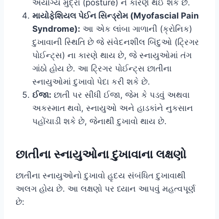
અયોગ્ય મુદ્રા (posture) ને કારણે થઈ શકે છે.
માયોફેશિયલ પેઈન સિન્ડ્રોમ (Myofascial Pain
Syndrome):
આ એક લાંબા ગાળાની (ક્રોનિક)
દુખાવાની સ્થિતિ છે જે સંવેદનશીલ બિંદુઓ (ટ્રિગર
પોઈન્ટ્સ) ના કારણે થાય છે, જે સ્નાયુઓમાં તંગ
ગાંઠો હોય છે. આ ટ્રિગર પોઈન્ટ્સ છાતીના
સ્નાયુઓમાં દુખાવો પેદા કરી શકે છે.
ઈજા:
છાતી પર સીધી ઈજા, જેમ કે પડવું અથવા
અકસ્માત થવો, સ્નાયુઓ અને હાડકાંને નુકસાન
પહોંચાડી શકે છે, જેનાથી દુખાવો થાય છે.
છાતીના સ્નાયુઓના દુખાવાના લક્ષણો
છાતીના સ્નાયુઓનો દુખાવો હૃદય સંબંધિત દુખાવાથી
અલગ હોય છે. આ લક્ષણો પર ધ્યાન આપવું મહત્વપૂર્ણ
છે: