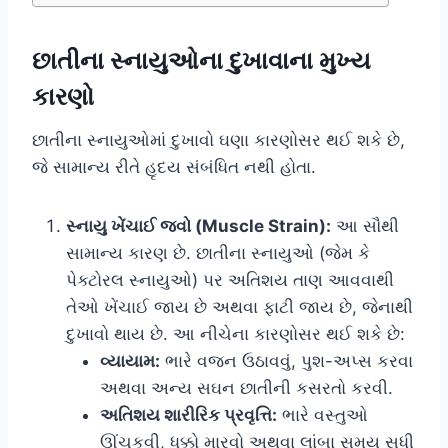
છાતીના સ્નાયુઓના દુખાવાના મુખ્ય
કારણો
છાતીના સ્નાયુઓમાં દુખાવો ઘણા કારણોસર થઈ શકે છે,
જે સામાન્ય રીતે હૃદય સંબંધિત નથી હોતા.
સ્નાયુ ખેંચાઈ જવો (Muscle Strain):
આ સૌથી
સામાન્ય કારણ છે. છાતીના સ્નાયુઓ (જેમ કે
પેક્ટોરલ સ્નાયુઓ) પર અતિશય તાણ આવવાથી
તેઓ ખેંચાઈ જાય છે અથવા ફાટી જાય છે, જેનાથી
દુખાવો થાય છે. આ નીચેના કારણોસર થઈ શકે છે:
વ્યાયામ:
ભારે વજન ઉઠાવવું, પુશ-અપ્સ કરવા
અથવા અન્ય સઘન છાતીની કસરતો કરવી.
અતિશય શારીરિક પ્રવૃત્તિ:
ભારે વસ્તુઓ
ઊંચકવી, ધક્કો મારવો અથવા લાંબા સમય સુધી