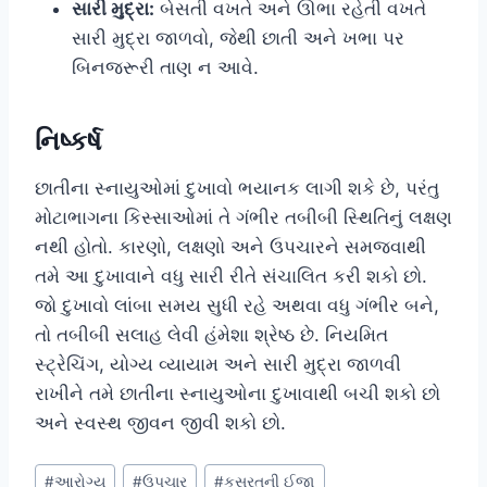
સારી મુદ્રા:
બેસતી વખતે અને ઊભા રહેતી વખતે
સારી મુદ્રા જાળવો, જેથી છાતી અને ખભા પર
બિનજરૂરી તાણ ન આવે.
નિષ્કર્ષ
છાતીના સ્નાયુઓમાં દુખાવો ભયાનક લાગી શકે છે, પરંતુ
મોટાભાગના કિસ્સાઓમાં તે ગંભીર તબીબી સ્થિતિનું લક્ષણ
નથી હોતો. કારણો, લક્ષણો અને ઉપચારને સમજવાથી
તમે આ દુખાવાને વધુ સારી રીતે સંચાલિત કરી શકો છો.
જો દુખાવો લાંબા સમય સુધી રહે અથવા વધુ ગંભીર બને,
તો તબીબી સલાહ લેવી હંમેશા શ્રેષ્ઠ છે. નિયમિત
સ્ટ્રેચિંગ, યોગ્ય વ્યાયામ અને સારી મુદ્રા જાળવી
રાખીને તમે છાતીના સ્નાયુઓના દુખાવાથી બચી શકો છો
અને સ્વસ્થ જીવન જીવી શકો છો.
Post
#
આરોગ્ય
#
ઉપચાર
#
કસરતની ઈજા