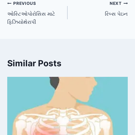
Post
PREVIOUS
NEXT
ઓસ્ટિઓપોરોસિસ માટે
રિબ્સ પેઇન
navigation
ફિઝિયોથેરાપી
Similar Posts