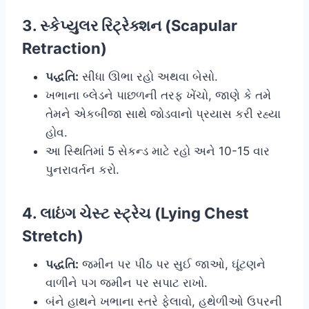
3. સ્કેપ્યુલર રિટ્રેક્શન (Scapular
Retraction)
પદ્ધતિ:
સીધા ઊભા રહો અથવા બેસો.
ખભાના બ્લેડને પાછળની તરફ ખેંચો, જાણે કે તમે
તેમને એકબીજા સાથે જોડવાનો પ્રયાસ કરી રહ્યા
હોવ.
આ સ્થિતિમાં 5 સેકન્ડ માટે રહો અને 10-15 વાર
પુનરાવર્તન કરો.
4. લાઇંગ ચેસ્ટ સ્ટ્રેચ (Lying Chest
Stretch)
પદ્ધતિ:
જમીન પર પીઠ પર સુઈ જાઓ, ઘૂંટણને
વાળીને પગ જમીન પર સપાટ રાખો.
બંને હાથને ખભાના સ્તરે ફેલાવો, હથેળીઓ ઉપરની