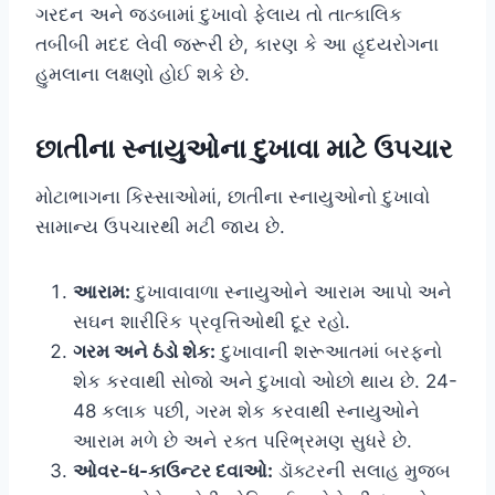
ગરદન અને જડબામાં દુખાવો ફેલાય તો તાત્કાલિક
તબીબી મદદ લેવી જરૂરી છે, કારણ કે આ હૃદયરોગના
હુમલાના લક્ષણો હોઈ શકે છે.
છાતીના સ્નાયુઓના દુખાવા માટે ઉપચાર
મોટાભાગના કિસ્સાઓમાં, છાતીના સ્નાયુઓનો દુખાવો
સામાન્ય ઉપચારથી મટી જાય છે.
આરામ:
દુખાવાવાળા સ્નાયુઓને આરામ આપો અને
સઘન શારીરિક પ્રવૃત્તિઓથી દૂર રહો.
ગરમ અને ઠંડો શેક:
દુખાવાની શરૂઆતમાં બરફનો
શેક કરવાથી સોજો અને દુખાવો ઓછો થાય છે. 24-
48 કલાક પછી, ગરમ શેક કરવાથી સ્નાયુઓને
આરામ મળે છે અને રક્ત પરિભ્રમણ સુધરે છે.
ઓવર-ધ-કાઉન્ટર દવાઓ:
ડૉક્ટરની સલાહ મુજબ