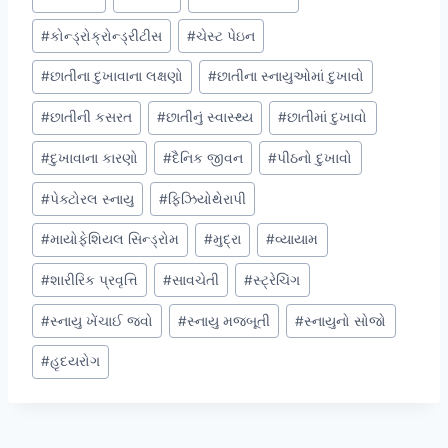
Tags:
#
કોન્ડ્રોક્રોન્ડ્રીટીસ
#
ચેસ્ટ પેઇન
#
છાતીના દુખાવાના લક્ષણો
#
છાતીના સ્નાયુઓમાં દુખાવો
#
છાતીની કસરત
#
છાતીનું સ્વાસ્થ્ય
#
છાતીમાં દુખાવો
#
દુખાવાના કારણો
#
દૈનિક જીવન
#
પીઠનો દુખાવો
#
પેક્ટોરલ સ્નાયુ
#
ફિઝિયોથેરાપી
#
માયોફેશિયલ સિન્ડ્રોમ
#
મુદ્રા
#
વ્યાયામ
#
શારીરિક પ્રવૃત્તિ
#
સાવચેતી
#
સ્ટ્રેચિંગ
#
સ્નાયુ ખેંચાઈ જવો
#
સ્નાયુ મજબૂતી
#
સ્નાયુનો સોજો
#
હૃદયરોગ