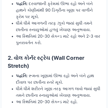
પદ્ધતિ:
દરવાજાની ફ્રેમમાં ઊભા રહો અને બંને
હાથને કોણીમાંથી 90 ડિગ્રીના ખૂણા પર વાળીને
ફ્રેમ પર મૂકો.
ધીમે ધીમે આગળની તરફ ઝૂકો જ્યાં સુધી તમને
છાતીના સ્નાયુઓમાં હળવું ખેંચાણ અનુભવાય.
આ સ્થિતિમાં 20-30 સેકન્ડ માટે રહો અને 2-3 વાર
પુનરાવર્તન કરો.
2. વોલ કોર્નર સ્ટ્રેચ (Wall Corner
Stretch)
પદ્ધતિ:
રૂમના ખૂણામાં ઊભા રહો અને બંને હાથ
દીવાલ પર છાતીના સ્તરે મૂકો.
ધીમે ધીમે શરીરને ખૂણા તરફ આગળ લાવો જ્યાં સુધી
તમને છાતીના સ્નાયુઓમાં ખેંચાણ અનુભવાય.
આ સ્થિતિમાં 20-30 સેકન્ડ માટે રહો.