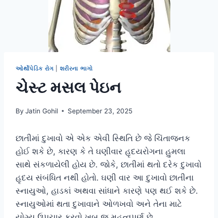
ઓર્થોપેડિક રોગ
|
શરીરના ભાગો
ચેસ્ટ મસલ પેઇન
By
Jatin Gohil
September 23, 2025
છાતીમાં દુખાવો એ એક એવી સ્થિતિ છે જે ચિંતાજનક
હોઈ શકે છે, કારણ કે તે ઘણીવાર હૃદયરોગના હુમલા
સાથે સંકળાયેલી હોય છે. જોકે, છાતીમાં થતો દરેક દુખાવો
હૃદય સંબંધિત નથી હોતો. ઘણી વાર આ દુખાવો છાતીના
સ્નાયુઓ, હાડકાં અથવા સાંધાને કારણે પણ થઈ શકે છે.
સ્નાયુઓમાં થતા દુખાવાને ઓળખવો અને તેના માટે
યોગ્ય ઉપચાર કરવો ખૂબ જ મહત્વપૂર્ણ છે.