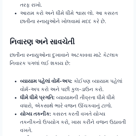
તરફ રાખો.
આરામ કરો અને ધીમે ધીમે શ્વાસ લો. આ કસરત
છાતીના સ્નાયુઓને ખોલવામાં મદદ કરે છે.
નિવારણ અને સાવચેતી
છાતીના સ્નાયુઓના દુખાવાને અટકાવવા માટે કેટલાક
નિવારક પગલાં લઈ શકાય છે:
વ્યાયામ પહેલાં વોર્મ-અપ:
કોઈપણ વ્યાયામ પહેલાં
વોર્મ-અપ કરો અને પછી કુલ-ડાઉન કરો.
ધીમે ધીમે પ્રગતિ:
વ્યાયામની તીવ્રતા ધીમે ધીમે
વધારો, એકસાથે ભારે વજન ઊંચકવાનું ટાળો.
યોગ્ય તકનીક:
કસરત કરતી વખતે યોગ્ય
તકનીકનો ઉપયોગ કરો, ખાસ કરીને વજન ઉઠાવતી
વખતે.