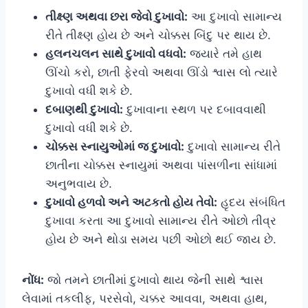
તીક્ષ્ણ અથવા છરા જેવો દુખાવો:
આ દુખાવો સામાન્ય
રીતે તીક્ષ્ણ હોય છે અને ચોક્કસ બિંદુ પર થાય છે.
હલનચલન સાથે દુખાવો વધવો:
જ્યારે તમે હાથ
ઊંચો કરો, છાતી ફેરવો અથવા ઊંડો શ્વાસ લો ત્યારે
દુખાવો વધી શકે છે.
દબાણથી દુખાવો:
દુખાવાના સ્થળ પર દબાવવાથી
દુખાવો વધી શકે છે.
ચોક્કસ સ્નાયુઓમાં જ દુખાવો:
દુખાવો સામાન્ય રીતે
છાતીના ચોક્કસ સ્નાયુમાં અથવા પાંસળીના સાંધામાં
અનુભવાય છે.
દુખાવો હળવો અને અટકતો હોય તેવો:
હૃદય સંબંધિત
દુખાવા કરતા આ દુખાવો સામાન્ય રીતે ઓછો તીવ્ર
હોય છે અને થોડા સમય પછી ઓછો થઈ જાય છે.
નોંધ:
જો તમને છાતીમાં દુખાવો થાય જેની સાથે શ્વાસ
લેવામાં તકલીફ, પરસેવો, ચક્કર આવવા, અથવા હાથ,