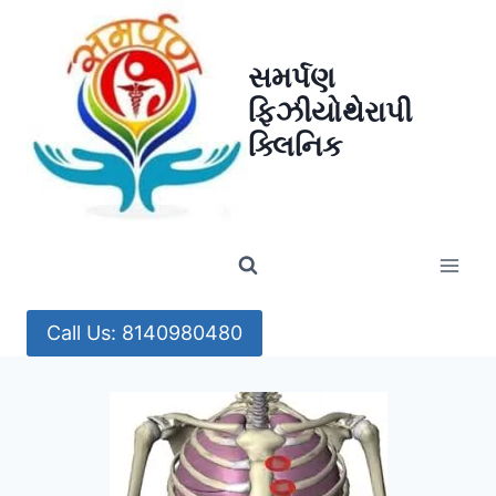
Skip
to
સમર્પણ
content
ફિઝીયોથેરાપી
ક્લિનિક
Call Us: 8140980480