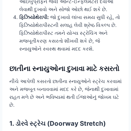
આઇબુપ્રોફેન જેવી એન્ટિ-ઈન્ફ્લેમેટરી દવાઓ
લેવાથી દુખાવો અને સોજો ઓછો થઈ શકે છે.
ફિઝિયોથેરાપી:
જો દુખાવો લાંબા સમય સુધી રહે, તો
ફિઝિયોથેરાપીસ્ટની સલાહ લેવી શ્રેષ્ઠ વિકલ્પ છે.
ફિઝિયોથેરાપીસ્ટ તમને યોગ્ય સ્ટ્રેચિંગ અને
મજબૂતીકરણ કસરતો શીખવી શકે છે, જે
સ્નાયુઓને સ્વસ્થ થવામાં મદદ કરશે.
છાતીના સ્નાયુઓના દુખાવા માટે કસરતો
નીચે આપેલી કસરતો છાતીના સ્નાયુઓને સ્ટ્રેચ કરવામાં
અને મજબૂત બનાવવામાં મદદ કરે છે, જેનાથી દુખાવામાં
રાહત મળે છે અને ભવિષ્યમાં થતી ઈજાઓનું જોખમ ઘટે
છે.
1. ડોરવે સ્ટ્રેચ (Doorway Stretch)