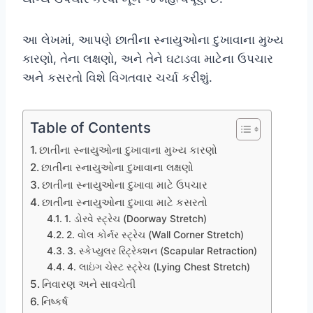
આ લેખમાં, આપણે છાતીના સ્નાયુઓના દુખાવાના મુખ્ય
કારણો, તેના લક્ષણો, અને તેને ઘટાડવા માટેના ઉપચાર
અને કસરતો વિશે વિગતવાર ચર્ચા કરીશું.
Table of Contents
છાતીના સ્નાયુઓના દુખાવાના મુખ્ય કારણો
છાતીના સ્નાયુઓના દુખાવાના લક્ષણો
છાતીના સ્નાયુઓના દુખાવા માટે ઉપચાર
છાતીના સ્નાયુઓના દુખાવા માટે કસરતો
1. ડોરવે સ્ટ્રેચ (Doorway Stretch)
2. વોલ કોર્નર સ્ટ્રેચ (Wall Corner Stretch)
3. સ્કેપ્યુલર રિટ્રેક્શન (Scapular Retraction)
4. લાઇંગ ચેસ્ટ સ્ટ્રેચ (Lying Chest Stretch)
નિવારણ અને સાવચેતી
નિષ્કર્ષ