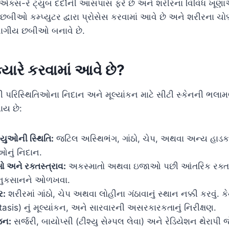
ે એક્સ-રે ટ્યુબ દર્દીની આસપાસ ફરે છે અને શરીરના વિવિધ ખૂણ
બીઓ કમ્પ્યુટર દ્વારા પ્રોસેસ કરવામાં આવે છે અને શરીરના ચો
ભાગીય છબીઓ બનાવે છે.
્યારે કરવામાં આવે છે?
 પરિસ્થિતિઓના નિદાન અને મૂલ્યાંકન માટે સીટી સ્કેનની ભલામણ
ાય છે:
ાયુઓની સ્થિતિ:
જટિલ અસ્થિભંગ, ગાંઠો, ચેપ, અથવા અન્ય હાડકા
ઓનું નિદાન.
અને રક્તસ્ત્રાવ:
અકસ્માતો અથવા ઇજાઓ પછી આંતરિક રક્તસ
 નુકસાનને ઓળખવા.
ર:
શરીરમાં ગાંઠો, ચેપ અથવા લોહીના ગંઠાવાનું સ્થાન નક્કી કરવું. કે
asis) નું મૂલ્યાંકન, અને સારવારની અસરકારકતાનું નિરીક્ષણ.
જન:
સર્જરી, બાયોપ્સી (ટીશ્યુ સેમ્પલ લેવા) અને રેડિયેશન થેરાપી 