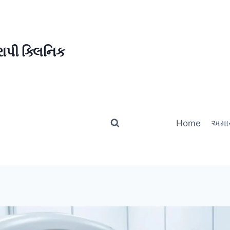
ાપી ક્લિનિક
Home
અમાર