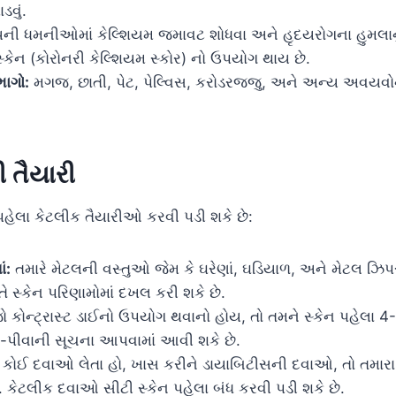
ાડવું.
ની ધમનીઓમાં કેલ્શિયમ જમાવટ શોધવા અને હૃદયરોગના હુમલાનુ
ટ સ્કેન (કોરોનરી કેલ્શિયમ સ્કોર) નો ઉપયોગ થાય છે.
ભાગો:
મગજ, છાતી, પેટ, પેલ્વિસ, કરોડરજ્જુ, અને અન્ય અવયવ
ી તૈયારી
પહેલા કેટલીક તૈયારીઓ કરવી પડી શકે છે:
ં:
તમારે મેટલની વસ્તુઓ જેમ કે ઘરેણાં, ઘડિયાળ, અને મેટલ ઝિપ
તે સ્કેન પરિણામોમાં દખલ કરી શકે છે.
 કોન્ટ્રાસ્ટ ડાઈનો ઉપયોગ થવાનો હોય, તો તમને સ્કેન પહેલા 4
-પીવાની સૂચના આપવામાં આવી શકે છે.
 કોઈ દવાઓ લેતા હો, ખાસ કરીને ડાયાબિટીસની દવાઓ, તો તમારા
. કેટલીક દવાઓ સીટી સ્કેન પહેલા બંધ કરવી પડી શકે છે.