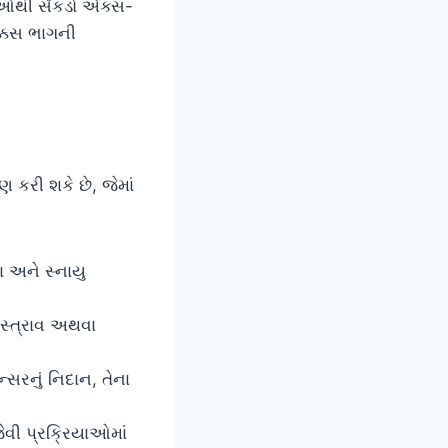
ાઓથી સેંકડો એક્સ-
ક્કસ ભાગની
 કરી શકે છે, જેમાં
 અને સ્નાયુ
્ત્રાવ અથવા
ન્સરનું નિદાન, તેના
જેવી પ્રક્રિયાઓમાં