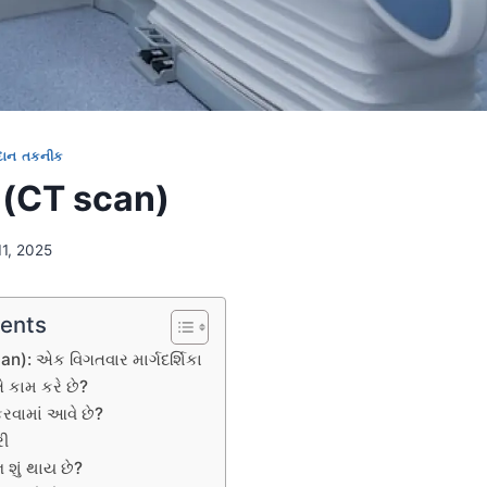
દાન તકનીક
ન (CT scan)
11, 2025
tents
an): એક વિગતવાર માર્ગદર્શિકા
તે કામ કરે છે?
 કરવામાં આવે છે?
રી
 શું થાય છે?