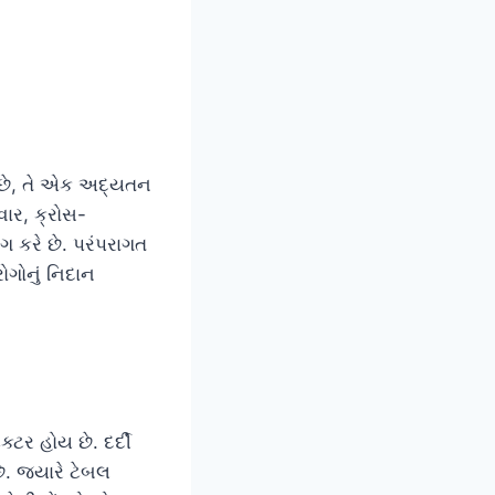
ે છે, તે એક અદ્યતન
ાર, ક્રોસ-
 કરે છે. પરંપરાગત
ોગોનું નિદાન
ટર હોય છે. દર્દી
. જ્યારે ટેબલ