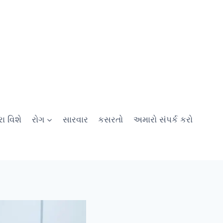
ા વિશે
રોગ
સારવાર
કસરતો
અમારો સંપર્ક કરો