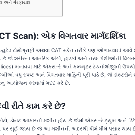
દા અને ગેરફાયદા
(CT Scan): એક વિગતવાર માર્ગદર્શિકા
કમ્પ્યુટેડ ટોમોગ્રાફી અથવા CAT સ્કેન તરીકે પણ ઓળખવામાં આવ
્ટ છે જે શરીરના આંતરિક અંગો, હાડકાં અને નરમ પેશીઓની વિગતવ
ces) બનાવવા માટે એક્સ-રે અને કમ્પ્યુટર ટેકનોલોજીનો ઉપયોગ
ીઓ વધુ સ્પષ્ટ અને વિગતવાર માહિતી પૂરી પાડે છે, જે ડોકટરોને ર
રનું આયોજન કરવામાં મદદ કરે છે.
ેવી રીતે કામ કરે છે?
મોટો, ડોનટ આકારનો મશીન હોય છે જેમાં એક્સ-રે ટ્યુબ અને ડિટેક્
પર સૂઈ જાય છે જે આ મશીનની અંદરથી ધીમે ધીમે પસાર થાય છે