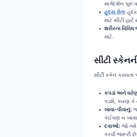
માર્ગદર્શન પૂરું પ
હૃદય રોગ
:
હૃદય
માટે સીટી હાર્
શરીરના વિવિધ 
માટે.
સીટી સ્કેનન
સીટી સ્કેન કરાવતા 
કપડાં અને ઘરેણા
પડશે, કારણ કે 
ખાવા-પીવાનું:
જો
કંઈપણ ન ખાવા
દવાઓ:
જો તમે
કરવી જરૂરી છે