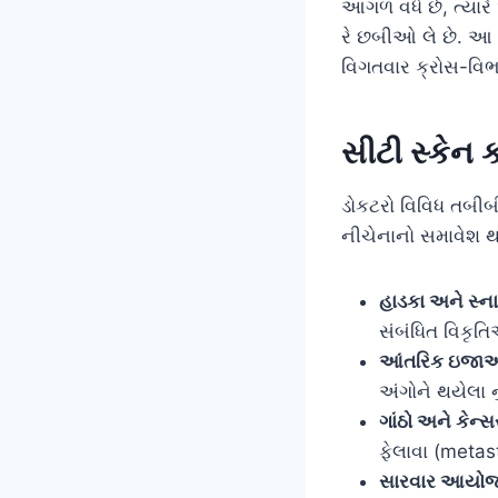
આગળ વધે છે, ત્યાર
રે છબીઓ લે છે. આ છ
વિગતવાર ક્રોસ-વિ
સીટી સ્કેન ક
ડોકટરો વિવિધ તબીબી
નીચેનાનો સમાવેશ થ
હાડકા અને સ્ન
સંબંધિત વિકૃતિ
આંતરિક ઇજાઓ 
અંગોને થયેલા
ગાંઠો અને કેન્સ
ફેલાવા (metast
સારવાર આયો