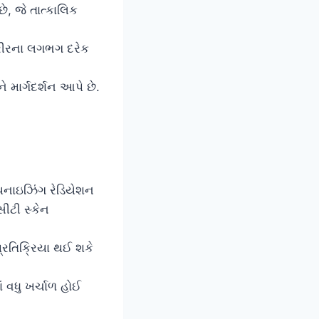
, જે તાત્કાલિક
રીરના લગભગ દરેક
ે માર્ગદર્શન આપે છે.
યનાઇઝિંગ રેડિયેશન
સીટી સ્કેન
પ્રતિક્રિયા થઈ શકે
 વધુ ખર્ચાળ હોઈ