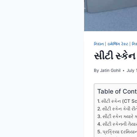
નિદાન
|
ઇમેજિંગ ટેસ્ટ
|
નિ
સીટી સ્કે
By
Jatin Gohil
July 
Table of Con
સીટી સ્કેન (CT Sc
સીટી સ્કેન કેવી રી
સીટી સ્કેન ક્યારે
સીટી સ્કેનની તૈયા
પ્રક્રિયા દરમિયાન