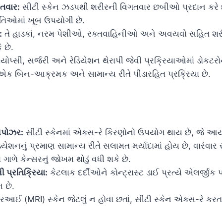
તવાર:
સીટી સ્કેન ઝડપથી શરીરની વિગતવાર છબીઓ પ્રદાન કરે છે
તિઓમાં ખૂબ ઉપયોગી છે.
:
તે હાડકાં, નરમ પેશીઓ, રક્તવાહિનીઓ અને અવયવો સહિત શ
 છે.
યોપ્સી, સર્જરી અને રેડિયેશન થેરાપી જેવી પ્રક્રિયાઓમાં ડોકટરોન
 બિન-આક્રમક અને સામાન્ય રીતે પીડારહિત પ્રક્રિયા છે.
સપોઝર:
સીટી સ્કેનમાં એક્સ-રે કિરણોનો ઉપયોગ થાય છે, જે આ
િયેશનનું પ્રમાણ સામાન્ય રીતે સલામત મર્યાદામાં હોય છે, વારંવાર 
 ગાળે કેન્સરનું જોખમ થોડું વધી શકે છે.
ની પ્રતિક્રિયા:
કેટલાક દર્દીઓને કોન્ટ્રાસ્ટ ડાઈ પ્રત્યે એલર્જીક 
ભ છે.
(MRI) સ્કેન જેટલું ન હોવા છતાં, સીટી સ્કેન એક્સ-રે કરતાં