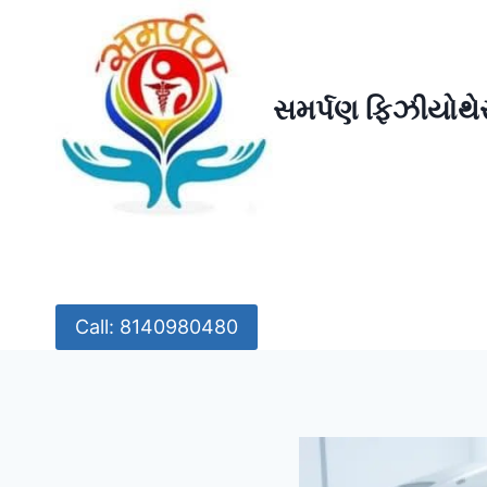
Skip
to
content
સમર્પણ ફિઝીયોથેર
Call: 8140980480