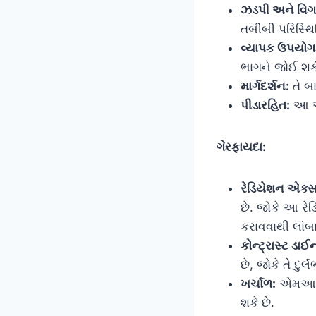
ઝડપી અને વિગ
તબીબી પરિસ્થિ
વ્યાપક ઉપયોગ
ભાગને જોઈ શકે
માર્ગદર્શન:
તે બા
પીડારહિત:
આ એક
ગેરફાયદા:
રેડિયેશન એક્
છે. જોકે આ રેડ
કરાવવાથી લાંબા
કોન્ટ્રાસ્ટ ડાઈ
છે, જોકે તે દુર્લ
ખર્ચાળ:
એમઆરઆઈ 
શકે છે.