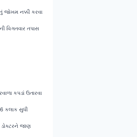
ં જોખમ નક્કી કરવા
ોની વિગતવાર તપાસ
રવાળા કપડાં ઉતારવા
-6 કલાક સુધી
 ડોક્ટરને જાણ