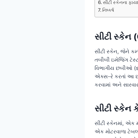
સીટી સ્કેનના ફાય
નિષ્કર્ષ
સીટી સ્કેન 
સીટી સ્કેન, જેને 
તબીબી ઇમેજિંગ ટેસ
વિભાગીય છબીઓ (sli
એક્સ-રે કરતાં આ છબ
કરવામાં અને સારવા
સીટી સ્કેન ક
સીટી સ્કેનમાં, એક 
એક મોટરવાળા ટેબલ 