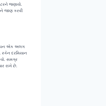
્ટરને જણાવો.
ટરને જાણ કરવી
નિશિયન એક અલગ
ે. સ્કેન દરમિયાન
કવો. સમગ્ર
ર રાખે છે.