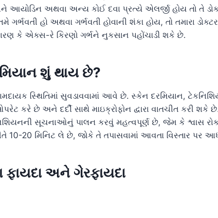
ે આયોડિન અથવા અન્ય કોઈ દવા પ્રત્યે એલર્જી હોય તો તે ડોક
મે ગર્ભવતી હો અથવા ગર્ભવતી હોવાની શંકા હોય, તો તમારા ડોક્
રણ કે એક્સ-રે કિરણો ગર્ભને નુકસાન પહોંચાડી શકે છે.
રમિયાન શું થાય છે?
રામદાયક સ્થિતિમાં સુવડાવવામાં આવે છે. સ્કેન દરમિયાન, ટેક
રેટ કરે છે અને દર્દી સાથે માઇક્રોફોન દ્વારા વાતચીત કરી શકે છ
કનિશિયનની સૂચનાઓનું પાલન કરવું મહત્વપૂર્ણ છે, જેમ કે શ્વાસ રો
રીતે 10-20 મિનિટ લે છે, જોકે તે તપાસવામાં આવતા વિસ્તાર પર આધા
ના ફાયદા અને ગેરફાયદા