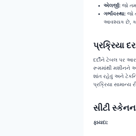
એલર્જી:
જો તમન
ગર્ભાવસ્થા:
જો ત
આવશ્યક છે, કા
પ્રક્રિયા દ
દર્દીને ટેબલ પર આ
રૂમમાંથી મશીનને ઓપ
શાંત રહેવું અને ટે
પ્રક્રિયા સામાન્ય 
સીટી સ્કેન
ફાયદા: