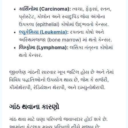
કાર્સિનોમા (Carcinoma):
ત્વચા, ફેફસાં, સ્તન,
પ્રોસ્ટેટ, કોલોન અને સ્વાદુપિંડ જેવા અંગોના
ઉપકલા (epithelial) કોષોમાં ઉદ્ભવતો કેન્સર.
લ્યુકેમિયા (Leukemia)
:
રક્તના કોષો અને
અસ્થિમજ્જા (bone marrow) માં થતો કેન્સર.
લિમ્ફોમા (Lymphoma):
લસિકા તંત્રના કોષોમાં
થતો કેન્સર.
જીવલેણ ગાંઠની સારવાર ખૂબ જટિલ હોય છે અને તેમાં
વિવિધ પદ્ધતિઓનો ઉપયોગ થાય છે, જેમ કે સર્જરી,
કીમોથેરાપી, રેડિયેશન થેરાપી, અને ઇમ્યુનોથેરાપી.
ગાંઠ થવાના કારણો
ગાંઠ થવા માટે ઘણા પરિબળો જવાબદાર હોઈ શકે છે.
આમાંના કેટલાક મુખ્ય પરિબળો નીચે મુજબ છે: