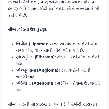
જોખમી હોતી નથી, પરંતુ જો તે કોઈ મહત્વના અંગ પર
દબાણ લાવે અથવા મોટી થઈ જાય, તો તે સમસ્યા ઊભી
કરી શકે છે.
સૌમ્ય ગાંઠના ઉદાહરણો:
લિપોમા (Lipoma):
ચરબીના કોષોની બનેલી એક
નરમ ગાંઠ, જે ત્વચાની નીચે જોવા મળે છે.
ફાઈબ્રોમા (Fibroma):
તંતુમય પેશીઓની બનેલી
ગાંઠ.
એન્જીયોમા (Angioma):
રક્તવાહિનીઓની
બનેલી ગાંઠ.
એડેનોમા (Adenoma):
ગ્રંથિના કોષોમાં ઉદ્ભવતી
ગાંઠ.
સૌમ્ય ગાંઠની સારવારમાં સામાન્ય રીતે સર્જરી દ્વારા તેને