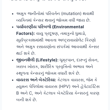
અમુક જનીનોમાં પરિવર્તન (mutation) થવાથી
વ્યક્તિમાં કેન્સર થવાનું જોખમ વધી જાય છે.
પર્યાવરણીય પરિબળો (Environmental
Factors):
વાયુ પ્રદૂષણ, તમાકુનો ધુમાડો,
સૂર્યપ્રકાશમાંથી આવતા અલ્ટ્રાવાયોલેટ કિરણો
અને અમુક રસાયણોના સંપર્કમાં આવવાથી કેન્સર
થઈ શકે છે.
જીવનશૈલી (Lifestyle):
ધૂમ્રપાન, દારૂનું સેવન,
ખરાબ ખોરાક, શારીરિક પ્રવૃત્તિનો અભાવ અને
સ્થૂળતા કેન્સરનું જોખમ વધારી શકે છે.
વાયરસ અને બેક્ટેરિયા:
કેટલાક વાયરસ, જેમ કે
હ્યુમન પેપિલોમા વાયરસ (HPV) અને હેપેટાઈટિસ
B અને C, અને કેટલાક બેક્ટેરિયા કેન્સરનું કારણ
બની શકે છે.