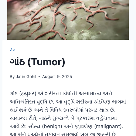
રોગ
ગાંઠ (Tumor)
By
Jatin Gohil
August 9, 2025
ગાંઠ (ટ્યુમર) એ શરીરના કોષોની અસામાન્ય અને
અનિયંત્રિત વૃદ્ધિ છે. આ વૃદ્ધિ શરીરના કોઈપણ ભાગમાં
થઈ શકે છે અને તે વિવિધ સ્વરૂપોમાં પ્રગટ થાય છે.
સામાન્ય રીતે, ગાંઠને મુખ્યત્વે બે પ્રકારમાં વહેંચવામાં
આવે છે: સૌમ્ય (benign) અને જીવલેણ (malignant).
આ બંને વચ્ચેનો તફાવત સમજવો ખૂબ જ જરૂરી છે,