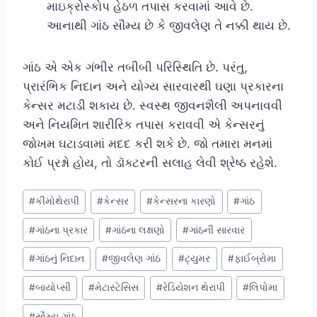
માઇક્રોસ્કોપ હેઠળ તપાસ કરવામાં આવે છે.
આનાથી ગાંઠ સૌમ્ય છે કે જીવલેણ તે નક્કી થાય છે.
ગાંઠ એ એક ગંભીર તબીબી પરિસ્થિતિ છે. પરંતુ,
પ્રારંભિક નિદાન અને યોગ્ય સારવારથી ઘણા પ્રકારના
કેન્સર મટાડી શકાય છે. સ્વસ્થ જીવનશૈલી અપનાવવી
અને નિયમિત શારીરિક તપાસ કરાવવી એ કેન્સરનું
જોખમ ઘટાડવામાં મદદ કરી શકે છે. જો તમારા મનમાં
કોઈ પ્રશ્નો હોય, તો ડૉક્ટરની સલાહ લેવી શ્રેષ્ઠ રહેશે.
Post
#
કીમોથેરાપી
#
કેન્સર
#
કેન્સરના કારણો
#
ગાંઠ
Tags:
#
ગાંઠના પ્રકાર
#
ગાંઠના લક્ષણો
#
ગાંઠની સારવાર
#
ગાંઠનું નિદાન
#
જીવલેણ ગાંઠ
#
ટ્યુમર
#
ફાઈબ્રોમા
#
બાયોપ્સી
#
મેટાસ્ટેસિસ
#
રેડિયેશન થેરાપી
#
લિપોમા
#
સૌમ્ય ગાંઠ