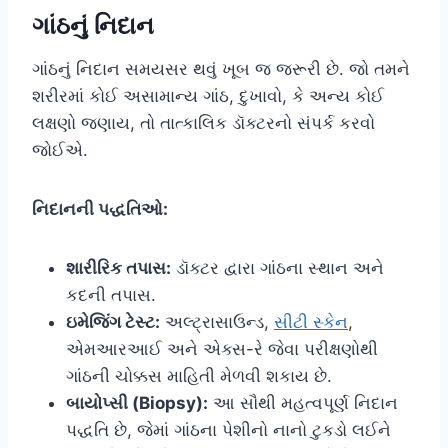
ગાંઠનું નિદાન
ગાંઠનું નિદાન સમયસર થવું ખૂબ જ જરૂરી છે. જો તમને
શરીરમાં કોઈ અસામાન્ય ગાંઠ, દુખાવો, કે અન્ય કોઈ
લક્ષણો જણાય, તો તાત્કાલિક ડૉક્ટરનો સંપર્ક કરવો
જોઈએ.
નિદાનની પદ્ધતિઓ:
શારીરિક તપાસ:
ડૉક્ટર દ્વારા ગાંઠના સ્થાન અને
કદની તપાસ.
ઇમેજિંગ ટેસ્ટ:
અલ્ટ્રાસાઉન્ડ,
સીટી સ્કેન
,
એમઆરઆઈ અને એક્સ-રે જેવા પરીક્ષણોથી
ગાંઠની ચોક્કસ માહિતી મેળવી શકાય છે.
બાયોપ્સી (Biopsy):
આ સૌથી મહત્વપૂર્ણ નિદાન
પદ્ધતિ છે, જેમાં ગાંઠના પેશીનો નાનો ટુકડો લઈને