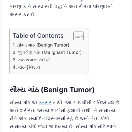
કારણ કે તે સારવારની પદ્ધતિ અને રોગના પરિણામને
અસર કરે છે.
Table of Contents
સૌમ્ય ગાંઠ (Benign Tumor)
જીવલેણ ગાંઠ (Malignant Tumor)
ગાંઠ થવાના કારણો
ગાંઠનું નિદાન
સૌમ્ય ગાંઠ (Benign Tumor)
સૌમ્ય ગાંઠ એ
કેન્સર
નથી. આ ગાંઠ ધીમી ગતિએ વધે છે
અને શરીરના અન્ય ભાગોમાં ફેલાતી નથી. તે સામાન્ય
રીતે એક મર્યાદિત વિસ્તારમાં રહે છે અને તેના કોષો
સામાન્ય કોષો જેવા જ દેખાય છે. સૌમ્ય ગાંઠ મોટે ભાગે