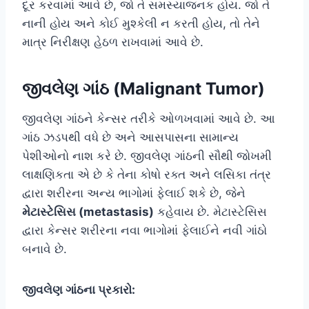
દૂર કરવામાં આવે છે, જો તે સમસ્યાજનક હોય. જો તે
નાની હોય અને કોઈ મુશ્કેલી ન કરતી હોય, તો તેને
માત્ર નિરીક્ષણ હેઠળ રાખવામાં આવે છે.
જીવલેણ ગાંઠ (Malignant Tumor)
જીવલેણ ગાંઠને કેન્સર તરીકે ઓળખવામાં આવે છે. આ
ગાંઠ ઝડપથી વધે છે અને આસપાસના સામાન્ય
પેશીઓનો નાશ કરે છે. જીવલેણ ગાંઠની સૌથી જોખમી
લાક્ષણિકતા એ છે કે તેના કોષો રક્ત અને લસિકા તંત્ર
દ્વારા શરીરના અન્ય ભાગોમાં ફેલાઈ શકે છે, જેને
મેટાસ્ટેસિસ (metastasis)
કહેવાય છે. મેટાસ્ટેસિસ
દ્વારા કેન્સર શરીરના નવા ભાગોમાં ફેલાઈને નવી ગાંઠો
બનાવે છે.
જીવલેણ ગાંઠના પ્રકારો: