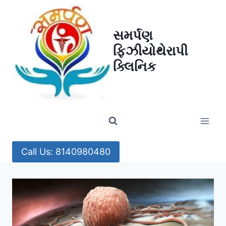
Skip
to
સમર્પણ
content
ફિઝીયોથેરાપી
ક્લિનિક
Call Us: 8140980480