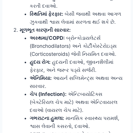
કરતી દવાઓ.
સ્થિતિમાં ફેરફાર:
બેસી જવાથી અથવા આગળ
ઝુકવાથી શ્વાસ લેવામાં સરળતા થઈ શકે છે.
મૂળભૂત કારણની સારવાર:
અસ્થમા/COPD:
બ્રોન્કોડાયલેટર્સ
(Bronchodilators) અને કોર્ટીકોસ્ટેરોઇડ્સ
(Corticosteroids) જેવી નિયમિત દવાઓ.
હૃદય રોગ:
હૃદયની દવાઓ, જીવનશૈલીમાં
ફેરફાર, અને જરૂર પડ્યે સર્જરી.
એનિમિયા:
આયર્ન સપ્લિમેન્ટ્સ અથવા અન્ય
સારવાર.
ચેપ (Infection):
એન્ટિબાયોટિક્સ
(બેક્ટેરિયલ ચેપ માટે) અથવા એન્ટિવાયરલ
દવાઓ (વાયરલ ચેપ માટે).
ગભરાટના હુમલા:
માનસિક સ્વાસ્થ્ય પરામર્શ,
શ્વાસ લેવાની કસરતો, દવાઓ.