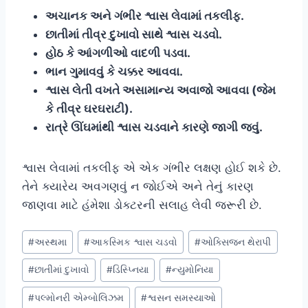
અચાનક અને ગંભીર શ્વાસ લેવામાં તકલીફ.
છાતીમાં તીવ્ર દુખાવો સાથે શ્વાસ ચડવો.
હોઠ કે આંગળીઓ વાદળી પડવા.
ભાન ગુમાવવું કે ચક્કર આવવા.
શ્વાસ લેતી વખતે અસામાન્ય અવાજો આવવા (જેમ
કે તીવ્ર ઘરઘરાટી).
રાત્રે ઊંઘમાંથી શ્વાસ ચડવાને કારણે જાગી જવું.
શ્વાસ લેવામાં તકલીફ એ એક ગંભીર લક્ષણ હોઈ શકે છે.
તેને ક્યારેય અવગણવું ન જોઈએ અને તેનું કારણ
જાણવા માટે હંમેશા ડોક્ટરની સલાહ લેવી જરૂરી છે.
Post
#
અસ્થમા
#
આકસ્મિક શ્વાસ ચડવો
#
ઓક્સિજન થેરાપી
Tags:
#
છાતીમાં દુખાવો
#
ડિસ્પ્નિયા
#
ન્યુમોનિયા
#
પલ્મોનરી એમ્બોલિઝમ
#
શ્વસન સમસ્યાઓ