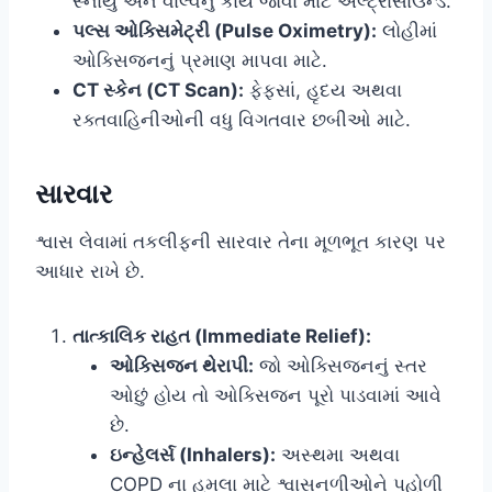
સ્નાયુ અને વાલ્વનું કાર્ય જોવા માટે અલ્ટ્રાસાઉન્ડ.
પલ્સ ઓક્સિમેટ્રી (Pulse Oximetry):
લોહીમાં
ઓક્સિજનનું પ્રમાણ માપવા માટે.
CT સ્કેન (CT Scan):
ફેફસાં, હૃદય અથવા
રક્તવાહિનીઓની વધુ વિગતવાર છબીઓ માટે.
સારવાર
શ્વાસ લેવામાં તકલીફની સારવાર તેના મૂળભૂત કારણ પર
આધાર રાખે છે.
તાત્કાલિક રાહત (Immediate Relief):
ઓક્સિજન થેરાપી:
જો ઓક્સિજનનું સ્તર
ઓછું હોય તો ઓક્સિજન પૂરો પાડવામાં આવે
છે.
ઇન્હેલર્સ (Inhalers):
અસ્થમા અથવા
COPD ના હુમલા માટે શ્વાસનળીઓને પહોળી