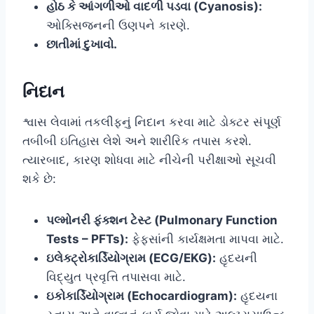
હોઠ કે આંગળીઓ વાદળી પડવા (Cyanosis):
ઓક્સિજનની ઉણપને કારણે.
છાતીમાં દુખાવો.
નિદાન
શ્વાસ લેવામાં તકલીફનું નિદાન કરવા માટે ડોક્ટર સંપૂર્ણ
તબીબી ઇતિહાસ લેશે અને શારીરિક તપાસ કરશે.
ત્યારબાદ, કારણ શોધવા માટે નીચેની પરીક્ષાઓ સૂચવી
શકે છે:
પલ્મોનરી ફંક્શન ટેસ્ટ (Pulmonary Function
Tests – PFTs):
ફેફસાંની કાર્યક્ષમતા માપવા માટે.
ઇલેક્ટ્રોકાર્ડિયોગ્રામ (ECG/EKG):
હૃદયની
વિદ્યુત પ્રવૃત્તિ તપાસવા માટે.
ઇકોકાર્ડિયોગ્રામ (Echocardiogram):
હૃદયના