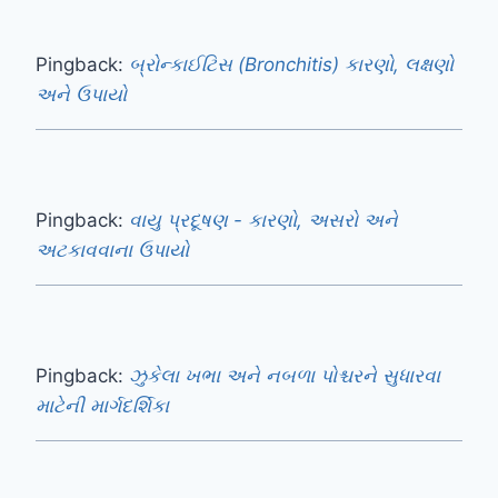
Pingback:
બ્રોન્કાઈટિસ (Bronchitis) કારણો, લક્ષણો
અને ઉપાયો
Pingback:
વાયુ પ્રદૂષણ - કારણો, અસરો અને
અટકાવવાના ઉપાયો
Pingback:
ઝુકેલા ખભા અને નબળા પોશ્ચરને સુધારવા
માટેની માર્ગદર્શિકા