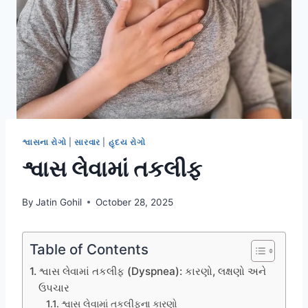
શ્વાસના રોગો
|
સારવાર
|
હૃદય રોગો
શ્વાસ લેવામાં તકલીફ
By
Jatin Gohil
October 28, 2025
Table of Contents
શ્વાસ લેવામાં તકલીફ (Dyspnea): કારણો, લક્ષણો અને
ઉપચાર
શ્વાસ લેવામાં તકલીફના કારણો