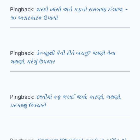
Pingback:
શરદી ખાંસી અને કફનો રામબાણ ઈલાજ. -
૧૦ અસરકારક ઉપાયો
Pingback:
ડેન્ગ્યુથી કેવી રીતે બચવું? જાણો તેના
લક્ષણો, ઘરેલું ઉપચાર
Pingback:
છાતીમાં કફ ભરાઈ જવો: કારણો, લક્ષણો,
ઘરગથ્થુ ઉપચારો