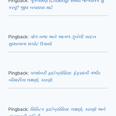
Pingback:
ગૂંગળામણ (Choking) સમયે તાત્કાલિક શું
કરવું? જીવ બચાવવા માટે
Pingback:
ગોળ ખભા અને આગળ ઝુકેલી ગરદન
સુધારવાના સચોટ ઉપાયો
Pingback:
પલ્મોનરી ફાઈબ્રોસિસ: ફેફસાંની ગંભીર
બીમારીના લક્ષણો, કારણો
Pingback:
સિસ્ટિક ફાઈબ્રોસિસ: લક્ષણો, કારણો અને