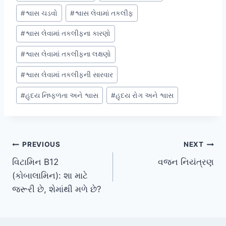
#
શ્વાસ ચડવો
#
શ્વાસ લેવામાં તકલીફ
#
શ્વાસ લેવામાં તકલીફના કારણો
#
શ્વાસ લેવામાં તકલીફના લક્ષણો
#
શ્વાસ લેવામાં તકલીફની સારવાર
#
હૃદય નિષ્ફળતા અને શ્વાસ
#
હૃદય રોગ અને શ્વાસ
Post
PREVIOUS
NEXT
વિટામિન B12
વજન નિયંત્રણ
navigation
(કોબાલામિન): શા માટે
જરૂરી છે, શેમાંથી મળે છે?