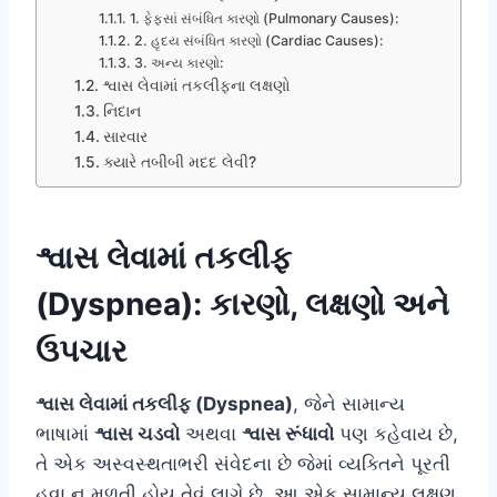
1. ફેફસાં સંબંધિત કારણો (Pulmonary Causes):
2. હૃદય સંબંધિત કારણો (Cardiac Causes):
3. અન્ય કારણો:
શ્વાસ લેવામાં તકલીફના લક્ષણો
નિદાન
સારવાર
ક્યારે તબીબી મદદ લેવી?
શ્વાસ લેવામાં તકલીફ
(Dyspnea): કારણો, લક્ષણો અને
ઉપચાર
શ્વાસ લેવામાં તકલીફ (Dyspnea)
, જેને સામાન્ય
ભાષામાં
શ્વાસ ચડવો
અથવા
શ્વાસ રૂંધાવો
પણ કહેવાય છે,
તે એક અસ્વસ્થતાભરી સંવેદના છે જેમાં વ્યક્તિને પૂરતી
હવા ન મળતી હોય તેવું લાગે છે. આ એક સામાન્ય લક્ષણ