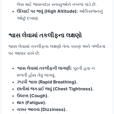
લેવા માટે જવાબદાર સ્નાયુઓને નબળા પાડે છે.
ઊંચાઈ પર જવું (High Altitude):
ઓક્સિજનનું
ઓછું દબાણ.
શ્વાસ લેવામાં તકલીફના લક્ષણો
શ્વાસ લેવામાં તકલીફના લક્ષણો તેના કારણ અને ગંભીરતા
પર આધાર રાખે છે:
શ્વાસ લેવામાં તકલીફની લાગણી:
પૂરતી હવા ન
મળતી હોય તેવું લાગવું.
ઝડપી શ્વાસ (Rapid Breathing).
છાતીમાં જકડાઈ જવું (Chest Tightness).
ઉધરસ (Cough).
થાક (Fatigue).
ચક્કર આવવા (Dizziness).