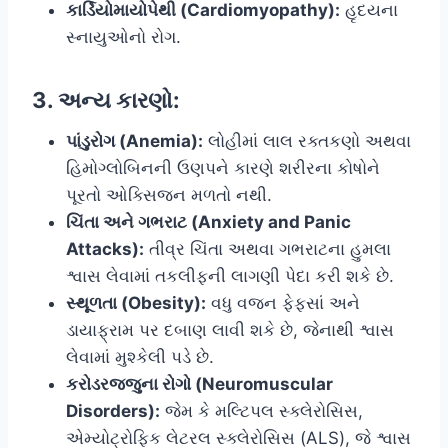
કાર્ડિયોમાયોપેથી (Cardiomyopathy):
હૃદયના
સ્નાયુઓનો રોગ.
3. અન્ય કારણો:
પાંડુરોગ (Anemia):
લોહીમાં લાલ રક્તકણો અથવા
હિમોગ્લોબિનની ઉણપને કારણે શરીરના કોષોને
પૂરતો ઓક્સિજન મળતો નથી.
ચિંતા અને ગભરાટ (Anxiety and Panic
Attacks):
તીવ્ર ચિંતા અથવા ગભરાટના હુમલા
શ્વાસ લેવામાં તકલીફની લાગણી પેદા કરી શકે છે.
સ્થૂળતા (Obesity):
વધુ વજન ફેફસાં અને
ડાયાફ્રામ પર દબાણ લાવી શકે છે, જેનાથી શ્વાસ
લેવામાં મુશ્કેલી પડે છે.
કરોડરજ્જુના રોગો (Neuromuscular
Disorders):
જેમ કે મલ્ટિપલ સ્ક્લેરોસિસ,
એમ્યોટ્રોફિક લેટરલ સ્ક્લેરોસિસ (ALS), જે શ્વાસ