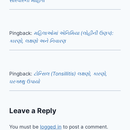
સારવારની માહિતી
Pingback:
મહિલાઓમાં એનિમિયા (લોહીની ઉણપ):
કારણો, લક્ષણો અને નિવારણ
Pingback:
ટોન્સિલ (Tonsillitis) લક્ષણો, કારણો,
ઘરગથ્થુ ઉપાયો
Leave a Reply
You must be
logged in
to post a comment.