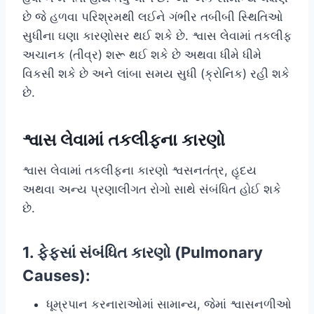
છે જે હળવા પરિશ્રમથી લઈને ગંભીર તબીબી સ્થિતિઓ
સુધીના ઘણા કારણોસર થઈ શકે છે. શ્વાસ લેવામાં તકલીફ
અચાનક (તીવ્ર) શરૂ થઈ શકે છે અથવા ધીમે ધીમે
વિકસી શકે છે અને લાંબા સમય સુધી (ક્રોનિક) રહી શકે
છે.
શ્વાસ લેવામાં તકલીફના કારણો
શ્વાસ લેવામાં તકલીફના કારણો શ્વસનતંત્ર, હૃદય
અથવા અન્ય પ્રણાલીગત રોગો સાથે સંબંધિત હોઈ શકે
છે.
1. ફેફસાં સંબંધિત કારણો (Pulmonary
Causes):
ધૂમ્રપાન કરનારાઓમાં સામાન્ય, જેમાં શ્વાસનળીઓ