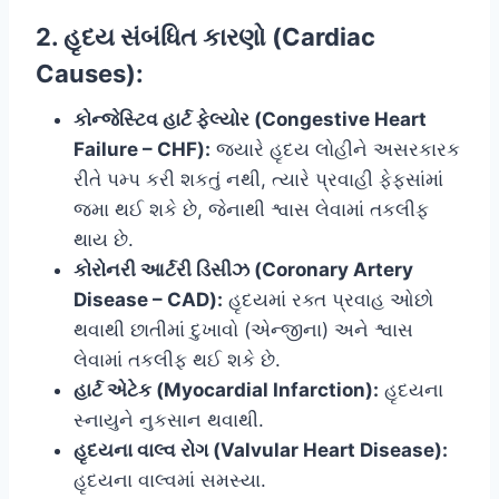
2. હૃદય સંબંધિત કારણો (Cardiac
Causes):
કોન્જેસ્ટિવ હાર્ટ ફેલ્યોર (Congestive Heart
Failure – CHF):
જ્યારે હૃદય લોહીને અસરકારક
રીતે પમ્પ કરી શકતું નથી, ત્યારે પ્રવાહી ફેફસાંમાં
જમા થઈ શકે છે, જેનાથી શ્વાસ લેવામાં તકલીફ
થાય છે.
કોરોનરી આર્ટરી ડિસીઝ (Coronary Artery
Disease – CAD):
હૃદયમાં રક્ત પ્રવાહ ઓછો
થવાથી છાતીમાં દુખાવો (એન્જીના) અને શ્વાસ
લેવામાં તકલીફ થઈ શકે છે.
હાર્ટ એટેક (Myocardial Infarction):
હૃદયના
સ્નાયુને નુકસાન થવાથી.
હૃદયના વાલ્વ રોગ (Valvular Heart Disease):
હૃદયના વાલ્વમાં સમસ્યા.