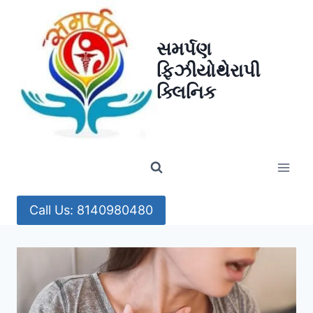
Skip
to
સમર્પણ
content
ફિઝીયોથેરાપી
ક્લિનિક
Call Us: 8140980480