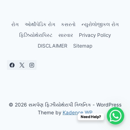
રોગ
ઓર્થોપેડિક રોગ
કસરતો
ન્યુરોલોજીકલ રોગ
ફિઝિયોથેરાપિસ્ટ
સારવાર
Privacy Policy
DISCLAIMER
Sitemap
© 2026 સમર્પણ ફિઝીયોથેરાપી ક્લિનિક - WordPress
Theme by
Kadence WP
Need Help?