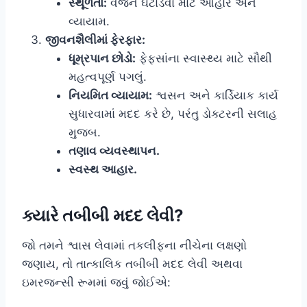
સ્થૂળતા:
વજન ઘટાડવા માટે આહાર અને
વ્યાયામ.
જીવનશૈલીમાં ફેરફાર:
ધૂમ્રપાન છોડો:
ફેફસાંના સ્વાસ્થ્ય માટે સૌથી
મહત્વપૂર્ણ પગલું.
નિયમિત વ્યાયામ:
શ્વસન અને કાર્ડિયાક કાર્ય
સુધારવામાં મદદ કરે છે, પરંતુ ડોક્ટરની સલાહ
મુજબ.
તણાવ વ્યવસ્થાપન.
સ્વસ્થ આહાર.
ક્યારે તબીબી મદદ લેવી?
જો તમને શ્વાસ લેવામાં તકલીફના નીચેના લક્ષણો
જણાય, તો તાત્કાલિક તબીબી મદદ લેવી અથવા
ઇમરજન્સી રૂમમાં જવું જોઈએ: