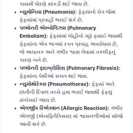
કાયમી ધોરણે સાંકડી થઈ જાય છે.
ન્યુમોનિયા (Pneumonia):
ફેફસાંનો ચેપ જેમાં
ફેફસાંમાં પ્રવાહી ભરાઈ શકે છે.
પલ્મોનરી એમ્બોલિઝમ (Pulmonary
Embolism):
ફેફસાંમાં લોહીનો ગઠ્ઠો ફસાઈ જવાથી
ફેફસાંના એક ભાગમાં રક્ત પ્રવાહ અવરોધાય છે,
જે અચાનક અને ગંભીર શ્વાસ લેવામાં તકલીફનું
કારણ બને છે.
પલ્મોનરી ફાઇબ્રોસિસ (Pulmonary Fibrosis):
ફેફસાંના પેશીઓ સખત થઈ જવા.
ન્યુમોથોરેક્સ (Pneumothorax):
ફેફસાં અને
છાતીની દિવાલ વચ્ચે હવા ભરાઈ જવાથી ફેફસું
સંકોચાઈ જાય છે.
એલર્જીક રિએક્શન (Allergic Reaction):
ગંભીર
એલર્જી (એનાફિલેક્સિસ) માં શ્વાસનળીઓમાં સોજો
આવી શકે છે.