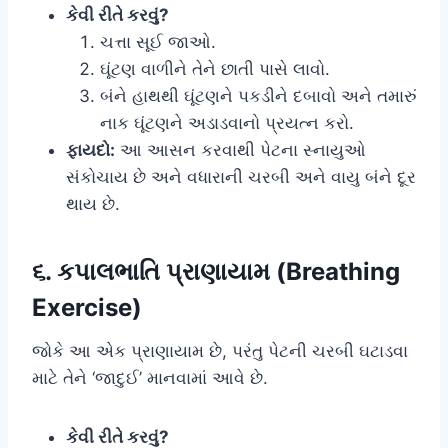
કેવી રીતે કરવું?
ચત્તા સૂઈ જાઓ.
ઘૂંટણ વાળીને તેને છાતી પાસે લાવો.
બંને હાથથી ઘૂંટણને પકડીને દબાવો અને તમારું
નાક ઘૂંટણને અડાડવાનો પ્રયત્ન કરો.
ફાયદો:
આ આસન કરવાથી પેટના સ્નાયુઓ
સંકોચાય છે અને વધારાની ચરબી અને વાયુ બંને દૂર
થાય છે.
૬. કપાલભાતિ પ્રાણાયામ (Breathing
Exercise)
જોકે આ એક પ્રાણાયામ છે, પરંતુ પેટની ચરબી ઘટાડવા
માટે તેને ‘જાદુઈ’ માનવામાં આવે છે.
કેવી રીતે કરવું?