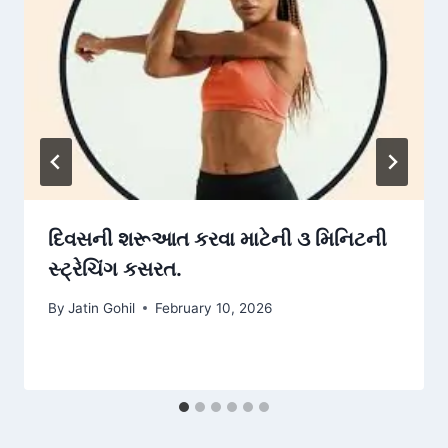
દિવસની શરૂઆત કરવા માટેની ૩ મિનિટની
સ્ટ્રેચિંગ કસરત.
By
Jatin Gohil
February 10, 2026