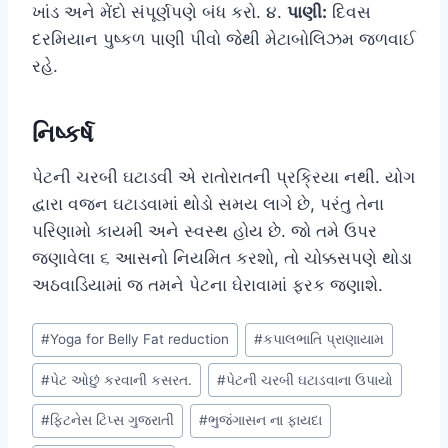
ખાંડ અને મેંદો સંપૂર્ણપણે બંધ કરો. ૪.
પાણી:
દિવસ
દરમિયાન પુષ્કળ પાણી પીવો જેથી મેટાબોલિઝમ જળવાઈ
રહે.
નિષ્કર્ષ
પેટની ચરબી ઘટાડવી એ રાતોરાતની પ્રક્રિયા નથી. યોગ
દ્વારા વજન ઘટાડવામાં થોડો સમય લાગે છે, પરંતુ તેના
પરિણામો કાયમી અને સ્વસ્થ હોય છે. જો તમે ઉપર
જણાવેલા ૬ આસનો નિયમિત કરશો, તો ચોક્કસપણે થોડા
અઠવાડિયામાં જ તમને પેટના ઘેરાવામાં ફરક જણાશે.
Post
#
Yoga for Belly Fat reduction
#
કપાલભાતિ પ્રાણાયામ
Tags:
#
પેટ ઓછું કરવાની કસરત.
#
પેટની ચરબી ઘટાડવાના ઉપાયો
#
ફિટનેસ ટિપ્સ ગુજરાતી
#
ભુજંગાસન ના ફાયદા