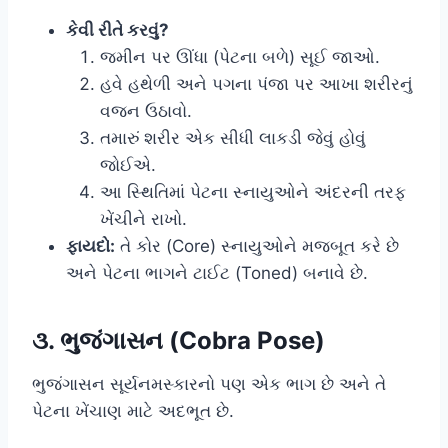
કેવી રીતે કરવું?
જમીન પર ઊંધા (પેટના બળે) સૂઈ જાઓ.
હવે હથેળી અને પગના પંજા પર આખા શરીરનું
વજન ઉઠાવો.
તમારું શરીર એક સીધી લાકડી જેવું હોવું
જોઈએ.
આ સ્થિતિમાં પેટના સ્નાયુઓને અંદરની તરફ
ખેંચીને રાખો.
ફાયદો:
તે કોર (Core) સ્નાયુઓને મજબૂત કરે છે
અને પેટના ભાગને ટાઈટ (Toned) બનાવે છે.
૩. ભુજંગાસન (Cobra Pose)
ભુજંગાસન સૂર્યનમસ્કારનો પણ એક ભાગ છે અને તે
પેટના ખેંચાણ માટે અદભૂત છે.