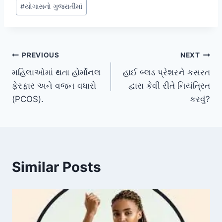
#
યોગાસનો ગુજરાતીમાં
Post
PREVIOUS
NEXT
મહિલાઓમાં થતા હોર્મોનલ
હાઈ બ્લડ પ્રેશરને કસરત
navigation
ફેરફાર અને વજન વધારો
દ્વારા કેવી રીતે નિયંત્રિત
(PCOS).
કરવું?
Similar Posts