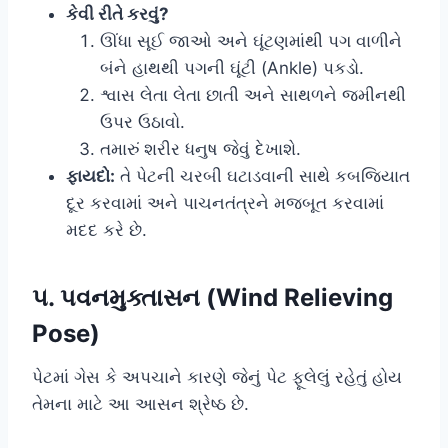
કેવી રીતે કરવું?
ઊંધા સૂઈ જાઓ અને ઘૂંટણમાંથી પગ વાળીને
બંને હાથથી પગની ઘૂંટી (Ankle) પકડો.
શ્વાસ લેતા લેતા છાતી અને સાથળને જમીનથી
ઉપર ઉઠાવો.
તમારું શરીર ધનુષ જેવું દેખાશે.
ફાયદો:
તે પેટની ચરબી ઘટાડવાની સાથે કબજિયાત
દૂર કરવામાં અને પાચનતંત્રને મજબૂત કરવામાં
મદદ કરે છે.
૫. પવનમુક્તાસન (Wind Relieving
Pose)
પેટમાં ગેસ કે અપચાને કારણે જેનું પેટ ફૂલેલું રહેતું હોય
તેમના માટે આ આસન શ્રેષ્ઠ છે.