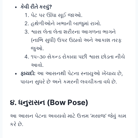
કેવી રીતે કરવું?
પેટ પર ઊંધા સૂઈ જાઓ.
હથેળીઓને ખભાની બાજુમાં રાખો.
શ્વાસ લેતા લેતા શરીરના આગળના ભાગને
(નાભિ સુધી) ઉપર ઉઠાવો અને આકાશ તરફ
જુઓ.
૧૫-૩૦ સેકન્ડ રોકાયા પછી શ્વાસ છોડતા નીચે
આવો.
ફાયદો:
આ આસનથી પેટના સ્નાયુઓ ખેંચાય છે,
પાચન સુધરે છે અને કમરની લવચીકતા વધે છે.
૪. ધનુરાસન (Bow Pose)
આ આસન પેટના અવયવો માટે ઉત્તમ ‘મસાજ’ જેવું કામ
કરે છે.