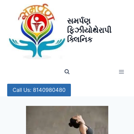
Skip
to
સમર્પણ
content
ફિઝીયોથેરાપી
ક્લિનિક
Call Us: 8140980480