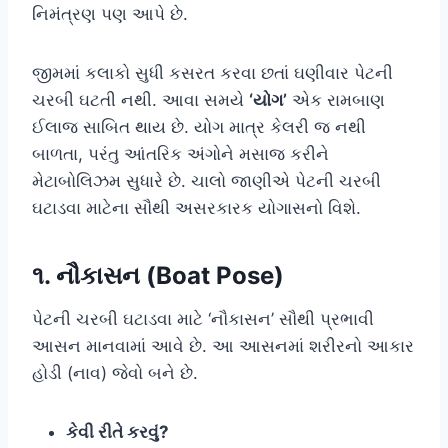
નિમંત્રણ પણ આપે છે.
જીમમાં કલાકો સુધી કસરત કરવા છતાં ઘણીવાર પેટની
ચરબી ઘટતી નથી. આવા સમયે
‘યોગ’
એક રામબાણ
ઈલાજ સાબિત થાય છે. યોગ માત્ર કેલરી જ નથી
બાળતા, પરંતુ આંતરિક અંગોને મસાજ કરીને
મેટાબોલિઝમ સુધારે છે. ચાલો જાણીએ પેટની ચરબી
ઘટાડવા માટેના સૌથી અસરકારક યોગાસનો વિશે.
૧. નૌકાસન (Boat Pose)
પેટની ચરબી ઘટાડવા માટે ‘નૌકાસન’ સૌથી પ્રભાવી
આસન માનવામાં આવે છે. આ આસનમાં શરીરનો આકાર
હોડી (નાવ) જેવો બને છે.
કેવી રીતે કરવું?