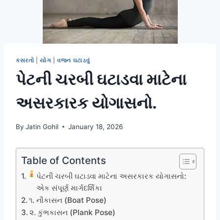
કસરતો
|
યોગ
|
વજન ઘટાડવું
પેટની ચરબી ઘટાડવા માટેના
અસરકારક યોગાસનો.
By
Jatin Gohil
January 18, 2026
Table of Contents
પેટની ચરબી ઘટાડવા માટેના અસરકારક યોગાસનો:
એક સંપૂર્ણ માર્ગદર્શિકા
૧. નૌકાસન (Boat Pose)
૨. કુંભકાસન (Plank Pose)