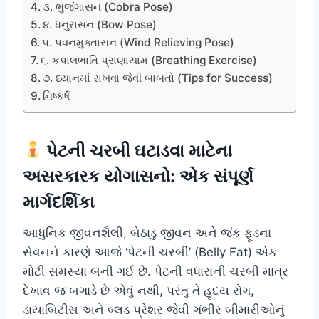
૩. ભુજંગાસન (Cobra Pose)
૪. ધનુરાસન (Bow Pose)
૫. પવનમુક્તાસન (Wind Relieving Pose)
૬. કપાલભાતિ પ્રાણાયામ (Breathing Exercise)
૭. ધ્યાનમાં રાખવા જેવી બાબતો (Tips for Success)
નિષ્કર્ષ
પેટની ચરબી ઘટાડવા માટેના
અસરકારક યોગાસનો: એક સંપૂર્ણ
માર્ગદર્શિકા
આધુનિક જીવનશૈલી, બેઠાડુ જીવન અને જંક ફૂડના
સેવનને કારણે આજે ‘પેટની ચરબી’ (Belly Fat) એક
મોટી સમસ્યા બની ગઈ છે. પેટની વધારાની ચરબી માત્ર
દેખાવ જ બગાડે છે એવું નથી, પરંતુ તે હૃદય રોગ,
ડાયાબિટીસ અને બ્લડ પ્રેશર જેવી ગંભીર બીમારીઓનું