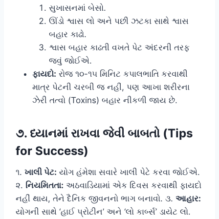
સુખાસનમાં બેસો.
ઊંડો શ્વાસ લો અને પછી ઝટકા સાથે શ્વાસ
બહાર કાઢો.
શ્વાસ બહાર કાઢતી વખતે પેટ અંદરની તરફ
જવું જોઈએ.
ફાયદો:
રોજ ૧૦-૧૫ મિનિટ કપાલભાતિ કરવાથી
માત્ર પેટની ચરબી જ નહીં, પણ આખા શરીરના
ઝેરી તત્વો (Toxins) બહાર નીકળી જાય છે.
૭. ધ્યાનમાં રાખવા જેવી બાબતો (Tips
for Success)
૧.
ખાલી પેટ:
યોગ હંમેશા સવારે ખાલી પેટે કરવા જોઈએ.
૨.
નિયમિતતા:
અઠવાડિયામાં એક દિવસ કરવાથી ફાયદો
નહીં થાય, તેને દૈનિક જીવનનો ભાગ બનાવો. ૩.
આહાર:
યોગની સાથે ‘હાઈ પ્રોટીન’ અને ‘લો કાર્બ્સ’ ડાયેટ લો.