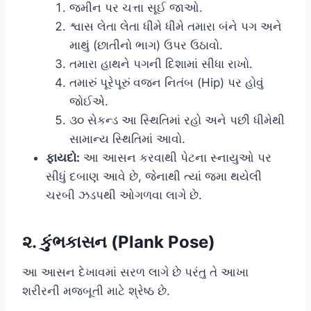
જમીન પર ચત્તા સૂઈ જાઓ.
શ્વાસ લેતા લેતા ધીમે ધીમે તમારા બંને પગ અને
માથું (છાતીનો ભાગ) ઉપર ઉઠાવો.
તમારા હાથને પગની દિશામાં સીધા રાખો.
તમારું પૂરેપૂરું વજન નિતંબ (Hip) પર હોવું
જોઈએ.
૩૦ સેકન્ડ આ સ્થિતિમાં રહો અને પછી ધીમેથી
સામાન્ય સ્થિતિમાં આવો.
ફાયદો:
આ આસન કરવાથી પેટના સ્નાયુઓ પર
સીધું દબાણ આવે છે, જેનાથી ત્યાં જમા થયેલી
ચરબી ઝડપથી ઓગળવા લાગે છે.
૨. કુંભકાસન (Plank Pose)
આ આસન દેખાવમાં સરળ લાગે છે પરંતુ તે આખા
શરીરની મજબૂતી માટે શ્રેષ્ઠ છે.