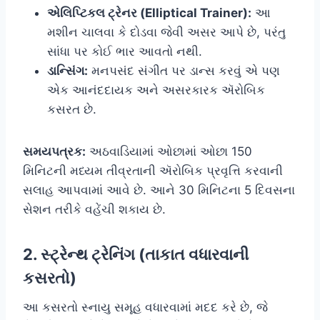
એલિપ્ટિકલ ટ્રેનર (Elliptical Trainer):
આ
મશીન ચાલવા કે દોડવા જેવી અસર આપે છે, પરંતુ
સાંધા પર કોઈ ભાર આવતો નથી.
ડાન્સિંગ:
મનપસંદ સંગીત પર ડાન્સ કરવું એ પણ
એક આનંદદાયક અને અસરકારક ઍરોબિક
કસરત છે.
સમયપત્રક:
અઠવાડિયામાં ઓછામાં ઓછા 150
મિનિટની મધ્યમ તીવ્રતાની ઍરોબિક પ્રવૃત્તિ કરવાની
સલાહ આપવામાં આવે છે. આને 30 મિનિટના 5 દિવસના
સેશન તરીકે વહેંચી શકાય છે.
2. સ્ટ્રેન્થ ટ્રેનિંગ (તાકાત વધારવાની
કસરતો)
આ કસરતો સ્નાયુ સમૂહ વધારવામાં મદદ કરે છે, જે