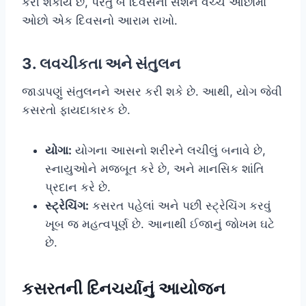
કરી શકાય છે, પરંતુ બે દિવસના સેશન વચ્ચે ઓછામાં
ઓછો એક દિવસનો આરામ રાખો.
3. લવચીકતા અને સંતુલન
જાડાપણું સંતુલનને અસર કરી શકે છે. આથી, યોગ જેવી
કસરતો ફાયદાકારક છે.
યોગા:
યોગના આસનો શરીરને લચીલું બનાવે છે,
સ્નાયુઓને મજબૂત કરે છે, અને માનસિક શાંતિ
પ્રદાન કરે છે.
સ્ટ્રેચિંગ:
કસરત પહેલાં અને પછી સ્ટ્રેચિંગ કરવું
ખૂબ જ મહત્વપૂર્ણ છે. આનાથી ઈજાનું જોખમ ઘટે
છે.
કસરતની દિનચર્યાનું આયોજન