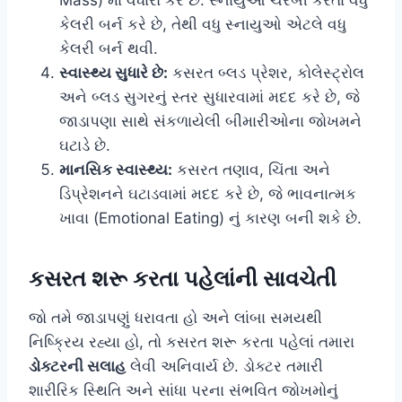
કેલરી બર્ન કરે છે, તેથી વધુ સ્નાયુઓ એટલે વધુ
કેલરી બર્ન થવી.
સ્વાસ્થ્ય સુધારે છે:
કસરત બ્લડ પ્રેશર, કોલેસ્ટ્રોલ
અને બ્લડ સુગરનું સ્તર સુધારવામાં મદદ કરે છે, જે
જાડાપણા સાથે સંકળાયેલી બીમારીઓના જોખમને
ઘટાડે છે.
માનસિક સ્વાસ્થ્ય:
કસરત તણાવ, ચિંતા અને
ડિપ્રેશનને ઘટાડવામાં મદદ કરે છે, જે ભાવનાત્મક
ખાવા (Emotional Eating) નું કારણ બની શકે છે.
કસરત શરૂ કરતા પહેલાંની સાવચેતી
જો તમે જાડાપણું ધરાવતા હો અને લાંબા સમયથી
નિષ્ક્રિય રહ્યા હો, તો કસરત શરૂ કરતા પહેલાં તમારા
ડોક્ટરની સલાહ
લેવી અનિવાર્ય છે. ડોક્ટર તમારી
શારીરિક સ્થિતિ અને સાંધા પરના સંભવિત જોખમોનું