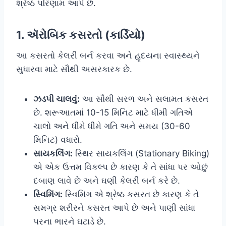
શ્રેષ્ઠ પરિણામ આપે છે.
1. ઍરોબિક કસરતો (કાર્ડિયો)
આ કસરતો કેલરી બર્ન કરવા અને હૃદયના સ્વાસ્થ્યને
સુધારવા માટે સૌથી અસરકારક છે.
ઝડપી ચાલવું:
આ સૌથી સરળ અને સલામત કસરત
છે. શરૂઆતમાં 10-15 મિનિટ માટે ધીમી ગતિએ
ચાલો અને ધીમે ધીમે ગતિ અને સમય (30-60
મિનિટ) વધારો.
સાયકલિંગ:
સ્થિર સાયકલિંગ (Stationary Biking)
એ એક ઉત્તમ વિકલ્પ છે કારણ કે તે સાંધા પર ઓછું
દબાણ લાવે છે અને ઘણી કેલરી બર્ન કરે છે.
સ્વિમિંગ:
સ્વિમિંગ એ શ્રેષ્ઠ કસરત છે કારણ કે તે
સમગ્ર શરીરને કસરત આપે છે અને પાણી સાંધા
પરના ભારને ઘટાડે છે.