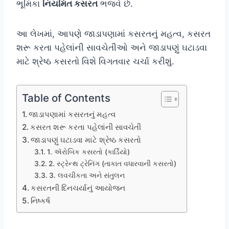
ભૂમિકા
નિયમિત કસરત
ભજવે છે.
આ લેખમાં, આપણે જાડાપણામાં કસરતનું મહત્વ, કસરત
શરૂ કરતા પહેલાંની સાવચેતીઓ અને જાડાપણું ઘટાડવા
માટે શ્રેષ્ઠ કસરતો વિશે વિગતવાર ચર્ચા કરીશું.
Table of Contents
જાડાપણામાં કસરતનું મહત્વ
કસરત શરૂ કરતા પહેલાંની સાવચેતી
જાડાપણું ઘટાડવા માટે શ્રેષ્ઠ કસરતો
1. ઍરોબિક કસરતો (કાર્ડિયો)
2. સ્ટ્રેન્થ ટ્રેનિંગ (તાકાત વધારવાની કસરતો)
3. લવચીકતા અને સંતુલન
કસરતની દિનચર્યાનું આયોજન
નિષ્કર્ષ