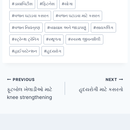
#
ડાયાબિટીસ
#
ફિટનેસ
#
યોગા
#
વજન ઘટાડવા કસરત
#
વજન ઘટાડવા માટે કસરત
#
વજન નિયંત્રણ
#
વ્યાયામ અને જાડાપણું
#
સાયકલિંગ
#
સ્ટ્રેન્થ ટ્રેનિંગ
#
સ્થૂળતા
#
સ્વસ્થ જીવનશૈલી
#
હાઈપરટેન્શન
#
હૃદયરોગ
Post
PREVIOUS
NEXT
ફૂટબોલ ખેલાડીઓ માટે
હૃદયરોગી માટે કસરતો
navigation
knee strengthening