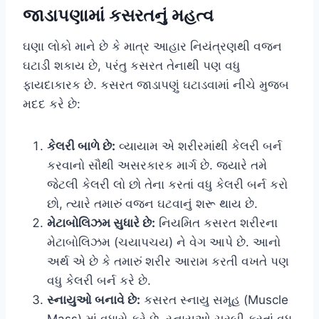
જાડાપણામાં કસરતનું મહત્વ
ઘણા લોકો માને છે કે માત્ર આહાર નિયંત્રણથી વજન
ઘટાડી શકાય છે, પરંતુ કસરત તેનાથી પણ વધુ
ફાયદાકારક છે. કસરત જાડાપણું ઘટાડવામાં નીચે મુજબ
મદદ કરે છે:
કેલરી બાળે છે:
વ્યાયામ એ શરીરમાંથી કેલરી બર્ન
કરવાનો સૌથી અસરકારક માર્ગ છે. જ્યારે તમે
જેટલી કેલરી લો છો તેના કરતાં વધુ કેલરી બર્ન કરો
છો, ત્યારે તમારું વજન ઘટવાનું શરૂ થાય છે.
મેટાબોલિઝમ સુધારે છે:
નિયમિત કસરત શરીરના
મેટાબોલિઝમ (ચયાપચય) ને વેગ આપે છે. આનો
અર્થ એ છે કે તમારું શરીર આરામ કરતી વખતે પણ
વધુ કેલરી બર્ન કરે છે.
સ્નાયુઓ બનાવે છે:
કસરત સ્નાયુ સમૂહ (Muscle
Mass) માં વધારો કરે છે. સ્નાયુઓ ચરબી કરતાં વધુ