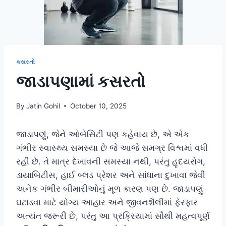
કસરતો
જાડાપણામાં કસરતો
By
Jatin Gohil
October 10, 2025
જાડાપણું, જેને ઓબેસિટી પણ કહેવાય છે, એ એક
ગંભીર સ્વાસ્થ્ય સમસ્યા છે જે આજે સમગ્ર વિશ્વમાં વધી
રહી છે. તે માત્ર દેખાવની સમસ્યા નથી, પરંતુ હૃદયરોગ,
ડાયાબિટીસ, હાઈ બ્લડ પ્રેશર અને સાંધાના દુખાવા જેવી
અનેક ગંભીર બીમારીઓનું મૂળ કારણ પણ છે. જાડાપણું
ઘટાડવા માટે યોગ્ય આહાર અને જીવનશૈલીમાં ફેરફાર
અત્યંત જરૂરી છે, પરંતુ આ પ્રક્રિયામાં સૌથી મહત્વપૂર્ણ