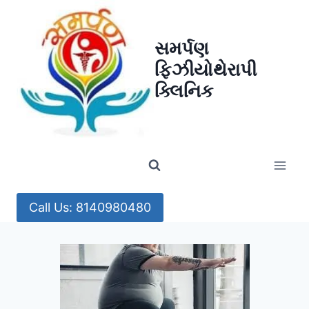
Skip
to
સમર્પણ
content
ફિઝીયોથેરાપી
ક્લિનિક
Call Us: 8140980480