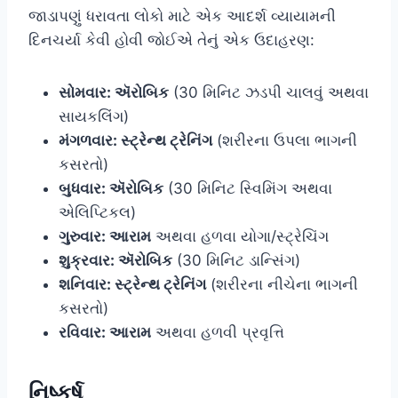
જાડાપણું ધરાવતા લોકો માટે એક આદર્શ વ્યાયામની
દિનચર્યા કેવી હોવી જોઈએ તેનું એક ઉદાહરણ:
સોમવાર: ઍરોબિક
(30 મિનિટ ઝડપી ચાલવું અથવા
સાયકલિંગ)
મંગળવાર: સ્ટ્રેન્થ ટ્રેનિંગ
(શરીરના ઉપલા ભાગની
કસરતો)
બુધવાર: ઍરોબિક
(30 મિનિટ સ્વિમિંગ અથવા
એલિપ્ટિકલ)
ગુરુવાર: આરામ
અથવા હળવા યોગા/સ્ટ્રેચિંગ
શુક્રવાર: ઍરોબિક
(30 મિનિટ ડાન્સિંગ)
શનિવાર: સ્ટ્રેન્થ ટ્રેનિંગ
(શરીરના નીચેના ભાગની
કસરતો)
રવિવાર: આરામ
અથવા હળવી પ્રવૃત્તિ
નિષ્કર્ષ