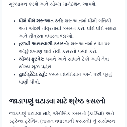
મૂલ્યાંકન કરશે અને યોગ્ય માર્ગદર્શન આપશે.
ધીમે ધીમે શરૂઆત કરો:
શરૂઆતમાં ધીમી ગતિથી
અને ઓછી તીવ્રતાથી કસરત કરો. ધીમે ધીમે સમય
અને તીવ્રતા વધારતા જાઓ.
હળવી અસરવાળી કસરતો:
શરૂઆતમાં સાંધા પર
ઓછું દબાણ લાવે તેવી કસરતો પસંદ કરો.
યોગ્ય ફૂટવેર:
પગને અને સાંધાને ટેકો આપે તેવા
યોગ્ય શૂઝ પહેરો.
હાઈડ્રેટેડ રહો:
કસરત દરમિયાન અને પછી પૂરતું
પાણી પીવો.
જાડાપણું ઘટાડવા માટે શ્રેષ્ઠ કસરતો
જાડાપણું ઘટાડવા માટે, ઍરોબિક કસરતો (કાર્ડિયો) અને
સ્ટ્રેન્થ ટ્રેનિંગ (તાકાત વધારવાની કસરતો) નું સંયોજન