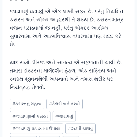
જાડાપણું ઘટાડવું એ એક લાંબી સફર છે, પરંતુ નિયમિત
કસરત અને યોગ્ય આહારથી તે શક્ય છે. કસરત માત્ર
વજન ઘટાડવામાં જ નહીં, પરંતુ એકંદર આરોગ્ય
સુધારવામાં અને આત્મવિશ્વાસ વધારવામાં પણ મદદ કરે
છે.
યાદ રાખો, ધીરજ અને સાતત્ય એ સફળતાની ચાવી છે.
તમારા ડોક્ટરના માર્ગદર્શન હેઠળ, એક સક્રિય અને
સ્વસ્થ જીવનશૈલી અપનાવો અને તમારા શરીર પર
નિયંત્રણ મેળવો.
Post
#
કસરતનું મહત્વ
#
કેલરી બર્ન કરવી
Tags:
#
જાડાપણામાં કસરત
#
જાડાપણું
#
જાડાપણું ઘટાડવાના ઉપાયો
#
ઝડપી ચાલવું