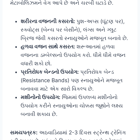
મેટાબોલિઝમને વેગ આપે છે અને ચરબી ઘટાડે છે.
શરીરના વજનની કસરતો:
પુશ-અપ્સ (ઘૂંટણ પર),
સ્ક્વોટ્સ (બેન્ચ પર બેસીને), લંગ્સ અને ગ્લુટ
બ્રિજ જેવી કસરતો સ્નાયુઓને મજબૂત બનાવે છે.
હળવા વજન સાથે કસરત:
શરૂઆતમાં હળવા
વજનના ડમ્બેલ્સનો ઉપયોગ કરો. ધીમે ધીમે વજન
વધારી શકો છો.
પ્રતિરોધક બેન્ડનો ઉપયોગ:
પ્રતિરોધક બેન્ડ
(Resistance Bands) પણ સ્નાયુઓને મજબૂત
બનાવવા માટે એક સારો વિકલ્પ છે.
મશીનોનો ઉપયોગ:
જિમમાં ઉપલબ્ધ મશીનોનો
ઉપયોગ કરીને સ્નાયુઓના ચોક્કસ જૂથોને લક્ષ્ય
બનાવી શકાય છે.
સમયપત્રક:
અઠવાડિયામાં 2-3 દિવસ સ્ટ્રેન્થ ટ્રેનિંગ