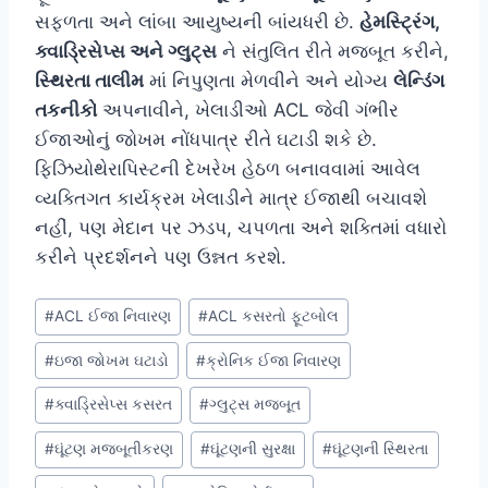
સફળતા અને લાંબા આયુષ્યની બાંયધરી છે.
હેમસ્ટ્રિંગ,
ક્વાડ્રિસેપ્સ અને ગ્લુટ્સ
ને સંતુલિત રીતે મજબૂત કરીને,
સ્થિરતા તાલીમ
માં નિપુણતા મેળવીને અને યોગ્ય
લેન્ડિંગ
તકનીકો
અપનાવીને, ખેલાડીઓ ACL જેવી ગંભીર
ઈજાઓનું જોખમ નોંધપાત્ર રીતે ઘટાડી શકે છે.
ફિઝિયોથેરાપિસ્ટની દેખરેખ હેઠળ બનાવવામાં આવેલ
વ્યક્તિગત કાર્યક્રમ ખેલાડીને માત્ર ઈજાથી બચાવશે
નહીં, પણ મેદાન પર ઝડપ, ચપળતા અને શક્તિમાં વધારો
કરીને પ્રદર્શનને પણ ઉન્નત કરશે.
Post
#
ACL ઈજા નિવારણ
#
ACL કસરતો ફૂટબોલ
Tags:
#
ઇજા જોખમ ઘટાડો
#
ક્રોનિક ઈજા નિવારણ
#
ક્વાડ્રિસેપ્સ કસરત
#
ગ્લુટ્સ મજબૂત
#
ઘૂંટણ મજબૂતીકરણ
#
ઘૂંટણની સુરક્ષા
#
ઘૂંટણની સ્થિરતા