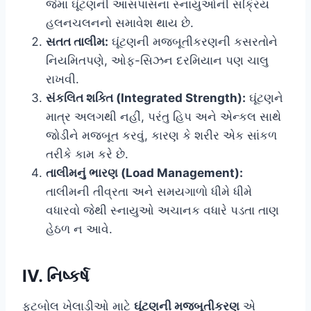
જેમાં ઘૂંટણની આસપાસના સ્નાયુઓની સક્રિય
હલનચલનનો સમાવેશ થાય છે.
સતત તાલીમ:
ઘૂંટણની મજબૂતીકરણની કસરતોને
નિયમિતપણે, ઓફ-સિઝન દરમિયાન પણ ચાલુ
રાખવી.
સંકલિત શક્તિ (Integrated Strength):
ઘૂંટણને
માત્ર અલગથી નહીં, પરંતુ હિપ અને એન્કલ સાથે
જોડીને મજબૂત કરવું, કારણ કે શરીર એક સાંકળ
તરીકે કામ કરે છે.
તાલીમનું ભારણ (Load Management):
તાલીમની તીવ્રતા અને સમયગાળો ધીમે ધીમે
વધારવો જેથી સ્નાયુઓ અચાનક વધારે પડતા તાણ
હેઠળ ન આવે.
IV. નિષ્કર્ષ
ફૂટબોલ ખેલાડીઓ માટે
ઘૂંટણની મજબૂતીકરણ
એ