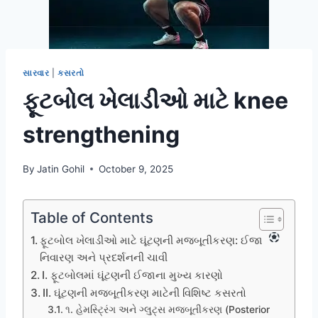
સારવાર
|
કસરતો
ફૂટબોલ ખેલાડીઓ માટે knee
strengthening
By
Jatin Gohil
October 9, 2025
Table of Contents
ફૂટબોલ ખેલાડીઓ માટે ઘૂંટણની મજબૂતીકરણ: ઈજા
નિવારણ અને પ્રદર્શનની ચાવી
I. ફૂટબોલમાં ઘૂંટણની ઈજાના મુખ્ય કારણો
II. ઘૂંટણની મજબૂતીકરણ માટેની વિશિષ્ટ કસરતો
૧. હેમસ્ટ્રિંગ અને ગ્લુટ્સ મજબૂતીકરણ (Posterior