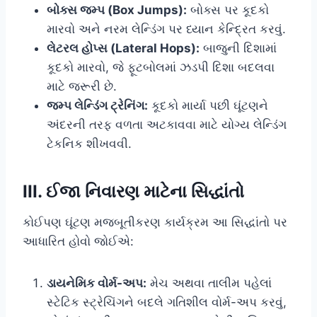
બોક્સ જમ્પ (Box Jumps):
બોક્સ પર કૂદકો
મારવો અને નરમ લેન્ડિંગ પર ધ્યાન કેન્દ્રિત કરવું.
લેટરલ હોપ્સ (Lateral Hops):
બાજુની દિશામાં
કૂદકો મારવો, જે ફૂટબોલમાં ઝડપી દિશા બદલવા
માટે જરૂરી છે.
જમ્પ લેન્ડિંગ ટ્રેનિંગ:
કૂદકો માર્યા પછી ઘૂંટણને
અંદરની તરફ વળતા અટકાવવા માટે યોગ્ય લેન્ડિંગ
ટેકનિક શીખવવી.
III. ઈજા નિવારણ માટેના સિદ્ધાંતો
કોઈપણ ઘૂંટણ મજબૂતીકરણ કાર્યક્રમ આ સિદ્ધાંતો પર
આધારિત હોવો જોઈએ:
ડાયનેમિક વોર્મ-અપ:
મેચ અથવા તાલીમ પહેલાં
સ્ટેટિક સ્ટ્રેચિંગને બદલે ગતિશીલ વોર્મ-અપ કરવું,