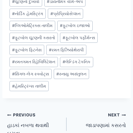
#
ઘૂંટણનો દુખાવો
#
ડાયનેમિક વોર્મ-અપ
#
નોર્ડિક હેમસ્ટ્રિંગ
#
પ્રોપ્રિયોસેપ્શન
#
પ્લિઓમેટ્રિક્સ તાલીમ
#
ફૂટબોલ ઇજાઓ
#
ફૂટબોલ ઘૂંટણની કસરતો
#
ફૂટબોલ પર્ફોર્મન્સ
#
ફૂટબોલ ફિટનેસ
#
રમત ફિઝિયોથેરાપી
#
રમતગમત રિહેબિલિટેશન
#
લેન્ડિંગ ટેકનિક
#
સિંગલ-લેગ સ્ક્વોટ્સ
#
સ્નાયુ અસંતુલન
#
હેમસ્ટ્રિંગ્સ તાલીમ
Post
PREVIOUS
NEXT
હાડકાં નબળા થવાથી
જાડાપણામાં કસરતો
navigation