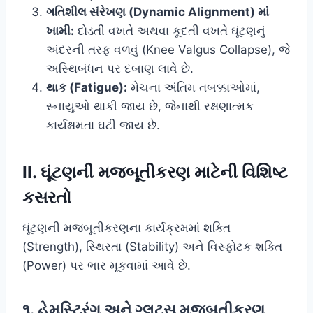
ગતિશીલ સંરેખણ (Dynamic Alignment) માં
ખામી:
દોડતી વખતે અથવા કૂદતી વખતે ઘૂંટણનું
અંદરની તરફ વળવું (Knee Valgus Collapse), જે
અસ્થિબંધન પર દબાણ લાવે છે.
થાક (Fatigue):
મેચના અંતિમ તબક્કાઓમાં,
સ્નાયુઓ થાકી જાય છે, જેનાથી રક્ષણાત્મક
કાર્યક્ષમતા ઘટી જાય છે.
II. ઘૂંટણની મજબૂતીકરણ માટેની વિશિષ્ટ
કસરતો
ઘૂંટણની મજબૂતીકરણના કાર્યક્રમમાં શક્તિ
(Strength), સ્થિરતા (Stability) અને વિસ્ફોટક શક્તિ
(Power) પર ભાર મૂકવામાં આવે છે.
૧. હેમસ્ટ્રિંગ અને ગ્લુટ્સ મજબૂતીકરણ