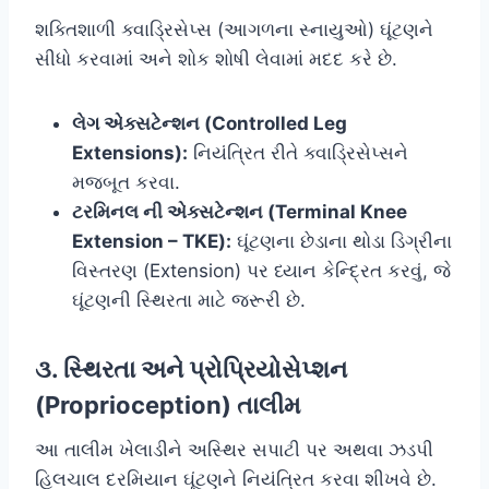
શક્તિશાળી ક્વાડ્રિસેપ્સ (આગળના સ્નાયુઓ) ઘૂંટણને
સીધો કરવામાં અને શોક શોષી લેવામાં મદદ કરે છે.
લેગ એક્સટેન્શન (Controlled Leg
Extensions):
નિયંત્રિત રીતે ક્વાડ્રિસેપ્સને
મજબૂત કરવા.
ટરમિનલ ની એક્સટેન્શન (Terminal Knee
Extension – TKE):
ઘૂંટણના છેડાના થોડા ડિગ્રીના
વિસ્તરણ (Extension) પર ધ્યાન કેન્દ્રિત કરવું, જે
ઘૂંટણની સ્થિરતા માટે જરૂરી છે.
૩. સ્થિરતા અને પ્રોપ્રિયોસેપ્શન
(Proprioception) તાલીમ
આ તાલીમ ખેલાડીને અસ્થિર સપાટી પર અથવા ઝડપી
હિલચાલ દરમિયાન ઘૂંટણને નિયંત્રિત કરવા શીખવે છે.