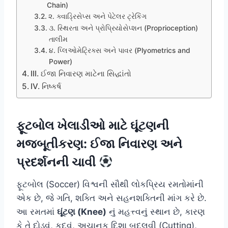
Chain)
૨. ક્વાડ્રિસેપ્સ અને પેટેલર ટ્રેકિંગ
૩. સ્થિરતા અને પ્રોપ્રિયોસેપ્શન (Proprioception)
તાલીમ
૪. પ્લિઓમેટ્રિક્સ અને પાવર (Plyometrics and
Power)
III. ઈજા નિવારણ માટેના સિદ્ધાંતો
IV. નિષ્કર્ષ
ફૂટબોલ ખેલાડીઓ માટે ઘૂંટણની
મજબૂતીકરણ: ઈજા નિવારણ અને
પ્રદર્શનની ચાવી
ફૂટબોલ (Soccer) વિશ્વની સૌથી લોકપ્રિય રમતોમાંની
એક છે, જે ગતિ, શક્તિ અને સહનશક્તિની માંગ કરે છે.
આ રમતમાં
ઘૂંટણ (Knee)
નું મહત્ત્વનું સ્થાન છે, કારણ
કે તે દોડવું, કૂદવું, અચાનક દિશા બદલવી (Cutting),