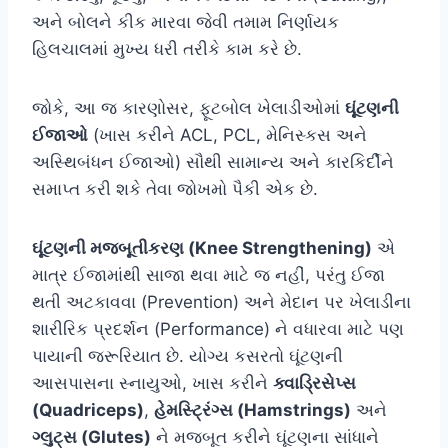
અને બોલને કીક મારવા જેવી તમામ નિર્ણાયક
હિલચાલમાં મુખ્ય ધરી તરીકે કામ કરે છે.
જોકે, આ જ કારણોસર, ફૂટબોલ ખેલાડીઓમાં
ઘૂંટણની
ઈજાઓ
(ખાસ કરીને ACL, PCL, મેનિસ્કસ અને
અસ્થિબંધન ઈજાઓ) સૌથી સામાન્ય અને કારકિર્દીને
સમાપ્ત કરી શકે તેવા જોખમો પૈકી એક છે.
ઘૂંટણની મજબૂતીકરણ (Knee Strengthening)
એ
માત્ર ઈજામાંથી સાજા થવા માટે જ નહીં, પરંતુ ઈજા
થતી અટકાવવા (Prevention) અને મેદાન પર ખેલાડીના
શારીરિક પ્રદર્શન (Performance) ને વધારવા માટે પણ
પાયાની જરૂરિયાત છે. યોગ્ય કસરતો ઘૂંટણની
આસપાસના સ્નાયુઓ, ખાસ કરીને
ક્વાડ્રિસેપ્સ
(Quadriceps)
,
હેમસ્ટ્રિંગ્સ (Hamstrings)
અને
ગ્લુટ્સ (Glutes)
ને મજબૂત કરીને ઘૂંટણના સાંધાને