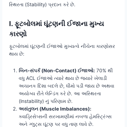
સ્થિરતા (Stability) પ્રદાન કરે છે.
I. ફૂટબોલમાં ઘૂંટણની ઈજાના મુખ્ય
કારણો
ફૂટબોલમાં ઘૂંટણની ઈજાઓ મુખ્યત્વે નીચેના કારણોસર
થાય છે:
બિન-સંપર્ક (Non-Contact) ઈજાઓ:
70% થી
વધુ ACL ઈજાઓ ત્યારે થાય છે જ્યારે ખેલાડી
અચાનક દિશા બદલે છે, ધીમો પડી જાય છે અથવા
અયોગ્ય રીતે લેન્ડિંગ કરે છે. આ અસ્થિરતા
(Instability) નું પરિણામ છે.
અસંતુલન (Muscle Imbalances):
ક્વાડ્રિસેપ્સની સરખામણીમાં નબળા હેમસ્ટ્રિંગ્સ
અને ગ્લુટ્સ ઘૂંટણ પર વધુ તાણ લાવે છે.