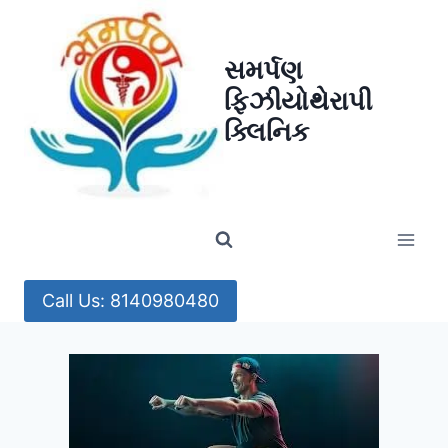
Skip
to
સમર્પણ
content
ફિઝીયોથેરાપી
ક્લિનિક
Call Us: 8140980480