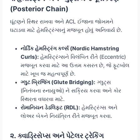
(Posterior Chain)
ઘૂંટણને સ્થિર રાખવા અને ACL ઈજાના જોખમને
ઘટાડવા માટે હેમસ્ટ્રિંગ્સનું મજબૂત હોવું અનિવાર્ય છે.
નોર્ડિક હેમસ્ટ્રિંગ કર્લ્સ (Nordic Hamstring
Curls):
હેમસ્ટ્રિંગ્સને વિલંબિત રીતે (Eccentric)
મજબૂત કરવા માટે આ ઉત્તમ કસરત છે, જે ફૂટબોલ
માટે ખૂબ જ મહત્વપૂર્ણ છે.
ગ્લુટ બ્રિજિંગ (Glute Bridging):
ગ્લુટ્સ
(નિતંબના સ્નાયુઓ) ને સક્રિય કરવા અને કોર
સ્થિરતા વધારવા માટે.
રોમાનિયન ડેડલિફ્ટ (RDL):
હેમસ્ટ્રિંગ્સ અને
લોઅર બેકને નિયંત્રિત રીતે મજબૂત કરવા.
૨. ક્વાડ્રિસેપ્સ અને પેટેલર ટ્રેકિંગ