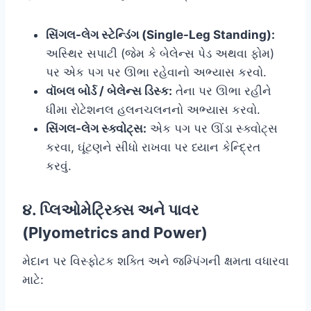
સિંગલ-લેગ સ્ટેન્ડિંગ (Single-Leg Standing):
અસ્થિર સપાટી (જેમ કે બેલેન્સ પેડ અથવા ફોમ)
પર એક પગ પર ઊભા રહેવાનો અભ્યાસ કરવો.
વૉબલ બોર્ડ / બેલેન્સ ડિસ્ક:
તેના પર ઊભા રહીને
ધીમા રોટેશનલ હલનચલનનો અભ્યાસ કરવો.
સિંગલ-લેગ સ્ક્વોટ્સ:
એક પગ પર ઊંડા સ્ક્વોટ્સ
કરવા, ઘૂંટણને સીધો રાખવા પર ધ્યાન કેન્દ્રિત
કરવું.
૪. પ્લિઓમેટ્રિક્સ અને પાવર
(Plyometrics and Power)
મેદાન પર વિસ્ફોટક શક્તિ અને જમ્પિંગની ક્ષમતા વધારવા
માટે: