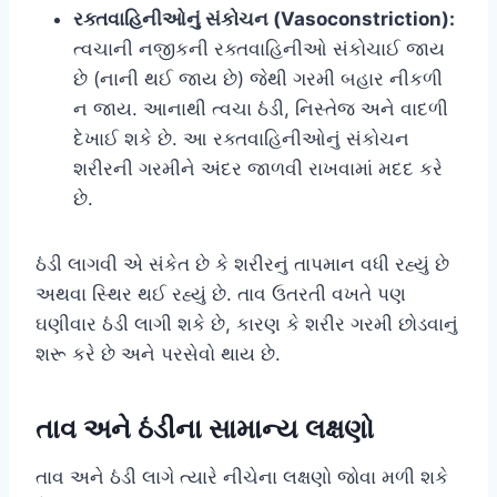
રક્તવાહિનીઓનું સંકોચન (Vasoconstriction):
ત્વચાની નજીકની રક્તવાહિનીઓ સંકોચાઈ જાય
છે (નાની થઈ જાય છે) જેથી ગરમી બહાર નીકળી
ન જાય. આનાથી ત્વચા ઠંડી, નિસ્તેજ અને વાદળી
દેખાઈ શકે છે. આ રક્તવાહિનીઓનું સંકોચન
શરીરની ગરમીને અંદર જાળવી રાખવામાં મદદ કરે
છે.
ઠંડી લાગવી એ સંકેત છે કે શરીરનું તાપમાન વધી રહ્યું છે
અથવા સ્થિર થઈ રહ્યું છે. તાવ ઉતરતી વખતે પણ
ઘણીવાર ઠંડી લાગી શકે છે, કારણ કે શરીર ગરમી છોડવાનું
શરૂ કરે છે અને પરસેવો થાય છે.
તાવ અને ઠંડીના સામાન્ય લક્ષણો
તાવ અને ઠંડી લાગે ત્યારે નીચેના લક્ષણો જોવા મળી શકે