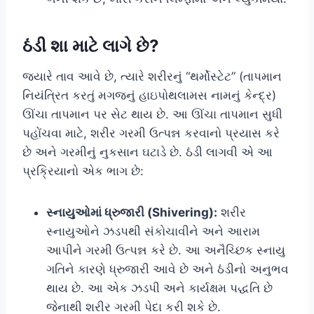
ઠંડી શા માટે લાગે છે?
જ્યારે તાવ આવે છે, ત્યારે શરીરનું “થર્મોસ્ટેટ” (તાપમાન
નિયંત્રિત કરતું મગજનું હાઇપોથલામસ નામનું કેન્દ્ર)
ઊંચા તાપમાન પર સેટ થાય છે. આ ઊંચા તાપમાન સુધી
પહોંચવા માટે, શરીર ગરમી ઉત્પન્ન કરવાનો પ્રયાસ કરે
છે અને ગરમીનું નુકસાન ઘટાડે છે. ઠંડી લાગવી એ આ
પ્રક્રિયાનો એક ભાગ છે:
સ્નાયુઓમાં ધ્રુજારી (Shivering):
શરીર
સ્નાયુઓને ઝડપથી સંકોચાવીને અને આરામ
આપીને ગરમી ઉત્પન્ન કરે છે. આ અનૈચ્છિક સ્નાયુ
ગતિને કારણે ધ્રુજારી આવે છે અને ઠંડીનો અનુભવ
થાય છે. આ એક ઝડપી અને કાર્યક્ષમ પદ્ધતિ છે
જેનાથી શરીર ગરમી પેદા કરી શકે છે.