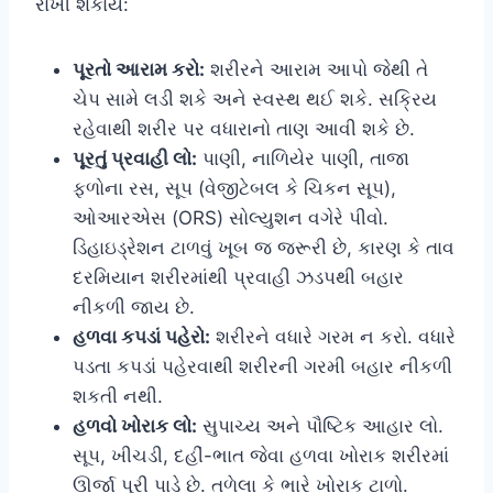
રાખી શકાય:
પૂરતો આરામ કરો:
શરીરને આરામ આપો જેથી તે
ચેપ સામે લડી શકે અને સ્વસ્થ થઈ શકે. સક્રિય
રહેવાથી શરીર પર વધારાનો તાણ આવી શકે છે.
પૂરતું પ્રવાહી લો:
પાણી, નાળિયેર પાણી, તાજા
ફળોના રસ, સૂપ (વેજીટેબલ કે ચિકન સૂપ),
ઓઆરએસ (ORS) સોલ્યુશન વગેરે પીવો.
ડિહાઇડ્રેશન ટાળવું ખૂબ જ જરૂરી છે, કારણ કે તાવ
દરમિયાન શરીરમાંથી પ્રવાહી ઝડપથી બહાર
નીકળી જાય છે.
હળવા કપડાં પહેરો:
શરીરને વધારે ગરમ ન કરો. વધારે
પડતા કપડાં પહેરવાથી શરીરની ગરમી બહાર નીકળી
શકતી નથી.
હળવો ખોરાક લો:
સુપાચ્ય અને પૌષ્ટિક આહાર લો.
સૂપ, ખીચડી, દહીં-ભાત જેવા હળવા ખોરાક શરીરમાં
ઊર્જા પૂરી પાડે છે. તળેલા કે ભારે ખોરાક ટાળો.