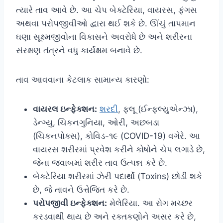
ત્યારે તાવ આવે છે. આ ચેપ બેક્ટેરિયા, વાયરસ, ફંગસ
અથવા પરોપજીવીઓ દ્વારા થઈ શકે છે. ઊંચું તાપમાન
ઘણા સૂક્ષ્મજીવોના વિકાસને અવરોધે છે અને શરીરના
સંરક્ષણ તંત્રને વધુ કાર્યક્ષમ બનાવે છે.
તાવ આવવાના કેટલાક સામાન્ય કારણો:
વાયરલ ઇન્ફેક્શન:
શરદી
, ફ્લૂ (ઈન્ફલ્યુએન્ઝા),
ડેન્ગ્યુ, ચિકનગુનિયા, ઓરી, અછબડા
(ચિકનપોક્સ), કોવિડ-૧૯ (COVID-19) વગેરે. આ
વાયરસ શરીરમાં પ્રવેશ કરીને કોષોને ચેપ લગાડે છે,
જેના જવાબમાં શરીર તાવ ઉત્પન્ન કરે છે.
બેક્ટેરિયા શરીરમાં ઝેરી પદાર્થો (Toxins) છોડી શકે
છે, જે તાવને ઉત્તેજિત કરે છે.
પરોપજીવી ઇન્ફેક્શન:
મેલેરિયા. આ રોગ મચ્છર
કરડવાથી થાય છે અને રક્તકણોને અસર કરે છે,