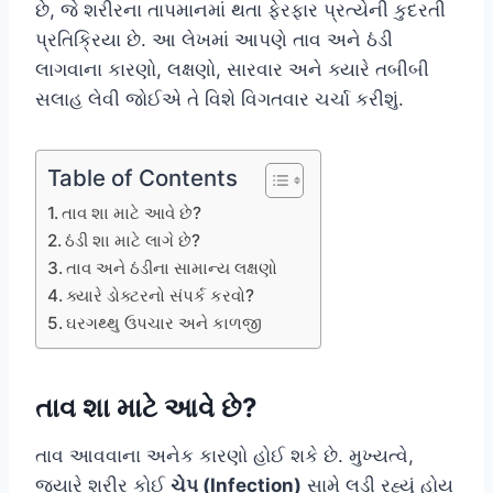
છે, જે શરીરના તાપમાનમાં થતા ફેરફાર પ્રત્યેની કુદરતી
પ્રતિક્રિયા છે. આ લેખમાં આપણે તાવ અને ઠંડી
લાગવાના કારણો, લક્ષણો, સારવાર અને ક્યારે તબીબી
સલાહ લેવી જોઈએ તે વિશે વિગતવાર ચર્ચા કરીશું.
Table of Contents
તાવ શા માટે આવે છે?
ઠંડી શા માટે લાગે છે?
તાવ અને ઠંડીના સામાન્ય લક્ષણો
ક્યારે ડોક્ટરનો સંપર્ક કરવો?
ઘરગથ્થુ ઉપચાર અને કાળજી
તાવ શા માટે આવે છે?
તાવ આવવાના અનેક કારણો હોઈ શકે છે. મુખ્યત્વે,
જ્યારે શરીર કોઈ
ચેપ (Infection)
સામે લડી રહ્યું હોય