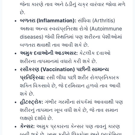
જેના કારણે તાવ અને ઠંડીનું ચક્ર વારંવાર જોવા મળે
છે.
બળતરા (Inflammation):
સંધિવા (Arthritis)
અથવા અન્ય સ્વયંપ્રતિરક્ષા રોગો (Autoimmune
diseases) જેવી સ્થિતિમાં પણ શરીરના પેશીઓમાં
બળતરા થવાથી તાવ આવી શકે છે.
અમુક દવાઓની આડઅસર:
કેટલીક દવાઓ
શરીરના તાપમાનમાં વધારો કરી શકે છે.
રસીકરણ (Vaccination) પછીની સામાન્ય
પ્રતિક્રિયા:
રસી લીધા પછી શરીર રોગપ્રતિકારક
શક્તિ વિકસાવે છે, જે દરમિયાન હળવો તાવ આવી
શકે છે.
હીટસ્ટ્રોક:
ગંભીર ગરમીના સંપર્કમાં આવવાથી પણ
શરીરનું તાપમાન ખૂબ વધી શકે છે, જે તાવ સમાન
લક્ષણો દર્શાવે છે.
કેન્સર:
અમુક પ્રકારના કેન્સર પણ તાવનું કારણ
બની શકે છે, ખાસ કરીને લિમ્ફોમા અને લ્યુકેમિયા.