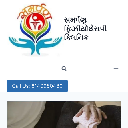
Skip
to
સમર્પણ
content
ફિઝીયોથેરાપી
ક્લિનિક
Call Us: 8140980480