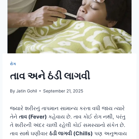
રોગ
તાવ અને ઠંડી લાગવી
By
Jatin Gohil
September 21, 2025
જ્યારે શરીરનું તાપમાન સામાન્ય કરતા વધી જાય ત્યારે
તેને
તાવ (Fever)
કહેવાય છે. તાવ કોઈ રોગ નથી, પરંતુ
તે શરીરની અંદર ચાલી રહેલી કોઈ સમસ્યાનો સંકેત છે.
તાવ સાથે ઘણીવાર
ઠંડી લાગવી (Chills)
પણ અનુભવાય