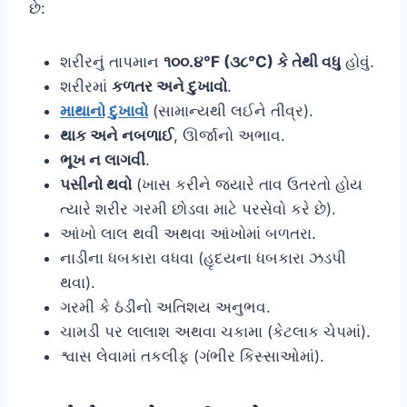
છે:
શરીરનું તાપમાન
૧૦૦.૪°F (૩૮°C) કે તેથી વધુ
હોવું.
શરીરમાં
કળતર અને દુખાવો
.
માથાનો દુખાવો
(સામાન્યથી લઈને તીવ્ર).
થાક અને નબળાઈ
, ઊર્જાનો અભાવ.
ભૂખ ન લાગવી
.
પસીનો થવો
(ખાસ કરીને જ્યારે તાવ ઉતરતો હોય
ત્યારે શરીર ગરમી છોડવા માટે પરસેવો કરે છે).
આંખો લાલ થવી અથવા આંખોમાં બળતરા.
નાડીના ધબકારા વધવા (હૃદયના ધબકારા ઝડપી
થવા).
ગરમી કે ઠંડીનો અતિશય અનુભવ.
ચામડી પર લાલાશ અથવા ચકામા (કેટલાક ચેપમાં).
શ્વાસ લેવામાં તકલીફ (ગંભીર કિસ્સાઓમાં).