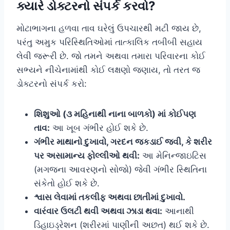
ક્યારે ડોક્ટરનો સંપર્ક કરવો?
મોટાભાગના હળવા તાવ ઘરેલું ઉપચારથી મટી જાય છે,
પરંતુ અમુક પરિસ્થિતિઓમાં તાત્કાલિક તબીબી સહાય
લેવી જરૂરી છે. જો તમને અથવા તમારા પરિવારના કોઈ
સભ્યને નીચેનામાંથી કોઈ લક્ષણો જણાય, તો તરત જ
ડોક્ટરનો સંપર્ક કરો:
શિશુઓ (૩ મહિનાથી નાના બાળકો) માં કોઈપણ
તાવ:
આ ખૂબ ગંભીર હોઈ શકે છે.
ગંભીર માથાનો દુખાવો, ગરદન જકડાઈ જવી, કે શરીર
પર અસામાન્ય ફોલ્લીઓ થવી:
આ મેનિન્જાઇટિસ
(મગજના આવરણનો સોજો) જેવી ગંભીર સ્થિતિના
સંકેતો હોઈ શકે છે.
શ્વાસ લેવામાં તકલીફ અથવા છાતીમાં દુખાવો.
વારંવાર ઉલટી થવી અથવા ઝાડા થવા:
આનાથી
ડિહાઇડ્રેશન (શરીરમાં પાણીની અછત) થઈ શકે છે.