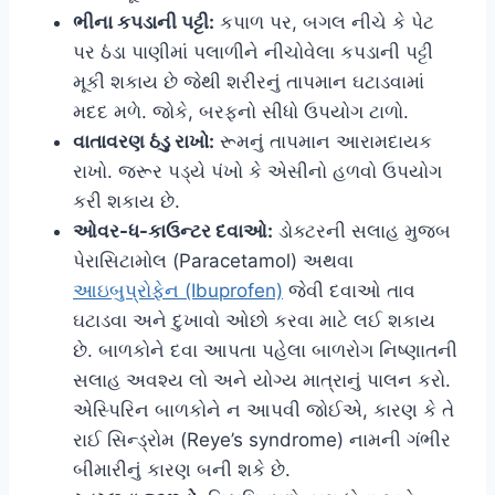
ભીના કપડાની પટ્ટી:
કપાળ પર, બગલ નીચે કે પેટ
પર ઠંડા પાણીમાં પલાળીને નીચોવેલા કપડાની પટ્ટી
મૂકી શકાય છે જેથી શરીરનું તાપમાન ઘટાડવામાં
મદદ મળે. જોકે, બરફનો સીધો ઉપયોગ ટાળો.
વાતાવરણ ઠંડુ રાખો:
રૂમનું તાપમાન આરામદાયક
રાખો. જરૂર પડ્યે પંખો કે એસીનો હળવો ઉપયોગ
કરી શકાય છે.
ઓવર-ધ-કાઉન્ટર દવાઓ:
ડોક્ટરની સલાહ મુજબ
પેરાસિટામોલ (Paracetamol) અથવા
આઇબુપ્રોફેન (Ibuprofen)
જેવી દવાઓ તાવ
ઘટાડવા અને દુખાવો ઓછો કરવા માટે લઈ શકાય
છે. બાળકોને દવા આપતા પહેલા બાળરોગ નિષ્ણાતની
સલાહ અવશ્ય લો અને યોગ્ય માત્રાનું પાલન કરો.
એસ્પિરિન બાળકોને ન આપવી જોઈએ, કારણ કે તે
રાઈ સિન્ડ્રોમ (Reye’s syndrome) નામની ગંભીર
બીમારીનું કારણ બની શકે છે.