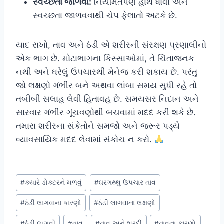
સ્વચ્છતા જાળવો:
નિયમિતપણે હાથ ધોવા અને
સ્વચ્છતા જાળવવાથી ચેપ ફેલાતો અટકે છે.
યાદ રાખો, તાવ અને ઠંડી એ શરીરની સંરક્ષણ પ્રણાલીનો
એક ભાગ છે. મોટાભાગના કિસ્સાઓમાં, તે ચિંતાજનક
નથી અને ઘરેલું ઉપચારથી મેનેજ કરી શકાય છે. પરંતુ
જો લક્ષણો ગંભીર બને અથવા લાંબા સમય સુધી રહે તો
તબીબી સલાહ લેવી હિતાવહ છે. સમયસર નિદાન અને
સારવાર ગંભીર ગૂંચવણોથી બચવામાં મદદ કરી શકે છે.
તમારા શરીરના સંકેતોને સમજો અને જરૂર પડ્યે
વ્યાવસાયિક મદદ લેવામાં સંકોચ ન કરો.
Post
#
ક્યારે ડોક્ટરને મળવું
#
ઘરગથ્થુ ઉપચાર તાવ
Tags:
#
ઠંડી લાગવાના કારણો
#
ઠંડી લાગવાના લક્ષણો
#
ઠંડી લાગવી
#
તાવ
#
તાવ અને શરદી
#
તાવના કારણો