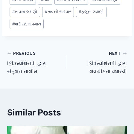
#
તાવના લક્ષણો
#
તાવની સારવાર
#
ફ્લૂના લક્ષણો
#
શરીરનું તાપમાન
Post
PREVIOUS
NEXT
ફિઝિયોથેરાપી દ્વારા
ફિઝિયોથેરાપી દ્વારા
navigation
સંતુલન તાલીમ
લવચીકતા વધારવી
Similar Posts