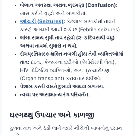
બેભાન અવસ્થા અથવા ભ્રમણા (Confusion):
ખાસ કરીને વૃદ્ધો અને બાળકોમાં.
આંચકી (Seizures)
:
કેટલાક બાળકોમાં તાવને
કારણે આંચકી આવી શકે છે (Febrile seizures).
લાંબા સમય સુધી તાવ રહેવો (૨-૩ દિવસથી વધુ)
અથવા તાવમાં સુધારો ન થવો.
રોગપ્રતિકારક શક્તિ નબળી હોય તેવી વ્યક્તિઓમાં
તાવ:
દા.ત., કેન્સરના દર્દીઓ (કેમોથેરાપી લેતા),
HIV પોઝિટિવ વ્યક્તિઓ, અંગ પ્રત્યારોપણ
(Organ transplant) કરાવનાર દર્દીઓ.
પેશાબ કરતી વખતે દુખાવો અથવા બળતરા.
ત્વચા પર અસામાન્ય રંગ પરિવર્તન.
ઘરગથ્થુ ઉપચાર અને કાળજી
હળવા તાવ અને ઠંડી લાગે ત્યારે નીચેની બાબતોનું ધ્યાન