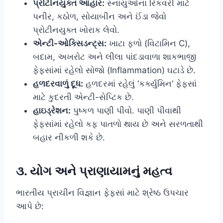
પ્રોટીનયુક્ત આહાર:
સ્નાયુઓના રિકવરી માટે
પનીર, કઠોળ, સોયાબીન અને ઈંડા જેવો
પ્રોટીનયુક્ત ખોરાક લેવો.
એન્ટી-ઓક્સિડન્ટ્સ:
ખાટા ફળો (વિટામિન C),
બદામ, અખરોટ અને લીલા પાંદડાવાળા શાકભાજી
ફેફસાંમાં રહેલો સોજો (Inflammation) ઘટાડે છે.
હળદરવાળું દૂધ:
હળદરમાં રહેલું ‘કર્ક્યુમિન’ ફેફસાં
માટે કુદરતી એન્ટી-સેપ્ટિક છે.
હાઇડ્રેશન:
પુષ્કળ પાણી પીવો. પાણી પીવાથી
ફેફસાંમાં રહેલો કફ પાતળો થાય છે અને સરળતાથી
બહાર નીકળી શકે છે.
૩. યોગ અને પ્રાણાયામનું મહત્વ
ભારતીય પ્રાચીન વિજ્ઞાન ફેફસાં માટે શ્રેષ્ઠ ઉપચાર
આપે છે: