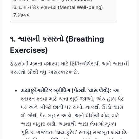
૬. માનસિક સ્વાસ્થ્ય (Mental Well-being)
નિષ્કર્ષ
૧. શ્વાસની કસરતો (Breathing
Exercises)
ફેફસાંની ક્ષમતા વધારવા માટે ફિઝિયોથેરાપી અને શ્વાસની
કસરતો સૌથી વધુ અસરકારક છે.
ડાયાફ્રેગમેટિક બ્રીધિંગ (પેટથી શ્વાસ લેવો):
આ
કસરત કરવા માટે ચત્તા સૂઈ જાઓ, એક હાથ પેટ
પર અને બીજો છાતી પર રાખો. નાકથી ઊંડો શ્વાસ
લો જેથી પેટ બહાર આવે, અને ધીમેથી મોઢા વાટે
શ્વાસ બહાર કાઢો. આનાથી શ્વાસ લેવામાં મુખ્ય
ભૂમિકા ભજવતા ‘ડાયાફ્રેમ’ સ્નાયુ મજબૂત થાય છે.