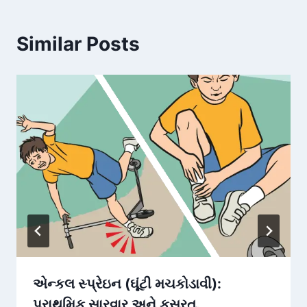
Similar Posts
એન્કલ સ્પ્રેઇન (ઘૂંટી મચકોડાવી):
પ્રાથમિક સારવાર અને કસરત.