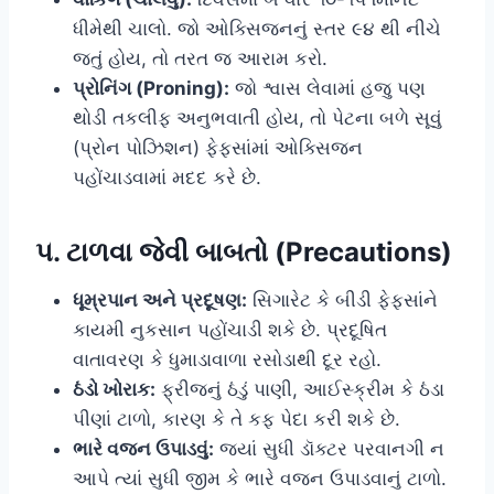
ધીમેથી ચાલો. જો ઓક્સિજનનું સ્તર ૯૪ થી નીચે
જતું હોય, તો તરત જ આરામ કરો.
પ્રોનિંગ (Proning):
જો શ્વાસ લેવામાં હજુ પણ
થોડી તકલીફ અનુભવાતી હોય, તો પેટના બળે સૂવું
(પ્રોન પોઝિશન) ફેફસાંમાં ઓક્સિજન
પહોંચાડવામાં મદદ કરે છે.
૫. ટાળવા જેવી બાબતો (Precautions)
ધૂમ્રપાન અને પ્રદૂષણ:
સિગારેટ કે બીડી ફેફસાંને
કાયમી નુકસાન પહોંચાડી શકે છે. પ્રદૂષિત
વાતાવરણ કે ધુમાડાવાળા રસોડાથી દૂર રહો.
ઠંડો ખોરાક:
ફ્રીજનું ઠંડું પાણી, આઈસ્ક્રીમ કે ઠંડા
પીણાં ટાળો, કારણ કે તે કફ પેદા કરી શકે છે.
ભારે વજન ઉપાડવું:
જ્યાં સુધી ડૉક્ટર પરવાનગી ન
આપે ત્યાં સુધી જીમ કે ભારે વજન ઉપાડવાનું ટાળો.