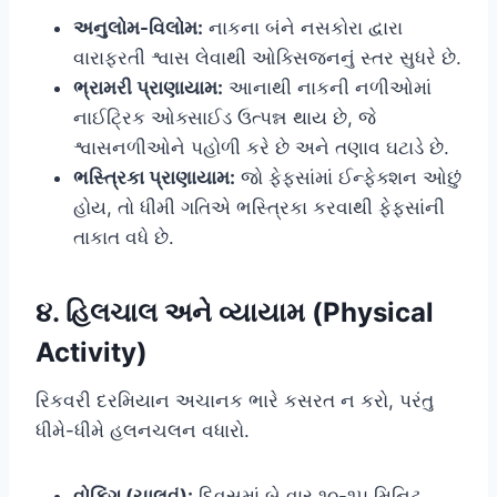
અનુલોમ-વિલોમ:
નાકના બંને નસકોરા દ્વારા
વારાફરતી શ્વાસ લેવાથી ઓક્સિજનનું સ્તર સુધરે છે.
ભ્રામરી પ્રાણાયામ:
આનાથી નાકની નળીઓમાં
નાઈટ્રિક ઓક્સાઈડ ઉત્પન્ન થાય છે, જે
શ્વાસનળીઓને પહોળી કરે છે અને તણાવ ઘટાડે છે.
ભસ્ત્રિકા પ્રાણાયામ:
જો ફેફસાંમાં ઈન્ફેક્શન ઓછું
હોય, તો ધીમી ગતિએ ભસ્ત્રિકા કરવાથી ફેફસાંની
તાકાત વધે છે.
૪. હિલચાલ અને વ્યાયામ (Physical
Activity)
રિકવરી દરમિયાન અચાનક ભારે કસરત ન કરો, પરંતુ
ધીમે-ધીમે હલનચલન વધારો.
વોકિંગ (ચાલવું):
દિવસમાં બે વાર ૧૦-૧૫ મિનિટ