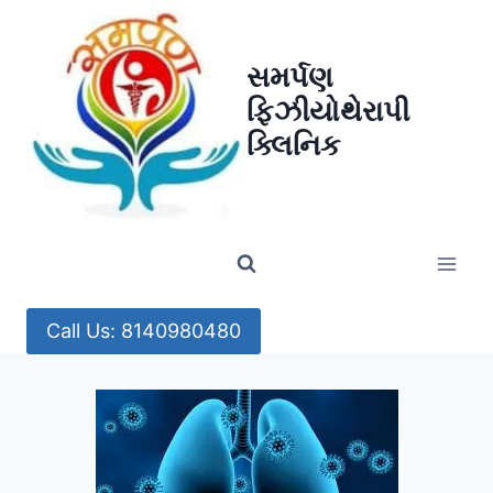
Skip
to
સમર્પણ
content
ફિઝીયોથેરાપી
ક્લિનિક
Call Us: 8140980480