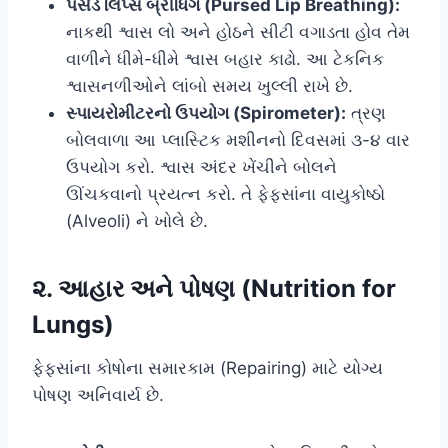
પર્સડ લિપ્સ બ્રીધિંગ (Pursed Lip Breathing):
નાકથી શ્વાસ લો અને હોઠને સીટી વગાડતા હોવ તેમ
વાળીને ધીમે-ધીમે શ્વાસ બહાર કાઢો. આ ટેકનિક
શ્વાસનળીઓને લાંબો સમય ખુલ્લી રાખે છે.
સ્પાયરોમીટરનો ઉપયોગ (Spirometer):
ત્રણ
બોલવાળા આ પ્લાસ્ટિક મશીનનો દિવસમાં ૩-૪ વાર
ઉપયોગ કરો. શ્વાસ અંદર ખેંચીને બોલને
ઊંચકવાનો પ્રયત્ન કરો. તે ફેફસાંના વાયુકોષ્ઠો
(Alveoli) ને ખોલે છે.
૨. આહાર અને પોષણ (Nutrition for
Lungs)
ફેફસાંના કોષોના સમારકામ (Repairing) માટે યોગ્ય
પોષણ અનિવાર્ય છે.