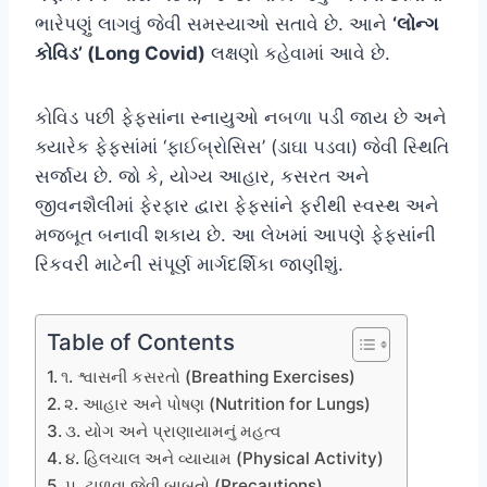
ભારેપણું લાગવું જેવી સમસ્યાઓ સતાવે છે. આને
‘લોન્ગ
કોવિડ’ (Long Covid)
લક્ષણો કહેવામાં આવે છે.
કોવિડ પછી ફેફસાંના સ્નાયુઓ નબળા પડી જાય છે અને
ક્યારેક ફેફસાંમાં ‘ફાઈબ્રોસિસ’ (ડાઘા પડવા) જેવી સ્થિતિ
સર્જાય છે. જો કે, યોગ્ય આહાર, કસરત અને
જીવનશૈલીમાં ફેરફાર દ્વારા ફેફસાંને ફરીથી સ્વસ્થ અને
મજબૂત બનાવી શકાય છે. આ લેખમાં આપણે ફેફસાંની
રિકવરી માટેની સંપૂર્ણ માર્ગદર્શિકા જાણીશું.
Table of Contents
૧. શ્વાસની કસરતો (Breathing Exercises)
૨. આહાર અને પોષણ (Nutrition for Lungs)
૩. યોગ અને પ્રાણાયામનું મહત્વ
૪. હિલચાલ અને વ્યાયામ (Physical Activity)
૫. ટાળવા જેવી બાબતો (Precautions)