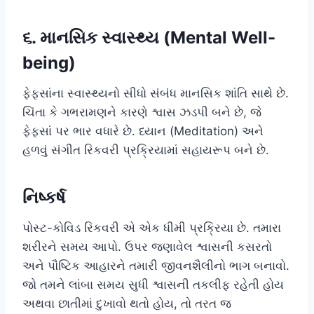
૬. માનસિક સ્વાસ્થ્ય (Mental Well-
being)
ફેફસાંના સ્વાસ્થ્યનો સીધો સંબંધ માનસિક શાંતિ સાથે છે.
ચિંતા કે ગભરામણને કારણે શ્વાસ ઝડપી બને છે, જે
ફેફસાં પર ભાર વધારે છે. ધ્યાન (Meditation) અને
હળવું સંગીત રિકવરી પ્રક્રિયામાં સહાયરૂપ બને છે.
નિષ્કર્ષ
પોસ્ટ-કોવિડ રિકવરી એ એક ધીમી પ્રક્રિયા છે. તમારા
શરીરને સમય આપો. ઉપર જણાવેલ શ્વાસની કસરતો
અને પૌષ્ટિક આહારને તમારી જીવનશૈલીનો ભાગ બનાવો.
જો તમને લાંબા સમય સુધી શ્વાસની તકલીફ રહેતી હોય
અથવા છાતીમાં દુખાવો થતો હોય, તો તરત જ