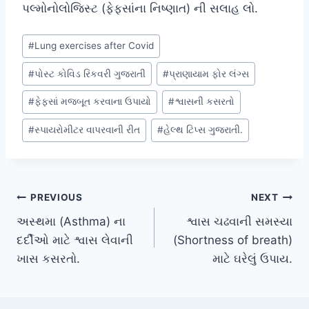
પલ્મોનોલોજિસ્ટ (ફેફસાંના નિષ્ણાત) ની સલાહ લો.
Post
#
Lung exercises after Covid
Tags:
#
પોસ્ટ કોવિડ રિકવરી ગુજરાતી
#
પ્રાણાયામ ફોર લંગ્સ
#
ફેફસાં મજબૂત કરવાના ઉપાયો
#
શ્વાસની કસરતો
#
સ્પાયરોમીટર વાપરવાની રીત
#
હેલ્થ ટિપ્સ ગુજરાતી.
Post
PREVIOUS
NEXT
અસ્થમા (Asthma) ના
શ્વાસ ચઢવાની સમસ્યા
navigation
દર્દીઓ માટે શ્વાસ લેવાની
(Shortness of breath)
ખાસ કસરતો.
માટે ઘરેલું ઉપાય.