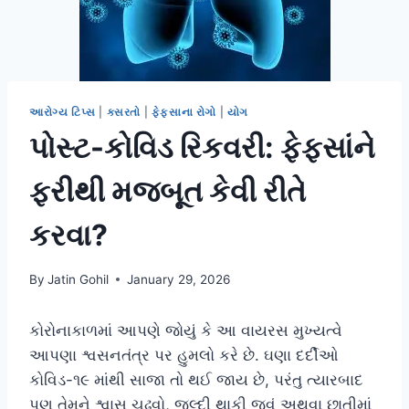
આરોગ્ય ટિપ્સ
|
કસરતો
|
ફેફસાના રોગો
|
યોગ
પોસ્ટ-કોવિડ રિકવરી: ફેફસાંને
ફરીથી મજબૂત કેવી રીતે
કરવા?
By
Jatin Gohil
January 29, 2026
કોરોનાકાળમાં આપણે જોયું કે આ વાયરસ મુખ્યત્વે
આપણા શ્વસનતંત્ર પર હુમલો કરે છે. ઘણા દર્દીઓ
કોવિડ-૧૯ માંથી સાજા તો થઈ જાય છે, પરંતુ ત્યારબાદ
પણ તેમને શ્વાસ ચઢવો, જલ્દી થાકી જવું અથવા છાતીમાં