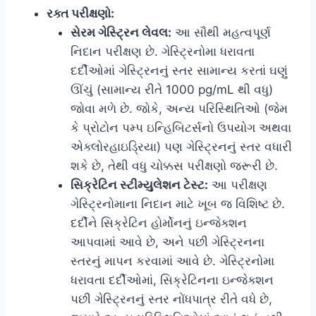
રક્ત પરીક્ષણો:
સેરમ ગેસ્ટ્રિન લેવલ:
આ સૌથી મહત્વપૂર્ણ
નિદાન પરીક્ષણ છે. ગેસ્ટ્રિનોમા ધરાવતા
દર્દીઓમાં ગેસ્ટ્રિનનું સ્તર સામાન્ય કરતાં ઘણું
ઊંચું (સામાન્ય રીતે 1000 pg/mL થી વધુ)
જોવા મળે છે. જોકે, અન્ય પરિસ્થિતિઓ (જેમ
કે પ્રોટોન પમ્પ ઇન્હિબિટર્સનો ઉપયોગ અથવા
એક્લોરહાઇડ્રિયા) પણ ગેસ્ટ્રિનનું સ્તર વધારી
શકે છે, તેથી વધુ ચોક્કસ પરીક્ષણો જરૂરી છે.
સિક્રેટિન સ્ટીમ્યુલેશન ટેસ્ટ:
આ પરીક્ષણ
ગેસ્ટ્રિનોમાના નિદાન માટે ખૂબ જ વિશિષ્ટ છે.
દર્દીને સિક્રેટિન હોર્મોનનું ઇન્જેક્શન
આપવામાં આવે છે, અને પછી ગેસ્ટ્રિનના
સ્તરનું માપન કરવામાં આવે છે. ગેસ્ટ્રિનોમા
ધરાવતા દર્દીઓમાં, સિક્રેટિનના ઇન્જેક્શન
પછી ગેસ્ટ્રિનનું સ્તર નોંધપાત્ર રીતે વધે છે,