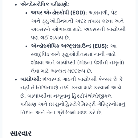
એન્ડોસ્કોપિક પરીક્ષણો:
અપર એન્ડોસ્કોપી (EGD):
અન્નનળી, પેટ
અને ડ્યુઓડીનમની અંદર તપાસ કરવા અને
અલ્સરને ઓળખવા માટે. અલ્સરની બાયોપ્સી
પણ લઈ શકાય છે.
એન્ડોસ્કોપિક અલ્ટ્રાસાઉન્ડ (EUS):
આ
સ્વાદુપિંડ અને ડ્યુઓડીનમમાં નાની ગાંઠો
શોધવા અને બાયોપ્સી (ગાંઠના પેશીનો નમૂનો)
લેવા માટે અત્યંત મદદરૂપ છે.
બાયોપ્સી:
શંકાસ્પદ ગાંઠની બાયોપ્સી કેન્સર છે કે
નહીં તે નિશ્ચિતપણે નક્કી કરવા માટે કરવામાં આવે
છે. બાયોપ્સીના નમૂનાનું હિસ્ટોપેથોલોજીકલ
પરીક્ષણ અને ઇમ્યુનોહિસ્ટોકેમિસ્ટ્રી ગેસ્ટ્રિનોમાનું
નિદાન અને તેના ગ્રેડિંગમાં મદદ કરે છે.
સારવાર