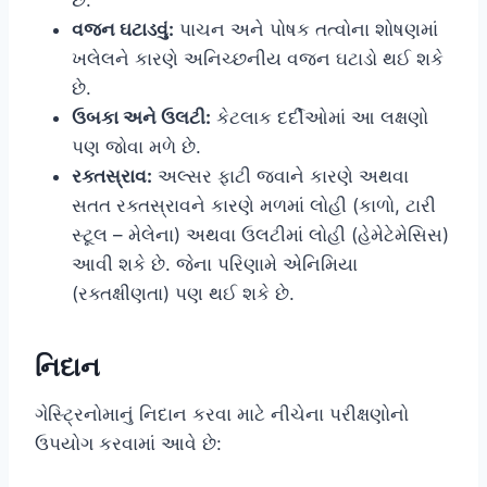
છે.
વજન ઘટાડવું:
પાચન અને પોષક તત્વોના શોષણમાં
ખલેલને કારણે અનિચ્છનીય વજન ઘટાડો થઈ શકે
છે.
ઉબકા અને ઉલટી:
કેટલાક દર્દીઓમાં આ લક્ષણો
પણ જોવા મળે છે.
રક્તસ્રાવ:
અલ્સર ફાટી જવાને કારણે અથવા
સતત રક્તસ્રાવને કારણે મળમાં લોહી (કાળો, ટારી
સ્ટૂલ – મેલેના) અથવા ઉલટીમાં લોહી (હેમેટેમેસિસ)
આવી શકે છે. જેના પરિણામે એનિમિયા
(રક્તક્ષીણતા) પણ થઈ શકે છે.
નિદાન
ગેસ્ટ્રિનોમાનું નિદાન કરવા માટે નીચેના પરીક્ષણોનો
ઉપયોગ કરવામાં આવે છે: