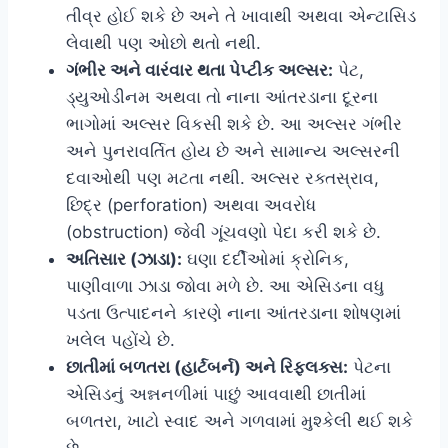
તીવ્ર હોઈ શકે છે અને તે ખાવાથી અથવા એન્ટાસિડ
લેવાથી પણ ઓછો થતો નથી.
ગંભીર અને વારંવાર થતા પેપ્ટીક અલ્સર:
પેટ,
ડ્યુઓડીનમ અથવા તો નાના આંતરડાના દૂરના
ભાગોમાં અલ્સર વિકસી શકે છે. આ અલ્સર ગંભીર
અને પુનરાવર્તિત હોય છે અને સામાન્ય અલ્સરની
દવાઓથી પણ મટતા નથી. અલ્સર રક્તસ્રાવ,
છિદ્ર (perforation) અથવા અવરોધ
(obstruction) જેવી ગૂંચવણો પેદા કરી શકે છે.
અતિસાર (ઝાડા):
ઘણા દર્દીઓમાં ક્રોનિક,
પાણીવાળા ઝાડા જોવા મળે છે. આ એસિડના વધુ
પડતા ઉત્પાદનને કારણે નાના આંતરડાના શોષણમાં
ખલેલ પહોંચે છે.
છાતીમાં બળતરા (હાર્ટબર્ન) અને રિફ્લક્સ:
પેટના
એસિડનું અન્નનળીમાં પાછું આવવાથી છાતીમાં
બળતરા, ખાટો સ્વાદ અને ગળવામાં મુશ્કેલી થઈ શકે