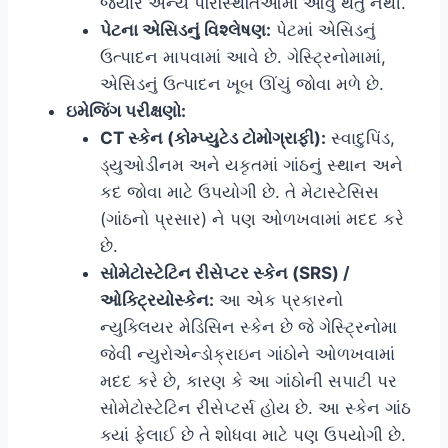
જ્યારે અન્ય પરિસ્થિતિઓમાં આવું થતું નથી.
પેટના એસિડનું વિશ્લેષણ:
પેટમાં એસિડનું
ઉત્પાદન માપવામાં આવે છે. ગેસ્ટ્રિનોમામાં,
એસિડનું ઉત્પાદન ખૂબ ઊંચું જોવા મળે છે.
ઇમેજિંગ પરીક્ષણો:
CT સ્કેન (કોમ્પ્યુટેડ ટોમોગ્રાફી):
સ્વાદુપિંડ,
ડ્યુઓડીનમ અને યકૃતમાં ગાંઠનું સ્થાન અને
કદ જોવા માટે ઉપયોગી છે. તે મેટાસ્ટેસિસ
(ગાંઠનો પ્રસાર) ને પણ ઓળખવામાં મદદ કરે
છે.
સોમેટોસ્ટેટિન રીસેપ્ટર સ્કેન (SRS) /
ઓક્ટ્રિયોસ્કેન:
આ એક પ્રકારનો
ન્યુક્લિયર મેડિસિન સ્કેન છે જે ગેસ્ટ્રિનોમા
જેવી ન્યુરોએન્ડોક્રાઇન ગાંઠોને ઓળખવામાં
મદદ કરે છે, કારણ કે આ ગાંઠોની સપાટી પર
સોમેટોસ્ટેટિન રીસેપ્ટર્સ હોય છે. આ સ્કેન ગાંઠ
ક્યાં ફેલાઈ છે તે શોધવા માટે પણ ઉપયોગી છે.