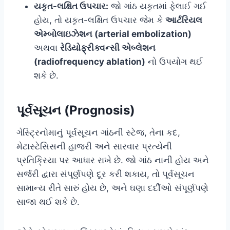
યકૃત-લક્ષિત ઉપચાર:
જો ગાંઠ યકૃતમાં ફેલાઈ ગઈ
હોય, તો યકૃત-લક્ષિત ઉપચાર જેમ કે
આર્ટરિયલ
એમ્બોલાઇઝેશન (arterial embolization)
અથવા
રેડિયોફ્રીક્વન્સી એબ્લેશન
(radiofrequency ablation)
નો ઉપયોગ થઈ
શકે છે.
પૂર્વસૂચન (Prognosis)
ગેસ્ટ્રિનોમાનું પૂર્વસૂચન ગાંઠની સ્ટેજ, તેના કદ,
મેટાસ્ટેસિસની હાજરી અને સારવાર પ્રત્યેની
પ્રતિક્રિયા પર આધાર રાખે છે. જો ગાંઠ નાની હોય અને
સર્જરી દ્વારા સંપૂર્ણપણે દૂર કરી શકાય, તો પૂર્વસૂચન
સામાન્ય રીતે સારું હોય છે, અને ઘણા દર્દીઓ સંપૂર્ણપણે
સાજા થઈ શકે છે.