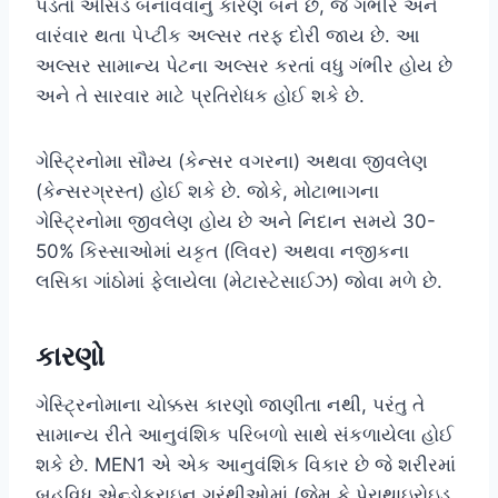
પડતો એસિડ બનાવવાનું કારણ બને છે, જે ગંભીર અને
વારંવાર થતા પેપ્ટીક અલ્સર તરફ દોરી જાય છે. આ
અલ્સર સામાન્ય પેટના અલ્સર કરતાં વધુ ગંભીર હોય છે
અને તે સારવાર માટે પ્રતિરોધક હોઈ શકે છે.
ગેસ્ટ્રિનોમા સૌમ્ય (કેન્સર વગરના) અથવા જીવલેણ
(કેન્સરગ્રસ્ત) હોઈ શકે છે. જોકે, મોટાભાગના
ગેસ્ટ્રિનોમા જીવલેણ હોય છે અને નિદાન સમયે 30-
50% કિસ્સાઓમાં યકૃત (લિવર) અથવા નજીકના
લસિકા ગાંઠોમાં ફેલાયેલા (મેટાસ્ટેસાઈઝ) જોવા મળે છે.
કારણો
ગેસ્ટ્રિનોમાના ચોક્કસ કારણો જાણીતા નથી, પરંતુ તે
સામાન્ય રીતે આનુવંશિક પરિબળો સાથે સંકળાયેલા હોઈ
શકે છે. MEN1 એ એક આનુવંશિક વિકાર છે જે શરીરમાં
બહુવિધ એન્ડોક્રાઇન ગ્રંથીઓમાં (જેમ કે પેરાથાઇરોઇડ,