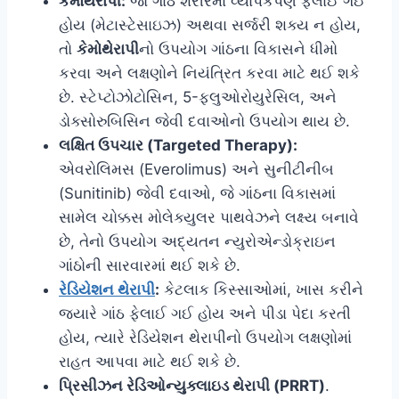
કેમોથેરાપી:
જો ગાંઠ શરીરમાં વ્યાપકપણે ફેલાઈ ગઈ
હોય (મેટાસ્ટેસાઇઝ) અથવા સર્જરી શક્ય ન હોય,
તો
કેમોથેરાપી
નો ઉપયોગ ગાંઠના વિકાસને ધીમો
કરવા અને લક્ષણોને નિયંત્રિત કરવા માટે થઈ શકે
છે. સ્ટેપ્ટોઝોટોસિન, 5-ફ્લુઓરોયુરેસિલ, અને
ડોક્સોરુબિસિન જેવી દવાઓનો ઉપયોગ થાય છે.
લક્ષિત ઉપચાર (Targeted Therapy):
એવરોલિમસ (Everolimus) અને સુનીટીનીબ
(Sunitinib) જેવી દવાઓ, જે ગાંઠના વિકાસમાં
સામેલ ચોક્કસ મોલેક્યુલર પાથવેઝને લક્ષ્ય બનાવે
છે, તેનો ઉપયોગ અદ્યતન ન્યુરોએન્ડોક્રાઇન
ગાંઠોની સારવારમાં થઈ શકે છે.
રેડિયેશન થેરાપી
:
કેટલાક કિસ્સાઓમાં, ખાસ કરીને
જ્યારે ગાંઠ ફેલાઈ ગઈ હોય અને પીડા પેદા કરતી
હોય, ત્યારે રેડિયેશન થેરાપીનો ઉપયોગ લક્ષણોમાં
રાહત આપવા માટે થઈ શકે છે.
પ્રિસીઝન રેડિઓન્યુક્લાઇડ થેરાપી (PRRT)
.