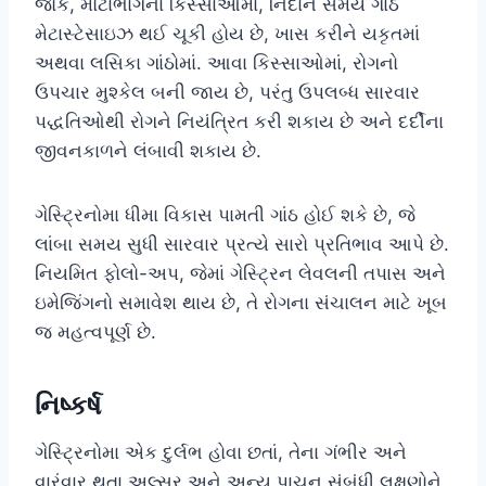
જોકે, મોટાભાગના કિસ્સાઓમાં, નિદાન સમયે ગાંઠ
મેટાસ્ટેસાઇઝ થઈ ચૂકી હોય છે, ખાસ કરીને યકૃતમાં
અથવા લસિકા ગાંઠોમાં. આવા કિસ્સાઓમાં, રોગનો
ઉપચાર મુશ્કેલ બની જાય છે, પરંતુ ઉપલબ્ધ સારવાર
પદ્ધતિઓથી રોગને નિયંત્રિત કરી શકાય છે અને દર્દીના
જીવનકાળને લંબાવી શકાય છે.
ગેસ્ટ્રિનોમા ધીમા વિકાસ પામતી ગાંઠ હોઈ શકે છે, જે
લાંબા સમય સુધી સારવાર પ્રત્યે સારો પ્રતિભાવ આપે છે.
નિયમિત ફોલો-અપ, જેમાં ગેસ્ટ્રિન લેવલની તપાસ અને
ઇમેજિંગનો સમાવેશ થાય છે, તે રોગના સંચાલન માટે ખૂબ
જ મહત્વપૂર્ણ છે.
નિષ્કર્ષ
ગેસ્ટ્રિનોમા એક દુર્લભ હોવા છતાં, તેના ગંભીર અને
વારંવાર થતા અલ્સર અને અન્ય પાચન સંબંધી લક્ષણોને