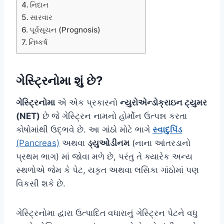
નિદાન
સારવાર
પૂર્વસૂચન (Prognosis)
નિષ્કર્ષ
ગેસ્ટ્રિનોમા શું છે?
ગેસ્ટ્રિનોમા
એ એક પ્રકારનો
ન્યુરોએન્ડોક્રાઇન ટ્યુમર
(NET)
છે જે ગેસ્ટ્રિન નામનો હોર્મોન ઉત્પન્ન કરતા
કોષોમાંથી ઉદ્ભવે છે. આ ગાંઠો મોટે ભાગે
સ્વાદુપિંડ
(Pancreas)
અથવા
ડ્યુઓડીનમ
(નાના આંતરડાનો
પ્રથમ ભાગ) માં જોવા મળે છે, પરંતુ તે ક્યારેક અન્ય
સ્થળોએ જેમ કે પેટ, યકૃત અથવા લસિકા ગાંઠોમાં પણ
વિકસી શકે છે.
ગેસ્ટ્રિનોમા દ્વારા ઉત્પાદિત વધારાનું ગેસ્ટ્રિન પેટને વધુ