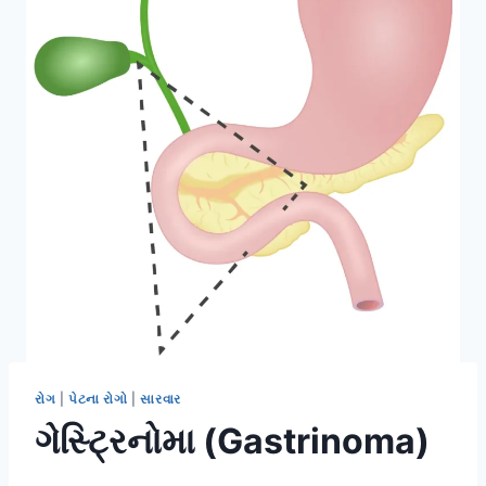
રોગ
|
પેટના રોગો
|
સારવાર
ગેસ્ટ્રિનોમા (Gastrinoma)