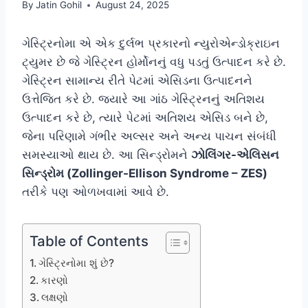
By
Jatin Gohil
August 24, 2025
ગેસ્ટ્રિનોમા એ એક દુર્લભ પ્રકારનો ન્યુરોએન્ડોક્રાઇન
ટ્યુમર છે જે ગેસ્ટ્રિન હોર્મોનનું વધુ પડતું ઉત્પાદન કરે છે.
ગેસ્ટ્રિન સામાન્ય રીતે પેટમાં એસિડના ઉત્પાદનને
ઉત્તેજિત કરે છે. જ્યારે આ ગાંઠ ગેસ્ટ્રિનનું અતિશય
ઉત્પાદન કરે છે, ત્યારે પેટમાં અતિશય એસિડ બને છે,
જેના પરિણામે ગંભીર અલ્સર અને અન્ય પાચન સંબંધી
સમસ્યાઓ થાય છે. આ સિન્ડ્રોમને
ઝોલિંગર-એલિસન
સિન્ડ્રોમ (Zollinger-Ellison Syndrome – ZES)
તરીકે પણ ઓળખવામાં આવે છે.
Table of Contents
ગેસ્ટ્રિનોમા શું છે?
કારણો
લક્ષણો