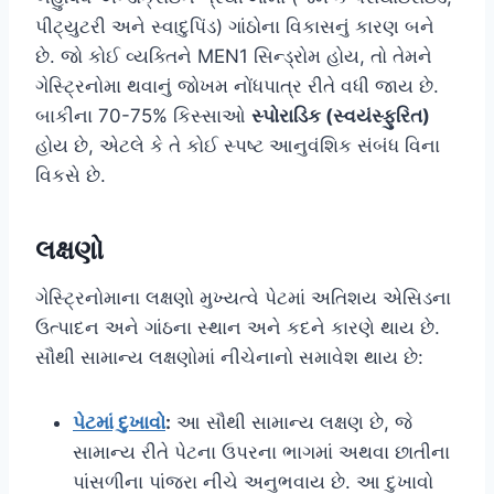
પીટ્યુટરી અને સ્વાદુપિંડ) ગાંઠોના વિકાસનું કારણ બને
છે. જો કોઈ વ્યક્તિને MEN1 સિન્ડ્રોમ હોય, તો તેમને
ગેસ્ટ્રિનોમા થવાનું જોખમ નોંધપાત્ર રીતે વધી જાય છે.
બાકીના 70-75% કિસ્સાઓ
સ્પોરાડિક (સ્વયંસ્ફુરિત)
હોય છે, એટલે કે તે કોઈ સ્પષ્ટ આનુવંશિક સંબંધ વિના
વિકસે છે.
લક્ષણો
ગેસ્ટ્રિનોમાના લક્ષણો મુખ્યત્વે પેટમાં અતિશય એસિડના
ઉત્પાદન અને ગાંઠના સ્થાન અને કદને કારણે થાય છે.
સૌથી સામાન્ય લક્ષણોમાં નીચેનાનો સમાવેશ થાય છે:
પેટમાં દુખાવો
:
આ સૌથી સામાન્ય લક્ષણ છે, જે
સામાન્ય રીતે પેટના ઉપરના ભાગમાં અથવા છાતીના
પાંસળીના પાંજરા નીચે અનુભવાય છે. આ દુખાવો