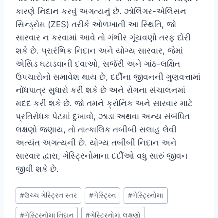
કારણે નિદાન કરવું અગત્યનું છે. ઝોલિંગર-એલિસન
સિન્ડ્રોમ (ZES) તરીકે ઓળખાતી આ સ્થિતિ, જો
સારવાર ન કરવામાં આવે તો ગંભીર ગૂંચવણો તરફ દોરી
શકે છે. પ્રારંભિક નિદાન અને યોગ્ય સારવાર, જેમાં
એસિડ ઘટાડવાની દવાઓ, સર્જરી અને ગાંઠ-લક્ષિત
ઉપચારોનો સમાવેશ થાય છે, દર્દીના જીવનની ગુણવત્તામાં
નોંધપાત્ર સુધારો કરી શકે છે અને રોગના સંચાલનમાં
મદદ કરી શકે છે. જો તમને ક્રોનિક અને સારવાર માટે
પ્રતિરોધક પેટમાં દુખાવો, ઝાડા અથવા અન્ય સંબંધિત
લક્ષણો જણાય, તો તાત્કાલિક તબીબી સલાહ લેવી
અત્યંત અગત્યની છે. યોગ્ય તબીબી નિદાન અને
સારવાર દ્વારા, ગેસ્ટ્રિનોમાના દર્દીઓ વધુ સારું જીવન
જીવી શકે છે.
Post
#
ઉચ્ચ ગેસ્ટ્રિન સ્તર
#
ગેસ્ટ્રિન
#
ગેસ્ટ્રિનોમા
Tags:
#
ગેસ્ટ્રિનોમા નિદાન
#
ગેસ્ટ્રિનોમા લક્ષણો