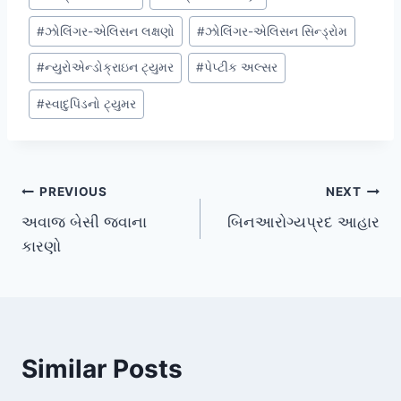
#
ઝોલિંગર-એલિસન લક્ષણો
#
ઝોલિંગર-એલિસન સિન્ડ્રોમ
#
ન્યુરોએન્ડોક્રાઇન ટ્યુમર
#
પેપ્ટીક અલ્સર
#
સ્વાદુપિંડનો ટ્યુમર
Post
PREVIOUS
NEXT
અવાજ બેસી જવાના
બિનઆરોગ્યપ્રદ આહાર
navigation
કારણો
Similar Posts