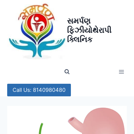
Skip
to
સમર્પણ
content
ફિઝીયોથેરાપી
ક્લિનિક
Call Us: 8140980480