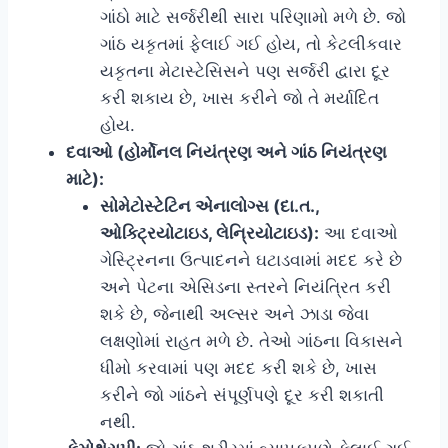
ગાંઠો માટે સર્જરીથી સારા પરિણામો મળે છે. જો
ગાંઠ યકૃતમાં ફેલાઈ ગઈ હોય, તો કેટલીકવાર
યકૃતના મેટાસ્ટેસિસને પણ સર્જરી દ્વારા દૂર
કરી શકાય છે, ખાસ કરીને જો તે મર્યાદિત
હોય.
દવાઓ (હોર્મોનલ નિયંત્રણ અને ગાંઠ નિયંત્રણ
માટે):
સોમેટોસ્ટેટિન એનાલોગ્સ (દા.ત.,
ઓક્ટ્રિયોટાઇડ, લેન્રિયોટાઇડ):
આ દવાઓ
ગેસ્ટ્રિનના ઉત્પાદનને ઘટાડવામાં મદદ કરે છે
અને પેટના એસિડના સ્તરને નિયંત્રિત કરી
શકે છે, જેનાથી અલ્સર અને ઝાડા જેવા
લક્ષણોમાં રાહત મળે છે. તેઓ ગાંઠના વિકાસને
ધીમો કરવામાં પણ મદદ કરી શકે છે, ખાસ
કરીને જો ગાંઠને સંપૂર્ણપણે દૂર કરી શકાતી
નથી.