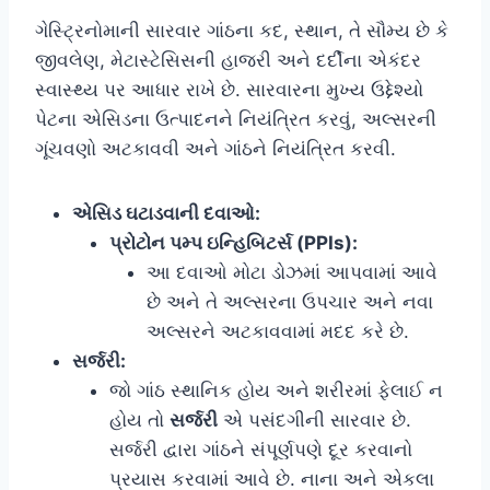
ગેસ્ટ્રિનોમાની સારવાર ગાંઠના કદ, સ્થાન, તે સૌમ્ય છે કે
જીવલેણ, મેટાસ્ટેસિસની હાજરી અને દર્દીના એકંદર
સ્વાસ્થ્ય પર આધાર રાખે છે. સારવારના મુખ્ય ઉદ્દેશ્યો
પેટના એસિડના ઉત્પાદનને નિયંત્રિત કરવું, અલ્સરની
ગૂંચવણો અટકાવવી અને ગાંઠને નિયંત્રિત કરવી.
એસિડ ઘટાડવાની દવાઓ:
પ્રોટોન પમ્પ ઇન્હિબિટર્સ (PPIs):
આ દવાઓ મોટા ડોઝમાં આપવામાં આવે
છે અને તે અલ્સરના ઉપચાર અને નવા
અલ્સરને અટકાવવામાં મદદ કરે છે.
સર્જરી:
જો ગાંઠ સ્થાનિક હોય અને શરીરમાં ફેલાઈ ન
હોય તો
સર્જરી
એ પસંદગીની સારવાર છે.
સર્જરી દ્વારા ગાંઠને સંપૂર્ણપણે દૂર કરવાનો
પ્રયાસ કરવામાં આવે છે. નાના અને એકલા