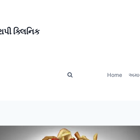
ાપી ક્લિનિક
Home
અમાર