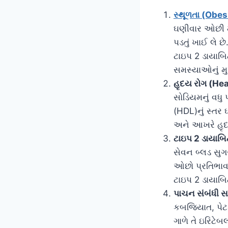
સ્થૂળતા (Obes
ઘણીવાર ઓછી માત
પડતું ખાઈ લે 
ટાઇપ 2 ડાયાબિટ
સમસ્યાઓનું મુ
હૃદય રોગ (He
સોડિયમનું વધુ પ
(HDL)નું સ્તર
અને આખરે હૃદય
ટાઇપ 2 ડાયાબ
સેવન બ્લડ સુગ
ઓછો પ્રતિભાવ આ
ટાઇપ 2 ડાયાબિ
પાચન સંબંધી 
કબજિયાત, પેટ 
ગાળે તે ઇરિટેબ