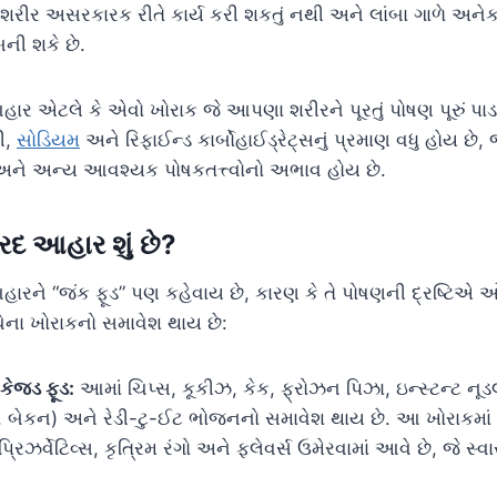
રીર અસરકારક રીતે કાર્ય કરી શકતું નથી અને લાંબા ગાળે અનેક 
ી શકે છે.
ર એટલે કે એવો ખોરાક જે આપણા શરીરને પૂરતું પોષણ પૂરું પાડત
ી,
સોડિયમ
અને રિફાઈન્ડ કાર્બોહાઈડ્રેટ્સનું પ્રમાણ વધુ હોય છે,
અને અન્ય આવશ્યક પોષકતત્ત્વોનો અભાવ હોય છે.
દ આહાર શું છે?
રને “જંક ફૂડ” પણ કહેવાય છે, કારણ કે તે પોષણની દ્રષ્ટિએ 
 નીચેના ખોરાકનો સમાવેશ થાય છે:
ેકેજ્ડ ફૂડ:
આમાં ચિપ્સ, કૂકીઝ, કેક, ફ્રોઝન પિઝા, ઇન્સ્ટન્ટ નૂડલ્
, બેકન) અને રેડી-ટુ-ઈટ ભોજનનો સમાવેશ થાય છે. આ ખોરાકમાં
 પ્રિઝર્વેટિવ્સ, કૃત્રિમ રંગો અને ફ્લેવર્સ ઉમેરવામાં આવે છે, જે સ્