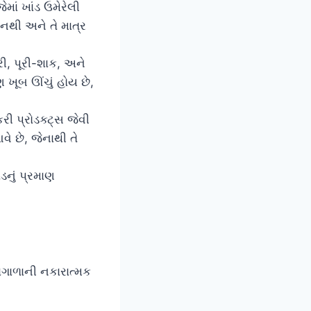
ેમાં ખાંડ ઉમેરેલી
ા નથી અને તે માત્ર
ી, પૂરી-શાક, અને
ણ ખૂબ ઊંચું હોય છે,
રી પ્રોડક્ટ્સ જેવી
ે છે, જેનાથી તે
ડનું પ્રમાણ
ાગાળાની નકારાત્મક