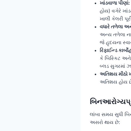
ખાંડવાળા પીણાં:
હોય) વગેરે ખાં
ખાલી કેલરી પૂરી
વધારે તળેલા અ
અન્ય તળેલા નાસ
જે હૃદયના સ્વા
રિફાઈન્ડ કાર્બો
કે બિસ્કિટ અન
બ્લડ સુગરમાં ઝ
અતિશય મીઠો ખ
અતિશય હોય છ
બિનઆરોગ્યપ્
લાંબા સમય સુધી બિ
અસરો થાય છે: