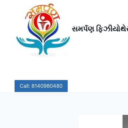
Skip
to
content
સમર્પણ ફિઝીયોથેર
Call: 8140980480