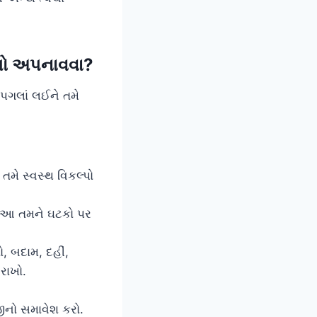
્પો અપનાવવા?
 પગલાં લઈને તમે
મે સ્વસ્થ વિકલ્પો
. આ તમને ઘટકો પર
ો, બદામ, દહીં,
રાખો.
ીનો સમાવેશ કરો.