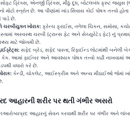
સોફ્ટ ડ્રિંક્સ, એનર્જી ડ્રિંક્સ, મીઠું દૂધ, બોટલબંધ ફ્રુટ જ્યુસ (જ
ડનો મોટો સ્ત્રોત છે. આ પીણાંમાં ખાંડ સિવાય કોઈ પોષક તત્ત્વો હોત
 પાડે છે.
ને ચરબીયુક્ત ખોરાક:
ફ્રેન્ચ ફ્રાઈસ, તળેલા ચિકન, સમોસા, કચોર
્તામાં અસ્વસ્થ ચરબી (ટ્રાન્સ ફેટ અને સેચ્યુરેટેડ ફેટ) નું પ્રમા
સ્થ્ય માટે જોખમી છે.
હાઈડ્રેટ્સ:
સફેદ બ્રેડ, સફેદ પાસ્તા, રિફાઈન્ડ લોટમાંથી બનેલી બેક
ે કેક. આમાં ફાઈબર અને આવશ્યક પોષક તત્ત્વો કાઢી નાખવામાં આવ
ડપથી વધારો કરે છે.
ોરાક:
કેન્ડી, ચોકલેટ, આઈસ્ક્રીમ અને અન્ય મીઠાઈઓ જેમાં ખાં
ે.
રદ આહારની શરીર પર થતી ગંભીર અસરો
નઆરોગ્યપ્રદ આહારનું સેવન કરવાથી શરીર પર ગંભીર અને લાંબ