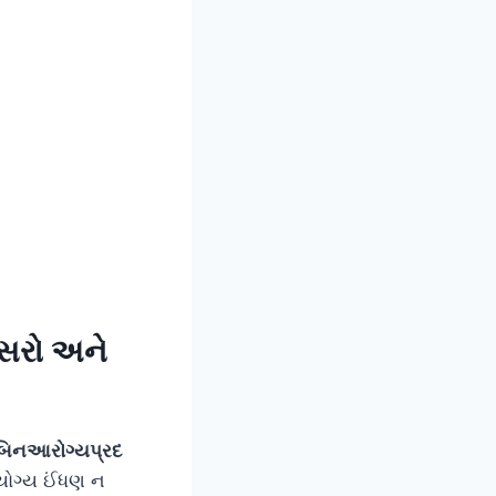
સરો અને
બિનઆરોગ્યપ્રદ
ોગ્ય ઈંધણ ન