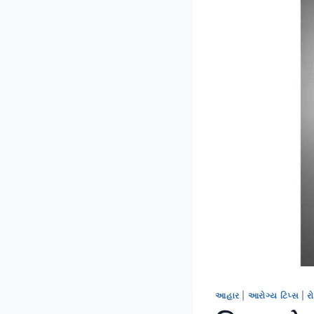
આહાર
|
આરોગ્ય ટિપ્સ
|
ર