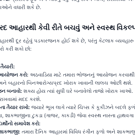
ાઓને વધારી શકે છે.
દ આહારથી કેવી રીતે બચવું અને સ્વસ્થ વિકલ
રથી દૂર રહેવું પડકારજનક હોઈ શકે છે, પરંતુ કેટલાક વ્યવહારુ
રો કરી શકો છો:
ૈયારી:
 આયોજન કરો:
અઠવાડિયા માટે તમારા ભોજનનું આયોજન કરવાથી ત
ને બહારનો બિનઆરોગ્યપ્રદ ખોરાક ખાવાની લાલચ ઓછી થશે.
જન બનાવો:
શક્ય હોય ત્યાં સુધી ઘરે બનાવેલો તાજો ખોરાક ખાઓ
રાખવામાં મદદ કરશે.
્તા તૈયાર રાખો:
જ્યારે ભૂખ લાગે ત્યારે ચિપ્સ કે કૂકીઝને બદલે ફળ
ા, શાકભાજીના ટુકડા (ગાજર, કાકડી) જેવા સ્વસ્થ નાસ્તા હાથવગા 
ાર્થોનો સમાવેશ કરો:
શાકભાજી:
તમારા દૈનિક આહારમાં વિવિધ રંગીન ફળો અને શાકભાજ