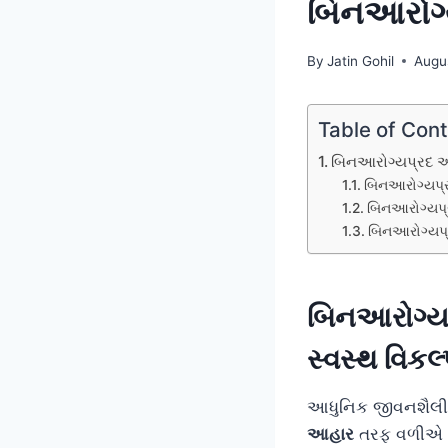
બિનઆરોગ્
By
Jatin Gohil
Augu
Table of Con
બિનઆરોગ્યપ્રદ આ
બિનઆરોગ્યપ્ર
બિનઆરોગ્યપ્
બિનઆરોગ્યપ્ર
બિનઆરોગ્ય
સ્વસ્થ વિકલ્
આધુનિક જીવનશૈલીમ
આહાર
તરફ વળીએ છ