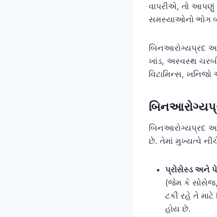
વાપરીએ, તો આપણું શ
સમસ્યાઓનો ભોગ બન
બિનઆરોગ્યપ્રદ આહા
ખાંડ, અસ્વસ્થ ચરબ
વિટામિન્સ, ખનિજો 
બિનઆરોગ્યપ્ર
બિનઆરોગ્યપ્રદ આહા
છે. તેમાં મુખ્યત્વે
પ્રોસેસ્ડ અને પ
(જેમ કે સોસેજ
ટકી રહે તે માટે
હોય છે.