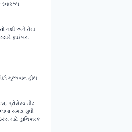
સ્વાસ્થ્ય
ો નથી અને તેમાં
 જ્યારે ફાઈબર,
ઓછો મૂલ્યવાન હોય
સ, પ્રોસેસ્ડ મીટ
 લાંબા સમય સુધી
વાસ્થ્ય માટે હાનિકારક