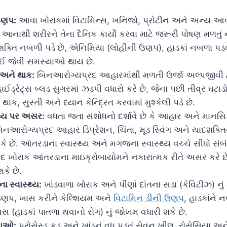
 ઉણપ:
આવા ખોરાકમાં વિટામિન્સ, ખનિજો, પ્રોટીન અને અન્ય આવશ
આનાથી શરીરને તેના દૈનિક કાર્યો કરવા માટે જરૂરી પોષણ મળતું 
શક્તિ નબળી પડે છે, એનિમિયા (લોહીની ઉણપ), હાડકાં નબળા પ
ઈ જેવી સમસ્યાઓ થાય છે.
 અને થાક:
બિનઆરોગ્યપ્રદ આહારમાંથી મળતી ઉર્જા અલ્પજીવી હ
ોહાઈડ્રેટ્સ બ્લડ સુગરમાં ઝડપી વધારો કરે છે, જેના પછી તીવ્ર ઘટાડ
 થાક, સુસ્તી અને ધ્યાન કેન્દ્રિત કરવામાં મુશ્કેલી પડે છે.
થ્ય પર અસર:
વધતા જતા સંશોધનો દર્શાવે છે કે આહાર અને માનસિક 
 બિનઆરોગ્યપ્રદ આહાર ડિપ્રેશન, ચિંતા, મૂડ સ્વિંગ અને યાદશક્
 છે. આંતરડાના સ્વાસ્થ્ય અને મગજના સ્વાસ્થ્ય વચ્ચે સીધો સંબ
 ખોરાક આંતરડાના માઇક્રોબાયોમને નકારાત્મક રીતે અસર કરે છે
કે છે.
ના સ્વાસ્થ્ય:
ખાંડવાળા ખોરાક અને પીણાં દાંતના સડા (કેવિટીઝ) નું
 ઉણપ, ખાસ કરીને કેલ્શિયમ અને
વિટામિન ડીની ઉણપ
, હાડકાંને 
સ (હાડકાં પાતળા થવાનો રોગ) નું જોખમ વધારી શકે છે.
યાઓ:
પ્રોસેસ્ડ ફૂડ અને ખાંડનું વધુ પડતું સેવન ખીલ, રોસેસિયા અ