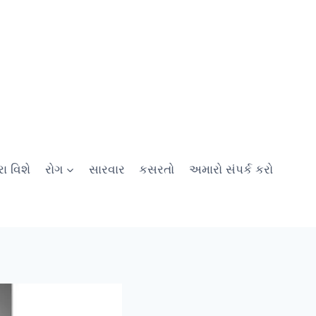
ા વિશે
રોગ
સારવાર
કસરતો
અમારો સંપર્ક કરો