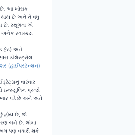
 છે. આ ખોરાક
 થાય છે અને તે વધુ
 છે. સ્થૂળતા એ
 અનેક સ્વાસ્થ્ય
ેડ ફેટ) અને
સારા કોલેસ્ટ્રોલ
રેશર (હાઈપરટેન્શન)
્રેટ્સનું વારંવાર
ઇન્સ્યુલિન પ્રત્યે
 ભાર પડે છે અને અંતે
 હોય છે, જે
ણ બને છે. લાંબા
 જોખમ પણ વધારી શકે