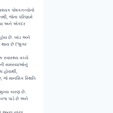
્યક પોષકતત્ત્વોનો
નથી, જેના પરિણામે
ડવા અને એકંદર
ોય છે. ખાંડ અને
ો થાય છે (“શુગર
સ્વાસ્થ્ય વચ્ચે
તિની સમસ્યાઓનું
ંધ હોવાથી,
, જે માનસિક સ્થિતિ
 મુખ્ય કારણ છે.
નબળા પાડે છે અને
ને અન્ય ત્વચા