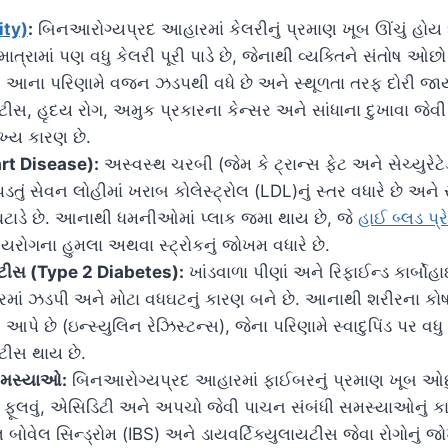
ity)
:
બિનઆરોગ્યપ્રદ આહારમાં કેલરીનું પ્રમાણ ખૂબ ઊંચું હોય
્રામાં પણ વધુ કેલરી પૂરી પાડે છે, જેનાથી વ્યક્તિને સંતોષ ઓછો
છે. આના પરિણામે વજન ઝડપથી વધે છે અને સ્થૂળતા તરફ દોરી જાય
ીસ, હૃદય રોગ, અમુક પ્રકારના કેન્સર અને સાંધાના દુખાવા જેવી
ખ્ય કારણ છે.
art Disease):
અસ્વસ્થ ચરબી (જેમ કે ટ્રાન્સ ફેટ અને સેચ્યુરેટ
ડતું સેવન લોહીમાં ખરાબ કોલેસ્ટ્રોલ (LDL)નું સ્તર વધારે છે અને 
 ઘટાડે છે. આનાથી ધમનીઓમાં પ્લાક જમા થાય છે, જે
હાઈ બ્લડ પ્
રોગના હુમલા અથવા સ્ટ્રોકનું જોખમ વધારે છે.
િટીસ (Type 2 Diabetes):
ખાંડવાળા પીણાં અને રિફાઈન્ડ કાર્બોહાઈડ
રમાં ઝડપી અને મોટા વધઘટનું કારણ બને છે. આનાથી શરીરના કોષો 
પે છે (ઇન્સ્યુલિન રેઝિસ્ટન્સ), જેના પરિણામે સ્વાદુપિંડ પર વધુ
ટીસ થાય છે.
સમસ્યાઓ:
બિનઆરોગ્યપ્રદ આહારમાં ફાઈબરનું પ્રમાણ ખૂબ ઓછું
ફૂલવું, એસિડિટી અને અપચો જેવી પાચન સંબંધી સમસ્યાઓનું કાર
લ બોવેલ સિન્ડ્રોમ (IBS) અને ડાયવર્ટિક્યુલાયટીસ જેવા રોગોનું