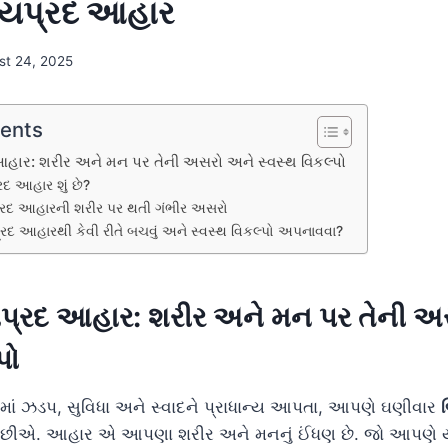
યપ્રદ આહાર
st 24, 2025
tents
હાર: શરીર અને મન પર તેની અસરો અને સ્વસ્થ વિકલ્પો
દ આહાર શું છે?
રદ આહારની શરીર પર થતી ગંભીર અસરો
દ આહારથી કેવી રીતે બચવું અને સ્વસ્થ વિકલ્પો અપનાવવા?
પ્રદ આહાર: શરીર અને મન પર તેની અ
પો
ાં ઝડપ, સુવિધા અને સ્વાદને પ્રાધાન્ય આપતા, આપણે ઘણીવાર
ીએ. આહાર એ આપણા શરીર અને મનનું ઈંધણ છે. જો આપણે ય