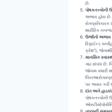
છે.
પોષકતત્ત્વોની
અભાવ હોય છે. 
રોગપ્રતિકારક 
શારીરિક નબળા
ઉર્જાનો અભાવ
રિફાઈન્ડ કાર્બ
ક્રેશ”), જેનાથી
માનસિક સ્વાસ્
ગાઢ સંબંધ છે.
જોખમ વધારી શકે
બિનઆરોગ્યપ્રદ
પર અસર કરી શ
દાંત અને હાડકાં
પોષકતત્ત્વોની
ઓસ્ટીયોપોરોસિ
ત્વચાની સમસ્