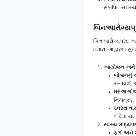
સંબંધિત સમસ્ય
બિનઆરોગ્યપ્ર
બિનઆરોગ્યપ્રદ આહા
તમારા આહારમાં સુધા
આયોજન અને ત
ભોજનનું
બનાવશો અ
ઘરે જ ભો
નિયંત્રણ 
સ્વસ્થ નાસ
શેકેલા ચણ
સ્વસ્થ ખાદ્યપદ
ફળો અને 