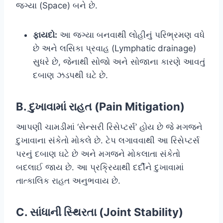
જગ્યા (Space) બને છે.
ફાયદો:
આ જગ્યા બનવાથી લોહીનું પરિભ્રમણ વધે
છે અને લસિકા પ્રવાહ (Lymphatic drainage)
સુધરે છે, જેનાથી સોજો અને સોજાના કારણે આવતું
દબાણ ઝડપથી ઘટે છે.
B. દુખાવામાં રાહત (Pain Mitigation)
આપણી ચામડીમાં ‘સેન્સરી રિસેપ્ટર્સ’ હોય છે જે મગજને
દુખાવાના સંકેતો મોકલે છે. ટેપ લગાવવાથી આ રિસેપ્ટર્સ
પરનું દબાણ ઘટે છે અને મગજને મોકલાતા સંકેતો
બદલાઈ જાય છે. આ પ્રક્રિયાથી દર્દીને દુખાવામાં
તાત્કાલિક રાહત અનુભવાય છે.
C. સાંધાની સ્થિરતા (Joint Stability)