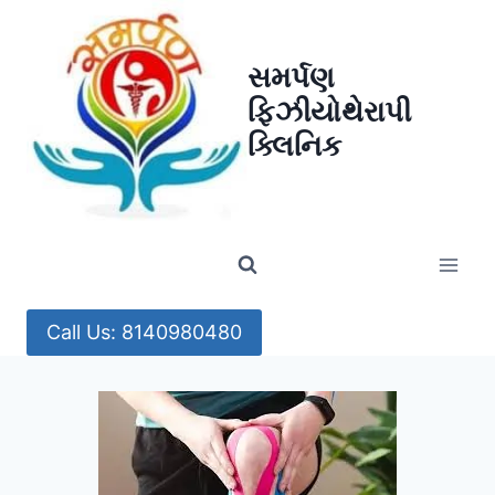
Skip
to
સમર્પણ
content
ફિઝીયોથેરાપી
ક્લિનિક
Call Us: 8140980480