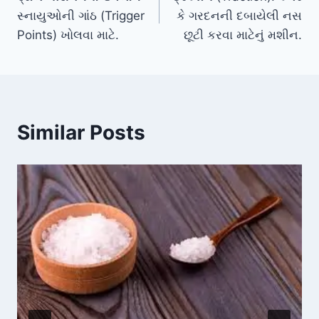
navigation
સ્નાયુઓની ગાંઠ (Trigger
કે ગરદનની દબાયેલી નસ
Points) ખોલવા માટે.
છૂટી કરવા માટેનું મશીન.
Similar Posts