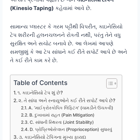
(Kinesio Taping)
કહેવામાં આવે છે.
સામાન્ય પ્લાસ્ટર કે ગરમ પટ્ટીથી વિપરીત, કાઇનેસિયો
ટેપ શરીરની હલનચલનને રોકતી નથી, પરંતુ તેને વધુ
સુરક્ષિત અને સચોટ બનાવે છે. આ લેખમાં આપણે
સમજીશું કે આ ટેપ સાંધાને કઈ રીતે સપોર્ટ આપે છે અને
તે કઈ રીતે કામ કરે છે.
Table of Contents
૧. કાઇનેસિયો ટેપ શું છે?
૨. તે સાંધા અને સ્નાયુઓને કઈ રીતે સપોર્ટ આપે છે?
A. ‘માઈક્રોસ્કોપિક લિફ્ટિંગ’ (ચામડીને ઉંચકવી)
B. દુખાવામાં રાહત (Pain Mitigation)
C. સાંધાની સ્થિરતા (Joint Stability)
D. પ્રોપ્રિઓસેપ્શન (Proprioception) સુધારવું
૩. કાઇનેસિયો ટેપિંગના મુખ્ય ફાયદા