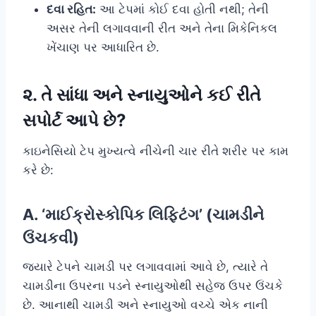
દવા રહિત:
આ ટેપમાં કોઈ દવા હોતી નથી; તેની
અસર તેની લગાવવાની રીત અને તેના મિકેનિકલ
ખેંચાણ પર આધારિત છે.
૨. તે સાંધા અને સ્નાયુઓને કઈ રીતે
સપોર્ટ આપે છે?
કાઇનેસિયો ટેપ મુખ્યત્વે નીચેની ચાર રીતે શરીર પર કામ
કરે છે:
A. ‘માઈક્રોસ્કોપિક લિફ્ટિંગ’ (ચામડીને
ઉંચકવી)
જ્યારે ટેપને ચામડી પર લગાવવામાં આવે છે, ત્યારે તે
ચામડીના ઉપરના પડને સ્નાયુઓથી સહેજ ઉપર ઉંચકે
છે. આનાથી ચામડી અને સ્નાયુઓ વચ્ચે એક નાની