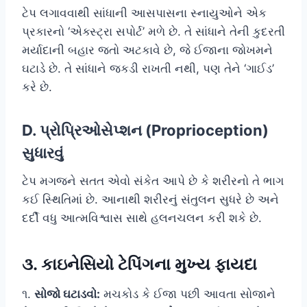
ટેપ લગાવવાથી સાંધાની આસપાસના સ્નાયુઓને એક
પ્રકારનો ‘એક્સ્ટ્રા સપોર્ટ’ મળે છે. તે સાંધાને તેની કુદરતી
મર્યાદાની બહાર જતો અટકાવે છે, જે ઈજાના જોખમને
ઘટાડે છે. તે સાંધાને જકડી રાખતી નથી, પણ તેને ‘ગાઈડ’
કરે છે.
D. પ્રોપ્રિઓસેપ્શન (Proprioception)
સુધારવું
ટેપ મગજને સતત એવો સંકેત આપે છે કે શરીરનો તે ભાગ
કઈ સ્થિતિમાં છે. આનાથી શરીરનું સંતુલન સુધરે છે અને
દર્દી વધુ આત્મવિશ્વાસ સાથે હલનચલન કરી શકે છે.
૩. કાઇનેસિયો ટેપિંગના મુખ્ય ફાયદા
૧.
સોજો ઘટાડવો:
મચકોડ કે ઈજા પછી આવતા સોજાને