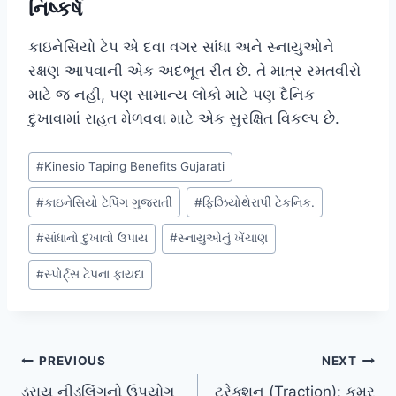
નિષ્કર્ષ
કાઇનેસિયો ટેપ એ દવા વગર સાંધા અને સ્નાયુઓને
રક્ષણ આપવાની એક અદભૂત રીત છે. તે માત્ર રમતવીરો
માટે જ નહીં, પણ સામાન્ય લોકો માટે પણ દૈનિક
દુખાવામાં રાહત મેળવવા માટે એક સુરક્ષિત વિકલ્પ છે.
Post
#
Kinesio Taping Benefits Gujarati
Tags:
#
કાઇનેસિયો ટેપિંગ ગુજરાતી
#
ફિઝિયોથેરાપી ટેકનિક.
#
સાંધાનો દુખાવો ઉપાય
#
સ્નાયુઓનું ખેંચાણ
#
સ્પોર્ટ્સ ટેપના ફાયદા
Post
PREVIOUS
NEXT
ડ્રાય નીડલિંગનો ઉપયોગ
ટ્રેક્શન (Traction): કમર