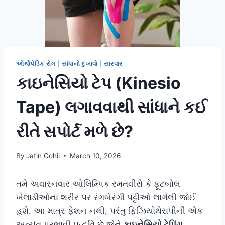
ઓર્થોપેડિક રોગ
|
સાંધાનો દુખાવો
|
સારવાર
કાઇનેસિયો ટેપ (Kinesio
Tape) લગાવવાથી સાંધાને કઈ
રીતે સપોર્ટ મળે છે?
By
Jatin Gohil
March 10, 2026
તમે અવારનવાર ઓલિમ્પિક રમતવીરો કે ફૂટબોલ
ખેલાડીઓના શરીર પર રંગબેરંગી પટ્ટીઓ લાગેલી જોઈ
હશે. આ માત્ર ફેશન નથી, પરંતુ ફિઝિયોથેરાપીની એક
અત્યંત પ્રભાવી પદ્ધતિ છે જેને
કાઇનેસિયો ટેપિંગ