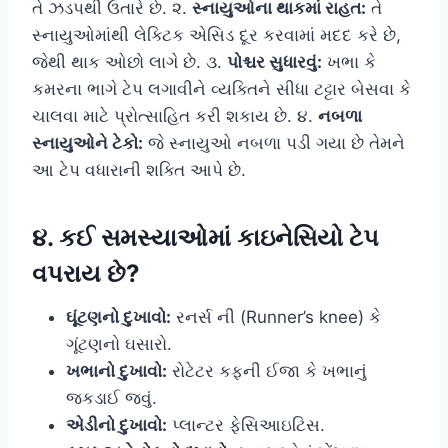
તે ઝડપથી ઉતારે છે. ૨.
સ્નાયુઓના થાકમાં રાહત:
તે
સ્નાયુઓમાંથી લેક્ટિક એસિડ દૂર કરવામાં મદદ કરે છે,
જેથી થાક ઓછો લાગે છે. ૩.
પોશ્ચર સુધારવું:
ખભા કે
કમરના ભાગે ટેપ લગાવીને વ્યક્તિને સીધા ટટ્ટાર બેસવા કે
ચાલવા માટે પ્રોત્સાહિત કરી શકાય છે. ૪.
નબળા
સ્નાયુઓને ટેકો:
જે સ્નાયુઓ નબળા પડી ગયા છે તેમને
આ ટેપ વધારાની શક્તિ આપે છે.
૪. કઈ સમસ્યાઓમાં કાઇનેસિયો ટેપ
વપરાય છે?
ઘૂંટણનો દુખાવો:
રનર્સ ની (Runner’s knee) કે
ગૂંટણનો ઘસારો.
ખભાનો દુખાવો:
રોટેટર કફની ઈજા કે ખભાનું
જકડાઈ જવું.
એડીનો દુખાવો:
પ્લાન્ટર ફેસિઆઇટિસ.