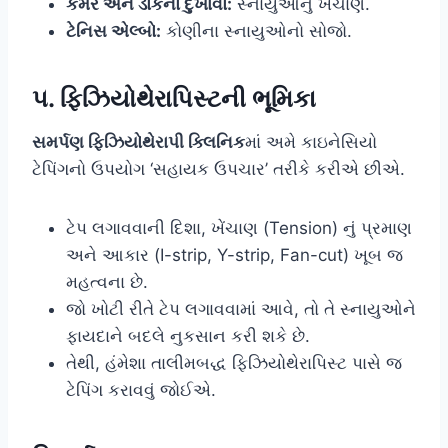
કમર અને ડોકનો દુખાવો:
સ્નાયુઓનું ખેંચાણ.
ટેનિસ એલ્બો:
કોણીના સ્નાયુઓનો સોજો.
૫. ફિઝિયોથેરાપિસ્ટની ભૂમિકા
સમર્પણ ફિઝિયોથેરાપી ક્લિનિક
માં અમે કાઇનેસિયો
ટેપિંગનો ઉપયોગ ‘સહાયક ઉપચાર’ તરીકે કરીએ છીએ.
ટેપ લગાવવાની દિશા, ખેંચાણ (Tension) નું પ્રમાણ
અને આકાર (I-strip, Y-strip, Fan-cut) ખૂબ જ
મહત્વના છે.
જો ખોટી રીતે ટેપ લગાવવામાં આવે, તો તે સ્નાયુઓને
ફાયદાને બદલે નુકસાન કરી શકે છે.
તેથી, હંમેશા તાલીમબદ્ધ ફિઝિયોથેરાપિસ્ટ પાસે જ
ટેપિંગ કરાવવું જોઈએ.