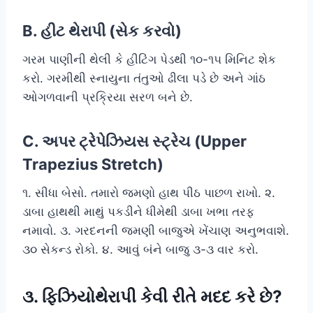
B. હીટ થેરાપી (સેક કરવો)
ગરમ પાણીની થેલી કે હીટિંગ પેડથી ૧૦-૧૫ મિનિટ શેક
કરો. ગરમીથી સ્નાયુના તંતુઓ ઢીલા પડે છે અને ગાંઠ
ઓગળવાની પ્રક્રિયા સરળ બને છે.
C. અપર ટ્રેપેઝિયસ સ્ટ્રેચ (Upper
Trapezius Stretch)
૧. સીધા બેસો. તમારો જમણો હાથ પીઠ પાછળ રાખો. ૨.
ડાબા હાથથી માથું પકડીને ધીમેથી ડાબા ખભા તરફ
નમાવો. ૩. ગરદનની જમણી બાજુએ ખેંચાણ અનુભવાશે.
૩૦ સેકન્ડ રોકો. ૪. આવું બંને બાજુ ૩-૩ વાર કરો.
૩. ફિઝિયોથેરાપી કેવી રીતે મદદ કરે છે?