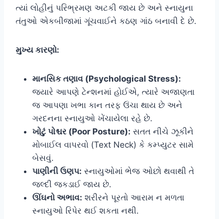
ત્યાં લોહીનું પરિભ્રમણ અટકી જાય છે અને સ્નાયુના
તંતુઓ એકબીજામાં ગૂંચવાઈને કઠણ ગાંઠ બનાવી દે છે.
મુખ્ય કારણો:
માનસિક તણાવ (Psychological Stress):
જ્યારે આપણે ટેન્શનમાં હોઈએ, ત્યારે અજાણતા
જ આપણા ખભા કાન તરફ ઉંચા થાય છે અને
ગરદનના સ્નાયુઓ ખેંચાયેલા રહે છે.
ખોટું પોશ્ચર (Poor Posture):
સતત નીચે ઝૂકીને
મોબાઈલ વાપરવો (Text Neck) કે કમ્પ્યુટર સામે
બેસવું.
પાણીની ઉણપ:
સ્નાયુઓમાં ભેજ ઓછો થવાથી તે
જલ્દી જકડાઈ જાય છે.
ઊંઘનો અભાવ:
શરીરને પૂરતો આરામ ન મળતા
સ્નાયુઓ રિપેર થઈ શકતા નથી.