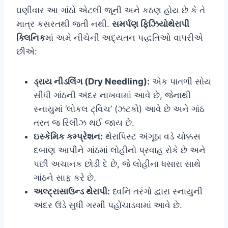
ઘણીવાર આ ગાંઠો એટલી જૂની અને કઠણ હોય છે કે તે
માત્ર કસરતથી જતી નથી.
સમર્પણ ફિઝિયોથેરાપી
ક્લિનિક
માં અમે નીચેની અદ્યતન પદ્ધતિઓ વાપરીએ
છીએ:
ડ્રાય નીડલિંગ (Dry Needling):
એક પાતળી સોય
સીધી ગાંઠની અંદર નાખવામાં આવે છે, જેનાથી
સ્નાયુમાં ‘લોકલ ટ્વિચ’ (ઝટકો) આવે છે અને ગાંઠ
તરત જ રિલીઝ થઈ જાય છે.
ઇસ્કેમિક કમ્પ્રેશન:
થેરાપિસ્ટ અંગૂઠા વડે ચોક્કસ
દબાણ આપીને ગાંઠમાં લોહીનો પ્રવાહ રોકે છે અને
પછી અચાનક છોડી દે છે, જે લોહીના ધસારા સાથે
ગાંઠને સાફ કરે છે.
અલ્ટ્રાસાઉન્ડ થેરાપી:
ધ્વનિ તરંગો દ્વારા સ્નાયુની
અંદર ઉંડે સુધી ગરમી પહોંચાડવામાં આવે છે.