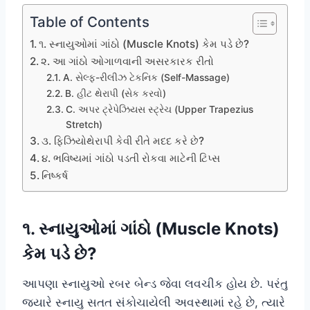
Table of Contents
૧. સ્નાયુઓમાં ગાંઠો (Muscle Knots) કેમ પડે છે?
૨. આ ગાંઠો ઓગાળવાની અસરકારક રીતો
A. સેલ્ફ-રીલીઝ ટેકનિક (Self-Massage)
B. હીટ થેરાપી (સેક કરવો)
C. અપર ટ્રેપેઝિયસ સ્ટ્રેચ (Upper Trapezius
Stretch)
૩. ફિઝિયોથેરાપી કેવી રીતે મદદ કરે છે?
૪. ભવિષ્યમાં ગાંઠો પડતી રોકવા માટેની ટિપ્સ
નિષ્કર્ષ
૧. સ્નાયુઓમાં ગાંઠો (Muscle Knots)
કેમ પડે છે?
આપણા સ્નાયુઓ રબર બેન્ડ જેવા લવચીક હોય છે. પરંતુ
જ્યારે સ્નાયુ સતત સંકોચાયેલી અવસ્થામાં રહે છે, ત્યારે