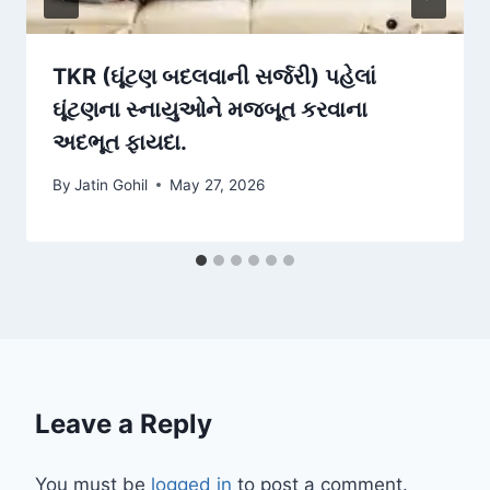
TKR (ઘૂંટણ બદલવાની સર્જરી) પહેલાં
ઘૂંટણના સ્નાયુઓને મજબૂત કરવાના
અદભૂત ફાયદા.
By
Jatin Gohil
May 27, 2026
Leave a Reply
You must be
logged in
to post a comment.