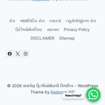
રોગ
ઓર્થોપેડિક રોગ
કસરતો
ન્યુરોલોજીકલ રોગ
ફિઝિયોથેરાપિસ્ટ
સારવાર
Privacy Policy
DISCLAIMER
Sitemap
© 2026 સમર્પણ ફિઝીયોથેરાપી ક્લિનિક - WordPress
Theme by
Kadence WP
Need Help?