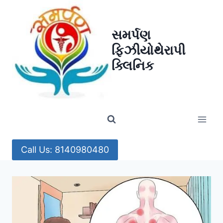
Skip
to
સમર્પણ
content
ફિઝીયોથેરાપી
ક્લિનિક
Call Us: 8140980480