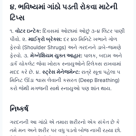
૪. ભવિષ્યમાં ગાંઠો પડતી રોકવા માટેની
ટિપ્સ
૧.
વોટર ઇન્ટેક:
દિવસમાં ઓછામાં ઓછું ૩-૪ લિટર પાણી
પીવો. ૨.
માઈક્રો બ્રેક્સ:
દર ૪૦ મિનિટે ખભાને ગોળ
ફેરવો (Shoulder Shrugs) અને ગરદનને ડાબે-જમણે
ફેરવો. ૩.
મેગ્નેશિયમ યુક્ત આહાર:
પાલક, બદામ અને
ડાર્ક ચોકલેટ જેવા ખોરાક સ્નાયુઓને રિલેક્સ રાખવામાં
મદદ કરે છે. ૪.
સ્ટ્રેસ મેનેજમેન્ટ:
રાત્રે સૂતા પહેલા ૫
મિનિટ ઊંડા શ્વાસ લેવાની કસરત (Deep Breathing)
કરો જેથી મગજની સાથે સ્નાયુઓ પણ શાંત થાય.
નિષ્કર્ષ
ગરદનની આ ગાંઠો એ તમારા શરીરનો એક સંકેત છે કે
તમે મન અને શરીર પર વધુ પડતો બોજ નાખી રહ્યા છો.