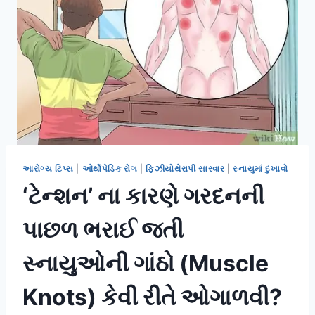
આરોગ્ય ટિપ્સ
|
ઓર્થોપેડિક રોગ
|
ફિઝીયોથેરાપી સારવાર
|
સ્નાયુમાં દુખાવો
‘ટેન્શન’ ના કારણે ગરદનની
પાછળ ભરાઈ જતી
સ્નાયુઓની ગાંઠો (Muscle
Knots) કેવી રીતે ઓગાળવી?