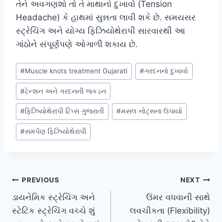
તેને અવગણશો તો તે માથાનો દુખાવો (Tension
Headache) કે હાથમાં સુન્નતા લાવી શકે છે. સમયસર
સ્ટ્રેચિંગ અને યોગ્ય ફિઝિયોથેરાપી સારવારથી આ
ગાંઠોને સંપૂર્ણપણે ઓગાળી શકાય છે.
Post
#
Muscle knots treatment Gujarati
#
ગરદનનો દુખાવો
Tags:
#
ટેન્શન અને ગરદનની જકડન
#
ફિઝિયોથેરાપી ટિપ્સ ગુજરાતી
#
મસલ નોટ્સના ઉપાયો
#
સમર્પણ ફિઝિયોથેરાપી
Post
PREVIOUS
NEXT
ડાયનેમિક સ્ટ્રેચિંગ અને
ઉંમર વધવાની સાથે
navigation
સ્ટેટિક સ્ટ્રેચિંગ વચ્ચે શું
લવચીકતા (Flexibility)