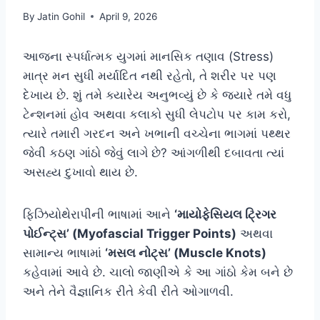
By
Jatin Gohil
April 9, 2026
આજના સ્પર્ધાત્મક યુગમાં માનસિક તણાવ (Stress)
માત્ર મન સુધી મર્યાદિત નથી રહેતો, તે શરીર પર પણ
દેખાય છે. શું તમે ક્યારેય અનુભવ્યું છે કે જ્યારે તમે વધુ
ટેન્શનમાં હોવ અથવા કલાકો સુધી લેપટોપ પર કામ કરો,
ત્યારે તમારી ગરદન અને ખભાની વચ્ચેના ભાગમાં પથ્થર
જેવી કઠણ ગાંઠો જેવું લાગે છે? આંગળીથી દબાવતા ત્યાં
અસહ્ય દુખાવો થાય છે.
ફિઝિયોથેરાપીની ભાષામાં આને
‘માયોફેસિયલ ટ્રિગર
પોઈન્ટ્સ’ (Myofascial Trigger Points)
અથવા
સામાન્ય ભાષામાં
‘મસલ નોટ્સ’ (Muscle Knots)
કહેવામાં આવે છે. ચાલો જાણીએ કે આ ગાંઠો કેમ બને છે
અને તેને વૈજ્ઞાનિક રીતે કેવી રીતે ઓગાળવી.