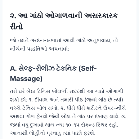
૨. આ ગાંઠો ઓગાળવાની અસરકારક
રીતો
જો તમને ગરદન-ખભામાં આવી ગાંઠો અનુભવાય, તો
નીચેની પદ્ધતિઓ અપનાવો:
A. સેલ્ફ-રીલીઝ ટેકનિક (Self-
Massage)
તમે ઘરે બેઠા ‘ટેનિસ બોલ’ની મદદથી આ ગાંઠો ઓગાળી
શકો છો: ૧. દીવાલ અને તમારી પીઠ (જ્યાં ગાંઠ છે ત્યાં)
વચ્ચે ટેનિસ બોલ રાખો. ૨. ધીમે ધીમે શરીરને ઉપર-નીચે
અથવા ગોળ ફેરવો જેથી બોલ તે ગાંઠ પર દબાણ લાવે. ૩.
જ્યાં વધુ દુખાવો થાય ત્યાં ૧૦-૧૫ સેકન્ડ સ્થિર રહો.
આનાથી લોહીનો પ્રવાહ ત્યાં પાછો ફરશે.