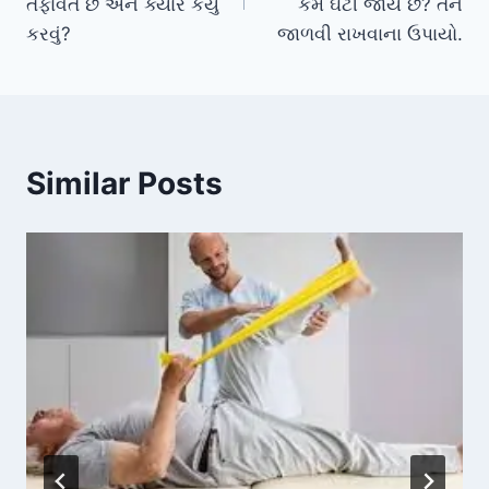
તફાવત છે અને ક્યારે કયું
કેમ ઘટી જાય છે? તેને
કરવું?
જાળવી રાખવાના ઉપાયો.
Similar Posts