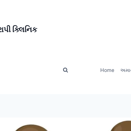
ાપી ક્લિનિક
Home
અમાર