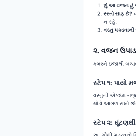
શું આ વજન હુ
રસ્તો સાફ છે?
વ
ન રહે.
વસ્તુ પકડવાની 
૨. વજન ઉપાડવ
કમરને ઇજાથી બચાવવા
સ્ટેપ ૧: પાયો
વસ્તુની એકદમ નજી
થોડો આગળ રાખો જે
સ્ટેપ ૨: ઘૂંટણ
આ સૌથી મહત્વનો નિય