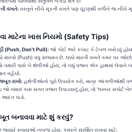
ાવળમાં ચાલવાથી સંતુલન બગડી શકે છે.
કતી વખતે:
વસ્તુને નીચે મૂકતી વખતે પણ ઘૂંટણથી વળીને જ નીચે 
ા માટેના ખાસ નિયમો (Safety Tips)
હીં (Push, Don’t Pull):
જો કોઈ ભારે કબાટ કે ટેબલ ખસેડવું હોય, 
ક્કો મારવો (Push) વધુ સલામત છે. ધક્કો મારતી વખતે કમર પર ઓછો
 તમારી પાસે બે થેલીઓ હોય, તો બધું વજન એક હાથમાં લેવાને બદ
જન વહેંચો.
જબૂત રાખો:
હથેળીઓનો પૂરો ઉપયોગ કરો, માત્ર આંગળીઓથી વ
:
જો તમારું કામ સતત વજન ઉપાડવાનું હોય, તો ‘લમ્બર સપોર્ટ બેલ્
ી આદત પાડો.
ત બનાવવા માટે શું કરવું?
ે જ્યારે સ્નાયુઓ નબળા હોય. કમરને સુરક્ષિત રાખવા માટે: