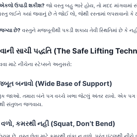
ં એકલો ઉપાડી શકીશ?
જો વસ્તુ બહુ ભારે હોય, તો મદદ માંગવામાં 
સ્તુ લઈને ક્યાં જવાનું છે તે જોઈ લો, જેથી રસ્તામાં લપસવાનો ક
જગ્યા છે?
વસ્તુને મજબૂતીથી પકડી શકાય તેવી સ્થિતિમાં છે કે નહી
ાની સાચી પદ્ધતિ (The Safe Lifting Tech
 માટે નીચેના સ્ટેપ્સને અનુસરો:
 મજબૂત બનાવો (Wide Base of Support)
ક જાઓ. તમારા બંને પગ વચ્ચે ખભા જેટલું અંતર રાખો. એક પગ
થી સંતુલન જળવાય.
થી વળો, કમરથી નહીં (Squat, Don’t Bend)
મ છે. વસ્તુ લેવા માટે કમરથી વાંકા ન વળો, પરંતુ ઘૂંટણથી નીચે 