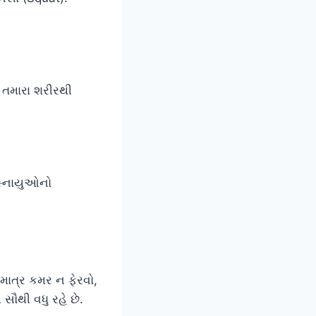
ુ તમારા શરીરથી
સ્નાયુઓનો
માત્ર કમર ન ફેરવો,
સૌથી વધુ રહે છે.