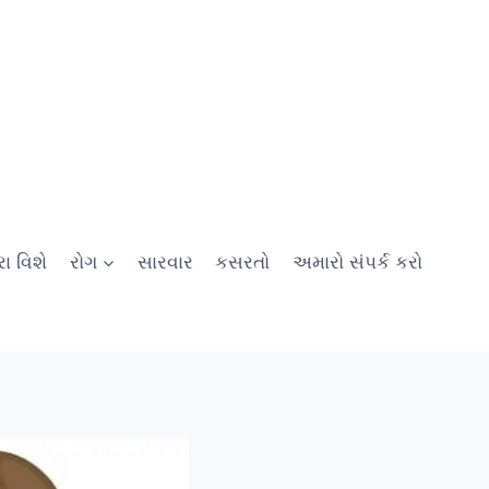
ા વિશે
રોગ
સારવાર
કસરતો
અમારો સંપર્ક કરો