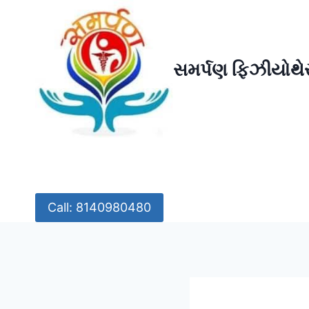
Skip
to
content
સમર્પણ ફિઝીયોથેર
Call: 8140980480