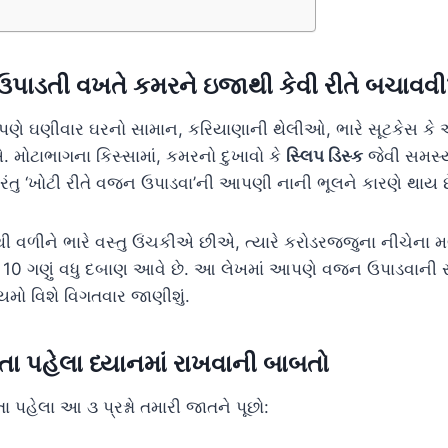
 ઉપાડતી વખતે કમરને ઇજાથી કેવી રીતે બચાવવ
પણે ઘણીવાર ઘરનો સામાન, કરિયાણાની થેલીઓ, ભારે સૂટકેસ કે 
મોટાભાગના કિસ્સામાં, કમરનો દુખાવો કે
સ્લિપ ડિસ્ક
જેવી સમસ
રંતુ ‘ખોટી રીતે વજન ઉપાડવા’ની આપણી નાની ભૂલને કારણે થાય છ
 વળીને ભારે વસ્તુ ઉંચકીએ છીએ, ત્યારે કરોડરજ્જુના નીચેના 
10 ગણું વધુ દબાણ આવે છે. આ લેખમાં આપણે વજન ઉપાડવાની 
ો વિશે વિગતવાર જાણીશું.
ા પહેલા ધ્યાનમાં રાખવાની બાબતો
 પહેલા આ ૩ પ્રશ્નો તમારી જાતને પૂછો: