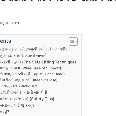
ary 10, 2026
tents
ડતી વખતે કમરને ઇજાથી કેવી રીતે બચાવવી?
ેલા ધ્યાનમાં રાખવાની બાબતો
 સાચી પદ્ધતિ (The Safe Lifting Technique)
ો મજબૂત બનાવો (Wide Base of Support)
ટણથી વળો, કમરથી નહીં (Squat, Don’t Bend)
તુને શરીરની નજીક રાખો (Keep it Close)
ના સ્નાયુઓનો ઉપયોગ કરો
ચાલતી વખતે રાખવાની સાવચેતી
ાટેના ખાસ નિયમો (Safety Tips)
ાવવા માટે શું કરવું?
કરવું?