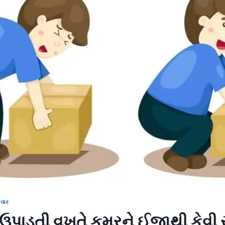
વાર
ઉપાડતી વખતે કમરને ઈજાથી કેવી ર