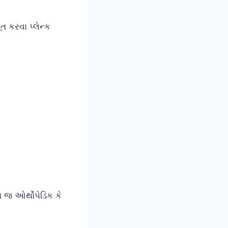
 કરવા પ્લેન્ક
 જ ઓર્થોપેડિક કે