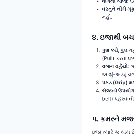
ધીમેથી ચાલો:
ઉત
વસ્તુને નીચે મૂ
નહીં.
૪. ઇજાથી બચવ
પુશ કરો, પુલ ન
(Pull) કરતા ધ
વજન વહેંચો:
જો
અડધું-અડધું વ
પકડ (Grip) મ
બેલ્ટનો ઉપયોગ
belt) પહેરવાન
૫. કમરને મજબૂ
ઇજા ત્યારે જ થાય છ