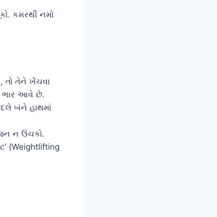
મૂકો. કમરથી નમો
તો તેને ખેંચવા
 ભાર આવે છે.
લે બંને હાથમાં
જન ન ઉંચકો.
ટ’ (Weightlifting