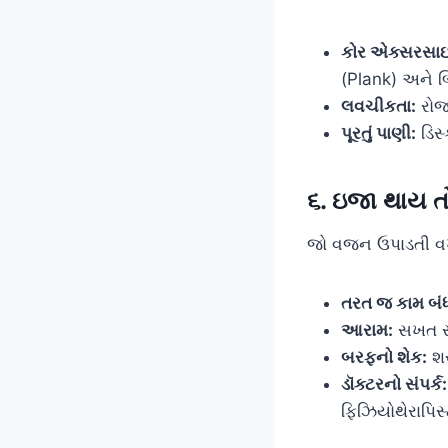
કોર એક્સરસાઇ
(Plank) અને બ
લવચીકતા:
રોજ 
પૂરતું પાણી:
ડિસ્
૬. ઇજા થાય તો 
જો વજન ઉપાડતી વખ
તરત જ કામ બંધ
આરામ:
સખત સ
બરફનો શેક:
શર
ડૉક્ટરનો સંપર્ક:
ફિઝિયોથેરાપિસ્