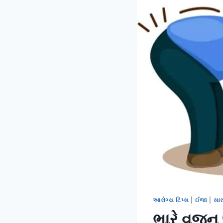
આરોગ્ય ટિપ્સ
|
ઈજા
|
સાર
ભારે વજન 