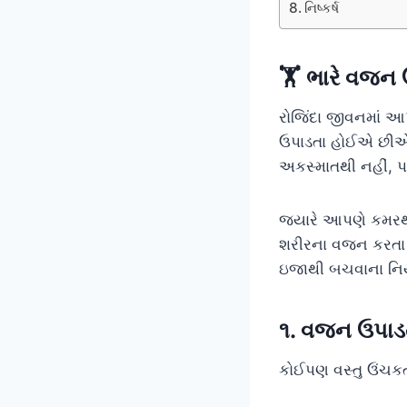
નિષ્કર્ષ
🏋️ ભારે વજન
રોજિંદા જીવનમાં આ
ઉપાડતા હોઈએ છીએ. 
અકસ્માતથી નહીં, પ
જ્યારે આપણે કમરથી
શરીરના વજન કરતા 
ઇજાથી બચવાના નિયમ
૧. વજન ઉપાડત
કોઈપણ વસ્તુ ઉંચકતા