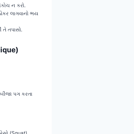
સંકોચ ન કરો.
ે ઠોકર લાગવાનો ભય
ં તે તપાસો.
nique)
 બીજા પગ કરતા
બેસો (Squat).