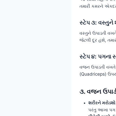
તમારી કમરને એકદમ
સ્ટેપ ૩: વસ્તુ
વસ્તુને ઉપાડતી વખત
જેટલી દૂર હશે, તમ
સ્ટેપ ૪: પગના
વજન ઉપાડતી વખતે
(Quadriceps) ઉપય
૩. વજન ઉપાડી
શરીરને મરોડશો
પરંતુ આખા પગ ફ