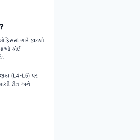
ી?
ઓફિસમાં ભારે ફાઇલો
્યાઓ કોઈ
ે.
મણકા (L4-L5) પર
સાચી રીત અને