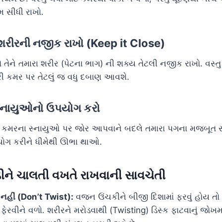
 સીધી રાખો.
ને શરીરની નજીક રાખો (Keep it Close)
ે તેને તમારા શરીર (પેટના ભાગ) ની શક્ય તેટલી નજીક રાખો. વસ્ત
ારી કમર પર તેટલું જ વધુ દબાણ આવશે.
 સ્નાયુઓનો ઉપયોગ કરો
 કમરના સ્નાયુઓ પર જોર આપવાને બદલે તમારા પગના મજબૂત 
ોગ કરીને ધીમેથી ઊભા થાઓ.
ને ચાલતી વખતે રાખવાની સાવચેતી
 નહીં (Don’t Twist):
વજન ઉંચકીને બીજી દિશામાં ફરવું હોય તો 
ેરવીને વળો. શરીરને મરોડવાથી (Twisting) ડિસ્ક ફાટવાનું જોખમ 