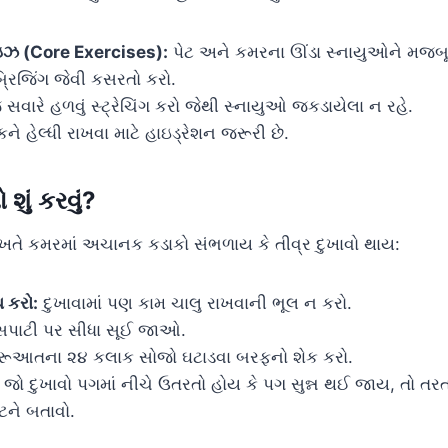
ઝ (Core Exercises):
પેટ અને કમરના ઊંડા સ્નાયુઓને મજબૂત
્રિજિંગ જેવી કસરતો કરો.
સવારે હળવું સ્ટ્રેચિંગ કરો જેથી સ્નાયુઓ જકડાયેલા ન રહે.
કને હેલ્ધી રાખવા માટે હાઇડ્રેશન જરૂરી છે.
શું કરવું?
તે કમરમાં અચાનક કડાકો સંભળાય કે તીવ્ર દુખાવો થાય:
 કરો:
દુખાવામાં પણ કામ ચાલુ રાખવાની ભૂલ ન કરો.
પાટી પર સીધા સૂઈ જાઓ.
ૂઆતના ૨૪ કલાક સોજો ઘટાડવા બરફનો શેક કરો.
જો દુખાવો પગમાં નીચે ઉતરતો હોય કે પગ સુન્ન થઈ જાય, તો તરત
ટને બતાવો.