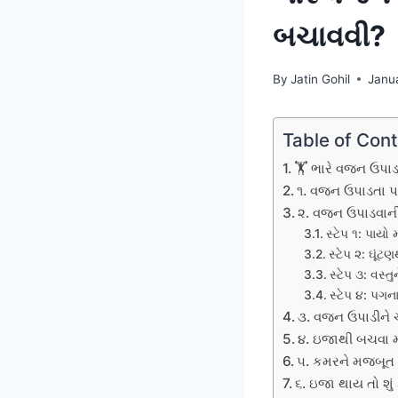
બચાવવી?
By
Jatin Gohil
Janu
Table of Con
🏋️ ભારે વજન ઉપા
૧. વજન ઉપાડતા પહ
૨. વજન ઉપાડવાની
સ્ટેપ ૧: પાય
સ્ટેપ ૨: ઘૂં
સ્ટેપ ૩: વસ્
સ્ટેપ ૪: પગ
૩. વજન ઉપાડીને 
૪. ઇજાથી બચવા મ
૫. કમરને મજબૂત બન
૬. ઇજા થાય તો શું 