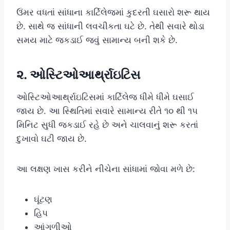
ઉંમર વધતાં સાંધાના કાર્ટિલેજમાં કુદરતી ઘસારો શરૂ થાય
છે. સાથે જ સાંધાની લવચીકતા ઘટે છે. તેથી સવારે થોડા
સમય માટે જકડાઈ જવું સામાન્ય બની શકે છે.
૨. ઓસ્ટિઓઆર્થ્રાઇટિસ
ઓસ્ટિઓઆર્થ્રાઇટિસમાં કાર્ટિલેજ ધીમે ધીમે ઘસાઈ
જાય છે. આ સ્થિતિમાં સવારે સામાન્ય રીતે ૧૦ થી ૧૫
મિનિટ સુધી જકડાઈ રહે છે અને ચાલવાનું શરૂ કરતાં
દુખાવો ઘટી જાય છે.
આ લક્ષણ ખાસ કરીને નીચેના સાંધામાં જોવા મળે છે:
ઘૂંટણ
હિપ
આંગળીઓ