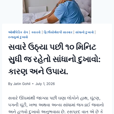
ઓર્થોપેડિક રોગ
|
કસરતો
|
ફિઝીયોથેરાપી સારવાર
|
સાંધાનો દુખાવો
|
સ્નાયુમાં દુખાવો
સવારે ઉઠ્યા પછી ૧૦ મિનિટ
સુધી જ રહેતો સાંધાનો દુખાવો:
કારણ અને ઉપાય.
By
Jatin Gohil
July 1, 2026
સવારે ઊંઘમાંથી જાગ્યા પછી ઘણા લોકોને હાથ, ઘૂંટણ,
પગની ઘૂંટી, ખભા અથવા અન્ય સાંધામાં જકડાઈ જવાનો
અને હળવો દુખાવો અનુભવાય છે. રસપ્રદ વાત એ છે કે