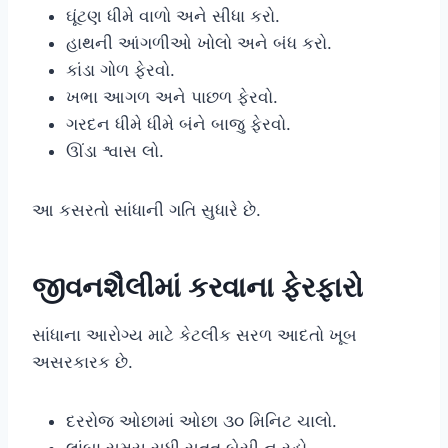
ઘૂંટણ ધીમે વાળો અને સીધા કરો.
હાથની આંગળીઓ ખોલો અને બંધ કરો.
કાંડા ગોળ ફેરવો.
ખભા આગળ અને પાછળ ફેરવો.
ગરદન ધીમે ધીમે બંને બાજુ ફેરવો.
ઊંડા શ્વાસ લો.
આ કસરતો સાંધાની ગતિ સુધારે છે.
જીવનશૈલીમાં કરવાના ફેરફારો
સાંધાના આરોગ્ય માટે કેટલીક સરળ આદતો ખૂબ
અસરકારક છે.
દરરોજ ઓછામાં ઓછા ૩૦ મિનિટ ચાલો.
લાંબા સમય સુધી સતત બેસી ન રહો.