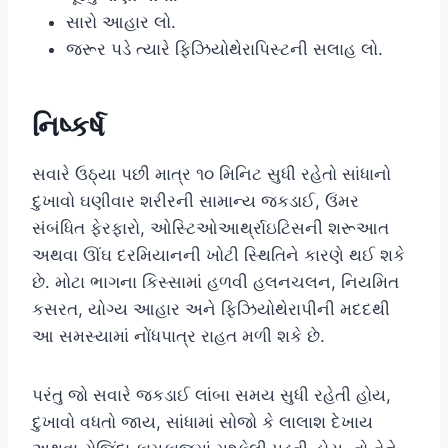
સારો આહાર લો.
જરૂર પડે ત્યારે ફિઝિયોથેરાપિસ્ટની સલાહ લો.
નિષ્કર્ષ
સવારે ઉઠ્યા પછી માત્ર ૧૦ મિનિટ સુધી રહેતો સાંધાનો
દુખાવો ઘણીવાર શરીરની સામાન્ય જકડાઈ, ઉંમર
સંબંધિત ફેરફારો, ઓસ્ટિઓઆર્થ્રાઇટિસની શરૂઆત
અથવા ઊંઘ દરમિયાનની ખોટી સ્થિતિને કારણે થઈ શકે
છે. મોટા ભાગના કિસ્સામાં હળવી હલનચલન, નિયમિત
કસરત, યોગ્ય આહાર અને ફિઝિયોથેરાપીની મદદથી
આ સમસ્યામાં નોંધપાત્ર રાહત મળી શકે છે.
પરંતુ જો સવારે જકડાઈ લાંબા સમય સુધી રહેતી હોય,
દુખાવો વધતો જાય, સાંધામાં સોજો કે લાલાશ દેખાય