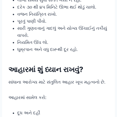
દરેક ૩૦ થી ૪૫ મિનિટે ઊભા થઈ થોડું ચાલો.
વજન નિયંત્રિત રાખો.
પૂરતું પાણી પીવો.
સારી ગુણવત્તાનું ગાદલું અને યોગ્ય ઊંચાઈનું તકીયું
વાપરો.
નિયમિત ઊંઘ લો.
ધૂમ્રપાન અને વધુ દારૂથી દૂર રહો.
આહારમાં શું ધ્યાન રાખવું?
સાંધાના આરોગ્ય માટે સંતુલિત આહાર ખૂબ મહત્વનો છે.
આહારમાં સામેલ કરો:
દૂધ અને દહીં