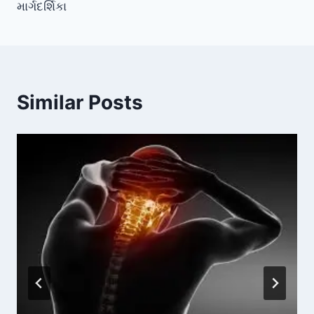
માર્ગદર્શિકા
Similar Posts