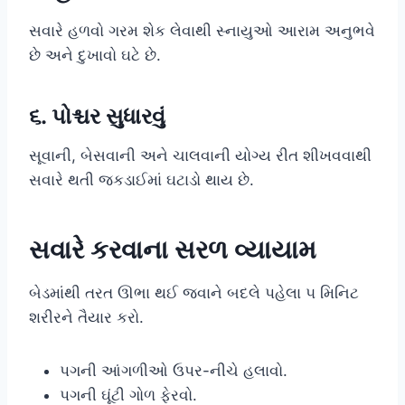
સવારે હળવો ગરમ શેક લેવાથી સ્નાયુઓ આરામ અનુભવે
છે અને દુખાવો ઘટે છે.
૬. પોશ્ચર સુધારવું
સૂવાની, બેસવાની અને ચાલવાની યોગ્ય રીત શીખવવાથી
સવારે થતી જકડાઈમાં ઘટાડો થાય છે.
સવારે કરવાના સરળ વ્યાયામ
બેડમાંથી તરત ઊભા થઈ જવાને બદલે પહેલા ૫ મિનિટ
શરીરને તૈયાર કરો.
પગની આંગળીઓ ઉપર-નીચે હલાવો.
પગની ઘૂંટી ગોળ ફેરવો.