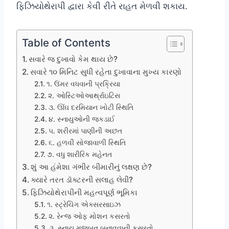
ફિઝિયોથેરાપી દ્વારા કેવી રીતે રાહત મેળવી શકાય.
Table of Contents
સવારે જ દુખાવો કેમ થાય છે?
સવારે ૧૦ મિનિટ સુધી રહેતા દુખાવાના મુખ્ય કારણો
૧. ઉંમર વધવાની પ્રક્રિયા
૨. ઓસ્ટિઓઆર્થ્રાઇટિસ
૩. ઊંઘ દરમિયાન ખોટી સ્થિતિ
૪. સ્નાયુઓની જકડાઈ
૫. શરીરમાં પાણીની અછત
૬. હળવી સોજાવાળી સ્થિતિ
૭. વધુ શારીરિક મહેનત
શું આ હંમેશા ગંભીર બીમારીનું લક્ષણ છે?
ક્યારે તરત ડૉક્ટરની સલાહ લેવી?
ફિઝિયોથેરાપીની મહત્વપૂર્ણ ભૂમિકા
૧. સ્ટ્રેચિંગ એક્સરસાઇઝ
૨. રેન્જ ઓફ મોશન કસરતો
૩. સ્નાયુ મજબૂત બનાવવાની કસરતો