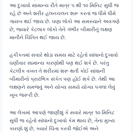
આ દુખાવો સામાન્ય રીતે માત્ર ૫ થી ૧૦ મિનિટ સુધી જ
રહે છે અને શરીર હલનચલન શરૂ કરતાં જ ધીમે ધીમે
ગાયબ થઈ જાય છે. ઘણા લોકો આ સમસ્યાને અવગણે
છે, જ્યારે કેટલાક લોકો તેને ગંભીર બીમારીનું લક્ષણ
માનીને ચિંતિત થઈ જાય છે.
હકીકતમાં સવારે થોડા સમય માટે રહેતો સાંધાનો દુખાવો
ઘણીવાર સામાન્ય કારણોથી પણ થઈ શકે છે. પરંતુ
કેટલીક વખત તે શરીરમાં શરૂ થતી કોઈ સાંધાની
બીમારીનો પ્રારંભિક સંકેત પણ હોઈ શકે છે. તેથી આ
લક્ષણને સમજવું અને યોગ્ય સમયે યોગ્ય પગલાં લેવું
ખૂબ જરૂરી છે.
આ લેખમાં આપણે જાણીશું કે સવારે માત્ર ૧૦ મિનિટ
સુધી જ રહેતો સાંધાનો દુખાવો કેમ થાય છે, તેના મુખ્ય
કારણો શું છે, ક્યારે ચિંતા કરવી જોઈએ અને