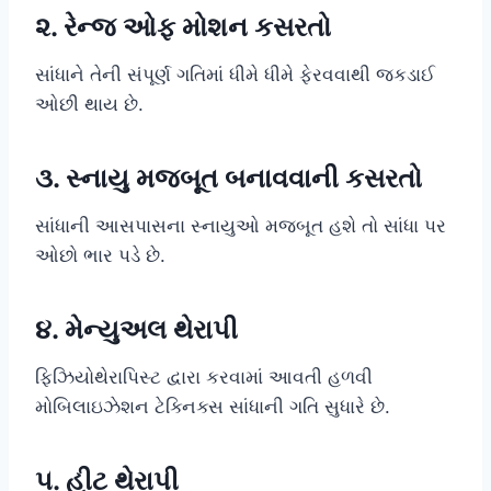
૨. રેન્જ ઓફ મોશન કસરતો
સાંધાને તેની સંપૂર્ણ ગતિમાં ધીમે ધીમે ફેરવવાથી જકડાઈ
ઓછી થાય છે.
૩. સ્નાયુ મજબૂત બનાવવાની કસરતો
સાંધાની આસપાસના સ્નાયુઓ મજબૂત હશે તો સાંધા પર
ઓછો ભાર પડે છે.
૪. મેન્યુઅલ થેરાપી
ફિઝિયોથેરાપિસ્ટ દ્વારા કરવામાં આવતી હળવી
મોબિલાઇઝેશન ટેક્નિક્સ સાંધાની ગતિ સુધારે છે.
૫. હીટ થેરાપી