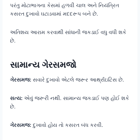
પરંતુ મોટાભાગના કેસમાં હળવી ચાલ અને નિયંત્રિત
કસરત દુખાવો ઘટાડવામાં મદદરૂપ બને છે.
અતિશય આરામ કરવાથી સાંધાની જકડાઈ વધુ વધી શકે
છે.
સામાન્ય ગેરસમજો
ગેરસમજ:
સવારે દુખાવો એટલે જરૂર આર્થ્રાઇટિસ છે.
સત્ય:
એવું જરૂરી નથી. સામાન્ય જકડાઈ પણ હોઈ શકે
છે.
ગેરસમજ:
દુખાવો હોય તો કસરત બંધ કરવી.