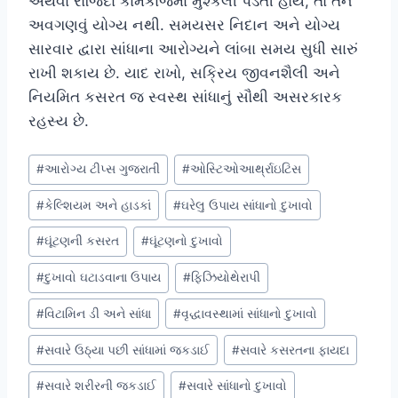
અથવા રોજિંદા કામકાજમાં મુશ્કેલી પડતી હોય, તો તેને
અવગણવું યોગ્ય નથી. સમયસર નિદાન અને યોગ્ય
સારવાર દ્વારા સાંધાના આરોગ્યને લાંબા સમય સુધી સારું
રાખી શકાય છે. યાદ રાખો, સક્રિય જીવનશૈલી અને
નિયમિત કસરત જ સ્વસ્થ સાંધાનું સૌથી અસરકારક
રહસ્ય છે.
Post
#
આરોગ્ય ટીપ્સ ગુજરાતી
#
ઓસ્ટિઓઆર્થ્રાઇટિસ
Tags:
#
કેલ્શિયમ અને હાડકાં
#
ઘરેલુ ઉપાય સાંધાનો દુખાવો
#
ઘૂંટણની કસરત
#
ઘૂંટણનો દુખાવો
#
દુખાવો ઘટાડવાના ઉપાય
#
ફિઝિયોથેરાપી
#
વિટામિન ડી અને સાંધા
#
વૃદ્ધાવસ્થામાં સાંધાનો દુખાવો
#
સવારે ઉઠ્યા પછી સાંધામાં જકડાઈ
#
સવારે કસરતના ફાયદા
#
સવારે શરીરની જકડાઈ
#
સવારે સાંધાનો દુખાવો