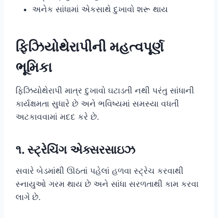
અનેક સાંધામાં એકસાથે દુખાવો શરૂ થાય
ફિઝિયોથેરાપીની મહત્વપૂર્ણ
ભૂમિકા
ફિઝિયોથેરાપી માત્ર દુખાવો ઘટાડતી નથી પરંતુ સાંધાની
કાર્યક્ષમતા સુધારે છે અને ભવિષ્યમાં સમસ્યા વધતી
અટકાવવામાં મદદ કરે છે.
૧. સ્ટ્રેચિંગ એક્સરસાઇઝ
સવારે બેડમાંથી ઊઠતાં પહેલાં હળવા સ્ટ્રેચ કરવાથી
સ્નાયુઓ ગરમ થાય છે અને સાંધા સરળતાથી કામ કરવા
લાગે છે.