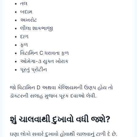
તલ
બદામ
અખરોટ
લીલા શાકભાજી
દાળ
ફળ
વિટામિન C ધરાવતા ફળ
ઓમેગા-૩ યુક્ત ખોરાક
પૂરતું પ્રોટીન
જો વિટામિન D અથવા કેલ્શિયમની ઉણપ હોય તો
ડૉક્ટરની સલાહ મુજબ પૂરક દવાઓ લેવી.
શું ચાલવાથી દુખાવો વધી જશે?
ઘણા લોકો સવારે દુખાવો હોવાથી ચાલવાનું ટાળી દે છે.