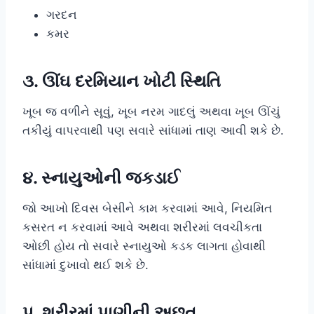
ગરદન
કમર
૩. ઊંઘ દરમિયાન ખોટી સ્થિતિ
ખૂબ જ વળીને સૂવું, ખૂબ નરમ ગાદલું અથવા ખૂબ ઊંચું
તકીયું વાપરવાથી પણ સવારે સાંધામાં તાણ આવી શકે છે.
૪. સ્નાયુઓની જકડાઈ
જો આખો દિવસ બેસીને કામ કરવામાં આવે, નિયમિત
કસરત ન કરવામાં આવે અથવા શરીરમાં લવચીકતા
ઓછી હોય તો સવારે સ્નાયુઓ કડક લાગતા હોવાથી
સાંધામાં દુખાવો થઈ શકે છે.
૫. શરીરમાં પાણીની અછત