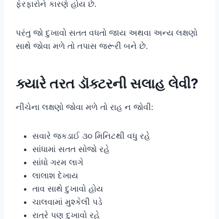
ફેરફારોને કારણે હોય છે.
પરંતુ જો દુખાવો સતત વધતો જાય અથવા અન્ય લક્ષણો
સાથે જોવા મળે તો તપાસ જરૂરી બને છે.
ક્યારે તરત ડૉક્ટરની સલાહ લેવી?
નીચેના લક્ષણો જોવા મળે તો રાહ ન જોવી:
સવારે જકડાઈ ૩૦ મિનિટથી વધુ રહે
સાંધામાં સતત સોજો રહે
સાંધો ગરમ લાગે
લાલાશ દેખાય
તાવ સાથે દુખાવો હોય
ચાલવામાં મુશ્કેલી પડે
રાત્રે પણ દુખાવો રહે