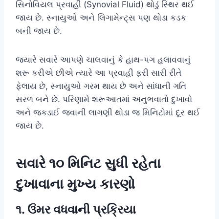
સિનોવિયલ પ્રવાહી (Synovial Fluid) થોડું સ્થિર થઈ
જાય છે. સ્નાયુઓ અને લિગામેન્ટ્સ પણ થોડા કડક
બની જાય છે.
જ્યારે સવારે આપણે ચાલવાનું કે હાથ-પગ હલાવવાનું
શરૂ કરીએ છીએ ત્યારે આ પ્રવાહી ફરી સારી રીતે
ફેલાય છે, સ્નાયુઓ ગરમ થાય છે અને સાંધાની ગતિ
સરળ બને છે. પરિણામે શરૂઆતમાં અનુભવાતો દુખાવો
અને જકડાઈ જવાની લાગણી થોડા જ મિનિટોમાં દૂર થઈ
જાય છે.
સવારે ૧૦ મિનિટ સુધી રહેતા
દુખાવાના મુખ્ય કારણો
૧. ઉંમર વધવાની પ્રક્રિયા