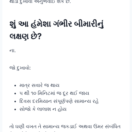
થોડો દુખાવો અનુભવાઈ શકે છે.
શું આ હંમેશા ગંભીર બીમારીનું
લક્ષણ છે?
ના.
જો દુખાવો:
માત્ર સવારે જ થાય
૫ થી ૧૦ મિનિટમાં જ દૂર થઈ જાય
દિવસ દરમિયાન સંપૂર્ણપણે સામાન્ય રહે
સોજો કે લાલાશ ન હોય
તો ઘણી વખત તે સામાન્ય જકડાઈ અથવા ઉંમર સંબંધિત