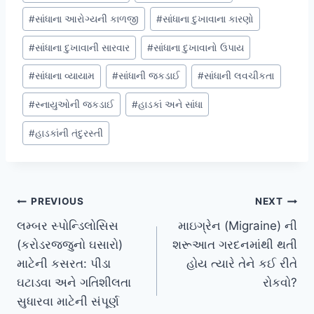
#
સાંધાના આરોગ્યની કાળજી
#
સાંધાના દુખાવાના કારણો
#
સાંધાના દુખાવાની સારવાર
#
સાંધાના દુખાવાનો ઉપાય
#
સાંધાના વ્યાયામ
#
સાંધાની જકડાઈ
#
સાંધાની લવચીકતા
#
સ્નાયુઓની જકડાઈ
#
હાડકાં અને સાંધા
#
હાડકાંની તંદુરસ્તી
Post
PREVIOUS
NEXT
લમ્બર સ્પોન્ડિલોસિસ
માઇગ્રેન (Migraine) ની
navigation
(કરોડરજ્જુનો ઘસારો)
શરૂઆત ગરદનમાંથી થતી
માટેની કસરત: પીડા
હોય ત્યારે તેને કઈ રીતે
ઘટાડવા અને ગતિશીલતા
રોકવો?
સુધારવા માટેની સંપૂર્ણ