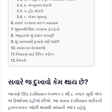
૪. મેન્યુઅલ થેરાપી
૫. હીટ થેરાપી
૬. પોશ્ચર સુધારવું
સવારે કરવાના સરળ વ્યાયામ
જીવનશૈલીમાં કરવાના ફેરફારો
આહારમાં શું ધ્યાન રાખવું?
શું ચાલવાથી દુખાવો વધી જશે?
સામાન્ય ગેરસમજો
નિવારણ માટે દૈનિક રૂટિન
નિષ્કર્ષ
સવારે જ દુખાવો કેમ થાય છે?
આપણે ઊંઘ દરમિયાન લગભગ ૬ થી ૮ કલાક સુધી એક
જ સ્થિતિમાં રહીએ છીએ. આ સમય દરમિયાન શરીરની
હલનચલન ઓછી થવાથી સાંધાની અંદર રહેલું