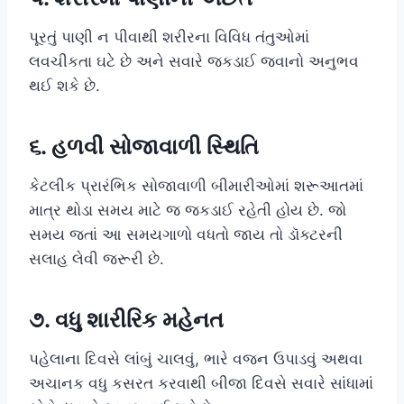
પૂરતું પાણી ન પીવાથી શરીરના વિવિધ તંતુઓમાં
લવચીકતા ઘટે છે અને સવારે જકડાઈ જવાનો અનુભવ
થઈ શકે છે.
૬. હળવી સોજાવાળી સ્થિતિ
કેટલીક પ્રારંભિક સોજાવાળી બીમારીઓમાં શરૂઆતમાં
માત્ર થોડા સમય માટે જ જકડાઈ રહેતી હોય છે. જો
સમય જતાં આ સમયગાળો વધતો જાય તો ડૉક્ટરની
સલાહ લેવી જરૂરી છે.
૭. વધુ શારીરિક મહેનત
પહેલાના દિવસે લાંબું ચાલવું, ભારે વજન ઉપાડવું અથવા
અચાનક વધુ કસરત કરવાથી બીજા દિવસે સવારે સાંધામાં