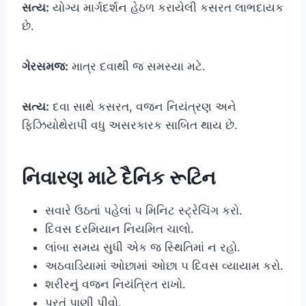
સત્ય:
યોગ્ય માર્ગદર્શન હેઠળ કરાયેલી કસરત લાભદાયક
છે.
ગેરસમજ:
માત્ર દવાથી જ સમસ્યા મટે.
સત્ય:
દવા સાથે કસરત, વજન નિયંત્રણ અને
ફિઝિયોથેરાપી વધુ અસરકારક સાબિત થાય છે.
નિવારણ માટે દૈનિક રૂટિન
સવારે ઉઠતાં પહેલાં ૫ મિનિટ સ્ટ્રેચિંગ કરો.
દિવસ દરમિયાન નિયમિત ચાલો.
લાંબા સમય સુધી એક જ સ્થિતિમાં ન રહો.
અઠવાડિયામાં ઓછામાં ઓછા ૫ દિવસ વ્યાયામ કરો.
શરીરનું વજન નિયંત્રિત રાખો.
પૂરતું પાણી પીવો.