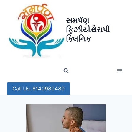
Skip
to
સમર્પણ
content
ફિઝીયોથેરાપી
ક્લિનિક
Call Us: 8140980480