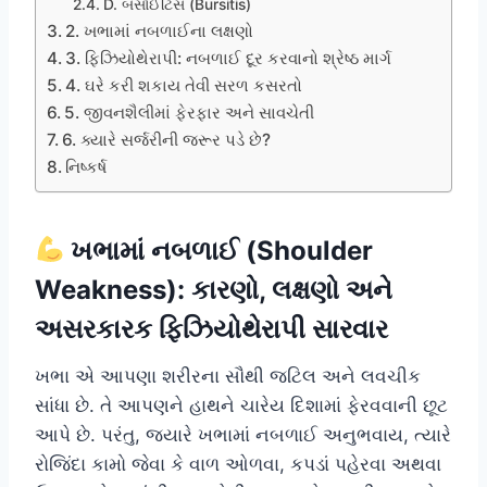
D. બર્સાઈટિસ (Bursitis)
2. ખભામાં નબળાઈના લક્ષણો
3. ફિઝિયોથેરાપી: નબળાઈ દૂર કરવાનો શ્રેષ્ઠ માર્ગ
4. ઘરે કરી શકાય તેવી સરળ કસરતો
5. જીવનશૈલીમાં ફેરફાર અને સાવચેતી
6. ક્યારે સર્જરીની જરૂર પડે છે?
નિષ્કર્ષ
ખભામાં નબળાઈ (Shoulder
Weakness): કારણો, લક્ષણો અને
અસરકારક ફિઝિયોથેરાપી સારવાર
ખભા એ આપણા શરીરના સૌથી જટિલ અને લવચીક
સાંધા છે. તે આપણને હાથને ચારેય દિશામાં ફેરવવાની છૂટ
આપે છે. પરંતુ, જ્યારે ખભામાં નબળાઈ અનુભવાય, ત્યારે
રોજિંદા કામો જેવા કે વાળ ઓળવા, કપડાં પહેરવા અથવા