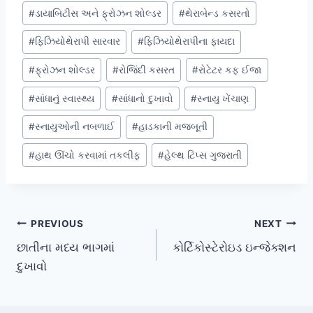
#
ડાયાબિટીસ અને ફ્રોઝન શોલ્ડર
#
થેરાબેન્ડ કસરતો
#
ફિઝિયોથેરાપી સારવાર
#
ફિઝિયોથેરાપીના ફાયદા
#
ફ્રોઝન શોલ્ડર
#
રોજિંદી કસરત
#
રોટેટર કફ ઈજા
#
સાંધાનું સ્વાસ્થ્ય
#
સાંધાનો દુખાવો
#
સ્નાયુ ખેંચાણ
#
સ્નાયુઓની નબળાઈ
#
હાડકાની મજબૂતી
#
હાથ ઊંચો કરવામાં તકલીફ
#
હેલ્થ ટિપ્સ ગુજરાતી
Post
PREVIOUS
NEXT
છાતીના મધ્ય ભાગમાં
કોર્ટિકોસ્ટેરોઇડ ઇન્જેક્શન
navigation
દુખાવો