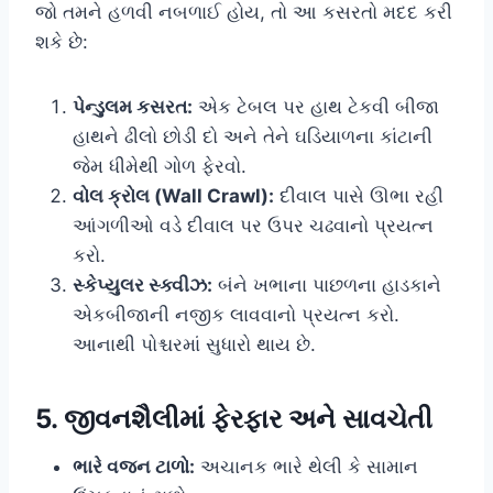
જો તમને હળવી નબળાઈ હોય, તો આ કસરતો મદદ કરી
શકે છે:
પેન્ડુલમ કસરત:
એક ટેબલ પર હાથ ટેકવી બીજા
હાથને ઢીલો છોડી દો અને તેને ઘડિયાળના કાંટાની
જેમ ધીમેથી ગોળ ફેરવો.
વોલ ક્રોલ (Wall Crawl):
દીવાલ પાસે ઊભા રહી
આંગળીઓ વડે દીવાલ પર ઉપર ચઢવાનો પ્રયત્ન
કરો.
સ્કેપ્યુલર સ્ક્વીઝ:
બંને ખભાના પાછળના હાડકાને
એકબીજાની નજીક લાવવાનો પ્રયત્ન કરો.
આનાથી પોશ્ચરમાં સુધારો થાય છે.
5. જીવનશૈલીમાં ફેરફાર અને સાવચેતી
ભારે વજન ટાળો:
અચાનક ભારે થેલી કે સામાન