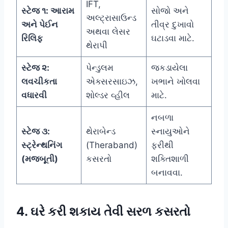
IFT,
સ્ટેજ ૧: આરામ
સોજો અને
અલ્ટ્રાસાઉન્ડ
અને પેઈન
તીવ્ર દુખાવો
અથવા લેસર
રિલિફ
ઘટાડવા માટે.
થેરાપી
સ્ટેજ ૨:
પેન્ડુલમ
જકડાયેલા
લવચીકતા
એક્સરસાઇઝ,
ખભાને ખોલવા
વધારવી
શોલ્ડર વ્હીલ
માટે.
નબળા
સ્ટેજ ૩:
થેરાબેન્ડ
સ્નાયુઓને
સ્ટ્રેન્થનિંગ
(Theraband)
ફરીથી
(મજબૂતી)
કસરતો
શક્તિશાળી
બનાવવા.
4. ઘરે કરી શકાય તેવી સરળ કસરતો