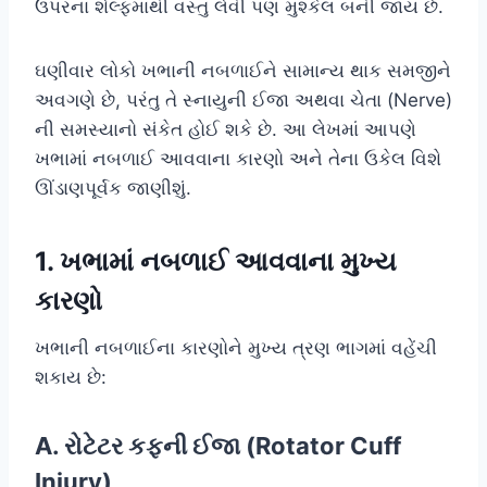
ઉપરના શેલ્ફમાંથી વસ્તુ લેવી પણ મુશ્કેલ બની જાય છે.
ઘણીવાર લોકો ખભાની નબળાઈને સામાન્ય થાક સમજીને
અવગણે છે, પરંતુ તે સ્નાયુની ઈજા અથવા ચેતા (Nerve)
ની સમસ્યાનો સંકેત હોઈ શકે છે. આ લેખમાં આપણે
ખભામાં નબળાઈ આવવાના કારણો અને તેના ઉકેલ વિશે
ઊંડાણપૂર્વક જાણીશું.
1. ખભામાં નબળાઈ આવવાના મુખ્ય
કારણો
ખભાની નબળાઈના કારણોને મુખ્ય ત્રણ ભાગમાં વહેંચી
શકાય છે:
A. રોટેટર કફની ઈજા (Rotator Cuff
Injury)