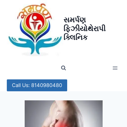
Skip
to
સમર્પણ
content
ફિઝીયોથેરાપી
ક્લિનિક
Call Us: 8140980480