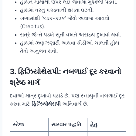
હાથને માથાથી ઉપર લઈ જવામાં મુશ્કેલી પડવી.
હાથમાં વસ્તુ પકડવાની ક્ષમતા ઘટવી.
ખભામાંથી ‘કડક-કડક’ જેવો અવાજ આવવો
(Crepitus).
રાત્રે જે-તે પડખે સૂતી વખતે અસહ્ય દુખાવો થવો.
હાથમાં ઝણઝણાટી અથવા કીડીઓ ચાલતી હોય
તેવો અનુભવ થવો.
3. ફિઝિયોથેરાપી: નબળાઈ દૂર કરવાનો
શ્રેષ્ઠ માર્ગ
દવાઓ માત્ર દુખાવો ઘટાડે છે, પણ સ્નાયુની નબળાઈ દૂર
કરવા માટે
ફિઝિયોથેરાપી
અનિવાર્ય છે.
સ્ટેજ
સારવાર પદ્ધતિ
હેતુ