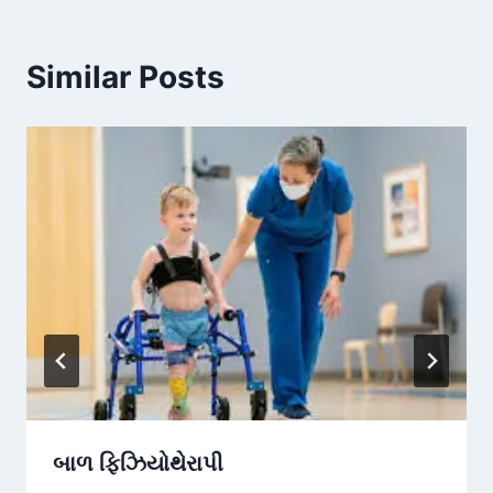
Similar Posts
બાળ ફિઝિયોથેરાપી