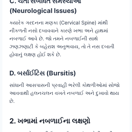
C. ચેતા સંબંધિત સમસ્યાઓ
(Neurological Issues)
ક્યારેક ગરદનના મણકા (Cervical Spine) માંથી
નીકળતી નસો દબાવવાને કારણે ખભા અને હાથમાં
નબળાઈ આવે છે. જો તમને નબળાઈની સાથે
ઝણઝણાટી કે બહેરાશ અનુભવાય, તો તે નસ દબાતી
હોવાનું લક્ષણ હોઈ શકે છે.
D. બર્સાઈટિસ (Bursitis)
સાંધાની આસપાસની પ્રવાહી ભરેલી કોથળીઓમાં સોજો
આવવાથી હલનચલન વખતે નબળાઈ અને દુખાવો થાય
છે.
2. ખભામાં નબળાઈના લક્ષણો