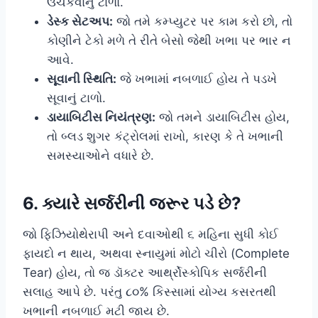
ઉંચકવાનું ટાળો.
ડેસ્ક સેટઅપ:
જો તમે કમ્પ્યુટર પર કામ કરો છો, તો
કોણીને ટેકો મળે તે રીતે બેસો જેથી ખભા પર ભાર ન
આવે.
સૂવાની સ્થિતિ:
જે ખભામાં નબળાઈ હોય તે પડખે
સૂવાનું ટાળો.
ડાયાબિટીસ નિયંત્રણ:
જો તમને ડાયાબિટીસ હોય,
તો બ્લડ શુગર કંટ્રોલમાં રાખો, કારણ કે તે ખભાની
સમસ્યાઓને વધારે છે.
6. ક્યારે સર્જરીની જરૂર પડે છે?
જો ફિઝિયોથેરાપી અને દવાઓથી ૬ મહિના સુધી કોઈ
ફાયદો ન થાય, અથવા સ્નાયુમાં મોટો ચીરો (Complete
Tear) હોય, તો જ ડૉક્ટર આર્થ્રોસ્કોપિક સર્જરીની
સલાહ આપે છે. પરંતુ ૮૦% કિસ્સામાં યોગ્ય કસરતથી
ખભાની નબળાઈ મટી જાય છે.