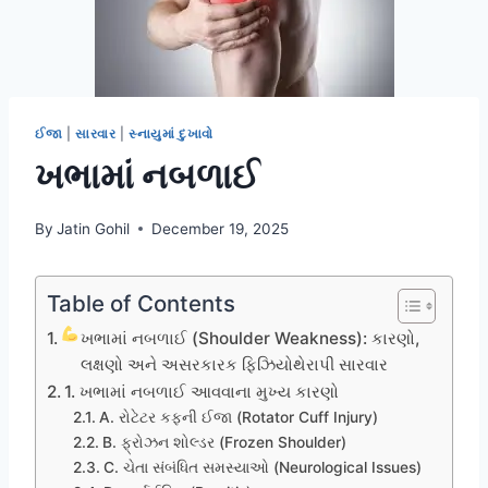
ઈજા
|
સારવાર
|
સ્નાયુમાં દુખાવો
ખભામાં નબળાઈ
By
Jatin Gohil
December 19, 2025
Table of Contents
ખભામાં નબળાઈ (Shoulder Weakness): કારણો,
લક્ષણો અને અસરકારક ફિઝિયોથેરાપી સારવાર
1. ખભામાં નબળાઈ આવવાના મુખ્ય કારણો
A. રોટેટર કફની ઈજા (Rotator Cuff Injury)
B. ફ્રોઝન શોલ્ડર (Frozen Shoulder)
C. ચેતા સંબંધિત સમસ્યાઓ (Neurological Issues)