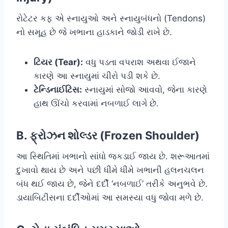
રોટેટર કફ એ સ્નાયુઓ અને સ્નાયુબંધનો (Tendons)
નો સમૂહ છે જે ખભાના હાડકાને જોડી રાખે છે.
ટિયર (Tear):
વધુ પડતા વપરાશ અથવા ઈજાને
કારણે આ સ્નાયુમાં ચીરો પડી શકે છે.
ટેન્ડિનાઈટિસ:
સ્નાયુમાં સોજો આવવો, જેના કારણે
હાથ ઊંચો કરવામાં નબળાઈ લાગે છે.
B. ફ્રોઝન શોલ્ડર (Frozen Shoulder)
આ સ્થિતિમાં ખભાનો સાંધો જકડાઈ જાય છે. શરૂઆતમાં
દુખાવો થાય છે અને પછી ધીમે ધીમે ખભાની હલનચલન
બંધ થઈ જાય છે, જેને દર્દી ‘નબળાઈ’ તરીકે અનુભવે છે.
ડાયાબિટીસના દર્દીઓમાં આ સમસ્યા વધુ જોવા મળે છે.