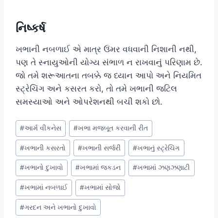
નિષ્કર્ષ
ખભાની નબળાઈ એ માત્ર ઉંમર વધવાની નિશાની નથી,
પણ તે સ્નાયુઓની યોગ્ય સંભાળ ન રાખવાનું પરિણામ છે.
જો તમે શરૂઆતના તબક્કે જ ધ્યાન આપો અને નિયમિત
સ્ટ્રેચિંગ અને કસરત કરો, તો તમે ખભાની જટિલ
સમસ્યાઓ અને ઓપરેશનથી બચી શકો છો.
Post
#
આર્મ વીકનેસ
#
ખભા મજબૂત કરવાની રીત
Tags:
#
ખભાની કસરતો
#
ખભાની સર્જરી
#
ખભાનું સ્ટ્રેચિંગ
#
ખભાનો દુખાવો
#
ખભામાં જકડન
#
ખભામાં ઝણઝણાટી
#
ખભામાં નબળાઈ
#
ખભામાં સોજો
#
ગરદન અને ખભાનો દુખાવો