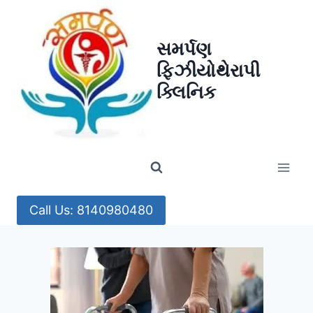
Skip
to
સમર્પણ
content
ફિઝીયોથેરાપી
ક્લિનિક
Call Us: 8140980480