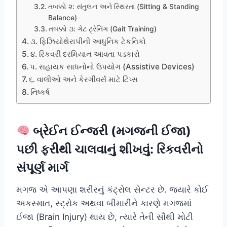
તબક્કો ૨: સંતુલન અને સ્થિરતા (Sitting & Standing
Balance)
તબક્કો ૩: ગેટ ટ્રેનિંગ (Gait Training)
૩. ફિઝિયોથેરાપીની આધુનિક ટેકનિકો
૪. રિકવરી દરમિયાન આવતા પડકારો
૫. સહાયક સાધનોનો ઉપયોગ (Assistive Devices)
૬. વાલીઓ અને કેરગીવર્સ માટે ટિપ્સ
નિષ્કર્ષ
બ્રેઈન ઈન્જરી (મગજની ઈજા)
પછી ફરીથી ચાલવાનું શીખવું: રિકવરીનો
સંપૂર્ણ માર્ગ
મગજ એ આપણા શરીરનું કંટ્રોલ સેન્ટર છે. જ્યારે કોઈ
અકસ્માત, સ્ટ્રોક અથવા બીમારીને કારણે મગજમાં
ઈજા (Brain Injury) થાય છે, ત્યારે તેની સૌથી મોટી