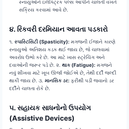
સ્નાયુઓને ઇલેક્ટ્રિક પલ્સ આપીને ચાલતી વખતે
સક્રિય કરવામાં આવે છે.
૪. રિકવરી દરમિયાન આવતા પડકારો
૧.
સ્પાસ્ટિસિટી (Spasticity):
મગજની ઈજાને કારણે
સ્નાયુઓ અતિશય કડક થઈ જાય છે, જે ચાલવામાં
અવરોધ ઉભો કરે છે. આ માટે ખાસ સ્ટ્રેચિંગ અને
દવાઓની જરૂર પડે છે. ૨.
થાક (Fatigue):
મગજને
નવું શીખવા માટે ખૂબ ઊર્જા જોઈએ છે, તેથી દર્દી જલ્દી
થાકી જાય છે. ૩.
માનસિક ડર:
ફરીથી પડી જવાનો ડર
દર્દીને ચાલતા રોકે છે.
૫. સહાયક સાધનોનો ઉપયોગ
(Assistive Devices)