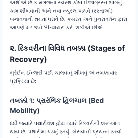
અર્થ એ છે કે મગજના સ્વસ્થ કોષો ઈજાગ્રસ્ત ભાગનું
કામ શીખવાની અને નવા ન્યુરલ પાથવે (રસ્તાઓ)
બનાવવાની ક્ષમતા ધરાવે છે. કસરત અને પુનરાવર્તન દ્વારા
આપણે મગજને ‘રી-વાયર’ કરી શકીએ છીએ.
૨. રિકવરીના વિવિધ તબક્કા (Stages of
Recovery)
બ્રેઈન ઈન્જરી પછી ચાલવાનું શીખવું એ તબક્કાવાર
પ્રક્રિયા છે:
તબક્કો ૧: પ્રારંભિક હિલચાલ (Bed
Mobility)
દર્દી જ્યારે પથારીવશ હોય ત્યારે રિકવરીની શરૂઆત
થાય છે. પથારીમાં પડખું ફરવું, બેસવાનો પ્રયત્ન કરવો