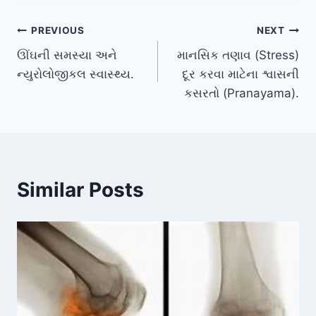
Post
PREVIOUS
NEXT
ઊંઘની સમસ્યા અને
માનસિક તણાવ (Stress)
navigation
ન્યુરોલોજીકલ સ્વાસ્થ્ય.
દૂર કરવા માટેના શ્વાસની
કસરતો (Pranayama).
Similar Posts