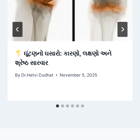
ઘૂંટણનો ઘસારો: કારણો, લક્ષણો અને
શ્રેષ્ઠ સારવાર
By
Dr.Hetvi Dudhat
November 5, 2025