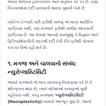
અસર શરીરના હલનચલન અને સંતુલન પર પડે છે. ઘણા
કિસ્સાઓમાં દર્દી ચાલવાની ક્ષમતા ગુમાવી બેસે છે.
બ્રેઈન ઈન્જરી પછી ફરીથી ચાલવું એ માત્ર શારીરિક
પ્રક્રિયા નથી, પણ મગજને ફરીથી તાલીમ આપવાની
પ્રક્રિયા છે. આ લેખમાં આપણે સમજીશું કે વિજ્ઞાન અને
ફિઝિયોથેરાપીની મદદથી દર્દી કેવી રીતે ફરીથી પોતાના
પગ પર ઉભો રહી શકે છે.
૧. મગજ અને ચાલવાનો સંબંધ:
ન્યુરોપ્લાસ્ટિસિટી
જ્યારે મગજનો જે ભાગ ચાલવાનું નિયંત્રણ કરે છે તે
ક્ષતિગ્રસ્ત થાય છે, ત્યારે સંદેશાઓ સ્નાયુઓ સુધી
પહોંચતા નથી. પરંતુ મગજમાં
‘ન્યુરોપ્લાસ્ટિસિટી’
(Neuroplasticity)
નામનો અદભૂત ગુણ છે. આનો