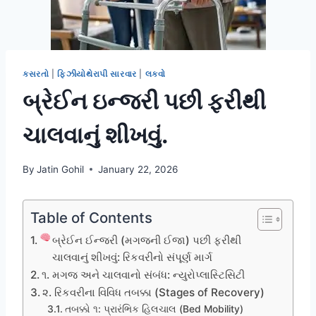
કસરતો
|
ફિઝીયોથેરાપી સારવાર
|
લકવો
બ્રેઈન ઇન્જરી પછી ફરીથી
ચાલવાનું શીખવું.
By
Jatin Gohil
January 22, 2026
Table of Contents
બ્રેઈન ઈન્જરી (મગજની ઈજા) પછી ફરીથી
ચાલવાનું શીખવું: રિકવરીનો સંપૂર્ણ માર્ગ
૧. મગજ અને ચાલવાનો સંબંધ: ન્યુરોપ્લાસ્ટિસિટી
૨. રિકવરીના વિવિધ તબક્કા (Stages of Recovery)
તબક્કો ૧: પ્રારંભિક હિલચાલ (Bed Mobility)