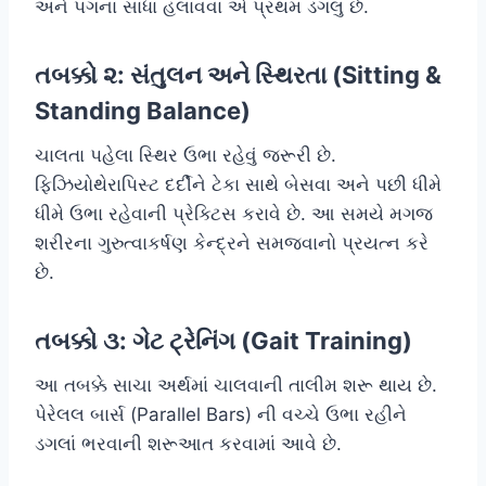
અને પગના સાંધા હલાવવા એ પ્રથમ ડગલું છે.
તબક્કો ૨: સંતુલન અને સ્થિરતા (Sitting &
Standing Balance)
ચાલતા પહેલા સ્થિર ઉભા રહેવું જરૂરી છે.
ફિઝિયોથેરાપિસ્ટ દર્દીને ટેકા સાથે બેસવા અને પછી ધીમે
ધીમે ઉભા રહેવાની પ્રેક્ટિસ કરાવે છે. આ સમયે મગજ
શરીરના ગુરુત્વાકર્ષણ કેન્દ્રને સમજવાનો પ્રયત્ન કરે
છે.
તબક્કો ૩: ગેટ ટ્રેનિંગ (Gait Training)
આ તબક્કે સાચા અર્થમાં ચાલવાની તાલીમ શરૂ થાય છે.
પેરેલલ બાર્સ (Parallel Bars) ની વચ્ચે ઉભા રહીને
ડગલાં ભરવાની શરૂઆત કરવામાં આવે છે.