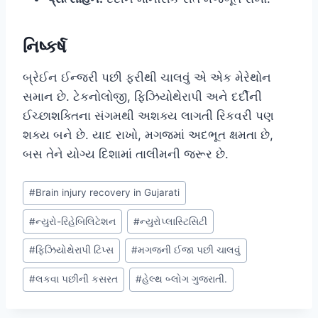
નિષ્કર્ષ
બ્રેઈન ઈન્જરી પછી ફરીથી ચાલવું એ એક મેરેથોન
સમાન છે. ટેકનોલોજી, ફિઝિયોથેરાપી અને દર્દીની
ઈચ્છાશક્તિના સંગમથી અશક્ય લાગતી રિકવરી પણ
શક્ય બને છે. યાદ રાખો, મગજમાં અદભૂત ક્ષમતા છે,
બસ તેને યોગ્ય દિશામાં તાલીમની જરૂર છે.
Post
#
Brain injury recovery in Gujarati
Tags:
#
ન્યુરો-રિહેબિલિટેશન
#
ન્યુરોપ્લાસ્ટિસિટી
#
ફિઝિયોથેરાપી ટિપ્સ
#
મગજની ઈજા પછી ચાલવું
#
લકવા પછીની કસરત
#
હેલ્થ બ્લોગ ગુજરાતી.