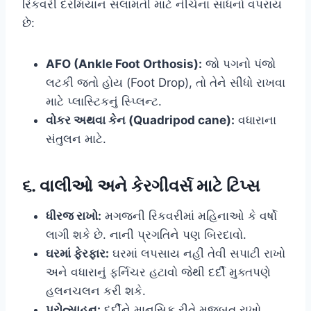
રિકવરી દરમિયાન સલામતી માટે નીચેના સાધનો વપરાય
છે:
AFO (Ankle Foot Orthosis):
જો પગનો પંજો
લટકી જતો હોય (Foot Drop), તો તેને સીધો રાખવા
માટે પ્લાસ્ટિકનું સ્પ્લિન્ટ.
વોકર અથવા કેન (Quadripod cane):
વધારાના
સંતુલન માટે.
૬. વાલીઓ અને કેરગીવર્સ માટે ટિપ્સ
ધીરજ રાખો:
મગજની રિકવરીમાં મહિનાઓ કે વર્ષો
લાગી શકે છે. નાની પ્રગતિને પણ બિરદાવો.
ઘરમાં ફેરફાર:
ઘરમાં લપસાય નહીં તેવી સપાટી રાખો
અને વધારાનું ફર્નિચર હટાવો જેથી દર્દી મુક્તપણે
હલનચલન કરી શકે.
પ્રોત્સાહન:
દર્દીને માનસિક રીતે મજબૂત રાખો.