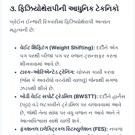
૩. ફિઝિયોથેરાપીની આધુનિક ટેકનિકો
બ્રેઈન ઈન્જરી રિકવરીમાં ફિઝિયોથેરાપી અત્યંત
મહત્વની છે:
વેઈટ શિફ્ટિંગ (Weight Shifting):
દર્દીને એક
પગ પરથી બીજા પગ પર વજન ટ્રાન્સફર કરતા
શીખવવામાં આવે છે.
ટાસ્ક-ઓરિએન્ટેડ ટ્રેનિંગ:
ચોક્કસ કાર્યો કરવા
(જેમ કે અવરોધો વચ્ચેથી ચાલવું) જેનાથી મગજ
ઝડપથી શીખે છે.
બોડી વેઈટ સપોર્ટ ટ્રેડમિલ (BWSTT):
દર્દીને હાર્નેસ
(પટ્ટા) વડે લટકાવીને ટ્રેડમિલ પર ચલાવવામાં આવે
છે, જેથી તેના સાંધા પર વધુ વજન ન આવે અને તે
આત્મવિશ્વાસ સાથે ચાલી શકે.
ફંક્શનલ ઇલેક્ટ્રિકલ સ્ટિમ્યુલેશન (FES):
નબળા