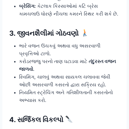
બ્રેસિંગ:
કેટલાક કિસ્સાઓમાં કટિ બ્રેસ
કામચલાઉ ધોરણે નીચલા કમરને સ્થિર કરી શકે છે.
3. જીવનશૈલીમાં ગોઠવણો
ભારે વજન ઉંચકવું અથવા વધુ અસરવાળી
પ્રવૃત્તિઓ ટાળો.
કરોડરજ્જુ પરનો તાણ ઘટાડવા માટે
તંદુરસ્ત વજન
જાળવો
.
સ્વિમિંગ, ચાલવું અથવા સાયકલ ચલાવવા જેવી
ઓછી અસરવાળી કસરતો દ્વારા સક્રિય રહો.
નિયમિત સ્ટ્રેચિંગ અને ગતિશીલતાની કસરતોનો
અભ્યાસ કરો.
4. સર્જિકલ વિકલ્પો