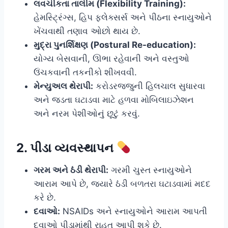
લવચીકતા તાલીમ (Flexibility Training):
હેમસ્ટ્રિંગ્સ, હિપ ફ્લેક્સર્સ અને પીઠના સ્નાયુઓને
ખેંચવાથી તણાવ ઓછો થાય છે.
મુદ્રા પુનર્શિક્ષણ (Postural Re-education):
યોગ્ય બેસવાની, ઊભા રહેવાની અને વસ્તુઓ
ઉંચકવાની તકનીકો શીખવવી.
મેન્યુઅલ થેરાપી:
કરોડરજ્જુની હિલચાલ સુધારવા
અને જડતા ઘટાડવા માટે હળવા મોબિલાઇઝેશન
અને નરમ પેશીઓનું છૂટું કરવું.
2. પીડા વ્યવસ્થાપન
ગરમ અને ઠંડી થેરાપી:
ગરમી ચુસ્ત સ્નાયુઓને
આરામ આપે છે, જ્યારે ઠંડી બળતરા ઘટાડવામાં મદદ
કરે છે.
દવાઓ:
NSAIDs અને સ્નાયુઓને આરામ આપતી
દવાઓ પીડામાંથી રાહત આપી શકે છે.