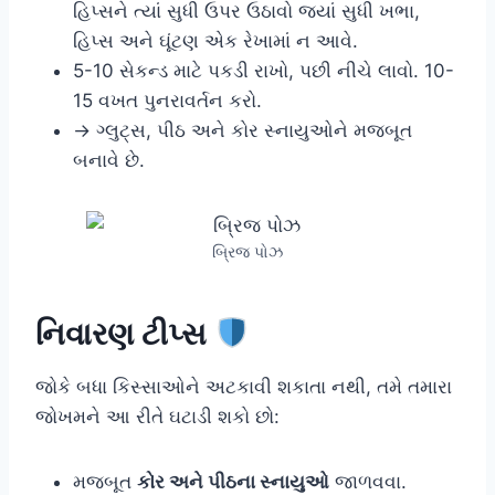
હિપ્સને ત્યાં સુધી ઉપર ઉઠાવો જ્યાં સુધી ખભા,
હિપ્સ અને ઘૂંટણ એક રેખામાં ન આવે.
5-10 સેકન્ડ માટે પકડી રાખો, પછી નીચે લાવો. 10-
15 વખત પુનરાવર્તન કરો.
→ ગ્લુટ્સ, પીઠ અને કોર સ્નાયુઓને મજબૂત
બનાવે છે.
બ્રિજ પોઝ
નિવારણ ટીપ્સ
જોકે બધા કિસ્સાઓને અટકાવી શકાતા નથી, તમે તમારા
જોખમને આ રીતે ઘટાડી શકો છો:
મજબૂત
કોર અને પીઠના સ્નાયુઓ
જાળવવા.