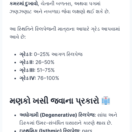
કમરમાં દુખાવો
, ચેતાની બળતરા, અથવા પગમાં
ઝણઝણાટ અને નબળાઇ જેવા લક્ષણો થઈ શકે છે.
આ સ્થિતિને સ્લિપેજની માત્રાના આધારે ગ્રેડ આપવામાં
આવે છે:
ગ્રેડ I:
0–25% આગળ સ્લિપેજ
ગ્રેડ II:
26–50%
ગ્રેડ III:
51–75%
ગ્રેડ IV:
76–100%
મણકો ખસી જવાના પ્રકારો
અધોગામી (Degenerative) સ્લિપેજ:
સાંધા અને
ડિસ્કમાં ઉંમર-સંબંધિત ઘસારાને કારણે થાય છે.
ઇસ્થમિક (Isthmic) સ્લિપેજ:
pars