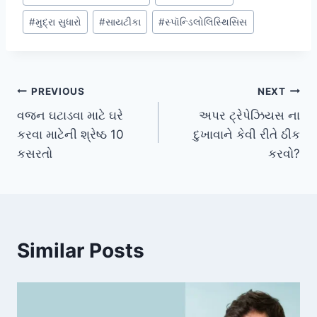
#
મુદ્રા સુધારો
#
સાયટીકા
#
સ્પૉન્ડિલોલિસ્થિસિસ
Post
PREVIOUS
NEXT
વજન ઘટાડવા માટે ઘરે
અપર ટ્રેપેઝિયસ ના
navigation
કરવા માટેની શ્રેષ્ઠ 10
દુખાવાને કેવી રીતે ઠીક
કસરતો
કરવો?
Similar Posts