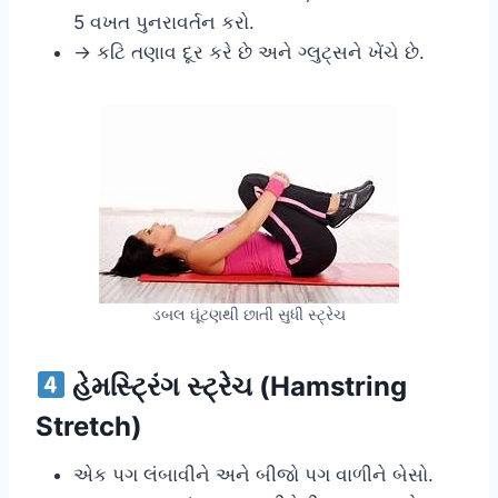
5 વખત પુનરાવર્તન કરો.
→ કટિ તણાવ દૂર કરે છે અને ગ્લુટ્સને ખેંચે છે.
ડબલ ઘૂંટણથી છાતી સુધી સ્ટ્રેચ
હેમસ્ટ્રિંગ સ્ટ્રેચ (Hamstring
Stretch)
એક પગ લંબાવીને અને બીજો પગ વાળીને બેસો.