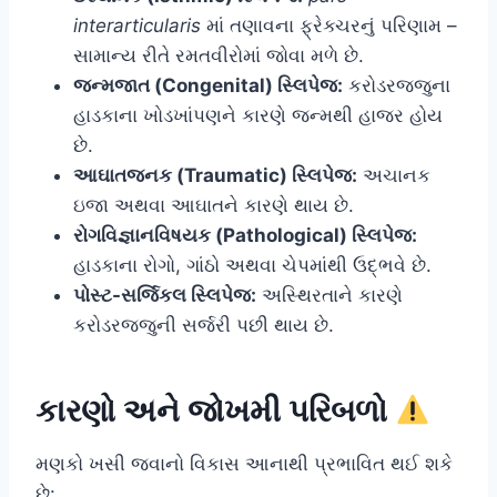
interarticularis
માં તણાવના ફ્રેક્ચરનું પરિણામ –
સામાન્ય રીતે રમતવીરોમાં જોવા મળે છે.
જન્મજાત (Congenital) સ્લિપેજ:
કરોડરજ્જુના
હાડકાના ખોડખાંપણને કારણે જન્મથી હાજર હોય
છે.
આઘાતજનક (Traumatic) સ્લિપેજ:
અચાનક
ઇજા અથવા આઘાતને કારણે થાય છે.
રોગવિજ્ઞાનવિષયક (Pathological) સ્લિપેજ:
હાડકાના રોગો, ગાંઠો અથવા ચેપમાંથી ઉદ્ભવે છે.
પોસ્ટ-સર્જિકલ સ્લિપેજ:
અસ્થિરતાને કારણે
કરોડરજ્જુની સર્જરી પછી થાય છે.
કારણો અને જોખમી પરિબળો
મણકો ખસી જવાનો વિકાસ આનાથી પ્રભાવિત થઈ શકે
છે: