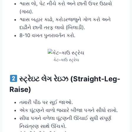
શ્વાસ લો, પેટ નીચે કરો અને છાતી ઉપર ઉઠાવો
(ગાય).
શ્વાસ બહાર કાઢો, કરોડરજ્જુને ગોળ કરો અને
દાઢીને છાતી તરફ લાવો (બિલાડી).
8-10 વખત પુનરાવર્તન કરો.
કેટ–કાઉ સ્ટ્રેચ
સ્ટ્રેઇટ લેગ રેઇઝ (Straight-Leg-
Raise)
તમારી પીઠ પર સૂઈ જાઓ.
એક ઘૂંટણને વાળો જ્યારે બીજા પગને સીધો રાખો.
સીધા પગને વળેલા ઘૂંટણની ઊંચાઈ સુધી સંપૂર્ણ
નિયંત્રણ સાથે ઊંચકો.