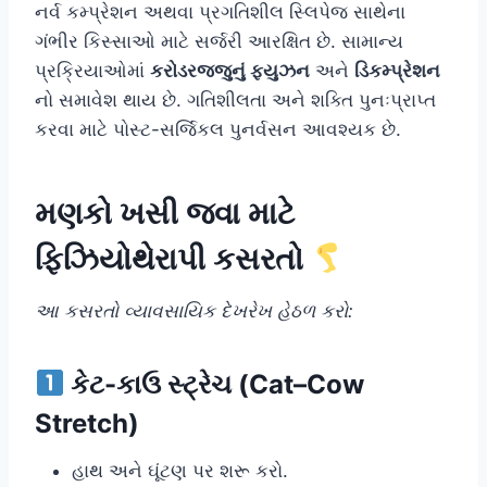
નર્વ કમ્પ્રેશન અથવા પ્રગતિશીલ સ્લિપેજ સાથેના
ગંભીર કિસ્સાઓ માટે સર્જરી આરક્ષિત છે. સામાન્ય
પ્રક્રિયાઓમાં
કરોડરજ્જુનું ફ્યુઝન
અને
ડિકમ્પ્રેશન
નો સમાવેશ થાય છે. ગતિશીલતા અને શક્તિ પુનઃપ્રાપ્ત
કરવા માટે પોસ્ટ-સર્જિકલ પુનર્વસન આવશ્યક છે.
મણકો ખસી જવા
માટે
ફિઝિયોથેરાપી કસરતો
આ કસરતો વ્યાવસાયિક દેખરેખ હેઠળ કરો:
કેટ-કાઉ સ્ટ્રેચ (Cat–Cow
Stretch)
હાથ અને ઘૂંટણ પર શરૂ કરો.