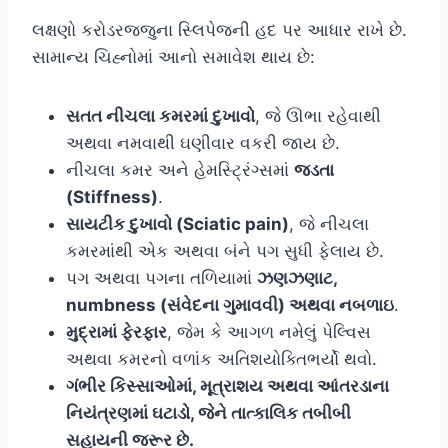
લક્ષણો કરોડરજ્જુના સ્લિપેજની હદ પર આધાર રાખે છે.
સામાન્ય ચિહ્નોમાં આનો સમાવેશ થાય છે:
સતત નીચલા કમરમાં દુખાવો
, જે ઊભા રહેવાથી
અથવા નમવાથી ઘણીવાર વકરી જાય છે.
નીચલા કમર અને હેમસ્ટ્રિંગ્સમાં
જડતા
(Stiffness)
.
સાયટીક દુખાવો (Sciatic pain)
, જે નીચલા
કમરમાંથી એક અથવા બંને પગ સુધી ફેલાય છે.
પગ અથવા પગના તળિયામાં
ઝણઝણાટ,
numbness (સંવેદના ગુમાવવી) અથવા નબળાઇ
.
મુદ્રામાં ફેરફાર
, જેમ કે આગળ નમેલું પેલ્વિસ
અથવા કમરનો વળાંક અતિશયોક્તિભર્યો થવો.
ગંભીર કિસ્સાઓમાં, મૂત્રાશય અથવા આંતરડાના
નિયંત્રણમાં ઘટાડો, જેને તાત્કાલિક તબીબી
સહાયની જરૂર છે.