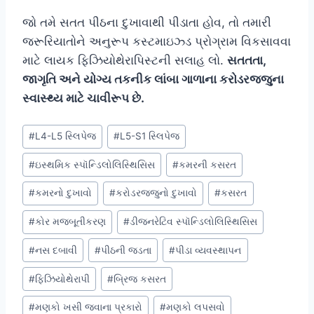
જો તમે સતત પીઠના દુખાવાથી પીડાતા હોવ, તો તમારી
જરૂરિયાતોને અનુરૂપ કસ્ટમાઇઝ્ડ પ્રોગ્રામ વિકસાવવા
માટે લાયક ફિઝિયોથેરાપિસ્ટની સલાહ લો.
સતતતા,
જાગૃતિ અને યોગ્ય તકનીક લાંબા ગાળાના કરોડરજ્જુના
સ્વાસ્થ્ય માટે ચાવીરૂપ છે.
Post
#
L4-L5 સ્લિપેજ
#
L5-S1 સ્લિપેજ
Tags:
#
ઇસ્થમિક સ્પૉન્ડિલોલિસ્થિસિસ
#
કમરની કસરત
#
કમરનો દુખાવો
#
કરોડરજ્જુનો દુખાવો
#
કસરત
#
કોર મજબૂતીકરણ
#
ડીજનરેટિવ સ્પૉન્ડિલોલિસ્થિસિસ
#
નસ દબાવી
#
પીઠની જડતા
#
પીડા વ્યવસ્થાપન
#
ફિઝિયોથેરાપી
#
બ્રિજ કસરત
#
મણકો ખસી જવાના પ્રકારો
#
મણકો લપસવો