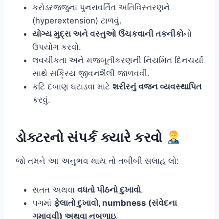
કરોડરજ્જુના પુનરાવર્તિત અતિવિસ્તરણને
(hyperextension) ટાળવું.
યોગ્ય મુદ્રા અને વસ્તુઓ ઉંચકવાની તકનીકો
નો
ઉપયોગ કરવો.
લવચીકતા અને મજબૂતીકરણની નિયમિત દિનચર્યા
સાથે સક્રિય જીવનશૈલી જાળવવી.
કટિ દબાણ ઘટાડવા માટે
શરીરનું વજન વ્યવસ્થાપિત
કરવું.
ડોક્ટરનો સંપર્ક ક્યારે કરવો
જો તમને આ અનુભવ થાય તો તબીબી સલાહ લો:
સતત અથવા
વધતો પીઠનો દુખાવો
.
પગમાં
ફેલાતો દુખાવો, numbness (સંવેદના
ગુમાવવી) અથવા નબળાઇ
.