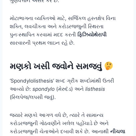
ગુણવત્તાને અસર કરે છે.
મોટાભાગના વ્યક્તિઓ માટે, સર્જિકલ હસ્તક્ષેપ વિના
શક્તિ, લવચીકતા અને કરોડરજ્જુની સ્થિરતા
પુનઃસ્થાપિત કરવામાં મદદ કરતી
ફિઝિયોથેરાપી
સારવારની પ્રથમ લાઇન રહે છે.
મણકો ખસી જવોને સમજવું
‘Spondylolisthesis’ શબ્દ ગ્રીક શબ્દોમાંથી ઉતરી
આવ્યો છે:
spondylo
(મેરુદંડ) અને
listhesis
(સ્લિપેજ/લપસી જવું).
જ્યારે મણકો આગળ વધે છે, ત્યારે તે સામાન્ય
કરોડરજ્જુની ગોઠવણીને ખલેલ પહોંચાડે છે અને
કરોડરજ્જુની ચેતાઓને દબાવી શકે છે. આનાથી
નીચલા