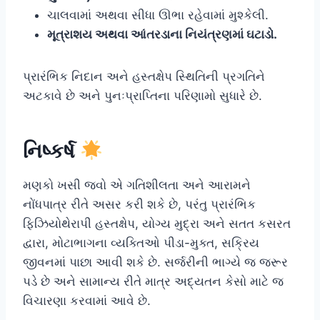
ચાલવામાં અથવા સીધા ઊભા રહેવામાં મુશ્કેલી.
મૂત્રાશય અથવા આંતરડાના નિયંત્રણમાં ઘટાડો.
પ્રારંભિક નિદાન અને હસ્તક્ષેપ સ્થિતિની પ્રગતિને
અટકાવે છે અને પુનઃપ્રાપ્તિના પરિણામો સુધારે છે.
નિષ્કર્ષ
મણકો ખસી જવો એ ગતિશીલતા અને આરામને
નોંધપાત્ર રીતે અસર કરી શકે છે, પરંતુ પ્રારંભિક
ફિઝિયોથેરાપી હસ્તક્ષેપ, યોગ્ય મુદ્રા અને સતત કસરત
દ્વારા, મોટાભાગના વ્યક્તિઓ પીડા-મુક્ત, સક્રિય
જીવનમાં પાછા આવી શકે છે. સર્જરીની ભાગ્યે જ જરૂર
પડે છે અને સામાન્ય રીતે માત્ર અદ્યતન કેસો માટે જ
વિચારણા કરવામાં આવે છે.