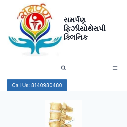
Skip
to
સમર્પણ
content
ફિઝીયોથેરાપી
ક્લિનિક
Call Us: 8140980480