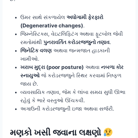
ઉંમર સાથે સંકળાયેલ
અધોગામી ફેરફારો
(Degenerative changes)
.
જિમ્નેસ્ટિક્સ, વેઇટલિફ્ટિંગ અથવા ફૂટબોલ જેવી
રમતોમાંથી
પુનરાવર્તિત કરોડરજ્જુનો તણાવ
.
જિનેટિક વલણ
અથવા જન્મજાત હાડકાની
ખામીઓ.
ખરાબ મુદ્રા (poor posture)
અથવા
નબળા કોર
સ્નાયુઓ
જે કરોડરજ્જુને સ્થિર કરવામાં નિષ્ફળ
જાય છે.
વ્યવસાયિક તણાવ, જેમ કે લાંબા સમય સુધી ઊભા
રહેવું કે ભારે વસ્તુઓ ઊંચકવી.
અગાઉની કરોડરજ્જુની ઇજા અથવા સર્જરી.
મણકો ખસી જવા
ના લક્ષણો