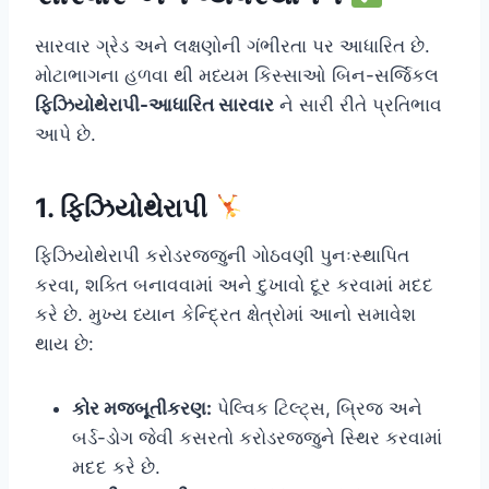
સારવાર ગ્રેડ અને લક્ષણોની ગંભીરતા પર આધારિત છે.
મોટાભાગના હળવા થી મધ્યમ કિસ્સાઓ બિન-સર્જિકલ
ફિઝિયોથેરાપી-આધારિત સારવાર
ને સારી રીતે પ્રતિભાવ
આપે છે.
1. ફિઝિયોથેરાપી
ફિઝિયોથેરાપી કરોડરજ્જુની ગોઠવણી પુનઃસ્થાપિત
કરવા, શક્તિ બનાવવામાં અને દુખાવો દૂર કરવામાં મદદ
કરે છે. મુખ્ય ધ્યાન કેન્દ્રિત ક્ષેત્રોમાં આનો સમાવેશ
થાય છે:
કોર મજબૂતીકરણ:
પેલ્વિક ટિલ્ટ્સ, બ્રિજ અને
બર્ડ-ડોગ જેવી કસરતો કરોડરજ્જુને સ્થિર કરવામાં
મદદ કરે છે.