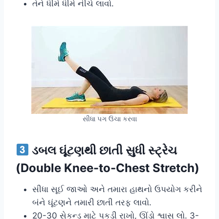
તેને ધીમે ધીમે નીચે લાવો.
સીધા પગ ઉંચા કરવા
ડબલ ઘૂંટણથી છાતી સુધી સ્ટ્રેચ
(Double Knee-to-Chest Stretch)
સીધા સૂઈ જાઓ અને તમારા હાથનો ઉપયોગ કરીને
બંને ઘૂંટણને તમારી છાતી તરફ લાવો.
20-30 સેકન્ડ માટે પકડી રાખો, ઊંડો શ્વાસ લો. 3-