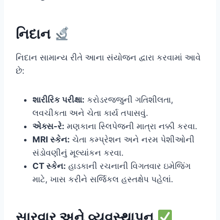
નિદાન
નિદાન સામાન્ય રીતે આના સંયોજન દ્વારા કરવામાં આવે
છે:
શારીરિક પરીક્ષા:
કરોડરજ્જુની ગતિશીલતા,
લવચીકતા અને ચેતા કાર્ય તપાસવું.
એક્સ-રે:
મણકાના સ્લિપેજની માત્રા નક્કી કરવા.
MRI સ્કેન:
ચેતા કમ્પ્રેશન અને નરમ પેશીઓની
સંડોવણીનું મૂલ્યાંકન કરવા.
CT સ્કેન:
હાડકાની રચનાની વિગતવાર ઇમેજિંગ
માટે, ખાસ કરીને સર્જિકલ હસ્તક્ષેપ પહેલાં.
સારવાર અને વ્યવસ્થાપન