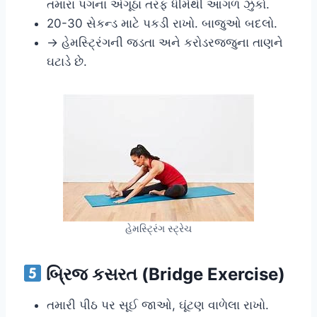
તમારા પગના અંગૂઠા તરફ ધીમેથી આગળ ઝુકો.
20-30 સેકન્ડ માટે પકડી રાખો. બાજુઓ બદલો.
→ હેમસ્ટ્રિંગની જડતા અને કરોડરજ્જુના તાણને
ઘટાડે છે.
હેમસ્ટ્રિંગ સ્ટ્રેચ
બ્રિજ કસરત (Bridge Exercise)
તમારી પીઠ પર સૂઈ જાઓ, ઘૂંટણ વાળેલા રાખો.