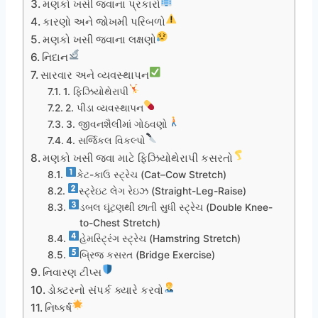
મણકો ખસી જવાના પ્રકારો
કારણો અને જોખમી પરિબળો
મણકો ખસી જવાના લક્ષણો
નિદાન
સારવાર અને વ્યવસ્થાપન
1. ફિઝિયોથેરાપી
2. પીડા વ્યવસ્થાપન
3. જીવનશૈલીમાં ગોઠવણો
4. સર્જિકલ વિકલ્પો
મણકો ખસી જવા માટે ફિઝિયોથેરાપી કસરતો
કેટ-કાઉ સ્ટ્રેચ (Cat–Cow Stretch)
સ્ટ્રેઇટ લેગ રેઇઝ (Straight-Leg-Raise)
ડબલ ઘૂંટણથી છાતી સુધી સ્ટ્રેચ (Double Knee-
to-Chest Stretch)
હેમસ્ટ્રિંગ સ્ટ્રેચ (Hamstring Stretch)
બ્રિજ કસરત (Bridge Exercise)
નિવારણ ટીપ્સ
ડોક્ટરનો સંપર્ક ક્યારે કરવો
નિષ્કર્ષ