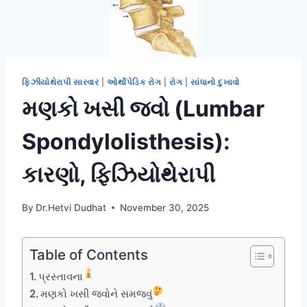
ફિઝીયોથેરાપી સારવાર
|
ઓર્થોપેડિક રોગ
|
રોગ
|
સાંધાનો દુખાવો
મણકો ખસી જવો (Lumbar
Spondylolisthesis):
કારણો, ફિઝિયોથેરાપી
By
Dr.Hetvi Dudhat
November 30, 2025
Table of Contents
પ્રસ્તાવના
મણકો ખસી જવોને સમજવું