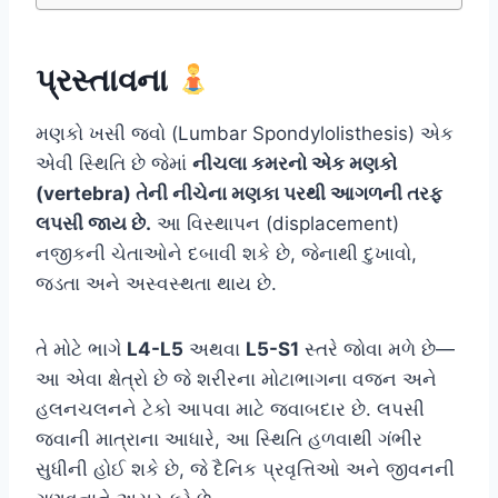
પ્રસ્તાવના
મણકો ખસી જવો (Lumbar Spondylolisthesis) એક
એવી સ્થિતિ છે જેમાં
નીચલા કમરનો એક મણકો
(vertebra) તેની નીચેના મણકા પરથી આગળની તરફ
લપસી જાય છે.
આ વિસ્થાપન (displacement)
નજીકની ચેતાઓને દબાવી શકે છે, જેનાથી દુખાવો,
જડતા અને અસ્વસ્થતા થાય છે.
તે મોટે ભાગે
L4-L5
અથવા
L5-S1
સ્તરે જોવા મળે છે—
આ એવા ક્ષેત્રો છે જે શરીરના મોટાભાગના વજન અને
હલનચલનને ટેકો આપવા માટે જવાબદાર છે.
લપસી
જવાની માત્રાના આધારે, આ સ્થિતિ હળવાથી ગંભીર
સુધીની હોઈ શકે છે, જે દૈનિક પ્રવૃત્તિઓ અને જીવનની