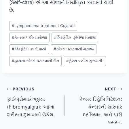
(Self-care) એ આ સોજાને નિયંત્રિત કરવાની ચાવી
છે.
Post
#
Lymphedema treatment Gujarati
Tags:
#
કેન્સર પછીના સોજા
#
લિમ્ફેટિક ડ્રેનેજ મસાજ
#
લિમ્ફેડેમા ના ઉપાયો
#
સોજા ઘટાડવાની મસાજ
#
હાથના સોજા ઘટાડવાની રીત
#
હેલ્થ બ્લોગ ગુજરાતી.
Post
PREVIOUS
NEXT
ફાઈબ્રોમાઈલ્જીયા
કેન્સર રિહેબિલિટેશન:
navigation
(Fibromyalgia): આખા
કેન્સરની સારવાર
શરીરના દુખાવાનો ઉકેલ.
દરમિયાન અને પછી
કસરત.