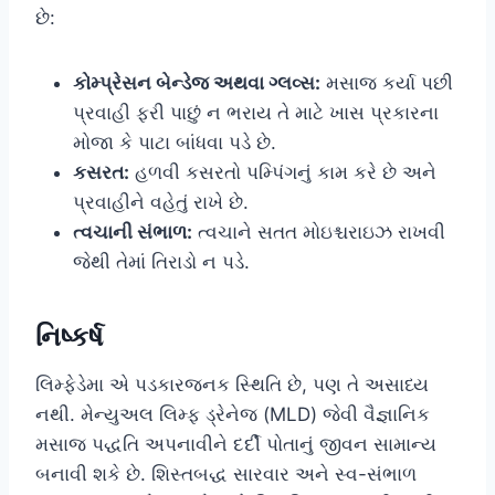
છે:
કોમ્પ્રેસન બેન્ડેજ અથવા ગ્લવ્સ:
મસાજ કર્યા પછી
પ્રવાહી ફરી પાછું ન ભરાય તે માટે ખાસ પ્રકારના
મોજા કે પાટા બાંધવા પડે છે.
કસરત:
હળવી કસરતો પમ્પિંગનું કામ કરે છે અને
પ્રવાહીને વહેતું રાખે છે.
ત્વચાની સંભાળ:
ત્વચાને સતત મોઇશ્ચરાઇઝ રાખવી
જેથી તેમાં તિરાડો ન પડે.
નિષ્કર્ષ
લિમ્ફેડેમા એ પડકારજનક સ્થિતિ છે, પણ તે અસાધ્ય
નથી. મેન્યુઅલ લિમ્ફ ડ્રેનેજ (MLD) જેવી વૈજ્ઞાનિક
મસાજ પદ્ધતિ અપનાવીને દર્દી પોતાનું જીવન સામાન્ય
બનાવી શકે છે. શિસ્તબદ્ધ સારવાર અને સ્વ-સંભાળ