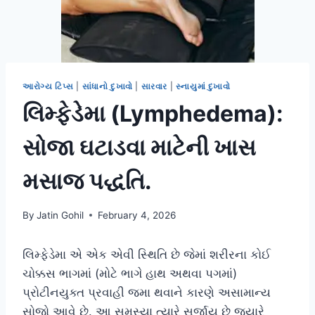
આરોગ્ય ટિપ્સ
|
સાંધાનો દુખાવો
|
સારવાર
|
સ્નાયુમાં દુખાવો
લિમ્ફેડેમા (Lymphedema):
સોજા ઘટાડવા માટેની ખાસ
મસાજ પદ્ધતિ.
By
Jatin Gohil
February 4, 2026
લિમ્ફેડેમા એ એક એવી સ્થિતિ છે જેમાં શરીરના કોઈ
ચોક્કસ ભાગમાં (મોટે ભાગે હાથ અથવા પગમાં)
પ્રોટીનયુક્ત પ્રવાહી જમા થવાને કારણે અસામાન્ય
સોજો આવે છે. આ સમસ્યા ત્યારે સર્જાય છે જ્યારે