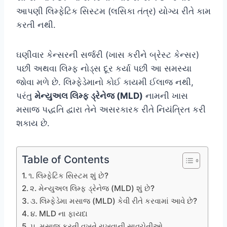
આપણી લિમ્ફેટિક સિસ્ટમ (લસિકા તંત્ર) યોગ્ય રીતે કામ
કરતી નથી.
ઘણીવાર કેન્સરની સર્જરી (ખાસ કરીને બ્રેસ્ટ કેન્સર)
પછી અથવા લિમ્ફ નોડ્સ દૂર કર્યા પછી આ સમસ્યા
જોવા મળે છે. લિમ્ફેડેમાનો કોઈ કાયમી ઈલાજ નથી,
પરંતુ
મેન્યુઅલ લિમ્ફ ડ્રેનેજ (MLD)
નામની ખાસ
મસાજ પદ્ધતિ દ્વારા તેને અસરકારક રીતે નિયંત્રિત કરી
શકાય છે.
Table of Contents
૧. લિમ્ફેટિક સિસ્ટમ શું છે?
૨. મેન્યુઅલ લિમ્ફ ડ્રેનેજ (MLD) શું છે?
૩. લિમ્ફેડેમા મસાજ (MLD) કેવી રીતે કરવામાં આવે છે?
૪. MLD ના ફાયદા
૫. મસાજ કરતી વખતે રાખવાની સાવચેતીઓ