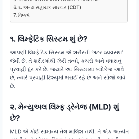
૬. અન્ય સહાયક સારવાર (CDT)
નિષ્કર્ષ
૧. લિમ્ફેટિક સિસ્ટમ શું છે?
આપણી લિમ્ફેટિક સિસ્ટમ એ શરીરની ‘ગટર વ્યવસ્થા’
જેવી છે. તે શરીરમાંથી ઝેરી તત્વો, કચરો અને વધારાનું
પ્રવાહી દૂર કરે છે. જ્યારે આ સિસ્ટમમાં બ્લોકેજ આવે
છે, ત્યારે પ્રવાહી ટિશ્યુમાં ભરાઈ રહે છે અને સોજો લાવે
છે.
૨. મેન્યુઅલ લિમ્ફ ડ્રેનેજ (MLD) શું
છે?
MLD એ કોઈ સામાન્ય તેલ માલિશ નથી. તે એક અત્યંત