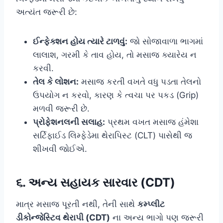
અત્યંત જરૂરી છે:
ઈન્ફેક્શન હોય ત્યારે ટાળવું:
જો સોજાવાળા ભાગમાં
લાલાશ, ગરમી કે તાવ હોય, તો મસાજ ક્યારેય ન
કરવી.
તેલ કે લોશન:
મસાજ કરતી વખતે વધુ પડતા તેલનો
ઉપયોગ ન કરવો, કારણ કે ત્વચા પર પકડ (Grip)
મળવી જરૂરી છે.
પ્રોફેશનલની સલાહ:
પ્રથમ વખત મસાજ હંમેશા
સર્ટિફાઈડ લિમ્ફેડેમા થેરાપિસ્ટ (CLT) પાસેથી જ
શીખવી જોઈએ.
૬. અન્ય સહાયક સારવાર (CDT)
માત્ર મસાજ પૂરતી નથી, તેની સાથે
કમ્પ્લીટ
ડીકોન્જેસ્ટિવ થેરાપી (CDT)
ના અન્ય ભાગો પણ જરૂરી