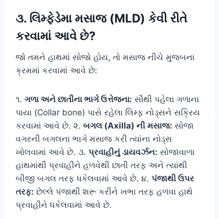
૩. લિમ્ફેડેમા મસાજ (MLD) કેવી રીતે
કરવામાં આવે છે?
જો તમને હાથમાં સોજો હોય, તો મસાજ નીચે મુજબના
ક્રમમાં કરવામાં આવે છે:
૧.
ગળા અને છાતીના ભાગે ઉત્તેજના:
સૌથી પહેલા ગળાના
પાયા (Collar bone) પાસે રહેલા લિમ્ફ નોડ્સને સક્રિય
કરવામાં આવે છે. ૨.
બગલ (Axilla) ની મસાજ:
સોજા
વગરની બગલના ભાગે મસાજ કરી ત્યાંના નોડ્સ
ખોલવામાં આવે છે. ૩.
પ્રવાહીનું ડાયવર્ઝન:
સોજાવાળા
હાથમાંથી પ્રવાહીને હળવેથી છાતી તરફ અને ત્યાંથી
બીજી બગલ તરફ ધકેલવામાં આવે છે. ૪.
પંજાથી ઉપર
તરફ:
છેલ્લે પંજાથી શરૂ કરીને ખભા તરફ હળવા હાથે
પ્રવાહીને ધકેલવામાં આવે છે.