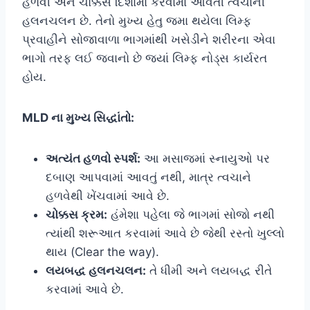
હળવી અને ચોક્કસ દિશામાં કરવામાં આવતી ત્વચાની
હલનચલન છે. તેનો મુખ્ય હેતુ જમા થયેલા લિમ્ફ
પ્રવાહીને સોજાવાળા ભાગમાંથી ખસેડીને શરીરના એવા
ભાગો તરફ લઈ જવાનો છે જ્યાં લિમ્ફ નોડ્સ કાર્યરત
હોય.
MLD ના મુખ્ય સિદ્ધાંતો:
અત્યંત હળવો સ્પર્શ:
આ મસાજમાં સ્નાયુઓ પર
દબાણ આપવામાં આવતું નથી, માત્ર ત્વચાને
હળવેથી ખેંચવામાં આવે છે.
ચોક્કસ ક્રમ:
હંમેશા પહેલા જે ભાગમાં સોજો નથી
ત્યાંથી શરૂઆત કરવામાં આવે છે જેથી રસ્તો ખુલ્લો
થાય (Clear the way).
લયબદ્ધ હલનચલન:
તે ધીમી અને લયબદ્ધ રીતે
કરવામાં આવે છે.