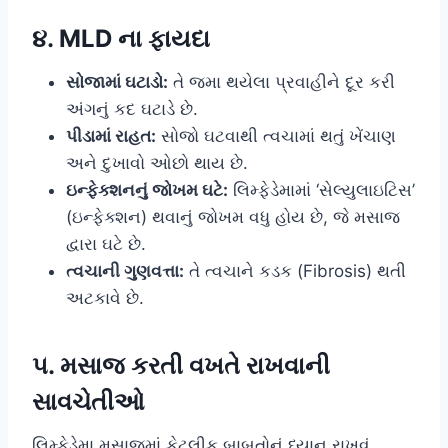
૪. MLD ના ફાયદા
સોજામાં ઘટાડો:
તે જમા થયેલા પ્રવાહીને દૂર કરી
અંગનું કદ ઘટાડે છે.
પીડામાં રાહત:
સોજો ઘટવાથી ત્વચામાં થતું ખેંચાણ
અને દુખાવો ઓછો થાય છે.
ઇન્ફેક્શનનું જોખમ ઘટે:
લિમ્ફેડેમામાં ‘સેલ્યુલાઇટિસ’
(ઇન્ફેક્શન) થવાનું જોખમ વધુ હોય છે, જે મસાજ
દ્વારા ઘટે છે.
ત્વચાની ગુણવત્તા:
તે ત્વચાને કડક (Fibrosis) થતી
અટકાવે છે.
૫. મસાજ કરતી વખતે રાખવાની
સાવચેતીઓ
લિમ્ફેડેમા મસાજમાં કેટલીક બાબતોનું ધ્યાન રાખવું