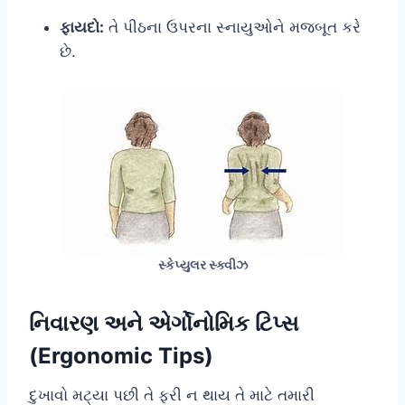
ફાયદો:
તે પીઠના ઉપરના સ્નાયુઓને મજબૂત કરે
છે.
સ્કેપ્યુલર સ્ક્વીઝ
નિવારણ અને એર્ગોનોમિક ટિપ્સ
(Ergonomic Tips)
દુખાવો મટ્યા પછી તે ફરી ન થાય તે માટે તમારી