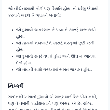
જો નીચેનામાંથી કોઈ પણ સ્થિતિ હોય, તો ઘરેલું ઉપાયો
કરવાને બદલે નિષ્ણાતને બતાવો:
જો દુખાવો અકસ્માત કે પડવાને કારણે શરૂ થયો
હોય.
જો હાથમાં નબળાઈને કારણે વસ્તુઓ છૂટી જતી
હોય.
જો દુખાવો રાત્રે વધતો હોય અને ઊંઘ ન આવવા
દેતો હોય.
જો તાવની સાથે ગરદનમાં સખત જકડન હોય.
નિષ્કર્ષ
ગરદનથી ખભાનો દુખાવો એ માત્ર શારીરિક પીડા નથી,
પણ તે તમારી કાર્યક્ષમતાને પણ અસર કરે છે. યોગ્ય
સમયે સારવાર, બેસવાની રીતમાં ફેરફાર અને નિયમિત