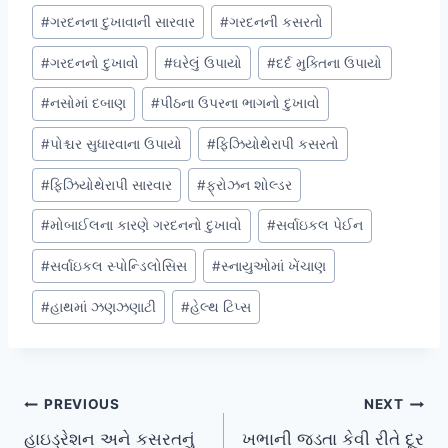
#
ગરદનના દુખાવાની સારવાર
#
ગરદનની કસરતો
#
ગરદનનો દુખાવો
#
ઘરેલું ઉપાયો
#
દર્દ મુક્તિના ઉપાયો
#
નસોમાં દબાણ
#
પીઠના ઉપરના ભાગનો દુખાવો
#
પોશ્ચર સુધારવાના ઉપાયો
#
ફિઝિયોથેરાપી કસરતો
#
ફિઝિયોથેરાપી સારવાર
#
ફ્રોઝન શોલ્ડર
#
મોબાઈલના કારણે ગરદનનો દુખાવો
#
સર્વાઇકલ પેઈન
#
સર્વાઇકલ સ્પોન્ડિલોસિસ
#
સ્નાયુઓમાં ખેંચાણ
#
હાથમાં ઝણઝણાટી
#
હેલ્થ ટિપ્સ
Post
PREVIOUS
NEXT
હાઇડ્રેશન અને કસરતનું
ખભાની જડતા કેવી રીતે દૂર