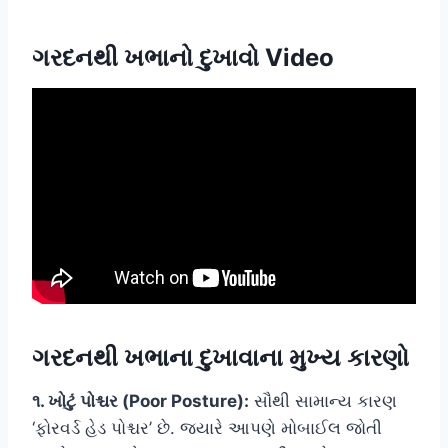
ગરદનથી ખભાનો દુખાવો Video
ગરદનથી ખભાના દુખાવાના મુખ્ય કારણો
૧. ખોટું પોશ્ચર (Poor Posture):
સૌથી સામાન્ય કારણ
‘ફોરવર્ડ હેડ પોશ્ચર’ છે. જ્યારે આપણે મોબાઈલ જોતી