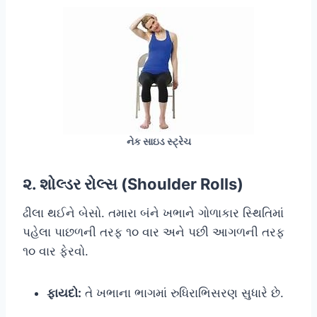
નેક સાઇડ સ્ટ્રેચ
૨. શોલ્ડર રોલ્સ (Shoulder Rolls)
ઢીલા થઈને બેસો. તમારા બંને ખભાને ગોળાકાર સ્થિતિમાં
પહેલા પાછળની તરફ ૧૦ વાર અને પછી આગળની તરફ
૧૦ વાર ફેરવો.
ફાયદો:
તે ખભાના ભાગમાં રુધિરાભિસરણ સુધારે છે.