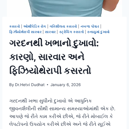
કસરતો
|
ઓર્થોપેડિક રોગ
|
ગતિશીલતા કસરતો
|
નબળા પોશ્ચર
|
ફિઝીયોથેરાપી સારવાર
|
સારવાર
|
સ્ટ્રેચિંગ કસરતો
|
સ્નાયુમાં દુખાવો
ગરદનથી ખભાનો દુખાવો:
કારણો, સારવાર અને
ફિઝિયોથેરાપી કસરતો
By
Dr.Hetvi Dudhat
January 6, 2026
ગરદનથી ખભા સુધીનો દુખાવો એ આધુનિક
જીવનશૈલીની સૌથી સામાન્ય સમસ્યાઓમાંથી એક છે.
આપણે જે રીતે કામ કરીએ છીએ, જે રીતે મોબાઈલ કે
લેપટોપનો ઉપયોગ કરીએ છીએ અને જે રીતે સૂઈએ