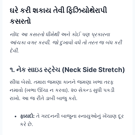
ઘરે કરી શકાય તેવી ફિઝિયોથેરાપી
કસરતો
નોંધ: આ કસરતો ધીમેથી અને કોઈ પણ પ્રકારના
આંચકા વગર કરવી. જો દુખાવો વધે તો તરત જ બંધ કરી
દેવી.
૧. નેક સાઇડ સ્ટ્રેચ (Neck Side Stretch)
સીધા બેસો. તમારા જમણા કાનને જમણા ખભા તરફ
નમાવો (ખભા ઊંચા ન કરવા). ૨૦ સેકન્ડ સુધી પકડી
રાખો. આ જ રીતે ડાબી બાજુ કરો.
ફાયદો:
તે ગરદનની બાજુના સ્નાયુઓનું ખેંચાણ દૂર
કરે છે.