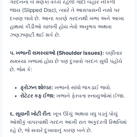
ગરદનના બે મણકા વચ્ચે રહેલી ગાદી બહાર નીકળી
જાય (Slipped Disc), ત્યારે તે આસપાસની નસો પર
દબાણ લાવે છે. આના કારણે ગરદનથી ખભા અને આખા
હાથમાં કીડીઓ ચાલતી હોય તેવો અનુભવ અથવા
ઝણઝણાટી થઈ શકે છે.
૫. ખભાની સમસ્યાઓ (Shoulder Issues):
ઘણીવાર
સમસ્યા ખભામાં હોય છે પણ દુખાવો ગરદન સુધી પહોંચે
છે. જેમ કે:
ફ્રોઝન શોલ્ડર:
ખભાનો સાંધો જકડાઈ જવો.
રોટેટર કફ ઈજા:
ખભાને ફેરવતા સ્નાયુઓમાં ઈજા.
૬. સૂવાની ખોટી રીત:
ખૂબ ઊંચું અથવા વધુ પડતું પોચું
ઓશીકું વાપરવાથી ગરદન આખી રાત અકુદરતી સ્થિતિમાં
રહે છે, જે સવારે દુખાવાનું કારણ બને છે.