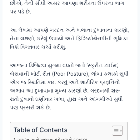
છીએ, તેની સીધી અસર આપણા શરીરના ઉપરના ભાગ
પર પડે છે.
આ લેખમાં આપણે ગરદન અને ખભાના દુખાવાના કારણો,
તેના લક્ષણો, ઘરેલું ઉપાયો અને ફિઝિયોથેરાપીની ભૂમિકા
વિશે વિગતવાર ચર્ચા કરીશું.
આજના ડિજિટલ યુગમાં વધતો જતો ‘સ્ક્રીન ટાઈમ’,
બેસવાની ખોટી રીત (Poor Posture), લાંબા કલાકો સુધી
એક જ સ્થિતિમાં કામ કરવું અને શારીરિક પ્રવૃત્તિનો
અભાવ આ દુખાવાના મુખ્ય કારણો છે. ગરદનથી શરૂ
થતો દુખાવો ઘણીવાર ખભા, હાથ અને આંગળીઓ સુધી
પણ પ્રસરી શકે છે.
Table of Contents
ગરદન અને ખભાના જોડાણને સમજવું