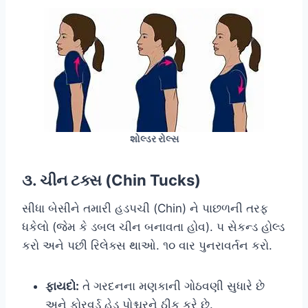
શોલ્ડર રોલ્સ
૩. ચીન ટક્સ (Chin Tucks)
સીધા બેસીને તમારી હડપચી (Chin) ને પાછળની તરફ
ધકેલો (જેમ કે ડબલ ચીન બનાવતા હોવ). ૫ સેકન્ડ હોલ્ડ
કરો અને પછી રિલેક્સ થાઓ. ૧૦ વાર પુનરાવર્તન કરો.
ફાયદો:
તે ગરદનના મણકાની ગોઠવણી સુધારે છે
અને ફોરવર્ડ હેડ પોશ્ચરને ઠીક કરે છે.