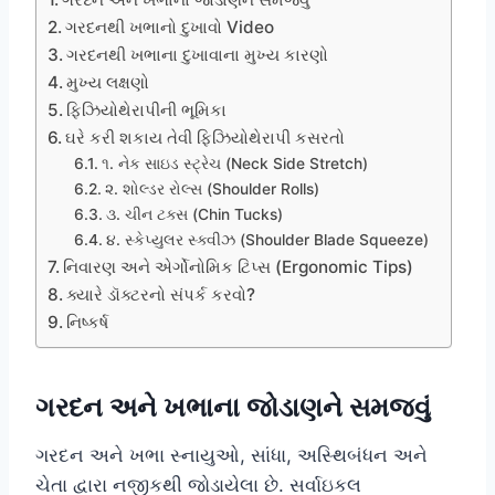
ગરદનથી ખભાનો દુખાવો Video
ગરદનથી ખભાના દુખાવાના મુખ્ય કારણો
મુખ્ય લક્ષણો
ફિઝિયોથેરાપીની ભૂમિકા
ઘરે કરી શકાય તેવી ફિઝિયોથેરાપી કસરતો
૧. નેક સાઇડ સ્ટ્રેચ (Neck Side Stretch)
૨. શોલ્ડર રોલ્સ (Shoulder Rolls)
૩. ચીન ટક્સ (Chin Tucks)
૪. સ્કેપ્યુલર સ્ક્વીઝ (Shoulder Blade Squeeze)
નિવારણ અને એર્ગોનોમિક ટિપ્સ (Ergonomic Tips)
ક્યારે ડૉક્ટરનો સંપર્ક કરવો?
નિષ્કર્ષ
ગરદન અને ખભાના જોડાણને સમજવું
ગરદન અને ખભા સ્નાયુઓ, સાંધા, અસ્થિબંધન અને
ચેતા દ્વારા નજીકથી જોડાયેલા છે. સર્વાઇકલ