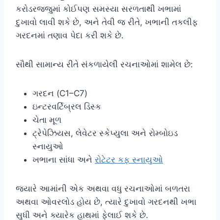
કરોડરજ્જુમાં કોઈપણ સમસ્યા સરળતાથી ખભામાં
દુખાવો લાવી શકે છે, અને તેવી જ રીતે, ખભાની તકલીફ
ગરદનમાં તણાવ પેદા કરી શકે છે.
સૌથી સામાન્ય રીતે સંકળાયેલી રચનાઓમાં શામેલ છે:
ગરદન (C1–C7)
ઇન્ટરવર્ટિબ્રલ ડિસ્ક
ચેતા મૂળ
ટ્રેપેઝિયસ, લેવેટર સ્કેપ્યુલા અને રોમ્બોઇડ
સ્નાયુઓ
ખભાના સાંધા અને
રોટેટર કફ સ્નાયુઓ
જ્યારે આમાંની એક અથવા વધુ રચનાઓમાં બળતરા
અથવા ઓવરલોડ હોય છે, ત્યારે દુખાવો ગરદનથી ખભા
સુધી અને ક્યારેક હાથમાં ફેલાઈ શકે છે.