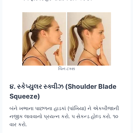
ચિન ટક્સ
૪. સ્કેપ્યુલર સ્ક્વીઝ (Shoulder Blade
Squeeze)
બંને ખભાના પાછળના હાડકાં (પાંખિયા) ને એકબીજાની
નજીક લાવવાનો પ્રયત્ન કરો. ૫ સેકન્ડ હોલ્ડ કરો. ૧૦
વાર કરો.