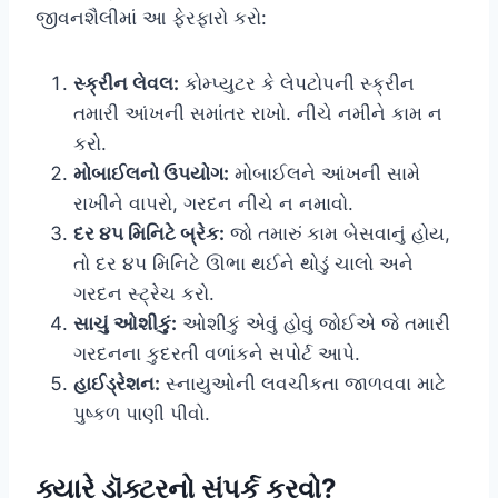
જીવનશૈલીમાં આ ફેરફારો કરો:
સ્ક્રીન લેવલ:
કોમ્પ્યુટર કે લેપટોપની સ્ક્રીન
તમારી આંખની સમાંતર રાખો. નીચે નમીને કામ ન
કરો.
મોબાઈલનો ઉપયોગ:
મોબાઈલને આંખની સામે
રાખીને વાપરો, ગરદન નીચે ન નમાવો.
દર ૪૫ મિનિટે બ્રેક:
જો તમારું કામ બેસવાનું હોય,
તો દર ૪૫ મિનિટે ઊભા થઈને થોડું ચાલો અને
ગરદન સ્ટ્રેચ કરો.
સાચું ઓશીકું:
ઓશીકું એવું હોવું જોઈએ જે તમારી
ગરદનના કુદરતી વળાંકને સપોર્ટ આપે.
હાઈડ્રેશન:
સ્નાયુઓની લવચીકતા જાળવવા માટે
પુષ્કળ પાણી પીવો.
ક્યારે ડૉક્ટરનો સંપર્ક કરવો?