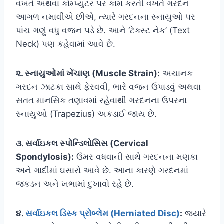
વખતે અથવા કોમ્પ્યુટર પર કામ કરતી વખતે ગરદન
આગળ નમાવીએ છીએ, ત્યારે ગરદનના સ્નાયુઓ પર
પાંચ ગણું વધુ વજન પડે છે. આને ‘ટેક્સ્ટ નેક’ (Text
Neck) પણ કહેવામાં આવે છે.
૨. સ્નાયુઓમાં ખેંચાણ (Muscle Strain):
અચાનક
ગરદન ઝાટકા સાથે ફેરવવી, ભારે વજન ઉપાડવું અથવા
સતત માનસિક તણાવમાં રહેવાથી ગરદનના ઉપરના
સ્નાયુઓ (Trapezius) અકડાઈ જાય છે.
૩. સર્વાઇકલ સ્પોન્ડિલોસિસ (Cervical
Spondylosis):
ઉંમર વધવાની સાથે ગરદનના મણકા
અને ગાદીમાં ઘસારો આવે છે. આના કારણે ગરદનમાં
જકડન અને ખભામાં દુખાવો રહે છે.
૪.
સર્વાઇકલ ડિસ્ક પ્રોબ્લેમ (Herniated Disc)
:
જ્યારે