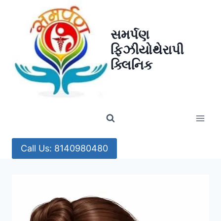
Skip
to
સમર્પણ
content
ફિઝીયોથેરાપી
ક્લિનિક
Call Us: 8140980480