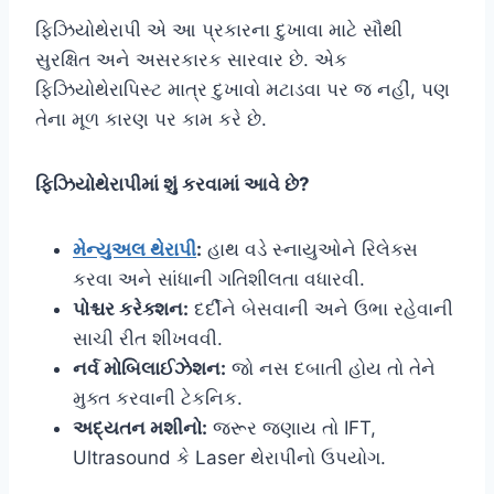
ફિઝિયોથેરાપી એ આ પ્રકારના દુખાવા માટે સૌથી
સુરક્ષિત અને અસરકારક સારવાર છે. એક
ફિઝિયોથેરાપિસ્ટ માત્ર દુખાવો મટાડવા પર જ નહીં, પણ
તેના મૂળ કારણ પર કામ કરે છે.
ફિઝિયોથેરાપીમાં શું કરવામાં આવે છે?
મેન્યુઅલ થેરાપી
:
હાથ વડે સ્નાયુઓને રિલેક્સ
કરવા અને સાંધાની ગતિશીલતા વધારવી.
પોશ્ચર કરેક્શન:
દર્દીને બેસવાની અને ઉભા રહેવાની
સાચી રીત શીખવવી.
નર્વ મોબિલાઈઝેશન:
જો નસ દબાતી હોય તો તેને
મુક્ત કરવાની ટેકનિક.
અદ્યતન મશીનો:
જરૂર જણાય તો IFT,
Ultrasound કે Laser થેરાપીનો ઉપયોગ.