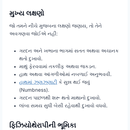
મુખ્ય લક્ષણો
જો તમને નીચે મુજબના લક્ષણો જણાય, તો તેને
અવગણવા જોઈએ નહીં:
ગરદન અને ખભાના ભાગમાં સતત અથવા અચાનક
થતો દુખાવો.
માથું ફેરવવામાં તકલીફ અથવા જકડન.
હાથ અથવા આંગળીઓમાં નબળાઈ અનુભવવી.
હાથમાં ઝણઝણાટી
કે સુન્ન થઈ જવું
(Numbness).
ગરદન પાછળથી શરૂ થતો માથાનો દુખાવો.
લાંબા સમય સુધી બેસી રહેવાથી દુખાવો વધવો.
ફિઝિયોથેરાપીની ભૂમિકા