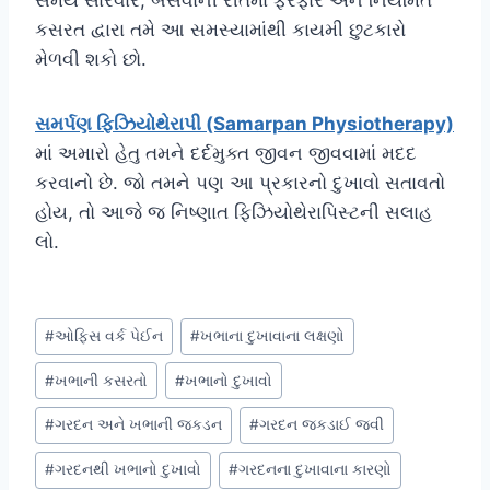
કસરત દ્વારા તમે આ સમસ્યામાંથી કાયમી છુટકારો
મેળવી શકો છો.
સમર્પણ ફિઝિયોથેરાપી (Samarpan Physiotherapy)
માં અમારો હેતુ તમને દર્દમુક્ત જીવન જીવવામાં મદદ
કરવાનો છે. જો તમને પણ આ પ્રકારનો દુખાવો સતાવતો
હોય, તો આજે જ નિષ્ણાત ફિઝિયોથેરાપિસ્ટની સલાહ
લો.
Post
#
ઓફિસ વર્ક પેઈન
#
ખભાના દુખાવાના લક્ષણો
Tags:
#
ખભાની કસરતો
#
ખભાનો દુખાવો
#
ગરદન અને ખભાની જકડન
#
ગરદન જકડાઈ જવી
#
ગરદનથી ખભાનો દુખાવો
#
ગરદનના દુખાવાના કારણો