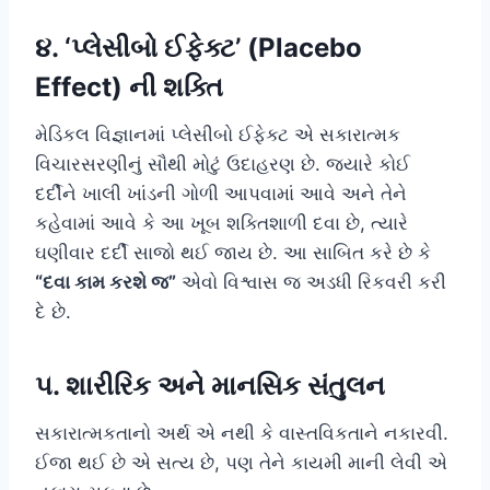
૪. ‘પ્લેસીબો ઈફેક્ટ’ (Placebo
Effect) ની શક્તિ
મેડિકલ વિજ્ઞાનમાં પ્લેસીબો ઈફેક્ટ એ સકારાત્મક
વિચારસરણીનું સૌથી મોટું ઉદાહરણ છે. જ્યારે કોઈ
દર્દીને ખાલી ખાંડની ગોળી આપવામાં આવે અને તેને
કહેવામાં આવે કે આ ખૂબ શક્તિશાળી દવા છે, ત્યારે
ઘણીવાર દર્દી સાજો થઈ જાય છે. આ સાબિત કરે છે કે
“દવા કામ કરશે જ”
એવો વિશ્વાસ જ અડધી રિકવરી કરી
દે છે.
૫. શારીરિક અને માનસિક સંતુલન
સકારાત્મકતાનો અર્થ એ નથી કે વાસ્તવિકતાને નકારવી.
ઈજા થઈ છે એ સત્ય છે, પણ તેને કાયમી માની લેવી એ