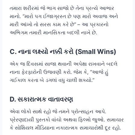
તમારા શરીરમાં જે ભાગ સાજો છે તેના પ્રત્યે આભાર
માનો. “મારો પગ ઈજાગ્રસ્ત છે પણ મારો અવાજ અને
મારી આંખો તો સરસ કામ કરે છે” – આ પ્રકારનો
અભિગમ તમારી માનસિકતા બદલી નાખે છે.
C. નાના લક્ષ્યો નક્કી કરો (Small Wins)
એક જ દિવસમાં સાજા થવાની અપેક્ષા રાખવાને બદલે
નાના ફેરફારોની ઉજવણી કરો. જેમ કે, “આજે હું
ગઈકાલ કરતા બે ડગલાં વધુ ચાલી શક્યો.”
D. સકારાત્મક વાતાવરણ
એવા લોકો સાથે રહો જે તમને પ્રોત્સાહન આપે.
પ્રેરણાદાયી પુસ્તકો વાંચો અથવા ફિલ્મો જુઓ. સમાચાર
કે સોશિયલ મીડિયાના નકારાત્મક સમાચારોથી દૂર રહો.