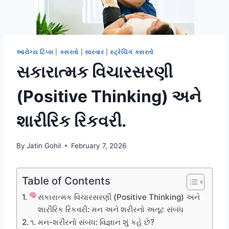
આરોગ્ય ટિપ્સ
|
કસરતો
|
સારવાર
|
સ્ટ્રેચિંગ કસરતો
સકારાત્મક વિચારસરણી
(Positive Thinking) અને
શારીરિક રિકવરી.
By
Jatin Gohil
February 7, 2026
Table of Contents
સકારાત્મક વિચારસરણી (Positive Thinking) અને
શારીરિક રિકવરી: મન અને શરીરનો અતૂટ સંબંધ
૧. મન-શરીરનો સંબંધ: વિજ્ઞાન શું કહે છે?