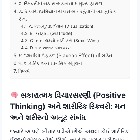
૨. રિકવરીમાં સકારાત્મકતાના ૪ મુખ્ય ફાયદા
૩. રિકવરી દરમિયાન સકારાત્મક રહેવાની વ્યવહારિક
રીતો
A. વિઝ્યુલાઇઝેશન (Visualization)
B. કૃતજ્ઞતા (Gratitude)
C. નાના લક્ષ્યો નક્કી કરો (Small Wins)
D. સકારાત્મક વાતાવરણ
૪. ‘પ્લેસીબો ઈફેક્ટ’ (Placebo Effect) ની શક્તિ
૫. શારીરિક અને માનસિક સંતુલન
નિષ્કર્ષ
સકારાત્મક વિચારસરણી (Positive
Thinking) અને શારીરિક રિકવરી: મન
અને શરીરનો અતૂટ સંબંધ
જ્યારે આપણે બીમાર પડીએ છીએ અથવા કોઈ શારીરિક
ઈજાનો ભોગ બનીએ છીએ, ત્યારે આપણું સંપૂર્ણ ધ્યાન