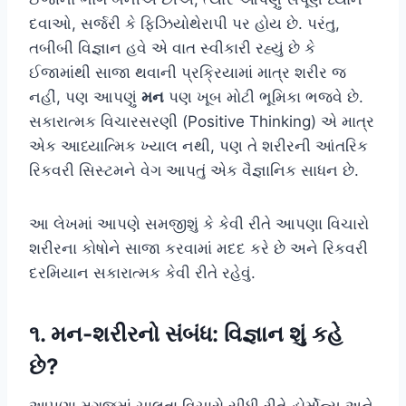
દવાઓ, સર્જરી કે ફિઝિયોથેરાપી પર હોય છે. પરંતુ,
તબીબી વિજ્ઞાન હવે એ વાત સ્વીકારી રહ્યું છે કે
ઈજામાંથી સાજા થવાની પ્રક્રિયામાં માત્ર શરીર જ
નહીં, પણ આપણું
મન
પણ ખૂબ મોટી ભૂમિકા ભજવે છે.
સકારાત્મક વિચારસરણી (Positive Thinking) એ માત્ર
એક આધ્યાત્મિક ખ્યાલ નથી, પણ તે શરીરની આંતરિક
રિકવરી સિસ્ટમને વેગ આપતું એક વૈજ્ઞાનિક સાધન છે.
આ લેખમાં આપણે સમજીશું કે કેવી રીતે આપણા વિચારો
શરીરના કોષોને સાજા કરવામાં મદદ કરે છે અને રિકવરી
દરમિયાન સકારાત્મક કેવી રીતે રહેવું.
૧. મન-શરીરનો સંબંધ: વિજ્ઞાન શું કહે
છે?
આપણા મગજમાં ચાલતા વિચારો સીધી રીતે હોર્મોન્સ અને