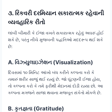
૩. રિકવરી દરમિયાન સકારાત્મક રહેવાની
વ્યવહારિક રીતો
લાંબી બીમારી કે ઈજા વખતે સકારાત્મક રહેવું અઘરું હોઈ
શકે છે, પરંતુ નીચે મુજબની પદ્ધતિઓ મદદરૂપ થઈ શકે
છે:
A. વિઝ્યુલાઇઝેશન (Visualization)
દિવસમાં ૧૦ મિનિટ આંખો બંધ કરીને કલ્પના કરો કે
તમારું શરીર સાજું થઈ રહ્યું છે. જો ઘૂંટણની ઈજા હોય,
તો કલ્પના કરો કે તમે ફરીથી મેદાનમાં દોડી રહ્યા છો. આ
કલ્પના મગજને સાજા થવાના મજબૂત સંકેતો મોકલે છે.
B. કૃતજ્ઞતા (Gratitude)