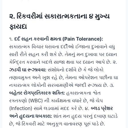
૨. રિકવરીમાં સકારાત્મકતાના ૪ મુખ્ય
ફાયદા
૧.
દર્દ સહન કરવાની ક્ષમતા (Pain Tolerance):
સકારાત્મક વિચાર ધરાવતા દર્દીઓ ઈજાના દુખાવાને વધુ
સારી રીતે સહન કરી શકે છે. તેમનું મન દુખાવા પર ધ્યાન
કેન્દ્રિત કરવાને બદલે સાજા થવા પર ધ્યાન આપે છે. ૨.
ઝડપી ઘા રૂઝાવવા:
સંશોધનો દર્શાવે છે કે જે લોકો
તણાવમુક્ત અને ખુશ રહે છે, તેમના ઓપરેશન પછીના ઘા
નકારાત્મક લોકોની સરખામણીએ જલ્દી રૂઝાય છે. ૩.
બહેતર રોગપ્રતિકારક શક્તિ:
હકારાત્મકતા શ્વેત
રક્તકણો (WBC) ની કાર્યક્ષમતા વધારે છે, જે ચેપ
(Infection) સામે લડવામાં મદદ કરે છે. ૪.
બ્લડ પ્રેશર
અને હૃદયના ધબકારા:
શાંત મન હૃદય પરનું દબાણ ઘટાડે
છે, જે રિકવરી માટે અનુકૂળ વાતાવરણ પૂરું પાડે છે.