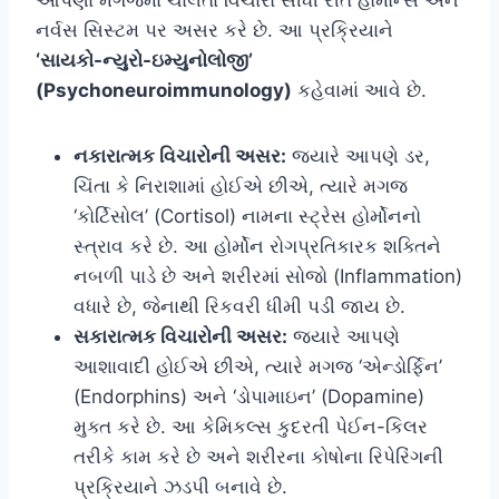
નર્વસ સિસ્ટમ પર અસર કરે છે. આ પ્રક્રિયાને
‘સાયકો-ન્યુરો-ઇમ્યુનોલોજી’
(Psychoneuroimmunology)
કહેવામાં આવે છે.
નકારાત્મક વિચારોની અસર:
જ્યારે આપણે ડર,
ચિંતા કે નિરાશામાં હોઈએ છીએ, ત્યારે મગજ
‘કોર્ટિસોલ’ (Cortisol) નામના સ્ટ્રેસ હોર્મોનનો
સ્ત્રાવ કરે છે. આ હોર્મોન રોગપ્રતિકારક શક્તિને
નબળી પાડે છે અને શરીરમાં સોજો (Inflammation)
વધારે છે, જેનાથી રિકવરી ધીમી પડી જાય છે.
સકારાત્મક વિચારોની અસર:
જ્યારે આપણે
આશાવાદી હોઈએ છીએ, ત્યારે મગજ ‘એન્ડોર્ફિન’
(Endorphins) અને ‘ડોપામાઇન’ (Dopamine)
મુક્ત કરે છે. આ કેમિકલ્સ કુદરતી પેઈન-કિલર
તરીકે કામ કરે છે અને શરીરના કોષોના રિપેરિંગની
પ્રક્રિયાને ઝડપી બનાવે છે.