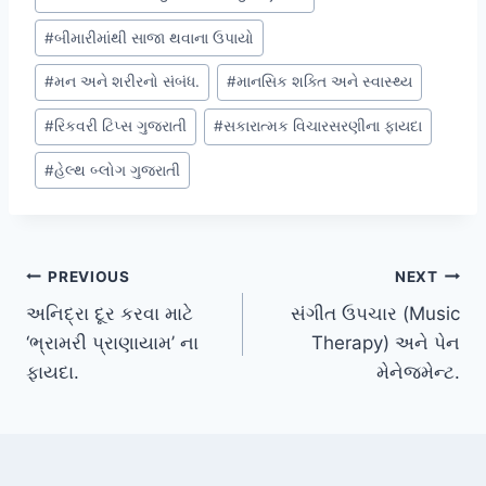
Tags:
#
બીમારીમાંથી સાજા થવાના ઉપાયો
#
મન અને શરીરનો સંબંધ.
#
માનસિક શક્તિ અને સ્વાસ્થ્ય
#
રિકવરી ટિપ્સ ગુજરાતી
#
સકારાત્મક વિચારસરણીના ફાયદા
#
હેલ્થ બ્લોગ ગુજરાતી
Post
PREVIOUS
NEXT
અનિદ્રા દૂર કરવા માટે
સંગીત ઉપચાર (Music
navigation
‘ભ્રામરી પ્રાણાયામ’ ના
Therapy) અને પેન
ફાયદા.
મેનેજમેન્ટ.