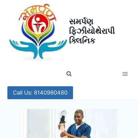
Skip
to
સમર્પણ
content
ફિઝીયોથેરાપી
ક્લિનિક
Call Us: 8140980480