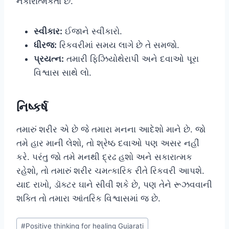
નકારાત્મકતા છે.
સ્વીકાર:
ઈજાને સ્વીકારો.
ધીરજ:
રિકવરીમાં સમય લાગે છે તે સમજો.
પ્રયત્ન:
તમારી ફિઝિયોથેરાપી અને દવાઓ પૂરા
વિશ્વાસ સાથે લો.
નિષ્કર્ષ
તમારું શરીર એ છે જે તમારા મનના આદેશો માને છે. જો
તમે હાર માની લેશો, તો શ્રેષ્ઠ દવાઓ પણ અસર નહીં
કરે. પરંતુ જો તમે મનથી દ્રઢ હશો અને સકારાત્મક
રહેશો, તો તમારું શરીર ચમત્કારિક રીતે રિકવરી આપશે.
યાદ રાખો, ડૉક્ટર ઘાને સીવી શકે છે, પણ તેને રૂઝવવાની
શક્તિ તો તમારા આંતરિક વિશ્વાસમાં જ છે.
Post
#
Positive thinking for healing Gujarati