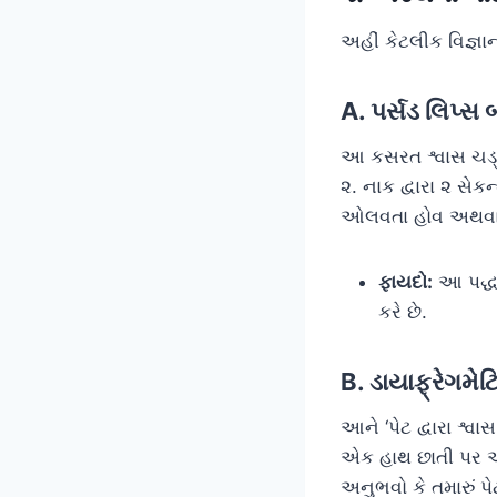
અહીં કેટલીક વિજ્ઞા
A. પર્સડ લિપ્સ
આ કસરત શ્વાસ ચડ્ય
૨. નાક દ્વારા ૨ સેક
ઓલવતા હોવ અથવા સીટ
ફાયદો:
આ પદ્ધત
કરે છે.
B. ડાયાફ્રેગમ
આને ‘પેટ દ્વારા શ્
એક હાથ છાતી પર અને
અનુભવો કે તમારું પે