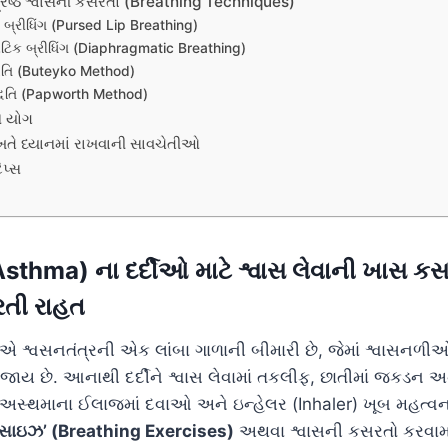
્રેષ્ઠ શ્વાસની કસરતો (Breathing Techniques)
સ બ્રીધિંગ (Pursed Lip Breathing)
મેટિક બ્રીધિંગ (Diaphragmatic Breathing)
પદ્ધતિ (Buteyko Method)
પદ્ધતિ (Papworth Method)
ે યોગ
તે ધ્યાનમાં રાખવાની સાવચેતીઓ
પ્સ
thma) ના દર્દીઓ માટે શ્વાસ લેવાની ખાસ કસ
રતી રાહત
શ્વસનતંત્રની એક લાંબા ગાળાની બીમારી છે, જેમાં શ્વાસનળી
ઈ જાય છે. આનાથી દર્દીને શ્વાસ લેવામાં તકલીફ, છાતીમાં જકડન
સ્થમાના ઈલાજમાં દવાઓ અને ઇન્હેલર (Inhaler) ખૂબ મહત્વના છ
સરસાઇઝ’ (Breathing Exercises)
અથવા શ્વાસની કસરતો કરવામાં