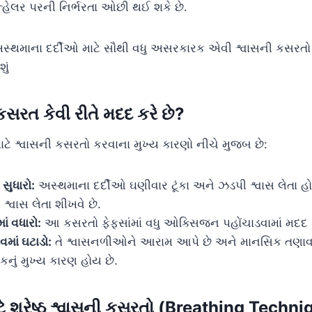
ઇન્હેલર પરની નિર્ભરતા ઓછી થઈ શકે છે.
્થમાના દર્દીઓ માટે સૌથી વધુ અસરકારક એવી શ્વાસની કસરતો 
ું
કસરત કેવી રીતે મદદ કરે છે?
ાટે શ્વાસની કસરતો કરવાના મુખ્ય કારણો નીચે મુજબ છે:
 સુધારો:
અસ્થમાના દર્દીઓ ઘણીવાર ટૂંકા અને ઝડપી શ્વાસ લેતા હ
 શ્વાસ લેતા શીખવે છે.
ાં વધારો:
આ કસરતો ફેફસાંમાં વધુ ઓક્સિજન પહોંચાડવામાં મદદ ક
માં ઘટાડો:
તે શ્વાસનળીઓને આરામ આપે છે અને માનસિક તણાવ ઘ
નું મુખ્ય કારણ હોય છે.
ટે શ્રેષ્ઠ શ્વાસની કસરતો (Breathing Techn