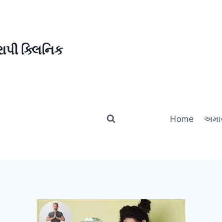
ાપી ક્લિનિક
Home
અમાર