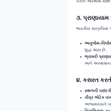
કરીને અસ્થમા સાથે 
૩. પ્રાણાયામ
ભારતીય સંસ્કૃતિમાં
અનુલોમ-વિલો
શુદ્ધ થાય છે.
ભ્રામરી પ્રાણા
અને અસ્થમાના 
૪. કસરત કરતી
સ્થળની પસંદગી
તીવ્ર એટેક વખ
અજમાવવાને બદલ
નિયમિતતા:
આ ક