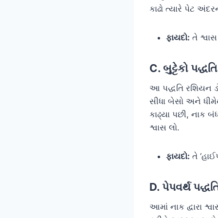
કાઢો ત્યારે પેટ અં
ફાયદો:
તે શ્વાસ
C. બુટ્ટેકો પદ
આ પદ્ધતિ રશિયન ડોક
સીધા બેસો અને ધીમેથ
કાઢ્યા પછી, નાક બંધ
શ્વાસ લો.
ફાયદો:
તે ‘હાઈ
D. પેપવર્થ પદ
આમાં નાક દ્વારા શ્