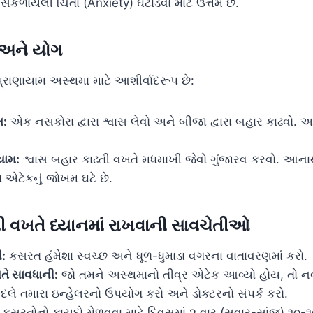
સંકળાયેલી ચિંતા (Anxiety) ઘટાડવા માટે ઉત્તમ છે.
 અને યોગ
 પ્રાણાયામ અસ્થમા માટે આશીર્વાદરૂપ છે:
મ:
એક નસકોરા દ્વારા શ્વાસ લેવો અને બીજા દ્વારા બહાર કાઢવો
યામ:
શ્વાસ બહાર કાઢતી વખતે મધમાખી જેવો ગુંજારવ કરવો. આના
એટેકનું જોખમ ઘટે છે.
 વખતે ધ્યાનમાં રાખવાની સાવચેતીઓ
:
કસરત હંમેશા સ્વચ્છ અને ધૂળ-ધુમાડા વગરના વાતાવરણમાં કરો.
તે સાવધાની:
જો તમને અસ્થમાનો તીવ્ર એટેક આવ્યો હોય, તો 
ે તમારા ઇન્હેલરનો ઉપયોગ કરો અને ડોક્ટરનો સંપર્ક કરો.
સરતોનો ફાયદો મેળવવા માટે દિવસમાં ૨ વાર (સવાર-સાંજ) ૧૦