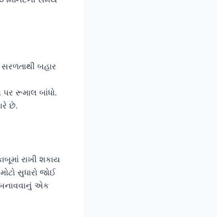
ને સરળતાથી બહાર
 પર રૂમાલ બાંધો.
ે છે.
ાબૂમાં રાખી શકાય
 મોટો સુધારો જોઈ
 બનાવવાનું એક