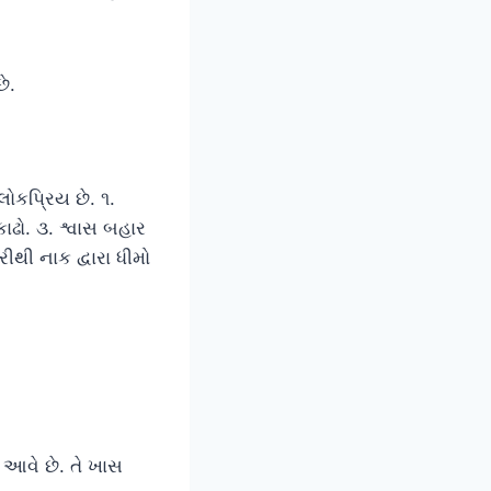
ે.
ોકપ્રિય છે. ૧.
કાઢો. ૩. શ્વાસ બહાર
ીથી નાક દ્વારા ધીમો
 આવે છે. તે ખાસ