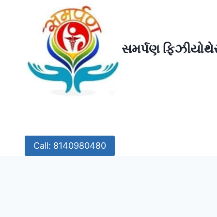
Skip
to
content
સમર્પણ ફિઝીયોથેર
Call: 8140980480