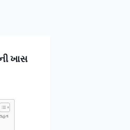
ાની ખાસ
 રાહત