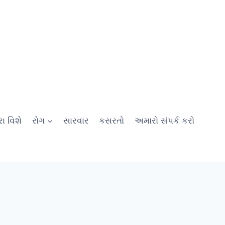
ા વિશે
રોગ
સારવાર
કસરતો
અમારો સંપર્ક કરો