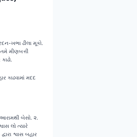
રદન-ખભા ઢીલા મૂકો.
 તમે મીણબત્તી
 કાઢો.
ાર કાઢવામાં મદદ
ા આરામથી બેસો. ૨.
ાસ લો ત્યારે
દ્વારા શ્વાસ બહાર