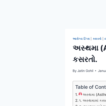
આરોગ્ય ટિપ્સ
|
કસરતો
|
અસ્થમા (A
કસરતો.
By
Jatin Gohil
Janu
Table of Con
અસ્થમા (Asthma
૧. અસ્થમામાં કસરત