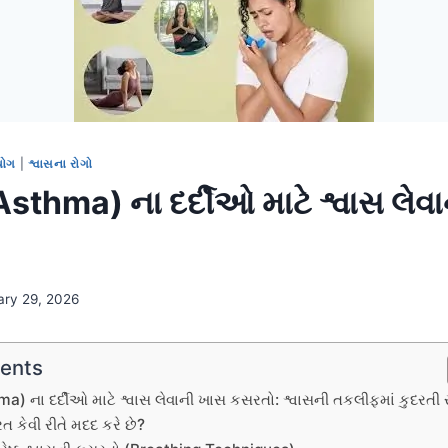
યોગ
|
શ્વાસના રોગો
sthma) ના દર્દીઓ માટે શ્વાસ લેવ
ary 29, 2026
tents
) ના દર્દીઓ માટે શ્વાસ લેવાની ખાસ કસરતો: શ્વાસની તકલીફમાં કુદરતી
 કેવી રીતે મદદ કરે છે?