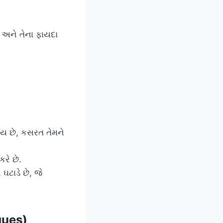
અને તેના ફાયદા
ોય છે, કસરત તેમને
રે છે.
ટાડે છે, જે
iques)