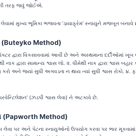
દરની તરફ જવું જોઈએ.
 લેવામાં મુખ્ય ભૂમિકા ભજવતા ‘ડાયાફ્રેમ’ સ્નાયુને મજબૂત બનાવે છ
્ધતિ (Buteyko Method)
્ટર દ્વારા વિકસાવવામાં આવી છે અને અસ્થમાના દર્દીઓમાં ખૂબ લ
ી નાક દ્વારા સામાન્ય શ્વાસ લો. ૨. ધીમેથી નાક દ્વારા શ્વાસ બહાર 
 કરો અને જ્યાં સુધી અગવડતા ન થાય ત્યાં સુધી શ્વાસ રોકો. ૪. ફર
પરવેન્ટિલેશન’ (ઝડપી શ્વાસ લેવા) ને અટકાવે છે.
્ધતિ (Papworth Method)
વાસ લેવા પર અને પેટના સ્નાયુઓનો ઉપયોગ કરવા પર ભાર મૂકવામાં