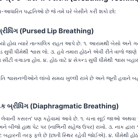
ન-આધારિત પદ્ધતિઓ છે જે તમે ઘરે બેસીને કરી શકો છો:
 બ્રીધિંગ (Pursed Lip Breathing)
ો હોય ત્યારે તાત્કાલિક રાહત આપે છે. ૧. આરામથી બેસો અને ગ
ન્ડ સુધી ધીમેથી શ્વાસ લો. ૩. હવે તમારા હોઠને એવી રીતે વાળો જાણે
ી વગાડતા હોવ. ૪. હોઠ વાટે ૪ સેકન્ડ સુધી ધીમેથી શ્વાસ બહાર
િ શ્વાસનળીઓને લાંબો સમય ખુલ્લી રાખે છે અને જૂની હવાને બહ
ેટિક બ્રીધિંગ (Diaphragmatic Breathing)
વાસ લેવાની કસરત’ પણ કહેવામાં આવે છે. ૧. ચત્તા સૂઈ જાઓ અથવ
 બીજો હાથ પેટ પર (નાભિની સહેજ ઉપર) રાખો. ૩. નાક દ્વારા શ્વ
ટ બહારની તરફ ફૂલે છે (છાતી સ્થિર રહેવી જોઈએ). ૪. ધીમેથી હોઠ 