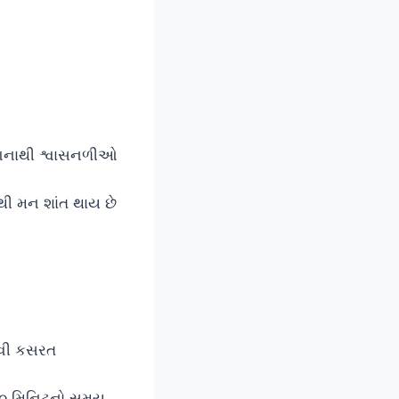
. આનાથી શ્વાસનળીઓ
થી મન શાંત થાય છે
નવી કસરત
-૧૦ મિનિટનો સમય