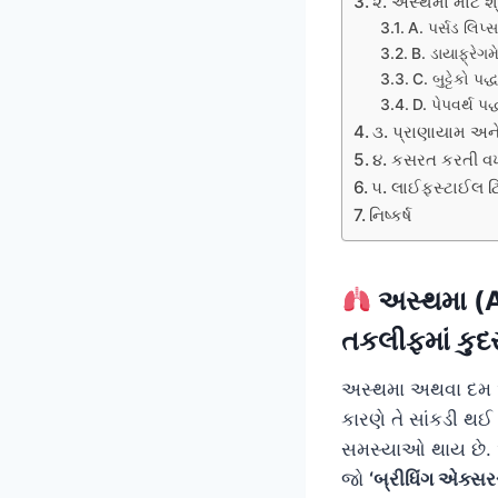
૨. અસ્થમા માટે શ
A. પર્સડ લિપ્
B. ડાયાફ્રેગ
C. બુટ્ટેકો 
D. પેપવર્થ 
૩. પ્રાણાયામ અન
૪. કસરત કરતી વખ
૫. લાઈફસ્ટાઈલ ટિ
નિષ્કર્ષ
અસ્થમા (As
તકલીફમાં કુદ
અસ્થમા અથવા દમ એ 
કારણે તે સાંકડી થ
સમસ્યાઓ થાય છે. અ
જો
‘બ્રીધિંગ એક્