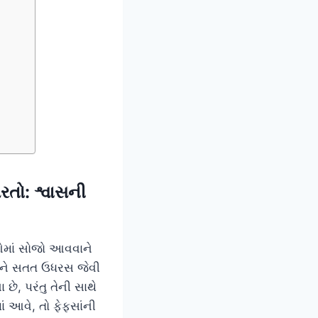
રતો: શ્વાસની
ઓમાં સોજો આવવાને
 અને સતત ઉધરસ જેવી
ે, પરંતુ તેની સાથે
 આવે, તો ફેફસાંની