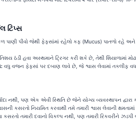
લ ટિપ્સ
્કળ પાણી પીવો જેથી ફેફસાંમાં રહેલો કફ (Mucus) પાતળો રહે અ
શય ઠંડી હવા અસ્થમાને ટ્રિગર કરી શકે છે, તેથી શિયાળામાં મોઢા
:
વધુ વજન ફેફસાં પર દબાણ લાવે છે, જે શ્વાસ લેવામાં તકલીફ વધાર
દા નથી, પણ એક એવી સ્થિતિ છે જેને યોગ્ય વ્યવસ્થાપન દ્વારા ક
વાસની કસરતો નિયમિત કરવાથી તમે તમારી શ્વાસ લેવાની ક્ષમતામાં
આ કસરતો તમારી દવાનો વિકલ્પ નથી, પણ તમારી રિકવરીને ઝડપી