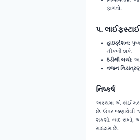
ફાળવો.
૫. લાઈફસ્ટાઈ
હાઇડ્રેશન:
પુષ
નીકળી શકે.
ઠંડીથી બચો:
અતિ
વજન નિયંત્રણ
નિષ્કર્ષ
અસ્થમા એ કોઈ મર્યા
છે. ઉપર જણાવેલી શ્
શકશો. યાદ રાખો, 
માધ્યમ છે.