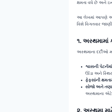
ક્ષમતા વધે છે અને 
આ લેખમાં આપણે અસ
વિશે વિગતવાર જાણીશ
૧. અસ્થમામાં 
અસ્થમાના દર્દીઓ મ
શ્વાસની પેટર્નમાં
ઊંડા અને સ્થિર
ફેફસાંની ક્ષમતામ
સોજો અને તણાવ
અસ્થમાના એટેક
૨. અસ્થમા મા