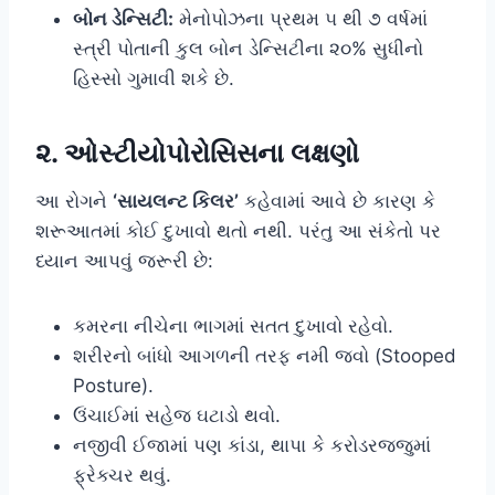
બોન ડેન્સિટી:
મેનોપોઝના પ્રથમ ૫ થી ૭ વર્ષમાં
સ્ત્રી પોતાની કુલ બોન ડેન્સિટીના ૨૦% સુધીનો
હિસ્સો ગુમાવી શકે છે.
૨. ઓસ્ટીયોપોરોસિસના લક્ષણો
આ રોગને
‘સાયલન્ટ કિલર’
કહેવામાં આવે છે કારણ કે
શરૂઆતમાં કોઈ દુખાવો થતો નથી. પરંતુ આ સંકેતો પર
ધ્યાન આપવું જરૂરી છે:
કમરના નીચેના ભાગમાં સતત દુખાવો રહેવો.
શરીરનો બાંધો આગળની તરફ નમી જવો (Stooped
Posture).
ઉંચાઈમાં સહેજ ઘટાડો થવો.
નજીવી ઈજામાં પણ કાંડા, થાપા કે કરોડરજ્જુમાં
ફ્રેક્ચર થવું.