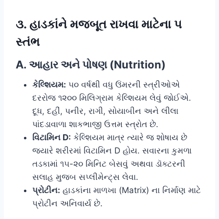
૩. હાડકાંને મજબૂત રાખવા માટેના ૫
સ્તંભ
A. આહાર અને પોષણ (Nutrition)
કેલ્શિયમ:
૫૦ વર્ષથી વધુ ઉંમરની સ્ત્રીઓએ
દરરોજ ૧૨૦૦ મિલિગ્રામ કેલ્શિયમ લેવું જોઈએ.
દૂધ, દહીં, પનીર, રાગી, સોયાબીન અને લીલા
પાંદડાવાળા શાકભાજી ઉત્તમ સ્ત્રોત છે.
વિટામિન D:
કેલ્શિયમ માત્ર ત્યારે જ શોષાય છે
જ્યારે શરીરમાં વિટામિન D હોય. સવારના કુમળા
તડકામાં ૧૫-૨૦ મિનિટ બેસવું અથવા ડૉક્ટરની
સલાહ મુજબ સપ્લીમેન્ટ્સ લેવા.
પ્રોટીન:
હાડકાંના માળખા (Matrix) ના નિર્માણ માટે
પ્રોટીન અનિવાર્ય છે.