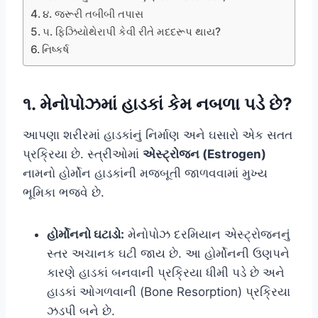
૪. જરૂરી તબીબી તપાસ
૫. ફિઝિયોથેરાપી કેવી રીતે મદદરૂપ થાય?
નિષ્કર્ષ
૧. મેનોપોઝમાં હાડકાં કેમ નબળા પડે છે?
આપણા શરીરમાં હાડકાંનું નિર્માણ અને ઘસારો એક સતત
પ્રક્રિયા છે. સ્ત્રીઓમાં
એસ્ટ્રોજન (Estrogen)
નામનો હોર્મોન હાડકાંની મજબૂતી જાળવવામાં મુખ્ય
ભૂમિકા ભજવે છે.
હોર્મોનનો ઘટાડો:
મેનોપોઝ દરમિયાન એસ્ટ્રોજનનું
સ્તર અચાનક ઘટી જાય છે. આ હોર્મોનની ઉણપને
કારણે હાડકાં બનવાની પ્રક્રિયા ધીમી પડે છે અને
હાડકાં ઓગળવાની (Bone Resorption) પ્રક્રિયા
ઝડપી બને છે.