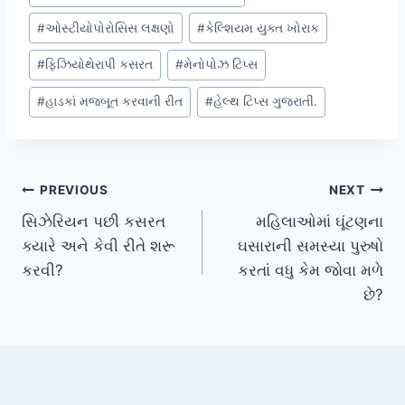
Tags:
#
ઓસ્ટીયોપોરોસિસ લક્ષણો
#
કેલ્શિયમ યુક્ત ખોરાક
#
ફિઝિયોથેરાપી કસરત
#
મેનોપોઝ ટિપ્સ
#
હાડકાં મજબૂત કરવાની રીત
#
હેલ્થ ટિપ્સ ગુજરાતી.
Post
PREVIOUS
NEXT
સિઝેરિયન પછી કસરત
મહિલાઓમાં ઘૂંટણના
navigation
ક્યારે અને કેવી રીતે શરૂ
ઘસારાની સમસ્યા પુરુષો
કરવી?
કરતાં વધુ કેમ જોવા મળે
છે?