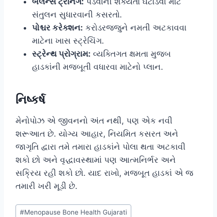
બેલેન્સ ટ્રેનિંગ:
પડવાની શક્યતા ઘટાડવા માટે
સંતુલન સુધારવાની કસરતો.
પોશ્ચર કરેક્શન:
કરોડરજ્જુને નમતી અટકાવવા
માટેના ખાસ સ્ટ્રેચિંગ.
સ્ટ્રેન્થ પ્રોગ્રામ:
વ્યક્તિગત ક્ષમતા મુજબ
હાડકાંની મજબૂતી વધારવા માટેનો પ્લાન.
નિષ્કર્ષ
મેનોપોઝ એ જીવનનો અંત નથી, પણ એક નવી
શરૂઆત છે. યોગ્ય આહાર, નિયમિત કસરત અને
જાગૃતિ દ્વારા તમે તમારા હાડકાંને પોલા થતા અટકાવી
શકો છો અને વૃદ્ધાવસ્થામાં પણ આત્મનિર્ભર અને
સક્રિય રહી શકો છો. યાદ રાખો, મજબૂત હાડકાં એ જ
તમારી ખરી મૂડી છે.
Post
#
Menopause Bone Health Gujarati