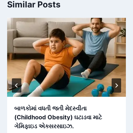
Similar Posts
બાળકોમાં વધતી જતી મેદસ્વીતા
(Childhood Obesity) ઘટાડવા માટે
ગેમિફાઇડ એક્સરસાઇઝ.