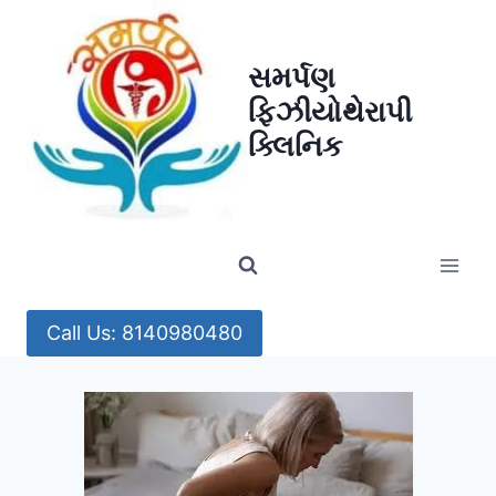
Skip
to
સમર્પણ
content
ફિઝીયોથેરાપી
ક્લિનિક
Call Us: 8140980480