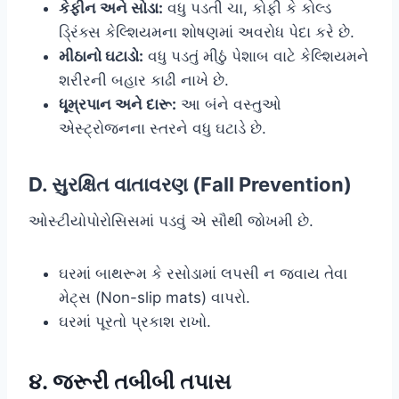
કેફીન અને સોડા:
વધુ પડતી ચા, કોફી કે કોલ્ડ
ડ્રિંક્સ કેલ્શિયમના શોષણમાં અવરોધ પેદા કરે છે.
મીઠાનો ઘટાડો:
વધુ પડતું મીઠું પેશાબ વાટે કેલ્શિયમને
શરીરની બહાર કાઢી નાખે છે.
ધૂમ્રપાન અને દારૂ:
આ બંને વસ્તુઓ
એસ્ટ્રોજનના સ્તરને વધુ ઘટાડે છે.
D. સુરક્ષિત વાતાવરણ (Fall Prevention)
ઓસ્ટીયોપોરોસિસમાં પડવું એ સૌથી જોખમી છે.
ઘરમાં બાથરૂમ કે રસોડામાં લપસી ન જવાય તેવા
મેટ્સ (Non-slip mats) વાપરો.
ઘરમાં પૂરતો પ્રકાશ રાખો.
૪. જરૂરી તબીબી તપાસ