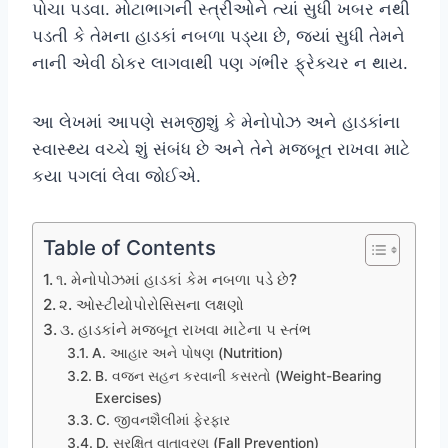
પોચા પડવા. મોટાભાગની સ્ત્રીઓને ત્યાં સુધી ખબર નથી
પડતી કે તેમના હાડકાં નબળા પડ્યા છે, જ્યાં સુધી તેમને
નાની એવી ઠોકર લાગવાથી પણ ગંભીર ફ્રેક્ચર ન થાય.
આ લેખમાં આપણે સમજીશું કે મેનોપોઝ અને હાડકાંના
સ્વાસ્થ્ય વચ્ચે શું સંબંધ છે અને તેને મજબૂત રાખવા માટે
કયા પગલાં લેવા જોઈએ.
Table of Contents
૧. મેનોપોઝમાં હાડકાં કેમ નબળા પડે છે?
૨. ઓસ્ટીયોપોરોસિસના લક્ષણો
૩. હાડકાંને મજબૂત રાખવા માટેના ૫ સ્તંભ
A. આહાર અને પોષણ (Nutrition)
B. વજન સહન કરવાની કસરતો (Weight-Bearing
Exercises)
C. જીવનશૈલીમાં ફેરફાર
D. સુરક્ષિત વાતાવરણ (Fall Prevention)