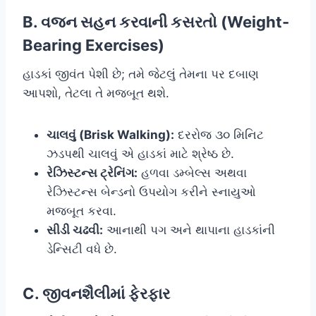
B. વજન સહન કરવાની કસરતો (Weight-
Bearing Exercises)
હાડકાં જીવંત પેશી છે; તમે જેટલું તેમના પર દબાણ
આપશો, તેટલા તે મજબૂત થશે.
ચાલવું (Brisk Walking):
દરરોજ ૩૦ મિનિટ
ઝડપથી ચાલવું એ હાડકાં માટે શ્રેષ્ઠ છે.
રેઝિસ્ટન્સ ટ્રેનિંગ:
હળવા ડમ્બેલ્સ અથવા
રેઝિસ્ટન્સ બેન્ડનો ઉપયોગ કરીને સ્નાયુઓ
મજબૂત કરવા.
સીડી ચઢવી:
આનાથી પગ અને થાપાના હાડકાંની
ડેન્સિટી વધે છે.
C. જીવનશૈલીમાં ફેરફાર