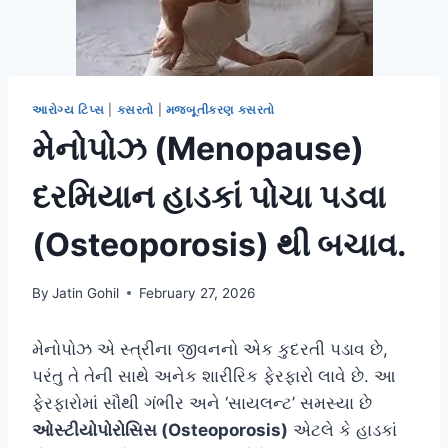
આરોગ્ય ટિપ્સ
|
કસરતો
|
મજબૂતીકરણ કસરતો
મેનોપોઝ (Menopause)
દરમિયાન હાડકાં પોચા પડવા
(Osteoporosis) થી બચાવ.
By
Jatin Gohil
February 27, 2026
મેનોપોઝ એ સ્ત્રીના જીવનનો એક કુદરતી પડાવ છે,
પરંતુ તે તેની સાથે અનેક શારીરિક ફેરફારો લાવે છે. આ
ફેરફારોમાં સૌથી ગંભીર અને ‘સાયલન્ટ’ સમસ્યા છે
ઓસ્ટીયોપોરોસિસ (Osteoporosis)
એટલે કે હાડકાં