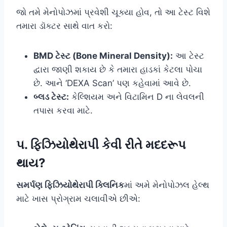
જો તમે મેનોપોઝમાં પ્રવેશી ચૂક્યા હોવ, તો આ ટેસ્ટ વિશે
તમારા ડૉક્ટર સાથે વાત કરો:
BMD ટેસ્ટ (Bone Mineral Density):
આ ટેસ્ટ
દ્વારા જાણી શકાય છે કે તમારા હાડકાં કેટલા પોચા
છે. આને ‘DEXA Scan’ પણ કહેવામાં આવે છે.
બ્લડ ટેસ્ટ:
કેલ્શિયમ અને વિટામિન D ના લેવલની
તપાસ કરવા માટે.
૫. ફિઝિયોથેરાપી કેવી રીતે મદદરૂપ
થાય?
સમર્પણ ફિઝિયોથેરાપી ક્લિનિક
માં અમે મેનોપોઝલ હેલ્થ
માટે ખાસ પ્રોગ્રામ ચલાવીએ છીએ: